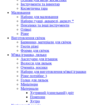
Інструменти та інвентар
Косметична тара
Малювання
Набори для малювання
Набори гуаші, акварелі, акрилу *
Пензлики та інші інструменти
Олівці
Різне
Виготовлення свічок
Барвники, матеріали для свічок
Гноти різні
Форми для свічок
М'яка іграшка, ляльки
Аксесуари для іграшок
Волосся для ляльок
Оченята, носики
Набори для виготовлення м'якої іграшки
Різне потрібне :)
Голки для ляльок
Мініатюри
Материали
Хутряний (синельний) дріт
Помпони
Хутро