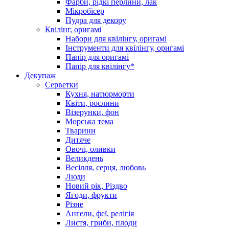
Фарби, рідкі перлини, лак
Мікробісер
Пудра для декору
Квілінг, оригамі
Набори для квілінгу, оригамі
Інструменти для квілінгу, оригамі
Папір для оригамі
Папір для квілінгу*
Декупаж
Серветки
Кухня, натюрморти
Квіти, рослини
Візерунки, фон
Морська тема
Тварини
Дитяче
Овочі, оливки
Великдень
Весілля, серця, любовь
Люди
Новий рік, Різдво
Ягоди, фрукти
Різне
Ангели, феї, релігія
Листя, гриби, плоди