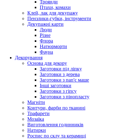
Троянди
Птахи, комахи
Клей, лак для декупажу
Пензлики-губки, інструменти
Декупажні карти
Люди
Різне
Флора
Натюрморти
Фауна
Декорування
Основа для декору
Заготовки під ліпку
Заготовки з дерева
Заготовки з пап'є маше
Інші заготовки
Заготовки з гіпсу
Заготовки з пінопласту
Магніти
Контури, фарби по тканині
Трафарети
Мозаїка
Виготовлення годинників
Натирки
Роспис по склу та керамиці