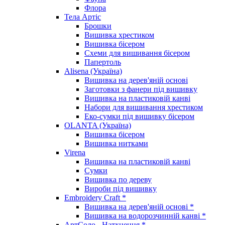
Флора
Тела Артіс
Брошки
Вишивка хрестиком
Вишивка бісером
Схеми для вишивання бісером
Папертоль
Alisena (Україна)
Вишивка на дерев'яній основі
Заготовки з фанери під вишивку
Вишивка на пластиковій канві
Набори для вишивання хрестиком
Еко-сумки під вишивку бісером
OLANTA (Україна)
Вишивка бісером
Вишивка нитками
Virena
Вишивка на пластиковій канві
Сумки
Вишивка по дереву
Вироби під вишивку
Embroidery Craft *
Вишивка на дерев'яній основі *
Вишивка на водорозчинній канві *
АртСоло - Натхнення *