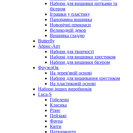
Набори для вишивки нитками та
бісером
Іграшки у пластику
Панорамна вишивка
Новорічні прикраси
Великодній декор
Вишивка гладдю
Butterfly
Абрис-Арт
Набори для творчості
Набори для вишивки хрестиком
Набори для вишивки бісером
ФрузелОк
На дерев'яній основі
Набори для вишивання хрестиком
На пластиковій основі
Набори інших виробників
Luca-S
Гобелени
Класика
Різне
Пейзажі
Фауна
Квіти
Натюрморти