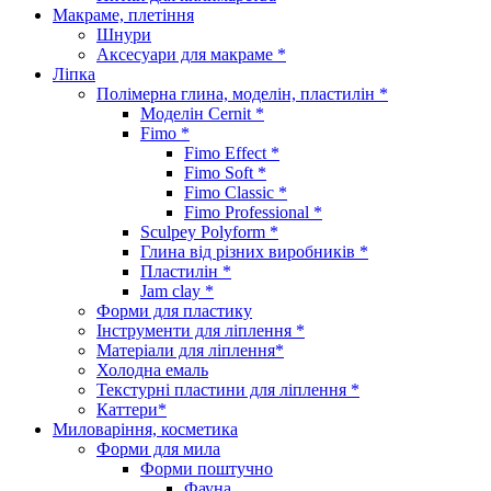
Макраме, плетіння
Шнури
Аксесуари для макраме *
Ліпка
Полімерна глина, моделін, пластилін *
Моделін Cernit *
Fimo *
Fimo Effect *
Fimo Soft *
Fimo Classic *
Fimo Professional *
Sculpey Polyform *
Глина від різних виробників *
Пластилін *
Jam clay *
Форми для пластику
Інструменти для ліплення *
Матеріали для ліплення*
Холодна емаль
Текстурні пластини для ліплення *
Каттери*
Миловаріння, косметика
Форми для мила
Форми поштучно
Фауна