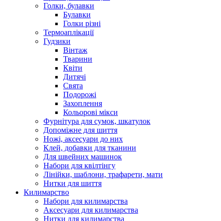
Голки, булавки
Булавки
Голки різні
Термоаплікації
Гудзики
Вінтаж
Тварини
Квіти
Дитячі
Свята
Подорожі
Захоплення
Кольорові мікси
Фурнітура для сумок, шкатулок
Допоміжне для шиття
Ножі, аксесуари до них
Клей, добавки для тканини
Для швейних машинок
Набори для квілтінгу
Лінійки, шаблони, трафарети, мати
Нитки для шиття
Килимарство
Набори для килимарства
Аксесуари для килимарства
Нитки для килимарства