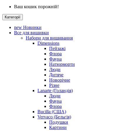
Ваш кошик порожній!
Категорії
new
Новинки
Все для вишивки
Набори для вишивання
Dimensions
Пейзажі
Флора
Фауна
Натюрморти
Люди
Дитяче
Новорічне
Різне
Lanarte (Голандія)
Люди
Фауна
Флора
Bucilla (США)
Vervaco (Бельгія)
Подушки
Картини