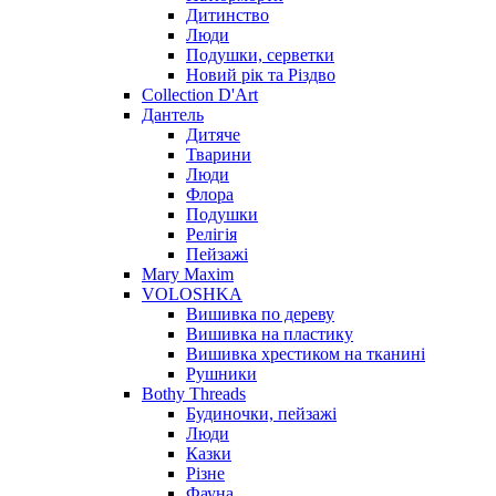
Дитинство
Люди
Подушки, серветки
Новий рік та Різдво
Collection D'Art
Дантель
Дитяче
Тварини
Люди
Флора
Подушки
Релігія
Пейзажі
Mary Maxim
VOLOSHKA
Вишивка по дереву
Вишивка на пластику
Вишивка хрестиком на тканині
Рушники
Bothy Threads
Будиночки, пейзажі
Люди
Казки
Різне
Фауна