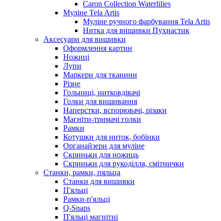
Caron Collection Waterlilies
Муліне Tela Artis
Муліне ручного фарбування Tela Artis
Нитка для вишивки Пухнастик
Аксесуари для вишивки
Оформлення картин
Ножиці
Лупи
Маркери для тканини
Різне
Гольниці, нитковдівачі
Голки для вишивання
Наперстки, вспорювачі, різаки
Магніти-тримачі голки
Рамки
Котушки для ниток, бобінки
Органайзери для муліне
Скриньки для ножиць
Скриньки для рукоділля, смітнички
Станки, рамки, пяльца
Станки для вишивки
П'яльці
Рамки-п'яльці
Q-Snaps
П'яльці магнітні