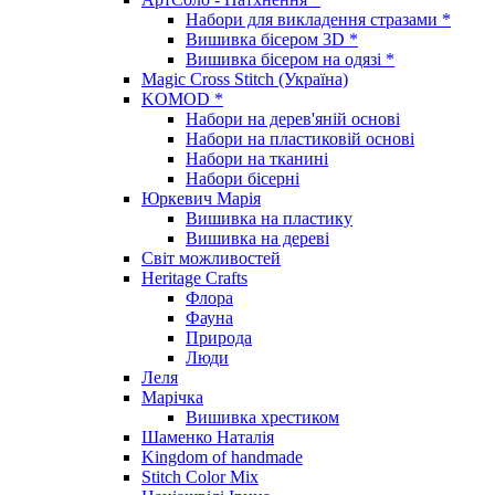
Набори для викладення стразами *
Вишивка бісером 3D *
Вишивка бісером на одязі *
Magic Cross Stitch (Україна)
KOMOD *
Набори на дерев'яній основі
Набори на пластиковій основі
Набори на тканині
Набори бісерні
Юркевич Марія
Вишивка на пластику
Вишивка на дереві
Світ можливостей
Heritage Crafts
Флора
Фауна
Природа
Люди
Леля
Марічка
Вишивка хрестиком
Шаменко Наталія
Kingdom of handmade
Stitch Color Mix