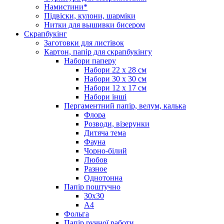
Намистини*
Підвіски, кулони, шарміки
Нитки для вышивки бисером
Скрапбукінг
Заготовки для листівок
Картон, папір для скрапбукінгу
Набори паперу
Набори 22 х 28 см
Набори 30 х 30 см
Набори 12 х 17 см
Набори інші
Пергаментний папір, велум, калька
Флора
Розводи, візерунки
Дитяча тема
Фауна
Чорно-білий
Любов
Разное
Однотонна
Папір поштучно
30х30
А4
Фольга
Папір ручної работи