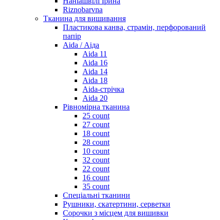
Наніашвілі Ірина
Riznobarvna
Тканина для вишивання
Пластикова канва, страмін, перфорований
папір
Aida / Аіда
Aida 11
Aida 16
Aida 14
Aida 18
Aida-стрічка
Aida 20
Рівномірна тканина
25 count
27 count
18 count
28 count
10 count
32 count
22 count
16 count
35 count
Спеціальні тканини
Рушники, скатертини, серветки
Сорочки з місцем для вишивки