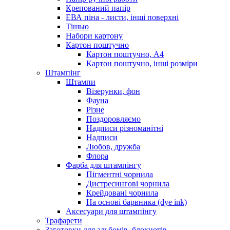
Крепований папір
ЕВА піна - листи, інші поверхні
Тішью
Набори картону
Картон поштучно
Картон поштучно, А4
Картон поштучно, інші розміри
Штампінг
Штампи
Візерунки, фон
Фауна
Різне
Поздоровляємо
Надписи різноманітні
Надписи
Любов, дружба
Флора
Фарба для штампінгу
Пігментні чорнила
Дистресингові чорнила
Крейдовані чорнила
На основі барвника (dye ink)
Аксесуари для штампінгу
Трафарети
Заготовки для альбомів, блокнотів