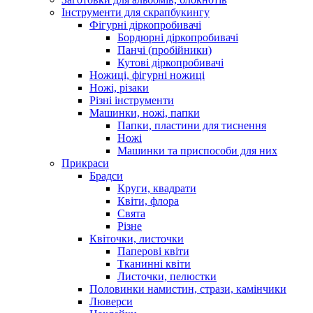
Інструменти для скрапбукингу
Фігурні діркопробивачі
Бордюрні діркопробивачі
Панчі (пробійники)
Кутові діркопробивачі
Ножиці, фігурні ножиці
Ножі, різаки
Різні інструменти
Машинки, ножі, папки
Папки, пластини для тиснення
Ножі
Машинки та приспособи для них
Прикраси
Брадси
Круги, квадрати
Квіти, флора
Свята
Різне
Квіточки, листочки
Паперові квіти
Тканинні квіти
Листочки, пелюстки
Половинки намистин, стрази, камінчики
Люверси