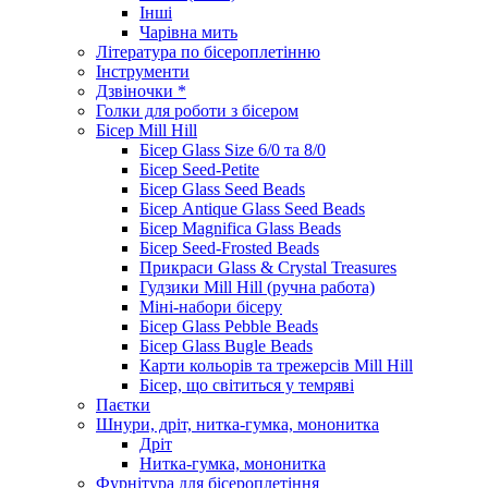
Інші
Чарівна мить
Література по бісероплетінню
Інструменти
Дзвіночки *
Голки для роботи з бісером
Бісер Mill Hill
Бісер Glass Size 6/0 та 8/0
Бісер Seed-Petite
Бісер Glass Seed Beads
Бісер Antique Glass Seed Beads
Бісер Magnifica Glass Beads
Бісер Seed-Frosted Beads
Прикраси Glass & Crystal Treasures
Гудзики Mill Hill (ручна работа)
Міні-набори бісеру
Бісер Glass Pebble Beads
Бісер Glass Bugle Beads
Карти кольорів та трежерсів Mill Hill
Бісер, що світиться у темряві
Паєтки
Шнури, дріт, нитка-гумка, мононитка
Дріт
Нитка-гумка, мононитка
Фурнітура для бісероплетіння