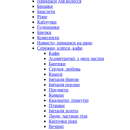
Прикраси для волосся
Брошки
Браслети
Різне
Каблучки
Годинники
Брелки
Комплекти
Намисто, прикраси на шию
Сережки, кліпси, кафи
Кафи
Асиметричні, з двох частин
Бантики
Сердця, любовь
Краплі
Імітація бірюзи
Імітація перлин
Предмети
Комахи
Квадратні, трикутні
Пташки
Імітація золота
Люди, частини тіла
Квіточки різні
Вечірні