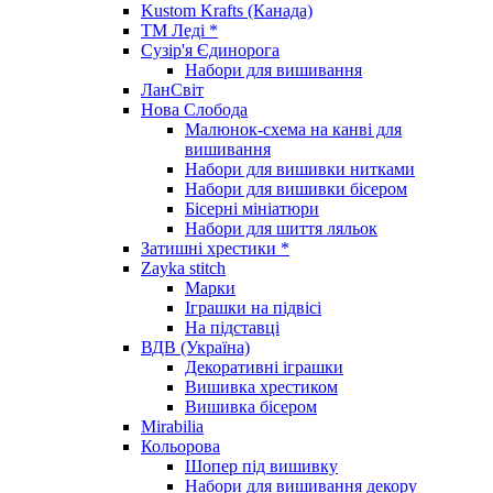
Kustom Krafts (Канада)
ТМ Леді *
Сузір'я Єдинорога
Набори для вишивання
ЛанСвіт
Нова Слобода
Малюнок-схема на канві для
вишивання
Набори для вишивки нитками
Набори для вишивки бісером
Бісерні мініатюри
Набори для шиття ляльок
Затишні хрестики *
Zayka stitch
Марки
Іграшки на підвісі
На підставці
ВДВ (Україна)
Декоративні іграшки
Вишивка хрестиком
Вишивка бісером
Mirabilia
Кольорова
Шопер під вишивку
Набори для вишивання декору