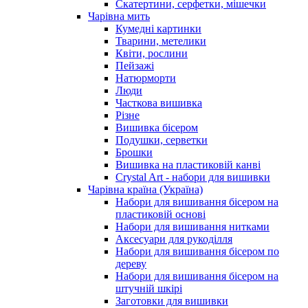
Скатертини, серфетки, мішечки
Чарiвна мить
Кумедні картинки
Тварини, метелики
Квіти, рослини
Пейзажі
Натюрморти
Люди
Часткова вишивка
Різне
Вишивка бісером
Подушки, серветки
Брошки
Вишивка на пластиковій канві
Crystal Art - набори для вишивки
Чарівна країна (Україна)
Набори для вишивання бісером на
пластиковій основі
Набори для вишивання нитками
Аксесуари для рукоділля
Набори для вишивання бісером по
дереву
Набори для вишивання бісером на
штучній шкірі
Заготовки для вишивки