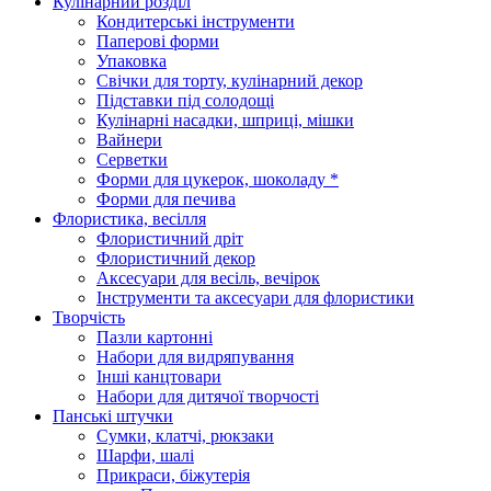
Кулінарний розділ
Кондитерські інструменти
Паперові форми
Упаковка
Свічки для торту, кулінарний декор
Підставки під солодощі
Кулінарні насадки, шприці, мішки
Вайнери
Серветки
Форми для цукерок, шоколаду *
Форми для печива
Флористика, весілля
Флористичний дріт
Флористичний декор
Аксесуари для весіль, вечірок
Інструменти та аксесуари для флористики
Творчість
Пазли картонні
Набори для видряпування
Інші канцтовари
Набори для дитячої творчості
Панські штучки
Сумки, клатчі, рюкзаки
Шарфи, шалі
Прикраси, біжутерія