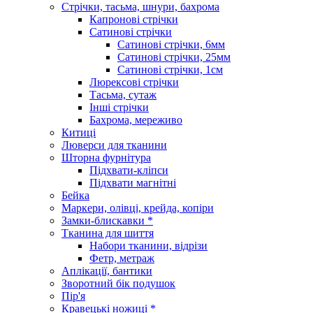
Стрічки, тасьма, шнури, бахрома
Капронові стрічки
Сатинові стрічки
Сатинові стрічки, 6мм
Сатинові стрічки, 25мм
Сатинові стрічки, 1см
Люрексові стрічки
Тасьма, сутаж
Інші стрічки
Бахрома, мереживо
Китиці
Люверси для тканини
Шторна фурнітура
Підхвати-кліпси
Підхвати магнітні
Бейка
Маркери, олівці, крейда, копіри
Замки-блискавки *
Тканина для шиття
Набори тканини, відрізи
Фетр, метраж
Аплікації, бантики
Зворотний бік подушок
Пір'я
Кравецькі ножиці *