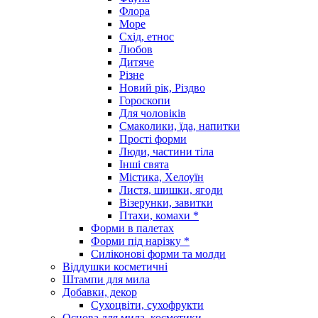
Флора
Море
Схід, етнос
Любов
Дитяче
Різне
Новий рік, Різдво
Гороскопи
Для чоловіків
Смаколики, їда, напитки
Прості форми
Люди, частини тіла
Інші свята
Містика, Хелоуїн
Листя, шишки, ягоди
Візерунки, завитки
Птахи, комахи *
Форми в палетах
Форми під нарізку *
Силіконові форми та молди
Віддушки косметичні
Штампи для мила
Добавки, декор
Сухоцвіти, сухофрукти
Основа для мила, косметики