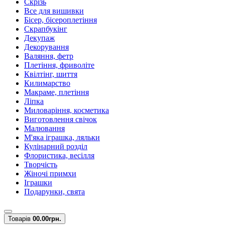
Скрізь
Все для вишивки
Бісер, бісероплетіння
Скрапбукінг
Декупаж
Декорування
Валяння, фетр
Плетіння, фриволіте
Квілтінг, шиття
Килимарство
Макраме, плетіння
Ліпка
Миловаріння, косметика
Виготовлення свічок
Малювання
М'яка іграшка, ляльки
Кулінарний розділ
Флористика, весілля
Творчість
Жіночі примхи
Іграшки
Подарунки, свята
Товарів
0
0.00грн.