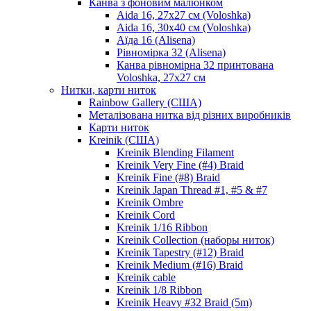
Канва з фоновим малюнком
Aida 16, 27х27 см (Voloshka)
Aida 16, 30х40 см (Voloshka)
Аїда 16 (Alisena)
Рівномірка 32 (Alisena)
Канва рівномірна 32 принтована
Voloshka, 27х27 см
Нитки, карти ниток
Rainbow Gallery (США)
Металізована нитка від різних виробників
Карти ниток
Kreinik (США)
Kreinik Blending Filament
Kreinik Very Fine (#4) Braid
Kreinik Fine (#8) Braid
Kreinik Japan Thread #1, #5 & #7
Kreinik Ombre
Kreinik Cord
Kreinik 1/16 Ribbon
Kreinik Collection (наборы ниток)
Kreinik Tapestry (#12) Braid
Kreinik Medium (#16) Braid
Kreinik cable
Kreinik 1/8 Ribbon
Kreinik Heavy #32 Braid (5m)