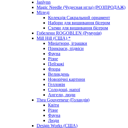
Janlynn
Magic Needle (Чудесная игла) (РОЗПРОДАЖ)
Міледі
Колекція Сакральний орнамент
Набори для вишивання бісером
Схеми для вишивання бісером
Гобелени ROGOBLEN (Румунія)
Mill Hill (США) *
Мініатюри, іграшки
Прикраси, підвіси
Фауна
Різне
Пейзажі
Флора
Великдень
Новорічні картини
Гелловін
Солодощі, напої
Ангели, люди
Thea Gouverneur (Голандія)
Квіти
Різне
Фауна
Люди
Design Works (США)