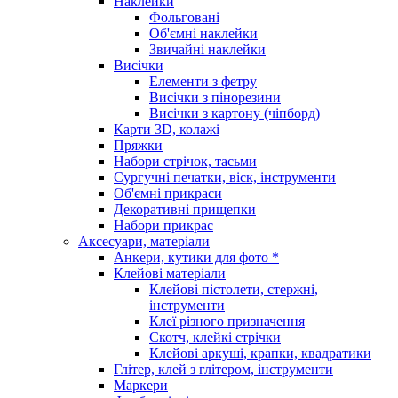
Наклейки
Фольговані
Об'ємні наклейки
Звичайні наклейки
Висічки
Елементи з фетру
Висічки з пінорезини
Висічки з картону (чіпборд)
Карти 3D, колажі
Пряжки
Набори стрічок, тасьми
Сургучні печатки, віск, інструменти
Об'ємні прикраси
Декоративні прищепки
Набори прикрас
Аксесуари, матеріали
Анкери, кутики для фото *
Клейові матеріали
Клейові пістолети, стержні,
інструменти
Клеї різного призначення
Скотч, клейкі стрічки
Клейові аркуші, крапки, квадратики
Глітер, клей з глітером, інструменти
Маркери