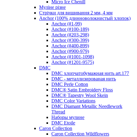
Micro Ice Chenill
Муліне різне
Стрічки для вишивання 2 мм, 4 мм
Anchor (100% длинноволокнистый хлопок)
Anchor (#1-99)
Anchor (#100-189)
Anchor (#203-298)
Anchor (#300-399)
Anchor (#400-899)
Anchor (#900-979)
Anchor (#1001-1098)
Anchor (#1201-9575)
DMC
DMC хлопчатобумажная нить art.177
DMC - металлизированая нить
DMC Perle Cotton
DMC® Satin Embroidery Floss
DMC® Tapestry Wool Skein
DMC Color Variations
DMC Diamant Metallic Needlework
Thread
Наборы мулине
DMC Etoile
Caron Collection
Caron Collection Wildflowers