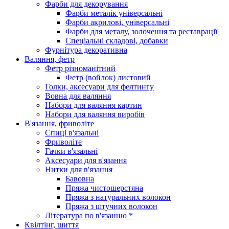
Фарби для декорування
Фарби металік універсальні
Фарби акрилові, універсальні
Фарби для металу, золочення та реставрації
Спеціальні складові, добавки
Фурнітура декоративна
Валяння, фетр
Фетр різноманітний
Фетр (войлок) листовий
Голки, аксесуари для фелтингу
Вовна для валяння
Набори для валяння картин
Набори для валяння виробів
В'язання, фриволіте
Спиці в'язальні
Фриволіте
Гачки в'язальні
Аксесуари для в'язання
Нитки для в'язання
Бавовна
Пряжа чистошерстяна
Пряжа з натуральних волокон
Пряжа з штучних волокон
Література по в'язанню *
Квілтінг, шиття