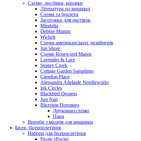
Схеми, листівки, книжки
Література по вишивці
Схеми та буклети
Заготовки для листівок
Mirabilia
Debbie Mumm
Wichelt
Схеми американських дизайнерів
Jim Shore
Cхеми Rosewood Manor
Lavender & Lace
Stoney Creek
Cottage Garden Samplings
Glendon Place
Alessandra Adelaide Needleworks
Ink Circles
Blackbird Designs
Just Nan
Вікторія Попович
Друковані схеми
Паки
Вироби з місцем для вишивки
Бісер, бісероплетіння
Набори для бісероплетіння
Ріоліс (Росія)