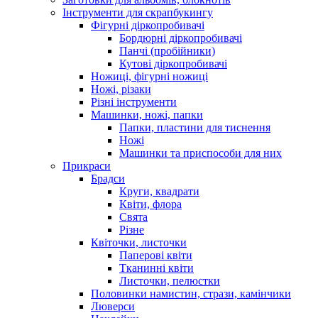
Інструменти для скрапбукингу
Фігурні діркопробивачі
Бордюрні діркопробивачі
Панчі (пробійники)
Кутові діркопробивачі
Ножиці, фігурні ножиці
Ножі, різаки
Різні інструменти
Машинки, ножі, папки
Папки, пластини для тиснення
Ножі
Машинки та приспособи для них
Прикраси
Брадси
Круги, квадрати
Квіти, флора
Свята
Різне
Квіточки, листочки
Паперові квіти
Тканинні квіти
Листочки, пелюстки
Половинки намистин, стрази, камінчики
Люверси