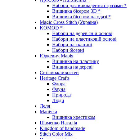
Набори для викладення стразами *
Вишивка бісером 3D *
Вишивка бісером на одязі *
Magic Cross Stitch (Україна)
KOMOD *
Набори на дерев'яній основі
Набори на пластиковій основі
Набори на тканині
Набори бісерні
Юркевич Марія
Вишивка на пластику
Вишивка на дереві
Світ можливостей
Heritage Crafts
Флора
Фауна
Природа
Люди
Леля
Марічка
Вишивка хрестиком
Шаменко Наталія
Kingdom of handmade
Stitch Color Mix