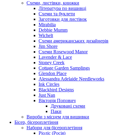
Схеми, листівки, книжки
Література по вишивці
Схеми та буклети
Заготовки для листівок
Mirabilia
Debbie Mumm
Wichelt
Схеми американських дизайнерів
Jim Shore
Cхеми Rosewood Manor
Lavender & Lace
Stoney Creek
Cottage Garden Samplings
Glendon Place
Alessandra Adelaide Needleworks
Ink Circles
Blackbird Designs
Just Nan
Вікторія Попович
Друковані схеми
Паки
Вироби з місцем для вишивки
Бісер, бісероплетіння
Набори для бісероплетіння
Ріоліс (Росія)