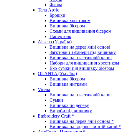
Флора
Тела Артіс
Брошки
Вишивка хрестиком
Вишивка бісером
Схеми для вишивання бісером
Папертоль
Alisena (Україна)
Вишивка на дерев'яній основі
Заготовки з фанери під вишивку
Вишивка на пластиковій канві
Набори для вишивання хрестиком
Еко-сумки під вишивку бісером
OLANTA (Україна)
Вишивка бісером
Вишивка нитками
Virena
Вишивка на пластиковій канві
Сумки
Вишивка по дереву
Вироби під вишивку
Embroidery Craft *
Вишивка на дерев'яній основі *
Вишивка на водорозчинній канві *
АртСоло - Натхнення *