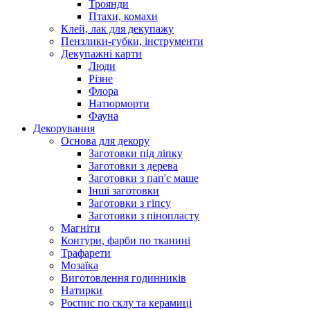
Троянди
Птахи, комахи
Клей, лак для декупажу
Пензлики-губки, інструменти
Декупажні карти
Люди
Різне
Флора
Натюрморти
Фауна
Декорування
Основа для декору
Заготовки під ліпку
Заготовки з дерева
Заготовки з пап'є маше
Інші заготовки
Заготовки з гіпсу
Заготовки з пінопласту
Магніти
Контури, фарби по тканині
Трафарети
Мозаїка
Виготовлення годинників
Натирки
Роспис по склу та керамиці