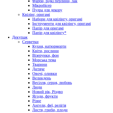
Фарби, рідкі перлини, лак
Мікробісер
Пудра для декору
Квілінг, оригамі
Набори для квілінгу, оригамі
Інструменти для квілінгу, оригамі
Папір для оригамі
Папір для квілінгу*
Декупаж
Серветки
Кухня, натюрморти
Квіти, рослини
Візерунки, фон
Морська тема
Тварини
Дитяче
Овочі, оливки
Великдень
Весілля, серця, любовь
Люди
Новий рік, Різдво
Ягоди, фрукти
Різне
Ангели, феї, релігія
Листя, гриби, плоди