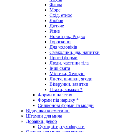
Флора
Море
Схід, етнос
Любов
Дитяче
Різне
Новий рік, Різдво
Гороскопи
Для чоловіків
Смаколики, їда, напитки
Прості форми
Люди, частини тіла
Інші свята
Містика, Хелоуїн
Листя, шишки, ягоди
Візерунки, завитки
Птахи, комахи *
Форми в палетах
Форми під нарізку *
Силіконові форми та молди
Віддушки косметичні
Штампи для мила
Добавки, декор
Сухоцвіти, сухофрукти
Основа для мила, косметики