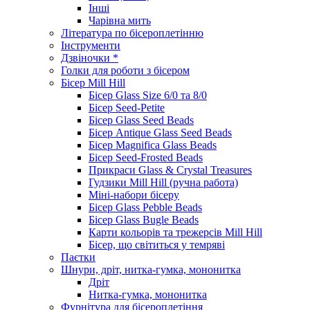
Інші
Чарівна мить
Література по бісероплетінню
Інструменти
Дзвіночки *
Голки для роботи з бісером
Бісер Mill Hill
Бісер Glass Size 6/0 та 8/0
Бісер Seed-Petite
Бісер Glass Seed Beads
Бісер Antique Glass Seed Beads
Бісер Magnifica Glass Beads
Бісер Seed-Frosted Beads
Прикраси Glass & Crystal Treasures
Гудзики Mill Hill (ручна работа)
Міні-набори бісеру
Бісер Glass Pebble Beads
Бісер Glass Bugle Beads
Карти кольорів та трежерсів Mill Hill
Бісер, що світиться у темряві
Паєтки
Шнури, дріт, нитка-гумка, мононитка
Дріт
Нитка-гумка, мононитка
Фурнітура для бісероплетіння