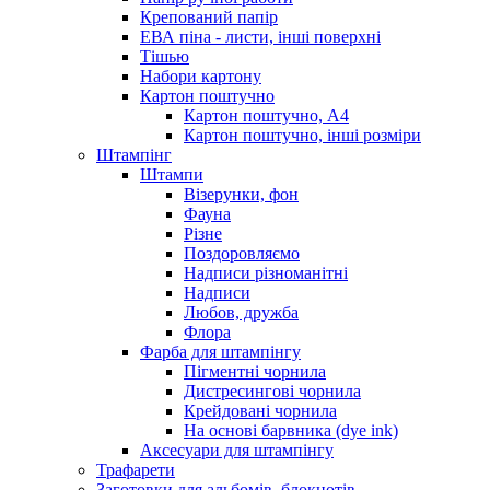
Крепований папір
ЕВА піна - листи, інші поверхні
Тішью
Набори картону
Картон поштучно
Картон поштучно, А4
Картон поштучно, інші розміри
Штампінг
Штампи
Візерунки, фон
Фауна
Різне
Поздоровляємо
Надписи різноманітні
Надписи
Любов, дружба
Флора
Фарба для штампінгу
Пігментні чорнила
Дистресингові чорнила
Крейдовані чорнила
На основі барвника (dye ink)
Аксесуари для штампінгу
Трафарети
Заготовки для альбомів, блокнотів