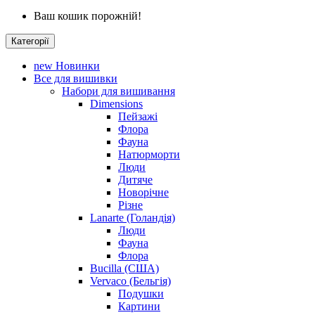
Ваш кошик порожній!
Категорії
new
Новинки
Все для вишивки
Набори для вишивання
Dimensions
Пейзажі
Флора
Фауна
Натюрморти
Люди
Дитяче
Новорічне
Різне
Lanarte (Голандія)
Люди
Фауна
Флора
Bucilla (США)
Vervaco (Бельгія)
Подушки
Картини