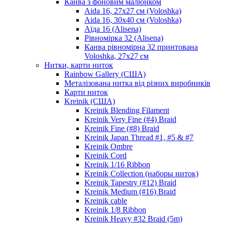
Канва з фоновим малюнком
Aida 16, 27х27 см (Voloshka)
Aida 16, 30х40 см (Voloshka)
Аїда 16 (Alisena)
Рівномірка 32 (Alisena)
Канва рівномірна 32 принтована
Voloshka, 27х27 см
Нитки, карти ниток
Rainbow Gallery (США)
Металізована нитка від різних виробників
Карти ниток
Kreinik (США)
Kreinik Blending Filament
Kreinik Very Fine (#4) Braid
Kreinik Fine (#8) Braid
Kreinik Japan Thread #1, #5 & #7
Kreinik Ombre
Kreinik Cord
Kreinik 1/16 Ribbon
Kreinik Collection (наборы ниток)
Kreinik Tapestry (#12) Braid
Kreinik Medium (#16) Braid
Kreinik cable
Kreinik 1/8 Ribbon
Kreinik Heavy #32 Braid (5m)