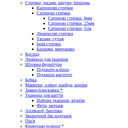
Стрічки, тасьма, шнури, бахрома
Капронові стрічки
Сатинові стрічки
Сатинові стрічки, 6мм
Сатинові стрічки, 25мм
Сатинові стрічки, 1см
Люрексові стрічки
Тасьма, сутаж
Інші стрічки
Бахрома, мереживо
Китиці
Люверси для тканини
Шторна фурнітура
Підхвати-кліпси
Підхвати магнітні
Бейка
Маркери, олівці, крейда, копіри
Замки-блискавки *
Тканина для шиття
Набори тканини, відрізи
Фетр, метраж
Аплікації, бантики
Зворотний бік подушок
Пір'я
Кравецькі ножиці *