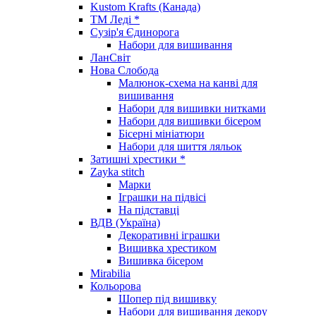
Kustom Krafts (Канада)
ТМ Леді *
Сузір'я Єдинорога
Набори для вишивання
ЛанСвіт
Нова Слобода
Малюнок-схема на канві для
вишивання
Набори для вишивки нитками
Набори для вишивки бісером
Бісерні мініатюри
Набори для шиття ляльок
Затишні хрестики *
Zayka stitch
Марки
Іграшки на підвісі
На підставці
ВДВ (Україна)
Декоративні іграшки
Вишивка хрестиком
Вишивка бісером
Mirabilia
Кольорова
Шопер під вишивку
Набори для вишивання декору