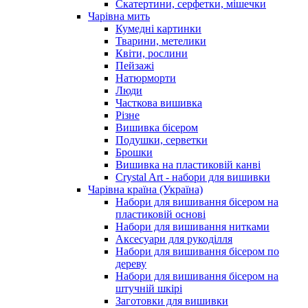
Скатертини, серфетки, мішечки
Чарiвна мить
Кумедні картинки
Тварини, метелики
Квіти, рослини
Пейзажі
Натюрморти
Люди
Часткова вишивка
Різне
Вишивка бісером
Подушки, серветки
Брошки
Вишивка на пластиковій канві
Crystal Art - набори для вишивки
Чарівна країна (Україна)
Набори для вишивання бісером на
пластиковій основі
Набори для вишивання нитками
Аксесуари для рукоділля
Набори для вишивання бісером по
дереву
Набори для вишивання бісером на
штучній шкірі
Заготовки для вишивки