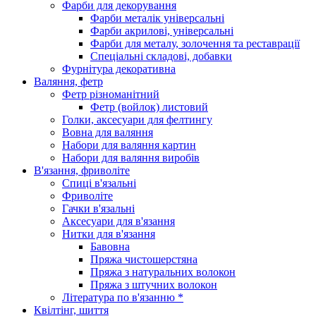
Фарби для декорування
Фарби металік універсальні
Фарби акрилові, універсальні
Фарби для металу, золочення та реставрації
Спеціальні складові, добавки
Фурнітура декоративна
Валяння, фетр
Фетр різноманітний
Фетр (войлок) листовий
Голки, аксесуари для фелтингу
Вовна для валяння
Набори для валяння картин
Набори для валяння виробів
В'язання, фриволіте
Спиці в'язальні
Фриволіте
Гачки в'язальні
Аксесуари для в'язання
Нитки для в'язання
Бавовна
Пряжа чистошерстяна
Пряжа з натуральних волокон
Пряжа з штучних волокон
Література по в'язанню *
Квілтінг, шиття