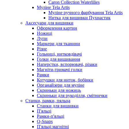
Caron Collection Waterlilies
Муліне Tela Artis
Муліне ручного фарбування Tela Artis
Нитка для вишивки Пухнастик
Аксесуари для вишивки
Оформлення картин
Ножиці
Лупи
Маркери для тканини
Різне
Гольниці, нитковдівачі
Голки для вишивання
Наперстки, вспорювачі, різаки
Магніти-тримачі голки
Рамки
Котушки для ниток, бобінки
Органайзери для муліне
Скриньки для ножиць
Скриньки для рукоділля, смітнички
Станки, рамки, пяльца
Станки для вишивки
П'яльці
Рамки-п'яльці
Q-Snaps
П'яльці магнітні