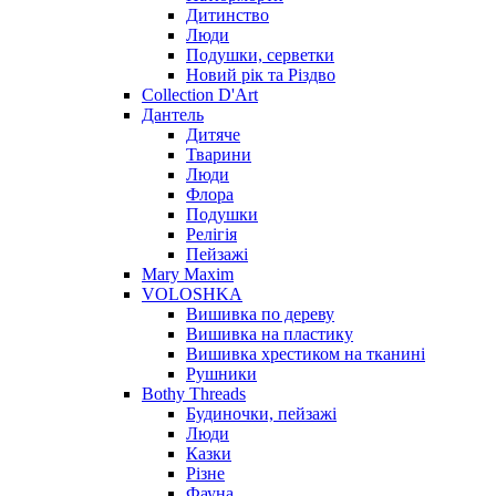
Дитинство
Люди
Подушки, серветки
Новий рік та Різдво
Collection D'Art
Дантель
Дитяче
Тварини
Люди
Флора
Подушки
Релігія
Пейзажі
Mary Maxim
VOLOSHKA
Вишивка по дереву
Вишивка на пластику
Вишивка хрестиком на тканині
Рушники
Bothy Threads
Будиночки, пейзажі
Люди
Казки
Різне
Фауна