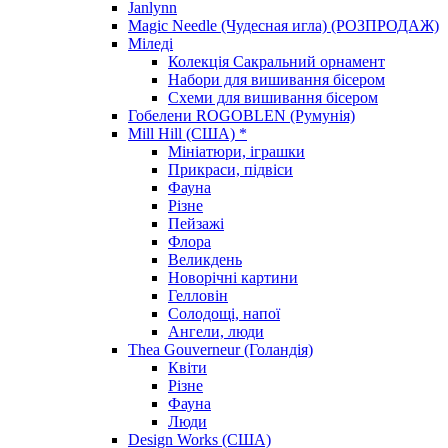
Janlynn
Magic Needle (Чудесная игла) (РОЗПРОДАЖ)
Міледі
Колекція Сакральний орнамент
Набори для вишивання бісером
Схеми для вишивання бісером
Гобелени ROGOBLEN (Румунія)
Mill Hill (США) *
Мініатюри, іграшки
Прикраси, підвіси
Фауна
Різне
Пейзажі
Флора
Великдень
Новорічні картини
Гелловін
Солодощі, напої
Ангели, люди
Thea Gouverneur (Голандія)
Квіти
Різне
Фауна
Люди
Design Works (США)