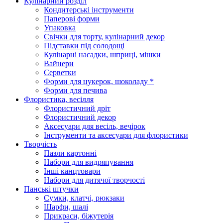
Кулінарний розділ
Кондитерські інструменти
Паперові форми
Упаковка
Свічки для торту, кулінарний декор
Підставки під солодощі
Кулінарні насадки, шприці, мішки
Вайнери
Серветки
Форми для цукерок, шоколаду *
Форми для печива
Флористика, весілля
Флористичний дріт
Флористичний декор
Аксесуари для весіль, вечірок
Інструменти та аксесуари для флористики
Творчість
Пазли картонні
Набори для видряпування
Інші канцтовари
Набори для дитячої творчості
Панські штучки
Сумки, клатчі, рюкзаки
Шарфи, шалі
Прикраси, біжутерія