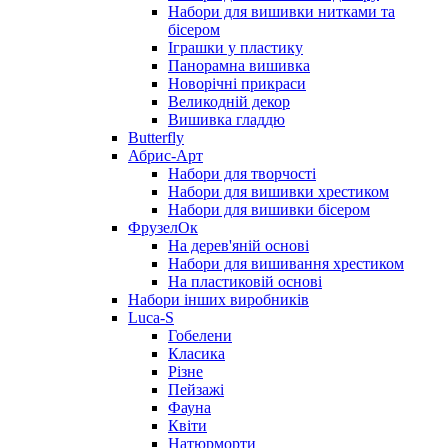
Набори для вишивки нитками та
бісером
Іграшки у пластику
Панорамна вишивка
Новорічні прикраси
Великодній декор
Вишивка гладдю
Butterfly
Абрис-Арт
Набори для творчості
Набори для вишивки хрестиком
Набори для вишивки бісером
ФрузелОк
На дерев'яній основі
Набори для вишивання хрестиком
На пластиковій основі
Набори інших виробників
Luca-S
Гобелени
Класика
Різне
Пейзажі
Фауна
Квіти
Натюрморти