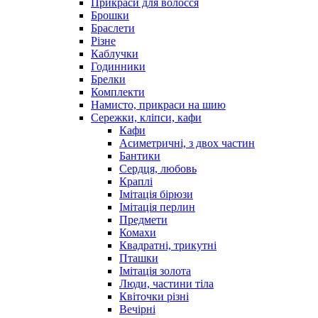
Прикраси для волосся
Брошки
Браслети
Різне
Каблучки
Годинники
Брелки
Комплекти
Намисто, прикраси на шию
Сережки, кліпси, кафи
Кафи
Асиметричні, з двох частин
Бантики
Сердця, любовь
Краплі
Імітація бірюзи
Імітація перлин
Предмети
Комахи
Квадратні, трикутні
Пташки
Імітація золота
Люди, частини тіла
Квіточки різні
Вечірні