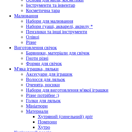
Інструменти та інвентар
Косметична тара
Малювання
Набори для малювання
Набори гуаші, акварелі, акрилу *
Пензлики та інші інструменти
Олівці
Різне
Виготовлення свічок
Барвники, матеріали для свічок
Гноти різні
Форми для свічок
М'яка іграшка, ляльки
Аксесуари для іграшок
Волосся для ляльок
Оченята, носики
Набори для виготовлення м'якої іграшки
Різне потрібне :)
Голки для ляльок
Мініатюри
Материали
Хутряний (синельний) дріт
Помпони
Хутро