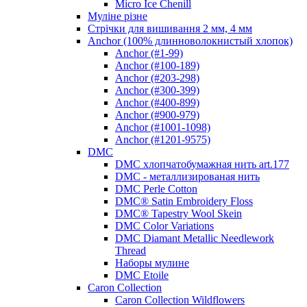
Micro Ice Chenill
Муліне різне
Стрічки для вишивання 2 мм, 4 мм
Anchor (100% длинноволокнистый хлопок)
Anchor (#1-99)
Anchor (#100-189)
Anchor (#203-298)
Anchor (#300-399)
Anchor (#400-899)
Anchor (#900-979)
Anchor (#1001-1098)
Anchor (#1201-9575)
DMC
DMC хлопчатобумажная нить art.177
DMC - металлизированая нить
DMC Perle Cotton
DMC® Satin Embroidery Floss
DMC® Tapestry Wool Skein
DMC Color Variations
DMC Diamant Metallic Needlework
Thread
Наборы мулине
DMC Etoile
Caron Collection
Caron Collection Wildflowers