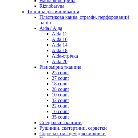
Наніашвілі Ірина
Riznobarvna
Тканина для вишивання
Пластикова канва, страмін, перфорований
папір
Aida / Аіда
Aida 11
Aida 16
Aida 14
Aida 18
Aida-стрічка
Aida 20
Рівномірна тканина
25 count
27 count
18 count
28 count
10 count
32 count
22 count
16 count
35 count
Спеціальні тканини
Рушники, скатертини, серветки
Сорочки з місцем для вишивки