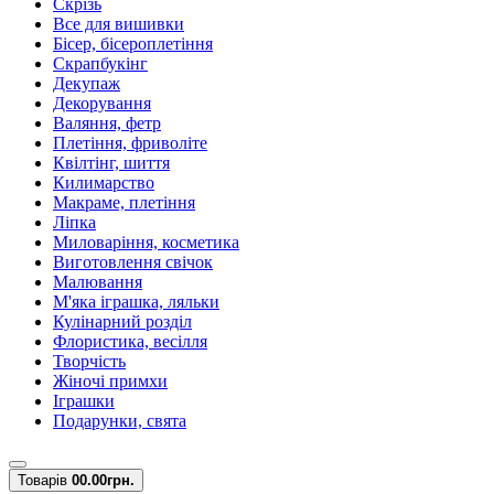
Скрізь
Все для вишивки
Бісер, бісероплетіння
Скрапбукінг
Декупаж
Декорування
Валяння, фетр
Плетіння, фриволіте
Квілтінг, шиття
Килимарство
Макраме, плетіння
Ліпка
Миловаріння, косметика
Виготовлення свічок
Малювання
М'яка іграшка, ляльки
Кулінарний розділ
Флористика, весілля
Творчість
Жіночі примхи
Іграшки
Подарунки, свята
Товарів
0
0.00грн.