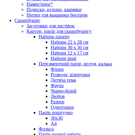
Намистини*
Підвіски, кулони, шарміки
Нитки для вышивки бисером
Скрапбукінг
Заготовки для листівок
Картон, папір для скрапбукінгу
Набори паперу
Набори 22 х 28 см
Набори 30 х 30 см
Набори 12 х 17 см
Набори інші
Пергаментний папір, велум, калька
Флора
Розводи, візерунки
Дитяча тема
Фауна
Чорно-білий
Любов
Разное
Однотонна
Папір поштучно
30х30
А4
Фольга
Папір ручної работи