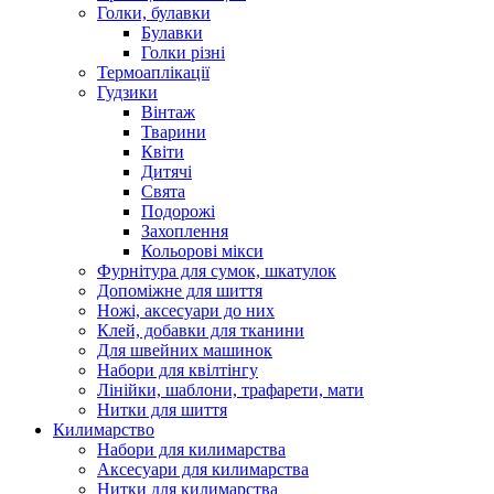
Голки, булавки
Булавки
Голки різні
Термоаплікації
Гудзики
Вінтаж
Тварини
Квіти
Дитячі
Свята
Подорожі
Захоплення
Кольорові мікси
Фурнітура для сумок, шкатулок
Допоміжне для шиття
Ножі, аксесуари до них
Клей, добавки для тканини
Для швейних машинок
Набори для квілтінгу
Лінійки, шаблони, трафарети, мати
Нитки для шиття
Килимарство
Набори для килимарства
Аксесуари для килимарства
Нитки для килимарства