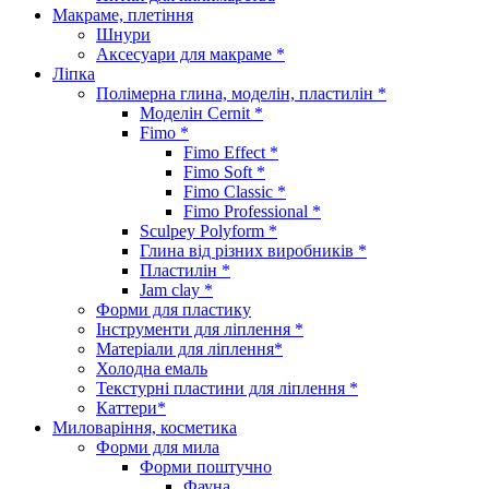
Макраме, плетіння
Шнури
Аксесуари для макраме *
Ліпка
Полімерна глина, моделін, пластилін *
Моделін Cernit *
Fimo *
Fimo Effect *
Fimo Soft *
Fimo Classic *
Fimo Professional *
Sculpey Polyform *
Глина від різних виробників *
Пластилін *
Jam clay *
Форми для пластику
Інструменти для ліплення *
Матеріали для ліплення*
Холодна емаль
Текстурні пластини для ліплення *
Каттери*
Миловаріння, косметика
Форми для мила
Форми поштучно
Фауна