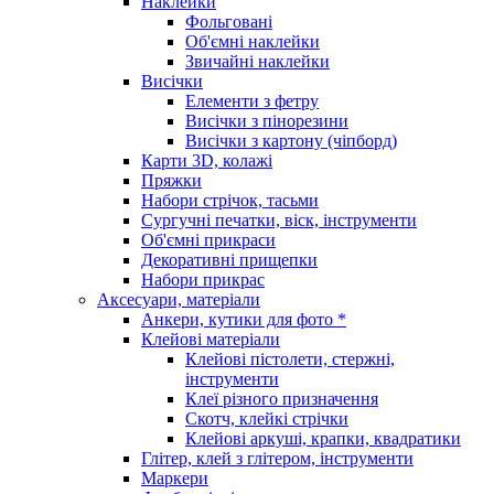
Наклейки
Фольговані
Об'ємні наклейки
Звичайні наклейки
Висічки
Елементи з фетру
Висічки з пінорезини
Висічки з картону (чіпборд)
Карти 3D, колажі
Пряжки
Набори стрічок, тасьми
Сургучні печатки, віск, інструменти
Об'ємні прикраси
Декоративні прищепки
Набори прикрас
Аксесуари, матеріали
Анкери, кутики для фото *
Клейові матеріали
Клейові пістолети, стержні,
інструменти
Клеї різного призначення
Скотч, клейкі стрічки
Клейові аркуші, крапки, квадратики
Глітер, клей з глітером, інструменти
Маркери