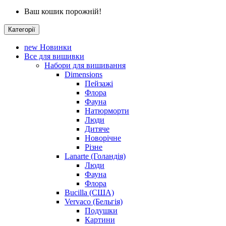
Ваш кошик порожній!
Категорії
new
Новинки
Все для вишивки
Набори для вишивання
Dimensions
Пейзажі
Флора
Фауна
Натюрморти
Люди
Дитяче
Новорічне
Різне
Lanarte (Голандія)
Люди
Фауна
Флора
Bucilla (США)
Vervaco (Бельгія)
Подушки
Картини