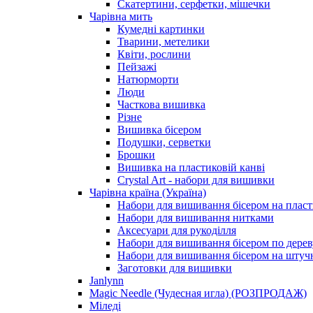
Скатертини, серфетки, мішечки
Чарiвна мить
Кумедні картинки
Тварини, метелики
Квіти, рослини
Пейзажі
Натюрморти
Люди
Часткова вишивка
Різне
Вишивка бісером
Подушки, серветки
Брошки
Вишивка на пластиковій канві
Crystal Art - набори для вишивки
Чарівна країна (Україна)
Набори для вишивання бісером на пласт
Набори для вишивання нитками
Аксесуари для рукоділля
Набори для вишивання бісером по дерев
Набори для вишивання бісером на штучн
Заготовки для вишивки
Janlynn
Magic Needle (Чудесная игла) (РОЗПРОДАЖ)
Міледі