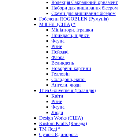
Колекція Сакральний орнамент
Набори для вишивання бісером
Схеми для вишивання бісером
Гобелени ROGOBLEN (Румунія)
Mill Hill (США) *
Мініатюри, іграшки
Прикраси, підвіси
Фауна
Різне
Пейзажі
Флора
Великдень
Новорічні картини
Гелловін
Солодощі, напої
Ангели, люди
Thea Gouverneur (Голандія)
Квіти
Різне
Фауна
Люди
Design Works (США)
Kustom Krafts (Канада)
ТМ Леді *
Сузір'я Єдинорога