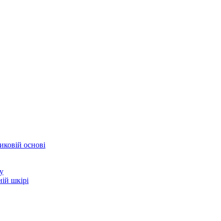
иковій основі
у
ій шкірі