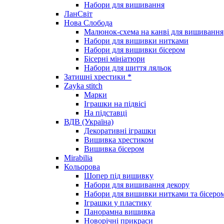
Набори для вишивання
ЛанСвіт
Нова Слобода
Малюнок-схема на канві для вишивання
Набори для вишивки нитками
Набори для вишивки бісером
Бісерні мініатюри
Набори для шиття ляльок
Затишні хрестики *
Zayka stitch
Марки
Іграшки на підвісі
На підставці
ВДВ (Україна)
Декоративні іграшки
Вишивка хрестиком
Вишивка бісером
Mirabilia
Кольорова
Шопер під вишивку
Набори для вишивання декору
Набори для вишивки нитками та бісеро
Іграшки у пластику
Панорамна вишивка
Новорічні прикраси