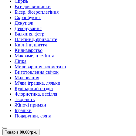
Скрізь
Все для вишивки
Бісер, бісероплетіння
Скрапбукінг
Декупаж
Декорування
Валяння, фетр
Плетіння, фриволіте
Квілтінг, шиття
Килимарство
Макраме, плетіння
Ліпка
Миловаріння, косметика
Виготовлення свічок
Малювання
М'яка іграшка, ляльки
Кулінарний розділ
Флористика, весілля
Творчість
Жіночі примхи
Іграшки
Подарунки, свята
Товарів
0
0.00грн.