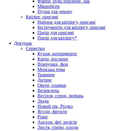
Фарби, рідкі перлини, лак
Мікробісер
Пудра для декору
Квілінг, оригамі
Набори для квілінгу, оригамі
Інструменти для квілінгу, оригамі
Папір для оригамі
Папір для квілінгу*
Декупаж
Серветки
Кухня, натюрморти
Квіти, рослини
Візерунки, фон
Морська тема
Тварини
Дитяче
Овочі, оливки
Великдень
Весілля, серця, любовь
Люди
Новий рік, Різдво
Ягоди, фрукти
Різне
Ангели, феї, релігія
Листя, гриби, плоди