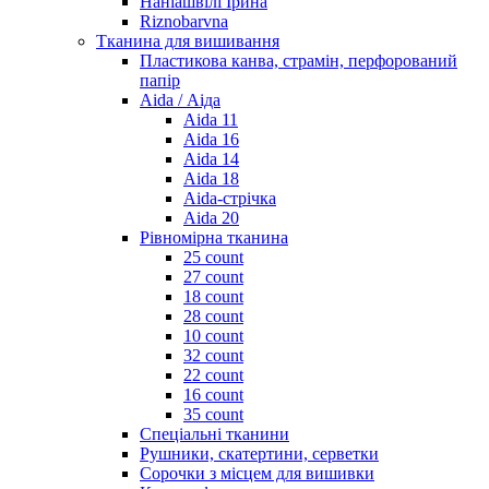
Наніашвілі Ірина
Riznobarvna
Тканина для вишивання
Пластикова канва, страмін, перфорований
папір
Aida / Аіда
Aida 11
Aida 16
Aida 14
Aida 18
Aida-стрічка
Aida 20
Рівномірна тканина
25 count
27 count
18 count
28 count
10 count
32 count
22 count
16 count
35 count
Спеціальні тканини
Рушники, скатертини, серветки
Сорочки з місцем для вишивки