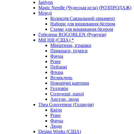
Janlynn
Magic Needle (Чудесная игла) (РОЗПРОДАЖ)
Міледі
Колекція Сакральний орнамент
Набори для вишивання бісером
Схеми для вишивання бісером
Гобелени ROGOBLEN (Румунія)
Mill Hill (США) *
Мініатюри, іграшки
Прикраси, підвіси
Фауна
Різне
Пейзажі
Флора
Великдень
Новорічні картини
Гелловін
Солодощі, напої
Ангели, люди
Thea Gouverneur (Голандія)
Квіти
Різне
Фауна
Люди
Design Works (США)