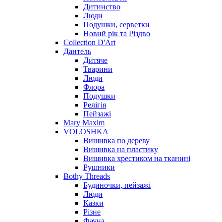
Дитинство
Люди
Подушки, серветки
Новий рік та Різдво
Collection D'Art
Дантель
Дитяче
Тварини
Люди
Флора
Подушки
Релігія
Пейзажі
Mary Maxim
VOLOSHKA
Вишивка по дереву
Вишивка на пластику
Вишивка хрестиком на тканині
Рушники
Bothy Threads
Будиночки, пейзажі
Люди
Казки
Різне
Фауна