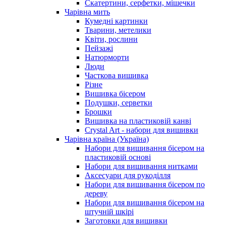
Скатертини, серфетки, мішечки
Чарiвна мить
Кумедні картинки
Тварини, метелики
Квіти, рослини
Пейзажі
Натюрморти
Люди
Часткова вишивка
Різне
Вишивка бісером
Подушки, серветки
Брошки
Вишивка на пластиковій канві
Crystal Art - набори для вишивки
Чарівна країна (Україна)
Набори для вишивання бісером на
пластиковій основі
Набори для вишивання нитками
Аксесуари для рукоділля
Набори для вишивання бісером по
дереву
Набори для вишивання бісером на
штучній шкірі
Заготовки для вишивки