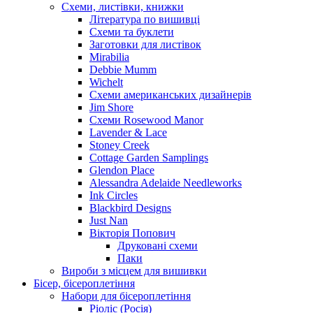
Схеми, листівки, книжки
Література по вишивці
Схеми та буклети
Заготовки для листівок
Mirabilia
Debbie Mumm
Wichelt
Схеми американських дизайнерів
Jim Shore
Cхеми Rosewood Manor
Lavender & Lace
Stoney Creek
Cottage Garden Samplings
Glendon Place
Alessandra Adelaide Needleworks
Ink Circles
Blackbird Designs
Just Nan
Вікторія Попович
Друковані схеми
Паки
Вироби з місцем для вишивки
Бісер, бісероплетіння
Набори для бісероплетіння
Ріоліс (Росія)