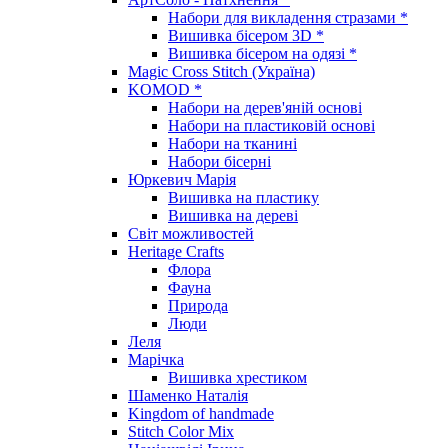
Набори для викладення стразами *
Вишивка бісером 3D *
Вишивка бісером на одязі *
Magic Cross Stitch (Україна)
KOMOD *
Набори на дерев'яній основі
Набори на пластиковій основі
Набори на тканині
Набори бісерні
Юркевич Марія
Вишивка на пластику
Вишивка на дереві
Світ можливостей
Heritage Crafts
Флора
Фауна
Природа
Люди
Леля
Марічка
Вишивка хрестиком
Шаменко Наталія
Kingdom of handmade
Stitch Color Mix