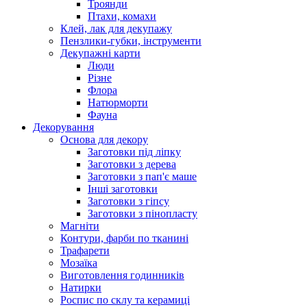
Троянди
Птахи, комахи
Клей, лак для декупажу
Пензлики-губки, інструменти
Декупажні карти
Люди
Різне
Флора
Натюрморти
Фауна
Декорування
Основа для декору
Заготовки під ліпку
Заготовки з дерева
Заготовки з пап'є маше
Інші заготовки
Заготовки з гіпсу
Заготовки з пінопласту
Магніти
Контури, фарби по тканині
Трафарети
Мозаїка
Виготовлення годинників
Натирки
Роспис по склу та керамиці