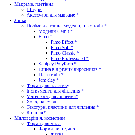
Макраме, плетіння
Шнури
Аксесуари для макраме *
Ліпка
Полімерна глина, моделін, пластилін *
Моделін Cernit *
Fimo *
Fimo Effect *
Fimo Soft *
Fimo Classic *
Fimo Professional *
Sculpey Polyform *
Глина від різних виробників *
Пластилін *
Jam clay *
Форми для пластику
Інструменти для ліплення *
Матеріали для ліплення*
Холодна емаль
Текстурні пластини для ліплення *
Каттери*
Миловаріння, косметика
Форми для мила
Форми поштучно
Фауна