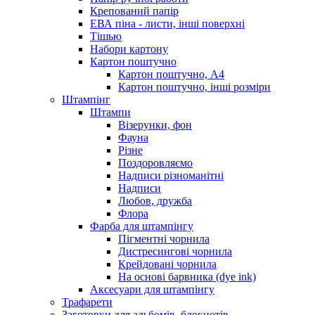
Крепований папір
ЕВА піна - листи, інші поверхні
Тішью
Набори картону
Картон поштучно
Картон поштучно, А4
Картон поштучно, інші розміри
Штампінг
Штампи
Візерунки, фон
Фауна
Різне
Поздоровляємо
Надписи різноманітні
Надписи
Любов, дружба
Флора
Фарба для штампінгу
Пігментні чорнила
Дистресингові чорнила
Крейдовані чорнила
На основі барвника (dye ink)
Аксесуари для штампінгу
Трафарети
Заготовки для альбомів, блокнотів