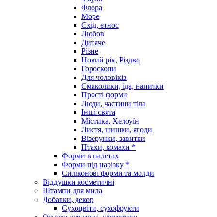
Флора
Море
Схід, етнос
Любов
Дитяче
Різне
Новий рік, Різдво
Гороскопи
Для чоловіків
Смаколики, їда, напитки
Прості форми
Люди, частини тіла
Інші свята
Містика, Хелоуїн
Листя, шишки, ягоди
Візерунки, завитки
Птахи, комахи *
Форми в палетах
Форми під нарізку *
Силіконові форми та молди
Віддушки косметичні
Штампи для мила
Добавки, декор
Сухоцвіти, сухофрукти
Основа для мила, косметики