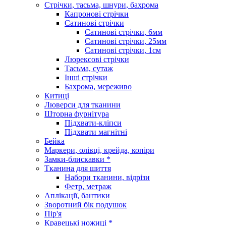
Стрічки, тасьма, шнури, бахрома
Капронові стрічки
Сатинові стрічки
Сатинові стрічки, 6мм
Сатинові стрічки, 25мм
Сатинові стрічки, 1см
Люрексові стрічки
Тасьма, сутаж
Інші стрічки
Бахрома, мереживо
Китиці
Люверси для тканини
Шторна фурнітура
Підхвати-кліпси
Підхвати магнітні
Бейка
Маркери, олівці, крейда, копіри
Замки-блискавки *
Тканина для шиття
Набори тканини, відрізи
Фетр, метраж
Аплікації, бантики
Зворотний бік подушок
Пір'я
Кравецькі ножиці *