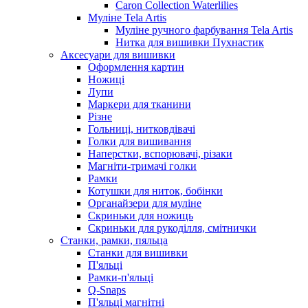
Caron Collection Waterlilies
Муліне Tela Artis
Муліне ручного фарбування Tela Artis
Нитка для вишивки Пухнастик
Аксесуари для вишивки
Оформлення картин
Ножиці
Лупи
Маркери для тканини
Різне
Гольниці, нитковдівачі
Голки для вишивання
Наперстки, вспорювачі, різаки
Магніти-тримачі голки
Рамки
Котушки для ниток, бобінки
Органайзери для муліне
Скриньки для ножиць
Скриньки для рукоділля, смітнички
Станки, рамки, пяльца
Станки для вишивки
П'яльці
Рамки-п'яльці
Q-Snaps
П'яльці магнітні