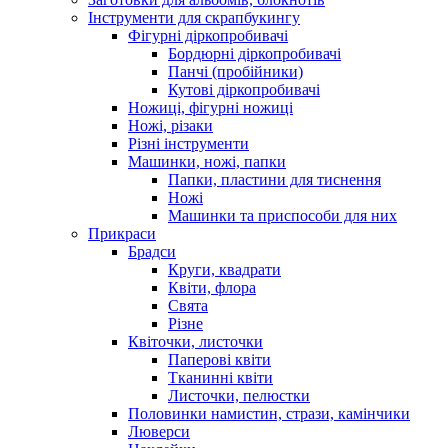
Інструменти для скрапбукингу
Фігурні діркопробивачі
Бордюрні діркопробивачі
Панчі (пробійники)
Кутові діркопробивачі
Ножиці, фігурні ножиці
Ножі, різаки
Різні інструменти
Машинки, ножі, папки
Папки, пластини для тиснення
Ножі
Машинки та приспособи для них
Прикраси
Брадси
Круги, квадрати
Квіти, флора
Свята
Різне
Квіточки, листочки
Паперові квіти
Тканинні квіти
Листочки, пелюстки
Половинки намистин, стрази, камінчики
Люверси