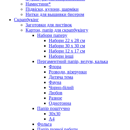
Намистини*
Підвіски, кулони, шарміки
Нитки для вышивки бисером
Скрапбукінг
Заготовки для листівок
Картон, папір для скрапбукінгу
Набори паперу
Набори 22 х 28 см
Набори 30 х 30 см
Набори 12 х 17 см
Набори інші
Пергаментний папір, велум, калька
Флора
Розводи, візерунки
Дитяча тема
Фауна
Чорно-білий
Любов
Разное
Однотонна
Папір поштучно
30х30
А4
Фольга
Папір ручної работи