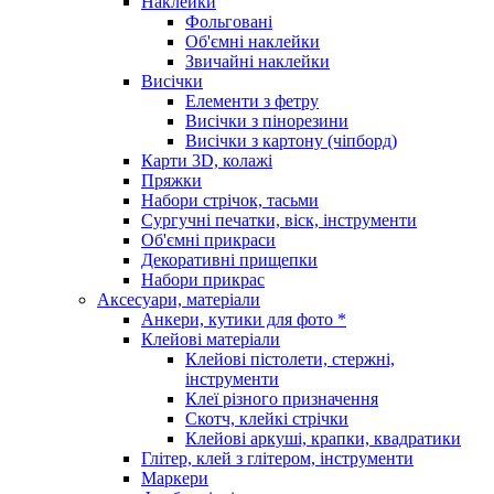
Наклейки
Фольговані
Об'ємні наклейки
Звичайні наклейки
Висічки
Елементи з фетру
Висічки з пінорезини
Висічки з картону (чіпборд)
Карти 3D, колажі
Пряжки
Набори стрічок, тасьми
Сургучні печатки, віск, інструменти
Об'ємні прикраси
Декоративні прищепки
Набори прикрас
Аксесуари, матеріали
Анкери, кутики для фото *
Клейові матеріали
Клейові пістолети, стержні,
інструменти
Клеї різного призначення
Скотч, клейкі стрічки
Клейові аркуші, крапки, квадратики
Глітер, клей з глітером, інструменти
Маркери