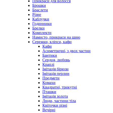
Прикраси для волосся
Брошки
Браслети
Різне
Каблучки
Годинники
Брелки
Комплекти
Намисто, прикраси на шию
Сережки, кліпси, кафи
Кафи
Асиметричні, з двох частин
Бантики
Сердця, любовь
Краплі
Імітація бірюзи
Імітація перлин
Предмети
Комахи
Квадратні, трикутні
Пташки
Імітація золота
Люди, частини тіла
Квіточки різні
Вечірні