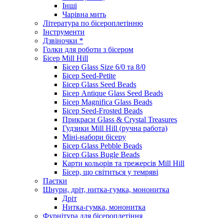
Інші
Чарівна мить
Література по бісероплетінню
Інструменти
Дзвіночки *
Голки для роботи з бісером
Бісер Mill Hill
Бісер Glass Size 6/0 та 8/0
Бісер Seed-Petite
Бісер Glass Seed Beads
Бісер Antique Glass Seed Beads
Бісер Magnifica Glass Beads
Бісер Seed-Frosted Beads
Прикраси Glass & Crystal Treasures
Гудзики Mill Hill (ручна работа)
Міні-набори бісеру
Бісер Glass Pebble Beads
Бісер Glass Bugle Beads
Карти кольорів та трежерсів Mill Hill
Бісер, що світиться у темряві
Паєтки
Шнури, дріт, нитка-гумка, мононитка
Дріт
Нитка-гумка, мононитка
Фурнітура для бісероплетіння