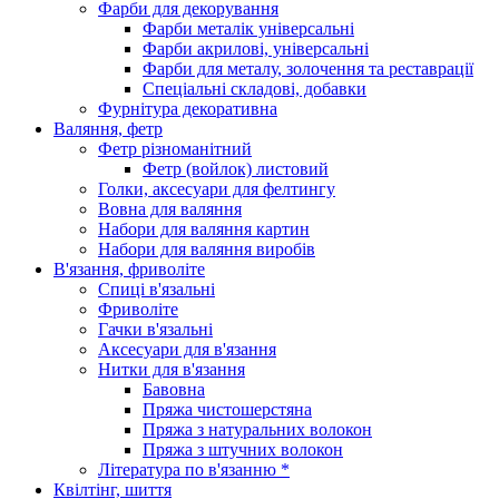
Фарби для декорування
Фарби металік універсальні
Фарби акрилові, універсальні
Фарби для металу, золочення та реставрації
Спеціальні складові, добавки
Фурнітура декоративна
Валяння, фетр
Фетр різноманітний
Фетр (войлок) листовий
Голки, аксесуари для фелтингу
Вовна для валяння
Набори для валяння картин
Набори для валяння виробів
В'язання, фриволіте
Спиці в'язальні
Фриволіте
Гачки в'язальні
Аксесуари для в'язання
Нитки для в'язання
Бавовна
Пряжа чистошерстяна
Пряжа з натуральних волокон
Пряжа з штучних волокон
Література по в'язанню *
Квілтінг, шиття