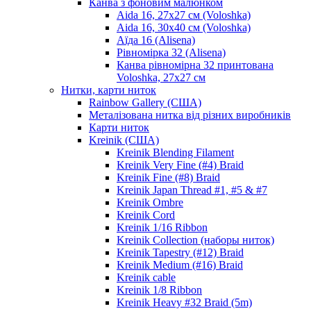
Канва з фоновим малюнком
Aida 16, 27х27 см (Voloshka)
Aida 16, 30х40 см (Voloshka)
Аїда 16 (Alisena)
Рівномірка 32 (Alisena)
Канва рівномірна 32 принтована
Voloshka, 27х27 см
Нитки, карти ниток
Rainbow Gallery (США)
Металізована нитка від різних виробників
Карти ниток
Kreinik (США)
Kreinik Blending Filament
Kreinik Very Fine (#4) Braid
Kreinik Fine (#8) Braid
Kreinik Japan Thread #1, #5 & #7
Kreinik Ombre
Kreinik Cord
Kreinik 1/16 Ribbon
Kreinik Collection (наборы ниток)
Kreinik Tapestry (#12) Braid
Kreinik Medium (#16) Braid
Kreinik cable
Kreinik 1/8 Ribbon
Kreinik Heavy #32 Braid (5m)