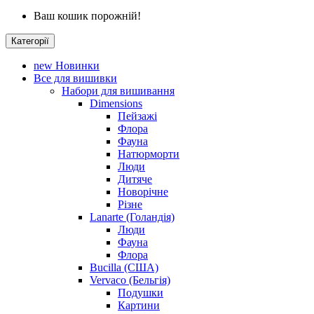
Ваш кошик порожній!
Категорії
new
Новинки
Все для вишивки
Набори для вишивання
Dimensions
Пейзажі
Флора
Фауна
Натюрморти
Люди
Дитяче
Новорічне
Різне
Lanarte (Голандія)
Люди
Фауна
Флора
Bucilla (США)
Vervaco (Бельгія)
Подушки
Картини