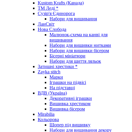
Kustom Krafts (Канада)
ТМ Леді *
Сузір'я Єдинорога
Набори для вишивання
ЛанСвіт
Нова Слобода
Малюнок-схема на канві для
вишивання
Набори для вишивки нитками
Набори для вишивки бісером
Бісерні мініатюри
Набори для шиття ляльок
Затишні хрестики *
Zayka stitch
Марки
Іграшки на підвісі
На підставці
ВДВ (Україна)
Декоративні іграшки
Вишивка хрестиком
Вишивка бісером
Mirabilia
Кольорова
Шопер під вишивку
Набори для вишивання декору