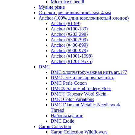
Micro Ice Chenill
Муліне різне
Стрічки для вишивання 2 мм, 4 мм
Anchor (100% длинноволокнистый хлопок)
Anchor (#1-99)
Anchor (#100-189)
Anchor (#203-298)
Anchor (#300-399)
Anchor (#400-899)
Anchor (#900-979)
Anchor (#1001-1098)
Anchor (#1201-9575)
DMC
DMC хлопчатобумажная нить art.177
DMC - металлизированая нить
DMC Perle Cotton
DMC® Satin Embroidery Floss
DMC® Tapestry Wool Skein
DMC Color Variations
DMC Diamant Metallic Needlework
Thread
Наборы мулине
DMC Etoile
Caron Collection
Caron Collection Wildflowers