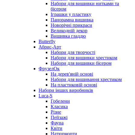
Набори для вишивки нитками та
бісером
Іграшки у пластику
Панорамна вишивка
Новорічні прикраси
Великодній декор
Вишивка гладдю
Butterfly
Абрис-Арт
Набори для творчості
Набори для вишивки хрестиком
Набори для вишивки бісером
ФрузелОк
На дерев'яній основі
Набори для вишивання хрестиком
На пластиковій основі
Набори інших виробників
Luca-S
Гобелени
Класика
Різне
Пейзажі
Фауна
Квіти
Натюрморти