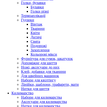
Голки, булавки
Булавки
Голки різні
Термоаплікації
Гудзики
Вінтаж
Тварини
Квіти
Дитячі
Свята
Подорожі
Захоплення
Кольорові мікси
Фурнітура для сумок, шкатулок
Допоміжне для шиття
Ножі, аксесуари до них
Клей, добавки для тканини
Для швейних машинок
Набори для квілтінгу
Лінійки, шаблони, трафарети, мати
Нитки для шиття
Килимарство
Набори для килимарства
Аксесуари для килимарства
Нитки для килимарства