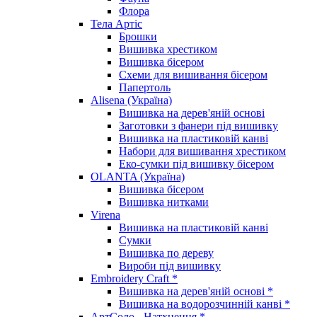
Флора
Тела Артіс
Брошки
Вишивка хрестиком
Вишивка бісером
Схеми для вишивання бісером
Папертоль
Alisena (Україна)
Вишивка на дерев'яній основі
Заготовки з фанери під вишивку
Вишивка на пластиковій канві
Набори для вишивання хрестиком
Еко-сумки під вишивку бісером
OLANTA (Україна)
Вишивка бісером
Вишивка нитками
Virena
Вишивка на пластиковій канві
Сумки
Вишивка по дереву
Вироби під вишивку
Embroidery Craft *
Вишивка на дерев'яній основі *
Вишивка на водорозчинній канві *
АртСоло - Натхнення *