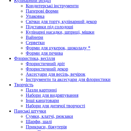
Кулінарний розділ
Кондитерські інструменти
Паперові форми
Упаковка
Свічки для торту, кулінарний декор
Підставки під солодощі
Кулінарні насадки, шприці, мішки
Вайнери
Серветки
Форми для цукерок, шоколаду *
Форми для печива
Флористика, весілля
Флористичний дріт
Флористичний декор
Аксесуари для весіль, вечірок
Інструменти та аксесуари для флористики
Творчість
Пазли картонні
Набори для видряпування
Інші канцтовари
Набори для дитячої творчості
Панські штучки
Сумки, клатчі, рюкзаки
Шарфи, шалі
Прикраси, біжутерія