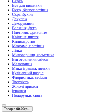
Скрізь
Все для вишивки
Бісер, бісероплетіння
Скрапбукінг
Декупаж
Декорування
Валяння, фетр
Плетіння, фриволіте
Квілтінг, шиття
Килимарство
Макраме, плетіння
Ліпка
Миловаріння, косметика
Виготовлення свічок
Малювання
М'яка іграшка, ляльки
Кулінарний розділ
Флористика, весілля
Творчість
Жіночі примхи
Іграшки
Подарунки, свята
Товарів
0
0.00грн.