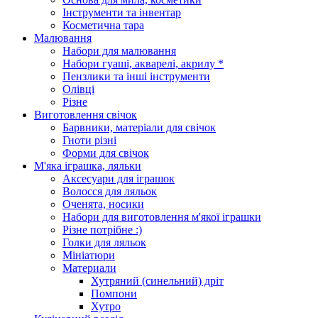
Інструменти та інвентар
Косметична тара
Малювання
Набори для малювання
Набори гуаші, акварелі, акрилу *
Пензлики та інші інструменти
Олівці
Різне
Виготовлення свічок
Барвники, матеріали для свічок
Гноти різні
Форми для свічок
М'яка іграшка, ляльки
Аксесуари для іграшок
Волосся для ляльок
Оченята, носики
Набори для виготовлення м'якої іграшки
Різне потрібне :)
Голки для ляльок
Мініатюри
Материали
Хутряний (синельний) дріт
Помпони
Хутро