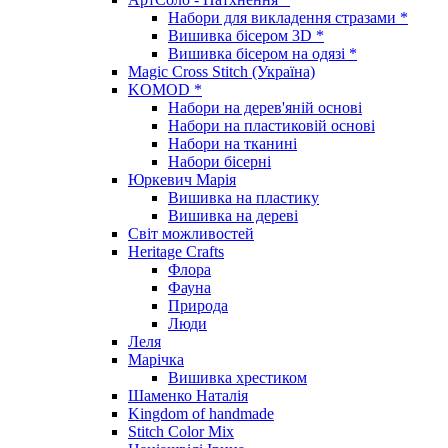
Набори для викладення стразами *
Вишивка бісером 3D *
Вишивка бісером на одязі *
Magic Cross Stitch (Україна)
KOMOD *
Набори на дерев'яній основі
Набори на пластиковій основі
Набори на тканині
Набори бісерні
Юркевич Марія
Вишивка на пластику
Вишивка на дереві
Світ можливостей
Heritage Crafts
Флора
Фауна
Природа
Люди
Леля
Марічка
Вишивка хрестиком
Шаменко Наталія
Kingdom of handmade
Stitch Color Mix