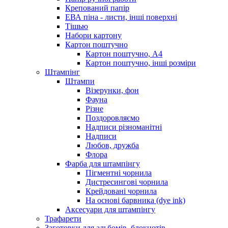
Крепований папір
ЕВА піна - листи, інші поверхні
Тішью
Набори картону
Картон поштучно
Картон поштучно, А4
Картон поштучно, інші розміри
Штампінг
Штампи
Візерунки, фон
Фауна
Різне
Поздоровляємо
Надписи різноманітні
Надписи
Любов, дружба
Флора
Фарба для штампінгу
Пігментні чорнила
Дистресингові чорнила
Крейдовані чорнила
На основі барвника (dye ink)
Аксесуари для штампінгу
Трафарети
Заготовки для альбомів, блокнотів