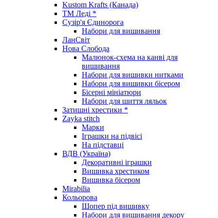
Kustom Krafts (Канада)
ТМ Леді *
Сузір'я Єдинорога
Набори для вишивання
ЛанСвіт
Нова Слобода
Малюнок-схема на канві для
вишивання
Набори для вишивки нитками
Набори для вишивки бісером
Бісерні мініатюри
Набори для шиття ляльок
Затишні хрестики *
Zayka stitch
Марки
Іграшки на підвісі
На підставці
ВДВ (Україна)
Декоративні іграшки
Вишивка хрестиком
Вишивка бісером
Mirabilia
Кольорова
Шопер під вишивку
Набори для вишивання декору