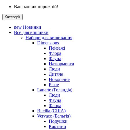
Ваш кошик порожній!
Категорії
new
Новинки
Все для вишивки
Набори для вишивання
Dimensions
Пейзажі
Флора
Фауна
Натюрморти
Люди
Дитяче
Новорічне
Різне
Lanarte (Голандія)
Люди
Фауна
Флора
Bucilla (США)
Vervaco (Бельгія)
Подушки
Картини