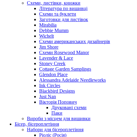
Схеми, листівки, книжки
Література по вишивці
Схеми та буклети
Заготовки для листівок
Mirabilia
Debbie Mumm
Wichelt
Схеми американських дизайнерів
Jim Shore
Cхеми Rosewood Manor
Lavender & Lace
Stoney Creek
Cottage Garden Samplings
Glendon Place
Alessandra Adelaide Needleworks
Ink Circles
Blackbird Designs
Just Nan
Вікторія Попович
Друковані схеми
Паки
Вироби з місцем для вишивки
Бісер, бісероплетіння
Набори для бісероплетіння
Ріоліс (Росія)