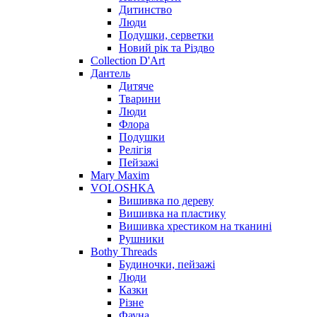
Дитинство
Люди
Подушки, серветки
Новий рік та Різдво
Collection D'Art
Дантель
Дитяче
Тварини
Люди
Флора
Подушки
Релігія
Пейзажі
Mary Maxim
VOLOSHKA
Вишивка по дереву
Вишивка на пластику
Вишивка хрестиком на тканині
Рушники
Bothy Threads
Будиночки, пейзажі
Люди
Казки
Різне
Фауна