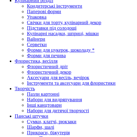
Кулінарний розділ
Кондитерські інструменти
Паперові форми
Упаковка
Свічки для торту, кулінарний декор
Підставки під солодощі
Кулінарні насадки, шприці, мішки
Вайнери
Серветки
Форми для цукерок, шоколаду *
Форми для печива
Флористика, весілля
Флористичний дріт
Флористичний декор
Аксесуари для весіль, вечірок
Інструменти та аксесуари для флористики
Творчість
Пазли картонні
Набори для видряпування
Інші канцтовари
Набори для дитячої творчості
Панські штучки
Сумки, клатчі, рюкзаки
Шарфи, шалі
Прикраси, біжутерія