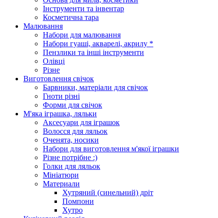
Інструменти та інвентар
Косметична тара
Малювання
Набори для малювання
Набори гуаші, акварелі, акрилу *
Пензлики та інші інструменти
Олівці
Різне
Виготовлення свічок
Барвники, матеріали для свічок
Гноти різні
Форми для свічок
М'яка іграшка, ляльки
Аксесуари для іграшок
Волосся для ляльок
Оченята, носики
Набори для виготовлення м'якої іграшки
Різне потрібне :)
Голки для ляльок
Мініатюри
Материали
Хутряний (синельний) дріт
Помпони
Хутро