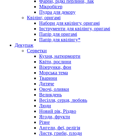
Фарби, рідкі перлини, лак
Мікробісер
Пудра для декору
Квілінг, оригамі
Набори для квілінгу, оригамі
Інструменти для квілінгу, оригамі
Папір для оригамі
Папір для квілінгу*
Декупаж
Серветки
Кухня, натюрморти
Квіти, рослини
Візерунки, фон
Морська тема
Тварини
Дитяче
Овочі, оливки
Великдень
Весілля, серця, любовь
Люди
Новий рік, Різдво
Ягоди, фрукти
Різне
Ангели, феї, релігія
Листя, гриби, плоди