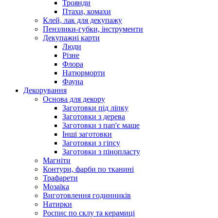
Троянди
Птахи, комахи
Клей, лак для декупажу
Пензлики-губки, інструменти
Декупажні карти
Люди
Різне
Флора
Натюрморти
Фауна
Декорування
Основа для декору
Заготовки під ліпку
Заготовки з дерева
Заготовки з пап'є маше
Інші заготовки
Заготовки з гіпсу
Заготовки з пінопласту
Магніти
Контури, фарби по тканині
Трафарети
Мозаїка
Виготовлення годинників
Натирки
Роспис по склу та керамиці