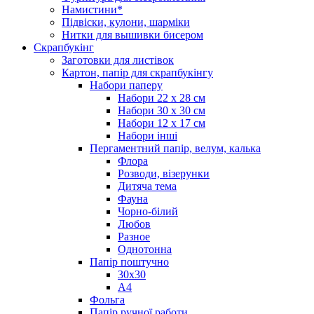
Намистини*
Підвіски, кулони, шарміки
Нитки для вышивки бисером
Скрапбукінг
Заготовки для листівок
Картон, папір для скрапбукінгу
Набори паперу
Набори 22 х 28 см
Набори 30 х 30 см
Набори 12 х 17 см
Набори інші
Пергаментний папір, велум, калька
Флора
Розводи, візерунки
Дитяча тема
Фауна
Чорно-білий
Любов
Разное
Однотонна
Папір поштучно
30х30
А4
Фольга
Папір ручної работи