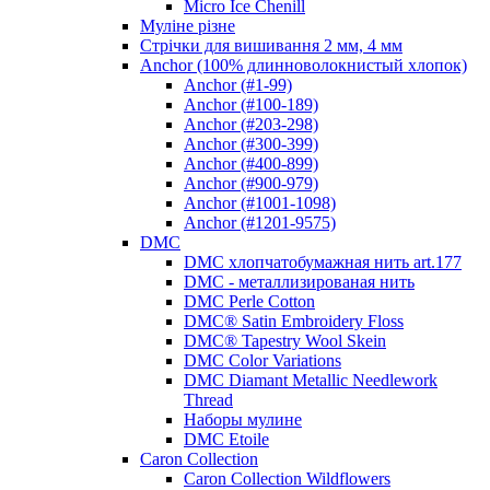
Micro Ice Chenill
Муліне різне
Стрічки для вишивання 2 мм, 4 мм
Anchor (100% длинноволокнистый хлопок)
Anchor (#1-99)
Anchor (#100-189)
Anchor (#203-298)
Anchor (#300-399)
Anchor (#400-899)
Anchor (#900-979)
Anchor (#1001-1098)
Anchor (#1201-9575)
DMC
DMC хлопчатобумажная нить art.177
DMC - металлизированая нить
DMC Perle Cotton
DMC® Satin Embroidery Floss
DMC® Tapestry Wool Skein
DMC Color Variations
DMC Diamant Metallic Needlework
Thread
Наборы мулине
DMC Etoile
Caron Collection
Caron Collection Wildflowers