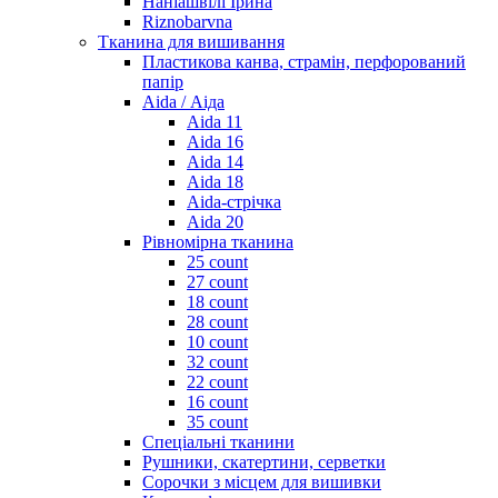
Наніашвілі Ірина
Riznobarvna
Тканина для вишивання
Пластикова канва, страмін, перфорований
папір
Aida / Аіда
Aida 11
Aida 16
Aida 14
Aida 18
Aida-стрічка
Aida 20
Рівномірна тканина
25 count
27 count
18 count
28 count
10 count
32 count
22 count
16 count
35 count
Спеціальні тканини
Рушники, скатертини, серветки
Сорочки з місцем для вишивки