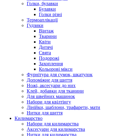
Голки, булавки
Булавки
Голки різні
Термоаплікації
Гудзики
Вінтаж
Тварини
Квіти
Дитячі
Свята
Подорожі
Захоплення
Кольорові мікси
Фурнітура для сумок, шкатулок
Допоміжне для шиття
Ножі, аксесуари до них
Клей, добавки для тканини
Для швейних машинок
Набори для квілтінгу
Лінійки, шаблони, трафарети, мати
Нитки для шиття
Килимарство
Набори для килимарства
Аксесуари для килимарства
Нитки для килимарства