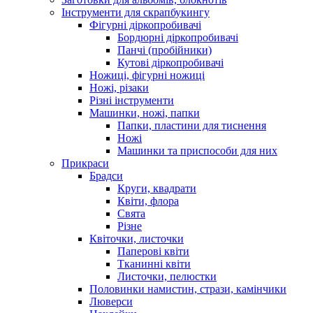
Інструменти для скрапбукингу
Фігурні діркопробивачі
Бордюрні діркопробивачі
Панчі (пробійники)
Кутові діркопробивачі
Ножиці, фігурні ножиці
Ножі, різаки
Різні інструменти
Машинки, ножі, папки
Папки, пластини для тиснення
Ножі
Машинки та приспособи для них
Прикраси
Брадси
Круги, квадрати
Квіти, флора
Свята
Різне
Квіточки, листочки
Паперові квіти
Тканинні квіти
Листочки, пелюстки
Половинки намистин, стрази, камінчики
Люверси