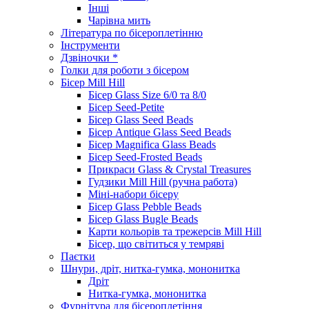
Інші
Чарівна мить
Література по бісероплетінню
Інструменти
Дзвіночки *
Голки для роботи з бісером
Бісер Mill Hill
Бісер Glass Size 6/0 та 8/0
Бісер Seed-Petite
Бісер Glass Seed Beads
Бісер Antique Glass Seed Beads
Бісер Magnifica Glass Beads
Бісер Seed-Frosted Beads
Прикраси Glass & Crystal Treasures
Гудзики Mill Hill (ручна работа)
Міні-набори бісеру
Бісер Glass Pebble Beads
Бісер Glass Bugle Beads
Карти кольорів та трежерсів Mill Hill
Бісер, що світиться у темряві
Паєтки
Шнури, дріт, нитка-гумка, мононитка
Дріт
Нитка-гумка, мононитка
Фурнітура для бісероплетіння