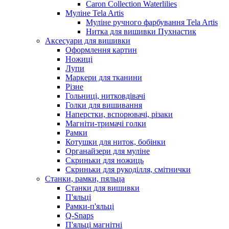
Caron Collection Waterlilies
Муліне Tela Artis
Муліне ручного фарбування Tela Artis
Нитка для вишивки Пухнастик
Аксесуари для вишивки
Оформлення картин
Ножиці
Лупи
Маркери для тканини
Різне
Гольниці, нитковдівачі
Голки для вишивання
Наперстки, вспорювачі, різаки
Магніти-тримачі голки
Рамки
Котушки для ниток, бобінки
Органайзери для муліне
Скриньки для ножиць
Скриньки для рукоділля, смітнички
Станки, рамки, пяльца
Станки для вишивки
П'яльці
Рамки-п'яльці
Q-Snaps
П'яльці магнітні