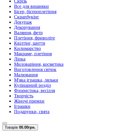
Скрізь
Все для вишивки
Бісер, бісероплетіння
Скрапбукінг
Декупаж
Декорування
Валяння, фетр
Плетіння, фриволіте
Квілтінг, шиття
Килимарство
Макраме, плетіння
Ліпка
Миловаріння, косметика
Виготовлення свічок
Малювання
М'яка іграшка, ляльки
Кулінарний розділ
Флористика, весілля
Творчість
Жіночі примхи
Іграшки
Подарунки, свята
Товарів
0
0.00грн.