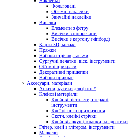
Наклейки
Фольговані
Об'ємні наклейки
Звичайні наклейки
Висічки
Елементи з фетру
Висічки з пінорезини
Висічки з картону (чіпборд)
Карти 3D, колажі
Пряжки
Набори стрічок, тасьми
Сургучні печатки, віск, інструменти
Об'ємні прикраси
Декоративні прищепки
Набори прикрас
Аксесуари, матеріали
Анкери, кутики для фото *
Клейові матеріали
Клейові пістолети, стержні,
інструменти
Клеї різного призначення
Скотч, клейкі стрічки
Клейові аркуші, крапки, квадратики
Глітер, клей з глітером, інструменти
Маркери