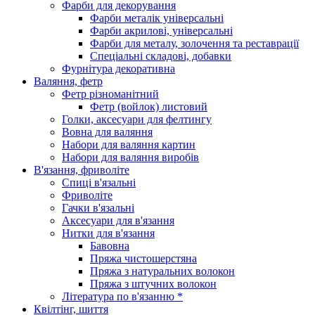
Фарби для декорування
Фарби металік універсальні
Фарби акрилові, універсальні
Фарби для металу, золочення та реставрації
Спеціальні складові, добавки
Фурнітура декоративна
Валяння, фетр
Фетр різноманітний
Фетр (войлок) листовий
Голки, аксесуари для фелтингу
Вовна для валяння
Набори для валяння картин
Набори для валяння виробів
В'язання, фриволіте
Спиці в'язальні
Фриволіте
Гачки в'язальні
Аксесуари для в'язання
Нитки для в'язання
Бавовна
Пряжа чистошерстяна
Пряжа з натуральних волокон
Пряжа з штучних волокон
Література по в'язанню *
Квілтінг, шиття