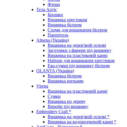
Флора
Тела Артіс
Брошки
Вишивка хрестиком
Вишивка бісером
Схеми для вишивання бісером
Папертоль
Alisena (Україна)
Вишивка на дерев'яній основі
Заготовки з фанери під вишивку
Вишивка на пластиковій канві
Набори для вишивання хрестиком
Еко-сумки під вишивку бісером
OLANTA (Україна)
Вишивка бісером
Вишивка нитками
Virena
Вишивка на пластиковій канві
Сумки
Вишивка по дереву
Вироби під вишивку
Embroidery Craft *
Вишивка на дерев'яній основі *
Вишивка на водорозчинній канві *
АртСоло - Натхнення *