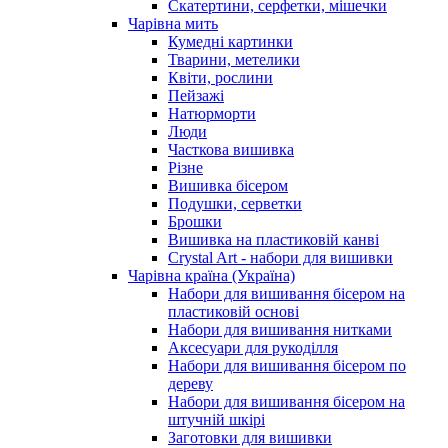
Скатертини, серфетки, мішечки
Чарiвна мить
Кумедні картинки
Тварини, метелики
Квіти, рослини
Пейзажі
Натюрморти
Люди
Часткова вишивка
Різне
Вишивка бісером
Подушки, серветки
Брошки
Вишивка на пластиковій канві
Crystal Art - набори для вишивки
Чарівна країна (Україна)
Набори для вишивання бісером на
пластиковій основі
Набори для вишивання нитками
Аксесуари для рукоділля
Набори для вишивання бісером по
дереву
Набори для вишивання бісером на
штучній шкірі
Заготовки для вишивки