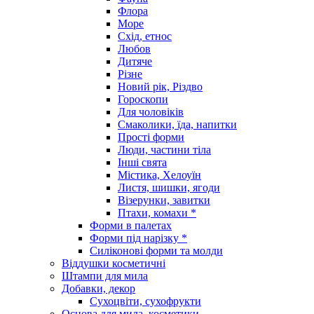
Флора
Море
Схід, етнос
Любов
Дитяче
Різне
Новий рік, Різдво
Гороскопи
Для чоловіків
Смаколики, їда, напитки
Прості форми
Люди, частини тіла
Інші свята
Містика, Хелоуїн
Листя, шишки, ягоди
Візерунки, завитки
Птахи, комахи *
Форми в палетах
Форми під нарізку *
Силіконові форми та молди
Віддушки косметичні
Штампи для мила
Добавки, декор
Сухоцвіти, сухофрукти
Основа для мила, косметики