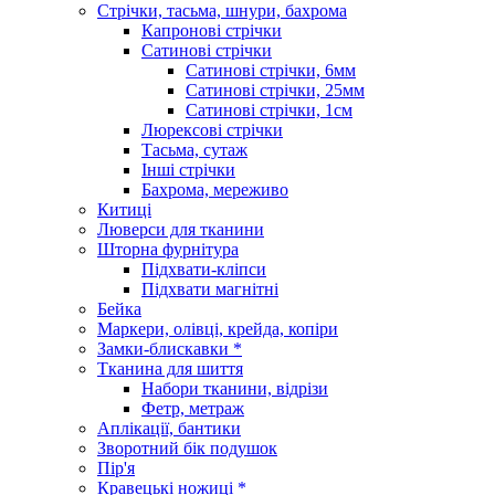
Стрічки, тасьма, шнури, бахрома
Капронові стрічки
Сатинові стрічки
Сатинові стрічки, 6мм
Сатинові стрічки, 25мм
Сатинові стрічки, 1см
Люрексові стрічки
Тасьма, сутаж
Інші стрічки
Бахрома, мереживо
Китиці
Люверси для тканини
Шторна фурнітура
Підхвати-кліпси
Підхвати магнітні
Бейка
Маркери, олівці, крейда, копіри
Замки-блискавки *
Тканина для шиття
Набори тканини, відрізи
Фетр, метраж
Аплікації, бантики
Зворотний бік подушок
Пір'я
Кравецькі ножиці *