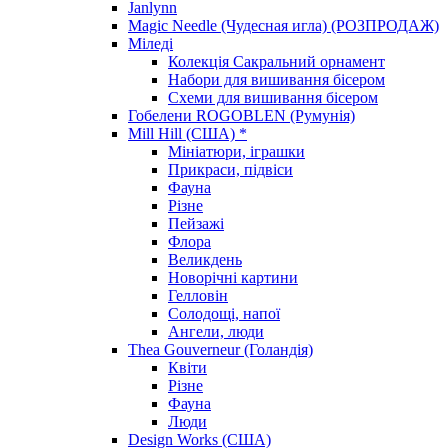
Janlynn
Magic Needle (Чудесная игла) (РОЗПРОДАЖ)
Міледі
Колекція Сакральний орнамент
Набори для вишивання бісером
Схеми для вишивання бісером
Гобелени ROGOBLEN (Румунія)
Mill Hill (США) *
Мініатюри, іграшки
Прикраси, підвіси
Фауна
Різне
Пейзажі
Флора
Великдень
Новорічні картини
Гелловін
Солодощі, напої
Ангели, люди
Thea Gouverneur (Голандія)
Квіти
Різне
Фауна
Люди
Design Works (США)