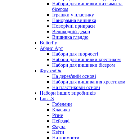
Набори для вишивки нитками та
бісером
Іграшки у пластику
Панорамна вишивка
Новорічні прикраси
Великодній декор
Вишивка гладдю
Butterfly
Абрис-Арт
Набори для творчості
Набори для вишивки хрестиком
Набори для вишивки бісером
ФрузелОк
На дерев'яній основі
Набори для вишивання хрестиком
На пластиковій основі
Набори інших виробників
Luca-S
Гобелени
Класика
Різне
Пейзажі
Фауна
Квіти
Натюрморти