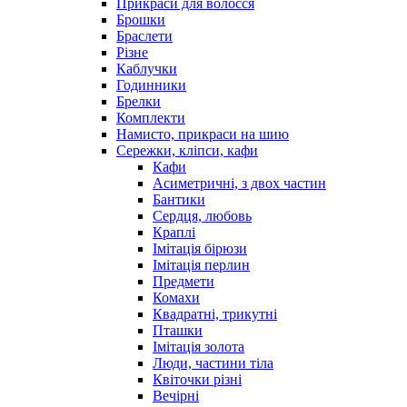
Прикраси для волосся
Брошки
Браслети
Різне
Каблучки
Годинники
Брелки
Комплекти
Намисто, прикраси на шию
Сережки, кліпси, кафи
Кафи
Асиметричні, з двох частин
Бантики
Сердця, любовь
Краплі
Імітація бірюзи
Імітація перлин
Предмети
Комахи
Квадратні, трикутні
Пташки
Імітація золота
Люди, частини тіла
Квіточки різні
Вечірні