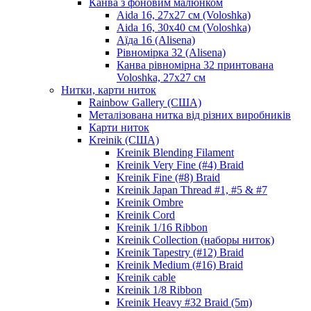
Канва з фоновим малюнком
Aida 16, 27х27 см (Voloshka)
Aida 16, 30х40 см (Voloshka)
Аїда 16 (Alisena)
Рівномірка 32 (Alisena)
Канва рівномірна 32 принтована
Voloshka, 27х27 см
Нитки, карти ниток
Rainbow Gallery (США)
Металізована нитка від різних виробників
Карти ниток
Kreinik (США)
Kreinik Blending Filament
Kreinik Very Fine (#4) Braid
Kreinik Fine (#8) Braid
Kreinik Japan Thread #1, #5 & #7
Kreinik Ombre
Kreinik Cord
Kreinik 1/16 Ribbon
Kreinik Collection (наборы ниток)
Kreinik Tapestry (#12) Braid
Kreinik Medium (#16) Braid
Kreinik cable
Kreinik 1/8 Ribbon
Kreinik Heavy #32 Braid (5m)