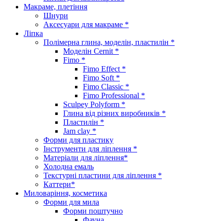
Макраме, плетіння
Шнури
Аксесуари для макраме *
Ліпка
Полімерна глина, моделін, пластилін *
Моделін Cernit *
Fimo *
Fimo Effect *
Fimo Soft *
Fimo Classic *
Fimo Professional *
Sculpey Polyform *
Глина від різних виробників *
Пластилін *
Jam clay *
Форми для пластику
Інструменти для ліплення *
Матеріали для ліплення*
Холодна емаль
Текстурні пластини для ліплення *
Каттери*
Миловаріння, косметика
Форми для мила
Форми поштучно
Фауна