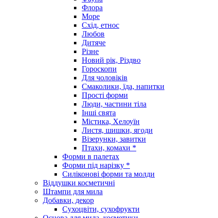
Флора
Море
Схід, етнос
Любов
Дитяче
Різне
Новий рік, Різдво
Гороскопи
Для чоловіків
Смаколики, їда, напитки
Прості форми
Люди, частини тіла
Інші свята
Містика, Хелоуїн
Листя, шишки, ягоди
Візерунки, завитки
Птахи, комахи *
Форми в палетах
Форми під нарізку *
Силіконові форми та молди
Віддушки косметичні
Штампи для мила
Добавки, декор
Сухоцвіти, сухофрукти
Основа для мила, косметики