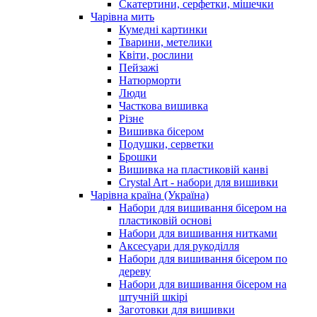
Скатертини, серфетки, мішечки
Чарiвна мить
Кумедні картинки
Тварини, метелики
Квіти, рослини
Пейзажі
Натюрморти
Люди
Часткова вишивка
Різне
Вишивка бісером
Подушки, серветки
Брошки
Вишивка на пластиковій канві
Crystal Art - набори для вишивки
Чарівна країна (Україна)
Набори для вишивання бісером на
пластиковій основі
Набори для вишивання нитками
Аксесуари для рукоділля
Набори для вишивання бісером по
дереву
Набори для вишивання бісером на
штучній шкірі
Заготовки для вишивки