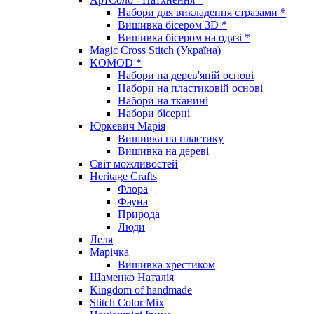
Набори для викладення стразами *
Вишивка бісером 3D *
Вишивка бісером на одязі *
Magic Cross Stitch (Україна)
KOMOD *
Набори на дерев'яній основі
Набори на пластиковій основі
Набори на тканині
Набори бісерні
Юркевич Марія
Вишивка на пластику
Вишивка на дереві
Світ можливостей
Heritage Crafts
Флора
Фауна
Природа
Люди
Леля
Марічка
Вишивка хрестиком
Шаменко Наталія
Kingdom of handmade
Stitch Color Mix