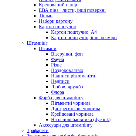
Крепований папір
ЕВА піна - листи, інші поверхні
Тішью
Набори картону
Картон поштучно
Картон поштучно, А4
Картон поштучно, інші розміри
Штампінг
Штампи
Візерунки, фон
Фауна
Різне
Поздоровляємо
Надписи різноманітні
Надписи
Любов, дружба
Флора
Фарба для штампінгу
Пігментні чорнила
Дистресингові чорнила
Крейдовані чорнила
На основі барвника (dye ink)
Аксесуари для штампінгу
Трафарети
Заготовки для альбомів, блокнотів