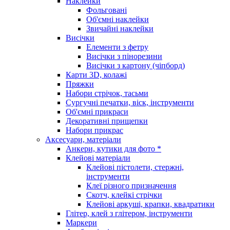
Наклейки
Фольговані
Об'ємні наклейки
Звичайні наклейки
Висічки
Елементи з фетру
Висічки з пінорезини
Висічки з картону (чіпборд)
Карти 3D, колажі
Пряжки
Набори стрічок, тасьми
Сургучні печатки, віск, інструменти
Об'ємні прикраси
Декоративні прищепки
Набори прикрас
Аксесуари, матеріали
Анкери, кутики для фото *
Клейові матеріали
Клейові пістолети, стержні,
інструменти
Клеї різного призначення
Скотч, клейкі стрічки
Клейові аркуші, крапки, квадратики
Глітер, клей з глітером, інструменти
Маркери