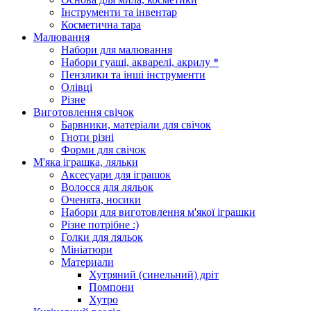
Інструменти та інвентар
Косметична тара
Малювання
Набори для малювання
Набори гуаші, акварелі, акрилу *
Пензлики та інші інструменти
Олівці
Різне
Виготовлення свічок
Барвники, матеріали для свічок
Гноти різні
Форми для свічок
М'яка іграшка, ляльки
Аксесуари для іграшок
Волосся для ляльок
Оченята, носики
Набори для виготовлення м'якої іграшки
Різне потрібне :)
Голки для ляльок
Мініатюри
Материали
Хутряний (синельний) дріт
Помпони
Хутро