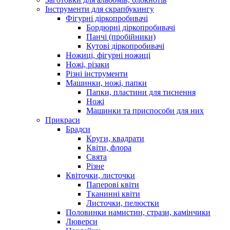
Інструменти для скрапбукингу
Фігурні діркопробивачі
Бордюрні діркопробивачі
Панчі (пробійники)
Кутові діркопробивачі
Ножиці, фігурні ножиці
Ножі, різаки
Різні інструменти
Машинки, ножі, папки
Папки, пластини для тиснення
Ножі
Машинки та приспособи для них
Прикраси
Брадси
Круги, квадрати
Квіти, флора
Свята
Різне
Квіточки, листочки
Паперові квіти
Тканинні квіти
Листочки, пелюстки
Половинки намистин, стрази, камінчики
Люверси