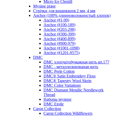
Micro Ice Chenill
Муліне різне
Стрічки для вишивання 2 мм, 4 мм
Anchor (100% длинноволокнистый хлопок)
Anchor (#1-99)
Anchor (#100-189)
Anchor (#203-298)
Anchor (#300-399)
Anchor (#400-899)
Anchor (#900-979)
Anchor (#1001-1098)
Anchor (#1201-9575)
DMC
DMC хлопчатобумажная нить art.177
DMC - металлизированая нить
DMC Perle Cotton
DMC® Satin Embroidery Floss
DMC® Tapestry Wool Skein
DMC Color Variations
DMC Diamant Metallic Needlework
Thread
Наборы мулине
DMC Etoile
Caron Collection
Caron Collection Wildflowers