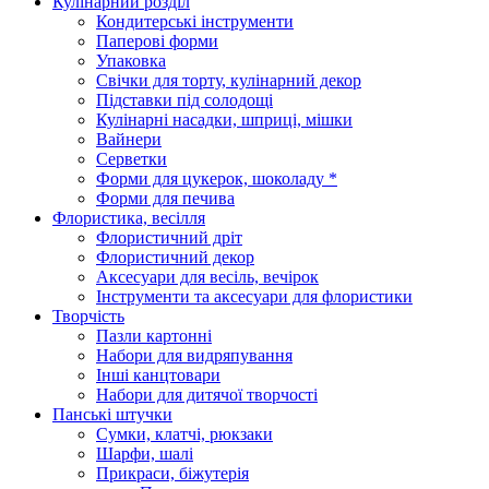
Кулінарний розділ
Кондитерські інструменти
Паперові форми
Упаковка
Свічки для торту, кулінарний декор
Підставки під солодощі
Кулінарні насадки, шприці, мішки
Вайнери
Серветки
Форми для цукерок, шоколаду *
Форми для печива
Флористика, весілля
Флористичний дріт
Флористичний декор
Аксесуари для весіль, вечірок
Інструменти та аксесуари для флористики
Творчість
Пазли картонні
Набори для видряпування
Інші канцтовари
Набори для дитячої творчості
Панські штучки
Сумки, клатчі, рюкзаки
Шарфи, шалі
Прикраси, біжутерія