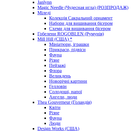
Janlynn
Magic Needle (Чудесная игла) (РОЗПРОДАЖ)
Міледі
Колекція Сакральний орнамент
Набори для вишивання бісером
Схеми для вишивання бісером
Гобелени ROGOBLEN (Румунія)
Mill Hill (США) *
Мініатюри, іграшки
Прикраси, підвіси
Фауна
Різне
Пейзажі
Флора
Великдень
Новорічні картини
Гелловін
Солодощі, напої
Ангели, люди
Thea Gouverneur (Голандія)
Квіти
Різне
Фауна
Люди
Design Works (США)