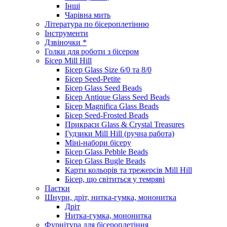
Інші
Чарівна мить
Література по бісероплетінню
Інструменти
Дзвіночки *
Голки для роботи з бісером
Бісер Mill Hill
Бісер Glass Size 6/0 та 8/0
Бісер Seed-Petite
Бісер Glass Seed Beads
Бісер Antique Glass Seed Beads
Бісер Magnifica Glass Beads
Бісер Seed-Frosted Beads
Прикраси Glass & Crystal Treasures
Гудзики Mill Hill (ручна работа)
Міні-набори бісеру
Бісер Glass Pebble Beads
Бісер Glass Bugle Beads
Карти кольорів та трежерсів Mill Hill
Бісер, що світиться у темряві
Паєтки
Шнури, дріт, нитка-гумка, мононитка
Дріт
Нитка-гумка, мононитка
Фурнітура для бісероплетіння