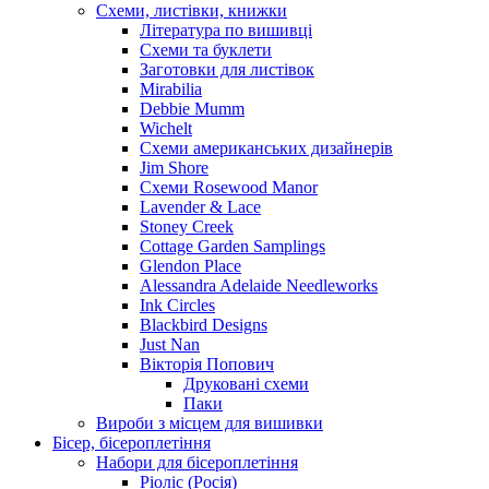
Схеми, листівки, книжки
Література по вишивці
Схеми та буклети
Заготовки для листівок
Mirabilia
Debbie Mumm
Wichelt
Схеми американських дизайнерів
Jim Shore
Cхеми Rosewood Manor
Lavender & Lace
Stoney Creek
Cottage Garden Samplings
Glendon Place
Alessandra Adelaide Needleworks
Ink Circles
Blackbird Designs
Just Nan
Вікторія Попович
Друковані схеми
Паки
Вироби з місцем для вишивки
Бісер, бісероплетіння
Набори для бісероплетіння
Ріоліс (Росія)