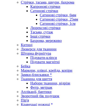
Стрічки, тасьма, шнури, бахрома
Капронові стрічки
Сатинові стрічки
Сатинові стрічки, 6мм
Сатинові стрічки, 25мм
Сатинові стрічки, 1см
Люрексові стрічки
Тасьма, сутаж
Інші стрічки
Бахрома, мереживо
Китиці
Люверси для тканини
Шторна фурнітура
Підхвати-кліпси
Підхвати магнітні
Бейка
Маркери, олівці, крейда, копіри
Замки-блискавки *
Тканина для шиття
Набори тканини, відрізи
Фетр, метраж
Аплікації, бантики
Зворотний бік подушок
Пір'я
Кравецькі ножиці *