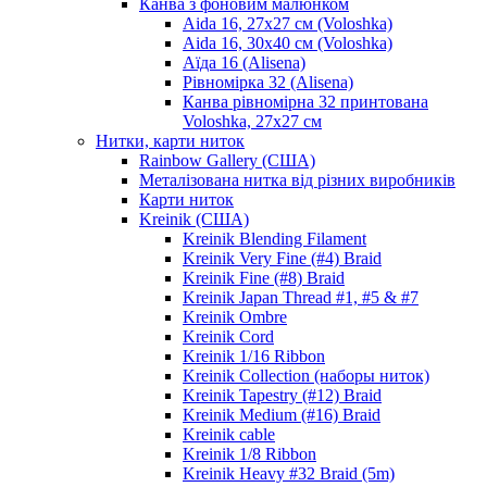
Канва з фоновим малюнком
Aida 16, 27х27 см (Voloshka)
Aida 16, 30х40 см (Voloshka)
Аїда 16 (Alisena)
Рівномірка 32 (Alisena)
Канва рівномірна 32 принтована
Voloshka, 27х27 см
Нитки, карти ниток
Rainbow Gallery (США)
Металізована нитка від різних виробників
Карти ниток
Kreinik (США)
Kreinik Blending Filament
Kreinik Very Fine (#4) Braid
Kreinik Fine (#8) Braid
Kreinik Japan Thread #1, #5 & #7
Kreinik Ombre
Kreinik Cord
Kreinik 1/16 Ribbon
Kreinik Collection (наборы ниток)
Kreinik Tapestry (#12) Braid
Kreinik Medium (#16) Braid
Kreinik cable
Kreinik 1/8 Ribbon
Kreinik Heavy #32 Braid (5m)