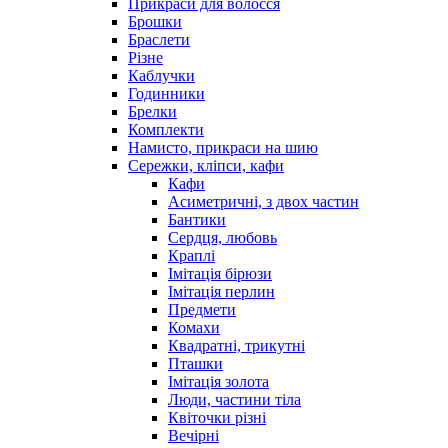
Прикраси для волосся
Брошки
Браслети
Різне
Каблучки
Годинники
Брелки
Комплекти
Намисто, прикраси на шию
Сережки, кліпси, кафи
Кафи
Асиметричні, з двох частин
Бантики
Сердця, любовь
Краплі
Імітація бірюзи
Імітація перлин
Предмети
Комахи
Квадратні, трикутні
Пташки
Імітація золота
Люди, частини тіла
Квіточки різні
Вечірні