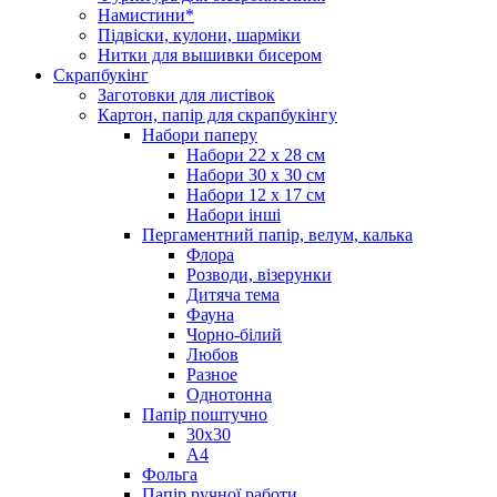
Намистини*
Підвіски, кулони, шарміки
Нитки для вышивки бисером
Скрапбукінг
Заготовки для листівок
Картон, папір для скрапбукінгу
Набори паперу
Набори 22 х 28 см
Набори 30 х 30 см
Набори 12 х 17 см
Набори інші
Пергаментний папір, велум, калька
Флора
Розводи, візерунки
Дитяча тема
Фауна
Чорно-білий
Любов
Разное
Однотонна
Папір поштучно
30х30
А4
Фольга
Папір ручної работи