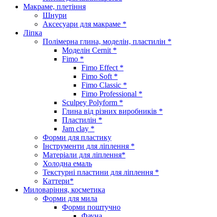
Макраме, плетіння
Шнури
Аксесуари для макраме *
Ліпка
Полімерна глина, моделін, пластилін *
Моделін Cernit *
Fimo *
Fimo Effect *
Fimo Soft *
Fimo Classic *
Fimo Professional *
Sculpey Polyform *
Глина від різних виробників *
Пластилін *
Jam clay *
Форми для пластику
Інструменти для ліплення *
Матеріали для ліплення*
Холодна емаль
Текстурні пластини для ліплення *
Каттери*
Миловаріння, косметика
Форми для мила
Форми поштучно
Фауна