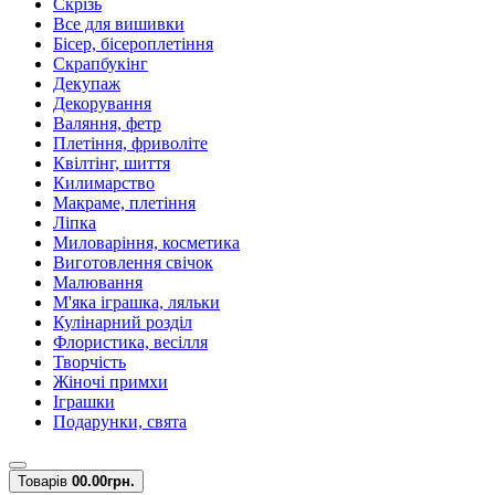
Скрізь
Все для вишивки
Бісер, бісероплетіння
Скрапбукінг
Декупаж
Декорування
Валяння, фетр
Плетіння, фриволіте
Квілтінг, шиття
Килимарство
Макраме, плетіння
Ліпка
Миловаріння, косметика
Виготовлення свічок
Малювання
М'яка іграшка, ляльки
Кулінарний розділ
Флористика, весілля
Творчість
Жіночі примхи
Іграшки
Подарунки, свята
Товарів
0
0.00грн.