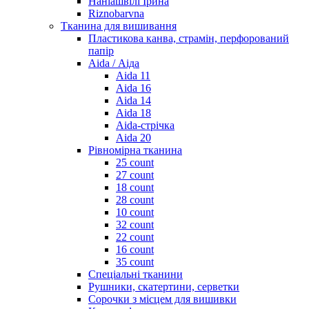
Наніашвілі Ірина
Riznobarvna
Тканина для вишивання
Пластикова канва, страмін, перфорований
папір
Aida / Аіда
Aida 11
Aida 16
Aida 14
Aida 18
Aida-стрічка
Aida 20
Рівномірна тканина
25 count
27 count
18 count
28 count
10 count
32 count
22 count
16 count
35 count
Спеціальні тканини
Рушники, скатертини, серветки
Сорочки з місцем для вишивки