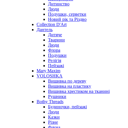
Дитинство
Люди
Подушки, серветки
Новий рік та Різдво
Collection D'Art
Дантель
Дитяче
Тварини
Люди
Флора
Подушки
Релігія
Пейзажі
Mary Maxim
VOLOSHKA
Вишивка по дереву
Вишивка на пластику
Вишивка хрестиком на тканині
Рушники
Bothy Threads
Будиночки, пейзажі
Люди
Казки
Різне
Фауна