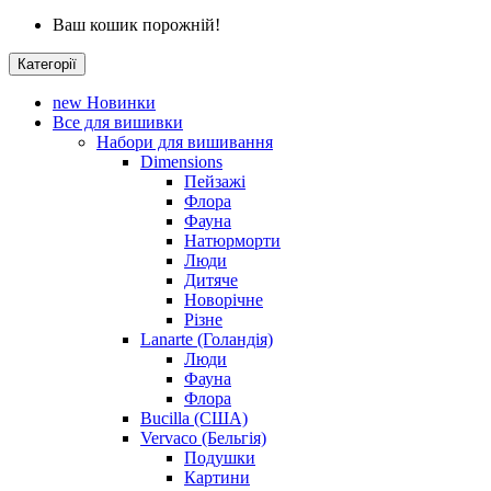
Ваш кошик порожній!
Категорії
new
Новинки
Все для вишивки
Набори для вишивання
Dimensions
Пейзажі
Флора
Фауна
Натюрморти
Люди
Дитяче
Новорічне
Різне
Lanarte (Голандія)
Люди
Фауна
Флора
Bucilla (США)
Vervaco (Бельгія)
Подушки
Картини