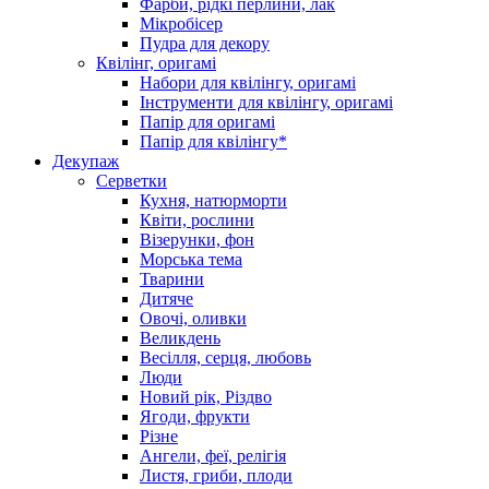
Фарби, рідкі перлини, лак
Мікробісер
Пудра для декору
Квілінг, оригамі
Набори для квілінгу, оригамі
Інструменти для квілінгу, оригамі
Папір для оригамі
Папір для квілінгу*
Декупаж
Серветки
Кухня, натюрморти
Квіти, рослини
Візерунки, фон
Морська тема
Тварини
Дитяче
Овочі, оливки
Великдень
Весілля, серця, любовь
Люди
Новий рік, Різдво
Ягоди, фрукти
Різне
Ангели, феї, релігія
Листя, гриби, плоди