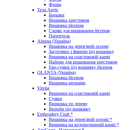
Флора
Тела Артіс
Брошки
Вишивка хрестиком
Вишивка бісером
Схеми для вишивання бісером
Папертоль
Alisena (Україна)
Вишивка на дерев'яній основі
Заготовки з фанери під вишивку
Вишивка на пластиковій канві
Набори для вишивання хрестиком
Еко-сумки під вишивку бісером
OLANTA (Україна)
Вишивка бісером
Вишивка нитками
Virena
Вишивка на пластиковій канві
Сумки
Вишивка по дереву
Вироби під вишивку
Embroidery Craft *
Вишивка на дерев'яній основі *
Вишивка на водорозчинній канві *
АртСоло - Натхнення *