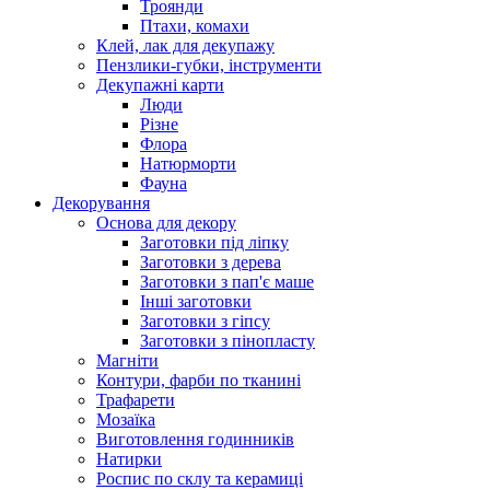
Троянди
Птахи, комахи
Клей, лак для декупажу
Пензлики-губки, інструменти
Декупажні карти
Люди
Різне
Флора
Натюрморти
Фауна
Декорування
Основа для декору
Заготовки під ліпку
Заготовки з дерева
Заготовки з пап'є маше
Інші заготовки
Заготовки з гіпсу
Заготовки з пінопласту
Магніти
Контури, фарби по тканині
Трафарети
Мозаїка
Виготовлення годинників
Натирки
Роспис по склу та керамиці