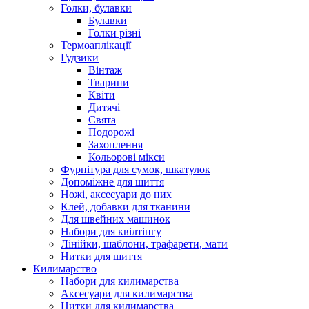
Голки, булавки
Булавки
Голки різні
Термоаплікації
Гудзики
Вінтаж
Тварини
Квіти
Дитячі
Свята
Подорожі
Захоплення
Кольорові мікси
Фурнітура для сумок, шкатулок
Допоміжне для шиття
Ножі, аксесуари до них
Клей, добавки для тканини
Для швейних машинок
Набори для квілтінгу
Лінійки, шаблони, трафарети, мати
Нитки для шиття
Килимарство
Набори для килимарства
Аксесуари для килимарства
Нитки для килимарства