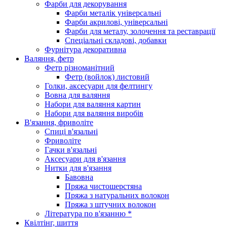
Фарби для декорування
Фарби металік універсальні
Фарби акрилові, універсальні
Фарби для металу, золочення та реставрації
Спеціальні складові, добавки
Фурнітура декоративна
Валяння, фетр
Фетр різноманітний
Фетр (войлок) листовий
Голки, аксесуари для фелтингу
Вовна для валяння
Набори для валяння картин
Набори для валяння виробів
В'язання, фриволіте
Спиці в'язальні
Фриволіте
Гачки в'язальні
Аксесуари для в'язання
Нитки для в'язання
Бавовна
Пряжа чистошерстяна
Пряжа з натуральних волокон
Пряжа з штучних волокон
Література по в'язанню *
Квілтінг, шиття