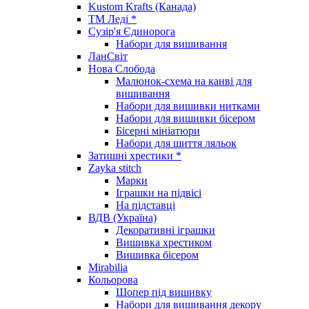
Kustom Krafts (Канада)
ТМ Леді *
Сузір'я Єдинорога
Набори для вишивання
ЛанСвіт
Нова Слобода
Малюнок-схема на канві для
вишивання
Набори для вишивки нитками
Набори для вишивки бісером
Бісерні мініатюри
Набори для шиття ляльок
Затишні хрестики *
Zayka stitch
Марки
Іграшки на підвісі
На підставці
ВДВ (Україна)
Декоративні іграшки
Вишивка хрестиком
Вишивка бісером
Mirabilia
Кольорова
Шопер під вишивку
Набори для вишивання декору