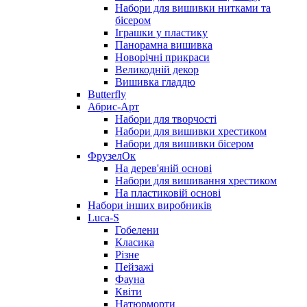
Набори для вишивки нитками та
бісером
Іграшки у пластику
Панорамна вишивка
Новорічні прикраси
Великодній декор
Вишивка гладдю
Butterfly
Абрис-Арт
Набори для творчості
Набори для вишивки хрестиком
Набори для вишивки бісером
ФрузелОк
На дерев'яній основі
Набори для вишивання хрестиком
На пластиковій основі
Набори інших виробників
Luca-S
Гобелени
Класика
Різне
Пейзажі
Фауна
Квіти
Натюрморти