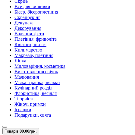
Скрізь
Все для вишивки
Бісер, бісероплетіння
Скрапбукінг
Декупаж
Декорування
Валяння, фетр
Плетіння, фриволіте
Квілтінг, шиття
Килимарство
Макраме, плетіння
Ліпка
Миловаріння, косметика
Виготовлення свічок
Малювання
М'яка іграшка, ляльки
Кулінарний розділ
Флористика, весілля
Творчість
Жіночі примхи
Іграшки
Подарунки, свята
Товарів
0
0.00грн.