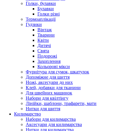
Голки, булавки
Булавки
Голки різні
Термоаплікації
Гудзики
Вінтаж
Тварини
Квіти
Дитячі
Свята
Подорожі
Захоплення
Кольорові мікси
Фурнітура для сумок, шкатулок
Допоміжне для шиття
Ножі, аксесуари до них
Клей, добавки для тканини
Для швейних машинок
Набори для квілтінгу
Лінійки, шаблони, трафарети, мати
Нитки для шиття
Килимарство
Набори для килимарства
Аксесуари для килимарства
Нитки для килимарства