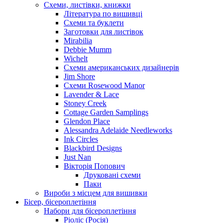
Схеми, листівки, книжки
Література по вишивці
Схеми та буклети
Заготовки для листівок
Mirabilia
Debbie Mumm
Wichelt
Схеми американських дизайнерів
Jim Shore
Cхеми Rosewood Manor
Lavender & Lace
Stoney Creek
Cottage Garden Samplings
Glendon Place
Alessandra Adelaide Needleworks
Ink Circles
Blackbird Designs
Just Nan
Вікторія Попович
Друковані схеми
Паки
Вироби з місцем для вишивки
Бісер, бісероплетіння
Набори для бісероплетіння
Ріоліс (Росія)