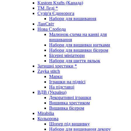
Kustom Krafts (Канада)
ТМ Леді *
Сузір'я Єдинорога
Набори для вишивання
ЛанСвіт
Нова Слобода
Малюнок-схема на канві для
вишивання
Набори для вишивки нитками
Набори для вишивки бісером
Бісерні мініатюри
Набори для шиття ляльок
Затишні хрестики *
Zayka stitch
Марки
Іграшки на підвісі
На підставці
ВДВ (Україна)
Декоративні іграшки
Вишивка хрестиком
Вишивка бісером
Mirabilia
Кольорова
Шопер під вишивку
Набори для вишивання декору