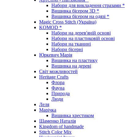
Набори для викладення стразами *
Вишивка бісером 3D *
Вишивка бісером на одязі *
Magic Cross Stitch (Україна)
KOMOD *
Набори на дерев'яній основі
Набори на пластиковій основі
Набори на тканині
Набори бісерні
Юркевич Марія
Вишивка на пластику
Вишивка на дереві
Світ можливостей
Heritage Crafts
Флора
Фауна
Природа
Люди
Леля
Марічка
Вишивка хрестиком
Шаменко Наталія
Kingdom of handmade
Stitch Color Mix