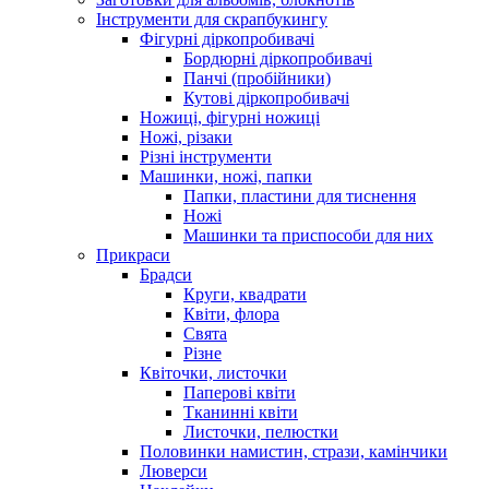
Інструменти для скрапбукингу
Фігурні діркопробивачі
Бордюрні діркопробивачі
Панчі (пробійники)
Кутові діркопробивачі
Ножиці, фігурні ножиці
Ножі, різаки
Різні інструменти
Машинки, ножі, папки
Папки, пластини для тиснення
Ножі
Машинки та приспособи для них
Прикраси
Брадси
Круги, квадрати
Квіти, флора
Свята
Різне
Квіточки, листочки
Паперові квіти
Тканинні квіти
Листочки, пелюстки
Половинки намистин, стрази, камінчики
Люверси