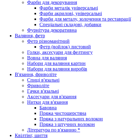
Фарби для декорування
Фарби металік універсальні
Фарби акрилові, універсальні
Фарби для металу, золочення та реставрації
Спеціальні складові, добавки
Фурнітура декоративна
Валяння, фетр
Фетр різноманітний
Фетр (войлок) листовий
Голки, аксесуари для фелтингу
Вовна для валяння
Набори для валяння картин
Набори для валяння виробів
В'язання, фриволіте
Спиці в'язальні
Фриволіте
Гачки в'язальні
Аксесуари для в'язання
Нитки для в'язання
Бавовна
Пряжа чистошерстяна
Пряжа з натуральних волокон
Пряжа з штучних волокон
Література по в'язанню *
Квілтінг, шиття