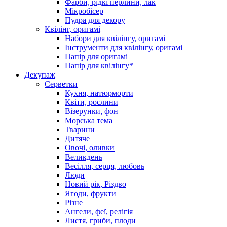
Фарби, рідкі перлини, лак
Мікробісер
Пудра для декору
Квілінг, оригамі
Набори для квілінгу, оригамі
Інструменти для квілінгу, оригамі
Папір для оригамі
Папір для квілінгу*
Декупаж
Серветки
Кухня, натюрморти
Квіти, рослини
Візерунки, фон
Морська тема
Тварини
Дитяче
Овочі, оливки
Великдень
Весілля, серця, любовь
Люди
Новий рік, Різдво
Ягоди, фрукти
Різне
Ангели, феї, релігія
Листя, гриби, плоди