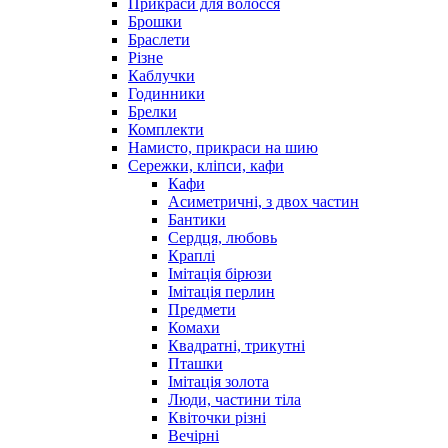
Прикраси для волосся
Брошки
Браслети
Різне
Каблучки
Годинники
Брелки
Комплекти
Намисто, прикраси на шию
Сережки, кліпси, кафи
Кафи
Асиметричні, з двох частин
Бантики
Сердця, любовь
Краплі
Імітація бірюзи
Імітація перлин
Предмети
Комахи
Квадратні, трикутні
Пташки
Імітація золота
Люди, частини тіла
Квіточки різні
Вечірні