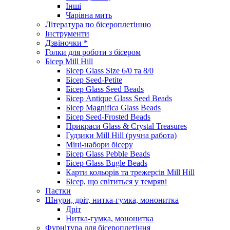
Інші
Чарівна мить
Література по бісероплетінню
Інструменти
Дзвіночки *
Голки для роботи з бісером
Бісер Mill Hill
Бісер Glass Size 6/0 та 8/0
Бісер Seed-Petite
Бісер Glass Seed Beads
Бісер Antique Glass Seed Beads
Бісер Magnifica Glass Beads
Бісер Seed-Frosted Beads
Прикраси Glass & Crystal Treasures
Гудзики Mill Hill (ручна работа)
Міні-набори бісеру
Бісер Glass Pebble Beads
Бісер Glass Bugle Beads
Карти кольорів та трежерсів Mill Hill
Бісер, що світиться у темряві
Паєтки
Шнури, дріт, нитка-гумка, мононитка
Дріт
Нитка-гумка, мононитка
Фурнітура для бісероплетіння