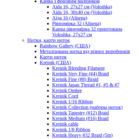
Канва з фоновим малюнком
Aida 16, 27х27 см (Voloshka)
Aida 16, 30х40 см (Voloshka)
Аїда 16 (Alisena)
Рівномірка 32 (Alisena)
Канва рівномірна 32 принтована
Voloshka, 27х27 см
Нитки, карти ниток
Rainbow Gallery (США)
Металізована нитка від різних виробників
Карти ниток
Kreinik (США)
Kreinik Blending Filament
Kreinik Very Fine (#4) Braid
Kreinik Fine (#8) Braid
Kreinik Japan Thread #1, #5 & #7
Kreinik Ombre
Kreinik Cord
Kreinik 1/16 Ribbon
Kreinik Collection (наборы ниток)
Kreinik Tapestry (#12) Braid
Kreinik Medium (#16) Braid
Kreinik cable
Kreinik 1/8 Ribbon
Kreinik Heavy #32 Braid (5m)