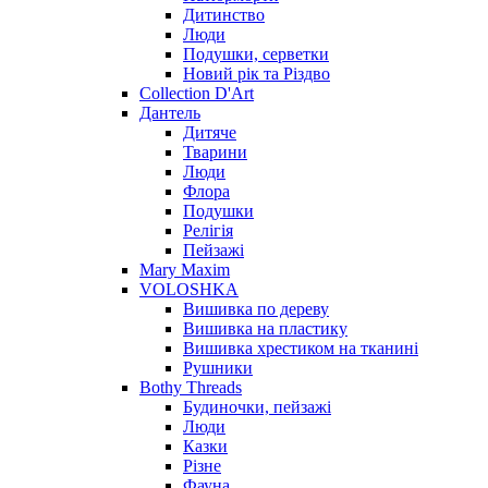
Дитинство
Люди
Подушки, серветки
Новий рік та Різдво
Collection D'Art
Дантель
Дитяче
Тварини
Люди
Флора
Подушки
Релігія
Пейзажі
Mary Maxim
VOLOSHKA
Вишивка по дереву
Вишивка на пластику
Вишивка хрестиком на тканині
Рушники
Bothy Threads
Будиночки, пейзажі
Люди
Казки
Різне
Фауна