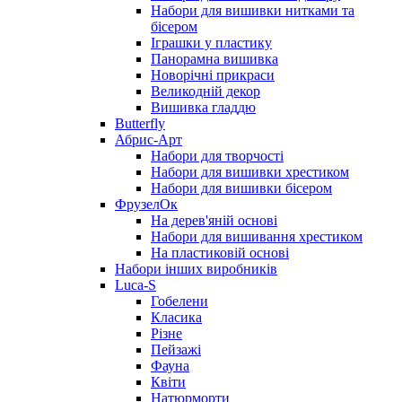
Набори для вишивки нитками та
бісером
Іграшки у пластику
Панорамна вишивка
Новорічні прикраси
Великодній декор
Вишивка гладдю
Butterfly
Абрис-Арт
Набори для творчості
Набори для вишивки хрестиком
Набори для вишивки бісером
ФрузелОк
На дерев'яній основі
Набори для вишивання хрестиком
На пластиковій основі
Набори інших виробників
Luca-S
Гобелени
Класика
Різне
Пейзажі
Фауна
Квіти
Натюрморти