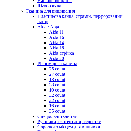
Наніашвілі Ірина
Riznobarvna
Тканина для вишивання
Пластикова канва, страмін, перфорований
папір
Aida / Аіда
Aida 11
Aida 16
Aida 14
Aida 18
Aida-стрічка
Aida 20
Рівномірна тканина
25 count
27 count
18 count
28 count
10 count
32 count
22 count
16 count
35 count
Спеціальні тканини
Рушники, скатертини, серветки
Сорочки з місцем для вишивки