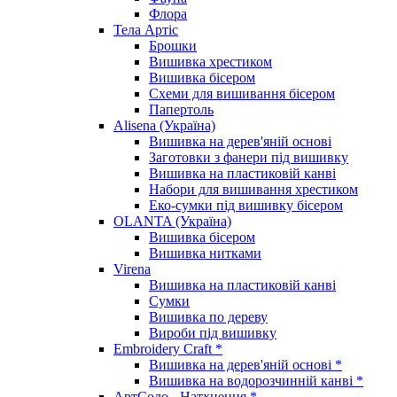
Флора
Тела Артіс
Брошки
Вишивка хрестиком
Вишивка бісером
Схеми для вишивання бісером
Папертоль
Alisena (Україна)
Вишивка на дерев'яній основі
Заготовки з фанери під вишивку
Вишивка на пластиковій канві
Набори для вишивання хрестиком
Еко-сумки під вишивку бісером
OLANTA (Україна)
Вишивка бісером
Вишивка нитками
Virena
Вишивка на пластиковій канві
Сумки
Вишивка по дереву
Вироби під вишивку
Embroidery Craft *
Вишивка на дерев'яній основі *
Вишивка на водорозчинній канві *
АртСоло - Натхнення *