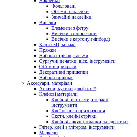
Наклейки
Фольговані
Об'ємні наклейки
Звичайні наклейки
Висічки
Елементи з фетру
Висічки з пінорезини
Висічки з картону (чіпборд)
Карти 3D, колажі
Пряжки
Набори стрічок, тасьми
Сургучні печатки, віск, інструменти
Об'ємні прикраси
Декоративні прищепки
Набори прикрас
Аксесуари, матеріали
Анкери, кутики для фото *
Клейові матеріали
Клейові пістолети, стержні,
інструменти
Клеї різного призначення
Скотч, клейкі стрічки
Клейові аркуші, крапки, квадратики
Глітер, клей з глітером, інструменти
Маркери