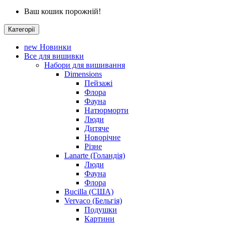
Ваш кошик порожній!
Категорії
new
Новинки
Все для вишивки
Набори для вишивання
Dimensions
Пейзажі
Флора
Фауна
Натюрморти
Люди
Дитяче
Новорічне
Різне
Lanarte (Голандія)
Люди
Фауна
Флора
Bucilla (США)
Vervaco (Бельгія)
Подушки
Картини