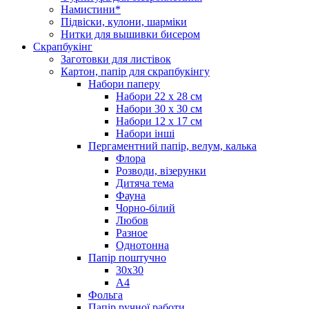
Намистини*
Підвіски, кулони, шарміки
Нитки для вышивки бисером
Скрапбукінг
Заготовки для листівок
Картон, папір для скрапбукінгу
Набори паперу
Набори 22 х 28 см
Набори 30 х 30 см
Набори 12 х 17 см
Набори інші
Пергаментний папір, велум, калька
Флора
Розводи, візерунки
Дитяча тема
Фауна
Чорно-білий
Любов
Разное
Однотонна
Папір поштучно
30х30
А4
Фольга
Папір ручної работи