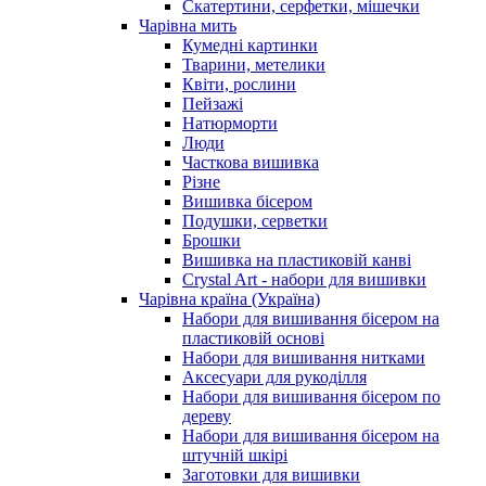
Скатертини, серфетки, мішечки
Чарiвна мить
Кумедні картинки
Тварини, метелики
Квіти, рослини
Пейзажі
Натюрморти
Люди
Часткова вишивка
Різне
Вишивка бісером
Подушки, серветки
Брошки
Вишивка на пластиковій канві
Crystal Art - набори для вишивки
Чарівна країна (Україна)
Набори для вишивання бісером на
пластиковій основі
Набори для вишивання нитками
Аксесуари для рукоділля
Набори для вишивання бісером по
дереву
Набори для вишивання бісером на
штучній шкірі
Заготовки для вишивки