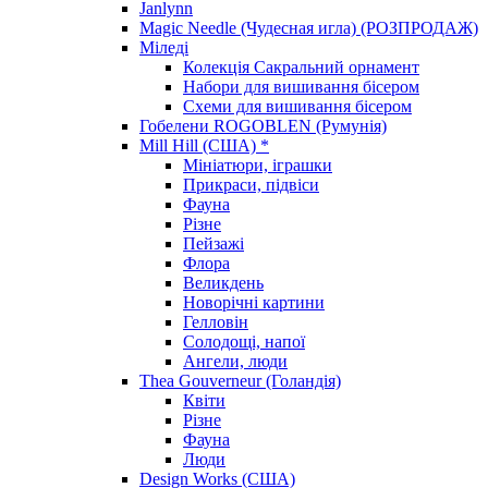
Janlynn
Magic Needle (Чудесная игла) (РОЗПРОДАЖ)
Міледі
Колекція Сакральний орнамент
Набори для вишивання бісером
Схеми для вишивання бісером
Гобелени ROGOBLEN (Румунія)
Mill Hill (США) *
Мініатюри, іграшки
Прикраси, підвіси
Фауна
Різне
Пейзажі
Флора
Великдень
Новорічні картини
Гелловін
Солодощі, напої
Ангели, люди
Thea Gouverneur (Голандія)
Квіти
Різне
Фауна
Люди
Design Works (США)