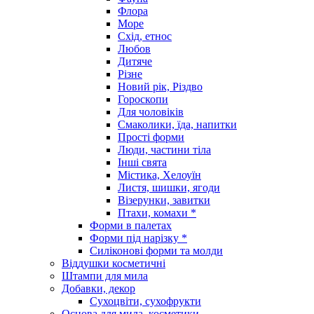
Флора
Море
Схід, етнос
Любов
Дитяче
Різне
Новий рік, Різдво
Гороскопи
Для чоловіків
Смаколики, їда, напитки
Прості форми
Люди, частини тіла
Інші свята
Містика, Хелоуїн
Листя, шишки, ягоди
Візерунки, завитки
Птахи, комахи *
Форми в палетах
Форми під нарізку *
Силіконові форми та молди
Віддушки косметичні
Штампи для мила
Добавки, декор
Сухоцвіти, сухофрукти
Основа для мила, косметики