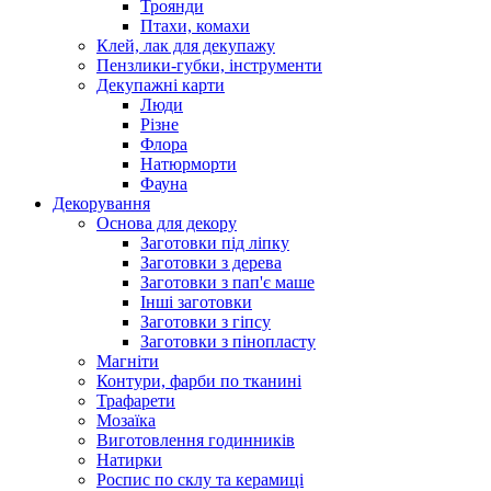
Троянди
Птахи, комахи
Клей, лак для декупажу
Пензлики-губки, інструменти
Декупажні карти
Люди
Різне
Флора
Натюрморти
Фауна
Декорування
Основа для декору
Заготовки під ліпку
Заготовки з дерева
Заготовки з пап'є маше
Інші заготовки
Заготовки з гіпсу
Заготовки з пінопласту
Магніти
Контури, фарби по тканині
Трафарети
Мозаїка
Виготовлення годинників
Натирки
Роспис по склу та керамиці