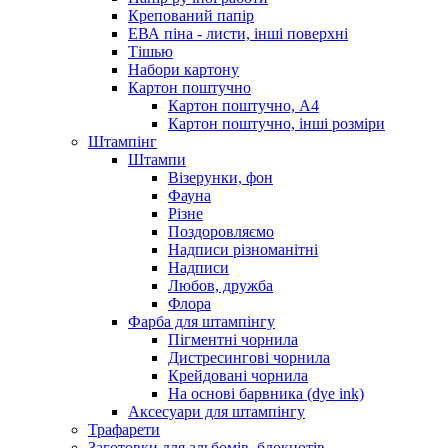
Крепований папір
ЕВА піна - листи, інші поверхні
Тішью
Набори картону
Картон поштучно
Картон поштучно, А4
Картон поштучно, інші розміри
Штампінг
Штампи
Візерунки, фон
Фауна
Різне
Поздоровляємо
Надписи різноманітні
Надписи
Любов, дружба
Флора
Фарба для штампінгу
Пігментні чорнила
Дистресингові чорнила
Крейдовані чорнила
На основі барвника (dye ink)
Аксесуари для штампінгу
Трафарети
Заготовки для альбомів, блокнотів