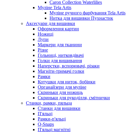
Caron Collection Waterlilies
Муліне Tela Artis
Муліне ручного фарбування Tela Artis
Нитка для вишивки Пухнастик
Аксесуари для вишивки
Оформлення картин
Ножиці
Лупи
Маркери для тканини
Різне
Гольниці, нитковдівачі
Голки для вишивання
Наперстки, вспорювачі, різаки
Магніти-тримачі голки
Рамки
Котушки для ниток, бобінки
Органайзери для муліне
Скриньки для ножиць
Скриньки для рукоділля, смітнички
Станки, рамки, пяльца
Станки для вишивки
П'яльці
Рамки-п'яльці
Q-Snaps
П'яльці магнітні