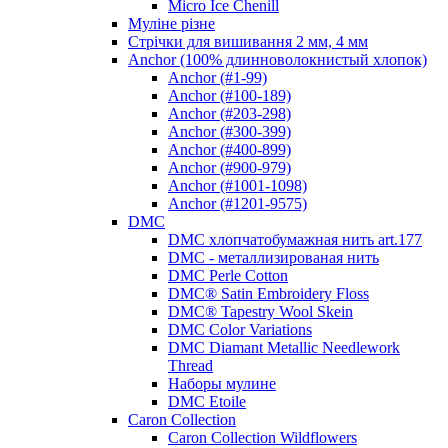
Micro Ice Chenill
Муліне різне
Стрічки для вишивання 2 мм, 4 мм
Anchor (100% длинноволокнистый хлопок)
Anchor (#1-99)
Anchor (#100-189)
Anchor (#203-298)
Anchor (#300-399)
Anchor (#400-899)
Anchor (#900-979)
Anchor (#1001-1098)
Anchor (#1201-9575)
DMC
DMC хлопчатобумажная нить art.177
DMC - металлизированая нить
DMC Perle Cotton
DMC® Satin Embroidery Floss
DMC® Tapestry Wool Skein
DMC Color Variations
DMC Diamant Metallic Needlework
Thread
Наборы мулине
DMC Etoile
Caron Collection
Caron Collection Wildflowers