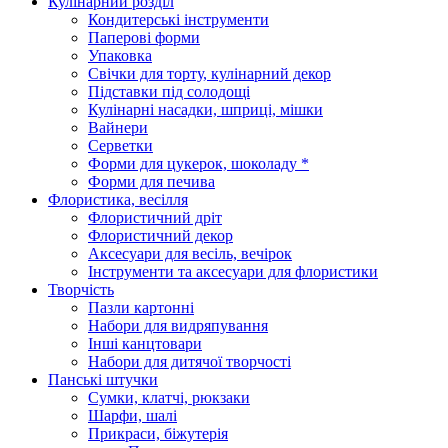
Кулінарний розділ
Кондитерські інструменти
Паперові форми
Упаковка
Свічки для торту, кулінарний декор
Підставки під солодощі
Кулінарні насадки, шприці, мішки
Вайнери
Серветки
Форми для цукерок, шоколаду *
Форми для печива
Флористика, весілля
Флористичний дріт
Флористичний декор
Аксесуари для весіль, вечірок
Інструменти та аксесуари для флористики
Творчість
Пазли картонні
Набори для видряпування
Інші канцтовари
Набори для дитячої творчості
Панські штучки
Сумки, клатчі, рюкзаки
Шарфи, шалі
Прикраси, біжутерія