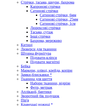
Стрічки, тасьма, шнури, бахрома
Капронові стрічки
Сатинові стрічки
Сатинові стрічки, 6мм
Сатинові стрічки, 25мм
Сатинові стрічки, 1см
Люрексові стрічки
Тасьма, сутаж
Інші стрічки
Бахрома, мереживо
Китиці
Люверси для тканини
Шторна фурнітура
Підхвати-кліпси
Підхвати магнітні
Бейка
Маркери, олівці, крейда, копіри
Замки-блискавки *
Тканина для шиття
Набори тканини, відрізи
Фетр, метраж
Аплікації, бантики
Зворотний бік подушок
Пір'я
Кравецькі ножиці *