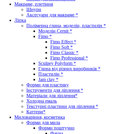
Макраме, плетіння
Шнури
Аксесуари для макраме *
Ліпка
Полімерна глина, моделін, пластилін *
Моделін Cernit *
Fimo *
Fimo Effect *
Fimo Soft *
Fimo Classic *
Fimo Professional *
Sculpey Polyform *
Глина від різних виробників *
Пластилін *
Jam clay *
Форми для пластику
Інструменти для ліплення *
Матеріали для ліплення*
Холодна емаль
Текстурні пластини для ліплення *
Каттери*
Миловаріння, косметика
Форми для мила
Форми поштучно
Фауна