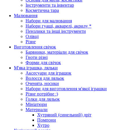
Інструменти та інвентар
Косметична тара
Малювання
Набори для малювання
Набори гуаші, акварелі, акрилу *
Пензлики та інші інструменти
Олівці
Різне
Виготовлення свічок
Барвники, матеріали для свічок
Гноти різні
Форми для свічок
М'яка іграшка, ляльки
Аксесуари для іграшок
Волосся для ляльок
Оченята, носики
Набори для виготовлення м'якої іграшки
Різне потрібне :)
Голки для ляльок
Мініатюри
Материали
Хутряний (синельний) дріт
Помпони
Хутро