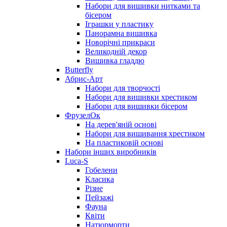
Набори для вишивки нитками та
бісером
Іграшки у пластику
Панорамна вишивка
Новорічні прикраси
Великодній декор
Вишивка гладдю
Butterfly
Абрис-Арт
Набори для творчості
Набори для вишивки хрестиком
Набори для вишивки бісером
ФрузелОк
На дерев'яній основі
Набори для вишивання хрестиком
На пластиковій основі
Набори інших виробників
Luca-S
Гобелени
Класика
Різне
Пейзажі
Фауна
Квіти
Натюрморти