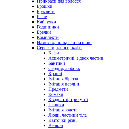
Прикраси для волосся
Брошки
Браслети
Різне
Каблучки
Годинники
Брелки
Комплекти
Намисто, прикраси на шию
Сережки, кліпси, кафи
Кафи
Асиметричні, з двох частин
Бантики
Сердця, любовь
Краплі
Імітація бірюзи
Імітація перлин
Предмети
Комахи
Квадратні, трикутні
Пташки
Імітація золота
Люди, частини тіла
Квіточки різні
Вечірні