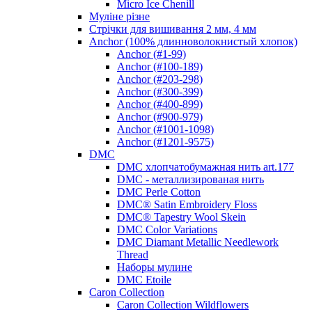
Micro Ice Chenill
Муліне різне
Стрічки для вишивання 2 мм, 4 мм
Anchor (100% длинноволокнистый хлопок)
Anchor (#1-99)
Anchor (#100-189)
Anchor (#203-298)
Anchor (#300-399)
Anchor (#400-899)
Anchor (#900-979)
Anchor (#1001-1098)
Anchor (#1201-9575)
DMC
DMC хлопчатобумажная нить art.177
DMC - металлизированая нить
DMC Perle Cotton
DMC® Satin Embroidery Floss
DMC® Tapestry Wool Skein
DMC Color Variations
DMC Diamant Metallic Needlework
Thread
Наборы мулине
DMC Etoile
Caron Collection
Caron Collection Wildflowers