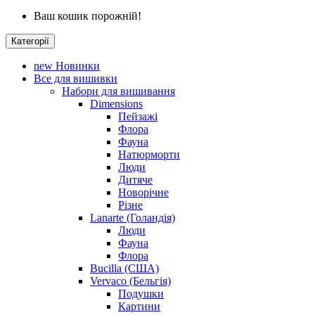
Ваш кошик порожній!
Категорії
new
Новинки
Все для вишивки
Набори для вишивання
Dimensions
Пейзажі
Флора
Фауна
Натюрморти
Люди
Дитяче
Новорічне
Різне
Lanarte (Голандія)
Люди
Фауна
Флора
Bucilla (США)
Vervaco (Бельгія)
Подушки
Картини