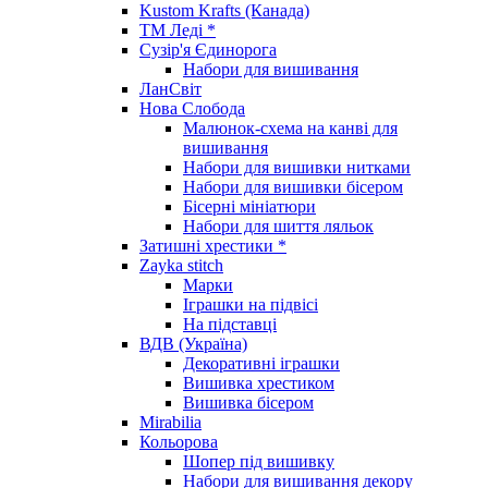
Kustom Krafts (Канада)
ТМ Леді *
Сузір'я Єдинорога
Набори для вишивання
ЛанСвіт
Нова Слобода
Малюнок-схема на канві для
вишивання
Набори для вишивки нитками
Набори для вишивки бісером
Бісерні мініатюри
Набори для шиття ляльок
Затишні хрестики *
Zayka stitch
Марки
Іграшки на підвісі
На підставці
ВДВ (Україна)
Декоративні іграшки
Вишивка хрестиком
Вишивка бісером
Mirabilia
Кольорова
Шопер під вишивку
Набори для вишивання декору