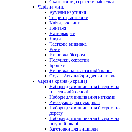
Скатертини, серфетки, мішечки
Чарiвна мить
Кумедні картинки
Тварини, метелики
Квіти, рослини
Пейзажі
Натюрморти
Люди
Часткова вишивка
Різне
Вишивка бісером
Подушки, серветки
Брошки
Вишивка на пластиковій канві
Crystal Art - набори для вишивки
Чарівна країна (Україна)
Набори для вишивання бісером на
пластиковій основі
Набори для вишивання нитками
Аксесуари для рукоділля
Набори для вишивання бісером по
дереву
Набори для вишивання бісером на
штучній шкірі
Заготовки для вишивки