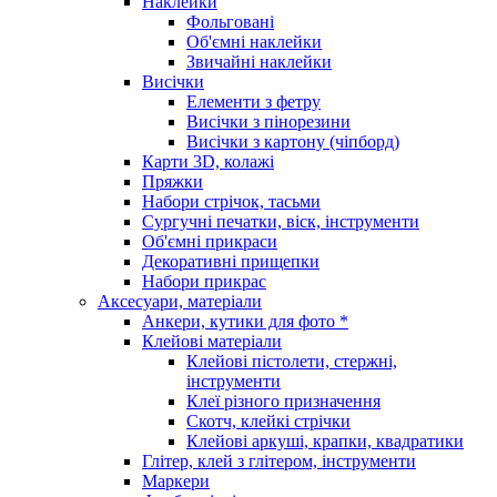
Наклейки
Фольговані
Об'ємні наклейки
Звичайні наклейки
Висічки
Елементи з фетру
Висічки з пінорезини
Висічки з картону (чіпборд)
Карти 3D, колажі
Пряжки
Набори стрічок, тасьми
Сургучні печатки, віск, інструменти
Об'ємні прикраси
Декоративні прищепки
Набори прикрас
Аксесуари, матеріали
Анкери, кутики для фото *
Клейові матеріали
Клейові пістолети, стержні,
інструменти
Клеї різного призначення
Скотч, клейкі стрічки
Клейові аркуші, крапки, квадратики
Глітер, клей з глітером, інструменти
Маркери