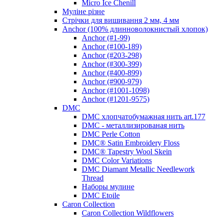
Micro Ice Chenill
Муліне різне
Стрічки для вишивання 2 мм, 4 мм
Anchor (100% длинноволокнистый хлопок)
Anchor (#1-99)
Anchor (#100-189)
Anchor (#203-298)
Anchor (#300-399)
Anchor (#400-899)
Anchor (#900-979)
Anchor (#1001-1098)
Anchor (#1201-9575)
DMC
DMC хлопчатобумажная нить art.177
DMC - металлизированая нить
DMC Perle Cotton
DMC® Satin Embroidery Floss
DMC® Tapestry Wool Skein
DMC Color Variations
DMC Diamant Metallic Needlework
Thread
Наборы мулине
DMC Etoile
Caron Collection
Caron Collection Wildflowers