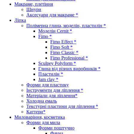
Макраме, плетіння
Шнури
Аксесуари для макраме *
Ліпка
Полімерна глина, моделін, пластилін *
Моделін Cernit *
Fimo *
Fimo Effect *
Fimo Soft *
Fimo Classic *
Fimo Professional *
Sculpey Polyform *
Глина від різних виробників *
Пластилін *
Jam clay *
Форми для пластику
Інструменти для ліплення *
Матеріали для ліплення*
Холодна емаль
Текстурні пластини для ліплення *
Каттери*
Миловаріння, косметика
Форми для мила
Форми поштучно
Фауна