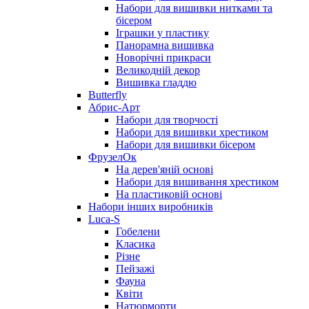
Набори для вишивки нитками та
бісером
Іграшки у пластику
Панорамна вишивка
Новорічні прикраси
Великодній декор
Вишивка гладдю
Butterfly
Абрис-Арт
Набори для творчості
Набори для вишивки хрестиком
Набори для вишивки бісером
ФрузелОк
На дерев'яній основі
Набори для вишивання хрестиком
На пластиковій основі
Набори інших виробників
Luca-S
Гобелени
Класика
Різне
Пейзажі
Фауна
Квіти
Натюрморти