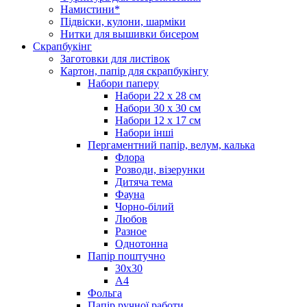
Намистини*
Підвіски, кулони, шарміки
Нитки для вышивки бисером
Скрапбукінг
Заготовки для листівок
Картон, папір для скрапбукінгу
Набори паперу
Набори 22 х 28 см
Набори 30 х 30 см
Набори 12 х 17 см
Набори інші
Пергаментний папір, велум, калька
Флора
Розводи, візерунки
Дитяча тема
Фауна
Чорно-білий
Любов
Разное
Однотонна
Папір поштучно
30х30
А4
Фольга
Папір ручної работи