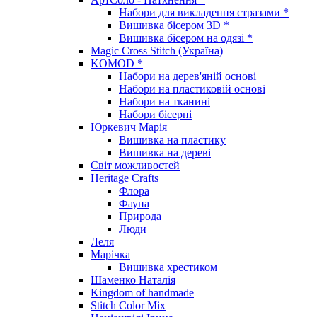
Набори для викладення стразами *
Вишивка бісером 3D *
Вишивка бісером на одязі *
Magic Cross Stitch (Україна)
KOMOD *
Набори на дерев'яній основі
Набори на пластиковій основі
Набори на тканині
Набори бісерні
Юркевич Марія
Вишивка на пластику
Вишивка на дереві
Світ можливостей
Heritage Crafts
Флора
Фауна
Природа
Люди
Леля
Марічка
Вишивка хрестиком
Шаменко Наталія
Kingdom of handmade
Stitch Color Mix