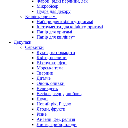
Фарби, рідкі перлини, лак
Мікробісер
Пудра для декору
Квілінг, оригамі
Набори для квілінгу, оригамі
Інструменти для квілінгу, оригамі
Папір для оригамі
Папір для квілінгу*
Декупаж
Серветки
Кухня, натюрморти
Квіти, рослини
Візерунки, фон
Морська тема
Тварини
Дитяче
Овочі, оливки
Великдень
Весілля, серця, любовь
Люди
Новий рік, Різдво
Ягоди, фрукти
Різне
Ангели, феї, релігія
Листя, гриби, плоди