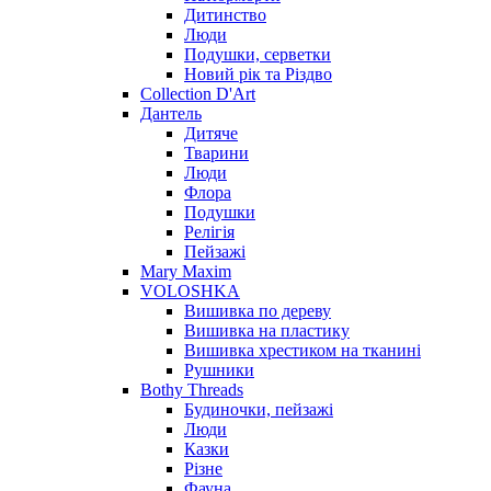
Дитинство
Люди
Подушки, серветки
Новий рік та Різдво
Collection D'Art
Дантель
Дитяче
Тварини
Люди
Флора
Подушки
Релігія
Пейзажі
Mary Maxim
VOLOSHKA
Вишивка по дереву
Вишивка на пластику
Вишивка хрестиком на тканині
Рушники
Bothy Threads
Будиночки, пейзажі
Люди
Казки
Різне
Фауна