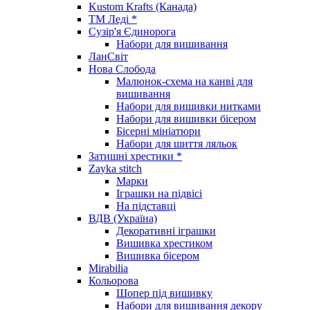
Kustom Krafts (Канада)
ТМ Леді *
Сузір'я Єдинорога
Набори для вишивання
ЛанСвіт
Нова Слобода
Малюнок-схема на канві для
вишивання
Набори для вишивки нитками
Набори для вишивки бісером
Бісерні мініатюри
Набори для шиття ляльок
Затишні хрестики *
Zayka stitch
Марки
Іграшки на підвісі
На підставці
ВДВ (Україна)
Декоративні іграшки
Вишивка хрестиком
Вишивка бісером
Mirabilia
Кольорова
Шопер під вишивку
Набори для вишивання декору