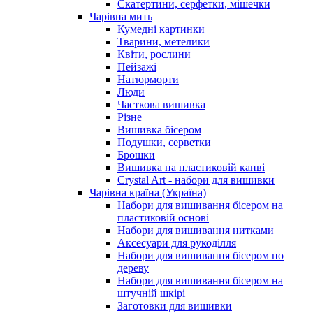
Скатертини, серфетки, мішечки
Чарiвна мить
Кумедні картинки
Тварини, метелики
Квіти, рослини
Пейзажі
Натюрморти
Люди
Часткова вишивка
Різне
Вишивка бісером
Подушки, серветки
Брошки
Вишивка на пластиковій канві
Crystal Art - набори для вишивки
Чарівна країна (Україна)
Набори для вишивання бісером на
пластиковій основі
Набори для вишивання нитками
Аксесуари для рукоділля
Набори для вишивання бісером по
дереву
Набори для вишивання бісером на
штучній шкірі
Заготовки для вишивки