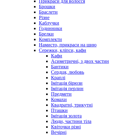
Прикраси для волосся
Брошки
Браслети
Різне
Каблучки
Годинники
Брелки
Комплекти
Намисто, прикраси на шию
Сережки, кліпси, кафи
Кафи
Асиметричні, з двох частин
Бантики
Сердця, любовь
Краплі
Імітація бірюзи
Імітація перлин
Предмети
Комахи
Квадратні, трикутні
Пташки
Імітація золота
Люди, частини тіла
Квіточки різні
Вечірні