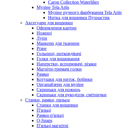
Caron Collection Waterlilies
Муліне Tela Artis
Муліне ручного фарбування Tela Artis
Нитка для вишивки Пухнастик
Аксесуари для вишивки
Оформлення картин
Ножиці
Лупи
Маркери для тканини
Різне
Гольниці, нитковдівачі
Голки для вишивання
Наперстки, вспорювачі, різаки
Магніти-тримачі голки
Рамки
Котушки для ниток, бобінки
Органайзери для муліне
Скриньки для ножиць
Скриньки для рукоділля, смітнички
Станки, рамки, пяльца
Станки для вишивки
П'яльці
Рамки-п'яльці
Q-Snaps
П'яльці магнітні