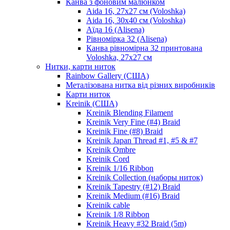
Канва з фоновим малюнком
Aida 16, 27х27 см (Voloshka)
Aida 16, 30х40 см (Voloshka)
Аїда 16 (Alisena)
Рівномірка 32 (Alisena)
Канва рівномірна 32 принтована
Voloshka, 27х27 см
Нитки, карти ниток
Rainbow Gallery (США)
Металізована нитка від різних виробників
Карти ниток
Kreinik (США)
Kreinik Blending Filament
Kreinik Very Fine (#4) Braid
Kreinik Fine (#8) Braid
Kreinik Japan Thread #1, #5 & #7
Kreinik Ombre
Kreinik Cord
Kreinik 1/16 Ribbon
Kreinik Collection (наборы ниток)
Kreinik Tapestry (#12) Braid
Kreinik Medium (#16) Braid
Kreinik cable
Kreinik 1/8 Ribbon
Kreinik Heavy #32 Braid (5m)