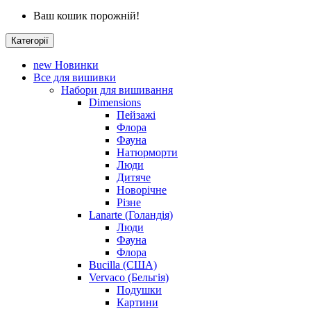
Ваш кошик порожній!
Категорії
new
Новинки
Все для вишивки
Набори для вишивання
Dimensions
Пейзажі
Флора
Фауна
Натюрморти
Люди
Дитяче
Новорічне
Різне
Lanarte (Голандія)
Люди
Фауна
Флора
Bucilla (США)
Vervaco (Бельгія)
Подушки
Картини