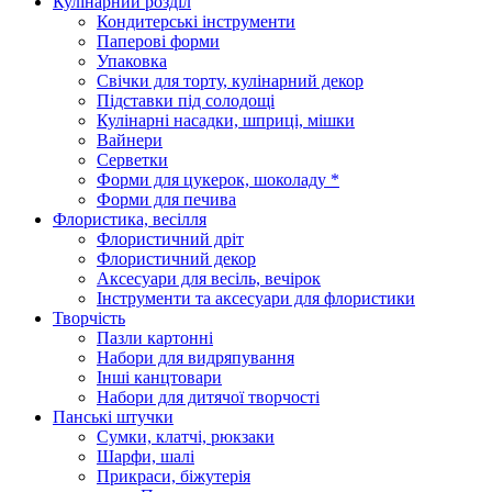
Кулінарний розділ
Кондитерські інструменти
Паперові форми
Упаковка
Свічки для торту, кулінарний декор
Підставки під солодощі
Кулінарні насадки, шприці, мішки
Вайнери
Серветки
Форми для цукерок, шоколаду *
Форми для печива
Флористика, весілля
Флористичний дріт
Флористичний декор
Аксесуари для весіль, вечірок
Інструменти та аксесуари для флористики
Творчість
Пазли картонні
Набори для видряпування
Інші канцтовари
Набори для дитячої творчості
Панські штучки
Сумки, клатчі, рюкзаки
Шарфи, шалі
Прикраси, біжутерія