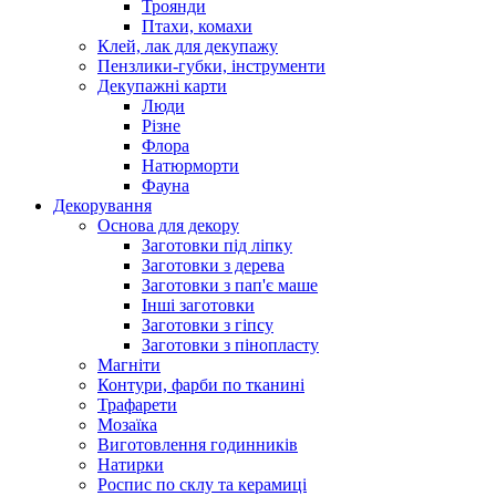
Троянди
Птахи, комахи
Клей, лак для декупажу
Пензлики-губки, інструменти
Декупажні карти
Люди
Різне
Флора
Натюрморти
Фауна
Декорування
Основа для декору
Заготовки під ліпку
Заготовки з дерева
Заготовки з пап'є маше
Інші заготовки
Заготовки з гіпсу
Заготовки з пінопласту
Магніти
Контури, фарби по тканині
Трафарети
Мозаїка
Виготовлення годинників
Натирки
Роспис по склу та керамиці