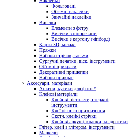
Наклейки
Фольговані
Об'ємні наклейки
Звичайні наклейки
Висічки
Елементи з фетру
Висічки з пінорезини
Висічки з картону (чіпборд)
Карти 3D, колажі
Пряжки
Набори стрічок, тасьми
Сургучні печатки, віск, інструменти
Об'ємні прикраси
Декоративні прищепки
Набори прикрас
Аксесуари, матеріали
Анкери, кутики для фото *
Клейові матеріали
Клейові пістолети, стержні,
інструменти
Клеї різного призначення
Скотч, клейкі стрічки
Клейові аркуші, крапки, квадратики
Глітер, клей з глітером, інструменти
Маркери