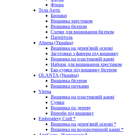
Флора
Тела Артіс
Брошки
Вишивка хрестиком
Вишивка бісером
Схеми для вишивання бісером
Папертоль
Alisena (Україна)
Вишивка на дерев'яній основі
Заготовки з фанери під вишивку
Вишивка на пластиковій канві
Набори для вишивання хрестиком
Еко-сумки під вишивку бісером
OLANTA (Україна)
Вишивка бісером
Вишивка нитками
Virena
Вишивка на пластиковій канві
Сумки
Вишивка по дереву
Вироби під вишивку
Embroidery Craft *
Вишивка на дерев'яній основі *
Вишивка на водорозчинній канві *
АртСоло - Натхнення *