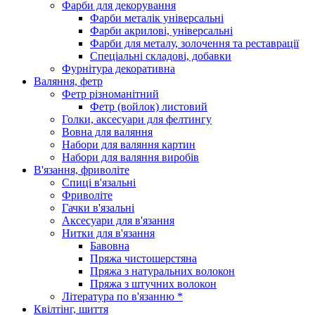
Фарби для декорування
Фарби металік універсальні
Фарби акрилові, універсальні
Фарби для металу, золочення та реставрації
Спеціальні складові, добавки
Фурнітура декоративна
Валяння, фетр
Фетр різноманітний
Фетр (войлок) листовий
Голки, аксесуари для фелтингу
Вовна для валяння
Набори для валяння картин
Набори для валяння виробів
В'язання, фриволіте
Спиці в'язальні
Фриволіте
Гачки в'язальні
Аксесуари для в'язання
Нитки для в'язання
Бавовна
Пряжа чистошерстяна
Пряжа з натуральних волокон
Пряжа з штучних волокон
Література по в'язанню *
Квілтінг, шиття