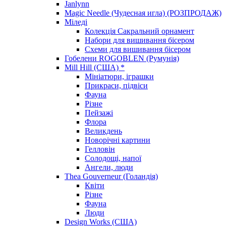
Janlynn
Magic Needle (Чудесная игла) (РОЗПРОДАЖ)
Міледі
Колекція Сакральний орнамент
Набори для вишивання бісером
Схеми для вишивання бісером
Гобелени ROGOBLEN (Румунія)
Mill Hill (США) *
Мініатюри, іграшки
Прикраси, підвіси
Фауна
Різне
Пейзажі
Флора
Великдень
Новорічні картини
Гелловін
Солодощі, напої
Ангели, люди
Thea Gouverneur (Голандія)
Квіти
Різне
Фауна
Люди
Design Works (США)