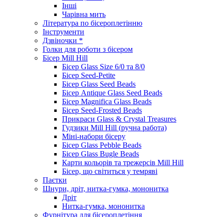
Інші
Чарівна мить
Література по бісероплетінню
Інструменти
Дзвіночки *
Голки для роботи з бісером
Бісер Mill Hill
Бісер Glass Size 6/0 та 8/0
Бісер Seed-Petite
Бісер Glass Seed Beads
Бісер Antique Glass Seed Beads
Бісер Magnifica Glass Beads
Бісер Seed-Frosted Beads
Прикраси Glass & Crystal Treasures
Гудзики Mill Hill (ручна работа)
Міні-набори бісеру
Бісер Glass Pebble Beads
Бісер Glass Bugle Beads
Карти кольорів та трежерсів Mill Hill
Бісер, що світиться у темряві
Паєтки
Шнури, дріт, нитка-гумка, мононитка
Дріт
Нитка-гумка, мононитка
Фурнітура для бісероплетіння