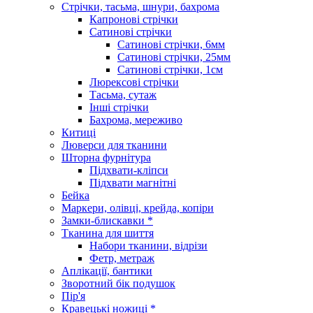
Стрічки, тасьма, шнури, бахрома
Капронові стрічки
Сатинові стрічки
Сатинові стрічки, 6мм
Сатинові стрічки, 25мм
Сатинові стрічки, 1см
Люрексові стрічки
Тасьма, сутаж
Інші стрічки
Бахрома, мереживо
Китиці
Люверси для тканини
Шторна фурнітура
Підхвати-кліпси
Підхвати магнітні
Бейка
Маркери, олівці, крейда, копіри
Замки-блискавки *
Тканина для шиття
Набори тканини, відрізи
Фетр, метраж
Аплікації, бантики
Зворотний бік подушок
Пір'я
Кравецькі ножиці *