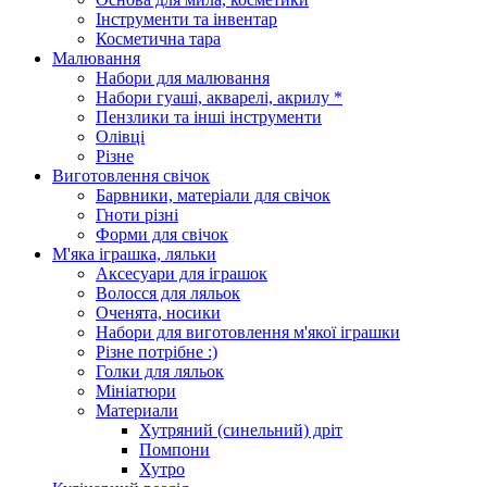
Інструменти та інвентар
Косметична тара
Малювання
Набори для малювання
Набори гуаші, акварелі, акрилу *
Пензлики та інші інструменти
Олівці
Різне
Виготовлення свічок
Барвники, матеріали для свічок
Гноти різні
Форми для свічок
М'яка іграшка, ляльки
Аксесуари для іграшок
Волосся для ляльок
Оченята, носики
Набори для виготовлення м'якої іграшки
Різне потрібне :)
Голки для ляльок
Мініатюри
Материали
Хутряний (синельний) дріт
Помпони
Хутро