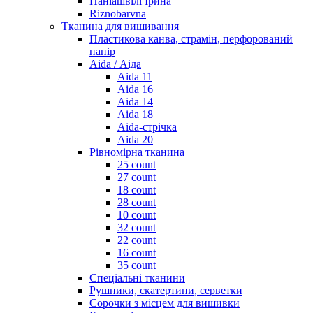
Наніашвілі Ірина
Riznobarvna
Тканина для вишивання
Пластикова канва, страмін, перфорований
папір
Aida / Аіда
Aida 11
Aida 16
Aida 14
Aida 18
Aida-стрічка
Aida 20
Рівномірна тканина
25 count
27 count
18 count
28 count
10 count
32 count
22 count
16 count
35 count
Спеціальні тканини
Рушники, скатертини, серветки
Сорочки з місцем для вишивки