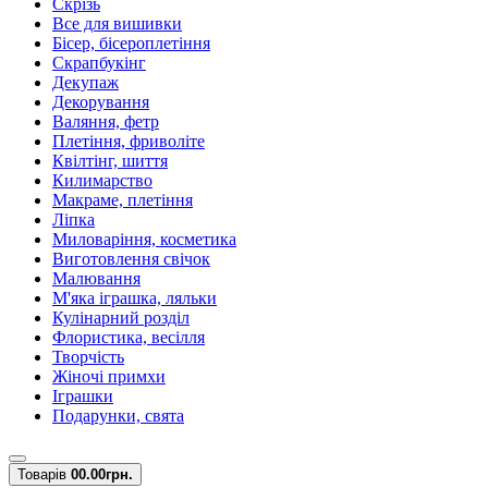
Скрізь
Все для вишивки
Бісер, бісероплетіння
Скрапбукінг
Декупаж
Декорування
Валяння, фетр
Плетіння, фриволіте
Квілтінг, шиття
Килимарство
Макраме, плетіння
Ліпка
Миловаріння, косметика
Виготовлення свічок
Малювання
М'яка іграшка, ляльки
Кулінарний розділ
Флористика, весілля
Творчість
Жіночі примхи
Іграшки
Подарунки, свята
Товарів
0
0.00грн.