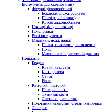
Інструменти для скрапбукингу
Фігурні діркопробивачі
Бордюрні діркопробивачі
Панчі (пробійники)
Кутові діркопробивачі
Ножиці, фігурні ножиці
Ножі, різаки
Різні інструменти
Машинки, ножі, папки
Папки, пластини для тиснення
Ножі
Машинки та приспособи для них
Прикраси
Брадси
Круги, квадрати
Квіти, флора
Свята
Різне
Квіточки, листочки
Паперові квіти
Тканинні квіти
Листочки, пелюстки
Половинки намистин, стрази, камінчики
Люверси