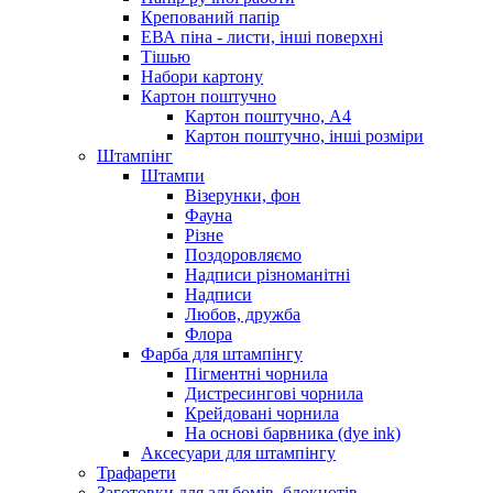
Крепований папір
ЕВА піна - листи, інші поверхні
Тішью
Набори картону
Картон поштучно
Картон поштучно, А4
Картон поштучно, інші розміри
Штампінг
Штампи
Візерунки, фон
Фауна
Різне
Поздоровляємо
Надписи різноманітні
Надписи
Любов, дружба
Флора
Фарба для штампінгу
Пігментні чорнила
Дистресингові чорнила
Крейдовані чорнила
На основі барвника (dye ink)
Аксесуари для штампінгу
Трафарети
Заготовки для альбомів, блокнотів