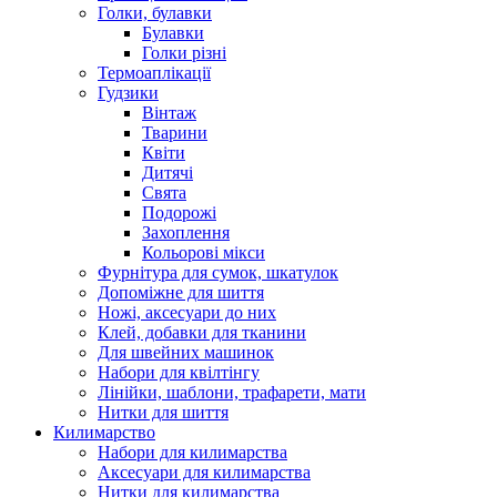
Голки, булавки
Булавки
Голки різні
Термоаплікації
Гудзики
Вінтаж
Тварини
Квіти
Дитячі
Свята
Подорожі
Захоплення
Кольорові мікси
Фурнітура для сумок, шкатулок
Допоміжне для шиття
Ножі, аксесуари до них
Клей, добавки для тканини
Для швейних машинок
Набори для квілтінгу
Лінійки, шаблони, трафарети, мати
Нитки для шиття
Килимарство
Набори для килимарства
Аксесуари для килимарства
Нитки для килимарства