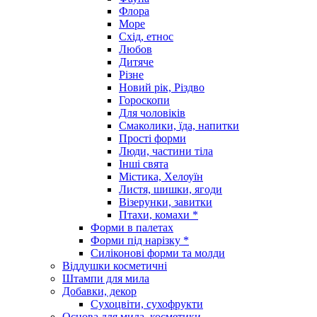
Флора
Море
Схід, етнос
Любов
Дитяче
Різне
Новий рік, Різдво
Гороскопи
Для чоловіків
Смаколики, їда, напитки
Прості форми
Люди, частини тіла
Інші свята
Містика, Хелоуїн
Листя, шишки, ягоди
Візерунки, завитки
Птахи, комахи *
Форми в палетах
Форми під нарізку *
Силіконові форми та молди
Віддушки косметичні
Штампи для мила
Добавки, декор
Сухоцвіти, сухофрукти
Основа для мила, косметики