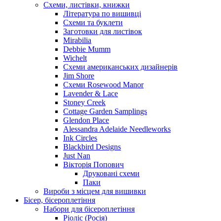
Схеми, листівки, книжки
Література по вишивці
Схеми та буклети
Заготовки для листівок
Mirabilia
Debbie Mumm
Wichelt
Схеми американських дизайнерів
Jim Shore
Cхеми Rosewood Manor
Lavender & Lace
Stoney Creek
Cottage Garden Samplings
Glendon Place
Alessandra Adelaide Needleworks
Ink Circles
Blackbird Designs
Just Nan
Вікторія Попович
Друковані схеми
Паки
Вироби з місцем для вишивки
Бісер, бісероплетіння
Набори для бісероплетіння
Ріоліс (Росія)