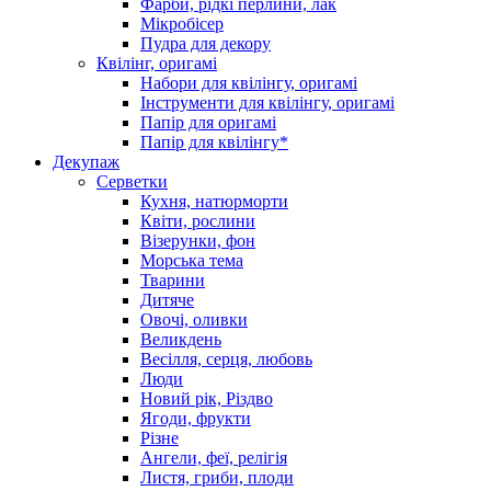
Фарби, рідкі перлини, лак
Мікробісер
Пудра для декору
Квілінг, оригамі
Набори для квілінгу, оригамі
Інструменти для квілінгу, оригамі
Папір для оригамі
Папір для квілінгу*
Декупаж
Серветки
Кухня, натюрморти
Квіти, рослини
Візерунки, фон
Морська тема
Тварини
Дитяче
Овочі, оливки
Великдень
Весілля, серця, любовь
Люди
Новий рік, Різдво
Ягоди, фрукти
Різне
Ангели, феї, релігія
Листя, гриби, плоди