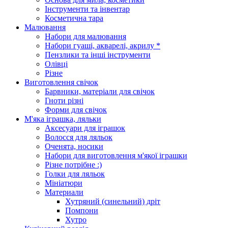
Інструменти та інвентар
Косметична тара
Малювання
Набори для малювання
Набори гуаші, акварелі, акрилу *
Пензлики та інші інструменти
Олівці
Різне
Виготовлення свічок
Барвники, матеріали для свічок
Гноти різні
Форми для свічок
М'яка іграшка, ляльки
Аксесуари для іграшок
Волосся для ляльок
Оченята, носики
Набори для виготовлення м'якої іграшки
Різне потрібне :)
Голки для ляльок
Мініатюри
Материали
Хутряний (синельний) дріт
Помпони
Хутро