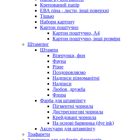
Крепований папір
ЕВА піна - листи, інші поверхні
Тішью
Набори картону
Картон поштучно
Картон поштучно, А4
Картон поштучно, інші розміри
Штампінг
Штампи
Візерунки, фон
Фауна
Різне
Поздоровляємо
Надписи різноманітні
Надписи
Любов, дружба
Флора
Фарба для штампінгу
Пігментні чорнила
Дистресингові чорнила
Крейдовані чорнила
На основі барвника (dye ink)
Аксесуари для штампінгу
Трафарети
Заготовки для альбомів, блокнотів