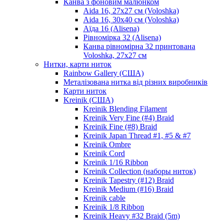
Канва з фоновим малюнком
Aida 16, 27х27 см (Voloshka)
Aida 16, 30х40 см (Voloshka)
Аїда 16 (Alisena)
Рівномірка 32 (Alisena)
Канва рівномірна 32 принтована
Voloshka, 27х27 см
Нитки, карти ниток
Rainbow Gallery (США)
Металізована нитка від різних виробників
Карти ниток
Kreinik (США)
Kreinik Blending Filament
Kreinik Very Fine (#4) Braid
Kreinik Fine (#8) Braid
Kreinik Japan Thread #1, #5 & #7
Kreinik Ombre
Kreinik Cord
Kreinik 1/16 Ribbon
Kreinik Collection (наборы ниток)
Kreinik Tapestry (#12) Braid
Kreinik Medium (#16) Braid
Kreinik cable
Kreinik 1/8 Ribbon
Kreinik Heavy #32 Braid (5m)