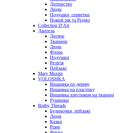
Дитинство
Люди
Подушки, серветки
Новий рік та Різдво
Collection D'Art
Дантель
Дитяче
Тварини
Люди
Флора
Подушки
Релігія
Пейзажі
Mary Maxim
VOLOSHKA
Вишивка по дереву
Вишивка на пластику
Вишивка хрестиком на тканині
Рушники
Bothy Threads
Будиночки, пейзажі
Люди
Казки
Різне
Фауна