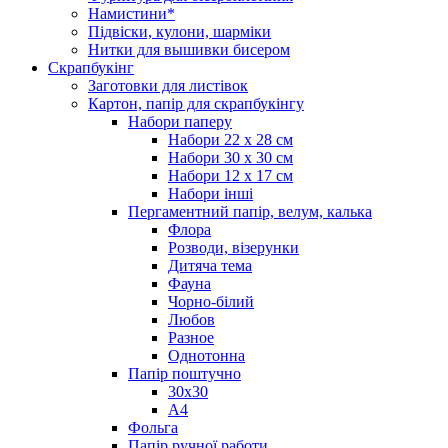
Намистини*
Підвіски, кулони, шарміки
Нитки для вышивки бисером
Скрапбукінг
Заготовки для листівок
Картон, папір для скрапбукінгу
Набори паперу
Набори 22 х 28 см
Набори 30 х 30 см
Набори 12 х 17 см
Набори інші
Пергаментний папір, велум, калька
Флора
Розводи, візерунки
Дитяча тема
Фауна
Чорно-білий
Любов
Разное
Однотонна
Папір поштучно
30х30
А4
Фольга
Папір ручної работи