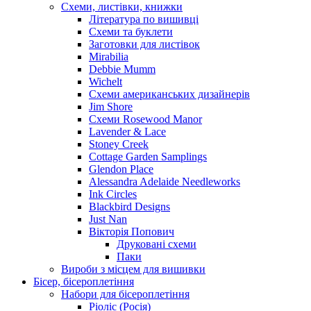
Схеми, листівки, книжки
Література по вишивці
Схеми та буклети
Заготовки для листівок
Mirabilia
Debbie Mumm
Wichelt
Схеми американських дизайнерів
Jim Shore
Cхеми Rosewood Manor
Lavender & Lace
Stoney Creek
Cottage Garden Samplings
Glendon Place
Alessandra Adelaide Needleworks
Ink Circles
Blackbird Designs
Just Nan
Вікторія Попович
Друковані схеми
Паки
Вироби з місцем для вишивки
Бісер, бісероплетіння
Набори для бісероплетіння
Ріоліс (Росія)