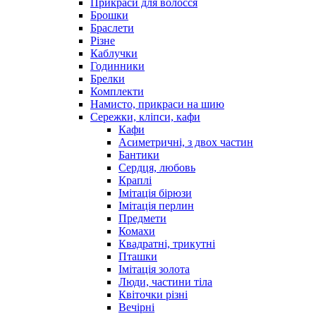
Прикраси для волосся
Брошки
Браслети
Різне
Каблучки
Годинники
Брелки
Комплекти
Намисто, прикраси на шию
Сережки, кліпси, кафи
Кафи
Асиметричні, з двох частин
Бантики
Сердця, любовь
Краплі
Імітація бірюзи
Імітація перлин
Предмети
Комахи
Квадратні, трикутні
Пташки
Імітація золота
Люди, частини тіла
Квіточки різні
Вечірні