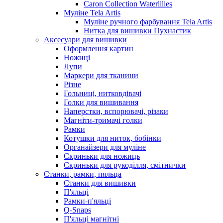
Caron Collection Waterlilies
Муліне Tela Artis
Муліне ручного фарбування Tela Artis
Нитка для вишивки Пухнастик
Аксесуари для вишивки
Оформлення картин
Ножиці
Лупи
Маркери для тканини
Різне
Гольниці, нитковдівачі
Голки для вишивання
Наперстки, вспорювачі, різаки
Магніти-тримачі голки
Рамки
Котушки для ниток, бобінки
Органайзери для муліне
Скриньки для ножиць
Скриньки для рукоділля, смітнички
Станки, рамки, пяльца
Станки для вишивки
П'яльці
Рамки-п'яльці
Q-Snaps
П'яльці магнітні