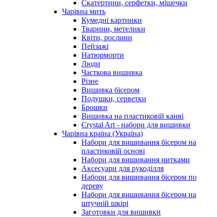
Скатертини, серфетки, мішечки
Чарiвна мить
Кумедні картинки
Тварини, метелики
Квіти, рослини
Пейзажі
Натюрморти
Люди
Часткова вишивка
Різне
Вишивка бісером
Подушки, серветки
Брошки
Вишивка на пластиковій канві
Crystal Art - набори для вишивки
Чарівна країна (Україна)
Набори для вишивання бісером на
пластиковій основі
Набори для вишивання нитками
Аксесуари для рукоділля
Набори для вишивання бісером по
дереву
Набори для вишивання бісером на
штучній шкірі
Заготовки для вишивки