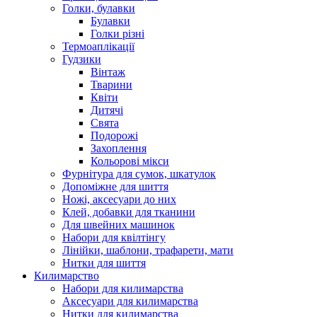
Голки, булавки
Булавки
Голки різні
Термоаплікації
Гудзики
Вінтаж
Тварини
Квіти
Дитячі
Свята
Подорожі
Захоплення
Кольорові мікси
Фурнітура для сумок, шкатулок
Допоміжне для шиття
Ножі, аксесуари до них
Клей, добавки для тканини
Для швейних машинок
Набори для квілтінгу
Лінійки, шаблони, трафарети, мати
Нитки для шиття
Килимарство
Набори для килимарства
Аксесуари для килимарства
Нитки для килимарства