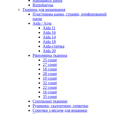
Наніашвілі Ірина
Riznobarvna
Тканина для вишивання
Пластикова канва, страмін, перфорований
папір
Aida / Аіда
Aida 11
Aida 16
Aida 14
Aida 18
Aida-стрічка
Aida 20
Рівномірна тканина
25 count
27 count
18 count
28 count
10 count
32 count
22 count
16 count
35 count
Спеціальні тканини
Рушники, скатертини, серветки
Сорочки з місцем для вишивки