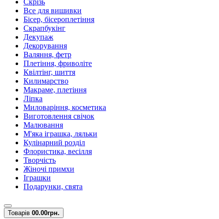
Скрізь
Все для вишивки
Бісер, бісероплетіння
Скрапбукінг
Декупаж
Декорування
Валяння, фетр
Плетіння, фриволіте
Квілтінг, шиття
Килимарство
Макраме, плетіння
Ліпка
Миловаріння, косметика
Виготовлення свічок
Малювання
М'яка іграшка, ляльки
Кулінарний розділ
Флористика, весілля
Творчість
Жіночі примхи
Іграшки
Подарунки, свята
Товарів
0
0.00грн.