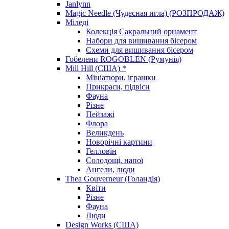
Janlynn
Magic Needle (Чудесная игла) (РОЗПРОДАЖ)
Міледі
Колекція Сакральний орнамент
Набори для вишивання бісером
Схеми для вишивання бісером
Гобелени ROGOBLEN (Румунія)
Mill Hill (США) *
Мініатюри, іграшки
Прикраси, підвіси
Фауна
Різне
Пейзажі
Флора
Великдень
Новорічні картини
Гелловін
Солодощі, напої
Ангели, люди
Thea Gouverneur (Голандія)
Квіти
Різне
Фауна
Люди
Design Works (США)