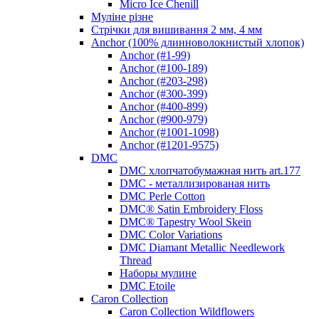
Micro Ice Chenill
Муліне різне
Стрічки для вишивання 2 мм, 4 мм
Anchor (100% длинноволокнистый хлопок)
Anchor (#1-99)
Anchor (#100-189)
Anchor (#203-298)
Anchor (#300-399)
Anchor (#400-899)
Anchor (#900-979)
Anchor (#1001-1098)
Anchor (#1201-9575)
DMC
DMC хлопчатобумажная нить art.177
DMC - металлизированая нить
DMC Perle Cotton
DMC® Satin Embroidery Floss
DMC® Tapestry Wool Skein
DMC Color Variations
DMC Diamant Metallic Needlework
Thread
Наборы мулине
DMC Etoile
Caron Collection
Caron Collection Wildflowers