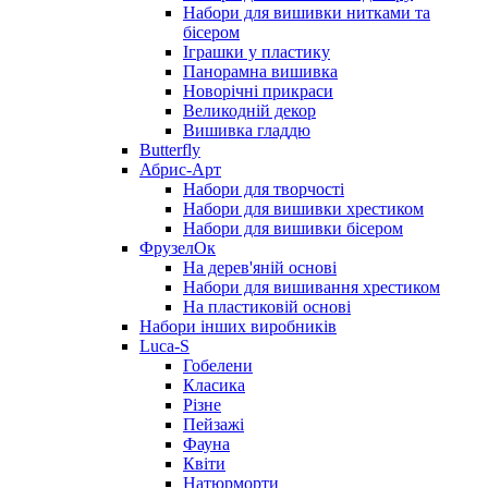
Набори для вишивки нитками та
бісером
Іграшки у пластику
Панорамна вишивка
Новорічні прикраси
Великодній декор
Вишивка гладдю
Butterfly
Абрис-Арт
Набори для творчості
Набори для вишивки хрестиком
Набори для вишивки бісером
ФрузелОк
На дерев'яній основі
Набори для вишивання хрестиком
На пластиковій основі
Набори інших виробників
Luca-S
Гобелени
Класика
Різне
Пейзажі
Фауна
Квіти
Натюрморти