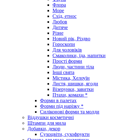
Флора
Море
Схід, етнос
Любов
Дитяче
Різне
Новий рік, Різдво
Гороскопи
Для чоловіків
Смаколики, їда, напитки
Прості форми
Люди, частини тіла
Інші свята
Містика, Хелоуїн
Листя, шишки, ягоди
Візерунки, завитки
Птахи, комахи *
Форми в палетах
Форми під нарізку *
Силіконові форми та молди
Віддушки косметичні
Штампи для мила
Добавки, декор
Сухоцвіти, сухофрукти
Основа для мила, косметики