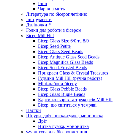
Інші
Чарівна мить
Література по бісероплетінню
Інструменти
Дзвіночки *
Голки для роботи з бісером
Бісер Mill Hill
Бісер Glass Size 6/0 та 8/0
Бісер Seed-Petite
Бісер Glass Seed Beads
Бісер Antique Glass Seed Beads
Бісер Magnifica Glass Beads
Бісер Seed-Frosted Beads
Прикраси Glass & Crystal Treasures
Гудзики Mill Hill (ручна работа)
Міні-набори бісеру
Бісер Glass Pebble Beads
Бісер Glass Bugle Beads
Карти кольорів та трежерсів Mill Hill
Бісер, що світиться у темряві
Паєтки
Шнури, дріт, нитка-гумка, мононитка
Дріт
Нитка-гумка, мононитка
Фурнітура для бісероплетіння