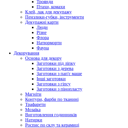
Троянди
Птахи, комахи
Клей, лак для декупажу
Пензлики-губки, інструменти
Декупажні карти
Люди
Різне
Флора
Натюрморти
Фауна
Декорування
Основа для декору
Заготовки під ліпку
Заготовки з дерева
Заготовки з пап'є маше
Інші заготовки
Заготовки з гіпсу
Заготовки з пінопласту
Магніти
Контури, фарби по тканині
Трафарети
Мозаїка
Виготовлення годинників
Натирки
Роспис по склу та керамиці