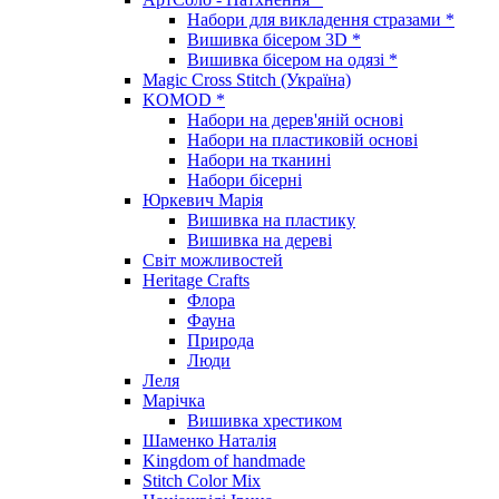
Набори для викладення стразами *
Вишивка бісером 3D *
Вишивка бісером на одязі *
Magic Cross Stitch (Україна)
KOMOD *
Набори на дерев'яній основі
Набори на пластиковій основі
Набори на тканині
Набори бісерні
Юркевич Марія
Вишивка на пластику
Вишивка на дереві
Світ можливостей
Heritage Crafts
Флора
Фауна
Природа
Люди
Леля
Марічка
Вишивка хрестиком
Шаменко Наталія
Kingdom of handmade
Stitch Color Mix