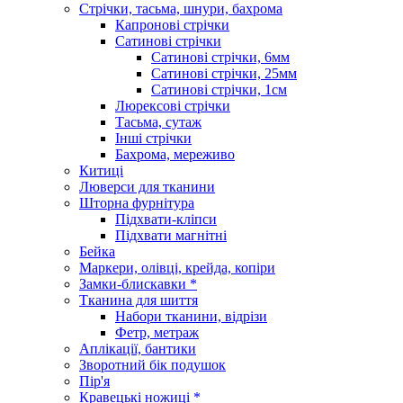
Стрічки, тасьма, шнури, бахрома
Капронові стрічки
Сатинові стрічки
Сатинові стрічки, 6мм
Сатинові стрічки, 25мм
Сатинові стрічки, 1см
Люрексові стрічки
Тасьма, сутаж
Інші стрічки
Бахрома, мереживо
Китиці
Люверси для тканини
Шторна фурнітура
Підхвати-кліпси
Підхвати магнітні
Бейка
Маркери, олівці, крейда, копіри
Замки-блискавки *
Тканина для шиття
Набори тканини, відрізи
Фетр, метраж
Аплікації, бантики
Зворотний бік подушок
Пір'я
Кравецькі ножиці *