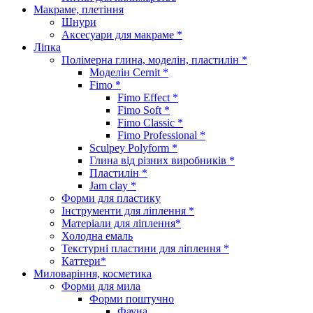
Макраме, плетіння
Шнури
Аксесуари для макраме *
Ліпка
Полімерна глина, моделін, пластилін *
Моделін Cernit *
Fimo *
Fimo Effect *
Fimo Soft *
Fimo Classic *
Fimo Professional *
Sculpey Polyform *
Глина від різних виробників *
Пластилін *
Jam clay *
Форми для пластику
Інструменти для ліплення *
Матеріали для ліплення*
Холодна емаль
Текстурні пластини для ліплення *
Каттери*
Миловаріння, косметика
Форми для мила
Форми поштучно
Фауна