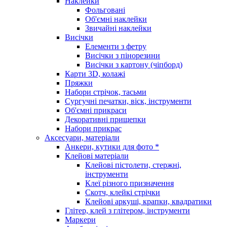
Наклейки
Фольговані
Об'ємні наклейки
Звичайні наклейки
Висічки
Елементи з фетру
Висічки з пінорезини
Висічки з картону (чіпборд)
Карти 3D, колажі
Пряжки
Набори стрічок, тасьми
Сургучні печатки, віск, інструменти
Об'ємні прикраси
Декоративні прищепки
Набори прикрас
Аксесуари, матеріали
Анкери, кутики для фото *
Клейові матеріали
Клейові пістолети, стержні,
інструменти
Клеї різного призначення
Скотч, клейкі стрічки
Клейові аркуші, крапки, квадратики
Глітер, клей з глітером, інструменти
Маркери