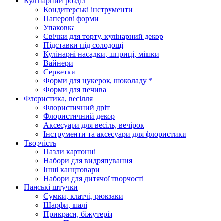
Кулінарний розділ
Кондитерські інструменти
Паперові форми
Упаковка
Свічки для торту, кулінарний декор
Підставки під солодощі
Кулінарні насадки, шприці, мішки
Вайнери
Серветки
Форми для цукерок, шоколаду *
Форми для печива
Флористика, весілля
Флористичний дріт
Флористичний декор
Аксесуари для весіль, вечірок
Інструменти та аксесуари для флористики
Творчість
Пазли картонні
Набори для видряпування
Інші канцтовари
Набори для дитячої творчості
Панські штучки
Сумки, клатчі, рюкзаки
Шарфи, шалі
Прикраси, біжутерія