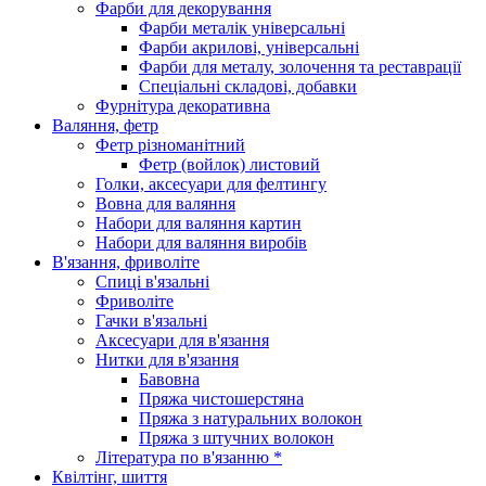
Фарби для декорування
Фарби металік універсальні
Фарби акрилові, універсальні
Фарби для металу, золочення та реставрації
Спеціальні складові, добавки
Фурнітура декоративна
Валяння, фетр
Фетр різноманітний
Фетр (войлок) листовий
Голки, аксесуари для фелтингу
Вовна для валяння
Набори для валяння картин
Набори для валяння виробів
В'язання, фриволіте
Спиці в'язальні
Фриволіте
Гачки в'язальні
Аксесуари для в'язання
Нитки для в'язання
Бавовна
Пряжа чистошерстяна
Пряжа з натуральних волокон
Пряжа з штучних волокон
Література по в'язанню *
Квілтінг, шиття