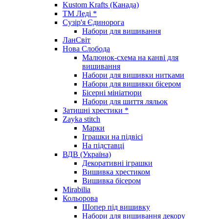
Kustom Krafts (Канада)
ТМ Леді *
Сузір'я Єдинорога
Набори для вишивання
ЛанСвіт
Нова Слобода
Малюнок-схема на канві для
вишивання
Набори для вишивки нитками
Набори для вишивки бісером
Бісерні мініатюри
Набори для шиття ляльок
Затишні хрестики *
Zayka stitch
Марки
Іграшки на підвісі
На підставці
ВДВ (Україна)
Декоративні іграшки
Вишивка хрестиком
Вишивка бісером
Mirabilia
Кольорова
Шопер під вишивку
Набори для вишивання декору