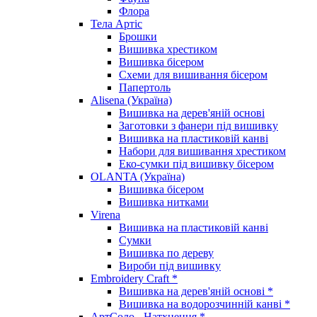
Флора
Тела Артіс
Брошки
Вишивка хрестиком
Вишивка бісером
Схеми для вишивання бісером
Папертоль
Alisena (Україна)
Вишивка на дерев'яній основі
Заготовки з фанери під вишивку
Вишивка на пластиковій канві
Набори для вишивання хрестиком
Еко-сумки під вишивку бісером
OLANTA (Україна)
Вишивка бісером
Вишивка нитками
Virena
Вишивка на пластиковій канві
Сумки
Вишивка по дереву
Вироби під вишивку
Embroidery Craft *
Вишивка на дерев'яній основі *
Вишивка на водорозчинній канві *
АртСоло - Натхнення *