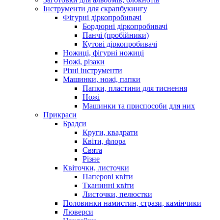
Інструменти для скрапбукингу
Фігурні діркопробивачі
Бордюрні діркопробивачі
Панчі (пробійники)
Кутові діркопробивачі
Ножиці, фігурні ножиці
Ножі, різаки
Різні інструменти
Машинки, ножі, папки
Папки, пластини для тиснення
Ножі
Машинки та приспособи для них
Прикраси
Брадси
Круги, квадрати
Квіти, флора
Свята
Різне
Квіточки, листочки
Паперові квіти
Тканинні квіти
Листочки, пелюстки
Половинки намистин, стрази, камінчики
Люверси