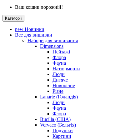
Ваш кошик порожній!
Категорії
new
Новинки
Все для вишивки
Набори для вишивання
Dimensions
Пейзажі
Флора
Фауна
Натюрморти
Люди
Дитяче
Новорічне
Різне
Lanarte (Голандія)
Люди
Фауна
Флора
Bucilla (США)
Vervaco (Бельгія)
Подушки
Картини