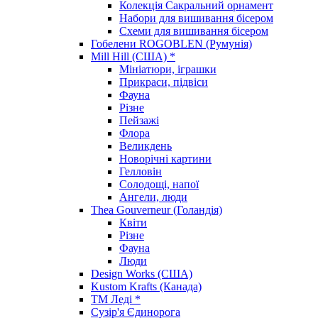
Колекція Сакральний орнамент
Набори для вишивання бісером
Схеми для вишивання бісером
Гобелени ROGOBLEN (Румунія)
Mill Hill (США) *
Мініатюри, іграшки
Прикраси, підвіси
Фауна
Різне
Пейзажі
Флора
Великдень
Новорічні картини
Гелловін
Солодощі, напої
Ангели, люди
Thea Gouverneur (Голандія)
Квіти
Різне
Фауна
Люди
Design Works (США)
Kustom Krafts (Канада)
ТМ Леді *
Сузір'я Єдинорога