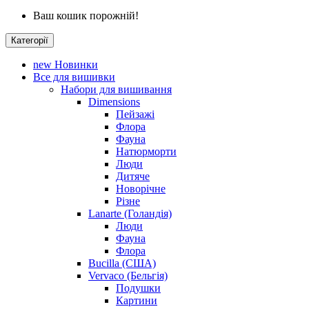
Ваш кошик порожній!
Категорії
new
Новинки
Все для вишивки
Набори для вишивання
Dimensions
Пейзажі
Флора
Фауна
Натюрморти
Люди
Дитяче
Новорічне
Різне
Lanarte (Голандія)
Люди
Фауна
Флора
Bucilla (США)
Vervaco (Бельгія)
Подушки
Картини