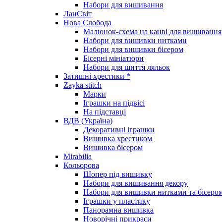
Набори для вишивання
ЛанСвіт
Нова Слобода
Малюнок-схема на канві для вишивання
Набори для вишивки нитками
Набори для вишивки бісером
Бісерні мініатюри
Набори для шиття ляльок
Затишні хрестики *
Zayka stitch
Марки
Іграшки на підвісі
На підставці
ВДВ (Україна)
Декоративні іграшки
Вишивка хрестиком
Вишивка бісером
Mirabilia
Кольорова
Шопер під вишивку
Набори для вишивання декору
Набори для вишивки нитками та бісеро
Іграшки у пластику
Панорамна вишивка
Новорічні прикраси