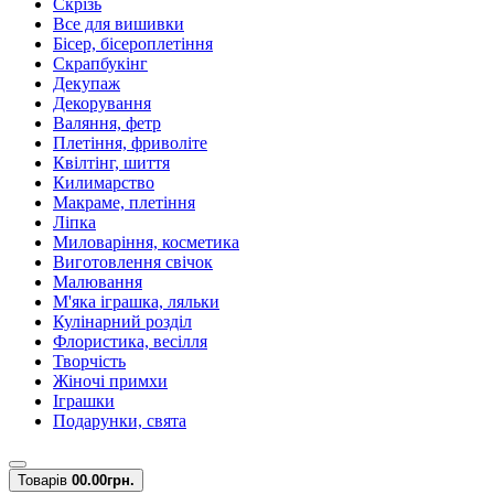
Скрізь
Все для вишивки
Бісер, бісероплетіння
Скрапбукінг
Декупаж
Декорування
Валяння, фетр
Плетіння, фриволіте
Квілтінг, шиття
Килимарство
Макраме, плетіння
Ліпка
Миловаріння, косметика
Виготовлення свічок
Малювання
М'яка іграшка, ляльки
Кулінарний розділ
Флористика, весілля
Творчість
Жіночі примхи
Іграшки
Подарунки, свята
Товарів
0
0.00грн.