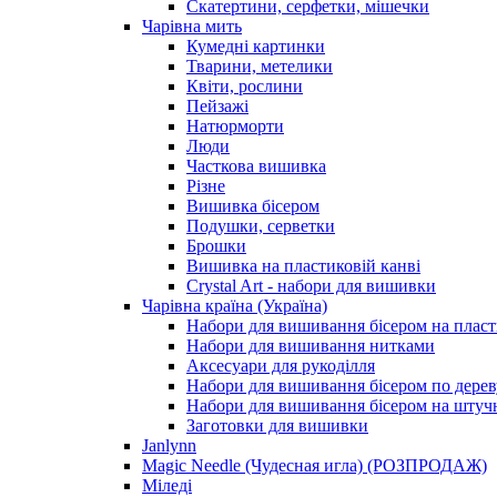
Скатертини, серфетки, мішечки
Чарiвна мить
Кумедні картинки
Тварини, метелики
Квіти, рослини
Пейзажі
Натюрморти
Люди
Часткова вишивка
Різне
Вишивка бісером
Подушки, серветки
Брошки
Вишивка на пластиковій канві
Crystal Art - набори для вишивки
Чарівна країна (Україна)
Набори для вишивання бісером на пласт
Набори для вишивання нитками
Аксесуари для рукоділля
Набори для вишивання бісером по дерев
Набори для вишивання бісером на штучн
Заготовки для вишивки
Janlynn
Magic Needle (Чудесная игла) (РОЗПРОДАЖ)
Міледі