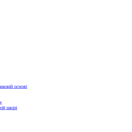
иковій основі
у
ій шкірі