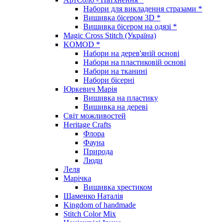
Набори для викладення стразами *
Вишивка бісером 3D *
Вишивка бісером на одязі *
Magic Cross Stitch (Україна)
KOMOD *
Набори на дерев'яній основі
Набори на пластиковій основі
Набори на тканині
Набори бісерні
Юркевич Марія
Вишивка на пластику
Вишивка на дереві
Світ можливостей
Heritage Crafts
Флора
Фауна
Природа
Люди
Леля
Марічка
Вишивка хрестиком
Шаменко Наталія
Kingdom of handmade
Stitch Color Mix