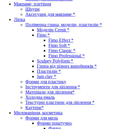
Макраме, плетіння
Шнури
Аксесуари для макраме *
Ліпка
Полімерна глина, моделін, пластилін *
Моделін Cernit *
Fimo *
Fimo Effect *
Fimo Soft *
Fimo Classic *
Fimo Professional *
Sculpey Polyform *
Глина від різних виробників *
Пластилін *
Jam clay *
Форми для пластику
Інструменти для ліплення *
Матеріали для ліплення*
Холодна емаль
Текстурні пластини для ліплення *
Каттери*
Миловаріння, косметика
Форми для мила
Форми поштучно
Фауна