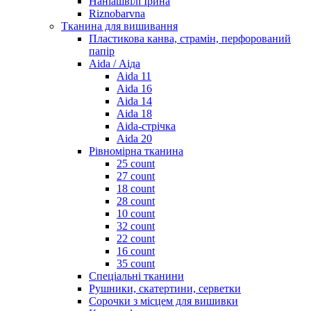
Наніашвілі Ірина
Riznobarvna
Тканина для вишивання
Пластикова канва, страмін, перфорований
папір
Aida / Аіда
Aida 11
Aida 16
Aida 14
Aida 18
Aida-стрічка
Aida 20
Рівномірна тканина
25 count
27 count
18 count
28 count
10 count
32 count
22 count
16 count
35 count
Спеціальні тканини
Рушники, скатертини, серветки
Сорочки з місцем для вишивки