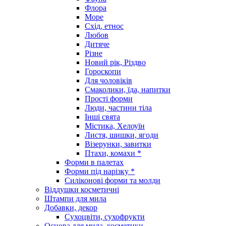
Флора
Море
Схід, етнос
Любов
Дитяче
Різне
Новий рік, Різдво
Гороскопи
Для чоловіків
Смаколики, їда, напитки
Прості форми
Люди, частини тіла
Інші свята
Містика, Хелоуїн
Листя, шишки, ягоди
Візерунки, завитки
Птахи, комахи *
Форми в палетах
Форми під нарізку *
Силіконові форми та молди
Віддушки косметичні
Штампи для мила
Добавки, декор
Сухоцвіти, сухофрукти
Основа для мила, косметики