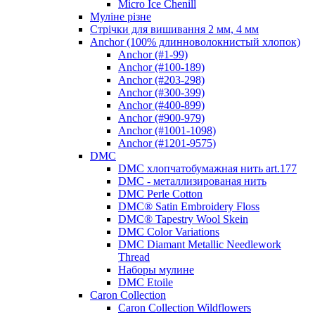
Micro Ice Chenill
Муліне різне
Стрічки для вишивання 2 мм, 4 мм
Anchor (100% длинноволокнистый хлопок)
Anchor (#1-99)
Anchor (#100-189)
Anchor (#203-298)
Anchor (#300-399)
Anchor (#400-899)
Anchor (#900-979)
Anchor (#1001-1098)
Anchor (#1201-9575)
DMC
DMC хлопчатобумажная нить art.177
DMC - металлизированая нить
DMC Perle Cotton
DMC® Satin Embroidery Floss
DMC® Tapestry Wool Skein
DMC Color Variations
DMC Diamant Metallic Needlework
Thread
Наборы мулине
DMC Etoile
Caron Collection
Caron Collection Wildflowers