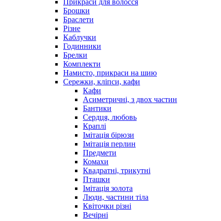
Прикраси для волосся
Брошки
Браслети
Різне
Каблучки
Годинники
Брелки
Комплекти
Намисто, прикраси на шию
Сережки, кліпси, кафи
Кафи
Асиметричні, з двох частин
Бантики
Сердця, любовь
Краплі
Імітація бірюзи
Імітація перлин
Предмети
Комахи
Квадратні, трикутні
Пташки
Імітація золота
Люди, частини тіла
Квіточки різні
Вечірні