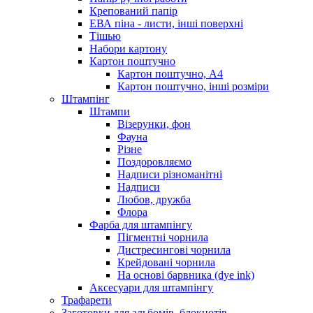
Крепований папір
ЕВА піна - листи, інші поверхні
Тішью
Набори картону
Картон поштучно
Картон поштучно, А4
Картон поштучно, інші розміри
Штампінг
Штампи
Візерунки, фон
Фауна
Різне
Поздоровляємо
Надписи різноманітні
Надписи
Любов, дружба
Флора
Фарба для штампінгу
Пігментні чорнила
Дистресингові чорнила
Крейдовані чорнила
На основі барвника (dye ink)
Аксесуари для штампінгу
Трафарети
Заготовки для альбомів, блокнотів