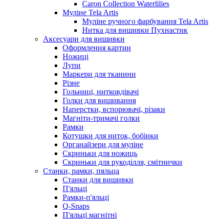
Caron Collection Waterlilies
Муліне Tela Artis
Муліне ручного фарбування Tela Artis
Нитка для вишивки Пухнастик
Аксесуари для вишивки
Оформлення картин
Ножиці
Лупи
Маркери для тканини
Різне
Гольниці, нитковдівачі
Голки для вишивання
Наперстки, вспорювачі, різаки
Магніти-тримачі голки
Рамки
Котушки для ниток, бобінки
Органайзери для муліне
Скриньки для ножиць
Скриньки для рукоділля, смітнички
Станки, рамки, пяльца
Станки для вишивки
П'яльці
Рамки-п'яльці
Q-Snaps
П'яльці магнітні