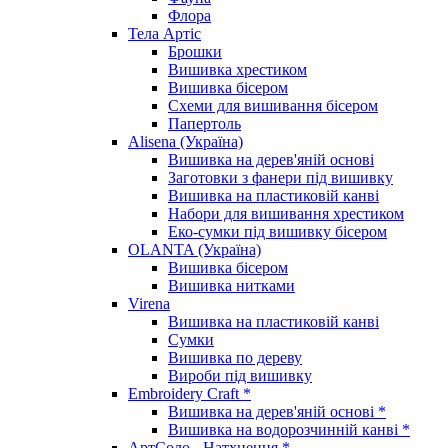
Флора
Тела Артіс
Брошки
Вишивка хрестиком
Вишивка бісером
Схеми для вишивання бісером
Папертоль
Alisena (Україна)
Вишивка на дерев'яній основі
Заготовки з фанери під вишивку
Вишивка на пластиковій канві
Набори для вишивання хрестиком
Еко-сумки під вишивку бісером
OLANTA (Україна)
Вишивка бісером
Вишивка нитками
Virena
Вишивка на пластиковій канві
Сумки
Вишивка по дереву
Вироби під вишивку
Embroidery Craft *
Вишивка на дерев'яній основі *
Вишивка на водорозчинній канві *
АртСоло - Натхнення *