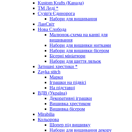
Kustom Krafts (Канада)
ТМ Леді *
Сузір'я Єдинорога
Набори для вишивання
ЛанСвіт
Нова Слобода
Малюнок-схема на канві для
вишивання
Набори для вишивки нитками
Набори для вишивки бісером
Бісерні мініатюри
Набори для шиття ляльок
Затишні хрестики *
Zayka stitch
Марки
Іграшки на підвісі
На підставці
ВДВ (Україна)
Декоративні іграшки
Вишивка хрестиком
Вишивка бісером
Mirabilia
Кольорова
Шопер під вишивку
Набори для вишивання декору