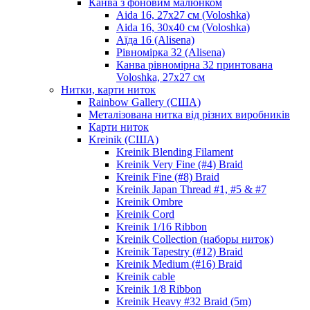
Канва з фоновим малюнком
Aida 16, 27х27 см (Voloshka)
Aida 16, 30х40 см (Voloshka)
Аїда 16 (Alisena)
Рівномірка 32 (Alisena)
Канва рівномірна 32 принтована
Voloshka, 27х27 см
Нитки, карти ниток
Rainbow Gallery (США)
Металізована нитка від різних виробників
Карти ниток
Kreinik (США)
Kreinik Blending Filament
Kreinik Very Fine (#4) Braid
Kreinik Fine (#8) Braid
Kreinik Japan Thread #1, #5 & #7
Kreinik Ombre
Kreinik Cord
Kreinik 1/16 Ribbon
Kreinik Collection (наборы ниток)
Kreinik Tapestry (#12) Braid
Kreinik Medium (#16) Braid
Kreinik cable
Kreinik 1/8 Ribbon
Kreinik Heavy #32 Braid (5m)