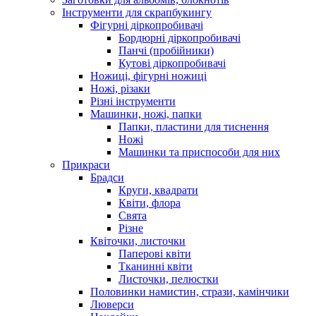
Інструменти для скрапбукингу
Фігурні діркопробивачі
Бордюрні діркопробивачі
Панчі (пробійники)
Кутові діркопробивачі
Ножиці, фігурні ножиці
Ножі, різаки
Різні інструменти
Машинки, ножі, папки
Папки, пластини для тиснення
Ножі
Машинки та приспособи для них
Прикраси
Брадси
Круги, квадрати
Квіти, флора
Свята
Різне
Квіточки, листочки
Паперові квіти
Тканинні квіти
Листочки, пелюстки
Половинки намистин, стрази, камінчики
Люверси