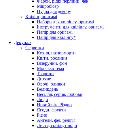
Фарби, рідкі перлини, лак
Мікробісер
Пудра для декору
Квілінг, оригамі
Набори для квілінгу, оригамі
Інструменти для квілінгу, оригамі
Папір для оригамі
Папір для квілінгу*
Декупаж
Серветки
Кухня, натюрморти
Квіти, рослини
Візерунки, фон
Морська тема
Тварини
Дитяче
Овочі, оливки
Великдень
Весілля, серця, любовь
Люди
Новий рік, Різдво
Ягоди, фрукти
Різне
Ангели, феї, релігія
Листя, гриби, плоди