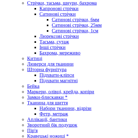
Стрічки, тасьма, шнури, бахрома
Капронові стрічки
Сатинові стрічки
Сатинові стрічки, 6мм
Сатинові стрічки, 25мм
Сатинові стрічки, 1см
Люрексові стрічки
Тасьма, сутаж
Інші стрічки
Бахрома, мереживо
Китиці
Люверси для тканини
Шторна фурнітура
Підхвати-кліпси
Підхвати магнітні
Бейка
Маркери, олівці, крейда, копіри
Замки-блискавки *
Тканина для шиття
Набори тканини, відрізи
Фетр, метраж
Аплікації, бантики
Зворотний бік подушок
Пір'я
Кравецькі ножиці *