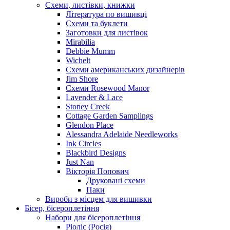
Схеми, листівки, книжки
Література по вишивці
Схеми та буклети
Заготовки для листівок
Mirabilia
Debbie Mumm
Wichelt
Схеми американських дизайнерів
Jim Shore
Cхеми Rosewood Manor
Lavender & Lace
Stoney Creek
Cottage Garden Samplings
Glendon Place
Alessandra Adelaide Needleworks
Ink Circles
Blackbird Designs
Just Nan
Вікторія Попович
Друковані схеми
Паки
Вироби з місцем для вишивки
Бісер, бісероплетіння
Набори для бісероплетіння
Ріоліс (Росія)