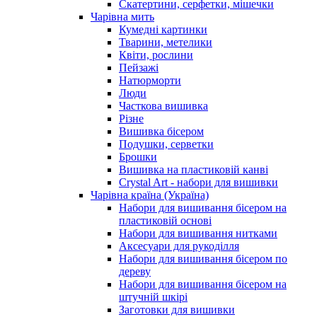
Скатертини, серфетки, мішечки
Чарiвна мить
Кумедні картинки
Тварини, метелики
Квіти, рослини
Пейзажі
Натюрморти
Люди
Часткова вишивка
Різне
Вишивка бісером
Подушки, серветки
Брошки
Вишивка на пластиковій канві
Crystal Art - набори для вишивки
Чарівна країна (Україна)
Набори для вишивання бісером на
пластиковій основі
Набори для вишивання нитками
Аксесуари для рукоділля
Набори для вишивання бісером по
дереву
Набори для вишивання бісером на
штучній шкірі
Заготовки для вишивки