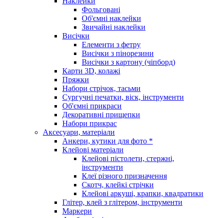
Наклейки
Фольговані
Об'ємні наклейки
Звичайні наклейки
Висічки
Елементи з фетру
Висічки з пінорезини
Висічки з картону (чіпборд)
Карти 3D, колажі
Пряжки
Набори стрічок, тасьми
Сургучні печатки, віск, інструменти
Об'ємні прикраси
Декоративні прищепки
Набори прикрас
Аксесуари, матеріали
Анкери, кутики для фото *
Клейові матеріали
Клейові пістолети, стержні,
інструменти
Клеї різного призначення
Скотч, клейкі стрічки
Клейові аркуші, крапки, квадратики
Глітер, клей з глітером, інструменти
Маркери