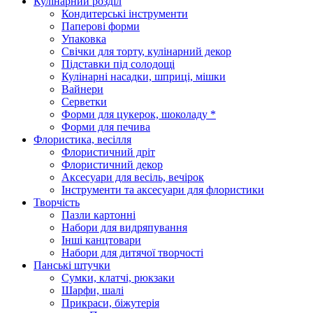
Кулінарний розділ
Кондитерські інструменти
Паперові форми
Упаковка
Свічки для торту, кулінарний декор
Підставки під солодощі
Кулінарні насадки, шприці, мішки
Вайнери
Серветки
Форми для цукерок, шоколаду *
Форми для печива
Флористика, весілля
Флористичний дріт
Флористичний декор
Аксесуари для весіль, вечірок
Інструменти та аксесуари для флористики
Творчість
Пазли картонні
Набори для видряпування
Інші канцтовари
Набори для дитячої творчості
Панські штучки
Сумки, клатчі, рюкзаки
Шарфи, шалі
Прикраси, біжутерія