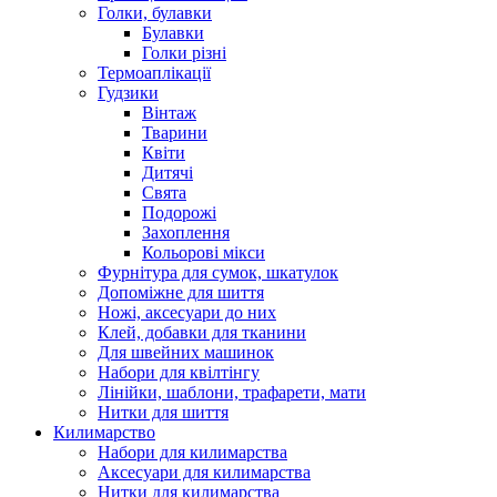
Голки, булавки
Булавки
Голки різні
Термоаплікації
Гудзики
Вінтаж
Тварини
Квіти
Дитячі
Свята
Подорожі
Захоплення
Кольорові мікси
Фурнітура для сумок, шкатулок
Допоміжне для шиття
Ножі, аксесуари до них
Клей, добавки для тканини
Для швейних машинок
Набори для квілтінгу
Лінійки, шаблони, трафарети, мати
Нитки для шиття
Килимарство
Набори для килимарства
Аксесуари для килимарства
Нитки для килимарства