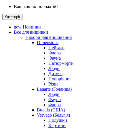
Ваш кошик порожній!
Категорії
new
Новинки
Все для вишивки
Набори для вишивання
Dimensions
Пейзажі
Флора
Фауна
Натюрморти
Люди
Дитяче
Новорічне
Різне
Lanarte (Голандія)
Люди
Фауна
Флора
Bucilla (США)
Vervaco (Бельгія)
Подушки
Картини