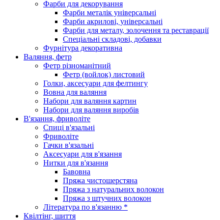
Фарби для декорування
Фарби металік універсальні
Фарби акрилові, універсальні
Фарби для металу, золочення та реставрації
Спеціальні складові, добавки
Фурнітура декоративна
Валяння, фетр
Фетр різноманітний
Фетр (войлок) листовий
Голки, аксесуари для фелтингу
Вовна для валяння
Набори для валяння картин
Набори для валяння виробів
В'язання, фриволіте
Спиці в'язальні
Фриволіте
Гачки в'язальні
Аксесуари для в'язання
Нитки для в'язання
Бавовна
Пряжа чистошерстяна
Пряжа з натуральних волокон
Пряжа з штучних волокон
Література по в'язанню *
Квілтінг, шиття