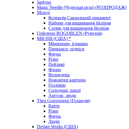
Janlynn
Magic Needle (Чудесная игла) (РОЗПРОДАЖ)
Міледі
Колекція Сакральний орнамент
Набори для вишивання бісером
Схеми для вишивання бісером
Гобелени ROGOBLEN (Румунія)
Mill Hill (США) *
Мініатюри, іграшки
Прикраси, підвіси
Фауна
Різне
Пейзажі
Флора
Великдень
Новорічні картини
Гелловін
Солодощі, напої
Ангели, люди
Thea Gouverneur (Голандія)
Квіти
Різне
Фауна
Люди
Design Works (США)