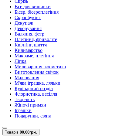
Скрізь
Все для вишивки
Бісер, бісероплетіння
Скрапбукінг
Декупаж
Декорування
Валяння, фетр
Плетіння, фриволіте
Квілтінг, шиття
Килимарство
Макраме, плетіння
Ліпка
Миловаріння, косметика
Виготовлення свічок
Малювання
М'яка іграшка, ляльки
Кулінарний розділ
Флористика, весілля
Творчість
Жіночі примхи
Іграшки
Подарунки, свята
Товарів
0
0.00грн.