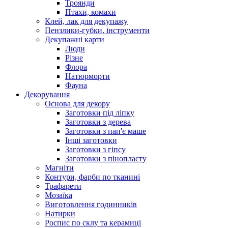
Троянди
Птахи, комахи
Клей, лак для декупажу
Пензлики-губки, інструменти
Декупажні карти
Люди
Різне
Флора
Натюрморти
Фауна
Декорування
Основа для декору
Заготовки під ліпку
Заготовки з дерева
Заготовки з пап'є маше
Інші заготовки
Заготовки з гіпсу
Заготовки з пінопласту
Магніти
Контури, фарби по тканині
Трафарети
Мозаїка
Виготовлення годинників
Натирки
Роспис по склу та керамиці