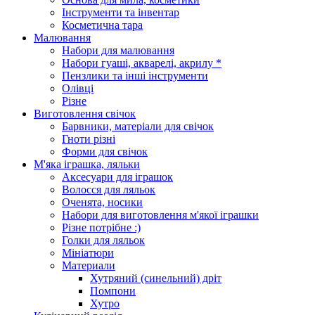
Інструменти та інвентар
Косметична тара
Малювання
Набори для малювання
Набори гуаші, акварелі, акрилу *
Пензлики та інші інструменти
Олівці
Різне
Виготовлення свічок
Барвники, матеріали для свічок
Гноти різні
Форми для свічок
М'яка іграшка, ляльки
Аксесуари для іграшок
Волосся для ляльок
Оченята, носики
Набори для виготовлення м'якої іграшки
Різне потрібне :)
Голки для ляльок
Мініатюри
Материали
Хутряний (синельний) дріт
Помпони
Хутро