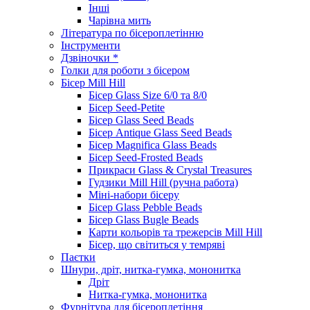
Інші
Чарівна мить
Література по бісероплетінню
Інструменти
Дзвіночки *
Голки для роботи з бісером
Бісер Mill Hill
Бісер Glass Size 6/0 та 8/0
Бісер Seed-Petite
Бісер Glass Seed Beads
Бісер Antique Glass Seed Beads
Бісер Magnifica Glass Beads
Бісер Seed-Frosted Beads
Прикраси Glass & Crystal Treasures
Гудзики Mill Hill (ручна работа)
Міні-набори бісеру
Бісер Glass Pebble Beads
Бісер Glass Bugle Beads
Карти кольорів та трежерсів Mill Hill
Бісер, що світиться у темряві
Паєтки
Шнури, дріт, нитка-гумка, мононитка
Дріт
Нитка-гумка, мононитка
Фурнітура для бісероплетіння