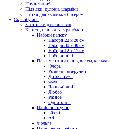
Намистини*
Підвіски, кулони, шарміки
Нитки для вышивки бисером
Скрапбукінг
Заготовки для листівок
Картон, папір для скрапбукінгу
Набори паперу
Набори 22 х 28 см
Набори 30 х 30 см
Набори 12 х 17 см
Набори інші
Пергаментний папір, велум, калька
Флора
Розводи, візерунки
Дитяча тема
Фауна
Чорно-білий
Любов
Разное
Однотонна
Папір поштучно
30х30
А4
Фольга
Папір ручної работи