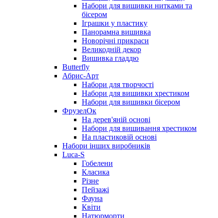
Набори для вишивки нитками та
бісером
Іграшки у пластику
Панорамна вишивка
Новорічні прикраси
Великодній декор
Вишивка гладдю
Butterfly
Абрис-Арт
Набори для творчості
Набори для вишивки хрестиком
Набори для вишивки бісером
ФрузелОк
На дерев'яній основі
Набори для вишивання хрестиком
На пластиковій основі
Набори інших виробників
Luca-S
Гобелени
Класика
Різне
Пейзажі
Фауна
Квіти
Натюрморти