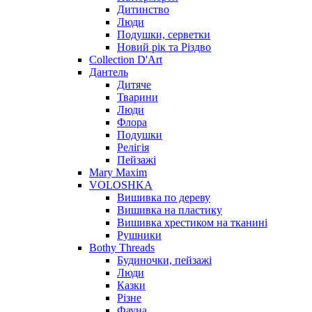
Дитинство
Люди
Подушки, серветки
Новий рік та Різдво
Collection D'Art
Дантель
Дитяче
Тварини
Люди
Флора
Подушки
Релігія
Пейзажі
Mary Maxim
VOLOSHKA
Вишивка по дереву
Вишивка на пластику
Вишивка хрестиком на тканині
Рушники
Bothy Threads
Будиночки, пейзажі
Люди
Казки
Різне
Фауна