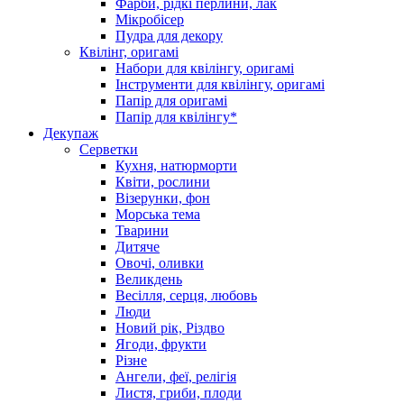
Фарби, рідкі перлини, лак
Мікробісер
Пудра для декору
Квілінг, оригамі
Набори для квілінгу, оригамі
Інструменти для квілінгу, оригамі
Папір для оригамі
Папір для квілінгу*
Декупаж
Серветки
Кухня, натюрморти
Квіти, рослини
Візерунки, фон
Морська тема
Тварини
Дитяче
Овочі, оливки
Великдень
Весілля, серця, любовь
Люди
Новий рік, Різдво
Ягоди, фрукти
Різне
Ангели, феї, релігія
Листя, гриби, плоди