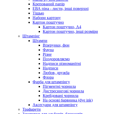
Крепований папір
ЕВА піна - листи, інші поверхні
Тішью
Набори картону
Картон поштучно
Картон поштучно, А4
Картон поштучно, інші розміри
Штампінг
Штампи
Візерунки, фон
Фауна
Різне
Поздоровляємо
Надписи різноманітні
Надписи
Любов, дружба
Флора
Фарба для штампінгу
Пігментні чорнила
Дистресингові чорнила
Крейдовані чорнила
На основі барвника (dye ink)
Аксесуари для штампінгу
Трафарети
Заготовки для альбомів, блокнотів