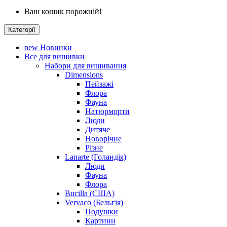
Ваш кошик порожній!
Категорії
new
Новинки
Все для вишивки
Набори для вишивання
Dimensions
Пейзажі
Флора
Фауна
Натюрморти
Люди
Дитяче
Новорічне
Різне
Lanarte (Голандія)
Люди
Фауна
Флора
Bucilla (США)
Vervaco (Бельгія)
Подушки
Картини