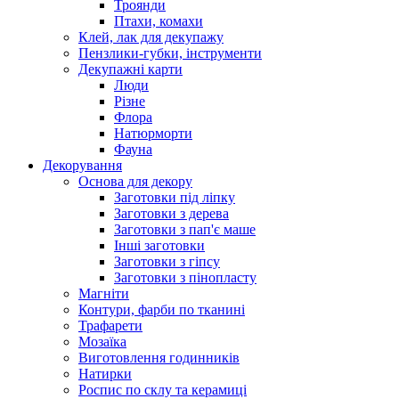
Троянди
Птахи, комахи
Клей, лак для декупажу
Пензлики-губки, інструменти
Декупажні карти
Люди
Різне
Флора
Натюрморти
Фауна
Декорування
Основа для декору
Заготовки під ліпку
Заготовки з дерева
Заготовки з пап'є маше
Інші заготовки
Заготовки з гіпсу
Заготовки з пінопласту
Магніти
Контури, фарби по тканині
Трафарети
Мозаїка
Виготовлення годинників
Натирки
Роспис по склу та керамиці