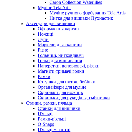
Caron Collection Waterlilies
Муліне Tela Artis
Муліне ручного фарбування Tela Artis
Нитка для вишивки Пухнастик
Аксесуари для вишивки
Оформлення картин
Ножиці
Лупи
Маркери для тканини
Різне
Гольниці, нитковдівачі
Голки для вишивання
Наперстки, вспорювачі, різаки
Магніти-тримачі голки
Рамки
Котушки для ниток, бобінки
Органайзери для муліне
Скриньки для ножиць
Скриньки для рукоділля, смітнички
Станки, рамки, пяльца
Станки для вишивки
П'яльці
Рамки-п'яльці
Q-Snaps
П'яльці магнітні