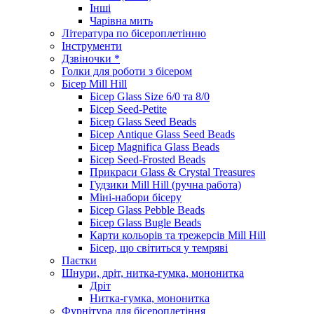
Інші
Чарівна мить
Література по бісероплетінню
Інструменти
Дзвіночки *
Голки для роботи з бісером
Бісер Mill Hill
Бісер Glass Size 6/0 та 8/0
Бісер Seed-Petite
Бісер Glass Seed Beads
Бісер Antique Glass Seed Beads
Бісер Magnifica Glass Beads
Бісер Seed-Frosted Beads
Прикраси Glass & Crystal Treasures
Гудзики Mill Hill (ручна работа)
Міні-набори бісеру
Бісер Glass Pebble Beads
Бісер Glass Bugle Beads
Карти кольорів та трежерсів Mill Hill
Бісер, що світиться у темряві
Паєтки
Шнури, дріт, нитка-гумка, мононитка
Дріт
Нитка-гумка, мононитка
Фурнітура для бісероплетіння