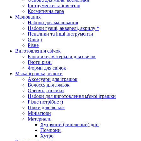
Інструменти та інвентар
Косметична тара
Малювання
Набори для малювання
Набори гуаші, акварелі, акрилу *
Пензлики та інші інструменти
Олівці
Різне
Виготовлення свічок
Барвники, матеріали для свічок
Гноти різні
Форми для свічок
М'яка іграшка, ляльки
Аксесуари для іграшок
Волосся для ляльок
Оченята, носики
Набори для виготовлення м'якої іграшки
Різне потрібне :)
Голки для ляльок
Мініатюри
Материали
Хутряний (синельний) дріт
Помпони
Хутро