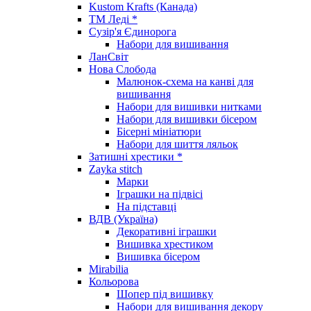
Kustom Krafts (Канада)
ТМ Леді *
Сузір'я Єдинорога
Набори для вишивання
ЛанСвіт
Нова Слобода
Малюнок-схема на канві для
вишивання
Набори для вишивки нитками
Набори для вишивки бісером
Бісерні мініатюри
Набори для шиття ляльок
Затишні хрестики *
Zayka stitch
Марки
Іграшки на підвісі
На підставці
ВДВ (Україна)
Декоративні іграшки
Вишивка хрестиком
Вишивка бісером
Mirabilia
Кольорова
Шопер під вишивку
Набори для вишивання декору