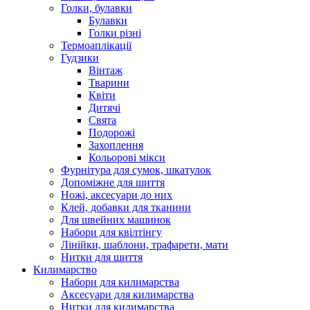
Голки, булавки
Булавки
Голки різні
Термоаплікації
Гудзики
Вінтаж
Тварини
Квіти
Дитячі
Свята
Подорожі
Захоплення
Кольорові мікси
Фурнітура для сумок, шкатулок
Допоміжне для шиття
Ножі, аксесуари до них
Клей, добавки для тканини
Для швейних машинок
Набори для квілтінгу
Лінійки, шаблони, трафарети, мати
Нитки для шиття
Килимарство
Набори для килимарства
Аксесуари для килимарства
Нитки для килимарства