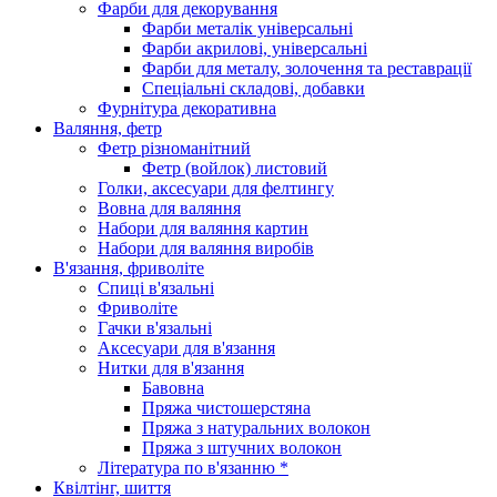
Фарби для декорування
Фарби металік універсальні
Фарби акрилові, універсальні
Фарби для металу, золочення та реставрації
Спеціальні складові, добавки
Фурнітура декоративна
Валяння, фетр
Фетр різноманітний
Фетр (войлок) листовий
Голки, аксесуари для фелтингу
Вовна для валяння
Набори для валяння картин
Набори для валяння виробів
В'язання, фриволіте
Спиці в'язальні
Фриволіте
Гачки в'язальні
Аксесуари для в'язання
Нитки для в'язання
Бавовна
Пряжа чистошерстяна
Пряжа з натуральних волокон
Пряжа з штучних волокон
Література по в'язанню *
Квілтінг, шиття