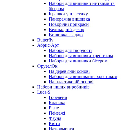
Набори для вишивки нитками та
бісером
Іграшки у пластику
Панорамна вишивка
Новорічні прикраси
Великодній декор
Вишивка гладдю
Butterfly
Абрис-Арт
Набори для творчості
Набори для вишивки хрестиком
Набори для вишивки бісером
ФрузелОк
На дерев'яній основі
Набори для вишивання хрестиком
На пластиковій основі
Набори інших виробників
Luca-S
Гобелени
Класика
Різне
Пейзажі
Фауна
Квіти
Натюрморти