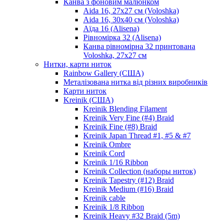
Канва з фоновим малюнком
Aida 16, 27х27 см (Voloshka)
Aida 16, 30х40 см (Voloshka)
Аїда 16 (Alisena)
Рівномірка 32 (Alisena)
Канва рівномірна 32 принтована
Voloshka, 27х27 см
Нитки, карти ниток
Rainbow Gallery (США)
Металізована нитка від різних виробників
Карти ниток
Kreinik (США)
Kreinik Blending Filament
Kreinik Very Fine (#4) Braid
Kreinik Fine (#8) Braid
Kreinik Japan Thread #1, #5 & #7
Kreinik Ombre
Kreinik Cord
Kreinik 1/16 Ribbon
Kreinik Collection (наборы ниток)
Kreinik Tapestry (#12) Braid
Kreinik Medium (#16) Braid
Kreinik cable
Kreinik 1/8 Ribbon
Kreinik Heavy #32 Braid (5m)