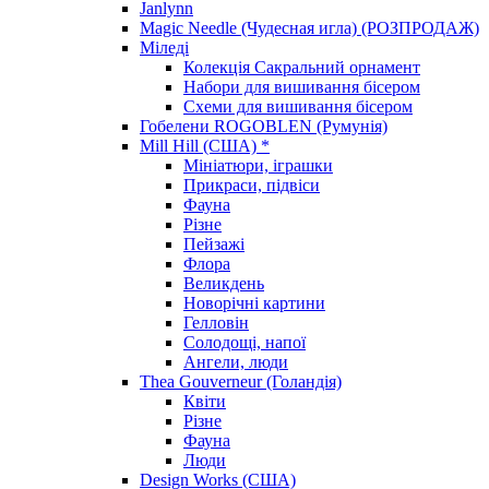
Janlynn
Magic Needle (Чудесная игла) (РОЗПРОДАЖ)
Міледі
Колекція Сакральний орнамент
Набори для вишивання бісером
Схеми для вишивання бісером
Гобелени ROGOBLEN (Румунія)
Mill Hill (США) *
Мініатюри, іграшки
Прикраси, підвіси
Фауна
Різне
Пейзажі
Флора
Великдень
Новорічні картини
Гелловін
Солодощі, напої
Ангели, люди
Thea Gouverneur (Голандія)
Квіти
Різне
Фауна
Люди
Design Works (США)