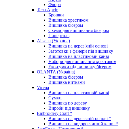
Флора
Тела Артіс
Брошки
Вишивка хрестиком
Вишивка бісером
Схеми для вишивання бісером
Папертоль
Alisena (Україна)
Вишивка на дерев'яній основі
Заготовки з фанери під вишивку
Вишивка на пластиковій канві
Набори для вишивання хрестиком
Еко-сумки під вишивку бісером
OLANTA (Україна)
Вишивка бісером
Вишивка нитками
Virena
Вишивка на пластиковій канві
Сумки
Вишивка по дереву
Вироби під вишивку
Embroidery Craft *
Вишивка на дерев'яній основі *
Вишивка на водорозчинній канві *
АртСоло - Натхнення *