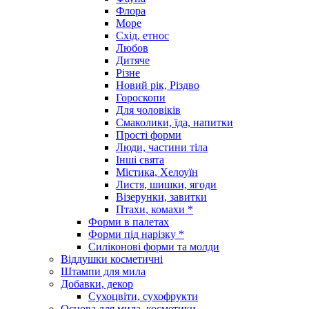
Флора
Море
Схід, етнос
Любов
Дитяче
Різне
Новий рік, Різдво
Гороскопи
Для чоловіків
Смаколики, їда, напитки
Прості форми
Люди, частини тіла
Інші свята
Містика, Хелоуїн
Листя, шишки, ягоди
Візерунки, завитки
Птахи, комахи *
Форми в палетах
Форми під нарізку *
Силіконові форми та молди
Віддушки косметичні
Штампи для мила
Добавки, декор
Сухоцвіти, сухофрукти
Основа для мила, косметики