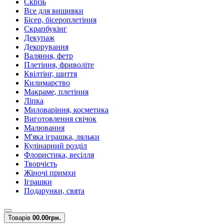
Скрізь
Все для вишивки
Бісер, бісероплетіння
Скрапбукінг
Декупаж
Декорування
Валяння, фетр
Плетіння, фриволіте
Квілтінг, шиття
Килимарство
Макраме, плетіння
Ліпка
Миловаріння, косметика
Виготовлення свічок
Малювання
М'яка іграшка, ляльки
Кулінарний розділ
Флористика, весілля
Творчість
Жіночі примхи
Іграшки
Подарунки, свята
Товарів
0
0.00грн.