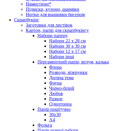
Намистини*
Підвіски, кулони, шарміки
Нитки для вышивки бисером
Скрапбукінг
Заготовки для листівок
Картон, папір для скрапбукінгу
Набори паперу
Набори 22 х 28 см
Набори 30 х 30 см
Набори 12 х 17 см
Набори інші
Пергаментний папір, велум, калька
Флора
Розводи, візерунки
Дитяча тема
Фауна
Чорно-білий
Любов
Разное
Однотонна
Папір поштучно
30х30
А4
Фольга
Папір ручної работи