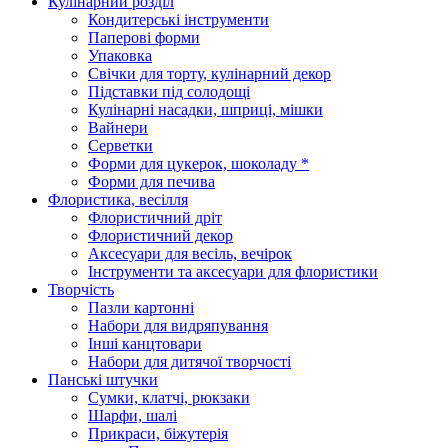
Кулінарний розділ
Кондитерські інструменти
Паперові форми
Упаковка
Свічки для торту, кулінарний декор
Підставки під солодощі
Кулінарні насадки, шприці, мішки
Вайнери
Серветки
Форми для цукерок, шоколаду *
Форми для печива
Флористика, весілля
Флористичний дріт
Флористичний декор
Аксесуари для весіль, вечірок
Інструменти та аксесуари для флористики
Творчість
Пазли картонні
Набори для видряпування
Інші канцтовари
Набори для дитячої творчості
Панські штучки
Сумки, клатчі, рюкзаки
Шарфи, шалі
Прикраси, біжутерія