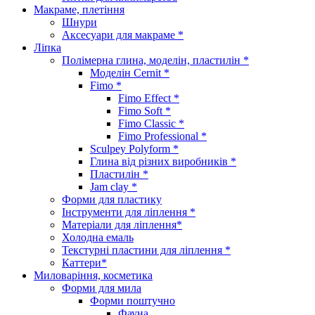
Макраме, плетіння
Шнури
Аксесуари для макраме *
Ліпка
Полімерна глина, моделін, пластилін *
Моделін Cernit *
Fimo *
Fimo Effect *
Fimo Soft *
Fimo Classic *
Fimo Professional *
Sculpey Polyform *
Глина від різних виробників *
Пластилін *
Jam clay *
Форми для пластику
Інструменти для ліплення *
Матеріали для ліплення*
Холодна емаль
Текстурні пластини для ліплення *
Каттери*
Миловаріння, косметика
Форми для мила
Форми поштучно
Фауна