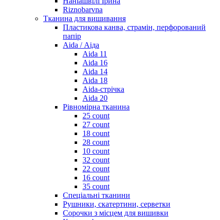
Наніашвілі Ірина
Riznobarvna
Тканина для вишивання
Пластикова канва, страмін, перфорований
папір
Aida / Аіда
Aida 11
Aida 16
Aida 14
Aida 18
Aida-стрічка
Aida 20
Рівномірна тканина
25 count
27 count
18 count
28 count
10 count
32 count
22 count
16 count
35 count
Спеціальні тканини
Рушники, скатертини, серветки
Сорочки з місцем для вишивки