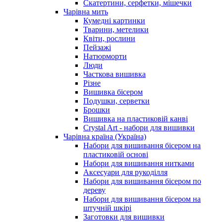
Скатертини, серфетки, мішечки
Чарiвна мить
Кумедні картинки
Тварини, метелики
Квіти, рослини
Пейзажі
Натюрморти
Люди
Часткова вишивка
Різне
Вишивка бісером
Подушки, серветки
Брошки
Вишивка на пластиковій канві
Crystal Art - набори для вишивки
Чарівна країна (Україна)
Набори для вишивання бісером на
пластиковій основі
Набори для вишивання нитками
Аксесуари для рукоділля
Набори для вишивання бісером по
дереву
Набори для вишивання бісером на
штучній шкірі
Заготовки для вишивки