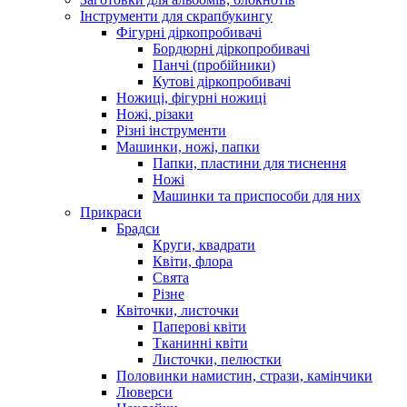
Інструменти для скрапбукингу
Фігурні діркопробивачі
Бордюрні діркопробивачі
Панчі (пробійники)
Кутові діркопробивачі
Ножиці, фігурні ножиці
Ножі, різаки
Різні інструменти
Машинки, ножі, папки
Папки, пластини для тиснення
Ножі
Машинки та приспособи для них
Прикраси
Брадси
Круги, квадрати
Квіти, флора
Свята
Різне
Квіточки, листочки
Паперові квіти
Тканинні квіти
Листочки, пелюстки
Половинки намистин, стрази, камінчики
Люверси