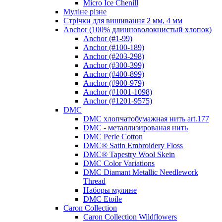
Micro Ice Chenill
Муліне різне
Стрічки для вишивання 2 мм, 4 мм
Anchor (100% длинноволокнистый хлопок)
Anchor (#1-99)
Anchor (#100-189)
Anchor (#203-298)
Anchor (#300-399)
Anchor (#400-899)
Anchor (#900-979)
Anchor (#1001-1098)
Anchor (#1201-9575)
DMC
DMC хлопчатобумажная нить art.177
DMC - металлизированая нить
DMC Perle Cotton
DMC® Satin Embroidery Floss
DMC® Tapestry Wool Skein
DMC Color Variations
DMC Diamant Metallic Needlework
Thread
Наборы мулине
DMC Etoile
Caron Collection
Caron Collection Wildflowers