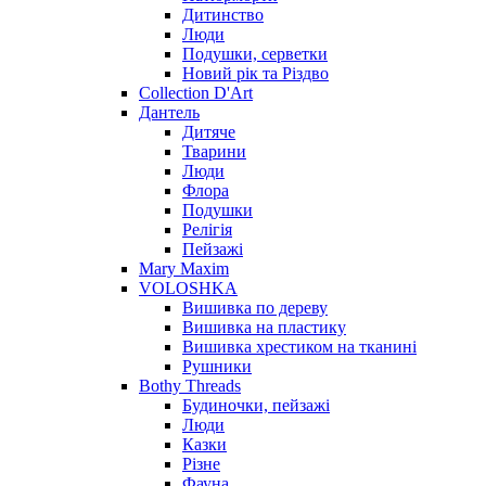
Дитинство
Люди
Подушки, серветки
Новий рік та Різдво
Collection D'Art
Дантель
Дитяче
Тварини
Люди
Флора
Подушки
Релігія
Пейзажі
Mary Maxim
VOLOSHKA
Вишивка по дереву
Вишивка на пластику
Вишивка хрестиком на тканині
Рушники
Bothy Threads
Будиночки, пейзажі
Люди
Казки
Різне
Фауна