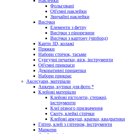
Наклейки
Фольговані
Об'ємні наклейки
Звичайні наклейки
Висічки
Елементи з фетру
Висічки з пінорезини
Висічки з картону (чіпборд)
Карти 3D, колажі
Пряжки
Набори стрічок, тасьми
Сургучні печатки, віск, інструменти
Об'ємні прикраси
Декоративні прищепки
Набори прикрас
Аксесуари, матеріали
Анкери, кутики для фото *
Клейові матеріали
Клейові пістолети, стержні,
інструменти
Клеї різного призначення
Скотч, клейкі стрічки
Клейові аркуші, крапки, квадратики
Глітер, клей з глітером, інструменти
Маркери