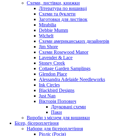
Схеми, листівки, книжки
Література по вишивці
Схеми та буклети
Заготовки для листівок
Mirabilia
Debbie Mumm
Wichelt
Схеми американських дизайнерів
Jim Shore
Cхеми Rosewood Manor
Lavender & Lace
Stoney Creek
Cottage Garden Samplings
Glendon Place
Alessandra Adelaide Needleworks
Ink Circles
Blackbird Designs
Just Nan
Вікторія Попович
Друковані схеми
Паки
Вироби з місцем для вишивки
Бісер, бісероплетіння
Набори для бісероплетіння
Ріоліс (Росія)