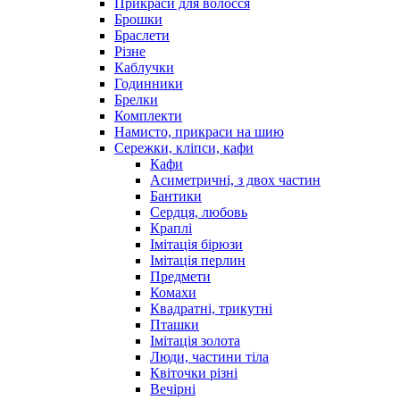
Прикраси для волосся
Брошки
Браслети
Різне
Каблучки
Годинники
Брелки
Комплекти
Намисто, прикраси на шию
Сережки, кліпси, кафи
Кафи
Асиметричні, з двох частин
Бантики
Сердця, любовь
Краплі
Імітація бірюзи
Імітація перлин
Предмети
Комахи
Квадратні, трикутні
Пташки
Імітація золота
Люди, частини тіла
Квіточки різні
Вечірні