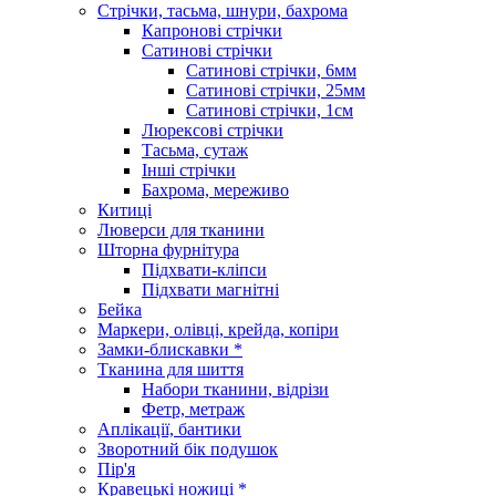
Стрічки, тасьма, шнури, бахрома
Капронові стрічки
Сатинові стрічки
Сатинові стрічки, 6мм
Сатинові стрічки, 25мм
Сатинові стрічки, 1см
Люрексові стрічки
Тасьма, сутаж
Інші стрічки
Бахрома, мереживо
Китиці
Люверси для тканини
Шторна фурнітура
Підхвати-кліпси
Підхвати магнітні
Бейка
Маркери, олівці, крейда, копіри
Замки-блискавки *
Тканина для шиття
Набори тканини, відрізи
Фетр, метраж
Аплікації, бантики
Зворотний бік подушок
Пір'я
Кравецькі ножиці *