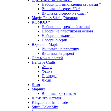
Набори для викладення стразами *
Вишивка бісером 3D *
Вишивка бісером на одязі *
Magic Cross Stitch (Україна)
KOMOD *
Набори на дерев'яній основі
Набори на пластиковій основі
Набори на тканині
Набори бісерні
Юркевич Марія
Вишивка на пластику
Вишивка на дереві
Світ можливостей
Heritage Crafts
Флора
Фауна
Природа
Люди
Леля
Марічка
Вишивка хрестиком
Шаменко Наталія
Kingdom of handmade
Stitch Color Mix