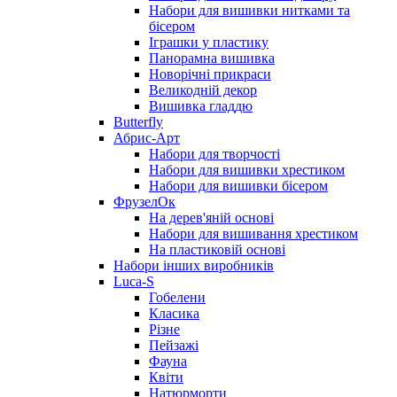
Набори для вишивки нитками та
бісером
Іграшки у пластику
Панорамна вишивка
Новорічні прикраси
Великодній декор
Вишивка гладдю
Butterfly
Абрис-Арт
Набори для творчості
Набори для вишивки хрестиком
Набори для вишивки бісером
ФрузелОк
На дерев'яній основі
Набори для вишивання хрестиком
На пластиковій основі
Набори інших виробників
Luca-S
Гобелени
Класика
Різне
Пейзажі
Фауна
Квіти
Натюрморти