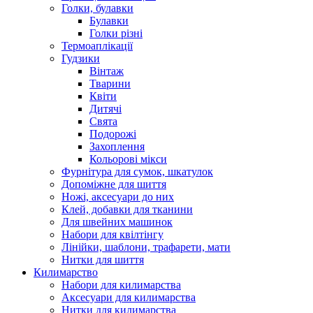
Голки, булавки
Булавки
Голки різні
Термоаплікації
Гудзики
Вінтаж
Тварини
Квіти
Дитячі
Свята
Подорожі
Захоплення
Кольорові мікси
Фурнітура для сумок, шкатулок
Допоміжне для шиття
Ножі, аксесуари до них
Клей, добавки для тканини
Для швейних машинок
Набори для квілтінгу
Лінійки, шаблони, трафарети, мати
Нитки для шиття
Килимарство
Набори для килимарства
Аксесуари для килимарства
Нитки для килимарства