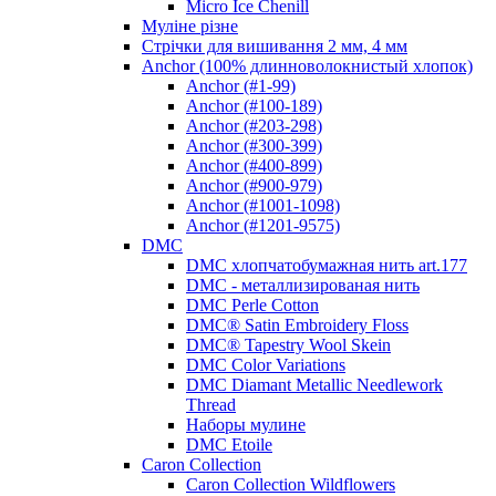
Micro Ice Chenill
Муліне різне
Стрічки для вишивання 2 мм, 4 мм
Anchor (100% длинноволокнистый хлопок)
Anchor (#1-99)
Anchor (#100-189)
Anchor (#203-298)
Anchor (#300-399)
Anchor (#400-899)
Anchor (#900-979)
Anchor (#1001-1098)
Anchor (#1201-9575)
DMC
DMC хлопчатобумажная нить art.177
DMC - металлизированая нить
DMC Perle Cotton
DMC® Satin Embroidery Floss
DMC® Tapestry Wool Skein
DMC Color Variations
DMC Diamant Metallic Needlework
Thread
Наборы мулине
DMC Etoile
Caron Collection
Caron Collection Wildflowers