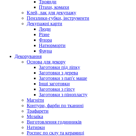
Троянди
Птахи, комахи
Клей, лак для декупажу
Пензлики-губки, інструменти
Декупажні карти
Люди
Різне
Флора
Натюрморти
Фауна
Декорування
Основа для декору
Заготовки під ліпку
Заготовки з дерева
Заготовки з пап'є маше
Інші заготовки
Заготовки з гіпсу
Заготовки з пінопласту
Магніти
Контури, фарби по тканині
Трафарети
Мозаїка
Виготовлення годинників
Натирки
Роспис по склу та керамиці