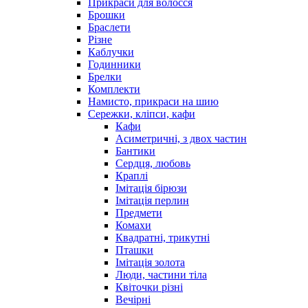
Прикраси для волосся
Брошки
Браслети
Різне
Каблучки
Годинники
Брелки
Комплекти
Намисто, прикраси на шию
Сережки, кліпси, кафи
Кафи
Асиметричні, з двох частин
Бантики
Сердця, любовь
Краплі
Імітація бірюзи
Імітація перлин
Предмети
Комахи
Квадратні, трикутні
Пташки
Імітація золота
Люди, частини тіла
Квіточки різні
Вечірні