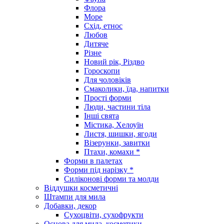
Флора
Море
Схід, етнос
Любов
Дитяче
Різне
Новий рік, Різдво
Гороскопи
Для чоловіків
Смаколики, їда, напитки
Прості форми
Люди, частини тіла
Інші свята
Містика, Хелоуїн
Листя, шишки, ягоди
Візерунки, завитки
Птахи, комахи *
Форми в палетах
Форми під нарізку *
Силіконові форми та молди
Віддушки косметичні
Штампи для мила
Добавки, декор
Сухоцвіти, сухофрукти
Основа для мила, косметики