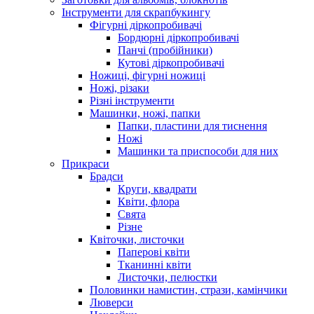
Інструменти для скрапбукингу
Фігурні діркопробивачі
Бордюрні діркопробивачі
Панчі (пробійники)
Кутові діркопробивачі
Ножиці, фігурні ножиці
Ножі, різаки
Різні інструменти
Машинки, ножі, папки
Папки, пластини для тиснення
Ножі
Машинки та приспособи для них
Прикраси
Брадси
Круги, квадрати
Квіти, флора
Свята
Різне
Квіточки, листочки
Паперові квіти
Тканинні квіти
Листочки, пелюстки
Половинки намистин, стрази, камінчики
Люверси