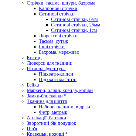
Стрічки, тасьма, шнури, бахрома
Капронові стрічки
Сатинові стрічки
Сатинові стрічки, 6мм
Сатинові стрічки, 25мм
Сатинові стрічки, 1см
Люрексові стрічки
Тасьма, сутаж
Інші стрічки
Бахрома, мереживо
Китиці
Люверси для тканини
Шторна фурнітура
Підхвати-кліпси
Підхвати магнітні
Бейка
Маркери, олівці, крейда, копіри
Замки-блискавки *
Тканина для шиття
Набори тканини, відрізи
Фетр, метраж
Аплікації, бантики
Зворотний бік подушок
Пір'я
Кравецькі ножиці *