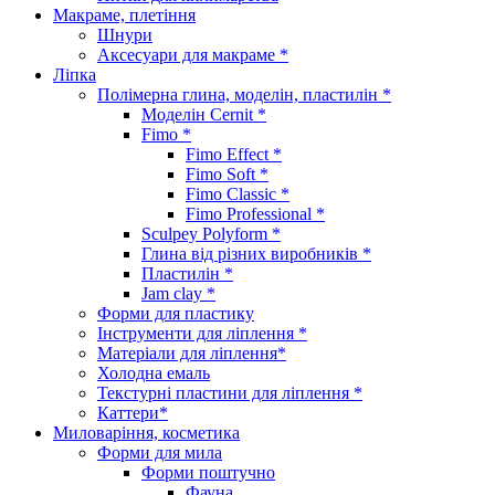
Макраме, плетіння
Шнури
Аксесуари для макраме *
Ліпка
Полімерна глина, моделін, пластилін *
Моделін Cernit *
Fimo *
Fimo Effect *
Fimo Soft *
Fimo Classic *
Fimo Professional *
Sculpey Polyform *
Глина від різних виробників *
Пластилін *
Jam clay *
Форми для пластику
Інструменти для ліплення *
Матеріали для ліплення*
Холодна емаль
Текстурні пластини для ліплення *
Каттери*
Миловаріння, косметика
Форми для мила
Форми поштучно
Фауна