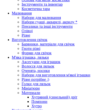
Інструменти та інвентар
Косметична тара
Малювання
Набори для малювання
Набори гуаші, акварелі, акрилу *
Пензлики та інші інструменти
Олівці
Різне
Виготовлення свічок
Барвники, матеріали для свічок
Гноти різні
Форми для свічок
М'яка іграшка, ляльки
Аксесуари для іграшок
Волосся для ляльок
Оченята, носики
Набори для виготовлення м'якої іграшки
Різне потрібне :)
Голки для ляльок
Мініатюри
Материали
Хутряний (синельний) дріт
Помпони
Хутро