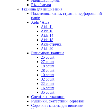
Наніашвілі Ірина
Riznobarvna
Тканина для вишивання
Пластикова канва, страмін, перфорований
папір
Aida / Аіда
Aida 11
Aida 16
Aida 14
Aida 18
Aida-стрічка
Aida 20
Рівномірна тканина
25 count
27 count
18 count
28 count
10 count
32 count
22 count
16 count
35 count
Спеціальні тканини
Рушники, скатертини, серветки
Сорочки з місцем для вишивки