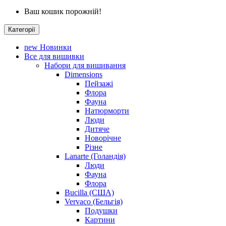
Ваш кошик порожній!
Категорії
new
Новинки
Все для вишивки
Набори для вишивання
Dimensions
Пейзажі
Флора
Фауна
Натюрморти
Люди
Дитяче
Новорічне
Різне
Lanarte (Голандія)
Люди
Фауна
Флора
Bucilla (США)
Vervaco (Бельгія)
Подушки
Картини