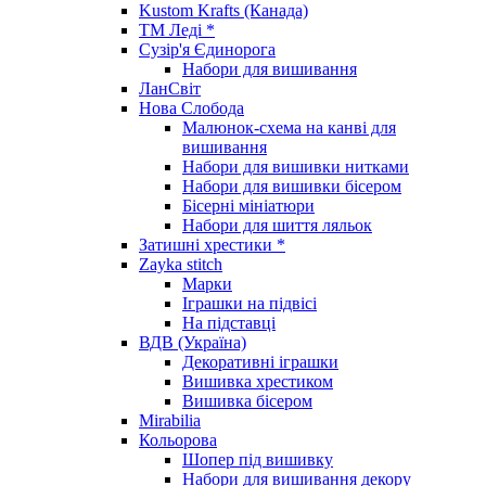
Kustom Krafts (Канада)
ТМ Леді *
Сузір'я Єдинорога
Набори для вишивання
ЛанСвіт
Нова Слобода
Малюнок-схема на канві для
вишивання
Набори для вишивки нитками
Набори для вишивки бісером
Бісерні мініатюри
Набори для шиття ляльок
Затишні хрестики *
Zayka stitch
Марки
Іграшки на підвісі
На підставці
ВДВ (Україна)
Декоративні іграшки
Вишивка хрестиком
Вишивка бісером
Mirabilia
Кольорова
Шопер під вишивку
Набори для вишивання декору