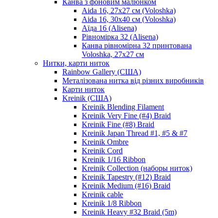
Канва з фоновим малюнком
Aida 16, 27х27 см (Voloshka)
Aida 16, 30х40 см (Voloshka)
Аїда 16 (Alisena)
Рівномірка 32 (Alisena)
Канва рівномірна 32 принтована
Voloshka, 27х27 см
Нитки, карти ниток
Rainbow Gallery (США)
Металізована нитка від різних виробників
Карти ниток
Kreinik (США)
Kreinik Blending Filament
Kreinik Very Fine (#4) Braid
Kreinik Fine (#8) Braid
Kreinik Japan Thread #1, #5 & #7
Kreinik Ombre
Kreinik Cord
Kreinik 1/16 Ribbon
Kreinik Collection (наборы ниток)
Kreinik Tapestry (#12) Braid
Kreinik Medium (#16) Braid
Kreinik cable
Kreinik 1/8 Ribbon
Kreinik Heavy #32 Braid (5m)