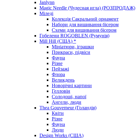
Janlynn
Magic Needle (Чудесная игла) (РОЗПРОДАЖ)
Міледі
Колекція Сакральний орнамент
Набори для вишивання бісером
Схеми для вишивання бісером
Гобелени ROGOBLEN (Румунія)
Mill Hill (США) *
Мініатюри, іграшки
Прикраси, підвіси
Фауна
Різне
Пейзажі
Флора
Великдень
Новорічні картини
Гелловін
Солодощі, напої
Ангели, люди
Thea Gouverneur (Голандія)
Квіти
Різне
Фауна
Люди
Design Works (США)