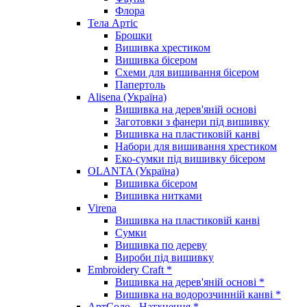
Флора
Тела Артіс
Брошки
Вишивка хрестиком
Вишивка бісером
Схеми для вишивання бісером
Папертоль
Alisena (Україна)
Вишивка на дерев'яній основі
Заготовки з фанери під вишивку
Вишивка на пластиковій канві
Набори для вишивання хрестиком
Еко-сумки під вишивку бісером
OLANTA (Україна)
Вишивка бісером
Вишивка нитками
Virena
Вишивка на пластиковій канві
Сумки
Вишивка по дереву
Вироби під вишивку
Embroidery Craft *
Вишивка на дерев'яній основі *
Вишивка на водорозчинній канві *
АртСоло - Натхнення *