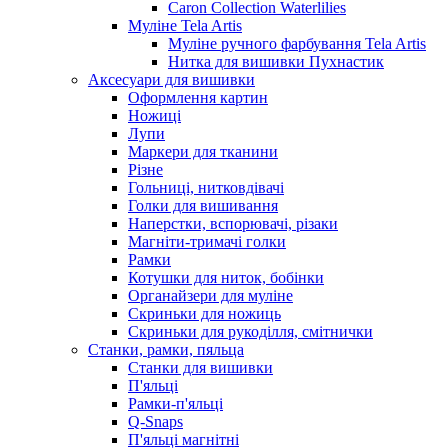
Caron Collection Waterlilies
Муліне Tela Artis
Муліне ручного фарбування Tela Artis
Нитка для вишивки Пухнастик
Аксесуари для вишивки
Оформлення картин
Ножиці
Лупи
Маркери для тканини
Різне
Гольниці, нитковдівачі
Голки для вишивання
Наперстки, вспорювачі, різаки
Магніти-тримачі голки
Рамки
Котушки для ниток, бобінки
Органайзери для муліне
Скриньки для ножиць
Скриньки для рукоділля, смітнички
Станки, рамки, пяльца
Станки для вишивки
П'яльці
Рамки-п'яльці
Q-Snaps
П'яльці магнітні