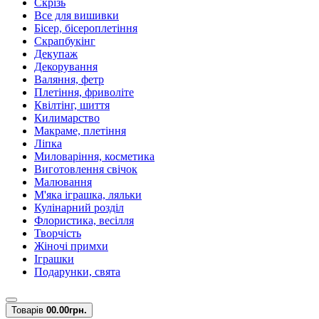
Скрізь
Все для вишивки
Бісер, бісероплетіння
Скрапбукінг
Декупаж
Декорування
Валяння, фетр
Плетіння, фриволіте
Квілтінг, шиття
Килимарство
Макраме, плетіння
Ліпка
Миловаріння, косметика
Виготовлення свічок
Малювання
М'яка іграшка, ляльки
Кулінарний розділ
Флористика, весілля
Творчість
Жіночі примхи
Іграшки
Подарунки, свята
Товарів
0
0.00грн.