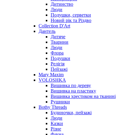
Дитинство
Люди
Подушки, серветки
Новий рік та Різдво
Collection D'Art
Дантель
Дитяче
Тварини
Люди
Флора
Подушки
Релігія
Пейзажі
Mary Maxim
VOLOSHKA
Вишивка по дереву
Вишивка на пластику
Вишивка хрестиком на тканині
Рушники
Bothy Threads
Будиночки, пейзажі
Люди
Казки
Різне
Фауна