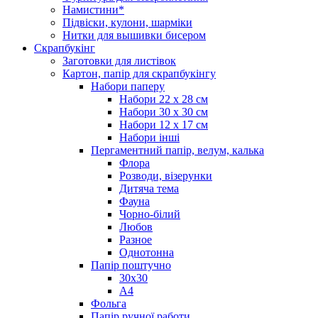
Намистини*
Підвіски, кулони, шарміки
Нитки для вышивки бисером
Скрапбукінг
Заготовки для листівок
Картон, папір для скрапбукінгу
Набори паперу
Набори 22 х 28 см
Набори 30 х 30 см
Набори 12 х 17 см
Набори інші
Пергаментний папір, велум, калька
Флора
Розводи, візерунки
Дитяча тема
Фауна
Чорно-білий
Любов
Разное
Однотонна
Папір поштучно
30х30
А4
Фольга
Папір ручної работи