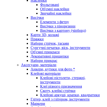
Наклейки
Фольговані
Об'ємні наклейки
Звичайні наклейки
Висічки
Елементи з фетру
Висічки з пінорезини
Висічки з картону (чіпборд)
Карти 3D, колажі
Пряжки
Набори стрічок, тасьми
Сургучні печатки, віск, інструменти
Об'ємні прикраси
Декоративні прищепки
Набори прикрас
Аксесуари, матеріали
Анкери, кутики для фото *
Клейові матеріали
Клейові пістолети, стержні,
інструменти
Клеї різного призначення
Скотч, клейкі стрічки
Клейові аркуші, крапки, квадратики
Глітер, клей з глітером, інструменти
Маркери