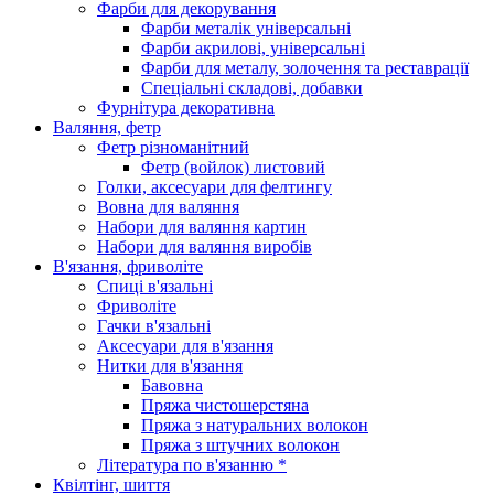
Фарби для декорування
Фарби металік універсальні
Фарби акрилові, універсальні
Фарби для металу, золочення та реставрації
Спеціальні складові, добавки
Фурнітура декоративна
Валяння, фетр
Фетр різноманітний
Фетр (войлок) листовий
Голки, аксесуари для фелтингу
Вовна для валяння
Набори для валяння картин
Набори для валяння виробів
В'язання, фриволіте
Спиці в'язальні
Фриволіте
Гачки в'язальні
Аксесуари для в'язання
Нитки для в'язання
Бавовна
Пряжа чистошерстяна
Пряжа з натуральних волокон
Пряжа з штучних волокон
Література по в'язанню *
Квілтінг, шиття