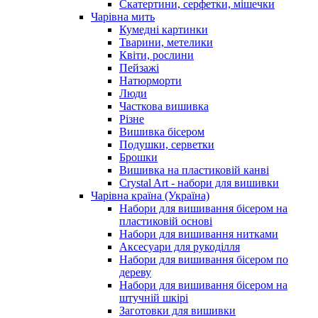
Скатертини, серфетки, мішечки
Чарiвна мить
Кумедні картинки
Тварини, метелики
Квіти, рослини
Пейзажі
Натюрморти
Люди
Часткова вишивка
Різне
Вишивка бісером
Подушки, серветки
Брошки
Вишивка на пластиковій канві
Crystal Art - набори для вишивки
Чарівна країна (Україна)
Набори для вишивання бісером на
пластиковій основі
Набори для вишивання нитками
Аксесуари для рукоділля
Набори для вишивання бісером по
дереву
Набори для вишивання бісером на
штучній шкірі
Заготовки для вишивки