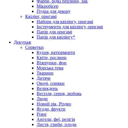
Фарби, рідкі перлини, лак
Мікробісер
Пудра для декору
Квілінг, оригамі
Набори для квілінгу, оригамі
Інструменти для квілінгу, оригамі
Папір для оригамі
Папір для квілінгу*
Декупаж
Серветки
Кухня, натюрморти
Квіти, рослини
Візерунки, фон
Морська тема
Тварини
Дитяче
Овочі, оливки
Великдень
Весілля, серця, любовь
Люди
Новий рік, Різдво
Ягоди, фрукти
Різне
Ангели, феї, релігія
Листя, гриби, плоди