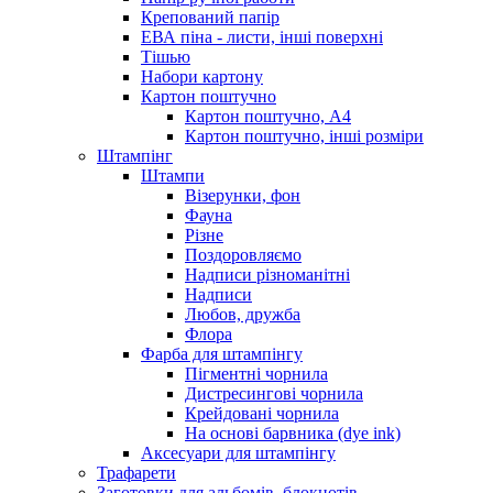
Крепований папір
ЕВА піна - листи, інші поверхні
Тішью
Набори картону
Картон поштучно
Картон поштучно, А4
Картон поштучно, інші розміри
Штампінг
Штампи
Візерунки, фон
Фауна
Різне
Поздоровляємо
Надписи різноманітні
Надписи
Любов, дружба
Флора
Фарба для штампінгу
Пігментні чорнила
Дистресингові чорнила
Крейдовані чорнила
На основі барвника (dye ink)
Аксесуари для штампінгу
Трафарети
Заготовки для альбомів, блокнотів