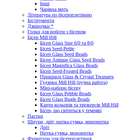
Інші
Чарівна мить
Література по бісероплетінню
Інструменти
Дзвіночки *
Голки для роботи з бісером
Бісер Mill Hill
Бісер Glass Size 6/0 та 8/0
Бісер Seed-Petite
Бісер Glass Seed Beads
Бісер Antique Glass Seed Beads
Бісер Magnifica Glass Beads
Бісер Seed-Frosted Beads
Прикраси Glass & Crystal Treasures
Гудзики Mill Hill (ручна работа)
Міні-набори бісеру
Бісер Glass Pebble Beads
Бісер Glass Bugle Beads
Карти кольорів та трежерсів Mill Hill
Бісер, що світиться у темряві
Паєтки
Шнури, дріт, нитка-гумка, мононитка
Дріт
Нитка-гумка, мононитка
Фурнітура для бісероплетіння