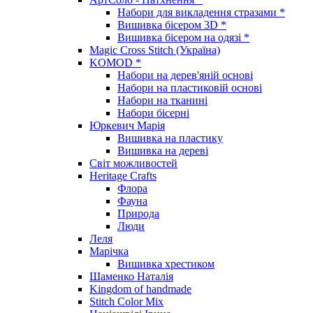
Набори для викладення стразами *
Вишивка бісером 3D *
Вишивка бісером на одязі *
Magic Cross Stitch (Україна)
KOMOD *
Набори на дерев'яній основі
Набори на пластиковій основі
Набори на тканині
Набори бісерні
Юркевич Марія
Вишивка на пластику
Вишивка на дереві
Світ можливостей
Heritage Crafts
Флора
Фауна
Природа
Люди
Леля
Марічка
Вишивка хрестиком
Шаменко Наталія
Kingdom of handmade
Stitch Color Mix