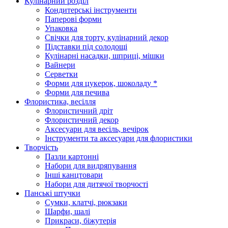
Кулінарний розділ
Кондитерські інструменти
Паперові форми
Упаковка
Свічки для торту, кулінарний декор
Підставки під солодощі
Кулінарні насадки, шприці, мішки
Вайнери
Серветки
Форми для цукерок, шоколаду *
Форми для печива
Флористика, весілля
Флористичний дріт
Флористичний декор
Аксесуари для весіль, вечірок
Інструменти та аксесуари для флористики
Творчість
Пазли картонні
Набори для видряпування
Інші канцтовари
Набори для дитячої творчості
Панські штучки
Сумки, клатчі, рюкзаки
Шарфи, шалі
Прикраси, біжутерія