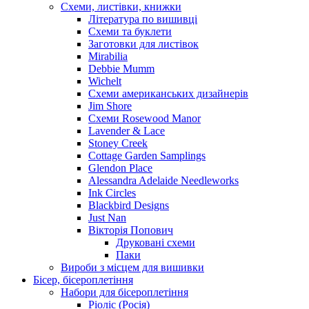
Схеми, листівки, книжки
Література по вишивці
Схеми та буклети
Заготовки для листівок
Mirabilia
Debbie Mumm
Wichelt
Схеми американських дизайнерів
Jim Shore
Cхеми Rosewood Manor
Lavender & Lace
Stoney Creek
Cottage Garden Samplings
Glendon Place
Alessandra Adelaide Needleworks
Ink Circles
Blackbird Designs
Just Nan
Вікторія Попович
Друковані схеми
Паки
Вироби з місцем для вишивки
Бісер, бісероплетіння
Набори для бісероплетіння
Ріоліс (Росія)