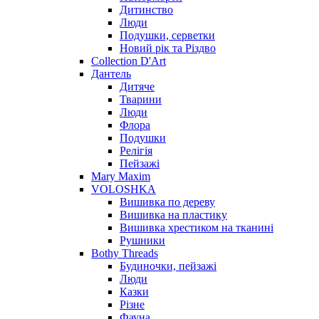
Дитинство
Люди
Подушки, серветки
Новий рік та Різдво
Collection D'Art
Дантель
Дитяче
Тварини
Люди
Флора
Подушки
Релігія
Пейзажі
Mary Maxim
VOLOSHKA
Вишивка по дереву
Вишивка на пластику
Вишивка хрестиком на тканині
Рушники
Bothy Threads
Будиночки, пейзажі
Люди
Казки
Різне
Фауна