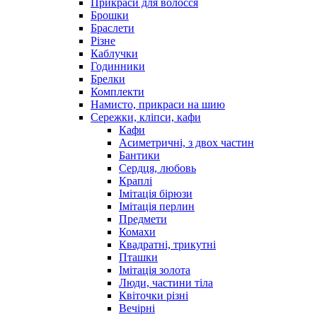
Прикраси для волосся
Брошки
Браслети
Різне
Каблучки
Годинники
Брелки
Комплекти
Намисто, прикраси на шию
Сережки, кліпси, кафи
Кафи
Асиметричні, з двох частин
Бантики
Сердця, любовь
Краплі
Імітація бірюзи
Імітація перлин
Предмети
Комахи
Квадратні, трикутні
Пташки
Імітація золота
Люди, частини тіла
Квіточки різні
Вечірні