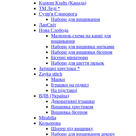
Kustom Krafts (Канада)
ТМ Леді *
Сузір'я Єдинорога
Набори для вишивання
ЛанСвіт
Нова Слобода
Малюнок-схема на канві для
вишивання
Набори для вишивки нитками
Набори для вишивки бісером
Бісерні мініатюри
Набори для шиття ляльок
Затишні хрестики *
Zayka stitch
Марки
Іграшки на підвісі
На підставці
ВДВ (Україна)
Декоративні іграшки
Вишивка хрестиком
Вишивка бісером
Mirabilia
Кольорова
Шопер під вишивку
Набори для вишивання декору