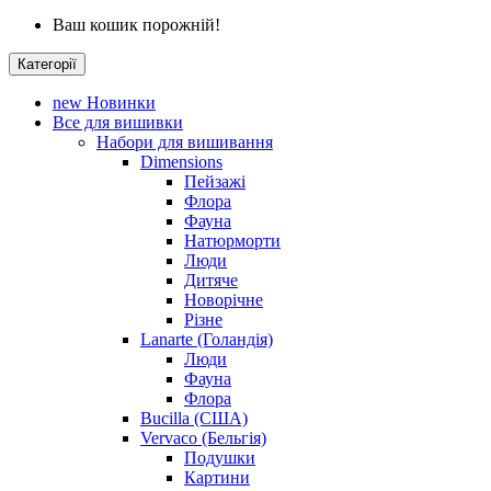
Ваш кошик порожній!
Категорії
new
Новинки
Все для вишивки
Набори для вишивання
Dimensions
Пейзажі
Флора
Фауна
Натюрморти
Люди
Дитяче
Новорічне
Різне
Lanarte (Голандія)
Люди
Фауна
Флора
Bucilla (США)
Vervaco (Бельгія)
Подушки
Картини