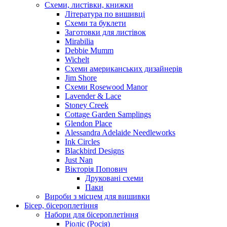
Схеми, листівки, книжки
Література по вишивці
Схеми та буклети
Заготовки для листівок
Mirabilia
Debbie Mumm
Wichelt
Схеми американських дизайнерів
Jim Shore
Cхеми Rosewood Manor
Lavender & Lace
Stoney Creek
Cottage Garden Samplings
Glendon Place
Alessandra Adelaide Needleworks
Ink Circles
Blackbird Designs
Just Nan
Вікторія Попович
Друковані схеми
Паки
Вироби з місцем для вишивки
Бісер, бісероплетіння
Набори для бісероплетіння
Ріоліс (Росія)