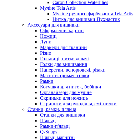
Caron Collection Waterlilies
Муліне Tela Artis
Муліне ручного фарбування Tela Artis
Нитка для вишивки Пухнастик
Аксесуари для вишивки
Оформлення картин
Ножиці
Лупи
Маркери для тканини
Різне
Гольниці, нитковдівачі
Голки для вишивання
Наперстки, вспорювачі, різаки
Магніти-тримачі голки
Рамки
Котушки для ниток, бобінки
Органайзери для муліне
Скриньки для ножиць
Скриньки для рукоділля, смітнички
Станки, рамки, пяльца
Станки для вишивки
П'яльці
Рамки-п'яльці
Q-Snaps
П'яльці магнітні