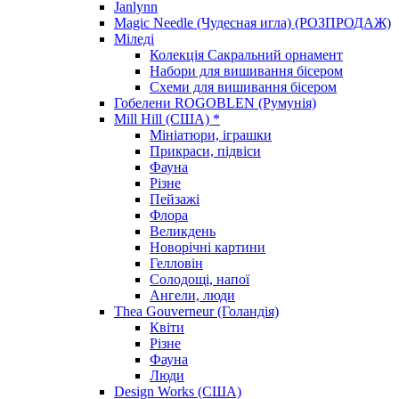
Janlynn
Magic Needle (Чудесная игла) (РОЗПРОДАЖ)
Міледі
Колекція Сакральний орнамент
Набори для вишивання бісером
Схеми для вишивання бісером
Гобелени ROGOBLEN (Румунія)
Mill Hill (США) *
Мініатюри, іграшки
Прикраси, підвіси
Фауна
Різне
Пейзажі
Флора
Великдень
Новорічні картини
Гелловін
Солодощі, напої
Ангели, люди
Thea Gouverneur (Голандія)
Квіти
Різне
Фауна
Люди
Design Works (США)