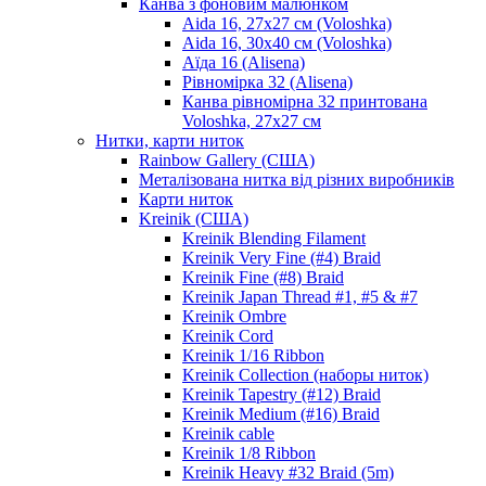
Канва з фоновим малюнком
Aida 16, 27х27 см (Voloshka)
Aida 16, 30х40 см (Voloshka)
Аїда 16 (Alisena)
Рівномірка 32 (Alisena)
Канва рівномірна 32 принтована
Voloshka, 27х27 см
Нитки, карти ниток
Rainbow Gallery (США)
Металізована нитка від різних виробників
Карти ниток
Kreinik (США)
Kreinik Blending Filament
Kreinik Very Fine (#4) Braid
Kreinik Fine (#8) Braid
Kreinik Japan Thread #1, #5 & #7
Kreinik Ombre
Kreinik Cord
Kreinik 1/16 Ribbon
Kreinik Collection (наборы ниток)
Kreinik Tapestry (#12) Braid
Kreinik Medium (#16) Braid
Kreinik cable
Kreinik 1/8 Ribbon
Kreinik Heavy #32 Braid (5m)