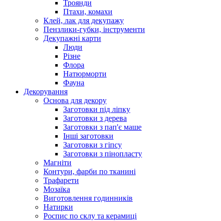
Троянди
Птахи, комахи
Клей, лак для декупажу
Пензлики-губки, інструменти
Декупажні карти
Люди
Різне
Флора
Натюрморти
Фауна
Декорування
Основа для декору
Заготовки під ліпку
Заготовки з дерева
Заготовки з пап'є маше
Інші заготовки
Заготовки з гіпсу
Заготовки з пінопласту
Магніти
Контури, фарби по тканині
Трафарети
Мозаїка
Виготовлення годинників
Натирки
Роспис по склу та керамиці