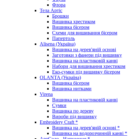
Флора
Тела Артіс
Брошки
Вишивка хрестиком
Вишивка бісером
Схеми для вишивання бісером
Папертоль
Alisena (Україна)
Вишивка на дерев'яній основі
Заготовки з фанери під вишивку
Вишивка на пластиковій канві
Набори для вишивання хрестиком
Еко-сумки під вишивку бісером
OLANTA (Україна)
Вишивка бісером
Вишивка нитками
Virena
Вишивка на пластиковій канві
Сумки
Вишивка по дереву
Вироби під вишивку
Embroidery Craft *
Вишивка на дерев'яній основі *
Вишивка на водорозчинній канві *
АртСоло - Натхнення *