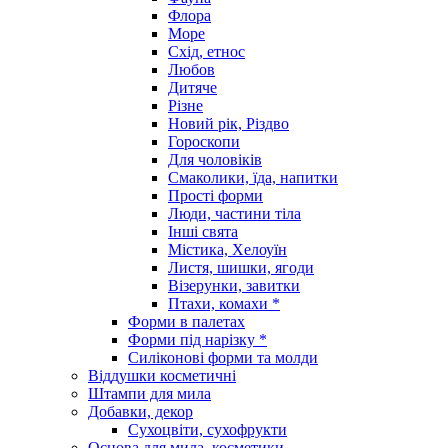
Флора
Море
Схід, етнос
Любов
Дитяче
Різне
Новий рік, Різдво
Гороскопи
Для чоловіків
Смаколики, їда, напитки
Прості форми
Люди, частини тіла
Інші свята
Містика, Хелоуїн
Листя, шишки, ягоди
Візерунки, завитки
Птахи, комахи *
Форми в палетах
Форми під нарізку *
Силіконові форми та молди
Віддушки косметичні
Штампи для мила
Добавки, декор
Сухоцвіти, сухофрукти
Основа для мила, косметики