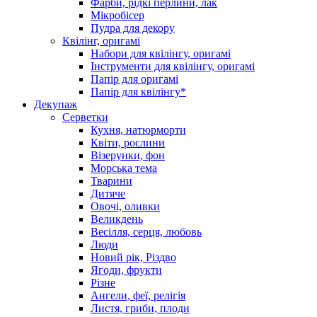
Фарби, рідкі перлини, лак
Мікробісер
Пудра для декору
Квілінг, оригамі
Набори для квілінгу, оригамі
Інструменти для квілінгу, оригамі
Папір для оригамі
Папір для квілінгу*
Декупаж
Серветки
Кухня, натюрморти
Квіти, рослини
Візерунки, фон
Морська тема
Тварини
Дитяче
Овочі, оливки
Великдень
Весілля, серця, любовь
Люди
Новий рік, Різдво
Ягоди, фрукти
Різне
Ангели, феї, релігія
Листя, гриби, плоди