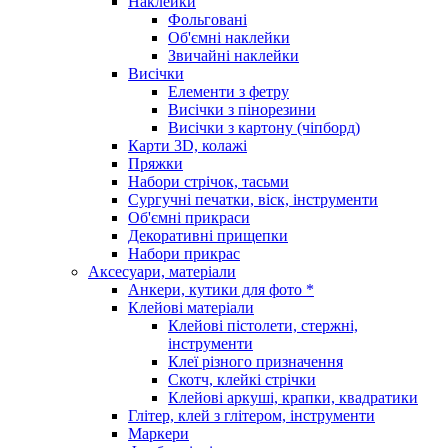
Наклейки
Фольговані
Об'ємні наклейки
Звичайні наклейки
Висічки
Елементи з фетру
Висічки з пінорезини
Висічки з картону (чіпборд)
Карти 3D, колажі
Пряжки
Набори стрічок, тасьми
Сургучні печатки, віск, інструменти
Об'ємні прикраси
Декоративні прищепки
Набори прикрас
Аксесуари, матеріали
Анкери, кутики для фото *
Клейові матеріали
Клейові пістолети, стержні,
інструменти
Клеї різного призначення
Скотч, клейкі стрічки
Клейові аркуші, крапки, квадратики
Глітер, клей з глітером, інструменти
Маркери