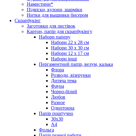
Намистини*
Підвіски, кулони, шарміки
Нитки для вышивки бисером
Скрапбукінг
Заготовки для листівок
Картон, папір для скрапбукінгу
Набори паперу
Набори 22 х 28 см
Набори 30 х 30 см
Набори 12 х 17 см
Набори інші
Пергаментний папір, велум, калька
Флора
Розводи, візерунки
Дитяча тема
Фауна
Чорно-білий
Любов
Разное
Однотонна
Папір поштучно
30х30
А4
Фольга
Папір ручної работи