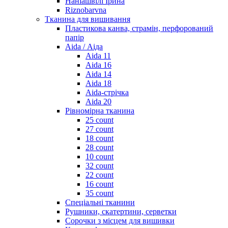
Наніашвілі Ірина
Riznobarvna
Тканина для вишивання
Пластикова канва, страмін, перфорований
папір
Aida / Аіда
Aida 11
Aida 16
Aida 14
Aida 18
Aida-стрічка
Aida 20
Рівномірна тканина
25 count
27 count
18 count
28 count
10 count
32 count
22 count
16 count
35 count
Спеціальні тканини
Рушники, скатертини, серветки
Сорочки з місцем для вишивки