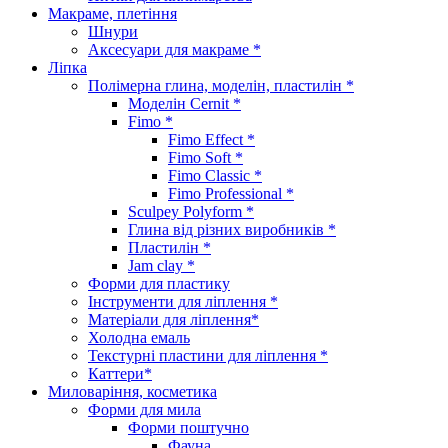
Макраме, плетіння
Шнури
Аксесуари для макраме *
Ліпка
Полімерна глина, моделін, пластилін *
Моделін Cernit *
Fimo *
Fimo Effect *
Fimo Soft *
Fimo Classic *
Fimo Professional *
Sculpey Polyform *
Глина від різних виробників *
Пластилін *
Jam clay *
Форми для пластику
Інструменти для ліплення *
Матеріали для ліплення*
Холодна емаль
Текстурні пластини для ліплення *
Каттери*
Миловаріння, косметика
Форми для мила
Форми поштучно
Фауна