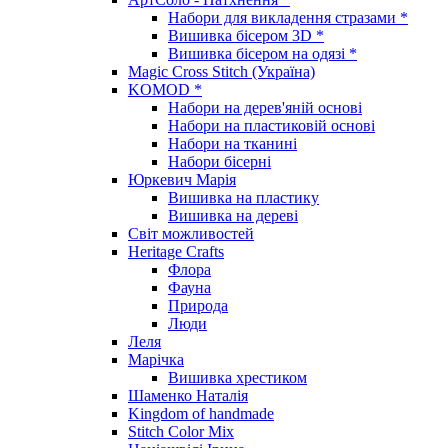
Набори для викладення стразами *
Вишивка бісером 3D *
Вишивка бісером на одязі *
Magic Cross Stitch (Україна)
KOMOD *
Набори на дерев'яній основі
Набори на пластиковій основі
Набори на тканині
Набори бісерні
Юркевич Марія
Вишивка на пластику
Вишивка на дереві
Світ можливостей
Heritage Crafts
Флора
Фауна
Природа
Люди
Леля
Марічка
Вишивка хрестиком
Шаменко Наталія
Kingdom of handmade
Stitch Color Mix