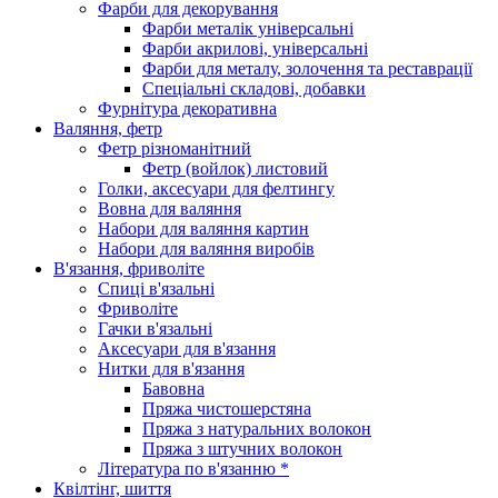
Фарби для декорування
Фарби металік універсальні
Фарби акрилові, універсальні
Фарби для металу, золочення та реставрації
Спеціальні складові, добавки
Фурнітура декоративна
Валяння, фетр
Фетр різноманітний
Фетр (войлок) листовий
Голки, аксесуари для фелтингу
Вовна для валяння
Набори для валяння картин
Набори для валяння виробів
В'язання, фриволіте
Спиці в'язальні
Фриволіте
Гачки в'язальні
Аксесуари для в'язання
Нитки для в'язання
Бавовна
Пряжа чистошерстяна
Пряжа з натуральних волокон
Пряжа з штучних волокон
Література по в'язанню *
Квілтінг, шиття