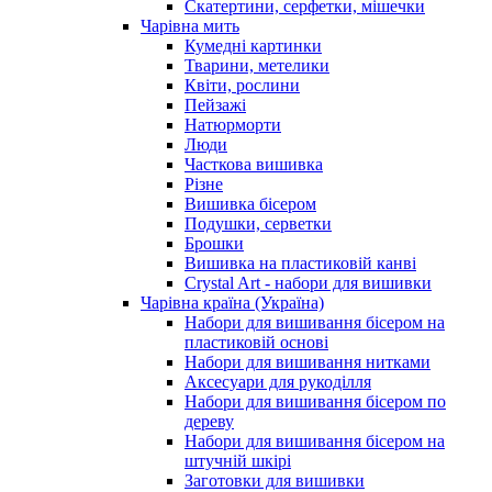
Скатертини, серфетки, мішечки
Чарiвна мить
Кумедні картинки
Тварини, метелики
Квіти, рослини
Пейзажі
Натюрморти
Люди
Часткова вишивка
Різне
Вишивка бісером
Подушки, серветки
Брошки
Вишивка на пластиковій канві
Crystal Art - набори для вишивки
Чарівна країна (Україна)
Набори для вишивання бісером на
пластиковій основі
Набори для вишивання нитками
Аксесуари для рукоділля
Набори для вишивання бісером по
дереву
Набори для вишивання бісером на
штучній шкірі
Заготовки для вишивки