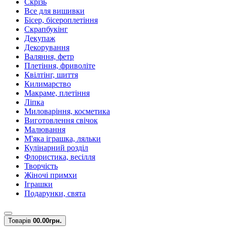
Скрізь
Все для вишивки
Бісер, бісероплетіння
Скрапбукінг
Декупаж
Декорування
Валяння, фетр
Плетіння, фриволіте
Квілтінг, шиття
Килимарство
Макраме, плетіння
Ліпка
Миловаріння, косметика
Виготовлення свічок
Малювання
М'яка іграшка, ляльки
Кулінарний розділ
Флористика, весілля
Творчість
Жіночі примхи
Іграшки
Подарунки, свята
Товарів
0
0.00грн.