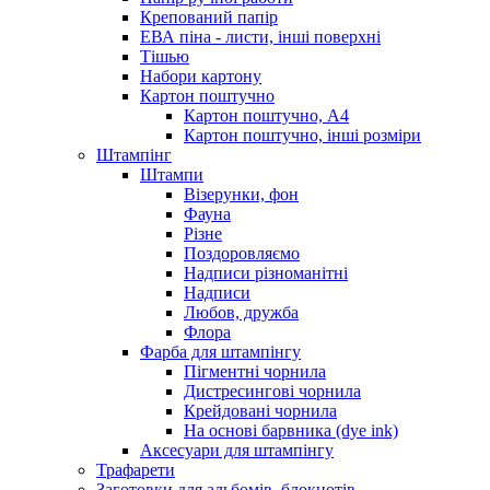
Крепований папір
ЕВА піна - листи, інші поверхні
Тішью
Набори картону
Картон поштучно
Картон поштучно, А4
Картон поштучно, інші розміри
Штампінг
Штампи
Візерунки, фон
Фауна
Різне
Поздоровляємо
Надписи різноманітні
Надписи
Любов, дружба
Флора
Фарба для штампінгу
Пігментні чорнила
Дистресингові чорнила
Крейдовані чорнила
На основі барвника (dye ink)
Аксесуари для штампінгу
Трафарети
Заготовки для альбомів, блокнотів