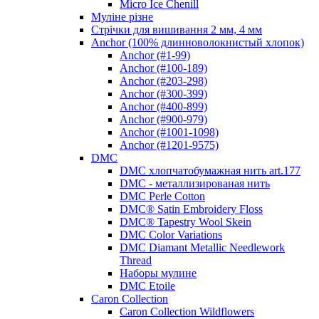
Micro Ice Chenill
Муліне різне
Стрічки для вишивання 2 мм, 4 мм
Anchor (100% длинноволокнистый хлопок)
Anchor (#1-99)
Anchor (#100-189)
Anchor (#203-298)
Anchor (#300-399)
Anchor (#400-899)
Anchor (#900-979)
Anchor (#1001-1098)
Anchor (#1201-9575)
DMC
DMC хлопчатобумажная нить art.177
DMC - металлизированая нить
DMC Perle Cotton
DMC® Satin Embroidery Floss
DMC® Tapestry Wool Skein
DMC Color Variations
DMC Diamant Metallic Needlework
Thread
Наборы мулине
DMC Etoile
Caron Collection
Caron Collection Wildflowers