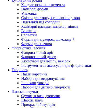
Кулінарний розділ
Кондитерські інструменти
Паперові форми
Упаковка
Свічки для торту, кулінарний декор
Підставки під солодощі
Кулінарні насадки, шприці, мішки
Вайнери
Серветки
Форми для цукерок, шоколаду *
Форми для печива
Флористика, весілля
Флористичний дріт
Флористичний декор
Аксесуари для весіль, вечірок
Інструменти та аксесуари для флористики
Творчість
Пазли картонні
Набори для видряпування
Інші канцтовари
Набори для дитячої творчості
Панські штучки
Сумки, клатчі, рюкзаки
Шарфи, шалі
Прикраси, біжутерія