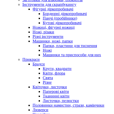
Інструменти для скрапбукингу
Фігурні діркопробивачі
Бордюрні діркопробивачі
Панчі (пробійники)
Кутові діркопробивачі
Ножиці, фігурні ножиці
Ножі, різаки
Різні інструменти
Машинки, ножі, папки
Папки, пластини для тиснення
Ножі
Машинки та приспособи для них
Прикраси
Брадси
Круги, квадрати
Квіти, флора
Свята
Різне
Квіточки, листочки
Паперові квіти
Тканинні квіти
Листочки, пелюстки
Половинки намистин, стрази, камінчики
Люверси