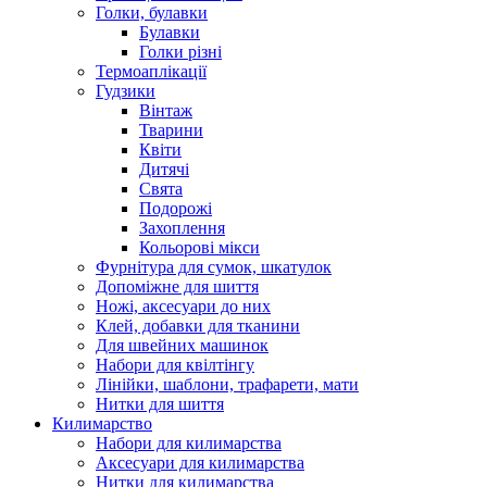
Голки, булавки
Булавки
Голки різні
Термоаплікації
Гудзики
Вінтаж
Тварини
Квіти
Дитячі
Свята
Подорожі
Захоплення
Кольорові мікси
Фурнітура для сумок, шкатулок
Допоміжне для шиття
Ножі, аксесуари до них
Клей, добавки для тканини
Для швейних машинок
Набори для квілтінгу
Лінійки, шаблони, трафарети, мати
Нитки для шиття
Килимарство
Набори для килимарства
Аксесуари для килимарства
Нитки для килимарства