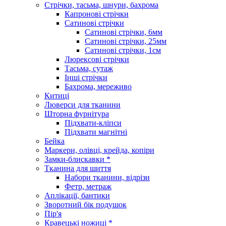
Стрічки, тасьма, шнури, бахрома
Капронові стрічки
Сатинові стрічки
Сатинові стрічки, 6мм
Сатинові стрічки, 25мм
Сатинові стрічки, 1см
Люрексові стрічки
Тасьма, сутаж
Інші стрічки
Бахрома, мереживо
Китиці
Люверси для тканини
Шторна фурнітура
Підхвати-кліпси
Підхвати магнітні
Бейка
Маркери, олівці, крейда, копіри
Замки-блискавки *
Тканина для шиття
Набори тканини, відрізи
Фетр, метраж
Аплікації, бантики
Зворотний бік подушок
Пір'я
Кравецькі ножиці *