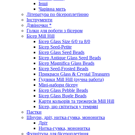
Інші
Чарівна мить
Література по бісероплетінню
Інструменти
Дзвіночки *
Голки для роботи з бісером
Бісер Mill Hill
Бісер Glass Size 6/0 та 8/0
Бісер Seed-Petite
Бісер Glass Seed Beads
Бісер Antique Glass Seed Beads
Бісер Magnifica Glass Beads
Бісер Seed-Frosted Beads
Прикраси Glass & Crystal Treasures
Гудзики Mill Hill (ручна работа)
Міні-набори бісеру
Бісер Glass Pebble Beads
Бісер Glass Bugle Beads
Карти кольорів та трежерсів Mill Hill
Бісер, що світиться у темряві
Паєтки
Шнури, дріт, нитка-гумка, мононитка
Дріт
Нитка-гумка, мононитка
Фурнітура для бісероплетіння