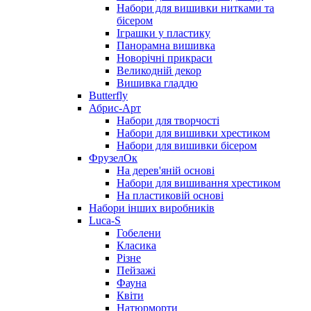
Набори для вишивки нитками та
бісером
Іграшки у пластику
Панорамна вишивка
Новорічні прикраси
Великодній декор
Вишивка гладдю
Butterfly
Абрис-Арт
Набори для творчості
Набори для вишивки хрестиком
Набори для вишивки бісером
ФрузелОк
На дерев'яній основі
Набори для вишивання хрестиком
На пластиковій основі
Набори інших виробників
Luca-S
Гобелени
Класика
Різне
Пейзажі
Фауна
Квіти
Натюрморти