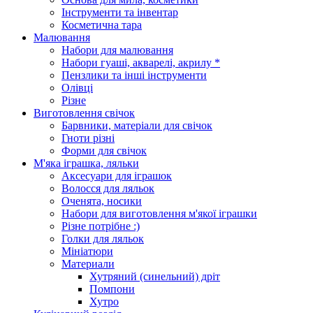
Інструменти та інвентар
Косметична тара
Малювання
Набори для малювання
Набори гуаші, акварелі, акрилу *
Пензлики та інші інструменти
Олівці
Різне
Виготовлення свічок
Барвники, матеріали для свічок
Гноти різні
Форми для свічок
М'яка іграшка, ляльки
Аксесуари для іграшок
Волосся для ляльок
Оченята, носики
Набори для виготовлення м'якої іграшки
Різне потрібне :)
Голки для ляльок
Мініатюри
Материали
Хутряний (синельний) дріт
Помпони
Хутро