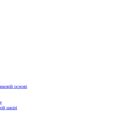
иковій основі
у
ій шкірі