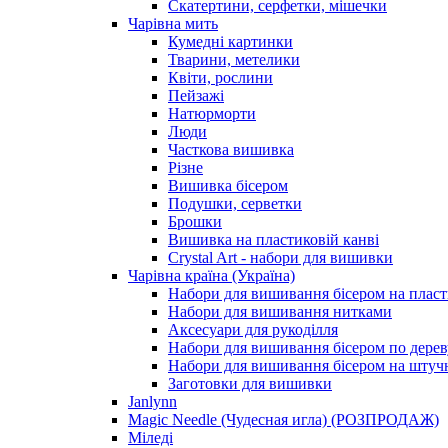
Скатертини, серфетки, мішечки
Чарiвна мить
Кумедні картинки
Тварини, метелики
Квіти, рослини
Пейзажі
Натюрморти
Люди
Часткова вишивка
Різне
Вишивка бісером
Подушки, серветки
Брошки
Вишивка на пластиковій канві
Crystal Art - набори для вишивки
Чарівна країна (Україна)
Набори для вишивання бісером на пласт
Набори для вишивання нитками
Аксесуари для рукоділля
Набори для вишивання бісером по дерев
Набори для вишивання бісером на штучн
Заготовки для вишивки
Janlynn
Magic Needle (Чудесная игла) (РОЗПРОДАЖ)
Міледі