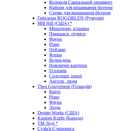
Колекція Сакральний орнамент
Набори для вишивання бісером
Схеми для вишивання бісером
Гобелени ROGOBLEN (Румунія)
Mill Hill (США) *
Мініатюри, іграшки
Прикраси, підвіси
Фауна
Різне
Пейзажі
Флора
Великдень
Новорічні картини
Гелловін
Солодощі, напої
Ангели, люди
Thea Gouverneur (Голандія)
Квіти
Різне
Фауна
Люди
Design Works (США)
Kustom Krafts (Канада)
ТМ Леді *
Сузір'я Єдинорога