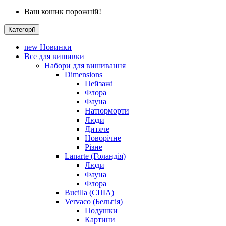
Ваш кошик порожній!
Категорії
new
Новинки
Все для вишивки
Набори для вишивання
Dimensions
Пейзажі
Флора
Фауна
Натюрморти
Люди
Дитяче
Новорічне
Різне
Lanarte (Голандія)
Люди
Фауна
Флора
Bucilla (США)
Vervaco (Бельгія)
Подушки
Картини