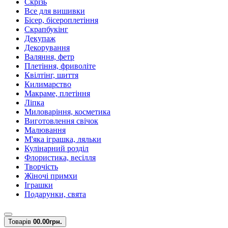
Скрізь
Все для вишивки
Бісер, бісероплетіння
Скрапбукінг
Декупаж
Декорування
Валяння, фетр
Плетіння, фриволіте
Квілтінг, шиття
Килимарство
Макраме, плетіння
Ліпка
Миловаріння, косметика
Виготовлення свічок
Малювання
М'яка іграшка, ляльки
Кулінарний розділ
Флористика, весілля
Творчість
Жіночі примхи
Іграшки
Подарунки, свята
Товарів
0
0.00грн.