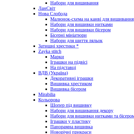
Набори для вишивання
ЛанСвіт
Нова Слобода
Малюнок-схема на канві для вишивання
Набори для вишивки нитками
Набори для вишивки бісером
Бісерні мініатюри
Набори для шиття ляльок
Затишні хрестики *
Zayka stitch
Марки
Іграшки на підвісі
На підставці
ВДВ (Україна)
Декоративні іграшки
Вишивка хрестиком
Вишивка бісером
Mirabilia
Кольорова
Шопер під вишивку
Набори для вишивання декору
Набори для вишивки нитками та бісеро
Іграшки у пластику
Панорамна вишивка
Новорічні прикраси