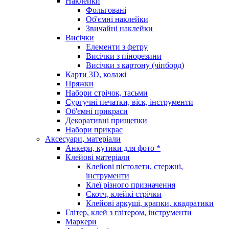
Наклейки
Фольговані
Об'ємні наклейки
Звичайні наклейки
Висічки
Елементи з фетру
Висічки з пінорезини
Висічки з картону (чіпборд)
Карти 3D, колажі
Пряжки
Набори стрічок, тасьми
Сургучні печатки, віск, інструменти
Об'ємні прикраси
Декоративні прищепки
Набори прикрас
Аксесуари, матеріали
Анкери, кутики для фото *
Клейові матеріали
Клейові пістолети, стержні,
інструменти
Клеї різного призначення
Скотч, клейкі стрічки
Клейові аркуші, крапки, квадратики
Глітер, клей з глітером, інструменти
Маркери