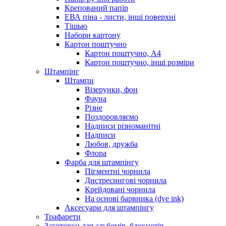
Крепований папір
ЕВА піна - листи, інші поверхні
Тішью
Набори картону
Картон поштучно
Картон поштучно, А4
Картон поштучно, інші розміри
Штампінг
Штампи
Візерунки, фон
Фауна
Різне
Поздоровляємо
Надписи різноманітні
Надписи
Любов, дружба
Флора
Фарба для штампінгу
Пігментні чорнила
Дистресингові чорнила
Крейдовані чорнила
На основі барвника (dye ink)
Аксесуари для штампінгу
Трафарети
Заготовки для альбомів, блокнотів