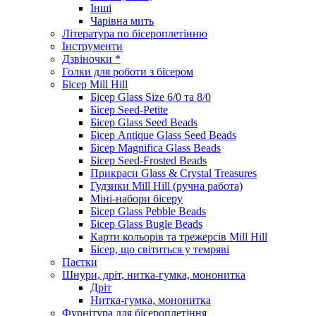
Інші
Чарівна мить
Література по бісероплетінню
Інструменти
Дзвіночки *
Голки для роботи з бісером
Бісер Mill Hill
Бісер Glass Size 6/0 та 8/0
Бісер Seed-Petite
Бісер Glass Seed Beads
Бісер Antique Glass Seed Beads
Бісер Magnifica Glass Beads
Бісер Seed-Frosted Beads
Прикраси Glass & Crystal Treasures
Гудзики Mill Hill (ручна работа)
Міні-набори бісеру
Бісер Glass Pebble Beads
Бісер Glass Bugle Beads
Карти кольорів та трежерсів Mill Hill
Бісер, що світиться у темряві
Паєтки
Шнури, дріт, нитка-гумка, мононитка
Дріт
Нитка-гумка, мононитка
Фурнітура для бісероплетіння