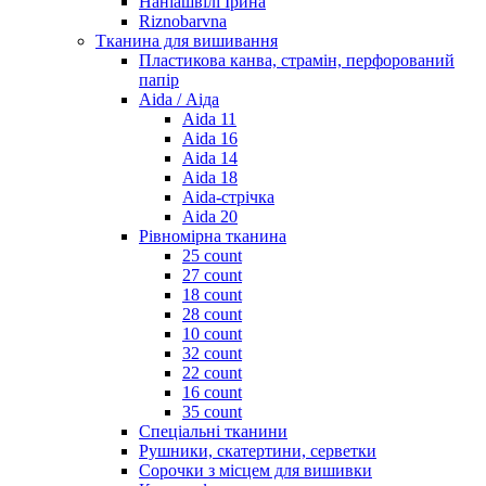
Наніашвілі Ірина
Riznobarvna
Тканина для вишивання
Пластикова канва, страмін, перфорований
папір
Aida / Аіда
Aida 11
Aida 16
Aida 14
Aida 18
Aida-стрічка
Aida 20
Рівномірна тканина
25 count
27 count
18 count
28 count
10 count
32 count
22 count
16 count
35 count
Спеціальні тканини
Рушники, скатертини, серветки
Сорочки з місцем для вишивки