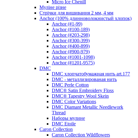
Micro Ice Chenill
Муліне різне
Стрічки для вишивання 2 мм, 4 мм
Anchor (100% длинноволокнистый хлопок)
Anchor (#1-99)
Anchor (#100-189)
Anchor (#203-298)
Anchor (#300-399)
Anchor (#400-899)
Anchor (#900-979)
Anchor (#1001-1098)
Anchor (#1201-9575)
DMC
DMC хлопчатобумажная нить art.177
DMC - металлизированая нить
DMC Perle Cotton
DMC® Satin Embroidery Floss
DMC® Tapestry Wool Skein
DMC Color Variations
DMC Diamant Metallic Needlework
Thread
Наборы мулине
DMC Etoile
Caron Collection
Caron Collection Wildflowers