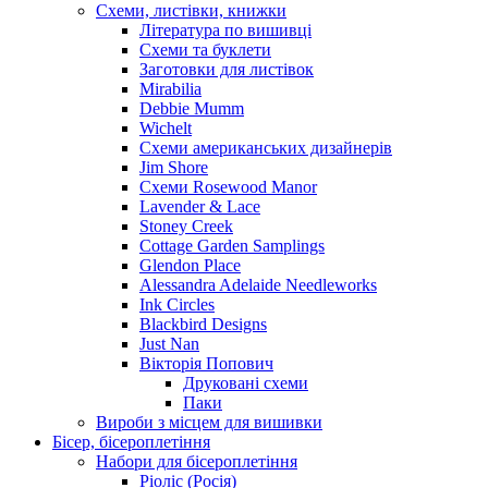
Схеми, листівки, книжки
Література по вишивці
Схеми та буклети
Заготовки для листівок
Mirabilia
Debbie Mumm
Wichelt
Схеми американських дизайнерів
Jim Shore
Cхеми Rosewood Manor
Lavender & Lace
Stoney Creek
Cottage Garden Samplings
Glendon Place
Alessandra Adelaide Needleworks
Ink Circles
Blackbird Designs
Just Nan
Вікторія Попович
Друковані схеми
Паки
Вироби з місцем для вишивки
Бісер, бісероплетіння
Набори для бісероплетіння
Ріоліс (Росія)