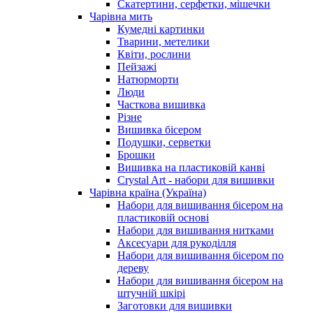
Скатертини, серфетки, мішечки
Чарiвна мить
Кумедні картинки
Тварини, метелики
Квіти, рослини
Пейзажі
Натюрморти
Люди
Часткова вишивка
Різне
Вишивка бісером
Подушки, серветки
Брошки
Вишивка на пластиковій канві
Crystal Art - набори для вишивки
Чарівна країна (Україна)
Набори для вишивання бісером на
пластиковій основі
Набори для вишивання нитками
Аксесуари для рукоділля
Набори для вишивання бісером по
дереву
Набори для вишивання бісером на
штучній шкірі
Заготовки для вишивки