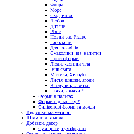
Флора
Море
Схід, етнос
Любов
Дитяче
Різне
Новий рік, Різдво
Гороскопи
Для чоловіків
Смаколики, їда, напитки
Прості форми
Люди, частини тіла
Інші свята
Містика, Хелоуїн
Листя, шишки, ягоди
Візерунки, завитки
Птахи, комахи *
Форми в палетах
Форми під нарізку *
Силіконові форми та молди
Віддушки косметичні
Штампи для мила
Добавки, декор
Сухоцвіти, сухофрукти
Основа для мила, косметики