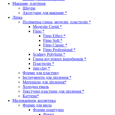
Макраме, плетіння
Шнури
Аксесуари для макраме *
Ліпка
Полімерна глина, моделін, пластилін *
Моделін Cernit *
Fimo *
Fimo Effect *
Fimo Soft *
Fimo Classic *
Fimo Professional *
Sculpey Polyform *
Глина від різних виробників *
Пластилін *
Jam clay *
Форми для пластику
Інструменти для ліплення *
Матеріали для ліплення*
Холодна емаль
Текстурні пластини для ліплення *
Каттери*
Миловаріння, косметика
Форми для мила
Форми поштучно
Фауна