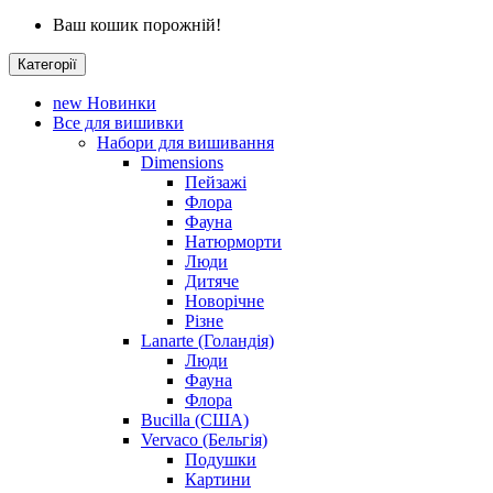
Ваш кошик порожній!
Категорії
new
Новинки
Все для вишивки
Набори для вишивання
Dimensions
Пейзажі
Флора
Фауна
Натюрморти
Люди
Дитяче
Новорічне
Різне
Lanarte (Голандія)
Люди
Фауна
Флора
Bucilla (США)
Vervaco (Бельгія)
Подушки
Картини