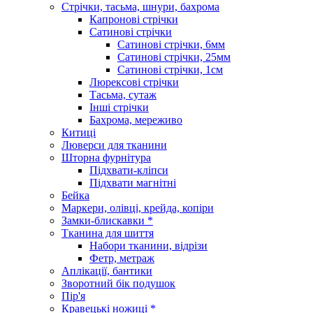
Стрічки, тасьма, шнури, бахрома
Капронові стрічки
Сатинові стрічки
Сатинові стрічки, 6мм
Сатинові стрічки, 25мм
Сатинові стрічки, 1см
Люрексові стрічки
Тасьма, сутаж
Інші стрічки
Бахрома, мереживо
Китиці
Люверси для тканини
Шторна фурнітура
Підхвати-кліпси
Підхвати магнітні
Бейка
Маркери, олівці, крейда, копіри
Замки-блискавки *
Тканина для шиття
Набори тканини, відрізи
Фетр, метраж
Аплікації, бантики
Зворотний бік подушок
Пір'я
Кравецькі ножиці *