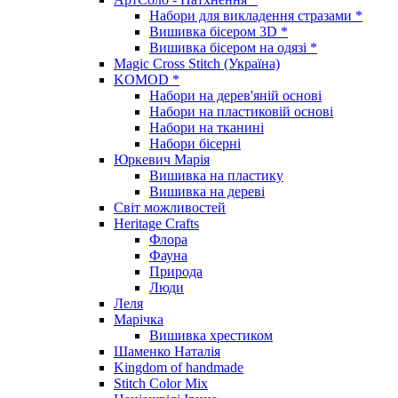
Набори для викладення стразами *
Вишивка бісером 3D *
Вишивка бісером на одязі *
Magic Cross Stitch (Україна)
KOMOD *
Набори на дерев'яній основі
Набори на пластиковій основі
Набори на тканині
Набори бісерні
Юркевич Марія
Вишивка на пластику
Вишивка на дереві
Світ можливостей
Heritage Crafts
Флора
Фауна
Природа
Люди
Леля
Марічка
Вишивка хрестиком
Шаменко Наталія
Kingdom of handmade
Stitch Color Mix