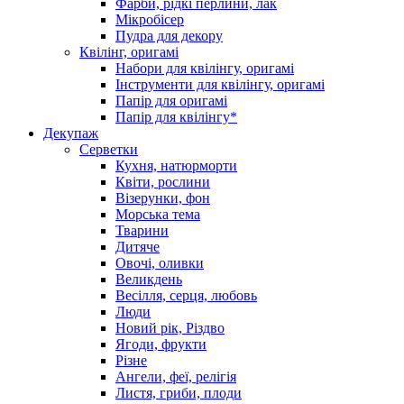
Фарби, рідкі перлини, лак
Мікробісер
Пудра для декору
Квілінг, оригамі
Набори для квілінгу, оригамі
Інструменти для квілінгу, оригамі
Папір для оригамі
Папір для квілінгу*
Декупаж
Серветки
Кухня, натюрморти
Квіти, рослини
Візерунки, фон
Морська тема
Тварини
Дитяче
Овочі, оливки
Великдень
Весілля, серця, любовь
Люди
Новий рік, Різдво
Ягоди, фрукти
Різне
Ангели, феї, релігія
Листя, гриби, плоди