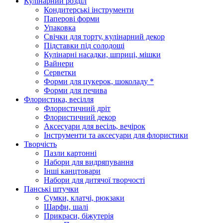
Кулінарний розділ
Кондитерські інструменти
Паперові форми
Упаковка
Свічки для торту, кулінарний декор
Підставки під солодощі
Кулінарні насадки, шприці, мішки
Вайнери
Серветки
Форми для цукерок, шоколаду *
Форми для печива
Флористика, весілля
Флористичний дріт
Флористичний декор
Аксесуари для весіль, вечірок
Інструменти та аксесуари для флористики
Творчість
Пазли картонні
Набори для видряпування
Інші канцтовари
Набори для дитячої творчості
Панські штучки
Сумки, клатчі, рюкзаки
Шарфи, шалі
Прикраси, біжутерія