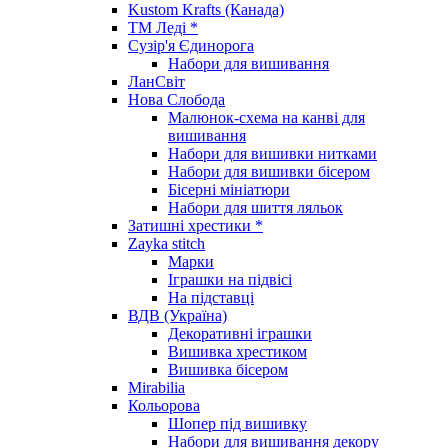
Kustom Krafts (Канада)
ТМ Леді *
Сузір'я Єдинорога
Набори для вишивання
ЛанСвіт
Нова Слобода
Малюнок-схема на канві для
вишивання
Набори для вишивки нитками
Набори для вишивки бісером
Бісерні мініатюри
Набори для шиття ляльок
Затишні хрестики *
Zayka stitch
Марки
Іграшки на підвісі
На підставці
ВДВ (Україна)
Декоративні іграшки
Вишивка хрестиком
Вишивка бісером
Mirabilia
Кольорова
Шопер під вишивку
Набори для вишивання декору