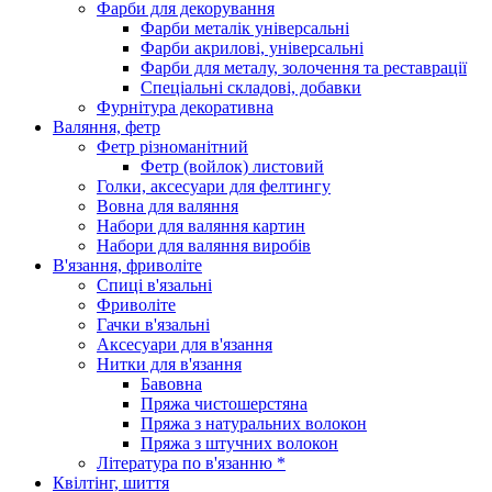
Фарби для декорування
Фарби металік універсальні
Фарби акрилові, універсальні
Фарби для металу, золочення та реставрації
Спеціальні складові, добавки
Фурнітура декоративна
Валяння, фетр
Фетр різноманітний
Фетр (войлок) листовий
Голки, аксесуари для фелтингу
Вовна для валяння
Набори для валяння картин
Набори для валяння виробів
В'язання, фриволіте
Спиці в'язальні
Фриволіте
Гачки в'язальні
Аксесуари для в'язання
Нитки для в'язання
Бавовна
Пряжа чистошерстяна
Пряжа з натуральних волокон
Пряжа з штучних волокон
Література по в'язанню *
Квілтінг, шиття