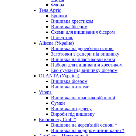
Флора
Тела Артіс
Брошки
Вишивка хрестиком
Вишивка бісером
Схеми для вишивання бісером
Папертоль
Alisena (Україна)
Вишивка на дерев'яній основі
Заготовки з фанери під вишивку
Вишивка на пластиковій канві
Набори для вишивання хрестиком
Еко-сумки під вишивку бісером
OLANTA (Україна)
Вишивка бісером
Вишивка нитками
Virena
Вишивка на пластиковій канві
Сумки
Вишивка по дереву
Вироби під вишивку
Embroidery Craft *
Вишивка на дерев'яній основі *
Вишивка на водорозчинній канві *
АртСоло - Натхнення *