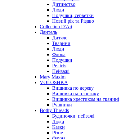
Дитинство
Люди
Подушки, серветки
Новий рік та Різдво
Collection D'Art
Дантель
Дитяче
Тварини
Люди
Флора
Подушки
Релігія
Пейзажі
Mary Maxim
VOLOSHKA
Вишивка по дереву
Вишивка на пластику
Вишивка хрестиком на тканині
Рушники
Bothy Threads
Будиночки, пейзажі
Люди
Казки
Різне
Фауна