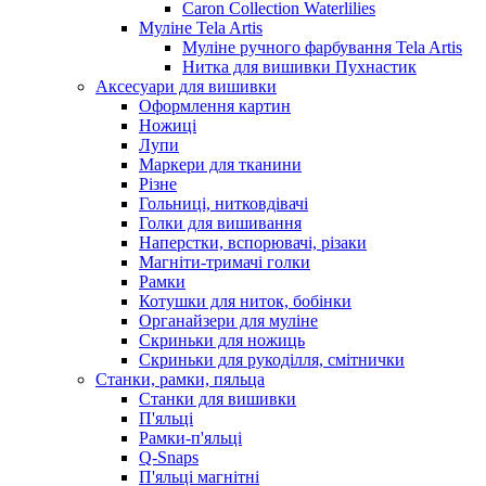
Caron Collection Waterlilies
Муліне Tela Artis
Муліне ручного фарбування Tela Artis
Нитка для вишивки Пухнастик
Аксесуари для вишивки
Оформлення картин
Ножиці
Лупи
Маркери для тканини
Різне
Гольниці, нитковдівачі
Голки для вишивання
Наперстки, вспорювачі, різаки
Магніти-тримачі голки
Рамки
Котушки для ниток, бобінки
Органайзери для муліне
Скриньки для ножиць
Скриньки для рукоділля, смітнички
Станки, рамки, пяльца
Станки для вишивки
П'яльці
Рамки-п'яльці
Q-Snaps
П'яльці магнітні