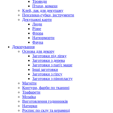
Троянди
Птахи, комахи
Клей, лак для декупажу
Пензлики-губки, інструменти
Декупажні карти
Люди
Різне
Флора
Натюрморти
Фауна
Декорування
Основа для декору
Заготовки під ліпку
Заготовки з дерева
Заготовки з пап'є маше
Інші заготовки
Заготовки з гіпсу
Заготовки з пінопласту
Магніти
Контури, фарби по тканині
Трафарети
Мозаїка
Виготовлення годинників
Натирки
Роспис по склу та керамиці