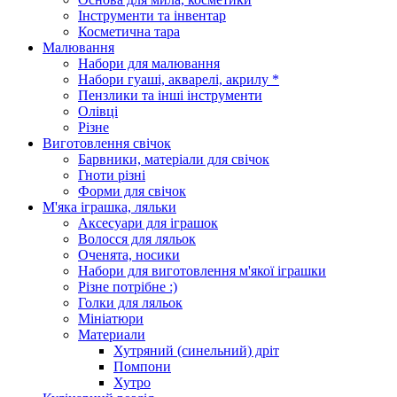
Інструменти та інвентар
Косметична тара
Малювання
Набори для малювання
Набори гуаші, акварелі, акрилу *
Пензлики та інші інструменти
Олівці
Різне
Виготовлення свічок
Барвники, матеріали для свічок
Гноти різні
Форми для свічок
М'яка іграшка, ляльки
Аксесуари для іграшок
Волосся для ляльок
Оченята, носики
Набори для виготовлення м'якої іграшки
Різне потрібне :)
Голки для ляльок
Мініатюри
Материали
Хутряний (синельний) дріт
Помпони
Хутро