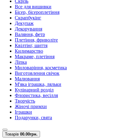
Скрізь
Все для вишивки
Бісер, бісероплетіння
Скрапбукінг
Декупаж
Декорування
Валяння, фетр
Плетіння, фриволіте
Квілтінг, шиття
Килимарство
Макраме, плетіння
Ліпка
Миловаріння, косметика
Виготовлення свічок
Малювання
М'яка іграшка, ляльки
Кулінарний розділ
Флористика, весілля
Творчість
Жіночі примхи
Іграшки
Подарунки, свята
Товарів
0
0.00грн.