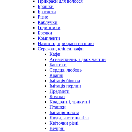
Прикраси для волосся
Брошки
Браслети
Різне
Каблучки
Годинники
Брелки
Комплекти
Намисто, прикраси на шию
Сережки, кліпси, кафи
Кафи
Асиметричні, з двох частин
Бантики
Сердця, любовь
Краплі
Імітація бірюзи
Імітація перлин
Предмети
Комахи
Квадратні, трикутні
Пташки
Імітація золота
Люди, частини тіла
Квіточки різні
Вечірні