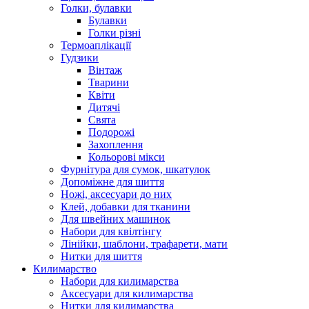
Голки, булавки
Булавки
Голки різні
Термоаплікації
Гудзики
Вінтаж
Тварини
Квіти
Дитячі
Свята
Подорожі
Захоплення
Кольорові мікси
Фурнітура для сумок, шкатулок
Допоміжне для шиття
Ножі, аксесуари до них
Клей, добавки для тканини
Для швейних машинок
Набори для квілтінгу
Лінійки, шаблони, трафарети, мати
Нитки для шиття
Килимарство
Набори для килимарства
Аксесуари для килимарства
Нитки для килимарства