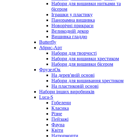
Набори для вишивки нитками та
бісером
Іграшки у пластику
Панорамна вишивка
Новорічні прикраси
Великодній декор
Вишивка гладдю
Butterfly
Абрис-Арт
Набори для творчості
Набори для вишивки хрестиком
Набори для вишивки бісером
ФрузелОк
На дерев'яній основі
Набори для вишивання хрестиком
На пластиковій основі
Набори інших виробників
Luca-S
Гобелени
Класика
Різне
Пейзажі
Фауна
Квіти
Натюрморти