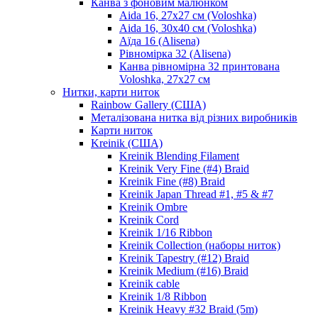
Канва з фоновим малюнком
Aida 16, 27х27 см (Voloshka)
Aida 16, 30х40 см (Voloshka)
Аїда 16 (Alisena)
Рівномірка 32 (Alisena)
Канва рівномірна 32 принтована
Voloshka, 27х27 см
Нитки, карти ниток
Rainbow Gallery (США)
Металізована нитка від різних виробників
Карти ниток
Kreinik (США)
Kreinik Blending Filament
Kreinik Very Fine (#4) Braid
Kreinik Fine (#8) Braid
Kreinik Japan Thread #1, #5 & #7
Kreinik Ombre
Kreinik Cord
Kreinik 1/16 Ribbon
Kreinik Collection (наборы ниток)
Kreinik Tapestry (#12) Braid
Kreinik Medium (#16) Braid
Kreinik cable
Kreinik 1/8 Ribbon
Kreinik Heavy #32 Braid (5m)