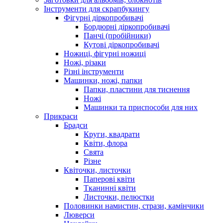
Інструменти для скрапбукингу
Фігурні діркопробивачі
Бордюрні діркопробивачі
Панчі (пробійники)
Кутові діркопробивачі
Ножиці, фігурні ножиці
Ножі, різаки
Різні інструменти
Машинки, ножі, папки
Папки, пластини для тиснення
Ножі
Машинки та приспособи для них
Прикраси
Брадси
Круги, квадрати
Квіти, флора
Свята
Різне
Квіточки, листочки
Паперові квіти
Тканинні квіти
Листочки, пелюстки
Половинки намистин, стрази, камінчики
Люверси