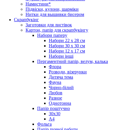
Намистини*
Підвіски, кулони, шарміки
Нитки для вышивки бисером
Скрапбукінг
Заготовки для листівок
Картон, папір для скрапбукінгу
Набори паперу
Набори 22 х 28 см
Набори 30 х 30 см
Набори 12 х 17 см
Набори інші
Пергаментний папір, велум, калька
Флора
Розводи, візерунки
Дитяча тема
Фауна
Чорно-білий
Любов
Разное
Однотонна
Папір поштучно
30х30
А4
Фольга
Папір ручної работи