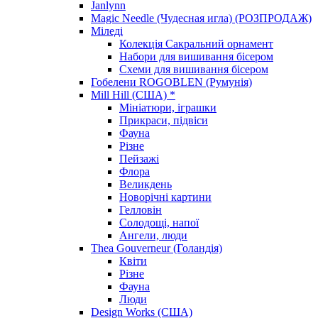
Janlynn
Magic Needle (Чудесная игла) (РОЗПРОДАЖ)
Міледі
Колекція Сакральний орнамент
Набори для вишивання бісером
Схеми для вишивання бісером
Гобелени ROGOBLEN (Румунія)
Mill Hill (США) *
Мініатюри, іграшки
Прикраси, підвіси
Фауна
Різне
Пейзажі
Флора
Великдень
Новорічні картини
Гелловін
Солодощі, напої
Ангели, люди
Thea Gouverneur (Голандія)
Квіти
Різне
Фауна
Люди
Design Works (США)