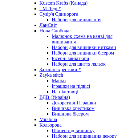
Kustom Krafts (Канада)
ТМ Леді *
Сузір'я Єдинорога
Набори для вишивання
ЛанСвіт
Нова Слобода
Малюнок-схема на канві для
вишивання
Набори для вишивки нитками
Набори для вишивки бісером
Бісерні мініатюри
Набори для шиття ляльок
Затишні хрестики *
Zayka stitch
Марки
Іграшки на підвісі
На підставці
ВДВ (Україна)
Декоративні іграшки
Вишивка хрестиком
Вишивка бісером
Mirabilia
Кольорова
Шопер під вишивку
Набори для вишивання декору