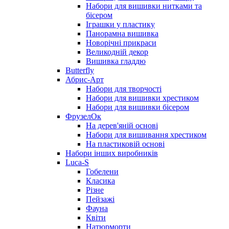
Набори для вишивки нитками та
бісером
Іграшки у пластику
Панорамна вишивка
Новорічні прикраси
Великодній декор
Вишивка гладдю
Butterfly
Абрис-Арт
Набори для творчості
Набори для вишивки хрестиком
Набори для вишивки бісером
ФрузелОк
На дерев'яній основі
Набори для вишивання хрестиком
На пластиковій основі
Набори інших виробників
Luca-S
Гобелени
Класика
Різне
Пейзажі
Фауна
Квіти
Натюрморти