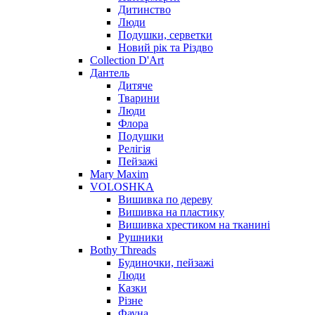
Дитинство
Люди
Подушки, серветки
Новий рік та Різдво
Collection D'Art
Дантель
Дитяче
Тварини
Люди
Флора
Подушки
Релігія
Пейзажі
Mary Maxim
VOLOSHKA
Вишивка по дереву
Вишивка на пластику
Вишивка хрестиком на тканині
Рушники
Bothy Threads
Будиночки, пейзажі
Люди
Казки
Різне
Фауна