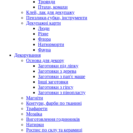
Троянди
Птахи, комахи
Клей, лак для декупажу
Пензлики-губки, інструменти
Декупажні карти
Люди
Різне
Флора
Натюрморти
Фауна
Декорування
Основа для декору
Заготовки під ліпку
Заготовки з дерева
Заготовки з пап'є маше
Інші заготовки
Заготовки з гіпсу
Заготовки з пінопласту
Магніти
Контури, фарби по тканині
Трафарети
Мозаїка
Виготовлення годинників
Натирки
Роспис по склу та керамиці