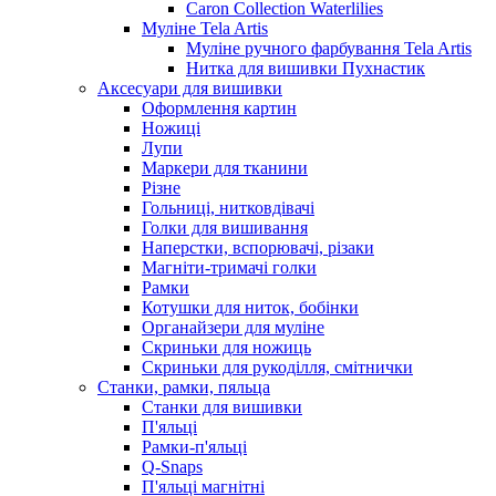
Caron Collection Waterlilies
Муліне Tela Artis
Муліне ручного фарбування Tela Artis
Нитка для вишивки Пухнастик
Аксесуари для вишивки
Оформлення картин
Ножиці
Лупи
Маркери для тканини
Різне
Гольниці, нитковдівачі
Голки для вишивання
Наперстки, вспорювачі, різаки
Магніти-тримачі голки
Рамки
Котушки для ниток, бобінки
Органайзери для муліне
Скриньки для ножиць
Скриньки для рукоділля, смітнички
Станки, рамки, пяльца
Станки для вишивки
П'яльці
Рамки-п'яльці
Q-Snaps
П'яльці магнітні