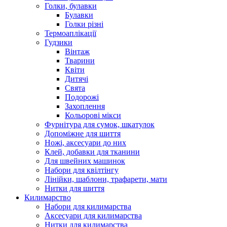
Голки, булавки
Булавки
Голки різні
Термоаплікації
Гудзики
Вінтаж
Тварини
Квіти
Дитячі
Свята
Подорожі
Захоплення
Кольорові мікси
Фурнітура для сумок, шкатулок
Допоміжне для шиття
Ножі, аксесуари до них
Клей, добавки для тканини
Для швейних машинок
Набори для квілтінгу
Лінійки, шаблони, трафарети, мати
Нитки для шиття
Килимарство
Набори для килимарства
Аксесуари для килимарства
Нитки для килимарства