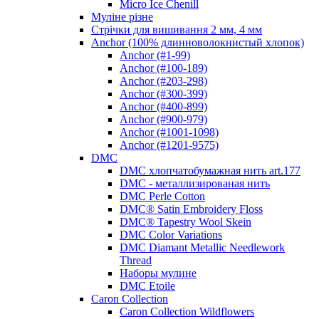
Micro Ice Chenill
Муліне різне
Стрічки для вишивання 2 мм, 4 мм
Anchor (100% длинноволокнистый хлопок)
Anchor (#1-99)
Anchor (#100-189)
Anchor (#203-298)
Anchor (#300-399)
Anchor (#400-899)
Anchor (#900-979)
Anchor (#1001-1098)
Anchor (#1201-9575)
DMC
DMC хлопчатобумажная нить art.177
DMC - металлизированая нить
DMC Perle Cotton
DMC® Satin Embroidery Floss
DMC® Tapestry Wool Skein
DMC Color Variations
DMC Diamant Metallic Needlework
Thread
Наборы мулине
DMC Etoile
Caron Collection
Caron Collection Wildflowers