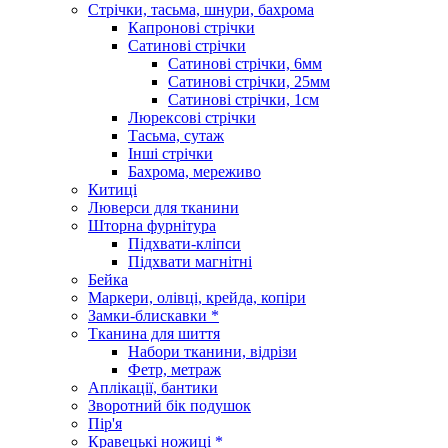
Стрічки, тасьма, шнури, бахрома
Капронові стрічки
Сатинові стрічки
Сатинові стрічки, 6мм
Сатинові стрічки, 25мм
Сатинові стрічки, 1см
Люрексові стрічки
Тасьма, сутаж
Інші стрічки
Бахрома, мереживо
Китиці
Люверси для тканини
Шторна фурнітура
Підхвати-кліпси
Підхвати магнітні
Бейка
Маркери, олівці, крейда, копіри
Замки-блискавки *
Тканина для шиття
Набори тканини, відрізи
Фетр, метраж
Аплікації, бантики
Зворотний бік подушок
Пір'я
Кравецькі ножиці *