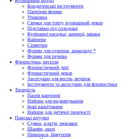
Кулінарний розділ
Кондитерські інструменти
Паперові форми
Упаковка
Свічки для торту, кулінарний декор
Підставки під солодощі
Кулінарні насадки, шприці, мішки
Вайнери
Серветки
Форми для цукерок, шоколаду *
Форми для печива
Флористика, весілля
Флористичний дріт
Флористичний декор
Аксесуари для весіль, вечірок
Інструменти та аксесуари для флористики
Творчість
Пазли картонні
Набори для видряпування
Інші канцтовари
Набори для дитячої творчості
Панські штучки
Сумки, клатчі, рюкзаки
Шарфи, шалі
Прикраси, біжутерія