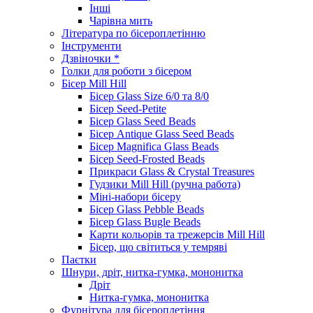
Інші
Чарівна мить
Література по бісероплетінню
Інструменти
Дзвіночки *
Голки для роботи з бісером
Бісер Mill Hill
Бісер Glass Size 6/0 та 8/0
Бісер Seed-Petite
Бісер Glass Seed Beads
Бісер Antique Glass Seed Beads
Бісер Magnifica Glass Beads
Бісер Seed-Frosted Beads
Прикраси Glass & Crystal Treasures
Гудзики Mill Hill (ручна работа)
Міні-набори бісеру
Бісер Glass Pebble Beads
Бісер Glass Bugle Beads
Карти кольорів та трежерсів Mill Hill
Бісер, що світиться у темряві
Паєтки
Шнури, дріт, нитка-гумка, мононитка
Дріт
Нитка-гумка, мононитка
Фурнітура для бісероплетіння