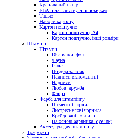
Крепований папір
ЕВА піна - листи, інші поверхні
Тішью
Набори картону
Картон поштучно
Картон поштучно, А4
Картон поштучно, інші розміри
Штампінг
Штампи
Візерунки, фон
Фауна
Різне
Поздоровляємо
Надписи різноманітні
Надписи
Любов, дружба
Флора
Фарба для штампінгу
Пігментні чорнила
Дистресингові чорнила
Крейдовані чорнила
На основі барвника (dye ink)
Аксесуари для штампінгу
Трафарети
Заготовки для альбомів, блокнотів