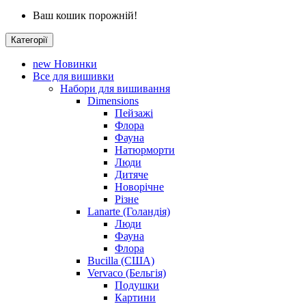
Ваш кошик порожній!
Категорії
new
Новинки
Все для вишивки
Набори для вишивання
Dimensions
Пейзажі
Флора
Фауна
Натюрморти
Люди
Дитяче
Новорічне
Різне
Lanarte (Голандія)
Люди
Фауна
Флора
Bucilla (США)
Vervaco (Бельгія)
Подушки
Картини