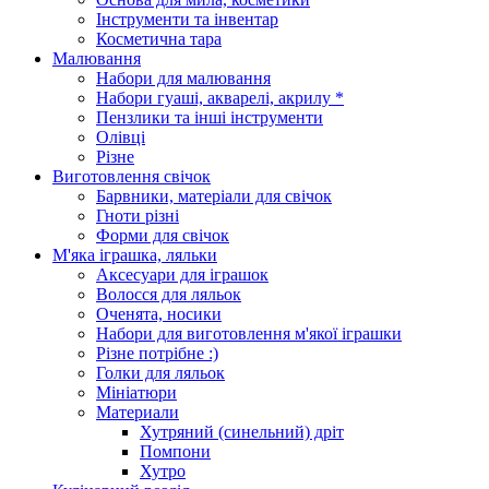
Інструменти та інвентар
Косметична тара
Малювання
Набори для малювання
Набори гуаші, акварелі, акрилу *
Пензлики та інші інструменти
Олівці
Різне
Виготовлення свічок
Барвники, матеріали для свічок
Гноти різні
Форми для свічок
М'яка іграшка, ляльки
Аксесуари для іграшок
Волосся для ляльок
Оченята, носики
Набори для виготовлення м'якої іграшки
Різне потрібне :)
Голки для ляльок
Мініатюри
Материали
Хутряний (синельний) дріт
Помпони
Хутро