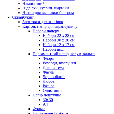
Намистини*
Підвіски, кулони, шарміки
Нитки для вышивки бисером
Скрапбукінг
Заготовки для листівок
Картон, папір для скрапбукінгу
Набори паперу
Набори 22 х 28 см
Набори 30 х 30 см
Набори 12 х 17 см
Набори інші
Пергаментний папір, велум, калька
Флора
Розводи, візерунки
Дитяча тема
Фауна
Чорно-білий
Любов
Разное
Однотонна
Папір поштучно
30х30
А4
Фольга
Папір ручної работи