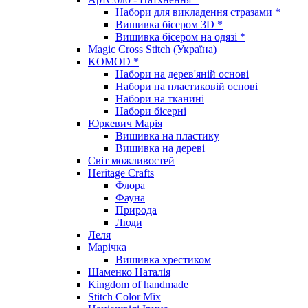
Набори для викладення стразами *
Вишивка бісером 3D *
Вишивка бісером на одязі *
Magic Cross Stitch (Україна)
KOMOD *
Набори на дерев'яній основі
Набори на пластиковій основі
Набори на тканині
Набори бісерні
Юркевич Марія
Вишивка на пластику
Вишивка на дереві
Світ можливостей
Heritage Crafts
Флора
Фауна
Природа
Люди
Леля
Марічка
Вишивка хрестиком
Шаменко Наталія
Kingdom of handmade
Stitch Color Mix