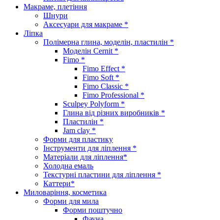
Макраме, плетіння
Шнури
Аксесуари для макраме *
Ліпка
Полімерна глина, моделін, пластилін *
Моделін Cernit *
Fimo *
Fimo Effect *
Fimo Soft *
Fimo Classic *
Fimo Professional *
Sculpey Polyform *
Глина від різних виробників *
Пластилін *
Jam clay *
Форми для пластику
Інструменти для ліплення *
Матеріали для ліплення*
Холодна емаль
Текстурні пластини для ліплення *
Каттери*
Миловаріння, косметика
Форми для мила
Форми поштучно
Фауна