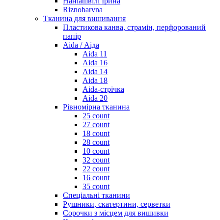
Наніашвілі Ірина
Riznobarvna
Тканина для вишивання
Пластикова канва, страмін, перфорований
папір
Aida / Аіда
Aida 11
Aida 16
Aida 14
Aida 18
Aida-стрічка
Aida 20
Рівномірна тканина
25 count
27 count
18 count
28 count
10 count
32 count
22 count
16 count
35 count
Спеціальні тканини
Рушники, скатертини, серветки
Сорочки з місцем для вишивки