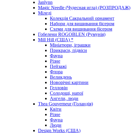
Janlynn
Magic Needle (Чудесная игла) (РОЗПРОДАЖ)
Міледі
Колекція Сакральний орнамент
Набори для вишивання бісером
Схеми для вишивання бісером
Гобелени ROGOBLEN (Румунія)
Mill Hill (США) *
Мініатюри, іграшки
Прикраси, підвіси
Фауна
Різне
Пейзажі
Флора
Великдень
Новорічні картини
Гелловін
Солодощі, напої
Ангели, люди
Thea Gouverneur (Голандія)
Квіти
Різне
Фауна
Люди
Design Works (США)