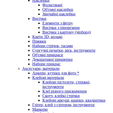
Наклейки
Фольговані
Об'ємні наклейки
Звичайні наклейки
Висічки
Елементи з фетру
Висічки з пінорезини
Висічки з картону (чіпборд)
Карти 3D, колажі
Пряжки
Набори стрічок, тасьми
Сургучні печатки, віск, інструменти
Об'ємні прикраси
Декоративні прищепки
Набори прикрас
Аксесуари, матеріали
Анкери, кутики для фото *
Клейові матеріали
Клейові пістолети, стержні,
інструменти
Клеї різного призначення
Скотч, клейкі стрічки
Клейові аркуші, крапки, квадратики
Глітер, клей з глітером, інструменти
Маркери