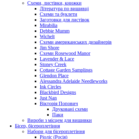
Схеми, листівки, книжки
Література по вишивці
Схеми та буклети
Заготовки для листівок
Mirabilia
Debbie Mumm
Wichelt
Схеми американських дизайнерів
Jim Shore
Cхеми Rosewood Manor
Lavender & Lace
Stoney Creek
Cottage Garden Samplings
Glendon Place
Alessandra Adelaide Needleworks
Ink Circles
Blackbird Designs
Just Nan
Вікторія Попович
Друковані схеми
Паки
Вироби з місцем для вишивки
Бісер, бісероплетіння
Набори для бісероплетіння
Ріоліс (Росія)