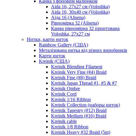
Канва з фоновим малюнком
Aida 16, 27х27 см (Voloshka)
Aida 16, 30х40 см (Voloshka)
Аїда 16 (Alisena)
Рівномірка 32 (Alisena)
Канва рівномірна 32 принтована
Voloshka, 27х27 см
Нитки, карти ниток
Rainbow Gallery (США)
Металізована нитка від різних виробників
Карти ниток
Kreinik (США)
Kreinik Blending Filament
Kreinik Very Fine (#4) Braid
Kreinik Fine (#8) Braid
Kreinik Japan Thread #1, #5 & #7
Kreinik Ombre
Kreinik Cord
Kreinik 1/16 Ribbon
Kreinik Collection (наборы ниток)
Kreinik Tapestry (#12) Braid
Kreinik Medium (#16) Braid
Kreinik cable
Kreinik 1/8 Ribbon
Kreinik Heavy #32 Braid (5m)