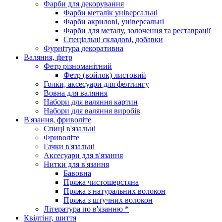
Фарби для декорування
Фарби металік універсальні
Фарби акрилові, універсальні
Фарби для металу, золочення та реставрації
Спеціальні складові, добавки
Фурнітура декоративна
Валяння, фетр
Фетр різноманітний
Фетр (войлок) листовий
Голки, аксесуари для фелтингу
Вовна для валяння
Набори для валяння картин
Набори для валяння виробів
В'язання, фриволіте
Спиці в'язальні
Фриволіте
Гачки в'язальні
Аксесуари для в'язання
Нитки для в'язання
Бавовна
Пряжа чистошерстяна
Пряжа з натуральних волокон
Пряжа з штучних волокон
Література по в'язанню *
Квілтінг, шиття