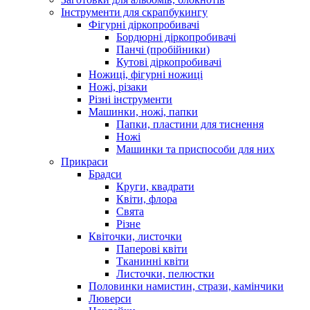
Інструменти для скрапбукингу
Фігурні діркопробивачі
Бордюрні діркопробивачі
Панчі (пробійники)
Кутові діркопробивачі
Ножиці, фігурні ножиці
Ножі, різаки
Різні інструменти
Машинки, ножі, папки
Папки, пластини для тиснення
Ножі
Машинки та приспособи для них
Прикраси
Брадси
Круги, квадрати
Квіти, флора
Свята
Різне
Квіточки, листочки
Паперові квіти
Тканинні квіти
Листочки, пелюстки
Половинки намистин, стрази, камінчики
Люверси