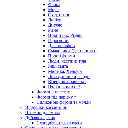
Флора
Море
Схід, етнос
Любов
Дитяче
Різне
Новий рік, Різдво
Гороскопи
Для чоловіків
Смаколики, їда, напитки
Прості форми
Люди, частини тіла
Інші свята
Містика, Хелоуїн
Листя, шишки, ягоди
Візерунки, завитки
Птахи, комахи *
Форми в палетах
Форми під нарізку *
Силіконові форми та молди
Віддушки косметичні
Штампи для мила
Добавки, декор
Сухоцвіти, сухофрукти
Основа для мила, косметики