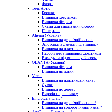
Флора
Тела Артіс
Брошки
Вишивка хрестиком
Вишивка бісером
Схеми для вишивання бісером
Папертоль
Alisena (Україна)
Вишивка на дерев'яній основі
Заготовки з фанери під вишивку
Вишивка на пластиковій канві
Набори для вишивання хрестиком
Еко-сумки під вишивку бісером
OLANTA (Україна)
Вишивка бісером
Вишивка нитками
Virena
Вишивка на пластиковій канві
Сумки
Вишивка по дереву
Вироби під вишивку
Embroidery Craft *
Вишивка на дерев'яній основі *
Вишивка на водорозчинній канві *
АртСоло - Натхнення *