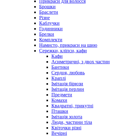
Прикраси для волосся
Брошки
Браслети
Різне
Каблучки
Годинники
Брелки
Комплекти
Намисто, прикраси на шию
Сережки, кліпси, кафи
Кафи
Асиметричні, з двох частин
Бантики
Сердця, любовь
Краплі
Імітація бірюзи
Імітація перлин
Предмети
Комахи
Квадратні, трикутні
Пташки
Імітація золота
Люди, частини тіла
Квіточки різні
Вечірні