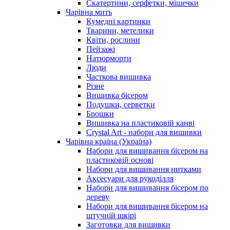
Скатертини, серфетки, мішечки
Чарiвна мить
Кумедні картинки
Тварини, метелики
Квіти, рослини
Пейзажі
Натюрморти
Люди
Часткова вишивка
Різне
Вишивка бісером
Подушки, серветки
Брошки
Вишивка на пластиковій канві
Crystal Art - набори для вишивки
Чарівна країна (Україна)
Набори для вишивання бісером на
пластиковій основі
Набори для вишивання нитками
Аксесуари для рукоділля
Набори для вишивання бісером по
дереву
Набори для вишивання бісером на
штучній шкірі
Заготовки для вишивки