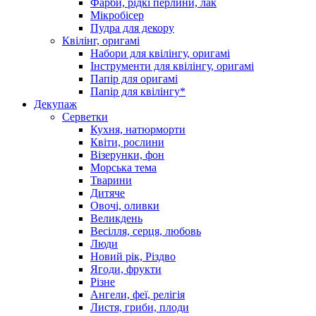
Фарби, рідкі перлини, лак
Мікробісер
Пудра для декору
Квілінг, оригамі
Набори для квілінгу, оригамі
Інструменти для квілінгу, оригамі
Папір для оригамі
Папір для квілінгу*
Декупаж
Серветки
Кухня, натюрморти
Квіти, рослини
Візерунки, фон
Морська тема
Тварини
Дитяче
Овочі, оливки
Великдень
Весілля, серця, любовь
Люди
Новий рік, Різдво
Ягоди, фрукти
Різне
Ангели, феї, релігія
Листя, гриби, плоди