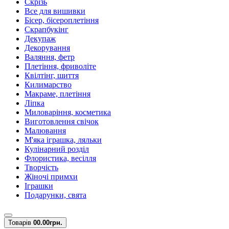
Скрізь
Все для вишивки
Бісер, бісероплетіння
Скрапбукінг
Декупаж
Декорування
Валяння, фетр
Плетіння, фриволіте
Квілтінг, шиття
Килимарство
Макраме, плетіння
Ліпка
Миловаріння, косметика
Виготовлення свічок
Малювання
М'яка іграшка, ляльки
Кулінарний розділ
Флористика, весілля
Творчість
Жіночі примхи
Іграшки
Подарунки, свята
Товарів
0
0.00грн.