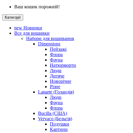
Ваш кошик порожній!
Категорії
new
Новинки
Все для вишивки
Набори для вишивання
Dimensions
Пейзажі
Флора
Фауна
Натюрморти
Люди
Дитяче
Новорічне
Різне
Lanarte (Голандія)
Люди
Фауна
Флора
Bucilla (США)
Vervaco (Бельгія)
Подушки
Картини