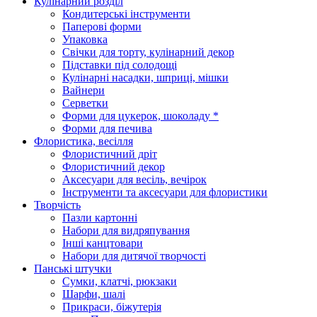
Кулінарний розділ
Кондитерські інструменти
Паперові форми
Упаковка
Свічки для торту, кулінарний декор
Підставки під солодощі
Кулінарні насадки, шприці, мішки
Вайнери
Серветки
Форми для цукерок, шоколаду *
Форми для печива
Флористика, весілля
Флористичний дріт
Флористичний декор
Аксесуари для весіль, вечірок
Інструменти та аксесуари для флористики
Творчість
Пазли картонні
Набори для видряпування
Інші канцтовари
Набори для дитячої творчості
Панські штучки
Сумки, клатчі, рюкзаки
Шарфи, шалі
Прикраси, біжутерія