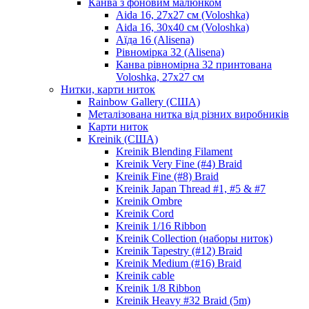
Канва з фоновим малюнком
Aida 16, 27х27 см (Voloshka)
Aida 16, 30х40 см (Voloshka)
Аїда 16 (Alisena)
Рівномірка 32 (Alisena)
Канва рівномірна 32 принтована
Voloshka, 27х27 см
Нитки, карти ниток
Rainbow Gallery (США)
Металізована нитка від різних виробників
Карти ниток
Kreinik (США)
Kreinik Blending Filament
Kreinik Very Fine (#4) Braid
Kreinik Fine (#8) Braid
Kreinik Japan Thread #1, #5 & #7
Kreinik Ombre
Kreinik Cord
Kreinik 1/16 Ribbon
Kreinik Collection (наборы ниток)
Kreinik Tapestry (#12) Braid
Kreinik Medium (#16) Braid
Kreinik cable
Kreinik 1/8 Ribbon
Kreinik Heavy #32 Braid (5m)