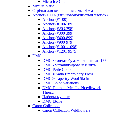
Micro Ice Chenill
Муліне різне
Стрічки для вишивання 2 мм, 4 мм
Anchor (100% длинноволокнистый хлопок)
Anchor (#1-99)
Anchor (#100-189)
Anchor (#203-298)
Anchor (#300-399)
Anchor (#400-899)
Anchor (#900-979)
Anchor (#1001-1098)
Anchor (#1201-9575)
DMC
DMC хлопчатобумажная нить art.177
DMC - металлизированая нить
DMC Perle Cotton
DMC® Satin Embroidery Floss
DMC® Tapestry Wool Skein
DMC Color Variations
DMC Diamant Metallic Needlework
Thread
Наборы мулине
DMC Etoile
Caron Collection
Caron Collection Wildflowers