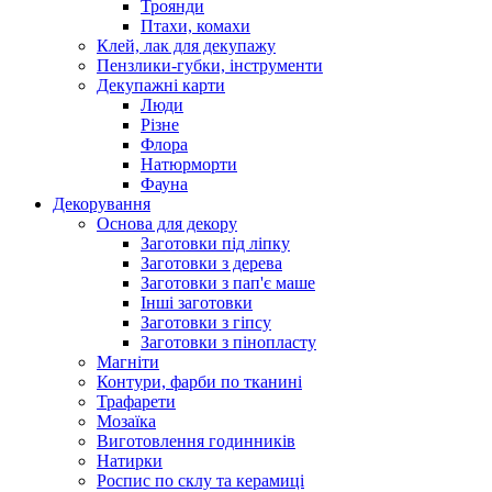
Троянди
Птахи, комахи
Клей, лак для декупажу
Пензлики-губки, інструменти
Декупажні карти
Люди
Різне
Флора
Натюрморти
Фауна
Декорування
Основа для декору
Заготовки під ліпку
Заготовки з дерева
Заготовки з пап'є маше
Інші заготовки
Заготовки з гіпсу
Заготовки з пінопласту
Магніти
Контури, фарби по тканині
Трафарети
Мозаїка
Виготовлення годинників
Натирки
Роспис по склу та керамиці