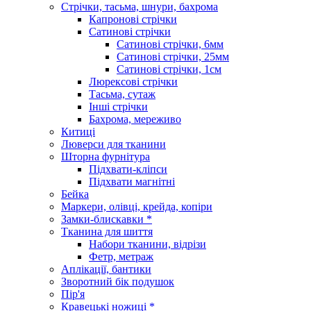
Стрічки, тасьма, шнури, бахрома
Капронові стрічки
Сатинові стрічки
Сатинові стрічки, 6мм
Сатинові стрічки, 25мм
Сатинові стрічки, 1см
Люрексові стрічки
Тасьма, сутаж
Інші стрічки
Бахрома, мереживо
Китиці
Люверси для тканини
Шторна фурнітура
Підхвати-кліпси
Підхвати магнітні
Бейка
Маркери, олівці, крейда, копіри
Замки-блискавки *
Тканина для шиття
Набори тканини, відрізи
Фетр, метраж
Аплікації, бантики
Зворотний бік подушок
Пір'я
Кравецькі ножиці *