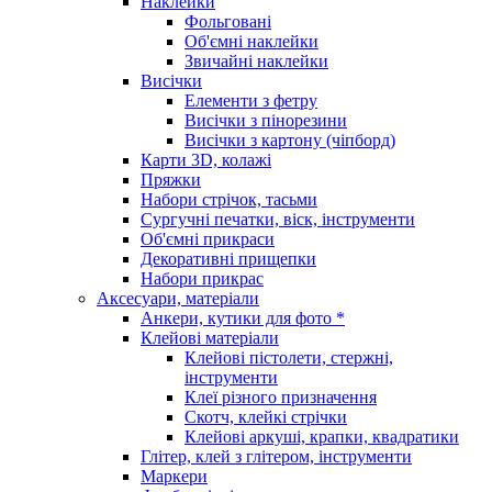
Наклейки
Фольговані
Об'ємні наклейки
Звичайні наклейки
Висічки
Елементи з фетру
Висічки з пінорезини
Висічки з картону (чіпборд)
Карти 3D, колажі
Пряжки
Набори стрічок, тасьми
Сургучні печатки, віск, інструменти
Об'ємні прикраси
Декоративні прищепки
Набори прикрас
Аксесуари, матеріали
Анкери, кутики для фото *
Клейові матеріали
Клейові пістолети, стержні,
інструменти
Клеї різного призначення
Скотч, клейкі стрічки
Клейові аркуші, крапки, квадратики
Глітер, клей з глітером, інструменти
Маркери