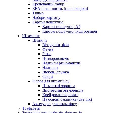
Крепований папір
ЕВА піна - листи, інші поверхні
Тішью
Набори картону
Картон поштучно
Картон поштучно, А4
Картон поштучно, інші розміри
Штампінг
Штампи
Візерунки, фон
Фауна
Різне
Поздоровляємо
Надписи різноманітні
Надписи
Любов, дружба
Флора
Фарба для штампінгу
Пігментні чорнила
Дистресингові чорнила
Крейдовані чорнила
На основі барвника (dye ink)
Аксесуари для штампінгу
Трафарети
Заготовки для альбомів, блокнотів