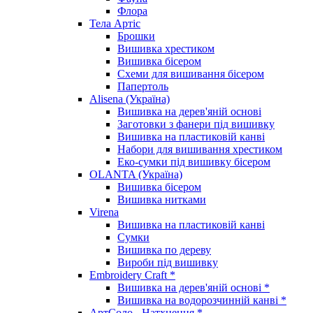
Флора
Тела Артіс
Брошки
Вишивка хрестиком
Вишивка бісером
Схеми для вишивання бісером
Папертоль
Alisena (Україна)
Вишивка на дерев'яній основі
Заготовки з фанери під вишивку
Вишивка на пластиковій канві
Набори для вишивання хрестиком
Еко-сумки під вишивку бісером
OLANTA (Україна)
Вишивка бісером
Вишивка нитками
Virena
Вишивка на пластиковій канві
Сумки
Вишивка по дереву
Вироби під вишивку
Embroidery Craft *
Вишивка на дерев'яній основі *
Вишивка на водорозчинній канві *
АртСоло - Натхнення *