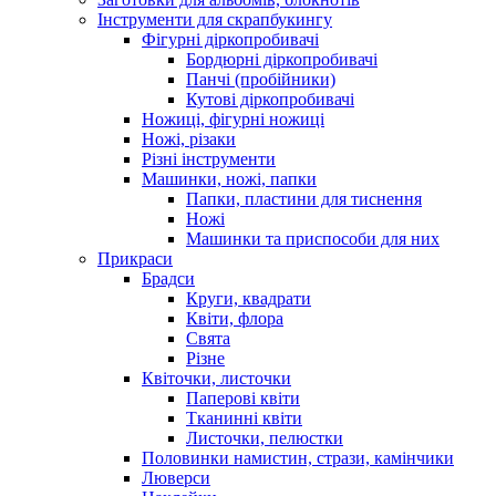
Інструменти для скрапбукингу
Фігурні діркопробивачі
Бордюрні діркопробивачі
Панчі (пробійники)
Кутові діркопробивачі
Ножиці, фігурні ножиці
Ножі, різаки
Різні інструменти
Машинки, ножі, папки
Папки, пластини для тиснення
Ножі
Машинки та приспособи для них
Прикраси
Брадси
Круги, квадрати
Квіти, флора
Свята
Різне
Квіточки, листочки
Паперові квіти
Тканинні квіти
Листочки, пелюстки
Половинки намистин, стрази, камінчики
Люверси