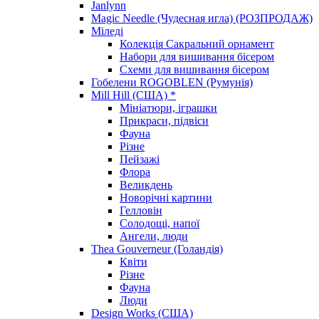
Janlynn
Magic Needle (Чудесная игла) (РОЗПРОДАЖ)
Міледі
Колекція Сакральний орнамент
Набори для вишивання бісером
Схеми для вишивання бісером
Гобелени ROGOBLEN (Румунія)
Mill Hill (США) *
Мініатюри, іграшки
Прикраси, підвіси
Фауна
Різне
Пейзажі
Флора
Великдень
Новорічні картини
Гелловін
Солодощі, напої
Ангели, люди
Thea Gouverneur (Голандія)
Квіти
Різне
Фауна
Люди
Design Works (США)