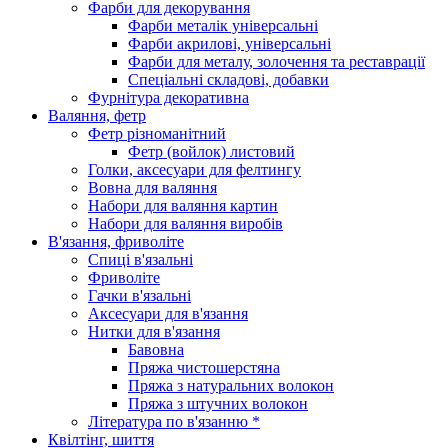
Фарби для декорування
Фарби металік універсальні
Фарби акрилові, універсальні
Фарби для металу, золочення та реставрації
Спеціальні складові, добавки
Фурнітура декоративна
Валяння, фетр
Фетр різноманітний
Фетр (войлок) листовий
Голки, аксесуари для фелтингу
Вовна для валяння
Набори для валяння картин
Набори для валяння виробів
В'язання, фриволіте
Спиці в'язальні
Фриволіте
Гачки в'язальні
Аксесуари для в'язання
Нитки для в'язання
Бавовна
Пряжа чистошерстяна
Пряжа з натуральних волокон
Пряжа з штучних волокон
Література по в'язанню *
Квілтінг, шиття