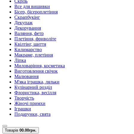
Скрізь
Все для вишивки
Бісер, бісероплетіння
Скрапбукінг
Декупаж
Декорування
Валяння, фетр
Плетіння, фриволіте
Квілтінг, шиття
Килимарство
Макраме, плетіння
Ліпка
Миловаріння, косметика
Виготовлення свічок
Малювання
М'яка іграшка, ляльки
Кулінарний розділ
Флористика, весілля
Творчість
Жіночі примхи
Іграшки
Подарунки, свята
Товарів
0
0.00грн.