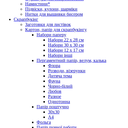
Намистини*
Підвіски, кулони, шарміки
Нитки для вышивки бисером
Скрапбукінг
Заготовки для листівок
Картон, папір для скрапбукінгу
Набори паперу
Набори 22 х 28 см
Набори 30 х 30 см
Набори 12 х 17 см
Набори інші
Пергаментний папір, велум, калька
Флора
Розводи, візерунки
Дитяча тема
Фауна
Чорно-білий
Любов
Разное
Однотонна
Папір поштучно
30х30
А4
Фольга
Папір ручної работи