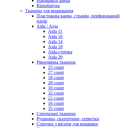
Наніашвілі Ірина
Riznobarvna
Тканина для вишивання
Пластикова канва, страмін, перфорований
папір
Aida / Аіда
Aida 11
Aida 16
Aida 14
Aida 18
Aida-стрічка
Aida 20
Рівномірна тканина
25 count
27 count
18 count
28 count
10 count
32 count
22 count
16 count
35 count
Спеціальні тканини
Рушники, скатертини, серветки
Сорочки з місцем для вишивки