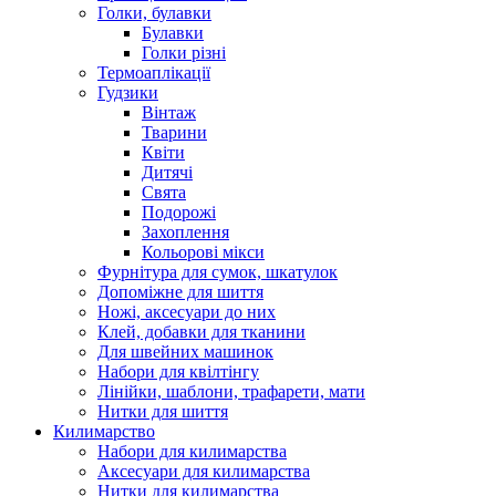
Голки, булавки
Булавки
Голки різні
Термоаплікації
Гудзики
Вінтаж
Тварини
Квіти
Дитячі
Свята
Подорожі
Захоплення
Кольорові мікси
Фурнітура для сумок, шкатулок
Допоміжне для шиття
Ножі, аксесуари до них
Клей, добавки для тканини
Для швейних машинок
Набори для квілтінгу
Лінійки, шаблони, трафарети, мати
Нитки для шиття
Килимарство
Набори для килимарства
Аксесуари для килимарства
Нитки для килимарства