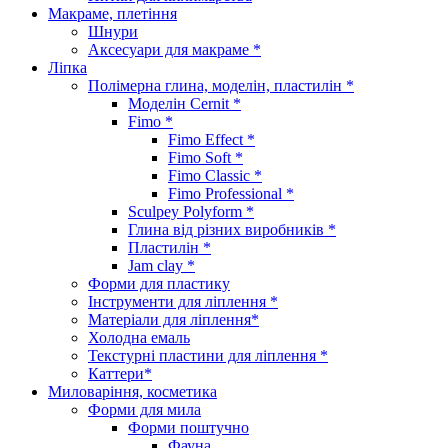
Макраме, плетіння
Шнури
Аксесуари для макраме *
Ліпка
Полімерна глина, моделін, пластилін *
Моделін Cernit *
Fimo *
Fimo Effect *
Fimo Soft *
Fimo Classic *
Fimo Professional *
Sculpey Polyform *
Глина від різних виробників *
Пластилін *
Jam clay *
Форми для пластику
Інструменти для ліплення *
Матеріали для ліплення*
Холодна емаль
Текстурні пластини для ліплення *
Каттери*
Миловаріння, косметика
Форми для мила
Форми поштучно
Фауна