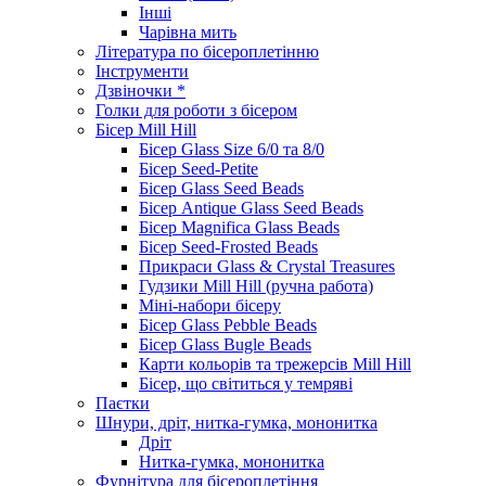
Інші
Чарівна мить
Література по бісероплетінню
Інструменти
Дзвіночки *
Голки для роботи з бісером
Бісер Mill Hill
Бісер Glass Size 6/0 та 8/0
Бісер Seed-Petite
Бісер Glass Seed Beads
Бісер Antique Glass Seed Beads
Бісер Magnifica Glass Beads
Бісер Seed-Frosted Beads
Прикраси Glass & Crystal Treasures
Гудзики Mill Hill (ручна работа)
Міні-набори бісеру
Бісер Glass Pebble Beads
Бісер Glass Bugle Beads
Карти кольорів та трежерсів Mill Hill
Бісер, що світиться у темряві
Паєтки
Шнури, дріт, нитка-гумка, мононитка
Дріт
Нитка-гумка, мононитка
Фурнітура для бісероплетіння