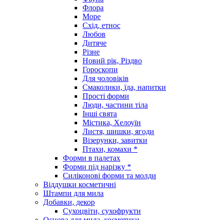
Флора
Море
Схід, етнос
Любов
Дитяче
Різне
Новий рік, Різдво
Гороскопи
Для чоловіків
Смаколики, їда, напитки
Прості форми
Люди, частини тіла
Інші свята
Містика, Хелоуїн
Листя, шишки, ягоди
Візерунки, завитки
Птахи, комахи *
Форми в палетах
Форми під нарізку *
Силіконові форми та молди
Віддушки косметичні
Штампи для мила
Добавки, декор
Сухоцвіти, сухофрукти
Основа для мила, косметики