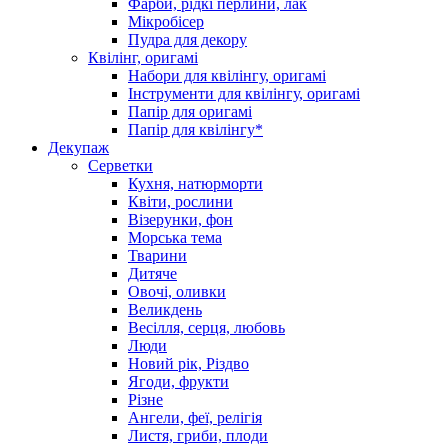
Фарби, рідкі перлини, лак
Мікробісер
Пудра для декору
Квілінг, оригамі
Набори для квілінгу, оригамі
Інструменти для квілінгу, оригамі
Папір для оригамі
Папір для квілінгу*
Декупаж
Серветки
Кухня, натюрморти
Квіти, рослини
Візерунки, фон
Морська тема
Тварини
Дитяче
Овочі, оливки
Великдень
Весілля, серця, любовь
Люди
Новий рік, Різдво
Ягоди, фрукти
Різне
Ангели, феї, релігія
Листя, гриби, плоди