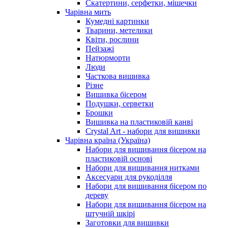
Скатертини, серфетки, мішечки
Чарiвна мить
Кумедні картинки
Тварини, метелики
Квіти, рослини
Пейзажі
Натюрморти
Люди
Часткова вишивка
Різне
Вишивка бісером
Подушки, серветки
Брошки
Вишивка на пластиковій канві
Crystal Art - набори для вишивки
Чарівна країна (Україна)
Набори для вишивання бісером на
пластиковій основі
Набори для вишивання нитками
Аксесуари для рукоділля
Набори для вишивання бісером по
дереву
Набори для вишивання бісером на
штучній шкірі
Заготовки для вишивки