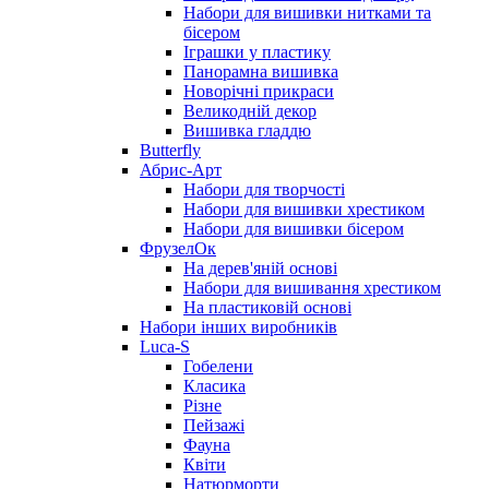
Набори для вишивки нитками та
бісером
Іграшки у пластику
Панорамна вишивка
Новорічні прикраси
Великодній декор
Вишивка гладдю
Butterfly
Абрис-Арт
Набори для творчості
Набори для вишивки хрестиком
Набори для вишивки бісером
ФрузелОк
На дерев'яній основі
Набори для вишивання хрестиком
На пластиковій основі
Набори інших виробників
Luca-S
Гобелени
Класика
Різне
Пейзажі
Фауна
Квіти
Натюрморти