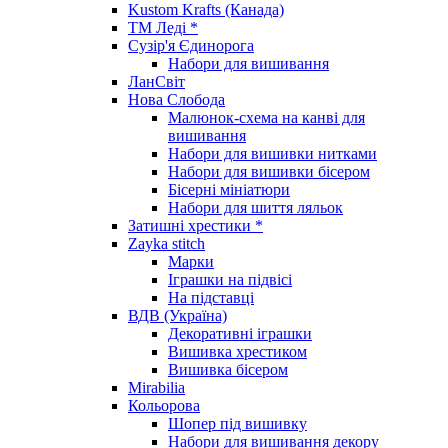
Kustom Krafts (Канада)
ТМ Леді *
Сузір'я Єдинорога
Набори для вишивання
ЛанСвіт
Нова Слобода
Малюнок-схема на канві для
вишивання
Набори для вишивки нитками
Набори для вишивки бісером
Бісерні мініатюри
Набори для шиття ляльок
Затишні хрестики *
Zayka stitch
Марки
Іграшки на підвісі
На підставці
ВДВ (Україна)
Декоративні іграшки
Вишивка хрестиком
Вишивка бісером
Mirabilia
Кольорова
Шопер під вишивку
Набори для вишивання декору