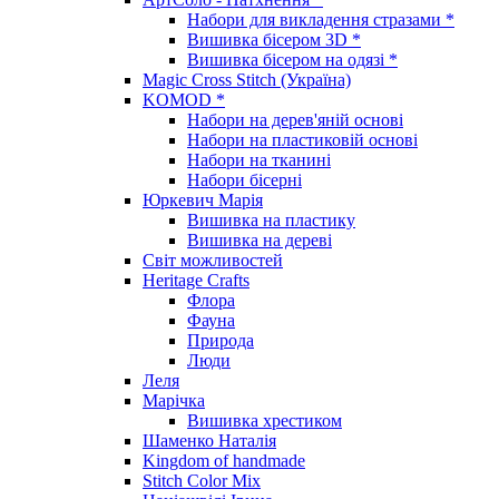
Набори для викладення стразами *
Вишивка бісером 3D *
Вишивка бісером на одязі *
Magic Cross Stitch (Україна)
KOMOD *
Набори на дерев'яній основі
Набори на пластиковій основі
Набори на тканині
Набори бісерні
Юркевич Марія
Вишивка на пластику
Вишивка на дереві
Світ можливостей
Heritage Crafts
Флора
Фауна
Природа
Люди
Леля
Марічка
Вишивка хрестиком
Шаменко Наталія
Kingdom of handmade
Stitch Color Mix