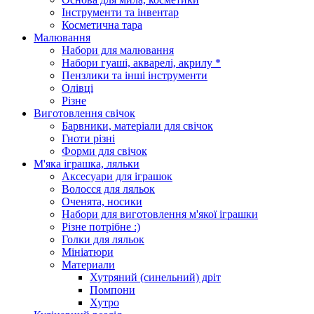
Інструменти та інвентар
Косметична тара
Малювання
Набори для малювання
Набори гуаші, акварелі, акрилу *
Пензлики та інші інструменти
Олівці
Різне
Виготовлення свічок
Барвники, матеріали для свічок
Гноти різні
Форми для свічок
М'яка іграшка, ляльки
Аксесуари для іграшок
Волосся для ляльок
Оченята, носики
Набори для виготовлення м'якої іграшки
Різне потрібне :)
Голки для ляльок
Мініатюри
Материали
Хутряний (синельний) дріт
Помпони
Хутро