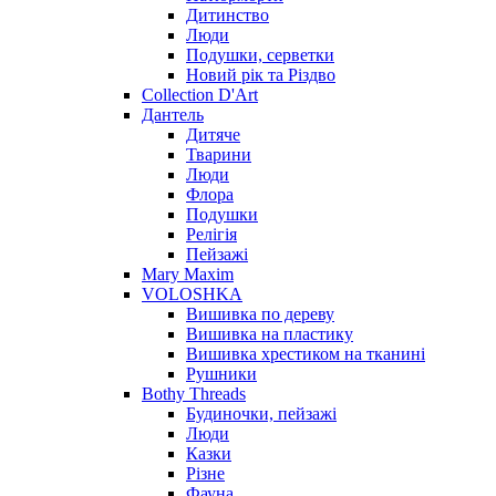
Дитинство
Люди
Подушки, серветки
Новий рік та Різдво
Collection D'Art
Дантель
Дитяче
Тварини
Люди
Флора
Подушки
Релігія
Пейзажі
Mary Maxim
VOLOSHKA
Вишивка по дереву
Вишивка на пластику
Вишивка хрестиком на тканині
Рушники
Bothy Threads
Будиночки, пейзажі
Люди
Казки
Різне
Фауна