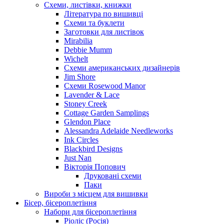
Схеми, листівки, книжки
Література по вишивці
Схеми та буклети
Заготовки для листівок
Mirabilia
Debbie Mumm
Wichelt
Схеми американських дизайнерів
Jim Shore
Cхеми Rosewood Manor
Lavender & Lace
Stoney Creek
Cottage Garden Samplings
Glendon Place
Alessandra Adelaide Needleworks
Ink Circles
Blackbird Designs
Just Nan
Вікторія Попович
Друковані схеми
Паки
Вироби з місцем для вишивки
Бісер, бісероплетіння
Набори для бісероплетіння
Ріоліс (Росія)