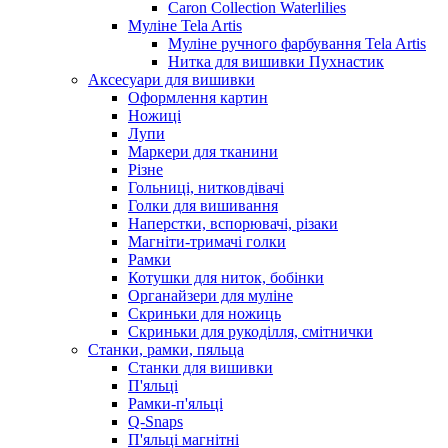
Caron Collection Waterlilies
Муліне Tela Artis
Муліне ручного фарбування Tela Artis
Нитка для вишивки Пухнастик
Аксесуари для вишивки
Оформлення картин
Ножиці
Лупи
Маркери для тканини
Різне
Гольниці, нитковдівачі
Голки для вишивання
Наперстки, вспорювачі, різаки
Магніти-тримачі голки
Рамки
Котушки для ниток, бобінки
Органайзери для муліне
Скриньки для ножиць
Скриньки для рукоділля, смітнички
Станки, рамки, пяльца
Станки для вишивки
П'яльці
Рамки-п'яльці
Q-Snaps
П'яльці магнітні