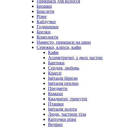
Прикраси для волосся
Брошки
Браслети
Різне
Каблучки
Годинники
Брелки
Комплекти
Намисто, прикраси на шию
Сережки, кліпси, кафи
Кафи
Асиметричні, з двох частин
Бантики
Сердця, любовь
Краплі
Імітація бірюзи
Імітація перлин
Предмети
Комахи
Квадратні, трикутні
Пташки
Імітація золота
Люди, частини тіла
Квіточки різні
Вечірні