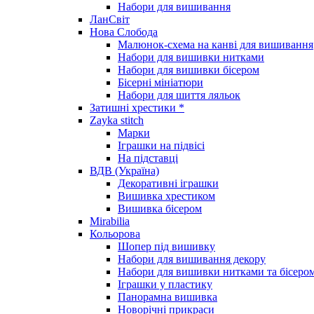
Набори для вишивання
ЛанСвіт
Нова Слобода
Малюнок-схема на канві для вишивання
Набори для вишивки нитками
Набори для вишивки бісером
Бісерні мініатюри
Набори для шиття ляльок
Затишні хрестики *
Zayka stitch
Марки
Іграшки на підвісі
На підставці
ВДВ (Україна)
Декоративні іграшки
Вишивка хрестиком
Вишивка бісером
Mirabilia
Кольорова
Шопер під вишивку
Набори для вишивання декору
Набори для вишивки нитками та бісеро
Іграшки у пластику
Панорамна вишивка
Новорічні прикраси