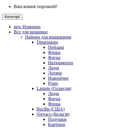
Ваш кошик порожній!
Категорії
new
Новинки
Все для вишивки
Набори для вишивання
Dimensions
Пейзажі
Флора
Фауна
Натюрморти
Люди
Дитяче
Новорічне
Різне
Lanarte (Голандія)
Люди
Фауна
Флора
Bucilla (США)
Vervaco (Бельгія)
Подушки
Картини