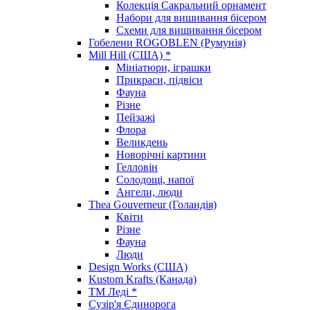
Колекція Сакральний орнамент
Набори для вишивання бісером
Схеми для вишивання бісером
Гобелени ROGOBLEN (Румунія)
Mill Hill (США) *
Мініатюри, іграшки
Прикраси, підвіси
Фауна
Різне
Пейзажі
Флора
Великдень
Новорічні картини
Гелловін
Солодощі, напої
Ангели, люди
Thea Gouverneur (Голандія)
Квіти
Різне
Фауна
Люди
Design Works (США)
Kustom Krafts (Канада)
ТМ Леді *
Сузір'я Єдинорога