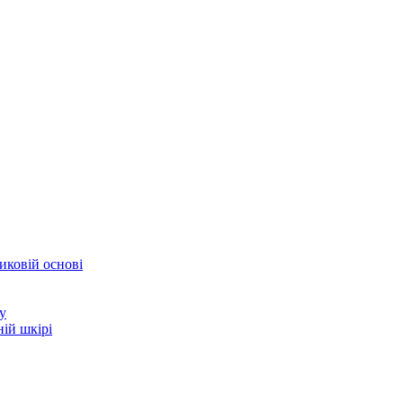
иковій основі
у
ій шкірі