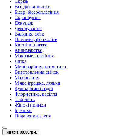
Скрізь
Все для вишивки
Бісер, бісероплетіння
Скрапбукінг
Декупаж
Декорування
Валяння, фетр
Плетіння, фриволіте
Квілтінг, шиття
Килимарство
Макраме, плетіння
Ліпка
Миловаріння, косметика
Виготовлення свічок
Малювання
М'яка іграшка, ляльки
Кулінарний розділ
Флористика, весілля
Творчість
Жіночі примхи
Іграшки
Подарунки, свята
Товарів
0
0.00грн.