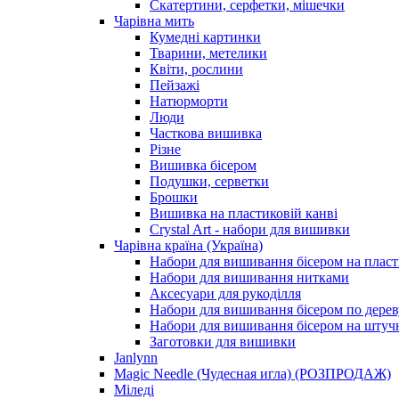
Скатертини, серфетки, мішечки
Чарiвна мить
Кумедні картинки
Тварини, метелики
Квіти, рослини
Пейзажі
Натюрморти
Люди
Часткова вишивка
Різне
Вишивка бісером
Подушки, серветки
Брошки
Вишивка на пластиковій канві
Crystal Art - набори для вишивки
Чарівна країна (Україна)
Набори для вишивання бісером на пласт
Набори для вишивання нитками
Аксесуари для рукоділля
Набори для вишивання бісером по дерев
Набори для вишивання бісером на штучн
Заготовки для вишивки
Janlynn
Magic Needle (Чудесная игла) (РОЗПРОДАЖ)
Міледі