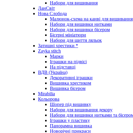
Набори для вишивання
ЛанСвіт
Нова Слобода
Малюнок-схема на канві для вишивання
Набори для вишивки нитками
Набори для вишивки бісером
Бісерні мініатюри
Набори для шиття ляльок
Затишні хрестики *
Zayka stitch
Марки
Іграшки на підвісі
На підставці
ВДВ (Україна)
Декоративні іграшки
Вишивка хрестиком
Вишивка бісером
Mirabilia
Кольорова
Шопер під вишивку
Набори для вишивання декору
Набори для вишивки нитками та бісеро
Іграшки у пластику
Панорамна вишивка
Новорічні прикраси