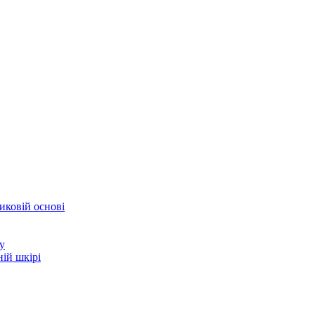
иковій основі
у
ій шкірі