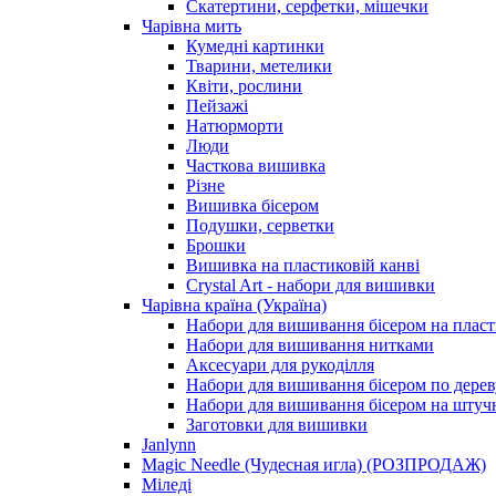
Скатертини, серфетки, мішечки
Чарiвна мить
Кумедні картинки
Тварини, метелики
Квіти, рослини
Пейзажі
Натюрморти
Люди
Часткова вишивка
Різне
Вишивка бісером
Подушки, серветки
Брошки
Вишивка на пластиковій канві
Crystal Art - набори для вишивки
Чарівна країна (Україна)
Набори для вишивання бісером на пласт
Набори для вишивання нитками
Аксесуари для рукоділля
Набори для вишивання бісером по дерев
Набори для вишивання бісером на штучн
Заготовки для вишивки
Janlynn
Magic Needle (Чудесная игла) (РОЗПРОДАЖ)
Міледі