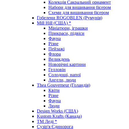
Колекція Сакральний орнамент
Набори для вишивання бісером
Схеми для вишивання бісером
Гобелени ROGOBLEN (Румунія)
Mill Hill (США) *
Мініатюри, іграшки
Прикраси, підвіси
Фауна
Різне
Пейзажі
Флора
Великдень
Новорічні картини
Гелловін
Солодощі, напої
Ангели, люди
Thea Gouverneur (Голандія)
Квіти
Різне
Фауна
Люди
Design Works (США)
Kustom Krafts (Канада)
ТМ Леді *
Сузір'я Єдинорога