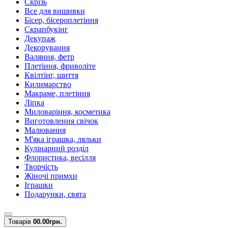
Скрізь
Все для вишивки
Бісер, бісероплетіння
Скрапбукінг
Декупаж
Декорування
Валяння, фетр
Плетіння, фриволіте
Квілтінг, шиття
Килимарство
Макраме, плетіння
Ліпка
Миловаріння, косметика
Виготовлення свічок
Малювання
М'яка іграшка, ляльки
Кулінарний розділ
Флористика, весілля
Творчість
Жіночі примхи
Іграшки
Подарунки, свята
Товарів
0
0.00грн.