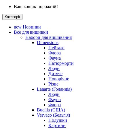
Ваш кошик порожній!
Категорії
new
Новинки
Все для вишивки
Набори для вишивання
Dimensions
Пейзажі
Флора
Фауна
Натюрморти
Люди
Дитяче
Новорічне
Різне
Lanarte (Голандія)
Люди
Фауна
Флора
Bucilla (США)
Vervaco (Бельгія)
Подушки
Картини