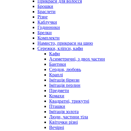
Прикраси для волосся
Брошки
Браслети
Різне
Каблучки
Годинники
Брелки
Комплекти
Намисто, прикраси на шию
Сережки, кліпси, кафи
Кафи
Асиметричні, з двох частин
Бантики
Сердця, любовь
Краплі
Імітація бірюзи
Імітація перлин
Предмети
Комахи
Квадратні, трикутні
Пташки
Імітація золота
Люди, частини тіла
Квіточки різні
Вечірні