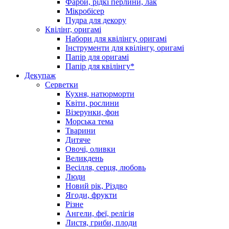
Фарби, рідкі перлини, лак
Мікробісер
Пудра для декору
Квілінг, оригамі
Набори для квілінгу, оригамі
Інструменти для квілінгу, оригамі
Папір для оригамі
Папір для квілінгу*
Декупаж
Серветки
Кухня, натюрморти
Квіти, рослини
Візерунки, фон
Морська тема
Тварини
Дитяче
Овочі, оливки
Великдень
Весілля, серця, любовь
Люди
Новий рік, Різдво
Ягоди, фрукти
Різне
Ангели, феї, релігія
Листя, гриби, плоди