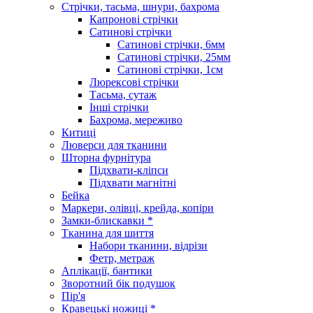
Стрічки, тасьма, шнури, бахрома
Капронові стрічки
Сатинові стрічки
Сатинові стрічки, 6мм
Сатинові стрічки, 25мм
Сатинові стрічки, 1см
Люрексові стрічки
Тасьма, сутаж
Інші стрічки
Бахрома, мереживо
Китиці
Люверси для тканини
Шторна фурнітура
Підхвати-кліпси
Підхвати магнітні
Бейка
Маркери, олівці, крейда, копіри
Замки-блискавки *
Тканина для шиття
Набори тканини, відрізи
Фетр, метраж
Аплікації, бантики
Зворотний бік подушок
Пір'я
Кравецькі ножиці *