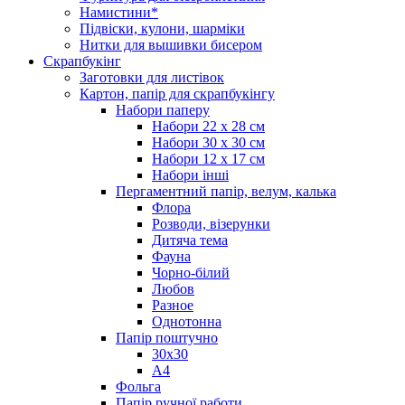
Намистини*
Підвіски, кулони, шарміки
Нитки для вышивки бисером
Скрапбукінг
Заготовки для листівок
Картон, папір для скрапбукінгу
Набори паперу
Набори 22 х 28 см
Набори 30 х 30 см
Набори 12 х 17 см
Набори інші
Пергаментний папір, велум, калька
Флора
Розводи, візерунки
Дитяча тема
Фауна
Чорно-білий
Любов
Разное
Однотонна
Папір поштучно
30х30
А4
Фольга
Папір ручної работи