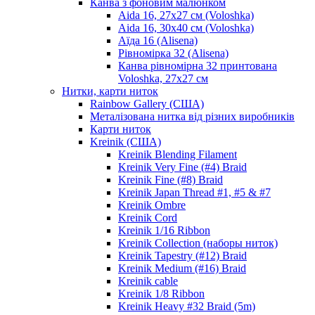
Канва з фоновим малюнком
Aida 16, 27х27 см (Voloshka)
Aida 16, 30х40 см (Voloshka)
Аїда 16 (Alisena)
Рівномірка 32 (Alisena)
Канва рівномірна 32 принтована
Voloshka, 27х27 см
Нитки, карти ниток
Rainbow Gallery (США)
Металізована нитка від різних виробників
Карти ниток
Kreinik (США)
Kreinik Blending Filament
Kreinik Very Fine (#4) Braid
Kreinik Fine (#8) Braid
Kreinik Japan Thread #1, #5 & #7
Kreinik Ombre
Kreinik Cord
Kreinik 1/16 Ribbon
Kreinik Collection (наборы ниток)
Kreinik Tapestry (#12) Braid
Kreinik Medium (#16) Braid
Kreinik cable
Kreinik 1/8 Ribbon
Kreinik Heavy #32 Braid (5m)