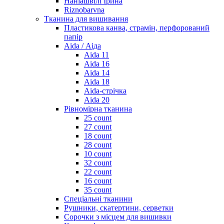
Наніашвілі Ірина
Riznobarvna
Тканина для вишивання
Пластикова канва, страмін, перфорований
папір
Aida / Аіда
Aida 11
Aida 16
Aida 14
Aida 18
Aida-стрічка
Aida 20
Рівномірна тканина
25 count
27 count
18 count
28 count
10 count
32 count
22 count
16 count
35 count
Спеціальні тканини
Рушники, скатертини, серветки
Сорочки з місцем для вишивки