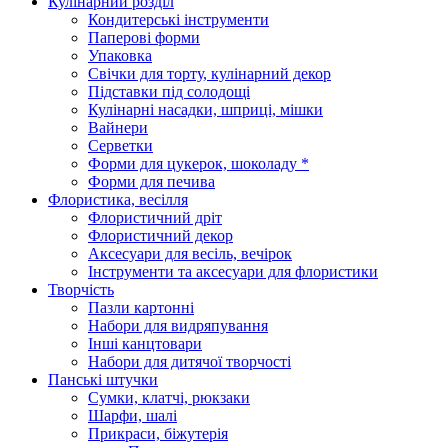
Кулінарний розділ
Кондитерські інструменти
Паперові форми
Упаковка
Свічки для торту, кулінарний декор
Підставки під солодощі
Кулінарні насадки, шприці, мішки
Вайнери
Серветки
Форми для цукерок, шоколаду *
Форми для печива
Флористика, весілля
Флористичний дріт
Флористичний декор
Аксесуари для весіль, вечірок
Інструменти та аксесуари для флористики
Творчість
Пазли картонні
Набори для видряпування
Інші канцтовари
Набори для дитячої творчості
Панські штучки
Сумки, клатчі, рюкзаки
Шарфи, шалі
Прикраси, біжутерія