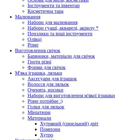
Інструменти та інвентар
Косметична тара
Малювання
Набори для малювання
Набори гуаші, акварелі, акрилу *
Пензлики та інші інструменти
Олівці
Різне
Виготовлення свічок
Барвники, матеріали для свічок
Гноти різні
Форми для свічок
М'яка іграшка, ляльки
Аксесуари для іграшок
Волосся для ляльок
Оченята, носики
Набори для виготовлення м'якої іграшки
Різне потрібне :)
Голки для ляльок
Мініатюри
Материали
Хутряний (синельний) дріт
Помпони
Хутро