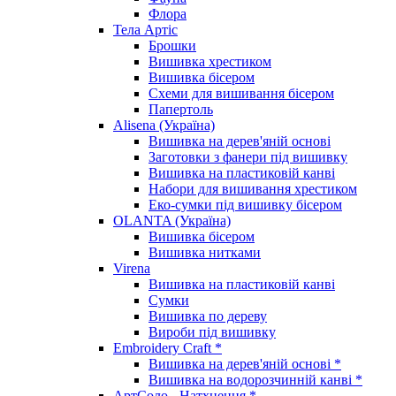
Флора
Тела Артіс
Брошки
Вишивка хрестиком
Вишивка бісером
Схеми для вишивання бісером
Папертоль
Alisena (Україна)
Вишивка на дерев'яній основі
Заготовки з фанери під вишивку
Вишивка на пластиковій канві
Набори для вишивання хрестиком
Еко-сумки під вишивку бісером
OLANTA (Україна)
Вишивка бісером
Вишивка нитками
Virena
Вишивка на пластиковій канві
Сумки
Вишивка по дереву
Вироби під вишивку
Embroidery Craft *
Вишивка на дерев'яній основі *
Вишивка на водорозчинній канві *
АртСоло - Натхнення *