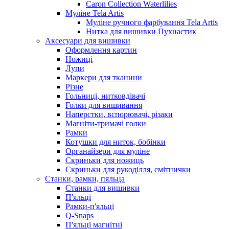
Caron Collection Waterlilies
Муліне Tela Artis
Муліне ручного фарбування Tela Artis
Нитка для вишивки Пухнастик
Аксесуари для вишивки
Оформлення картин
Ножиці
Лупи
Маркери для тканини
Різне
Гольниці, нитковдівачі
Голки для вишивання
Наперстки, вспорювачі, різаки
Магніти-тримачі голки
Рамки
Котушки для ниток, бобінки
Органайзери для муліне
Скриньки для ножиць
Скриньки для рукоділля, смітнички
Станки, рамки, пяльца
Станки для вишивки
П'яльці
Рамки-п'яльці
Q-Snaps
П'яльці магнітні