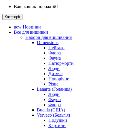
Ваш кошик порожній!
Категорії
new
Новинки
Все для вишивки
Набори для вишивання
Dimensions
Пейзажі
Флора
Фауна
Натюрморти
Люди
Дитяче
Новорічне
Різне
Lanarte (Голандія)
Люди
Фауна
Флора
Bucilla (США)
Vervaco (Бельгія)
Подушки
Картини