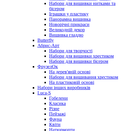
Набори для вишивки нитками та
бісером
Іграшки у пластику
Панорамна вишивка
Новорічні прикраси
Великодній декор
Вишивка гладдю
Butterfly
Абрис-Арт
Набори для творчості
Набори для вишивки хрестиком
Набори для вишивки бісером
ФрузелОк
На дерев'яній основі
Набори для вишивання хрестиком
На пластиковій основі
Набори інших виробників
Luca-S
Гобелени
Класика
Різне
Пейзажі
Фауна
Квіти
Натюрморти