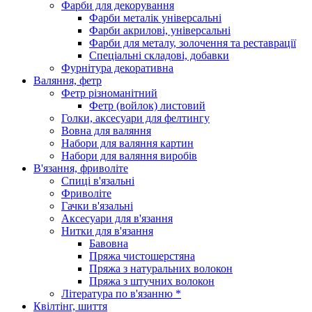
Фарби для декорування
Фарби металік універсальні
Фарби акрилові, універсальні
Фарби для металу, золочення та реставрації
Спеціальні складові, добавки
Фурнітура декоративна
Валяння, фетр
Фетр різноманітний
Фетр (войлок) листовий
Голки, аксесуари для фелтингу
Вовна для валяння
Набори для валяння картин
Набори для валяння виробів
В'язання, фриволіте
Спиці в'язальні
Фриволіте
Гачки в'язальні
Аксесуари для в'язання
Нитки для в'язання
Бавовна
Пряжа чистошерстяна
Пряжа з натуральних волокон
Пряжа з штучних волокон
Література по в'язанню *
Квілтінг, шиття