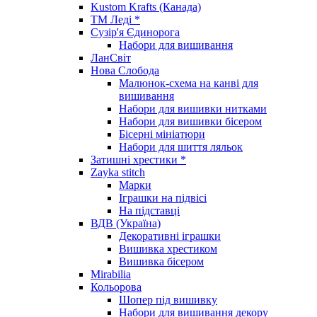
Kustom Krafts (Канада)
ТМ Леді *
Сузір'я Єдинорога
Набори для вишивання
ЛанСвіт
Нова Слобода
Малюнок-схема на канві для
вишивання
Набори для вишивки нитками
Набори для вишивки бісером
Бісерні мініатюри
Набори для шиття ляльок
Затишні хрестики *
Zayka stitch
Марки
Іграшки на підвісі
На підставці
ВДВ (Україна)
Декоративні іграшки
Вишивка хрестиком
Вишивка бісером
Mirabilia
Кольорова
Шопер під вишивку
Набори для вишивання декору