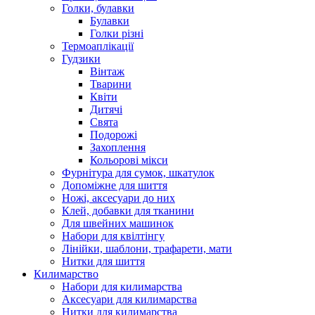
Голки, булавки
Булавки
Голки різні
Термоаплікації
Гудзики
Вінтаж
Тварини
Квіти
Дитячі
Свята
Подорожі
Захоплення
Кольорові мікси
Фурнітура для сумок, шкатулок
Допоміжне для шиття
Ножі, аксесуари до них
Клей, добавки для тканини
Для швейних машинок
Набори для квілтінгу
Лінійки, шаблони, трафарети, мати
Нитки для шиття
Килимарство
Набори для килимарства
Аксесуари для килимарства
Нитки для килимарства