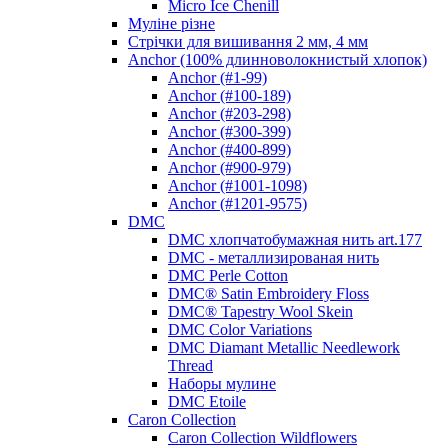
Micro Ice Chenill
Муліне різне
Стрічки для вишивання 2 мм, 4 мм
Anchor (100% длинноволокнистый хлопок)
Anchor (#1-99)
Anchor (#100-189)
Anchor (#203-298)
Anchor (#300-399)
Anchor (#400-899)
Anchor (#900-979)
Anchor (#1001-1098)
Anchor (#1201-9575)
DMC
DMC хлопчатобумажная нить art.177
DMC - металлизированая нить
DMC Perle Cotton
DMC® Satin Embroidery Floss
DMC® Tapestry Wool Skein
DMC Color Variations
DMC Diamant Metallic Needlework
Thread
Наборы мулине
DMC Etoile
Caron Collection
Caron Collection Wildflowers