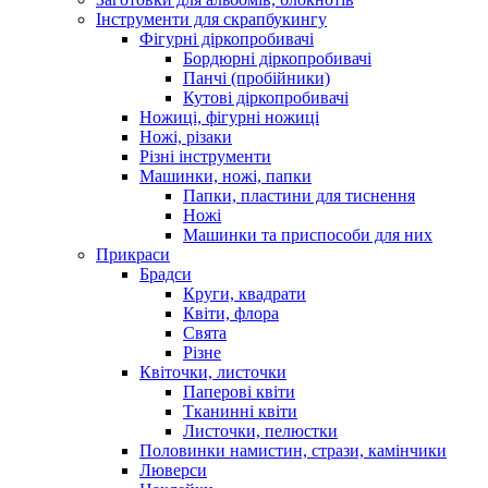
Інструменти для скрапбукингу
Фігурні діркопробивачі
Бордюрні діркопробивачі
Панчі (пробійники)
Кутові діркопробивачі
Ножиці, фігурні ножиці
Ножі, різаки
Різні інструменти
Машинки, ножі, папки
Папки, пластини для тиснення
Ножі
Машинки та приспособи для них
Прикраси
Брадси
Круги, квадрати
Квіти, флора
Свята
Різне
Квіточки, листочки
Паперові квіти
Тканинні квіти
Листочки, пелюстки
Половинки намистин, стрази, камінчики
Люверси