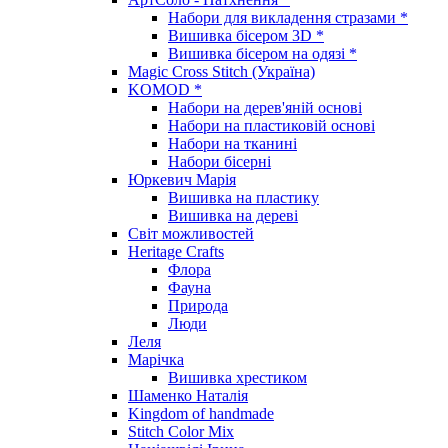
Набори для викладення стразами *
Вишивка бісером 3D *
Вишивка бісером на одязі *
Magic Cross Stitch (Україна)
KOMOD *
Набори на дерев'яній основі
Набори на пластиковій основі
Набори на тканині
Набори бісерні
Юркевич Марія
Вишивка на пластику
Вишивка на дереві
Світ можливостей
Heritage Crafts
Флора
Фауна
Природа
Люди
Леля
Марічка
Вишивка хрестиком
Шаменко Наталія
Kingdom of handmade
Stitch Color Mix