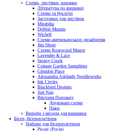
Схеми, листівки, книжки
Література по вишивці
Схеми та буклети
Заготовки для листівок
Mirabilia
Debbie Mumm
Wichelt
Схеми американських дизайнерів
Jim Shore
Cхеми Rosewood Manor
Lavender & Lace
Stoney Creek
Cottage Garden Samplings
Glendon Place
Alessandra Adelaide Needleworks
Ink Circles
Blackbird Designs
Just Nan
Вікторія Попович
Друковані схеми
Паки
Вироби з місцем для вишивки
Бісер, бісероплетіння
Набори для бісероплетіння
Ріоліс (Росія)