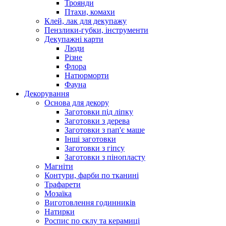
Троянди
Птахи, комахи
Клей, лак для декупажу
Пензлики-губки, інструменти
Декупажні карти
Люди
Різне
Флора
Натюрморти
Фауна
Декорування
Основа для декору
Заготовки під ліпку
Заготовки з дерева
Заготовки з пап'є маше
Інші заготовки
Заготовки з гіпсу
Заготовки з пінопласту
Магніти
Контури, фарби по тканині
Трафарети
Мозаїка
Виготовлення годинників
Натирки
Роспис по склу та керамиці