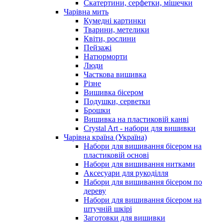
Скатертини, серфетки, мішечки
Чарiвна мить
Кумедні картинки
Тварини, метелики
Квіти, рослини
Пейзажі
Натюрморти
Люди
Часткова вишивка
Різне
Вишивка бісером
Подушки, серветки
Брошки
Вишивка на пластиковій канві
Crystal Art - набори для вишивки
Чарівна країна (Україна)
Набори для вишивання бісером на
пластиковій основі
Набори для вишивання нитками
Аксесуари для рукоділля
Набори для вишивання бісером по
дереву
Набори для вишивання бісером на
штучній шкірі
Заготовки для вишивки