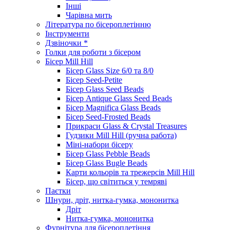
Інші
Чарівна мить
Література по бісероплетінню
Інструменти
Дзвіночки *
Голки для роботи з бісером
Бісер Mill Hill
Бісер Glass Size 6/0 та 8/0
Бісер Seed-Petite
Бісер Glass Seed Beads
Бісер Antique Glass Seed Beads
Бісер Magnifica Glass Beads
Бісер Seed-Frosted Beads
Прикраси Glass & Crystal Treasures
Гудзики Mill Hill (ручна работа)
Міні-набори бісеру
Бісер Glass Pebble Beads
Бісер Glass Bugle Beads
Карти кольорів та трежерсів Mill Hill
Бісер, що світиться у темряві
Паєтки
Шнури, дріт, нитка-гумка, мононитка
Дріт
Нитка-гумка, мононитка
Фурнітура для бісероплетіння