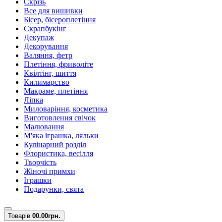
Скрізь
Все для вишивки
Бісер, бісероплетіння
Скрапбукінг
Декупаж
Декорування
Валяння, фетр
Плетіння, фриволіте
Квілтінг, шиття
Килимарство
Макраме, плетіння
Ліпка
Миловаріння, косметика
Виготовлення свічок
Малювання
М'яка іграшка, ляльки
Кулінарний розділ
Флористика, весілля
Творчість
Жіночі примхи
Іграшки
Подарунки, свята
Товарів
0
0.00грн.