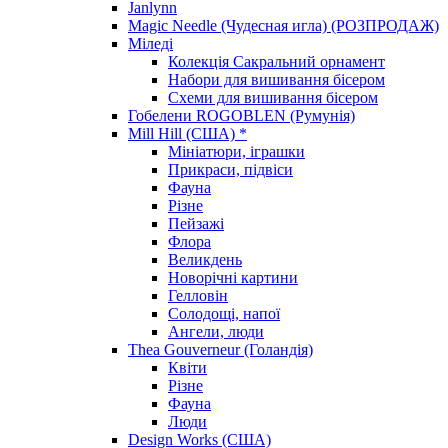
Janlynn
Magic Needle (Чудесная игла) (РОЗПРОДАЖ)
Міледі
Колекція Сакральний орнамент
Набори для вишивання бісером
Схеми для вишивання бісером
Гобелени ROGOBLEN (Румунія)
Mill Hill (США) *
Мініатюри, іграшки
Прикраси, підвіси
Фауна
Різне
Пейзажі
Флора
Великдень
Новорічні картини
Гелловін
Солодощі, напої
Ангели, люди
Thea Gouverneur (Голандія)
Квіти
Різне
Фауна
Люди
Design Works (США)