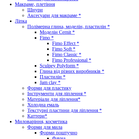
Макраме, плетіння
Шнури
Аксесуари для макраме *
Ліпка
Полімерна глина, моделін, пластилін *
Моделін Cernit *
Fimo *
Fimo Effect *
Fimo Soft *
Fimo Classic *
Fimo Professional *
Sculpey Polyform *
Глина від різних виробників *
Пластилін *
Jam clay *
Форми для пластику
Інструменти для ліплення *
Матеріали для ліплення*
Холодна емаль
Текстурні пластини для ліплення *
Каттери*
Миловаріння, косметика
Форми для мила
Форми поштучно
Фауна