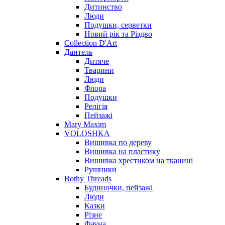
Дитинство
Люди
Подушки, серветки
Новий рік та Різдво
Collection D'Art
Дантель
Дитяче
Тварини
Люди
Флора
Подушки
Релігія
Пейзажі
Mary Maxim
VOLOSHKA
Вишивка по дереву
Вишивка на пластику
Вишивка хрестиком на тканині
Рушники
Bothy Threads
Будиночки, пейзажі
Люди
Казки
Різне
Фауна