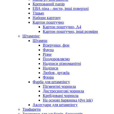
Крепований папір
ЕВА піна - листи, інші поверхні
Тішью
Набори картону
Картон поштучно
Картон поштучно, А4
Картон поштучно, інші розміри
Штампінг
Штампи
Візерунки, фон
Фауна
Різне
Поздоровляємо
Надписи різноманітні
Надписи
Любов, дружба
Флора
Фарба для штампінгу
Пігментні чорнила
Дистресингові чорнила
Крейдовані чорнила
На основі барвника (dye ink)
Аксесуари для штампінгу
Трафарети
Заготовки для альбомів, блокнотів