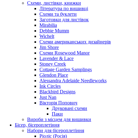
Схеми, листівки, книжки
Література по вишивці
Схеми та буклети
Заготовки для листівок
Mirabilia
Debbie Mumm
Wichelt
Схеми американських дизайнерів
Jim Shore
Cхеми Rosewood Manor
Lavender & Lace
Stoney Creek
Cottage Garden Samplings
Glendon Place
Alessandra Adelaide Needleworks
Ink Circles
Blackbird Designs
Just Nan
Вікторія Попович
Друковані схеми
Паки
Вироби з місцем для вишивки
Бісер, бісероплетіння
Набори для бісероплетіння
Ріоліс (Росія)