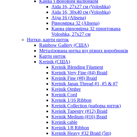
Канва з фоновим малюнком
Aida 16, 27х27 см (Voloshka)
Aida 16, 30х40 см (Voloshka)
Аїда 16 (Alisena)
Рівномірка 32 (Alisena)
Канва рівномірна 32 принтована
Voloshka, 27х27 см
Нитки, карти ниток
Rainbow Gallery (США)
Металізована нитка від різних виробників
Карти ниток
Kreinik (США)
Kreinik Blending Filament
Kreinik Very Fine (#4) Braid
Kreinik Fine (#8) Braid
Kreinik Japan Thread #1, #5 & #7
Kreinik Ombre
Kreinik Cord
Kreinik 1/16 Ribbon
Kreinik Collection (наборы ниток)
Kreinik Tapestry (#12) Braid
Kreinik Medium (#16) Braid
Kreinik cable
Kreinik 1/8 Ribbon
Kreinik Heavy #32 Braid (5m)