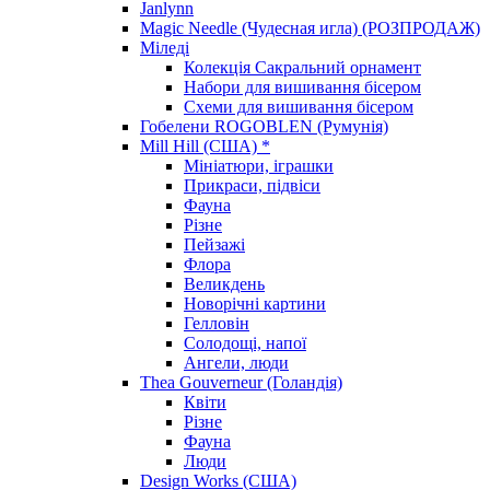
Janlynn
Magic Needle (Чудесная игла) (РОЗПРОДАЖ)
Міледі
Колекція Сакральний орнамент
Набори для вишивання бісером
Схеми для вишивання бісером
Гобелени ROGOBLEN (Румунія)
Mill Hill (США) *
Мініатюри, іграшки
Прикраси, підвіси
Фауна
Різне
Пейзажі
Флора
Великдень
Новорічні картини
Гелловін
Солодощі, напої
Ангели, люди
Thea Gouverneur (Голандія)
Квіти
Різне
Фауна
Люди
Design Works (США)