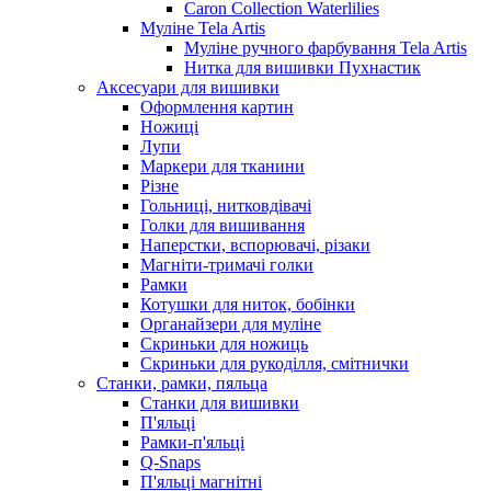
Caron Collection Waterlilies
Муліне Tela Artis
Муліне ручного фарбування Tela Artis
Нитка для вишивки Пухнастик
Аксесуари для вишивки
Оформлення картин
Ножиці
Лупи
Маркери для тканини
Різне
Гольниці, нитковдівачі
Голки для вишивання
Наперстки, вспорювачі, різаки
Магніти-тримачі голки
Рамки
Котушки для ниток, бобінки
Органайзери для муліне
Скриньки для ножиць
Скриньки для рукоділля, смітнички
Станки, рамки, пяльца
Станки для вишивки
П'яльці
Рамки-п'яльці
Q-Snaps
П'яльці магнітні