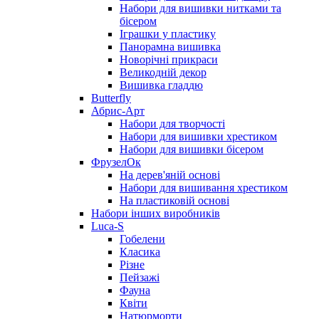
Набори для вишивки нитками та
бісером
Іграшки у пластику
Панорамна вишивка
Новорічні прикраси
Великодній декор
Вишивка гладдю
Butterfly
Абрис-Арт
Набори для творчості
Набори для вишивки хрестиком
Набори для вишивки бісером
ФрузелОк
На дерев'яній основі
Набори для вишивання хрестиком
На пластиковій основі
Набори інших виробників
Luca-S
Гобелени
Класика
Різне
Пейзажі
Фауна
Квіти
Натюрморти