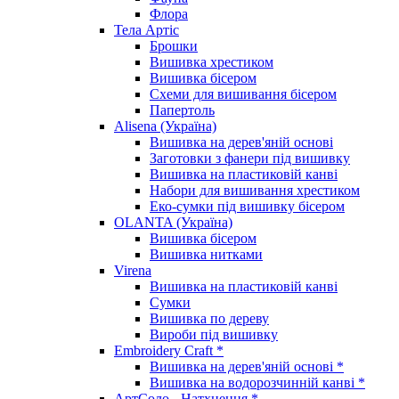
Флора
Тела Артіс
Брошки
Вишивка хрестиком
Вишивка бісером
Схеми для вишивання бісером
Папертоль
Alisena (Україна)
Вишивка на дерев'яній основі
Заготовки з фанери під вишивку
Вишивка на пластиковій канві
Набори для вишивання хрестиком
Еко-сумки під вишивку бісером
OLANTA (Україна)
Вишивка бісером
Вишивка нитками
Virena
Вишивка на пластиковій канві
Сумки
Вишивка по дереву
Вироби під вишивку
Embroidery Craft *
Вишивка на дерев'яній основі *
Вишивка на водорозчинній канві *
АртСоло - Натхнення *