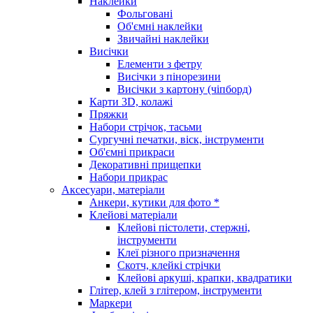
Наклейки
Фольговані
Об'ємні наклейки
Звичайні наклейки
Висічки
Елементи з фетру
Висічки з пінорезини
Висічки з картону (чіпборд)
Карти 3D, колажі
Пряжки
Набори стрічок, тасьми
Сургучні печатки, віск, інструменти
Об'ємні прикраси
Декоративні прищепки
Набори прикрас
Аксесуари, матеріали
Анкери, кутики для фото *
Клейові матеріали
Клейові пістолети, стержні,
інструменти
Клеї різного призначення
Скотч, клейкі стрічки
Клейові аркуші, крапки, квадратики
Глітер, клей з глітером, інструменти
Маркери