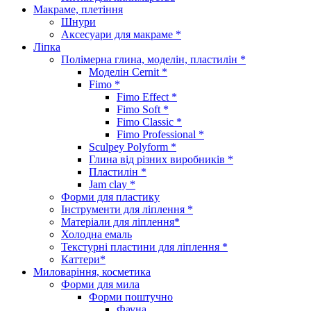
Макраме, плетіння
Шнури
Аксесуари для макраме *
Ліпка
Полімерна глина, моделін, пластилін *
Моделін Cernit *
Fimo *
Fimo Effect *
Fimo Soft *
Fimo Classic *
Fimo Professional *
Sculpey Polyform *
Глина від різних виробників *
Пластилін *
Jam clay *
Форми для пластику
Інструменти для ліплення *
Матеріали для ліплення*
Холодна емаль
Текстурні пластини для ліплення *
Каттери*
Миловаріння, косметика
Форми для мила
Форми поштучно
Фауна