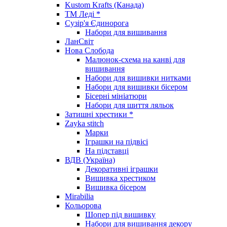
Kustom Krafts (Канада)
ТМ Леді *
Сузір'я Єдинорога
Набори для вишивання
ЛанСвіт
Нова Слобода
Малюнок-схема на канві для
вишивання
Набори для вишивки нитками
Набори для вишивки бісером
Бісерні мініатюри
Набори для шиття ляльок
Затишні хрестики *
Zayka stitch
Марки
Іграшки на підвісі
На підставці
ВДВ (Україна)
Декоративні іграшки
Вишивка хрестиком
Вишивка бісером
Mirabilia
Кольорова
Шопер під вишивку
Набори для вишивання декору