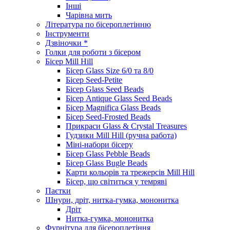
Інші
Чарівна мить
Література по бісероплетінню
Інструменти
Дзвіночки *
Голки для роботи з бісером
Бісер Mill Hill
Бісер Glass Size 6/0 та 8/0
Бісер Seed-Petite
Бісер Glass Seed Beads
Бісер Antique Glass Seed Beads
Бісер Magnifica Glass Beads
Бісер Seed-Frosted Beads
Прикраси Glass & Crystal Treasures
Гудзики Mill Hill (ручна работа)
Міні-набори бісеру
Бісер Glass Pebble Beads
Бісер Glass Bugle Beads
Карти кольорів та трежерсів Mill Hill
Бісер, що світиться у темряві
Паєтки
Шнури, дріт, нитка-гумка, мононитка
Дріт
Нитка-гумка, мононитка
Фурнітура для бісероплетіння