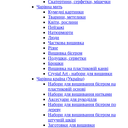
Скатертини, серфетки, мішечки
Чарiвна мить
Кумедні картинки
Тварини, метелики
Квіти, рослини
Пейзажі
Натюрморти
Люди
Часткова вишивка
Різне
Вишивка бісером
Подушки, серветки
Брошки
Вишивка на пластиковій канві
Crystal Art - набори для вишивки
Чарівна країна (Україна)
Набори для вишивання бісером на
пластиковій основі
Набори для вишивання нитками
Аксесуари для рукоділля
Набори для вишивання бісером по
дереву
Набори для вишивання бісером на
штучній шкірі
Заготовки для вишивки