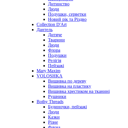
Дитинство
Люди
Подушки, серветки
Новий рік та Різдво
Collection D'Art
Дантель
Дитяче
Тварини
Люди
Флора
Подушки
Релігія
Пейзажі
Mary Maxim
VOLOSHKA
Вишивка по дереву
Вишивка на пластику
Вишивка хрестиком на тканині
Рушники
Bothy Threads
Будиночки, пейзажі
Люди
Казки
Різне
Фауна