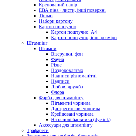
Крепований папір
ЕВА піна - листи, інші поверхні
Тішью
Набори картону
Картон поштучно
Картон поштучно, А4
Картон поштучно, інші розміри
Штампінг
Штампи
Візерунки, фон
Фауна
Різне
Поздоровляємо
Надписи різноманітні
Надписи
Любов, дружба
Флора
Фарба для штампінгу
Пігментні чорнила
Дистресингові чорнила
Крейдовані чорнила
На основі барвника (dye ink)
Аксесуари для штампінгу
Трафарети
Заготовки для альбомів, блокнотів