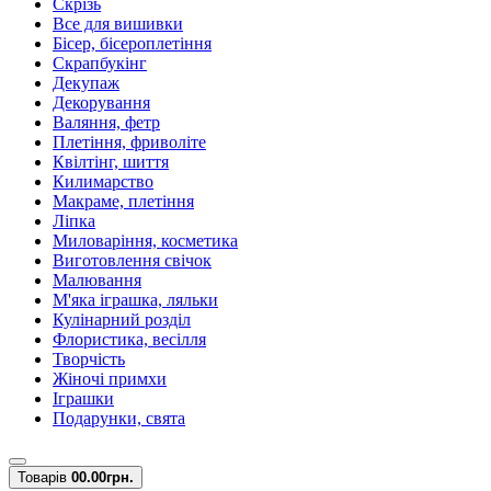
Скрізь
Все для вишивки
Бісер, бісероплетіння
Скрапбукінг
Декупаж
Декорування
Валяння, фетр
Плетіння, фриволіте
Квілтінг, шиття
Килимарство
Макраме, плетіння
Ліпка
Миловаріння, косметика
Виготовлення свічок
Малювання
М'яка іграшка, ляльки
Кулінарний розділ
Флористика, весілля
Творчість
Жіночі примхи
Іграшки
Подарунки, свята
Товарів
0
0.00грн.