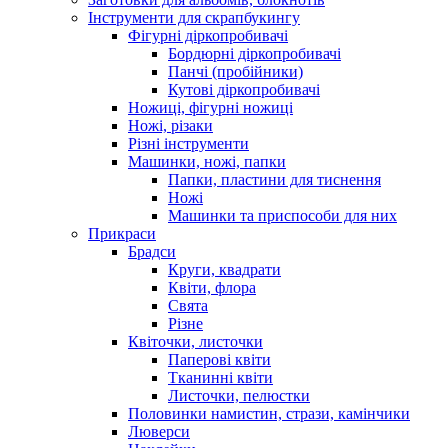
Інструменти для скрапбукингу
Фігурні діркопробивачі
Бордюрні діркопробивачі
Панчі (пробійники)
Кутові діркопробивачі
Ножиці, фігурні ножиці
Ножі, різаки
Різні інструменти
Машинки, ножі, папки
Папки, пластини для тиснення
Ножі
Машинки та приспособи для них
Прикраси
Брадси
Круги, квадрати
Квіти, флора
Свята
Різне
Квіточки, листочки
Паперові квіти
Тканинні квіти
Листочки, пелюстки
Половинки намистин, стрази, камінчики
Люверси