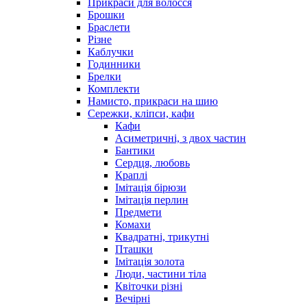
Прикраси для волосся
Брошки
Браслети
Різне
Каблучки
Годинники
Брелки
Комплекти
Намисто, прикраси на шию
Сережки, кліпси, кафи
Кафи
Асиметричні, з двох частин
Бантики
Сердця, любовь
Краплі
Імітація бірюзи
Імітація перлин
Предмети
Комахи
Квадратні, трикутні
Пташки
Імітація золота
Люди, частини тіла
Квіточки різні
Вечірні