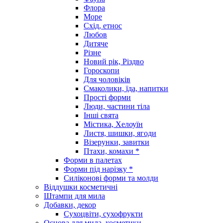
Флора
Море
Схід, етнос
Любов
Дитяче
Різне
Новий рік, Різдво
Гороскопи
Для чоловіків
Смаколики, їда, напитки
Прості форми
Люди, частини тіла
Інші свята
Містика, Хелоуїн
Листя, шишки, ягоди
Візерунки, завитки
Птахи, комахи *
Форми в палетах
Форми під нарізку *
Силіконові форми та молди
Віддушки косметичні
Штампи для мила
Добавки, декор
Сухоцвіти, сухофрукти
Основа для мила, косметики