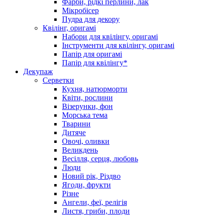
Фарби, рідкі перлини, лак
Мікробісер
Пудра для декору
Квілінг, оригамі
Набори для квілінгу, оригамі
Інструменти для квілінгу, оригамі
Папір для оригамі
Папір для квілінгу*
Декупаж
Серветки
Кухня, натюрморти
Квіти, рослини
Візерунки, фон
Морська тема
Тварини
Дитяче
Овочі, оливки
Великдень
Весілля, серця, любовь
Люди
Новий рік, Різдво
Ягоди, фрукти
Різне
Ангели, феї, релігія
Листя, гриби, плоди