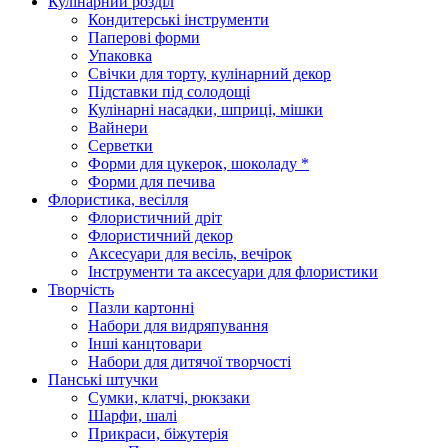
Кулінарний розділ
Кондитерські інструменти
Паперові форми
Упаковка
Свічки для торту, кулінарний декор
Підставки під солодощі
Кулінарні насадки, шприці, мішки
Вайнери
Серветки
Форми для цукерок, шоколаду *
Форми для печива
Флористика, весілля
Флористичний дріт
Флористичний декор
Аксесуари для весіль, вечірок
Інструменти та аксесуари для флористики
Творчість
Пазли картонні
Набори для видряпування
Інші канцтовари
Набори для дитячої творчості
Панські штучки
Сумки, клатчі, рюкзаки
Шарфи, шалі
Прикраси, біжутерія