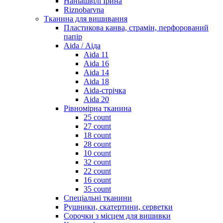
Наніашвілі Ірина
Riznobarvna
Тканина для вишивання
Пластикова канва, страмін, перфорований
папір
Aida / Аіда
Aida 11
Aida 16
Aida 14
Aida 18
Aida-стрічка
Aida 20
Рівномірна тканина
25 count
27 count
18 count
28 count
10 count
32 count
22 count
16 count
35 count
Спеціальні тканини
Рушники, скатертини, серветки
Сорочки з місцем для вишивки