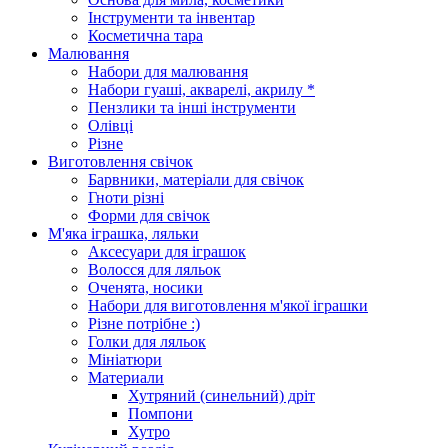
Інструменти та інвентар
Косметична тара
Малювання
Набори для малювання
Набори гуаші, акварелі, акрилу *
Пензлики та інші інструменти
Олівці
Різне
Виготовлення свічок
Барвники, матеріали для свічок
Гноти різні
Форми для свічок
М'яка іграшка, ляльки
Аксесуари для іграшок
Волосся для ляльок
Оченята, носики
Набори для виготовлення м'якої іграшки
Різне потрібне :)
Голки для ляльок
Мініатюри
Материали
Хутряний (синельний) дріт
Помпони
Хутро