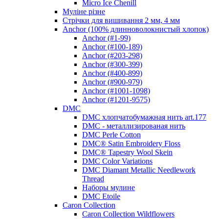
Micro Ice Chenill
Муліне різне
Стрічки для вишивання 2 мм, 4 мм
Anchor (100% длинноволокнистый хлопок)
Anchor (#1-99)
Anchor (#100-189)
Anchor (#203-298)
Anchor (#300-399)
Anchor (#400-899)
Anchor (#900-979)
Anchor (#1001-1098)
Anchor (#1201-9575)
DMC
DMC хлопчатобумажная нить art.177
DMC - металлизированая нить
DMC Perle Cotton
DMC® Satin Embroidery Floss
DMC® Tapestry Wool Skein
DMC Color Variations
DMC Diamant Metallic Needlework
Thread
Наборы мулине
DMC Etoile
Caron Collection
Caron Collection Wildflowers