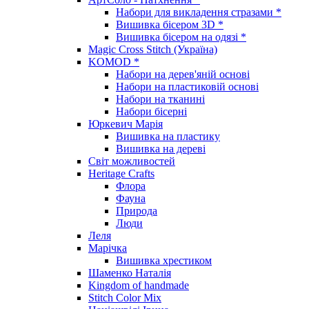
Набори для викладення стразами *
Вишивка бісером 3D *
Вишивка бісером на одязі *
Magic Cross Stitch (Україна)
KOMOD *
Набори на дерев'яній основі
Набори на пластиковій основі
Набори на тканині
Набори бісерні
Юркевич Марія
Вишивка на пластику
Вишивка на дереві
Світ можливостей
Heritage Crafts
Флора
Фауна
Природа
Люди
Леля
Марічка
Вишивка хрестиком
Шаменко Наталія
Kingdom of handmade
Stitch Color Mix