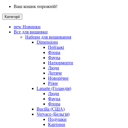
Ваш кошик порожній!
Категорії
new
Новинки
Все для вишивки
Набори для вишивання
Dimensions
Пейзажі
Флора
Фауна
Натюрморти
Люди
Дитяче
Новорічне
Різне
Lanarte (Голандія)
Люди
Фауна
Флора
Bucilla (США)
Vervaco (Бельгія)
Подушки
Картини