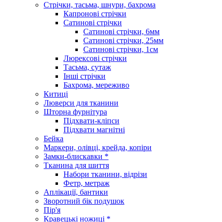
Стрічки, тасьма, шнури, бахрома
Капронові стрічки
Сатинові стрічки
Сатинові стрічки, 6мм
Сатинові стрічки, 25мм
Сатинові стрічки, 1см
Люрексові стрічки
Тасьма, сутаж
Інші стрічки
Бахрома, мереживо
Китиці
Люверси для тканини
Шторна фурнітура
Підхвати-кліпси
Підхвати магнітні
Бейка
Маркери, олівці, крейда, копіри
Замки-блискавки *
Тканина для шиття
Набори тканини, відрізи
Фетр, метраж
Аплікації, бантики
Зворотний бік подушок
Пір'я
Кравецькі ножиці *