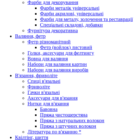
Фарби для декорування
Фарби металік універсальні
Фарби акрилові, універсальні
Фарби для металу, золочення та реставрації
Спеціальні складові, добавки
Фурнітура декоративна
Валяння, фетр
Фетр різноманітний
Фетр (войлок) листовий
Голки, аксесуари для фелтингу
Вовна для валяння
Набори для валяння картин
Набори для валяння виробів
В'язання, фриволіте
Спиці в'язальні
Фриволіте
Гачки в'язальні
Аксесуари для в'язання
Нитки для в'язання
Бавовна
Пряжа чистошерстяна
Пряжа з натуральних волокон
Пряжа з штучних волокон
Література по в'язанню *
Квілтінг, шиття