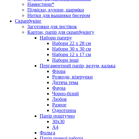
Намистини*
Підвіски, кулони, шарміки
Нитки для вышивки бисером
Скрапбукінг
Заготовки для листівок
Картон, папір для скрапбукінгу
Набори паперу
Набори 22 х 28 см
Набори 30 х 30 см
Набори 12 х 17 см
Набори інші
Пергаментний папір, велум, калька
Флора
Розводи, візерунки
Дитяча тема
Фауна
Чорно-білий
Любов
Разное
Однотонна
Папір поштучно
30х30
А4
Фольга
Папір ручної работи