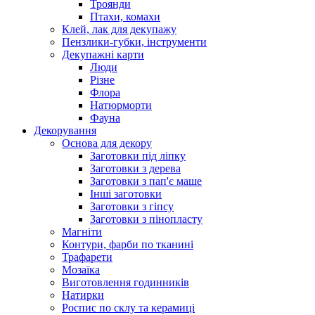
Троянди
Птахи, комахи
Клей, лак для декупажу
Пензлики-губки, інструменти
Декупажні карти
Люди
Різне
Флора
Натюрморти
Фауна
Декорування
Основа для декору
Заготовки під ліпку
Заготовки з дерева
Заготовки з пап'є маше
Інші заготовки
Заготовки з гіпсу
Заготовки з пінопласту
Магніти
Контури, фарби по тканині
Трафарети
Мозаїка
Виготовлення годинників
Натирки
Роспис по склу та керамиці