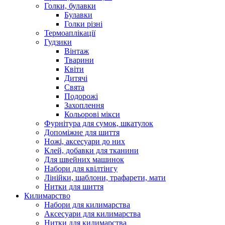
Голки, булавки
Булавки
Голки різні
Термоаплікації
Гудзики
Вінтаж
Тварини
Квіти
Дитячі
Свята
Подорожі
Захоплення
Кольорові мікси
Фурнітура для сумок, шкатулок
Допоміжне для шиття
Ножі, аксесуари до них
Клей, добавки для тканини
Для швейних машинок
Набори для квілтінгу
Лінійки, шаблони, трафарети, мати
Нитки для шиття
Килимарство
Набори для килимарства
Аксесуари для килимарства
Нитки для килимарства