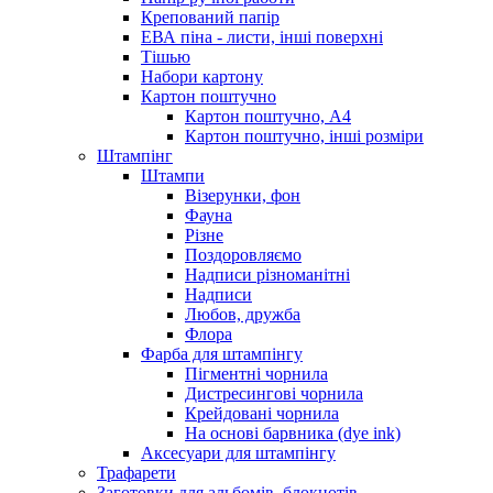
Крепований папір
ЕВА піна - листи, інші поверхні
Тішью
Набори картону
Картон поштучно
Картон поштучно, А4
Картон поштучно, інші розміри
Штампінг
Штампи
Візерунки, фон
Фауна
Різне
Поздоровляємо
Надписи різноманітні
Надписи
Любов, дружба
Флора
Фарба для штампінгу
Пігментні чорнила
Дистресингові чорнила
Крейдовані чорнила
На основі барвника (dye ink)
Аксесуари для штампінгу
Трафарети
Заготовки для альбомів, блокнотів