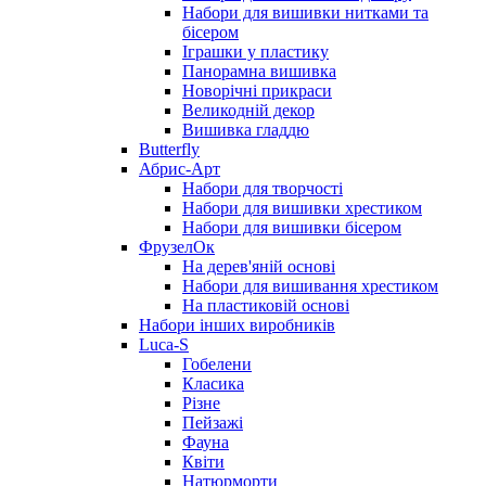
Набори для вишивки нитками та
бісером
Іграшки у пластику
Панорамна вишивка
Новорічні прикраси
Великодній декор
Вишивка гладдю
Butterfly
Абрис-Арт
Набори для творчості
Набори для вишивки хрестиком
Набори для вишивки бісером
ФрузелОк
На дерев'яній основі
Набори для вишивання хрестиком
На пластиковій основі
Набори інших виробників
Luca-S
Гобелени
Класика
Різне
Пейзажі
Фауна
Квіти
Натюрморти