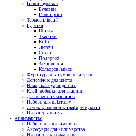
Голки, булавки
Булавки
Голки різні
Термоаплікації
Гудзики
Вінтаж
Тварини
Квіти
Дитячі
Свята
Подорожі
Захоплення
Кольорові мікси
Фурнітура для сумок, шкатулок
Допоміжне для шиття
Ножі, аксесуари до них
Клей, добавки для тканини
Для швейних машинок
Набори для квілтінгу
Лінійки, шаблони, трафарети, мати
Нитки для шиття
Килимарство
Набори для килимарства
Аксесуари для килимарства
Нитки для килимарства