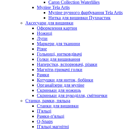
Caron Collection Waterlilies
Муліне Tela Artis
Муліне ручного фарбування Tela Artis
Нитка для вишивки Пухнастик
Аксесуари для вишивки
Оформлення картин
Ножиці
Лупи
Маркери для тканини
Різне
Гольниці, нитковдівачі
Голки для вишивання
Наперстки, вспорювачі, різаки
Магніти-тримачі голки
Рамки
Котушки для ниток, бобінки
Органайзери для муліне
Скриньки для ножиць
Скриньки для рукоділля, смітнички
Станки, рамки, пяльца
Станки для вишивки
П'яльці
Рамки-п'яльці
Q-Snaps
П'яльці магнітні