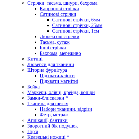
Стрічки, тасьма, шнури, бахрома
Капронові стрічки
Сатинові стрічки
Сатинові стрічки, 6мм
Сатинові стрічки, 25мм
Сатинові стрічки, 1см
Люрексові стрічки
Тасьма, сутаж
Інші стрічки
Бахрома, мереживо
Китиці
Люверси для тканини
Шторна фурнітура
Підхвати-кліпси
Підхвати магнітні
Бейка
Маркери, олівці, крейда, копіри
Замки-блискавки *
Тканина для шиття
Набори тканини, відрізи
Фетр, метраж
Аплікації, бантики
Зворотний бік подушок
Пір'я
Кравецькі ножиці *