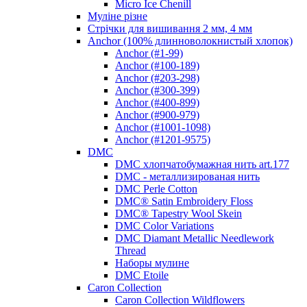
Micro Ice Chenill
Муліне різне
Стрічки для вишивання 2 мм, 4 мм
Anchor (100% длинноволокнистый хлопок)
Anchor (#1-99)
Anchor (#100-189)
Anchor (#203-298)
Anchor (#300-399)
Anchor (#400-899)
Anchor (#900-979)
Anchor (#1001-1098)
Anchor (#1201-9575)
DMC
DMC хлопчатобумажная нить art.177
DMC - металлизированая нить
DMC Perle Cotton
DMC® Satin Embroidery Floss
DMC® Tapestry Wool Skein
DMC Color Variations
DMC Diamant Metallic Needlework
Thread
Наборы мулине
DMC Etoile
Caron Collection
Caron Collection Wildflowers