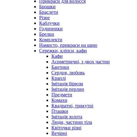
Прикраси для волосся
Брошки
Браслети
Різне
Каблучки
Годинники
Брелки
Комплекти
Намисто, прикраси на шию
Сережки, кліпси, кафи
Кафи
Асиметричні, з двох частин
Бантики
Сердця, любовь
Краплі
Імітація бірюзи
Імітація перлин
Предмети
Комахи
Квадратні, трикутні
Пташки
Імітація золота
Люди, частини тіла
Квіточки різні
Вечірні