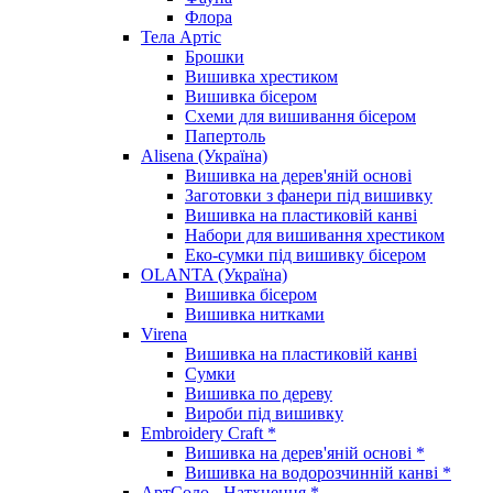
Флора
Тела Артіс
Брошки
Вишивка хрестиком
Вишивка бісером
Схеми для вишивання бісером
Папертоль
Alisena (Україна)
Вишивка на дерев'яній основі
Заготовки з фанери під вишивку
Вишивка на пластиковій канві
Набори для вишивання хрестиком
Еко-сумки під вишивку бісером
OLANTA (Україна)
Вишивка бісером
Вишивка нитками
Virena
Вишивка на пластиковій канві
Сумки
Вишивка по дереву
Вироби під вишивку
Embroidery Craft *
Вишивка на дерев'яній основі *
Вишивка на водорозчинній канві *
АртСоло - Натхнення *