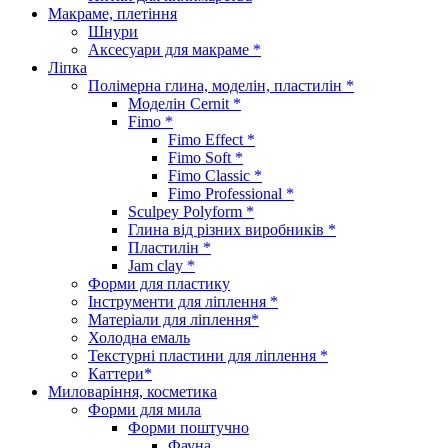
Макраме, плетіння
Шнури
Аксесуари для макраме *
Ліпка
Полімерна глина, моделін, пластилін *
Моделін Cernit *
Fimo *
Fimo Effect *
Fimo Soft *
Fimo Classic *
Fimo Professional *
Sculpey Polyform *
Глина від різних виробників *
Пластилін *
Jam clay *
Форми для пластику
Інструменти для ліплення *
Матеріали для ліплення*
Холодна емаль
Текстурні пластини для ліплення *
Каттери*
Миловаріння, косметика
Форми для мила
Форми поштучно
Фауна