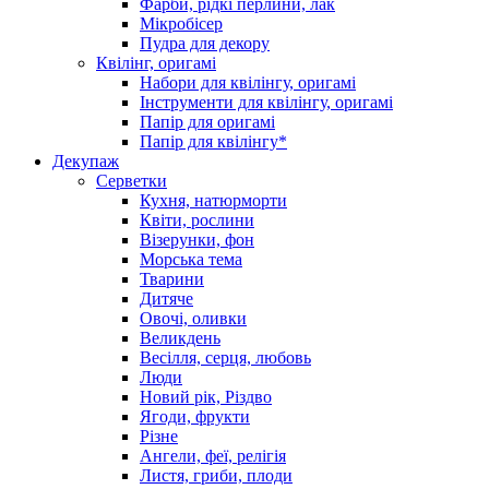
Фарби, рідкі перлини, лак
Мікробісер
Пудра для декору
Квілінг, оригамі
Набори для квілінгу, оригамі
Інструменти для квілінгу, оригамі
Папір для оригамі
Папір для квілінгу*
Декупаж
Серветки
Кухня, натюрморти
Квіти, рослини
Візерунки, фон
Морська тема
Тварини
Дитяче
Овочі, оливки
Великдень
Весілля, серця, любовь
Люди
Новий рік, Різдво
Ягоди, фрукти
Різне
Ангели, феї, релігія
Листя, гриби, плоди