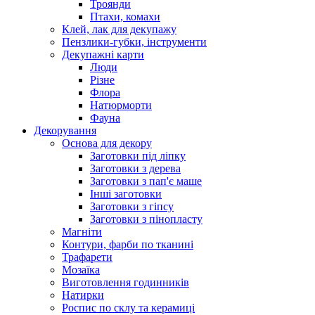
Троянди
Птахи, комахи
Клей, лак для декупажу
Пензлики-губки, інструменти
Декупажні карти
Люди
Різне
Флора
Натюрморти
Фауна
Декорування
Основа для декору
Заготовки під ліпку
Заготовки з дерева
Заготовки з пап'є маше
Інші заготовки
Заготовки з гіпсу
Заготовки з пінопласту
Магніти
Контури, фарби по тканині
Трафарети
Мозаїка
Виготовлення годинників
Натирки
Роспис по склу та керамиці