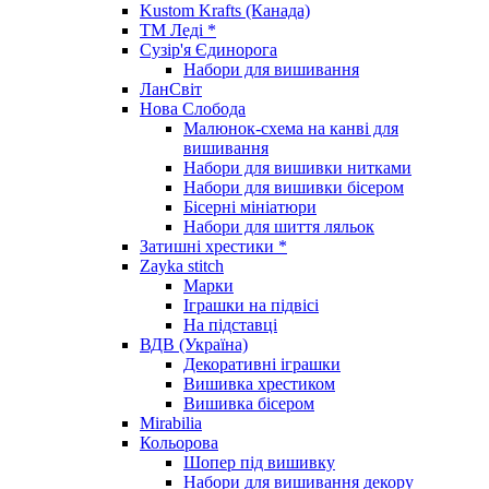
Kustom Krafts (Канада)
ТМ Леді *
Сузір'я Єдинорога
Набори для вишивання
ЛанСвіт
Нова Слобода
Малюнок-схема на канві для
вишивання
Набори для вишивки нитками
Набори для вишивки бісером
Бісерні мініатюри
Набори для шиття ляльок
Затишні хрестики *
Zayka stitch
Марки
Іграшки на підвісі
На підставці
ВДВ (Україна)
Декоративні іграшки
Вишивка хрестиком
Вишивка бісером
Mirabilia
Кольорова
Шопер під вишивку
Набори для вишивання декору