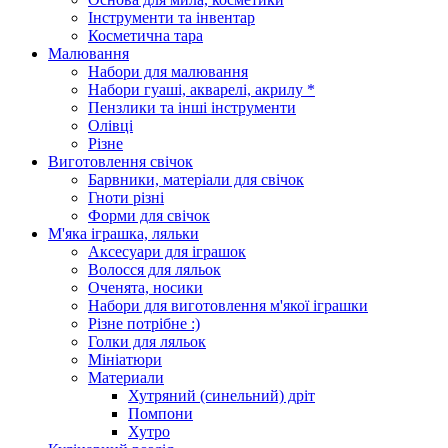
Інструменти та інвентар
Косметична тара
Малювання
Набори для малювання
Набори гуаші, акварелі, акрилу *
Пензлики та інші інструменти
Олівці
Різне
Виготовлення свічок
Барвники, матеріали для свічок
Гноти різні
Форми для свічок
М'яка іграшка, ляльки
Аксесуари для іграшок
Волосся для ляльок
Оченята, носики
Набори для виготовлення м'якої іграшки
Різне потрібне :)
Голки для ляльок
Мініатюри
Материали
Хутряний (синельний) дріт
Помпони
Хутро