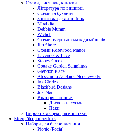
Схеми, листівки, книжки
Література по вишивці
Схеми та буклети
Заготовки для листівок
Mirabilia
Debbie Mumm
Wichelt
Схеми американських дизайнерів
Jim Shore
Cхеми Rosewood Manor
Lavender & Lace
Stoney Creek
Cottage Garden Samplings
Glendon Place
Alessandra Adelaide Needleworks
Ink Circles
Blackbird Designs
Just Nan
Вікторія Попович
Друковані схеми
Паки
Вироби з місцем для вишивки
Бісер, бісероплетіння
Набори для бісероплетіння
Ріоліс (Росія)