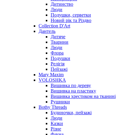
Дитинство
Люди
Подушки, серветки
Новий рік та Різдво
Collection D'Art
Дантель
Дитяче
Тварини
Люди
Флора
Подушки
Релігія
Пейзажі
Mary Maxim
VOLOSHKA
Вишивка по дереву
Вишивка на пластику
Вишивка хрестиком на тканині
Рушники
Bothy Threads
Будиночки, пейзажі
Люди
Казки
Різне
Фауна