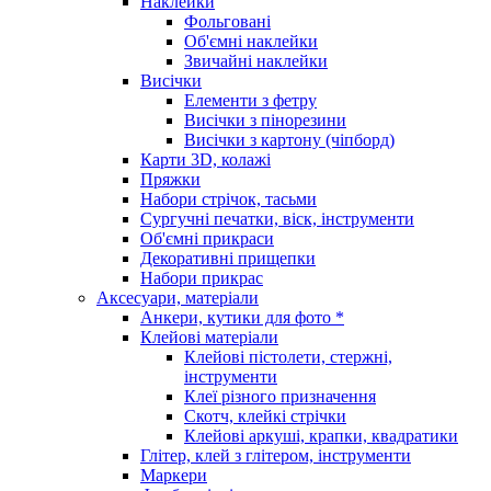
Наклейки
Фольговані
Об'ємні наклейки
Звичайні наклейки
Висічки
Елементи з фетру
Висічки з пінорезини
Висічки з картону (чіпборд)
Карти 3D, колажі
Пряжки
Набори стрічок, тасьми
Сургучні печатки, віск, інструменти
Об'ємні прикраси
Декоративні прищепки
Набори прикрас
Аксесуари, матеріали
Анкери, кутики для фото *
Клейові матеріали
Клейові пістолети, стержні,
інструменти
Клеї різного призначення
Скотч, клейкі стрічки
Клейові аркуші, крапки, квадратики
Глітер, клей з глітером, інструменти
Маркери