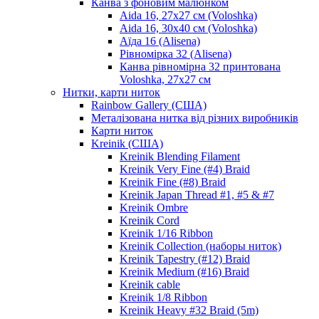
Канва з фоновим малюнком
Aida 16, 27х27 см (Voloshka)
Aida 16, 30х40 см (Voloshka)
Аїда 16 (Alisena)
Рівномірка 32 (Alisena)
Канва рівномірна 32 принтована
Voloshka, 27х27 см
Нитки, карти ниток
Rainbow Gallery (США)
Металізована нитка від різних виробників
Карти ниток
Kreinik (США)
Kreinik Blending Filament
Kreinik Very Fine (#4) Braid
Kreinik Fine (#8) Braid
Kreinik Japan Thread #1, #5 & #7
Kreinik Ombre
Kreinik Cord
Kreinik 1/16 Ribbon
Kreinik Collection (наборы ниток)
Kreinik Tapestry (#12) Braid
Kreinik Medium (#16) Braid
Kreinik cable
Kreinik 1/8 Ribbon
Kreinik Heavy #32 Braid (5m)