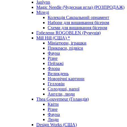
Janlynn
Magic Needle (Чудесная игла) (РОЗПРОДАЖ)
Міледі
Колекція Сакральний орнамент
Набори для вишивання бісером
Схеми для вишивання бісером
Гобелени ROGOBLEN (Румунія)
Mill Hill (США) *
Мініатюри, іграшки
Прикраси, підвіси
Фауна
Різне
Пейзажі
Флора
Великдень
Новорічні картини
Гелловін
Солодощі, напої
Ангели, люди
Thea Gouverneur (Голандія)
Квіти
Різне
Фауна
Люди
Design Works (США)