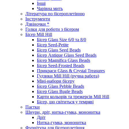
Інші
Чарівна мить
Література по бісероплетінню
Інструменти
Дзвіночки *
Голки для роботи з бісером
Бісер Mill Hill
Бісер Glass Size 6/0 та 8/0
Бісер Seed-Petite
Бісер Glass Seed Beads
Бісер Antique Glass Seed Beads
Бісер Magnifica Glass Beads
Бісер Seed-Frosted Beads
Прикраси Glass & Crystal Treasures
Гудзики Mill Hill (ручна работа)
Міні-набори бісеру
Бісер Glass Pebble Beads
Бісер Glass Bugle Beads
Карти кольорів та трежерсів Mill Hill
Бісер, що світиться у темряві
Паєтки
Шнури, дріт, нитка-гумка, мононитка
Дріт
Нитка-гумка, мононитка
Фурнітура для бісероплетіння