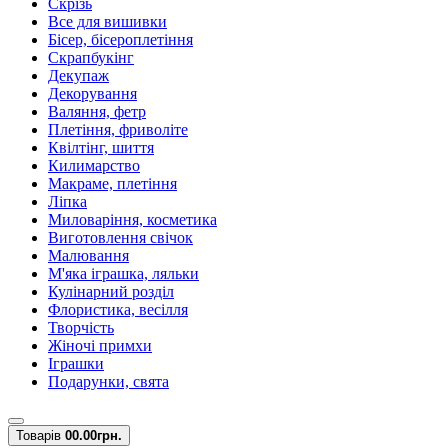
Скрізь
Все для вишивки
Бісер, бісероплетіння
Скрапбукінг
Декупаж
Декорування
Валяння, фетр
Плетіння, фриволіте
Квілтінг, шиття
Килимарство
Макраме, плетіння
Ліпка
Миловаріння, косметика
Виготовлення свічок
Малювання
М'яка іграшка, ляльки
Кулінарний розділ
Флористика, весілля
Творчість
Жіночі примхи
Іграшки
Подарунки, свята
Товарів
0
0.00грн.