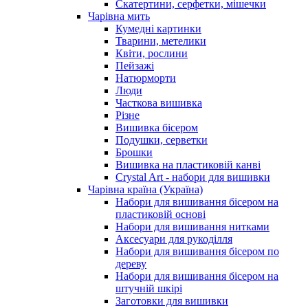
Скатертини, серфетки, мішечки
Чарiвна мить
Кумедні картинки
Тварини, метелики
Квіти, рослини
Пейзажі
Натюрморти
Люди
Часткова вишивка
Різне
Вишивка бісером
Подушки, серветки
Брошки
Вишивка на пластиковій канві
Crystal Art - набори для вишивки
Чарівна країна (Україна)
Набори для вишивання бісером на
пластиковій основі
Набори для вишивання нитками
Аксесуари для рукоділля
Набори для вишивання бісером по
дереву
Набори для вишивання бісером на
штучній шкірі
Заготовки для вишивки