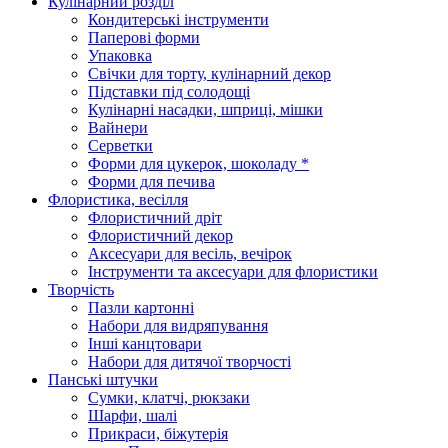
Кулінарний розділ
Кондитерські інструменти
Паперові форми
Упаковка
Свічки для торту, кулінарний декор
Підставки під солодощі
Кулінарні насадки, шприці, мішки
Вайнери
Серветки
Форми для цукерок, шоколаду *
Форми для печива
Флористика, весілля
Флористичний дріт
Флористичний декор
Аксесуари для весіль, вечірок
Інструменти та аксесуари для флористики
Творчість
Пазли картонні
Набори для видряпування
Інші канцтовари
Набори для дитячої творчості
Панські штучки
Сумки, клатчі, рюкзаки
Шарфи, шалі
Прикраси, біжутерія