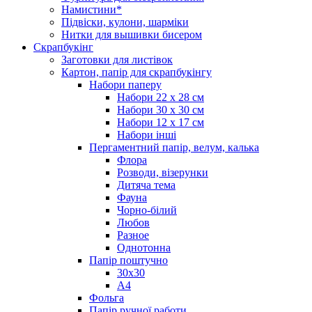
Намистини*
Підвіски, кулони, шарміки
Нитки для вышивки бисером
Скрапбукінг
Заготовки для листівок
Картон, папір для скрапбукінгу
Набори паперу
Набори 22 х 28 см
Набори 30 х 30 см
Набори 12 х 17 см
Набори інші
Пергаментний папір, велум, калька
Флора
Розводи, візерунки
Дитяча тема
Фауна
Чорно-білий
Любов
Разное
Однотонна
Папір поштучно
30х30
А4
Фольга
Папір ручної работи