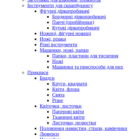
Інструменти для скрапбукингу
Фігурні діркопробивачі
Бордюрні діркопробивачі
Панчі (пробійники)
Кутові діркопробивачі
Ножиці, фігурні ножиці
Ножі, різаки
Різні інструменти
Машинки, ножі, папки
Папки, пластини для тиснення
Ножі
Машинки та приспособи для них
Прикраси
Брадси
Круги, квадрати
Квіти, флора
Свята
Різне
Квіточки, листочки
Паперові квіти
Тканинні квіти
Листочки, пелюстки
Половинки намистин, стрази, камінчики
Люверси