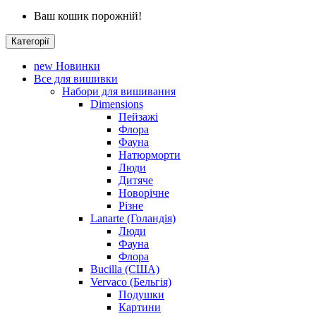
Ваш кошик порожній!
Категорії
new
Новинки
Все для вишивки
Набори для вишивання
Dimensions
Пейзажі
Флора
Фауна
Натюрморти
Люди
Дитяче
Новорічне
Різне
Lanarte (Голандія)
Люди
Фауна
Флора
Bucilla (США)
Vervaco (Бельгія)
Подушки
Картини