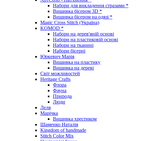
Набори для викладення стразами *
Вишивка бісером 3D *
Вишивка бісером на одязі *
Magic Cross Stitch (Україна)
KOMOD *
Набори на дерев'яній основі
Набори на пластиковій основі
Набори на тканині
Набори бісерні
Юркевич Марія
Вишивка на пластику
Вишивка на дереві
Світ можливостей
Heritage Crafts
Флора
Фауна
Природа
Люди
Леля
Марічка
Вишивка хрестиком
Шаменко Наталія
Kingdom of handmade
Stitch Color Mix