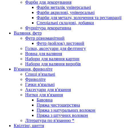
Фарби для декорування
Фарби металік універсальні
Фарби акрилові, універсальні
Фарби для металу, золочення та реставрації
Спеціальні складові, добавки
Фурнітура декоративна
Валяння, фетр
Фетр різноманітний
Фетр (войлок) листовий
Голки, аксесуари для фелтингу
Вовна для валяння
Набори для валяння картин
Набори для валяння виробів
В'язання, фриволіте
Спиці в'язальні
Фриволіте
Гачки в'язальні
Аксесуари для в'язання
Нитки для в'язання
Бавовна
Пряжа чистошерстяна
Пряжа з натуральних волокон
Пряжа з штучних волокон
Література по в'язанню *
Квілтінг, шиття