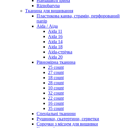
Наніашвілі Ірина
Riznobarvna
Тканина для вишивання
Пластикова канва, страмін, перфорований
папір
Aida / Аіда
Aida 11
Aida 16
Aida 14
Aida 18
Aida-стрічка
Aida 20
Рівномірна тканина
25 count
27 count
18 count
28 count
10 count
32 count
22 count
16 count
35 count
Спеціальні тканини
Рушники, скатертини, серветки
Сорочки з місцем для вишивки