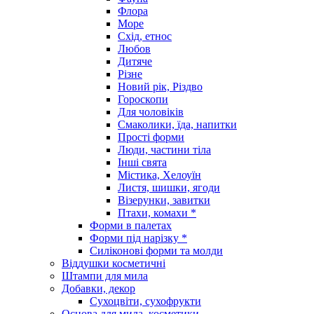
Флора
Море
Схід, етнос
Любов
Дитяче
Різне
Новий рік, Різдво
Гороскопи
Для чоловіків
Смаколики, їда, напитки
Прості форми
Люди, частини тіла
Інші свята
Містика, Хелоуїн
Листя, шишки, ягоди
Візерунки, завитки
Птахи, комахи *
Форми в палетах
Форми під нарізку *
Силіконові форми та молди
Віддушки косметичні
Штампи для мила
Добавки, декор
Сухоцвіти, сухофрукти
Основа для мила, косметики