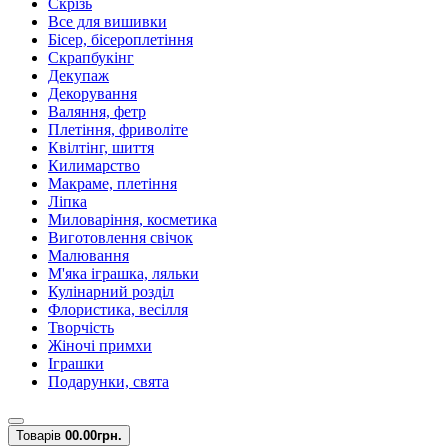
Скрізь
Все для вишивки
Бісер, бісероплетіння
Скрапбукінг
Декупаж
Декорування
Валяння, фетр
Плетіння, фриволіте
Квілтінг, шиття
Килимарство
Макраме, плетіння
Ліпка
Миловаріння, косметика
Виготовлення свічок
Малювання
М'яка іграшка, ляльки
Кулінарний розділ
Флористика, весілля
Творчість
Жіночі примхи
Іграшки
Подарунки, свята
Товарів
0
0.00грн.