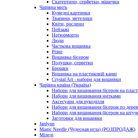
Скатертини, серфетки, мішечки
Чарiвна мить
Кумедні картинки
Тварини, метелики
Квіти, рослини
Пейзажі
Натюрморти
Люди
Часткова вишивка
Різне
Вишивка бісером
Подушки, серветки
Брошки
Вишивка на пластиковій канві
Crystal Art - набори для вишивки
Чарівна країна (Україна)
Набори для вишивання бісером на пласт
Набори для вишивання нитками
Аксесуари для рукоділля
Набори для вишивання бісером по дерев
Набори для вишивання бісером на штучн
Заготовки для вишивки
Janlynn
Magic Needle (Чудесная игла) (РОЗПРОДАЖ)
Міледі