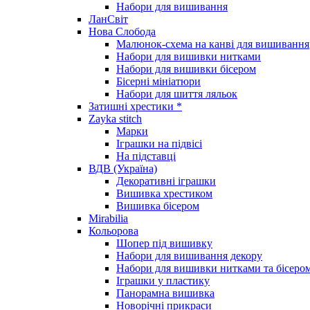
Набори для вишивання
ЛанСвіт
Нова Слобода
Малюнок-схема на канві для вишивання
Набори для вишивки нитками
Набори для вишивки бісером
Бісерні мініатюри
Набори для шиття ляльок
Затишні хрестики *
Zayka stitch
Марки
Іграшки на підвісі
На підставці
ВДВ (Україна)
Декоративні іграшки
Вишивка хрестиком
Вишивка бісером
Mirabilia
Кольорова
Шопер під вишивку
Набори для вишивання декору
Набори для вишивки нитками та бісеро
Іграшки у пластику
Панорамна вишивка
Новорічні прикраси