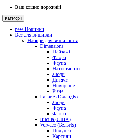
Ваш кошик порожній!
Категорії
new
Новинки
Все для вишивки
Набори для вишивання
Dimensions
Пейзажі
Флора
Фауна
Натюрморти
Люди
Дитяче
Новорічне
Різне
Lanarte (Голандія)
Люди
Фауна
Флора
Bucilla (США)
Vervaco (Бельгія)
Подушки
Картини