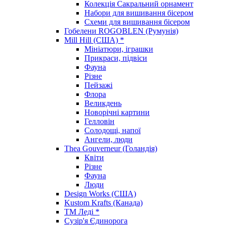
Колекція Сакральний орнамент
Набори для вишивання бісером
Схеми для вишивання бісером
Гобелени ROGOBLEN (Румунія)
Mill Hill (США) *
Мініатюри, іграшки
Прикраси, підвіси
Фауна
Різне
Пейзажі
Флора
Великдень
Новорічні картини
Гелловін
Солодощі, напої
Ангели, люди
Thea Gouverneur (Голандія)
Квіти
Різне
Фауна
Люди
Design Works (США)
Kustom Krafts (Канада)
ТМ Леді *
Сузір'я Єдинорога