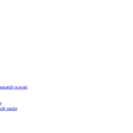
иковій основі
у
ій шкірі