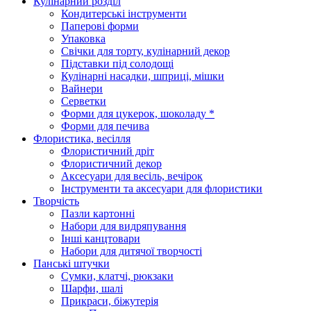
Кулінарний розділ
Кондитерські інструменти
Паперові форми
Упаковка
Свічки для торту, кулінарний декор
Підставки під солодощі
Кулінарні насадки, шприці, мішки
Вайнери
Серветки
Форми для цукерок, шоколаду *
Форми для печива
Флористика, весілля
Флористичний дріт
Флористичний декор
Аксесуари для весіль, вечірок
Інструменти та аксесуари для флористики
Творчість
Пазли картонні
Набори для видряпування
Інші канцтовари
Набори для дитячої творчості
Панські штучки
Сумки, клатчі, рюкзаки
Шарфи, шалі
Прикраси, біжутерія