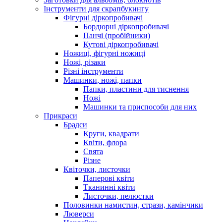
Інструменти для скрапбукингу
Фігурні діркопробивачі
Бордюрні діркопробивачі
Панчі (пробійники)
Кутові діркопробивачі
Ножиці, фігурні ножиці
Ножі, різаки
Різні інструменти
Машинки, ножі, папки
Папки, пластини для тиснення
Ножі
Машинки та приспособи для них
Прикраси
Брадси
Круги, квадрати
Квіти, флора
Свята
Різне
Квіточки, листочки
Паперові квіти
Тканинні квіти
Листочки, пелюстки
Половинки намистин, стрази, камінчики
Люверси