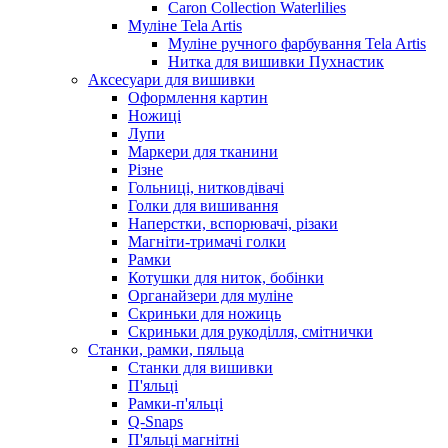
Caron Collection Waterlilies
Муліне Tela Artis
Муліне ручного фарбування Tela Artis
Нитка для вишивки Пухнастик
Аксесуари для вишивки
Оформлення картин
Ножиці
Лупи
Маркери для тканини
Різне
Гольниці, нитковдівачі
Голки для вишивання
Наперстки, вспорювачі, різаки
Магніти-тримачі голки
Рамки
Котушки для ниток, бобінки
Органайзери для муліне
Скриньки для ножиць
Скриньки для рукоділля, смітнички
Станки, рамки, пяльца
Станки для вишивки
П'яльці
Рамки-п'яльці
Q-Snaps
П'яльці магнітні