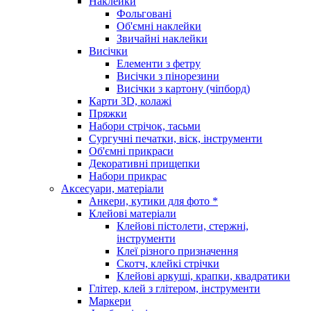
Наклейки
Фольговані
Об'ємні наклейки
Звичайні наклейки
Висічки
Елементи з фетру
Висічки з пінорезини
Висічки з картону (чіпборд)
Карти 3D, колажі
Пряжки
Набори стрічок, тасьми
Сургучні печатки, віск, інструменти
Об'ємні прикраси
Декоративні прищепки
Набори прикрас
Аксесуари, матеріали
Анкери, кутики для фото *
Клейові матеріали
Клейові пістолети, стержні,
інструменти
Клеї різного призначення
Скотч, клейкі стрічки
Клейові аркуші, крапки, квадратики
Глітер, клей з глітером, інструменти
Маркери