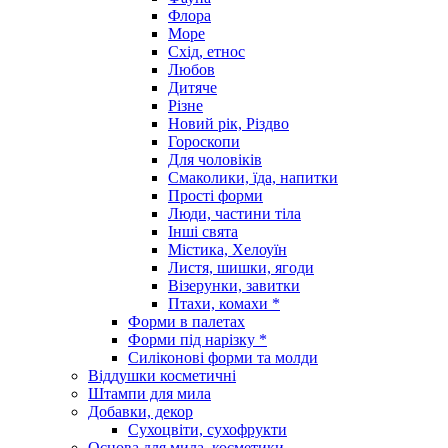
Флора
Море
Схід, етнос
Любов
Дитяче
Різне
Новий рік, Різдво
Гороскопи
Для чоловіків
Смаколики, їда, напитки
Прості форми
Люди, частини тіла
Інші свята
Містика, Хелоуїн
Листя, шишки, ягоди
Візерунки, завитки
Птахи, комахи *
Форми в палетах
Форми під нарізку *
Силіконові форми та молди
Віддушки косметичні
Штампи для мила
Добавки, декор
Сухоцвіти, сухофрукти
Основа для мила, косметики