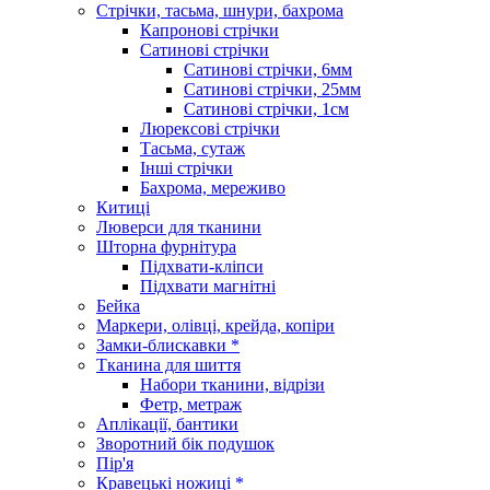
Стрічки, тасьма, шнури, бахрома
Капронові стрічки
Сатинові стрічки
Сатинові стрічки, 6мм
Сатинові стрічки, 25мм
Сатинові стрічки, 1см
Люрексові стрічки
Тасьма, сутаж
Інші стрічки
Бахрома, мереживо
Китиці
Люверси для тканини
Шторна фурнітура
Підхвати-кліпси
Підхвати магнітні
Бейка
Маркери, олівці, крейда, копіри
Замки-блискавки *
Тканина для шиття
Набори тканини, відрізи
Фетр, метраж
Аплікації, бантики
Зворотний бік подушок
Пір'я
Кравецькі ножиці *