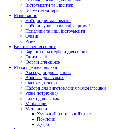
Інструменти та інвентар
Косметична тара
Малювання
Набори для малювання
Набори гуаші, акварелі, акрилу *
Пензлики та інші інструменти
Олівці
Різне
Виготовлення свічок
Барвники, матеріали для свічок
Гноти різні
Форми для свічок
М'яка іграшка, ляльки
Аксесуари для іграшок
Волосся для ляльок
Оченята, носики
Набори для виготовлення м'якої іграшки
Різне потрібне :)
Голки для ляльок
Мініатюри
Материали
Хутряний (синельний) дріт
Помпони
Хутро