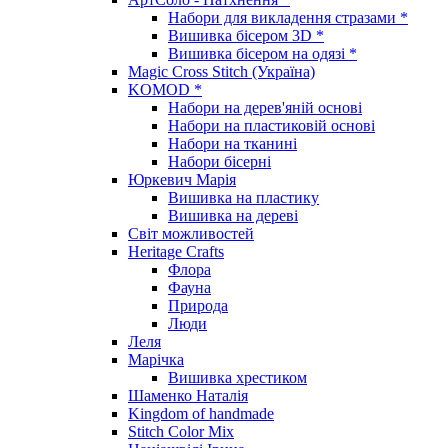
Набори для викладення стразами *
Вишивка бісером 3D *
Вишивка бісером на одязі *
Magic Cross Stitch (Україна)
KOMOD *
Набори на дерев'яній основі
Набори на пластиковій основі
Набори на тканині
Набори бісерні
Юркевич Марія
Вишивка на пластику
Вишивка на дереві
Світ можливостей
Heritage Crafts
Флора
Фауна
Природа
Люди
Леля
Марічка
Вишивка хрестиком
Шаменко Наталія
Kingdom of handmade
Stitch Color Mix