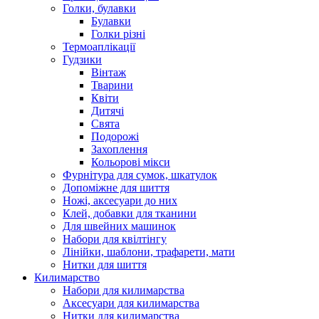
Голки, булавки
Булавки
Голки різні
Термоаплікації
Гудзики
Вінтаж
Тварини
Квіти
Дитячі
Свята
Подорожі
Захоплення
Кольорові мікси
Фурнітура для сумок, шкатулок
Допоміжне для шиття
Ножі, аксесуари до них
Клей, добавки для тканини
Для швейних машинок
Набори для квілтінгу
Лінійки, шаблони, трафарети, мати
Нитки для шиття
Килимарство
Набори для килимарства
Аксесуари для килимарства
Нитки для килимарства