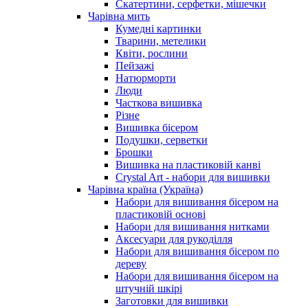
Скатертини, серфетки, мішечки
Чарiвна мить
Кумедні картинки
Тварини, метелики
Квіти, рослини
Пейзажі
Натюрморти
Люди
Часткова вишивка
Різне
Вишивка бісером
Подушки, серветки
Брошки
Вишивка на пластиковій канві
Crystal Art - набори для вишивки
Чарівна країна (Україна)
Набори для вишивання бісером на
пластиковій основі
Набори для вишивання нитками
Аксесуари для рукоділля
Набори для вишивання бісером по
дереву
Набори для вишивання бісером на
штучній шкірі
Заготовки для вишивки