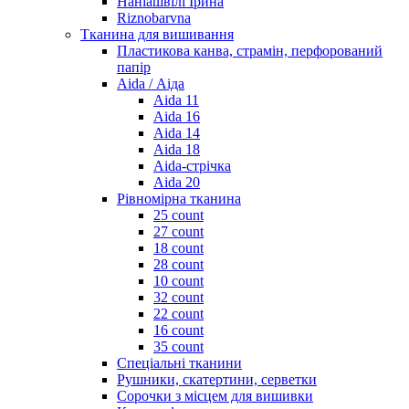
Наніашвілі Ірина
Riznobarvna
Тканина для вишивання
Пластикова канва, страмін, перфорований
папір
Aida / Аіда
Aida 11
Aida 16
Aida 14
Aida 18
Aida-стрічка
Aida 20
Рівномірна тканина
25 count
27 count
18 count
28 count
10 count
32 count
22 count
16 count
35 count
Спеціальні тканини
Рушники, скатертини, серветки
Сорочки з місцем для вишивки