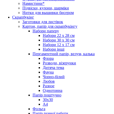
Намистини*
Підвіски, кулони, шарміки
Нитки для вышивки бисером
Скрапбукінг
Заготовки для листівок
Картон, папір для скрапбукінгу
Набори паперу
Набори 22 х 28 см
Набори 30 х 30 см
Набори 12 х 17 см
Набори інші
Пергаментний папір, велум, калька
Флора
Розводи, візерунки
Дитяча тема
Фауна
Чорно-білий
Любов
Разное
Однотонна
Папір поштучно
30х30
А4
Фольга
Папір ручної работи