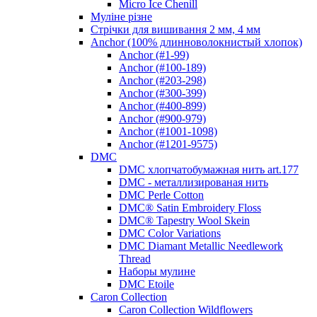
Micro Ice Chenill
Муліне різне
Стрічки для вишивання 2 мм, 4 мм
Anchor (100% длинноволокнистый хлопок)
Anchor (#1-99)
Anchor (#100-189)
Anchor (#203-298)
Anchor (#300-399)
Anchor (#400-899)
Anchor (#900-979)
Anchor (#1001-1098)
Anchor (#1201-9575)
DMC
DMC хлопчатобумажная нить art.177
DMC - металлизированая нить
DMC Perle Cotton
DMC® Satin Embroidery Floss
DMC® Tapestry Wool Skein
DMC Color Variations
DMC Diamant Metallic Needlework
Thread
Наборы мулине
DMC Etoile
Caron Collection
Caron Collection Wildflowers