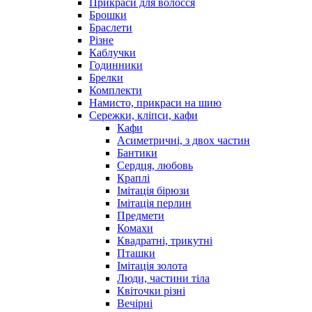
Прикраси для волосся
Брошки
Браслети
Різне
Каблучки
Годинники
Брелки
Комплекти
Намисто, прикраси на шию
Сережки, кліпси, кафи
Кафи
Асиметричні, з двох частин
Бантики
Сердця, любовь
Краплі
Імітація бірюзи
Імітація перлин
Предмети
Комахи
Квадратні, трикутні
Пташки
Імітація золота
Люди, частини тіла
Квіточки різні
Вечірні