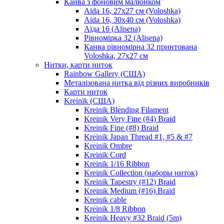
Канва з фоновим малюнком
Aida 16, 27х27 см (Voloshka)
Aida 16, 30х40 см (Voloshka)
Аїда 16 (Alisena)
Рівномірка 32 (Alisena)
Канва рівномірна 32 принтована
Voloshka, 27х27 см
Нитки, карти ниток
Rainbow Gallery (США)
Металізована нитка від різних виробників
Карти ниток
Kreinik (США)
Kreinik Blending Filament
Kreinik Very Fine (#4) Braid
Kreinik Fine (#8) Braid
Kreinik Japan Thread #1, #5 & #7
Kreinik Ombre
Kreinik Cord
Kreinik 1/16 Ribbon
Kreinik Collection (наборы ниток)
Kreinik Tapestry (#12) Braid
Kreinik Medium (#16) Braid
Kreinik cable
Kreinik 1/8 Ribbon
Kreinik Heavy #32 Braid (5m)