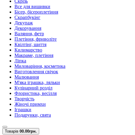
Скрізь
Все для вишивки
Бісер, бісероплетіння
Скрапбукінг
Декупаж
Декорування
Валяння, фетр
Плетіння, фриволіте
Квілтінг, шиття
Килимарство
Макраме, плетіння
Ліпка
Миловаріння, косметика
Виготовлення свічок
Малювання
М'яка іграшка, ляльки
Кулінарний розділ
Флористика, весілля
Творчість
Жіночі примхи
Іграшки
Подарунки, свята
Товарів
0
0.00грн.