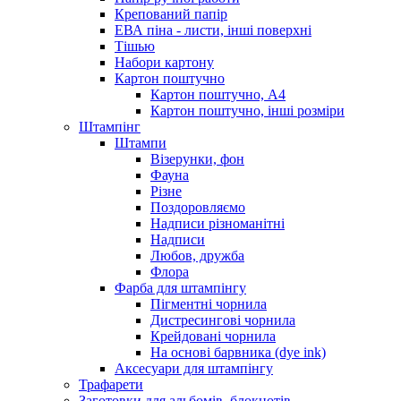
Крепований папір
ЕВА піна - листи, інші поверхні
Тішью
Набори картону
Картон поштучно
Картон поштучно, А4
Картон поштучно, інші розміри
Штампінг
Штампи
Візерунки, фон
Фауна
Різне
Поздоровляємо
Надписи різноманітні
Надписи
Любов, дружба
Флора
Фарба для штампінгу
Пігментні чорнила
Дистресингові чорнила
Крейдовані чорнила
На основі барвника (dye ink)
Аксесуари для штампінгу
Трафарети
Заготовки для альбомів, блокнотів