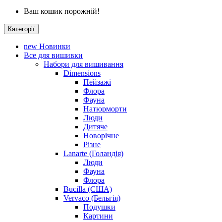
Ваш кошик порожній!
Категорії
new
Новинки
Все для вишивки
Набори для вишивання
Dimensions
Пейзажі
Флора
Фауна
Натюрморти
Люди
Дитяче
Новорічне
Різне
Lanarte (Голандія)
Люди
Фауна
Флора
Bucilla (США)
Vervaco (Бельгія)
Подушки
Картини