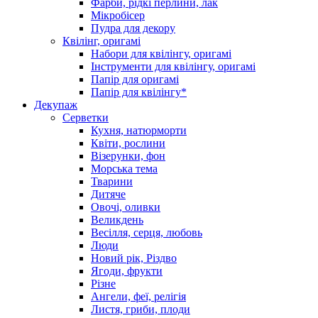
Фарби, рідкі перлини, лак
Мікробісер
Пудра для декору
Квілінг, оригамі
Набори для квілінгу, оригамі
Інструменти для квілінгу, оригамі
Папір для оригамі
Папір для квілінгу*
Декупаж
Серветки
Кухня, натюрморти
Квіти, рослини
Візерунки, фон
Морська тема
Тварини
Дитяче
Овочі, оливки
Великдень
Весілля, серця, любовь
Люди
Новий рік, Різдво
Ягоди, фрукти
Різне
Ангели, феї, релігія
Листя, гриби, плоди