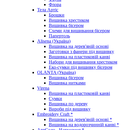
Флора
Тела Артіс
Брошки
Вишивка хрестиком
Вишивка бісером
Схеми для вишивання бісером
Папертоль
Alisena (Україна)
Вишивка на дерев'яній основі
Заготовки з фанери під вишивку
Вишивка на пластиковій канві
Набори для вишивання хрестиком
Еко-сумки під вишивку бісером
OLANTA (Україна)
Вишивка бісером
Вишивка нитками
Virena
Вишивка на пластиковій канві
Сумки
Вишивка по дереву
Вироби під вишивку
Embroidery Craft *
Вишивка на дерев'яній основі *
Вишивка на водорозчинній канві *
АртСоло - Натхнення *