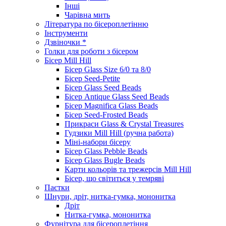
Інші
Чарівна мить
Література по бісероплетінню
Інструменти
Дзвіночки *
Голки для роботи з бісером
Бісер Mill Hill
Бісер Glass Size 6/0 та 8/0
Бісер Seed-Petite
Бісер Glass Seed Beads
Бісер Antique Glass Seed Beads
Бісер Magnifica Glass Beads
Бісер Seed-Frosted Beads
Прикраси Glass & Crystal Treasures
Гудзики Mill Hill (ручна работа)
Міні-набори бісеру
Бісер Glass Pebble Beads
Бісер Glass Bugle Beads
Карти кольорів та трежерсів Mill Hill
Бісер, що світиться у темряві
Паєтки
Шнури, дріт, нитка-гумка, мононитка
Дріт
Нитка-гумка, мононитка
Фурнітура для бісероплетіння