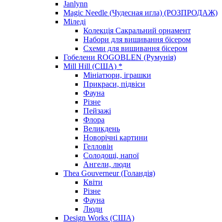
Janlynn
Magic Needle (Чудесная игла) (РОЗПРОДАЖ)
Міледі
Колекція Сакральний орнамент
Набори для вишивання бісером
Схеми для вишивання бісером
Гобелени ROGOBLEN (Румунія)
Mill Hill (США) *
Мініатюри, іграшки
Прикраси, підвіси
Фауна
Різне
Пейзажі
Флора
Великдень
Новорічні картини
Гелловін
Солодощі, напої
Ангели, люди
Thea Gouverneur (Голандія)
Квіти
Різне
Фауна
Люди
Design Works (США)