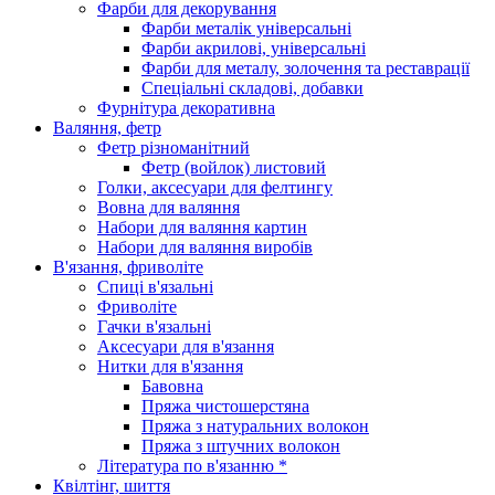
Фарби для декорування
Фарби металік універсальні
Фарби акрилові, універсальні
Фарби для металу, золочення та реставрації
Спеціальні складові, добавки
Фурнітура декоративна
Валяння, фетр
Фетр різноманітний
Фетр (войлок) листовий
Голки, аксесуари для фелтингу
Вовна для валяння
Набори для валяння картин
Набори для валяння виробів
В'язання, фриволіте
Спиці в'язальні
Фриволіте
Гачки в'язальні
Аксесуари для в'язання
Нитки для в'язання
Бавовна
Пряжа чистошерстяна
Пряжа з натуральних волокон
Пряжа з штучних волокон
Література по в'язанню *
Квілтінг, шиття