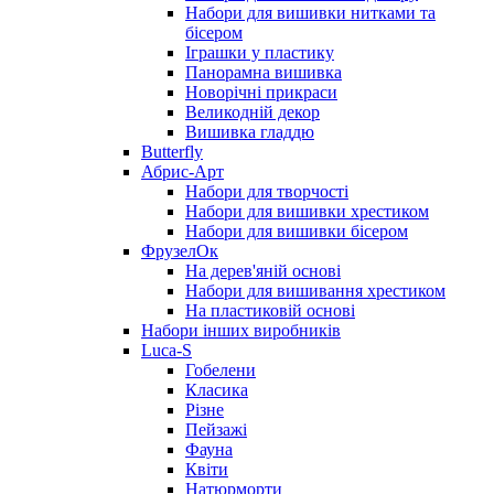
Набори для вишивки нитками та
бісером
Іграшки у пластику
Панорамна вишивка
Новорічні прикраси
Великодній декор
Вишивка гладдю
Butterfly
Абрис-Арт
Набори для творчості
Набори для вишивки хрестиком
Набори для вишивки бісером
ФрузелОк
На дерев'яній основі
Набори для вишивання хрестиком
На пластиковій основі
Набори інших виробників
Luca-S
Гобелени
Класика
Різне
Пейзажі
Фауна
Квіти
Натюрморти