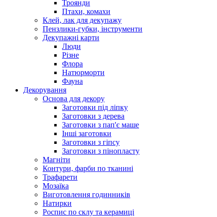
Троянди
Птахи, комахи
Клей, лак для декупажу
Пензлики-губки, інструменти
Декупажні карти
Люди
Різне
Флора
Натюрморти
Фауна
Декорування
Основа для декору
Заготовки під ліпку
Заготовки з дерева
Заготовки з пап'є маше
Інші заготовки
Заготовки з гіпсу
Заготовки з пінопласту
Магніти
Контури, фарби по тканині
Трафарети
Мозаїка
Виготовлення годинників
Натирки
Роспис по склу та керамиці