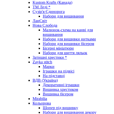
Kustom Krafts (Канада)
ТМ Леді *
Сузір'я Єдинорога
Набори для вишивання
ЛанСвіт
Нова Слобода
Малюнок-схема на канві для
вишивання
Набори для вишивки нитками
Набори для вишивки бісером
Бісерні мініатюри
Набори для шиття ляльок
Затишні хрестики *
Zayka stitch
Марки
Іграшки на підвісі
На підставці
ВДВ (Україна)
Декоративні іграшки
Вишивка хрестиком
Вишивка бісером
Mirabilia
Кольорова
Шопер під вишивку
Набори для вишивання декору