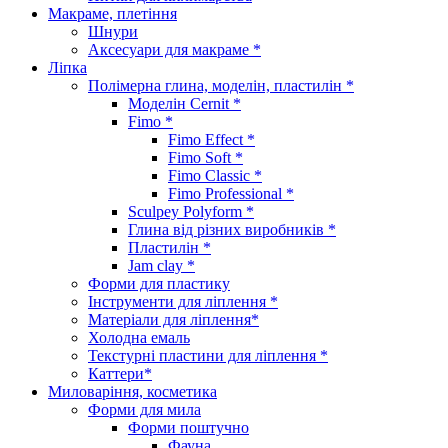
Макраме, плетіння
Шнури
Аксесуари для макраме *
Ліпка
Полімерна глина, моделін, пластилін *
Моделін Cernit *
Fimo *
Fimo Effect *
Fimo Soft *
Fimo Classic *
Fimo Professional *
Sculpey Polyform *
Глина від різних виробників *
Пластилін *
Jam clay *
Форми для пластику
Інструменти для ліплення *
Матеріали для ліплення*
Холодна емаль
Текстурні пластини для ліплення *
Каттери*
Миловаріння, косметика
Форми для мила
Форми поштучно
Фауна