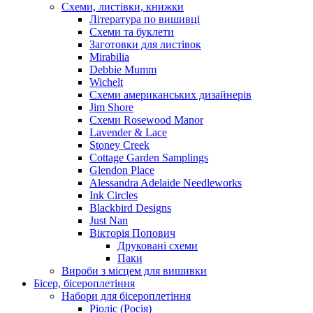
Схеми, листівки, книжки
Література по вишивці
Схеми та буклети
Заготовки для листівок
Mirabilia
Debbie Mumm
Wichelt
Схеми американських дизайнерів
Jim Shore
Cхеми Rosewood Manor
Lavender & Lace
Stoney Creek
Cottage Garden Samplings
Glendon Place
Alessandra Adelaide Needleworks
Ink Circles
Blackbird Designs
Just Nan
Вікторія Попович
Друковані схеми
Паки
Вироби з місцем для вишивки
Бісер, бісероплетіння
Набори для бісероплетіння
Ріоліс (Росія)