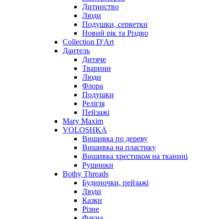
Дитинство
Люди
Подушки, серветки
Новий рік та Різдво
Collection D'Art
Дантель
Дитяче
Тварини
Люди
Флора
Подушки
Релігія
Пейзажі
Mary Maxim
VOLOSHKA
Вишивка по дереву
Вишивка на пластику
Вишивка хрестиком на тканині
Рушники
Bothy Threads
Будиночки, пейзажі
Люди
Казки
Різне
Фауна