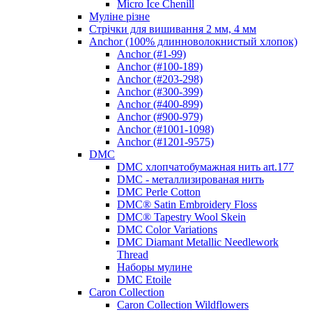
Micro Ice Chenill
Муліне різне
Стрічки для вишивання 2 мм, 4 мм
Anchor (100% длинноволокнистый хлопок)
Anchor (#1-99)
Anchor (#100-189)
Anchor (#203-298)
Anchor (#300-399)
Anchor (#400-899)
Anchor (#900-979)
Anchor (#1001-1098)
Anchor (#1201-9575)
DMC
DMC хлопчатобумажная нить art.177
DMC - металлизированая нить
DMC Perle Cotton
DMC® Satin Embroidery Floss
DMC® Tapestry Wool Skein
DMC Color Variations
DMC Diamant Metallic Needlework
Thread
Наборы мулине
DMC Etoile
Caron Collection
Caron Collection Wildflowers