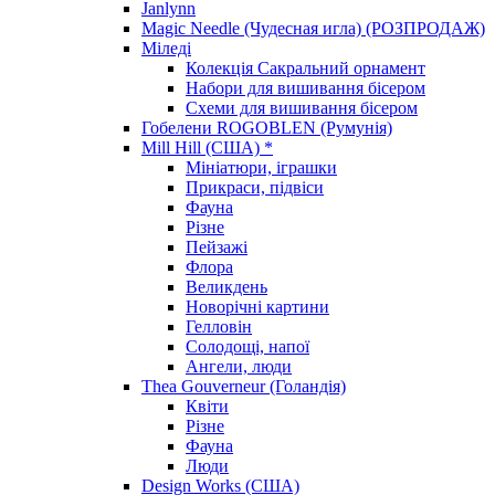
Janlynn
Magic Needle (Чудесная игла) (РОЗПРОДАЖ)
Міледі
Колекція Сакральний орнамент
Набори для вишивання бісером
Схеми для вишивання бісером
Гобелени ROGOBLEN (Румунія)
Mill Hill (США) *
Мініатюри, іграшки
Прикраси, підвіси
Фауна
Різне
Пейзажі
Флора
Великдень
Новорічні картини
Гелловін
Солодощі, напої
Ангели, люди
Thea Gouverneur (Голандія)
Квіти
Різне
Фауна
Люди
Design Works (США)