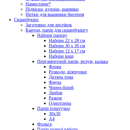
Намистини*
Підвіски, кулони, шарміки
Нитки для вышивки бисером
Скрапбукінг
Заготовки для листівок
Картон, папір для скрапбукінгу
Набори паперу
Набори 22 х 28 см
Набори 30 х 30 см
Набори 12 х 17 см
Набори інші
Пергаментний папір, велум, калька
Флора
Розводи, візерунки
Дитяча тема
Фауна
Чорно-білий
Любов
Разное
Однотонна
Папір поштучно
30х30
А4
Фольга
Папір ручної работи