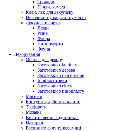
Троянди
Птахи, комахи
Клей, лак для декупажу
Пензлики-губки, інструменти
Декупажні карти
Люди
Різне
Флора
Натюрморти
Фауна
Декорування
Основа для декору
Заготовки під ліпку
Заготовки з дерева
Заготовки з пап'є маше
Інші заготовки
Заготовки з гіпсу
Заготовки з пінопласту
Магніти
Контури, фарби по тканині
Трафарети
Мозаїка
Виготовлення годинників
Натирки
Роспис по склу та керамиці