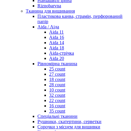
Наніашвілі Ірина
Riznobarvna
Тканина для вишивання
Пластикова канва, страмін, перфорований
папір
Aida / Аіда
Aida 11
Aida 16
Aida 14
Aida 18
Aida-стрічка
Aida 20
Рівномірна тканина
25 count
27 count
18 count
28 count
10 count
32 count
22 count
16 count
35 count
Спеціальні тканини
Рушники, скатертини, серветки
Сорочки з місцем для вишивки