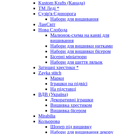
Kustom Krafts (Канада)
ТМ Леді *
Сузір'я Єдинорога
Набори для вишивання
ЛанСвіт
Нова Слобода
Малюнок-схема на канві для
вишивання
Набори для вишивки нитками
Набори для вишивки бісером
Бісерні мініатюри
Набори для шиття ляльок
Затишні хрестики *
Zayka stitch
Марки
Іграшки на підвісі
На підставці
ВДВ (Україна)
Декоративні іграшки
Вишивка хрестиком
Вишивка бісером
Mirabilia
Кольорова
Шопер під вишивку
Набори для вишивання декору