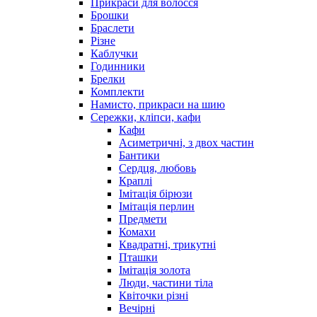
Прикраси для волосся
Брошки
Браслети
Різне
Каблучки
Годинники
Брелки
Комплекти
Намисто, прикраси на шию
Сережки, кліпси, кафи
Кафи
Асиметричні, з двох частин
Бантики
Сердця, любовь
Краплі
Імітація бірюзи
Імітація перлин
Предмети
Комахи
Квадратні, трикутні
Пташки
Імітація золота
Люди, частини тіла
Квіточки різні
Вечірні