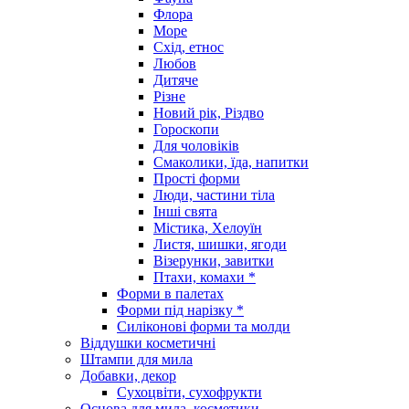
Флора
Море
Схід, етнос
Любов
Дитяче
Різне
Новий рік, Різдво
Гороскопи
Для чоловіків
Смаколики, їда, напитки
Прості форми
Люди, частини тіла
Інші свята
Містика, Хелоуїн
Листя, шишки, ягоди
Візерунки, завитки
Птахи, комахи *
Форми в палетах
Форми під нарізку *
Силіконові форми та молди
Віддушки косметичні
Штампи для мила
Добавки, декор
Сухоцвіти, сухофрукти
Основа для мила, косметики