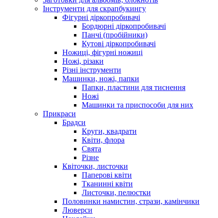
Інструменти для скрапбукингу
Фігурні діркопробивачі
Бордюрні діркопробивачі
Панчі (пробійники)
Кутові діркопробивачі
Ножиці, фігурні ножиці
Ножі, різаки
Різні інструменти
Машинки, ножі, папки
Папки, пластини для тиснення
Ножі
Машинки та приспособи для них
Прикраси
Брадси
Круги, квадрати
Квіти, флора
Свята
Різне
Квіточки, листочки
Паперові квіти
Тканинні квіти
Листочки, пелюстки
Половинки намистин, стрази, камінчики
Люверси