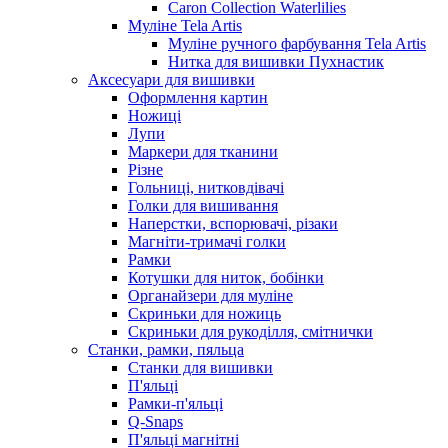
Caron Collection Waterlilies
Муліне Tela Artis
Муліне ручного фарбування Tela Artis
Нитка для вишивки Пухнастик
Аксесуари для вишивки
Оформлення картин
Ножиці
Лупи
Маркери для тканини
Різне
Гольниці, нитковдівачі
Голки для вишивання
Наперстки, вспорювачі, різаки
Магніти-тримачі голки
Рамки
Котушки для ниток, бобінки
Органайзери для муліне
Скриньки для ножиць
Скриньки для рукоділля, смітнички
Станки, рамки, пяльца
Станки для вишивки
П'яльці
Рамки-п'яльці
Q-Snaps
П'яльці магнітні