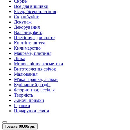
Скрізь
Все для вишивки
Бісер, бісероплетіння
Скрапбукінг
Декупаж
Декорування
Валяння, фетр
Плетіння, фриволіте
Квілтінг, шиття
Килимарство
Макраме, плетіння
Ліпка
Миловаріння, косметика
Виготовлення свічок
Малювання
М'яка іграшка, ляльки
Кулінарний розділ
Флористика, весілля
Творчість
Жіночі примхи
Іграшки
Подарунки, свята
Товарів
0
0.00грн.