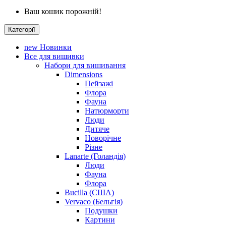
Ваш кошик порожній!
Категорії
new
Новинки
Все для вишивки
Набори для вишивання
Dimensions
Пейзажі
Флора
Фауна
Натюрморти
Люди
Дитяче
Новорічне
Різне
Lanarte (Голандія)
Люди
Фауна
Флора
Bucilla (США)
Vervaco (Бельгія)
Подушки
Картини