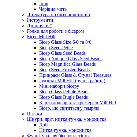
Інші
Чарівна мить
Література по бісероплетінню
Інструменти
Дзвіночки *
Голки для роботи з бісером
Бісер Mill Hill
Бісер Glass Size 6/0 та 8/0
Бісер Seed-Petite
Бісер Glass Seed Beads
Бісер Antique Glass Seed Beads
Бісер Magnifica Glass Beads
Бісер Seed-Frosted Beads
Прикраси Glass & Crystal Treasures
Гудзики Mill Hill (ручна работа)
Міні-набори бісеру
Бісер Glass Pebble Beads
Бісер Glass Bugle Beads
Карти кольорів та трежерсів Mill Hill
Бісер, що світиться у темряві
Паєтки
Шнури, дріт, нитка-гумка, мононитка
Дріт
Нитка-гумка, мононитка
Фурнітура для бісероплетіння