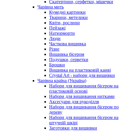
Скатертини, серфетки, мішечки
Чарiвна мить
Кумедні картинки
Тварини, метелики
Квіти, рослини
Пейзажі
Натюрморти
Люди
Часткова вишивка
Різне
Вишивка бісером
Подушки, серветки
Брошки
Вишивка на пластиковій канві
Crystal Art - набори для вишивки
Чарівна країна (Україна)
Набори для вишивання бісером на
пластиковій основі
Набори для вишивання нитками
Аксесуари для рукоділля
Набори для вишивання бісером по
дереву
Набори для вишивання бісером на
штучній шкірі
Заготовки для вишивки