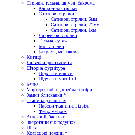
Стрічки, тасьма, шнури, бахрома
Капронові стрічки
Сатинові стрічки
Сатинові стрічки, 6мм
Сатинові стрічки, 25мм
Сатинові стрічки, 1см
Люрексові стрічки
Тасьма, сутаж
Інші стрічки
Бахрома, мереживо
Китиці
Люверси для тканини
Шторна фурнітура
Підхвати-кліпси
Підхвати магнітні
Бейка
Маркери, олівці, крейда, копіри
Замки-блискавки *
Тканина для шиття
Набори тканини, відрізи
Фетр, метраж
Аплікації, бантики
Зворотний бік подушок
Пір'я
Кравецькі ножиці *