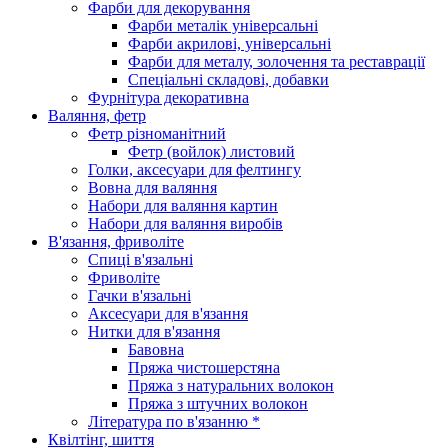
Фарби для декорування
Фарби металік універсальні
Фарби акрилові, універсальні
Фарби для металу, золочення та реставрації
Спеціальні складові, добавки
Фурнітура декоративна
Валяння, фетр
Фетр різноманітний
Фетр (войлок) листовий
Голки, аксесуари для фелтингу
Вовна для валяння
Набори для валяння картин
Набори для валяння виробів
В'язання, фриволіте
Спиці в'язальні
Фриволіте
Гачки в'язальні
Аксесуари для в'язання
Нитки для в'язання
Бавовна
Пряжа чистошерстяна
Пряжа з натуральних волокон
Пряжа з штучних волокон
Література по в'язанню *
Квілтінг, шиття