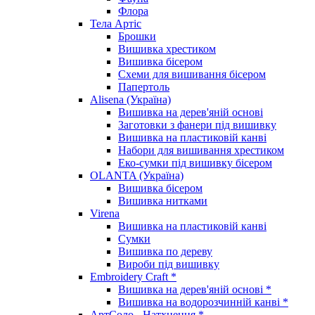
Флора
Тела Артіс
Брошки
Вишивка хрестиком
Вишивка бісером
Схеми для вишивання бісером
Папертоль
Alisena (Україна)
Вишивка на дерев'яній основі
Заготовки з фанери під вишивку
Вишивка на пластиковій канві
Набори для вишивання хрестиком
Еко-сумки під вишивку бісером
OLANTA (Україна)
Вишивка бісером
Вишивка нитками
Virena
Вишивка на пластиковій канві
Сумки
Вишивка по дереву
Вироби під вишивку
Embroidery Craft *
Вишивка на дерев'яній основі *
Вишивка на водорозчинній канві *
АртСоло - Натхнення *