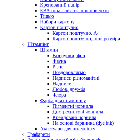
Крепований папір
ЕВА піна - листи, інші поверхні
Тішью
Набори картону
Картон поштучно
Картон поштучно, А4
Картон поштучно, інші розміри
Штампінг
Штампи
Візерунки, фон
Фауна
Різне
Поздоровляємо
Надписи різноманітні
Надписи
Любов, дружба
Флора
Фарба для штампінгу
Пігментні чорнила
Дистресингові чорнила
Крейдовані чорнила
На основі барвника (dye ink)
Аксесуари для штампінгу
Трафарети
Заготовки для альбомів, блокнотів