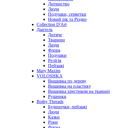
Дитинство
Люди
Подушки, серветки
Новий рік та Різдво
Collection D'Art
Дантель
Дитяче
Тварини
Люди
Флора
Подушки
Релігія
Пейзажі
Mary Maxim
VOLOSHKA
Вишивка по дереву
Вишивка на пластику
Вишивка хрестиком на тканині
Рушники
Bothy Threads
Будиночки, пейзажі
Люди
Казки
Різне
Фауна