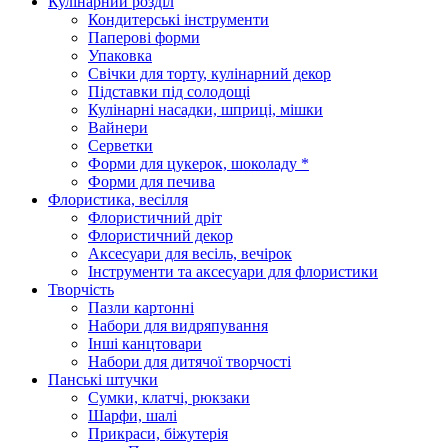
Кулінарний розділ
Кондитерські інструменти
Паперові форми
Упаковка
Свічки для торту, кулінарний декор
Підставки під солодощі
Кулінарні насадки, шприці, мішки
Вайнери
Серветки
Форми для цукерок, шоколаду *
Форми для печива
Флористика, весілля
Флористичний дріт
Флористичний декор
Аксесуари для весіль, вечірок
Інструменти та аксесуари для флористики
Творчість
Пазли картонні
Набори для видряпування
Інші канцтовари
Набори для дитячої творчості
Панські штучки
Сумки, клатчі, рюкзаки
Шарфи, шалі
Прикраси, біжутерія