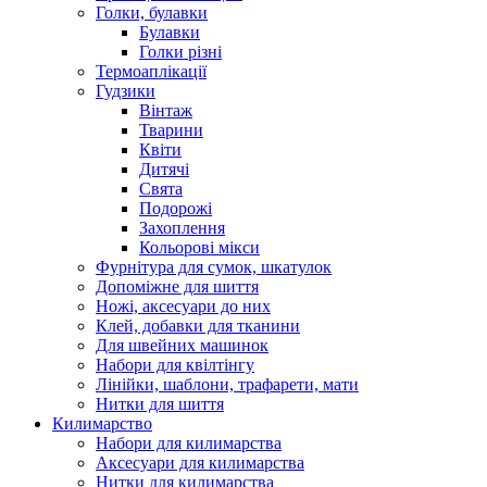
Голки, булавки
Булавки
Голки різні
Термоаплікації
Гудзики
Вінтаж
Тварини
Квіти
Дитячі
Свята
Подорожі
Захоплення
Кольорові мікси
Фурнітура для сумок, шкатулок
Допоміжне для шиття
Ножі, аксесуари до них
Клей, добавки для тканини
Для швейних машинок
Набори для квілтінгу
Лінійки, шаблони, трафарети, мати
Нитки для шиття
Килимарство
Набори для килимарства
Аксесуари для килимарства
Нитки для килимарства