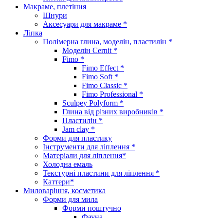
Макраме, плетіння
Шнури
Аксесуари для макраме *
Ліпка
Полімерна глина, моделін, пластилін *
Моделін Cernit *
Fimo *
Fimo Effect *
Fimo Soft *
Fimo Classic *
Fimo Professional *
Sculpey Polyform *
Глина від різних виробників *
Пластилін *
Jam clay *
Форми для пластику
Інструменти для ліплення *
Матеріали для ліплення*
Холодна емаль
Текстурні пластини для ліплення *
Каттери*
Миловаріння, косметика
Форми для мила
Форми поштучно
Фауна