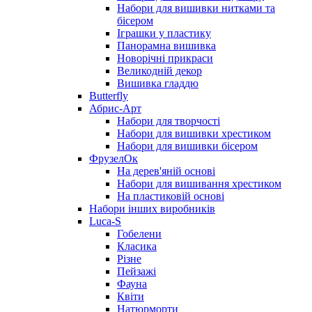
Набори для вишивки нитками та
бісером
Іграшки у пластику
Панорамна вишивка
Новорічні прикраси
Великодній декор
Вишивка гладдю
Butterfly
Абрис-Арт
Набори для творчості
Набори для вишивки хрестиком
Набори для вишивки бісером
ФрузелОк
На дерев'яній основі
Набори для вишивання хрестиком
На пластиковій основі
Набори інших виробників
Luca-S
Гобелени
Класика
Різне
Пейзажі
Фауна
Квіти
Натюрморти