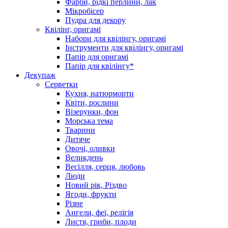
Фарби, рідкі перлини, лак
Мікробісер
Пудра для декору
Квілінг, оригамі
Набори для квілінгу, оригамі
Інструменти для квілінгу, оригамі
Папір для оригамі
Папір для квілінгу*
Декупаж
Серветки
Кухня, натюрморти
Квіти, рослини
Візерунки, фон
Морська тема
Тварини
Дитяче
Овочі, оливки
Великдень
Весілля, серця, любовь
Люди
Новий рік, Різдво
Ягоди, фрукти
Різне
Ангели, феї, релігія
Листя, гриби, плоди