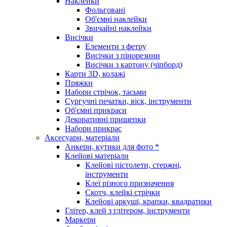
Наклейки
Фольговані
Об'ємні наклейки
Звичайні наклейки
Висічки
Елементи з фетру
Висічки з пінорезини
Висічки з картону (чіпборд)
Карти 3D, колажі
Пряжки
Набори стрічок, тасьми
Сургучні печатки, віск, інструменти
Об'ємні прикраси
Декоративні прищепки
Набори прикрас
Аксесуари, матеріали
Анкери, кутики для фото *
Клейові матеріали
Клейові пістолети, стержні,
інструменти
Клеї різного призначення
Скотч, клейкі стрічки
Клейові аркуші, крапки, квадратики
Глітер, клей з глітером, інструменти
Маркери