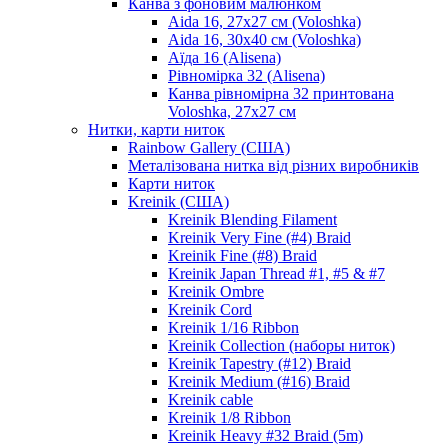
Канва з фоновим малюнком
Aida 16, 27х27 см (Voloshka)
Aida 16, 30х40 см (Voloshka)
Аїда 16 (Alisena)
Рівномірка 32 (Alisena)
Канва рівномірна 32 принтована
Voloshka, 27х27 см
Нитки, карти ниток
Rainbow Gallery (США)
Металізована нитка від різних виробників
Карти ниток
Kreinik (США)
Kreinik Blending Filament
Kreinik Very Fine (#4) Braid
Kreinik Fine (#8) Braid
Kreinik Japan Thread #1, #5 & #7
Kreinik Ombre
Kreinik Cord
Kreinik 1/16 Ribbon
Kreinik Collection (наборы ниток)
Kreinik Tapestry (#12) Braid
Kreinik Medium (#16) Braid
Kreinik cable
Kreinik 1/8 Ribbon
Kreinik Heavy #32 Braid (5m)