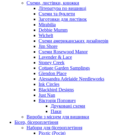
Схеми, листівки, книжки
Література по вишивці
Схеми та буклети
Заготовки для листівок
Mirabilia
Debbie Mumm
Wichelt
Схеми американських дизайнерів
Jim Shore
Cхеми Rosewood Manor
Lavender & Lace
Stoney Creek
Cottage Garden Samplings
Glendon Place
Alessandra Adelaide Needleworks
Ink Circles
Blackbird Designs
Just Nan
Вікторія Попович
Друковані схеми
Паки
Вироби з місцем для вишивки
Бісер, бісероплетіння
Набори для бісероплетіння
Ріоліс (Росія)