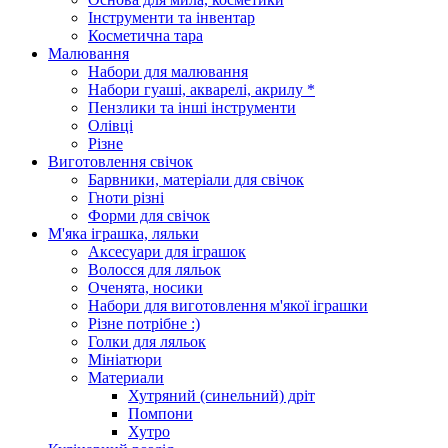
Інструменти та інвентар
Косметична тара
Малювання
Набори для малювання
Набори гуаші, акварелі, акрилу *
Пензлики та інші інструменти
Олівці
Різне
Виготовлення свічок
Барвники, матеріали для свічок
Гноти різні
Форми для свічок
М'яка іграшка, ляльки
Аксесуари для іграшок
Волосся для ляльок
Оченята, носики
Набори для виготовлення м'якої іграшки
Різне потрібне :)
Голки для ляльок
Мініатюри
Материали
Хутряний (синельний) дріт
Помпони
Хутро