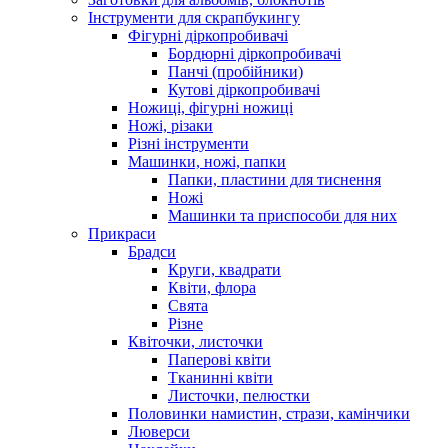
Інструменти для скрапбукингу
Фігурні діркопробивачі
Бордюрні діркопробивачі
Панчі (пробійники)
Кутові діркопробивачі
Ножиці, фігурні ножиці
Ножі, різаки
Різні інструменти
Машинки, ножі, папки
Папки, пластини для тиснення
Ножі
Машинки та приспособи для них
Прикраси
Брадси
Круги, квадрати
Квіти, флора
Свята
Різне
Квіточки, листочки
Паперові квіти
Тканинні квіти
Листочки, пелюстки
Половинки намистин, стрази, камінчики
Люверси