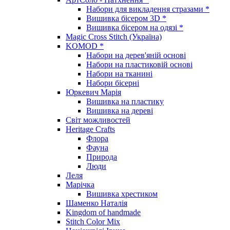
Набори для викладення стразами *
Вишивка бісером 3D *
Вишивка бісером на одязі *
Magic Cross Stitch (Україна)
KOMOD *
Набори на дерев'яній основі
Набори на пластиковій основі
Набори на тканині
Набори бісерні
Юркевич Марія
Вишивка на пластику
Вишивка на дереві
Світ можливостей
Heritage Crafts
Флора
Фауна
Природа
Люди
Леля
Марічка
Вишивка хрестиком
Шаменко Наталія
Kingdom of handmade
Stitch Color Mix