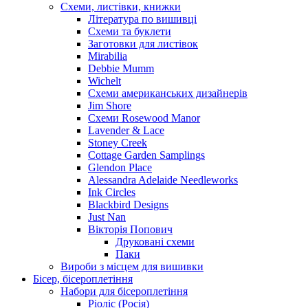
Схеми, листівки, книжки
Література по вишивці
Схеми та буклети
Заготовки для листівок
Mirabilia
Debbie Mumm
Wichelt
Схеми американських дизайнерів
Jim Shore
Cхеми Rosewood Manor
Lavender & Lace
Stoney Creek
Cottage Garden Samplings
Glendon Place
Alessandra Adelaide Needleworks
Ink Circles
Blackbird Designs
Just Nan
Вікторія Попович
Друковані схеми
Паки
Вироби з місцем для вишивки
Бісер, бісероплетіння
Набори для бісероплетіння
Ріоліс (Росія)