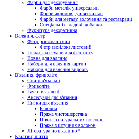
Фарби для декорування
Фарби металік універсальні
Фарби акрилові, універсальні
Фарби для металу, золочення та реставрації
Спеціальні складові, добавки
Фурнітура декоративна
Валяння, фетр
Фетр різноманітний
Фетр (войлок) листовий
Голки, аксесуари для фелтингу
Вовна для валяння
Набори для валяння картин
Набори для валяння виробів
В'язання, фриволіте
Спиці в'язальні
Фриволіте
Гачки в'язальні
Аксесуари для в'язання
Нитки для в'язання
Бавовна
Пряжа чистошерстяна
Пряжа з натуральних волокон
Пряжа з штучних волокон
Література по в'язанню *
Квілтінг, шиття