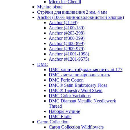
Micro Ice Chenill
Муліне різне
Стрічки для вишивання 2 мм, 4 мм
Anchor (100% длинноволокнистый хлопок)
Anchor (#1-99)
Anchor (#100-189)
Anchor (#203-298)
Anchor (#300-399)
Anchor (#400-899)
Anchor (#900-979)
Anchor (#1001-1098)
Anchor (#1201-9575)
DMC
DMC хлопчатобумажная нить art.177
DMC - металлизированая нить
DMC Perle Cotton
DMC® Satin Embroidery Floss
DMC® Tapestry Wool Skein
DMC Color Variations
DMC Diamant Metallic Needlework
Thread
Наборы мулине
DMC Etoile
Caron Collection
Caron Collection Wildflowers