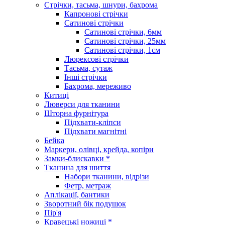
Стрічки, тасьма, шнури, бахрома
Капронові стрічки
Сатинові стрічки
Сатинові стрічки, 6мм
Сатинові стрічки, 25мм
Сатинові стрічки, 1см
Люрексові стрічки
Тасьма, сутаж
Інші стрічки
Бахрома, мереживо
Китиці
Люверси для тканини
Шторна фурнітура
Підхвати-кліпси
Підхвати магнітні
Бейка
Маркери, олівці, крейда, копіри
Замки-блискавки *
Тканина для шиття
Набори тканини, відрізи
Фетр, метраж
Аплікації, бантики
Зворотний бік подушок
Пір'я
Кравецькі ножиці *