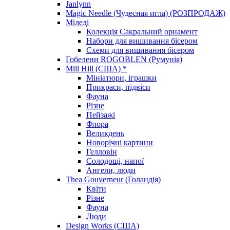
Janlynn
Magic Needle (Чудесная игла) (РОЗПРОДАЖ)
Міледі
Колекція Сакральний орнамент
Набори для вишивання бісером
Схеми для вишивання бісером
Гобелени ROGOBLEN (Румунія)
Mill Hill (США) *
Мініатюри, іграшки
Прикраси, підвіси
Фауна
Різне
Пейзажі
Флора
Великдень
Новорічні картини
Гелловін
Солодощі, напої
Ангели, люди
Thea Gouverneur (Голандія)
Квіти
Різне
Фауна
Люди
Design Works (США)