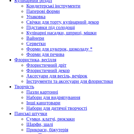
Кулінарний розділ
Кондитерські інструменти
Паперові форми
Упаковка
Свічки для торту, кулінарний декор
Підставки під солодощі
Кулінарні насадки, шприці, мішки
Вайнери
Серветки
Форми для цукерок, шоколаду *
Форми для печива
Флористика, весілля
Флористичний дріт
Флористичний декор
Аксесуари для весіль, вечірок
Інструменти та аксесуари для флористики
Творчість
Пазли картонні
Набори для видряпування
Інші канцтовари
Набори для дитячої творчості
Панські штучки
Сумки, клатчі, рюкзаки
Шарфи, шалі
Прикраси, біжутерія