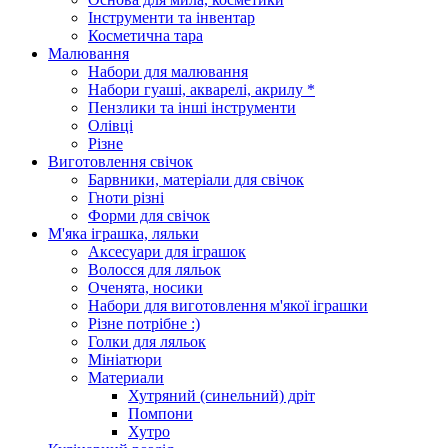
Інструменти та інвентар
Косметична тара
Малювання
Набори для малювання
Набори гуаші, акварелі, акрилу *
Пензлики та інші інструменти
Олівці
Різне
Виготовлення свічок
Барвники, матеріали для свічок
Гноти різні
Форми для свічок
М'яка іграшка, ляльки
Аксесуари для іграшок
Волосся для ляльок
Оченята, носики
Набори для виготовлення м'якої іграшки
Різне потрібне :)
Голки для ляльок
Мініатюри
Материали
Хутряний (синельний) дріт
Помпони
Хутро