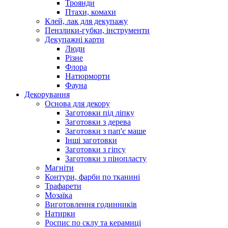
Троянди
Птахи, комахи
Клей, лак для декупажу
Пензлики-губки, інструменти
Декупажні карти
Люди
Різне
Флора
Натюрморти
Фауна
Декорування
Основа для декору
Заготовки під ліпку
Заготовки з дерева
Заготовки з пап'є маше
Інші заготовки
Заготовки з гіпсу
Заготовки з пінопласту
Магніти
Контури, фарби по тканині
Трафарети
Мозаїка
Виготовлення годинників
Натирки
Роспис по склу та керамиці