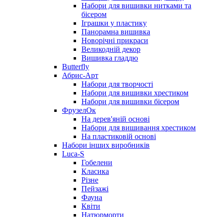
Набори для вишивки нитками та
бісером
Іграшки у пластику
Панорамна вишивка
Новорічні прикраси
Великодній декор
Вишивка гладдю
Butterfly
Абрис-Арт
Набори для творчості
Набори для вишивки хрестиком
Набори для вишивки бісером
ФрузелОк
На дерев'яній основі
Набори для вишивання хрестиком
На пластиковій основі
Набори інших виробників
Luca-S
Гобелени
Класика
Різне
Пейзажі
Фауна
Квіти
Натюрморти