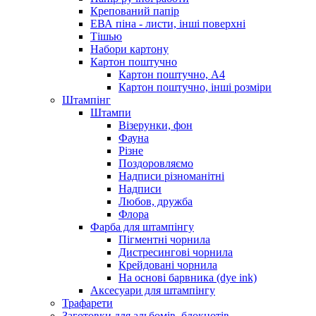
Крепований папір
ЕВА піна - листи, інші поверхні
Тішью
Набори картону
Картон поштучно
Картон поштучно, А4
Картон поштучно, інші розміри
Штампінг
Штампи
Візерунки, фон
Фауна
Різне
Поздоровляємо
Надписи різноманітні
Надписи
Любов, дружба
Флора
Фарба для штампінгу
Пігментні чорнила
Дистресингові чорнила
Крейдовані чорнила
На основі барвника (dye ink)
Аксесуари для штампінгу
Трафарети
Заготовки для альбомів, блокнотів