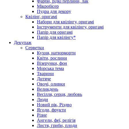
Фарби, рідкі перлини, лак
Мікробісер
Пудра для декору
Квілінг, оригамі
Набори для квілінгу, оригамі
Інструменти для квілінгу, оригамі
Папір для оригамі
Папір для квілінгу*
Декупаж
Серветки
Кухня, натюрморти
Квіти, рослини
Візерунки, фон
Морська тема
Тварини
Дитяче
Овочі, оливки
Великдень
Весілля, серця, любовь
Люди
Новий рік, Різдво
Ягоди, фрукти
Різне
Ангели, феї, релігія
Листя, гриби, плоди