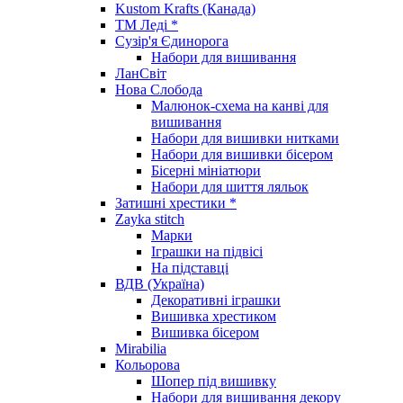
Kustom Krafts (Канада)
ТМ Леді *
Сузір'я Єдинорога
Набори для вишивання
ЛанСвіт
Нова Слобода
Малюнок-схема на канві для
вишивання
Набори для вишивки нитками
Набори для вишивки бісером
Бісерні мініатюри
Набори для шиття ляльок
Затишні хрестики *
Zayka stitch
Марки
Іграшки на підвісі
На підставці
ВДВ (Україна)
Декоративні іграшки
Вишивка хрестиком
Вишивка бісером
Mirabilia
Кольорова
Шопер під вишивку
Набори для вишивання декору