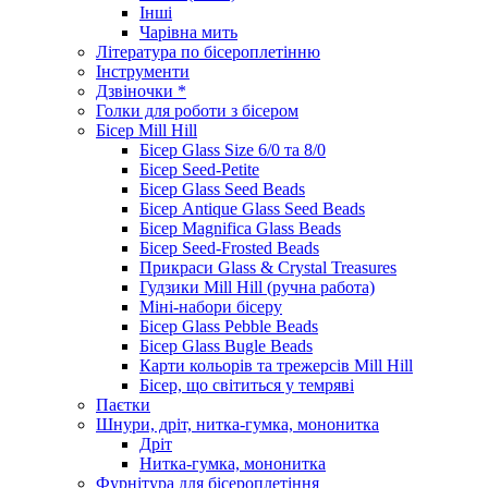
Інші
Чарівна мить
Література по бісероплетінню
Інструменти
Дзвіночки *
Голки для роботи з бісером
Бісер Mill Hill
Бісер Glass Size 6/0 та 8/0
Бісер Seed-Petite
Бісер Glass Seed Beads
Бісер Antique Glass Seed Beads
Бісер Magnifica Glass Beads
Бісер Seed-Frosted Beads
Прикраси Glass & Crystal Treasures
Гудзики Mill Hill (ручна работа)
Міні-набори бісеру
Бісер Glass Pebble Beads
Бісер Glass Bugle Beads
Карти кольорів та трежерсів Mill Hill
Бісер, що світиться у темряві
Паєтки
Шнури, дріт, нитка-гумка, мононитка
Дріт
Нитка-гумка, мононитка
Фурнітура для бісероплетіння