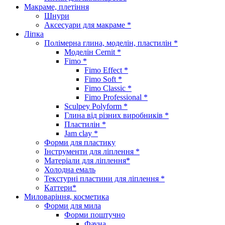
Макраме, плетіння
Шнури
Аксесуари для макраме *
Ліпка
Полімерна глина, моделін, пластилін *
Моделін Cernit *
Fimo *
Fimo Effect *
Fimo Soft *
Fimo Classic *
Fimo Professional *
Sculpey Polyform *
Глина від різних виробників *
Пластилін *
Jam clay *
Форми для пластику
Інструменти для ліплення *
Матеріали для ліплення*
Холодна емаль
Текстурні пластини для ліплення *
Каттери*
Миловаріння, косметика
Форми для мила
Форми поштучно
Фауна