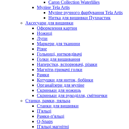
Caron Collection Waterlilies
Муліне Tela Artis
Муліне ручного фарбування Tela Artis
Нитка для вишивки Пухнастик
Аксесуари для вишивки
Оформлення картин
Ножиці
Лупи
Маркери для тканини
Різне
Гольниці, нитковдівачі
Голки для вишивання
Наперстки, вспорювачі, різаки
Магніти-тримачі голки
Рамки
Котушки для ниток, бобінки
Органайзери для муліне
Скриньки для ножиць
Скриньки для рукоділля, смітнички
Станки, рамки, пяльца
Станки для вишивки
П'яльці
Рамки-п'яльці
Q-Snaps
П'яльці магнітні