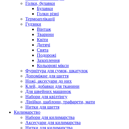
Голки, булавки
Булавки
Голки різні
Термоаплікації
Гудзики
Вінтаж
Тварини
Квіти
Дитячі
Свята
Подорожі
Захоплення
Кольорові мікси
Фурнітура для сумок, шкатулок
Допоміжне для шиття
Ножі, аксесуари до них
Клей, добавки для тканини
Для швейних машинок
Набори для квілтінгу
Лінійки, шаблони, трафарети, мати
Нитки для шиття
Килимарство
Набори для килимарства
Аксесуари для килимарства
Нитки для килимарства