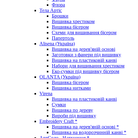
Флора
Тела Артіс
Брошки
Вишивка хрестиком
Вишивка бісером
Схеми для вишивання бісером
Папертоль
Alisena (Україна)
Вишивка на дерев'яній основі
Заготовки з фанери під вишивку
Вишивка на пластиковій канві
Набори для вишивання хрестиком
Еко-сумки під вишивку бісером
OLANTA (Україна)
Вишивка бісером
Вишивка нитками
Virena
Вишивка на пластиковій канві
Сумки
Вишивка по дереву
Вироби під вишивку
Embroidery Craft *
Вишивка на дерев'яній основі *
Вишивка на водорозчинній канві *
АртСоло - Натхнення *