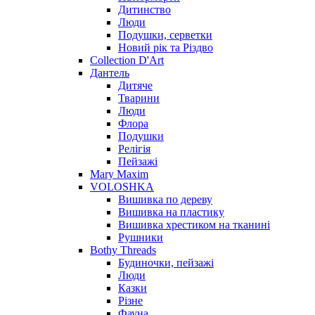
Дитинство
Люди
Подушки, серветки
Новий рік та Різдво
Collection D'Art
Дантель
Дитяче
Тварини
Люди
Флора
Подушки
Релігія
Пейзажі
Mary Maxim
VOLOSHKA
Вишивка по дереву
Вишивка на пластику
Вишивка хрестиком на тканині
Рушники
Bothy Threads
Будиночки, пейзажі
Люди
Казки
Різне
Фауна