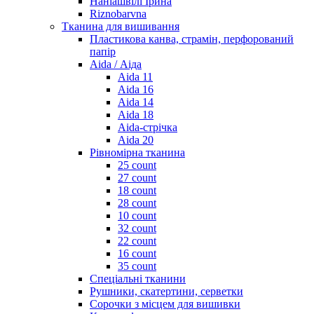
Наніашвілі Ірина
Riznobarvna
Тканина для вишивання
Пластикова канва, страмін, перфорований
папір
Aida / Аіда
Aida 11
Aida 16
Aida 14
Aida 18
Aida-стрічка
Aida 20
Рівномірна тканина
25 count
27 count
18 count
28 count
10 count
32 count
22 count
16 count
35 count
Спеціальні тканини
Рушники, скатертини, серветки
Сорочки з місцем для вишивки