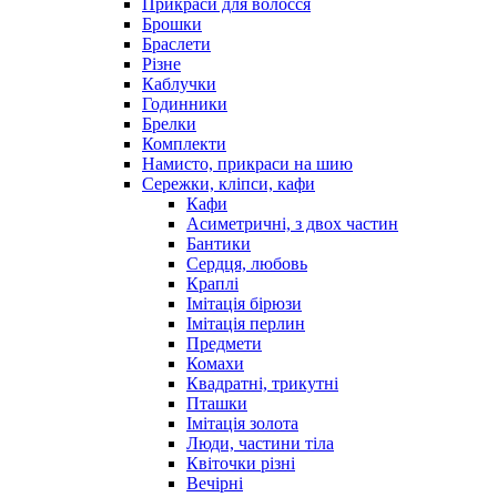
Прикраси для волосся
Брошки
Браслети
Різне
Каблучки
Годинники
Брелки
Комплекти
Намисто, прикраси на шию
Сережки, кліпси, кафи
Кафи
Асиметричні, з двох частин
Бантики
Сердця, любовь
Краплі
Імітація бірюзи
Імітація перлин
Предмети
Комахи
Квадратні, трикутні
Пташки
Імітація золота
Люди, частини тіла
Квіточки різні
Вечірні