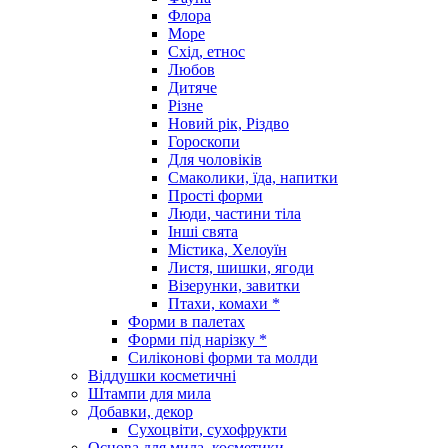
Флора
Море
Схід, етнос
Любов
Дитяче
Різне
Новий рік, Різдво
Гороскопи
Для чоловіків
Смаколики, їда, напитки
Прості форми
Люди, частини тіла
Інші свята
Містика, Хелоуїн
Листя, шишки, ягоди
Візерунки, завитки
Птахи, комахи *
Форми в палетах
Форми під нарізку *
Силіконові форми та молди
Віддушки косметичні
Штампи для мила
Добавки, декор
Сухоцвіти, сухофрукти
Основа для мила, косметики