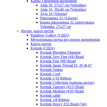
Канва з фоновим малюнком
Aida 16, 27х27 см (Voloshka)
Aida 16, 30х40 см (Voloshka)
Аїда 16 (Alisena)
Рівномірка 32 (Alisena)
Канва рівномірна 32 принтована
Voloshka, 27х27 см
Нитки, карти ниток
Rainbow Gallery (США)
Металізована нитка від різних виробників
Карти ниток
Kreinik (США)
Kreinik Blending Filament
Kreinik Very Fine (#4) Braid
Kreinik Fine (#8) Braid
Kreinik Japan Thread #1, #5 & #7
Kreinik Ombre
Kreinik Cord
Kreinik 1/16 Ribbon
Kreinik Collection (наборы ниток)
Kreinik Tapestry (#12) Braid
Kreinik Medium (#16) Braid
Kreinik cable
Kreinik 1/8 Ribbon
Kreinik Heavy #32 Braid (5m)