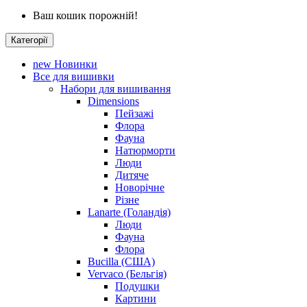
Ваш кошик порожній!
Категорії
new
Новинки
Все для вишивки
Набори для вишивання
Dimensions
Пейзажі
Флора
Фауна
Натюрморти
Люди
Дитяче
Новорічне
Різне
Lanarte (Голандія)
Люди
Фауна
Флора
Bucilla (США)
Vervaco (Бельгія)
Подушки
Картини