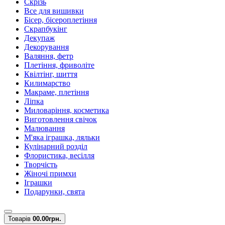
Скрізь
Все для вишивки
Бісер, бісероплетіння
Скрапбукінг
Декупаж
Декорування
Валяння, фетр
Плетіння, фриволіте
Квілтінг, шиття
Килимарство
Макраме, плетіння
Ліпка
Миловаріння, косметика
Виготовлення свічок
Малювання
М'яка іграшка, ляльки
Кулінарний розділ
Флористика, весілля
Творчість
Жіночі примхи
Іграшки
Подарунки, свята
Товарів
0
0.00грн.