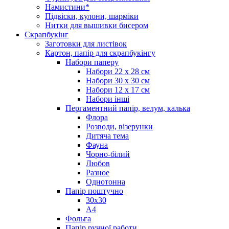
Намистини*
Підвіски, кулони, шарміки
Нитки для вышивки бисером
Скрапбукінг
Заготовки для листівок
Картон, папір для скрапбукінгу
Набори паперу
Набори 22 х 28 см
Набори 30 х 30 см
Набори 12 х 17 см
Набори інші
Пергаментний папір, велум, калька
Флора
Розводи, візерунки
Дитяча тема
Фауна
Чорно-білий
Любов
Разное
Однотонна
Папір поштучно
30х30
А4
Фольга
Папір ручної работи