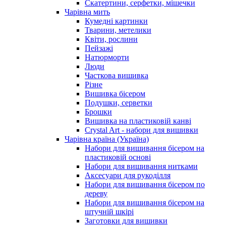
Скатертини, серфетки, мішечки
Чарiвна мить
Кумедні картинки
Тварини, метелики
Квіти, рослини
Пейзажі
Натюрморти
Люди
Часткова вишивка
Різне
Вишивка бісером
Подушки, серветки
Брошки
Вишивка на пластиковій канві
Crystal Art - набори для вишивки
Чарівна країна (Україна)
Набори для вишивання бісером на
пластиковій основі
Набори для вишивання нитками
Аксесуари для рукоділля
Набори для вишивання бісером по
дереву
Набори для вишивання бісером на
штучній шкірі
Заготовки для вишивки