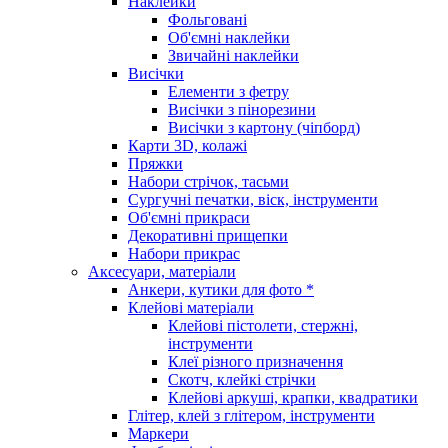
Наклейки
Фольговані
Об'ємні наклейки
Звичайні наклейки
Висічки
Елементи з фетру
Висічки з пінорезини
Висічки з картону (чіпборд)
Карти 3D, колажі
Пряжки
Набори стрічок, тасьми
Сургучні печатки, віск, інструменти
Об'ємні прикраси
Декоративні прищепки
Набори прикрас
Аксесуари, матеріали
Анкери, кутики для фото *
Клейові матеріали
Клейові пістолети, стержні,
інструменти
Клеї різного призначення
Скотч, клейкі стрічки
Клейові аркуші, крапки, квадратики
Глітер, клей з глітером, інструменти
Маркери