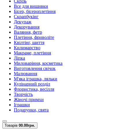
Скрізь
Все для вишивки
Бісер, бісероплетіння
Скрапбукінг
Декупаж
Декорування
Валяння, фетр
Плетіння, фриволіте
Квілтінг, шиття
Килимарство
Макраме, плетіння
Ліпка
Миловаріння, косметика
Виготовлення свічок
Малювання
М'яка іграшка, ляльки
Кулінарний розділ
Флористика, весілля
Творчість
Жіночі примхи
Іграшки
Подарунки, свята
Товарів
0
0.00грн.