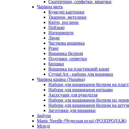
Скатертини, серфетки, мішечки
Чарiвна мить
Кумедні картинки
Тварини, метелики
Квіти, рослини
Пейзажі
Натюрморти
Люди
Часткова вишивка
Різне
Вишивка бісером
Подушки, серветки
Брошки
Вишивка на пластиковій канві
Crystal Art - набори для вишивки
Чарівна країна (Україна)
Набори для вишивання бісером на пласт
Набори для вишивання нитками
Аксесуари для рукоділля
Набори для вишивання бісером по дерев
Набори для вишивання бісером на штучн
Заготовки для вишивки
Janlynn
Magic Needle (Чудесная игла) (РОЗПРОДАЖ)
Міледі