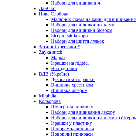
Набори для вишивання
ЛанСвіт
Нова Слобода
Малюнок-схема на канві для вишивання
Набори для вишивки нитками
Набори для вишивки бісером
Бісерні мініатюри
Набори для шиття ляльок
Затишні хрестики *
Zayka stitch
Марки
Іграшки на підвісі
На підставці
ВДВ (Україна)
Декоративні іграшки
Вишивка хрестиком
Вишивка бісером
Mirabilia
Кольорова
Шопер під вишивку
Набори для вишивання декору
Набори для вишивки нитками та бісеро
Іграшки у пластику
Панорамна вишивка
Новорічні прикраси