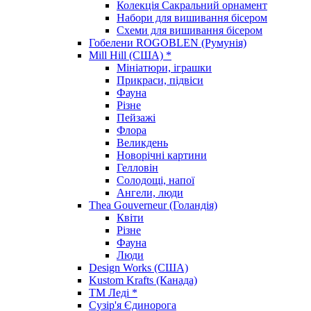
Колекція Сакральний орнамент
Набори для вишивання бісером
Схеми для вишивання бісером
Гобелени ROGOBLEN (Румунія)
Mill Hill (США) *
Мініатюри, іграшки
Прикраси, підвіси
Фауна
Різне
Пейзажі
Флора
Великдень
Новорічні картини
Гелловін
Солодощі, напої
Ангели, люди
Thea Gouverneur (Голандія)
Квіти
Різне
Фауна
Люди
Design Works (США)
Kustom Krafts (Канада)
ТМ Леді *
Сузір'я Єдинорога