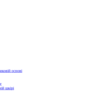
иковій основі
у
ій шкірі