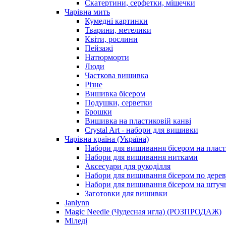
Скатертини, серфетки, мішечки
Чарiвна мить
Кумедні картинки
Тварини, метелики
Квіти, рослини
Пейзажі
Натюрморти
Люди
Часткова вишивка
Різне
Вишивка бісером
Подушки, серветки
Брошки
Вишивка на пластиковій канві
Crystal Art - набори для вишивки
Чарівна країна (Україна)
Набори для вишивання бісером на пласт
Набори для вишивання нитками
Аксесуари для рукоділля
Набори для вишивання бісером по дерев
Набори для вишивання бісером на штучн
Заготовки для вишивки
Janlynn
Magic Needle (Чудесная игла) (РОЗПРОДАЖ)
Міледі