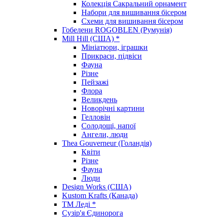
Колекція Сакральний орнамент
Набори для вишивання бісером
Схеми для вишивання бісером
Гобелени ROGOBLEN (Румунія)
Mill Hill (США) *
Мініатюри, іграшки
Прикраси, підвіси
Фауна
Різне
Пейзажі
Флора
Великдень
Новорічні картини
Гелловін
Солодощі, напої
Ангели, люди
Thea Gouverneur (Голандія)
Квіти
Різне
Фауна
Люди
Design Works (США)
Kustom Krafts (Канада)
ТМ Леді *
Сузір'я Єдинорога