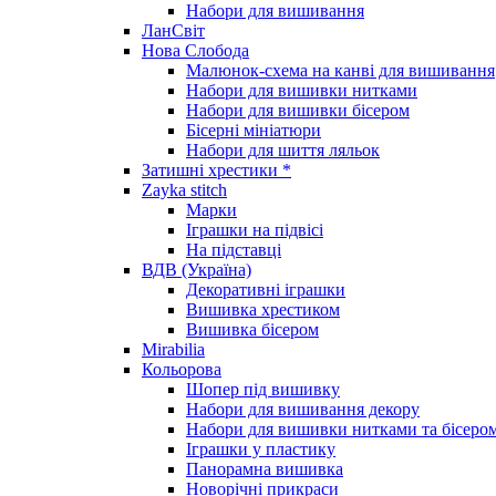
Набори для вишивання
ЛанСвіт
Нова Слобода
Малюнок-схема на канві для вишивання
Набори для вишивки нитками
Набори для вишивки бісером
Бісерні мініатюри
Набори для шиття ляльок
Затишні хрестики *
Zayka stitch
Марки
Іграшки на підвісі
На підставці
ВДВ (Україна)
Декоративні іграшки
Вишивка хрестиком
Вишивка бісером
Mirabilia
Кольорова
Шопер під вишивку
Набори для вишивання декору
Набори для вишивки нитками та бісеро
Іграшки у пластику
Панорамна вишивка
Новорічні прикраси