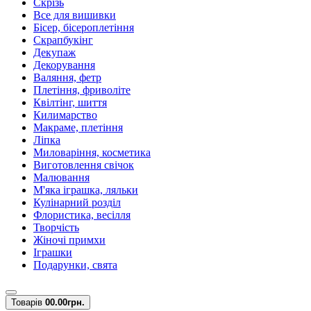
Скрізь
Все для вишивки
Бісер, бісероплетіння
Скрапбукінг
Декупаж
Декорування
Валяння, фетр
Плетіння, фриволіте
Квілтінг, шиття
Килимарство
Макраме, плетіння
Ліпка
Миловаріння, косметика
Виготовлення свічок
Малювання
М'яка іграшка, ляльки
Кулінарний розділ
Флористика, весілля
Творчість
Жіночі примхи
Іграшки
Подарунки, свята
Товарів
0
0.00грн.