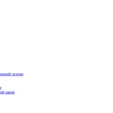
иковій основі
у
ій шкірі