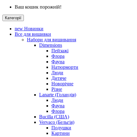
Ваш кошик порожній!
Категорії
new
Новинки
Все для вишивки
Набори для вишивання
Dimensions
Пейзажі
Флора
Фауна
Натюрморти
Люди
Дитяче
Новорічне
Різне
Lanarte (Голандія)
Люди
Фауна
Флора
Bucilla (США)
Vervaco (Бельгія)
Подушки
Картини