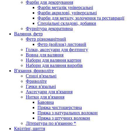
Фарби для декорування
Фарби металік універсальні
Фарби акрилові, універсальні
Фарби для металу, золочення та реставрації
Спеціальні складові, добавки
Фурнітура декоративна
Валяння, фетр
Фетр різноманітний
Фетр (войлок) листовий
Голки, аксесуари для фелтингу
Вовна для валяння
Набори для валяння картин
Набори для валяння виробів
В'язання, фриволіте
Спиці в'язальні
Фриволіте
Гачки в'язальні
Аксесуари для в'язання
Нитки для в'язання
Бавовна
Пряжа чистошерстяна
Пряжа з натуральних волокон
Пряжа з штучних волокон
Література по в'язанню *
Квілтінг, шиття