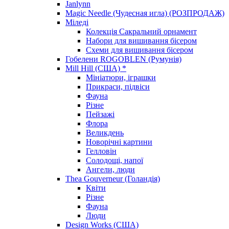
Janlynn
Magic Needle (Чудесная игла) (РОЗПРОДАЖ)
Міледі
Колекція Сакральний орнамент
Набори для вишивання бісером
Схеми для вишивання бісером
Гобелени ROGOBLEN (Румунія)
Mill Hill (США) *
Мініатюри, іграшки
Прикраси, підвіси
Фауна
Різне
Пейзажі
Флора
Великдень
Новорічні картини
Гелловін
Солодощі, напої
Ангели, люди
Thea Gouverneur (Голандія)
Квіти
Різне
Фауна
Люди
Design Works (США)