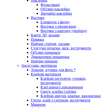
Наклейки
Фольговані
Об'ємні наклейки
Звичайні наклейки
Висічки
Елементи з фетру
Висічки з пінорезини
Висічки з картону (чіпборд)
Карти 3D, колажі
Пряжки
Набори стрічок, тасьми
Сургучні печатки, віск, інструменти
Об'ємні прикраси
Декоративні прищепки
Набори прикрас
Аксесуари, матеріали
Анкери, кутики для фото *
Клейові матеріали
Клейові пістолети, стержні,
інструменти
Клеї різного призначення
Скотч, клейкі стрічки
Клейові аркуші, крапки, квадратики
Глітер, клей з глітером, інструменти
Маркери