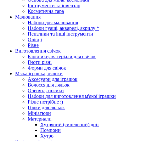
Інструменти та інвентар
Косметична тара
Малювання
Набори для малювання
Набори гуаші, акварелі, акрилу *
Пензлики та інші інструменти
Олівці
Різне
Виготовлення свічок
Барвники, матеріали для свічок
Гноти різні
Форми для свічок
М'яка іграшка, ляльки
Аксесуари для іграшок
Волосся для ляльок
Оченята, носики
Набори для виготовлення м'якої іграшки
Різне потрібне :)
Голки для ляльок
Мініатюри
Материали
Хутряний (синельний) дріт
Помпони
Хутро