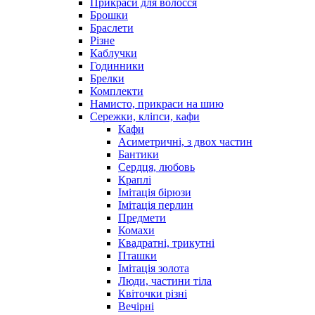
Прикраси для волосся
Брошки
Браслети
Різне
Каблучки
Годинники
Брелки
Комплекти
Намисто, прикраси на шию
Сережки, кліпси, кафи
Кафи
Асиметричні, з двох частин
Бантики
Сердця, любовь
Краплі
Імітація бірюзи
Імітація перлин
Предмети
Комахи
Квадратні, трикутні
Пташки
Імітація золота
Люди, частини тіла
Квіточки різні
Вечірні