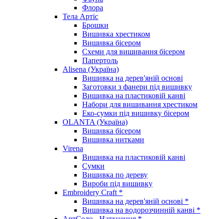
Флора
Тела Артіс
Брошки
Вишивка хрестиком
Вишивка бісером
Схеми для вишивання бісером
Папертоль
Alisena (Україна)
Вишивка на дерев'яній основі
Заготовки з фанери під вишивку
Вишивка на пластиковій канві
Набори для вишивання хрестиком
Еко-сумки під вишивку бісером
OLANTA (Україна)
Вишивка бісером
Вишивка нитками
Virena
Вишивка на пластиковій канві
Сумки
Вишивка по дереву
Вироби під вишивку
Embroidery Craft *
Вишивка на дерев'яній основі *
Вишивка на водорозчинній канві *
АртСоло - Натхнення *