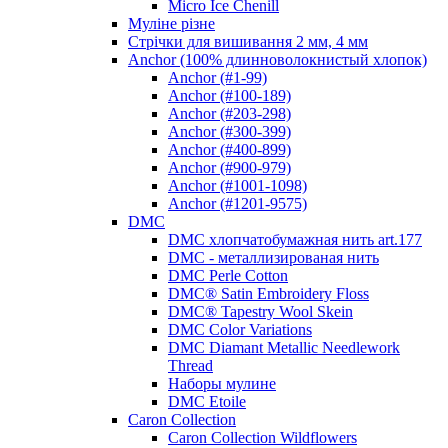
Micro Ice Chenill
Муліне різне
Стрічки для вишивання 2 мм, 4 мм
Anchor (100% длинноволокнистый хлопок)
Anchor (#1-99)
Anchor (#100-189)
Anchor (#203-298)
Anchor (#300-399)
Anchor (#400-899)
Anchor (#900-979)
Anchor (#1001-1098)
Anchor (#1201-9575)
DMC
DMC хлопчатобумажная нить art.177
DMC - металлизированая нить
DMC Perle Cotton
DMC® Satin Embroidery Floss
DMC® Tapestry Wool Skein
DMC Color Variations
DMC Diamant Metallic Needlework
Thread
Наборы мулине
DMC Etoile
Caron Collection
Caron Collection Wildflowers