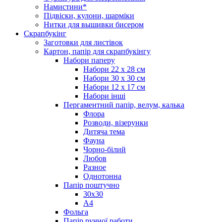
Намистини*
Підвіски, кулони, шарміки
Нитки для вышивки бисером
Скрапбукінг
Заготовки для листівок
Картон, папір для скрапбукінгу
Набори паперу
Набори 22 х 28 см
Набори 30 х 30 см
Набори 12 х 17 см
Набори інші
Пергаментний папір, велум, калька
Флора
Розводи, візерунки
Дитяча тема
Фауна
Чорно-білий
Любов
Разное
Однотонна
Папір поштучно
30х30
А4
Фольга
Папір ручної работи