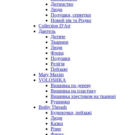
Дитинство
Люди
Подушки, серветки
Новий рік та Різдво
Collection D'Art
Дантель
Дитяче
Тварини
Люди
Флора
Подушки
Релігія
Пейзажі
Mary Maxim
VOLOSHKA
Вишивка по дереву
Вишивка на пластику
Вишивка хрестиком на тканині
Рушники
Bothy Threads
Будиночки, пейзажі
Люди
Казки
Різне
Фауна