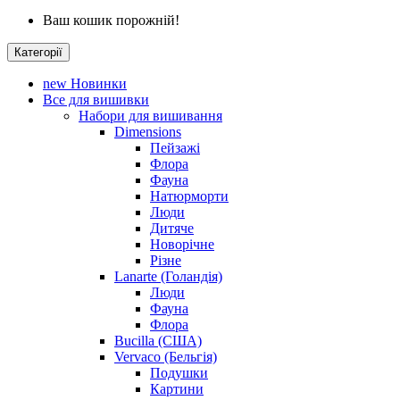
Ваш кошик порожній!
Категорії
new
Новинки
Все для вишивки
Набори для вишивання
Dimensions
Пейзажі
Флора
Фауна
Натюрморти
Люди
Дитяче
Новорічне
Різне
Lanarte (Голандія)
Люди
Фауна
Флора
Bucilla (США)
Vervaco (Бельгія)
Подушки
Картини