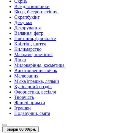
Скрізь
Все для вишивки
Бісер, бісероплетіння
Скрапбукінг
Декупаж
Декорування
Валяння, фетр
Плетіння, фриволіте
Квілтінг, шиття
Килимарство
Макраме, плетіння
Ліпка
Миловаріння, косметика
Виготовлення свічок
Малювання
М'яка іграшка, ляльки
Кулінарний розділ
Флористика, весілля
Творчість
Жіночі примхи
Іграшки
Подарунки, свята
Товарів
0
0.00грн.