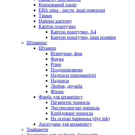
Крепований папір
ЕВА піна - листи, інші поверхні
Тішью
Набори картону
Картон поштучно
Картон поштучно, А4
Картон поштучно, інші розміри
Штампінг
Штампи
Візерунки, фон
Фауна
Різне
Поздоровляємо
Надписи різноманітні
Надписи
Любов, дружба
Флора
Фарба для штампінгу
Пігментні чорнила
Дистресингові чорнила
Крейдовані чорнила
На основі барвника (dye ink)
Аксесуари для штампінгу
Трафарети
Заготовки для альбомів, блокнотів