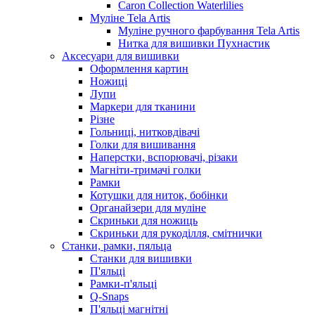
Caron Collection Waterlilies
Муліне Tela Artis
Муліне ручного фарбування Tela Artis
Нитка для вишивки Пухнастик
Аксесуари для вишивки
Оформлення картин
Ножиці
Лупи
Маркери для тканини
Різне
Гольниці, нитковдівачі
Голки для вишивання
Наперстки, вспорювачі, різаки
Магніти-тримачі голки
Рамки
Котушки для ниток, бобінки
Органайзери для муліне
Скриньки для ножиць
Скриньки для рукоділля, смітнички
Станки, рамки, пяльца
Станки для вишивки
П'яльці
Рамки-п'яльці
Q-Snaps
П'яльці магнітні