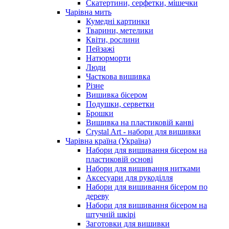
Скатертини, серфетки, мішечки
Чарiвна мить
Кумедні картинки
Тварини, метелики
Квіти, рослини
Пейзажі
Натюрморти
Люди
Часткова вишивка
Різне
Вишивка бісером
Подушки, серветки
Брошки
Вишивка на пластиковій канві
Crystal Art - набори для вишивки
Чарівна країна (Україна)
Набори для вишивання бісером на
пластиковій основі
Набори для вишивання нитками
Аксесуари для рукоділля
Набори для вишивання бісером по
дереву
Набори для вишивання бісером на
штучній шкірі
Заготовки для вишивки