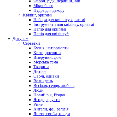
Фарби, рідкі перлини, лак
Мікробісер
Пудра для декору
Квілінг, оригамі
Набори для квілінгу, оригамі
Інструменти для квілінгу, оригамі
Папір для оригамі
Папір для квілінгу*
Декупаж
Серветки
Кухня, натюрморти
Квіти, рослини
Візерунки, фон
Морська тема
Тварини
Дитяче
Овочі, оливки
Великдень
Весілля, серця, любовь
Люди
Новий рік, Різдво
Ягоди, фрукти
Різне
Ангели, феї, релігія
Листя, гриби, плоди