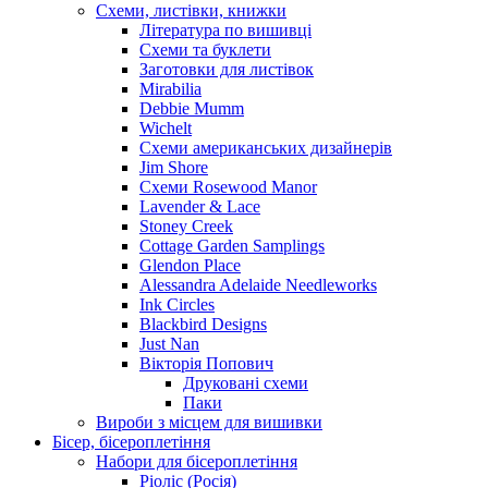
Схеми, листівки, книжки
Література по вишивці
Схеми та буклети
Заготовки для листівок
Mirabilia
Debbie Mumm
Wichelt
Схеми американських дизайнерів
Jim Shore
Cхеми Rosewood Manor
Lavender & Lace
Stoney Creek
Cottage Garden Samplings
Glendon Place
Alessandra Adelaide Needleworks
Ink Circles
Blackbird Designs
Just Nan
Вікторія Попович
Друковані схеми
Паки
Вироби з місцем для вишивки
Бісер, бісероплетіння
Набори для бісероплетіння
Ріоліс (Росія)