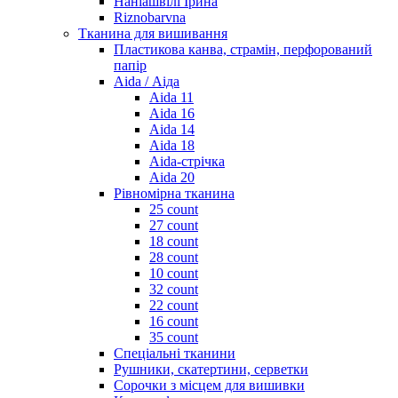
Наніашвілі Ірина
Riznobarvna
Тканина для вишивання
Пластикова канва, страмін, перфорований
папір
Aida / Аіда
Aida 11
Aida 16
Aida 14
Aida 18
Aida-стрічка
Aida 20
Рівномірна тканина
25 count
27 count
18 count
28 count
10 count
32 count
22 count
16 count
35 count
Спеціальні тканини
Рушники, скатертини, серветки
Сорочки з місцем для вишивки