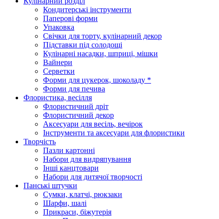
Кулінарний розділ
Кондитерські інструменти
Паперові форми
Упаковка
Свічки для торту, кулінарний декор
Підставки під солодощі
Кулінарні насадки, шприці, мішки
Вайнери
Серветки
Форми для цукерок, шоколаду *
Форми для печива
Флористика, весілля
Флористичний дріт
Флористичний декор
Аксесуари для весіль, вечірок
Інструменти та аксесуари для флористики
Творчість
Пазли картонні
Набори для видряпування
Інші канцтовари
Набори для дитячої творчості
Панські штучки
Сумки, клатчі, рюкзаки
Шарфи, шалі
Прикраси, біжутерія