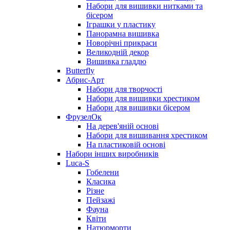
Набори для вишивки нитками та
бісером
Іграшки у пластику
Панорамна вишивка
Новорічні прикраси
Великодній декор
Вишивка гладдю
Butterfly
Абрис-Арт
Набори для творчості
Набори для вишивки хрестиком
Набори для вишивки бісером
ФрузелОк
На дерев'яній основі
Набори для вишивання хрестиком
На пластиковій основі
Набори інших виробників
Luca-S
Гобелени
Класика
Різне
Пейзажі
Фауна
Квіти
Натюрморти