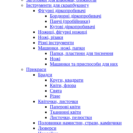
Інструменти для скрапбукингу
Фігурні діркопробивачі
Бордюрні діркопробивачі
Панчі (пробійники)
Кутові діркопробивачі
Ножиці, фігурні ножиці
Ножі, різаки
Різні інструменти
Машинки, ножі, папки
Папки, пластини для тиснення
Ножі
Машинки та приспособи для них
Прикраси
Брадси
Круги, квадрати
Квіти, флора
Свята
Різне
Квіточки, листочки
Паперові квіти
Тканинні квіти
Листочки, пелюстки
Половинки намистин, стрази, камінчики
Люверси