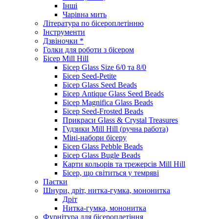
Інші
Чарівна мить
Література по бісероплетінню
Інструменти
Дзвіночки *
Голки для роботи з бісером
Бісер Mill Hill
Бісер Glass Size 6/0 та 8/0
Бісер Seed-Petite
Бісер Glass Seed Beads
Бісер Antique Glass Seed Beads
Бісер Magnifica Glass Beads
Бісер Seed-Frosted Beads
Прикраси Glass & Crystal Treasures
Гудзики Mill Hill (ручна работа)
Міні-набори бісеру
Бісер Glass Pebble Beads
Бісер Glass Bugle Beads
Карти кольорів та трежерсів Mill Hill
Бісер, що світиться у темряві
Паєтки
Шнури, дріт, нитка-гумка, мононитка
Дріт
Нитка-гумка, мононитка
Фурнітура для бісероплетіння