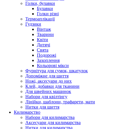
Голки, булавки
Булавки
Голки різні
Термоаплікації
Гудзики
Вінтаж
Тварини
Квіти
Дитячі
Свята
Подорожі
Захоплення
Кольорові мікси
Фурнітура для сумок, шкатулок
Допоміжне для шиття
Ножі, аксесуари до них
Клей, добавки для тканини
Для швейних машинок
Набори для квілтінгу
Лінійки, шаблони, трафарети, мати
Нитки для шиття
Килимарство
Набори для килимарства
Аксесуари для килимарства
Нитки для килимарства