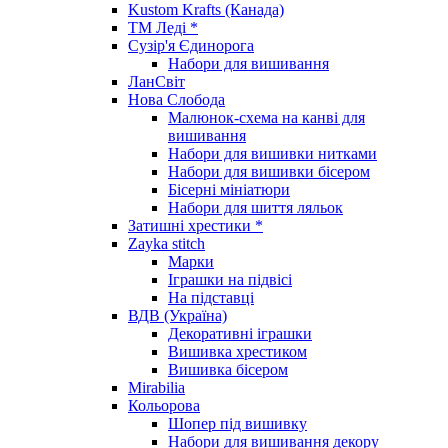
Kustom Krafts (Канада)
ТМ Леді *
Сузір'я Єдинорога
Набори для вишивання
ЛанСвіт
Нова Слобода
Малюнок-схема на канві для
вишивання
Набори для вишивки нитками
Набори для вишивки бісером
Бісерні мініатюри
Набори для шиття ляльок
Затишні хрестики *
Zayka stitch
Марки
Іграшки на підвісі
На підставці
ВДВ (Україна)
Декоративні іграшки
Вишивка хрестиком
Вишивка бісером
Mirabilia
Кольорова
Шопер під вишивку
Набори для вишивання декору