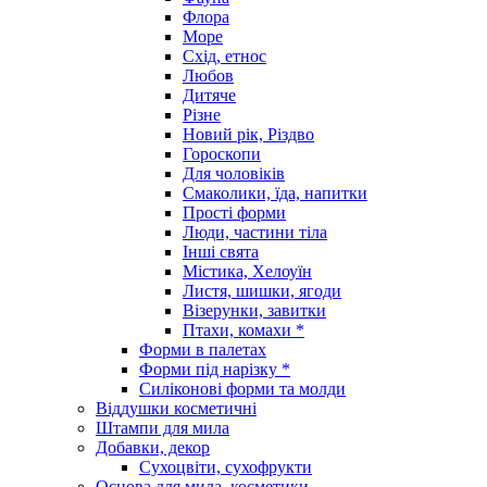
Флора
Море
Схід, етнос
Любов
Дитяче
Різне
Новий рік, Різдво
Гороскопи
Для чоловіків
Смаколики, їда, напитки
Прості форми
Люди, частини тіла
Інші свята
Містика, Хелоуїн
Листя, шишки, ягоди
Візерунки, завитки
Птахи, комахи *
Форми в палетах
Форми під нарізку *
Силіконові форми та молди
Віддушки косметичні
Штампи для мила
Добавки, декор
Сухоцвіти, сухофрукти
Основа для мила, косметики