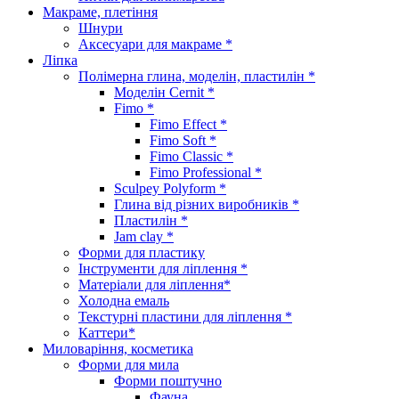
Макраме, плетіння
Шнури
Аксесуари для макраме *
Ліпка
Полімерна глина, моделін, пластилін *
Моделін Cernit *
Fimo *
Fimo Effect *
Fimo Soft *
Fimo Classic *
Fimo Professional *
Sculpey Polyform *
Глина від різних виробників *
Пластилін *
Jam clay *
Форми для пластику
Інструменти для ліплення *
Матеріали для ліплення*
Холодна емаль
Текстурні пластини для ліплення *
Каттери*
Миловаріння, косметика
Форми для мила
Форми поштучно
Фауна