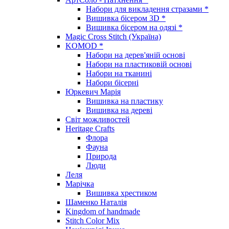
Набори для викладення стразами *
Вишивка бісером 3D *
Вишивка бісером на одязі *
Magic Cross Stitch (Україна)
KOMOD *
Набори на дерев'яній основі
Набори на пластиковій основі
Набори на тканині
Набори бісерні
Юркевич Марія
Вишивка на пластику
Вишивка на дереві
Світ можливостей
Heritage Crafts
Флора
Фауна
Природа
Люди
Леля
Марічка
Вишивка хрестиком
Шаменко Наталія
Kingdom of handmade
Stitch Color Mix