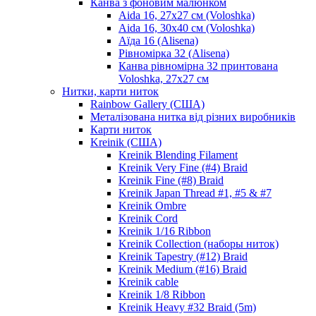
Канва з фоновим малюнком
Aida 16, 27х27 см (Voloshka)
Aida 16, 30х40 см (Voloshka)
Аїда 16 (Alisena)
Рівномірка 32 (Alisena)
Канва рівномірна 32 принтована
Voloshka, 27х27 см
Нитки, карти ниток
Rainbow Gallery (США)
Металізована нитка від різних виробників
Карти ниток
Kreinik (США)
Kreinik Blending Filament
Kreinik Very Fine (#4) Braid
Kreinik Fine (#8) Braid
Kreinik Japan Thread #1, #5 & #7
Kreinik Ombre
Kreinik Cord
Kreinik 1/16 Ribbon
Kreinik Collection (наборы ниток)
Kreinik Tapestry (#12) Braid
Kreinik Medium (#16) Braid
Kreinik cable
Kreinik 1/8 Ribbon
Kreinik Heavy #32 Braid (5m)