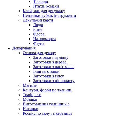
Троянди
Птахи, комахи
Клей, лак для декупажу
Пензлики-губки, інструменти
Декупажні карти
Люди
Різне
Флора
Натюрморти
Фауна
Декорування
Основа для декору
Заготовки під ліпку
Заготовки з дерева
Заготовки з пап'є маше
Інші заготовки
Заготовки з гіпсу
Заготовки з пінопласту
Магніти
Контури, фарби по тканині
Трафарети
Мозаїка
Виготовлення годинників
Натирки
Роспис по склу та керамиці