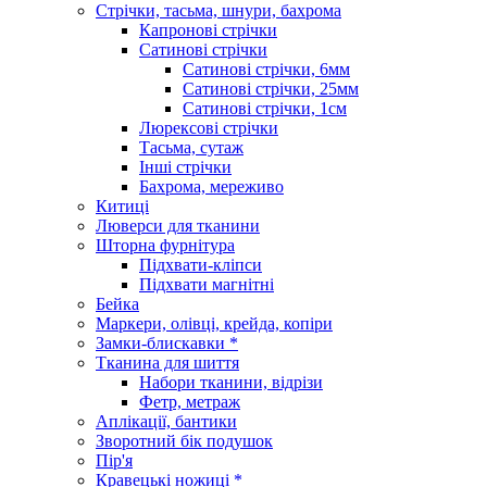
Стрічки, тасьма, шнури, бахрома
Капронові стрічки
Сатинові стрічки
Сатинові стрічки, 6мм
Сатинові стрічки, 25мм
Сатинові стрічки, 1см
Люрексові стрічки
Тасьма, сутаж
Інші стрічки
Бахрома, мереживо
Китиці
Люверси для тканини
Шторна фурнітура
Підхвати-кліпси
Підхвати магнітні
Бейка
Маркери, олівці, крейда, копіри
Замки-блискавки *
Тканина для шиття
Набори тканини, відрізи
Фетр, метраж
Аплікації, бантики
Зворотний бік подушок
Пір'я
Кравецькі ножиці *