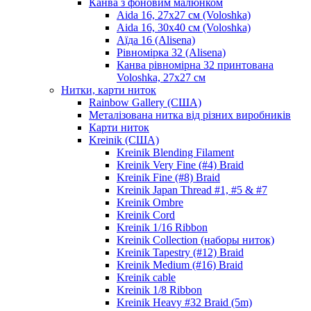
Канва з фоновим малюнком
Aida 16, 27х27 см (Voloshka)
Aida 16, 30х40 см (Voloshka)
Аїда 16 (Alisena)
Рівномірка 32 (Alisena)
Канва рівномірна 32 принтована
Voloshka, 27х27 см
Нитки, карти ниток
Rainbow Gallery (США)
Металізована нитка від різних виробників
Карти ниток
Kreinik (США)
Kreinik Blending Filament
Kreinik Very Fine (#4) Braid
Kreinik Fine (#8) Braid
Kreinik Japan Thread #1, #5 & #7
Kreinik Ombre
Kreinik Cord
Kreinik 1/16 Ribbon
Kreinik Collection (наборы ниток)
Kreinik Tapestry (#12) Braid
Kreinik Medium (#16) Braid
Kreinik cable
Kreinik 1/8 Ribbon
Kreinik Heavy #32 Braid (5m)