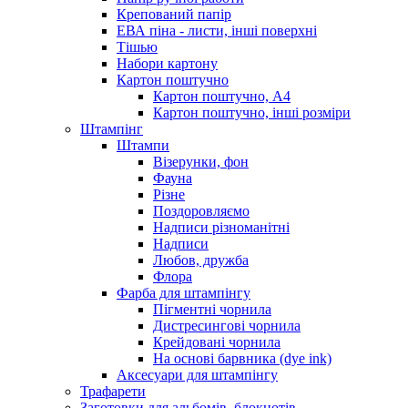
Крепований папір
ЕВА піна - листи, інші поверхні
Тішью
Набори картону
Картон поштучно
Картон поштучно, А4
Картон поштучно, інші розміри
Штампінг
Штампи
Візерунки, фон
Фауна
Різне
Поздоровляємо
Надписи різноманітні
Надписи
Любов, дружба
Флора
Фарба для штампінгу
Пігментні чорнила
Дистресингові чорнила
Крейдовані чорнила
На основі барвника (dye ink)
Аксесуари для штампінгу
Трафарети
Заготовки для альбомів, блокнотів