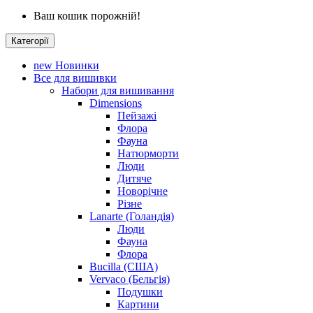
Ваш кошик порожній!
Категорії
new
Новинки
Все для вишивки
Набори для вишивання
Dimensions
Пейзажі
Флора
Фауна
Натюрморти
Люди
Дитяче
Новорічне
Різне
Lanarte (Голандія)
Люди
Фауна
Флора
Bucilla (США)
Vervaco (Бельгія)
Подушки
Картини