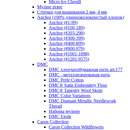
Micro Ice Chenill
Муліне різне
Стрічки для вишивання 2 мм, 4 мм
Anchor (100% длинноволокнистый хлопок)
Anchor (#1-99)
Anchor (#100-189)
Anchor (#203-298)
Anchor (#300-399)
Anchor (#400-899)
Anchor (#900-979)
Anchor (#1001-1098)
Anchor (#1201-9575)
DMC
DMC хлопчатобумажная нить art.177
DMC - металлизированая нить
DMC Perle Cotton
DMC® Satin Embroidery Floss
DMC® Tapestry Wool Skein
DMC Color Variations
DMC Diamant Metallic Needlework
Thread
Наборы мулине
DMC Etoile
Caron Collection
Caron Collection Wildflowers