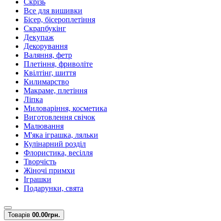
Скрізь
Все для вишивки
Бісер, бісероплетіння
Скрапбукінг
Декупаж
Декорування
Валяння, фетр
Плетіння, фриволіте
Квілтінг, шиття
Килимарство
Макраме, плетіння
Ліпка
Миловаріння, косметика
Виготовлення свічок
Малювання
М'яка іграшка, ляльки
Кулінарний розділ
Флористика, весілля
Творчість
Жіночі примхи
Іграшки
Подарунки, свята
Товарів
0
0.00грн.