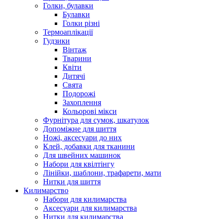
Голки, булавки
Булавки
Голки різні
Термоаплікації
Гудзики
Вінтаж
Тварини
Квіти
Дитячі
Свята
Подорожі
Захоплення
Кольорові мікси
Фурнітура для сумок, шкатулок
Допоміжне для шиття
Ножі, аксесуари до них
Клей, добавки для тканини
Для швейних машинок
Набори для квілтінгу
Лінійки, шаблони, трафарети, мати
Нитки для шиття
Килимарство
Набори для килимарства
Аксесуари для килимарства
Нитки для килимарства