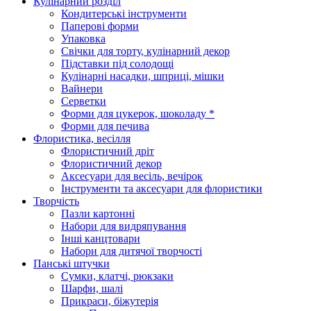
Кулінарний розділ
Кондитерські інструменти
Паперові форми
Упаковка
Свічки для торту, кулінарний декор
Підставки під солодощі
Кулінарні насадки, шприці, мішки
Вайнери
Серветки
Форми для цукерок, шоколаду *
Форми для печива
Флористика, весілля
Флористичний дріт
Флористичний декор
Аксесуари для весіль, вечірок
Інструменти та аксесуари для флористики
Творчість
Пазли картонні
Набори для видряпування
Інші канцтовари
Набори для дитячої творчості
Панські штучки
Сумки, клатчі, рюкзаки
Шарфи, шалі
Прикраси, біжутерія