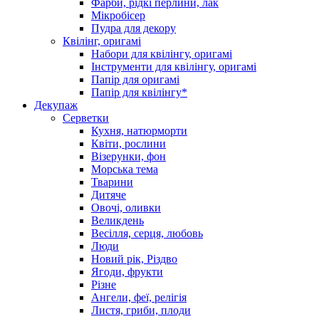
Фарби, рідкі перлини, лак
Мікробісер
Пудра для декору
Квілінг, оригамі
Набори для квілінгу, оригамі
Інструменти для квілінгу, оригамі
Папір для оригамі
Папір для квілінгу*
Декупаж
Серветки
Кухня, натюрморти
Квіти, рослини
Візерунки, фон
Морська тема
Тварини
Дитяче
Овочі, оливки
Великдень
Весілля, серця, любовь
Люди
Новий рік, Різдво
Ягоди, фрукти
Різне
Ангели, феї, релігія
Листя, гриби, плоди