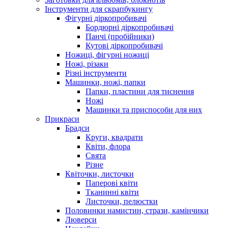
Інструменти для скрапбукингу
Фігурні діркопробивачі
Бордюрні діркопробивачі
Панчі (пробійники)
Кутові діркопробивачі
Ножиці, фігурні ножиці
Ножі, різаки
Різні інструменти
Машинки, ножі, папки
Папки, пластини для тиснення
Ножі
Машинки та приспособи для них
Прикраси
Брадси
Круги, квадрати
Квіти, флора
Свята
Різне
Квіточки, листочки
Паперові квіти
Тканинні квіти
Листочки, пелюстки
Половинки намистин, стрази, камінчики
Люверси