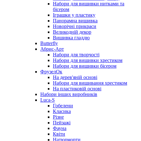
Набори для вишивки нитками та
бісером
Іграшки у пластику
Панорамна вишивка
Новорічні прикраси
Великодній декор
Вишивка гладдю
Butterfly
Абрис-Арт
Набори для творчості
Набори для вишивки хрестиком
Набори для вишивки бісером
ФрузелОк
На дерев'яній основі
Набори для вишивання хрестиком
На пластиковій основі
Набори інших виробників
Luca-S
Гобелени
Класика
Різне
Пейзажі
Фауна
Квіти
Натюрморти