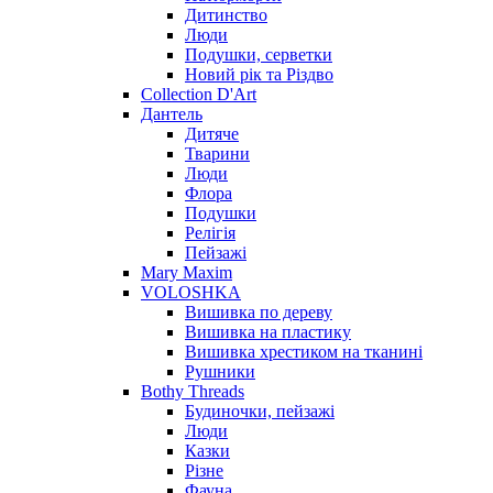
Дитинство
Люди
Подушки, серветки
Новий рік та Різдво
Collection D'Art
Дантель
Дитяче
Тварини
Люди
Флора
Подушки
Релігія
Пейзажі
Mary Maxim
VOLOSHKA
Вишивка по дереву
Вишивка на пластику
Вишивка хрестиком на тканині
Рушники
Bothy Threads
Будиночки, пейзажі
Люди
Казки
Різне
Фауна