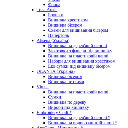
Флора
Тела Артіс
Брошки
Вишивка хрестиком
Вишивка бісером
Схеми для вишивання бісером
Папертоль
Alisena (Україна)
Вишивка на дерев'яній основі
Заготовки з фанери під вишивку
Вишивка на пластиковій канві
Набори для вишивання хрестиком
Еко-сумки під вишивку бісером
OLANTA (Україна)
Вишивка бісером
Вишивка нитками
Virena
Вишивка на пластиковій канві
Сумки
Вишивка по дереву
Вироби під вишивку
Embroidery Craft *
Вишивка на дерев'яній основі *
Вишивка на водорозчинній канві *
АртСоло - Натхнення *