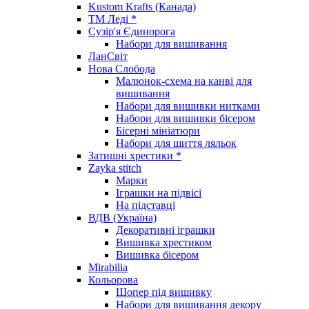
Kustom Krafts (Канада)
ТМ Леді *
Сузір'я Єдинорога
Набори для вишивання
ЛанСвіт
Нова Слобода
Малюнок-схема на канві для
вишивання
Набори для вишивки нитками
Набори для вишивки бісером
Бісерні мініатюри
Набори для шиття ляльок
Затишні хрестики *
Zayka stitch
Марки
Іграшки на підвісі
На підставці
ВДВ (Україна)
Декоративні іграшки
Вишивка хрестиком
Вишивка бісером
Mirabilia
Кольорова
Шопер під вишивку
Набори для вишивання декору