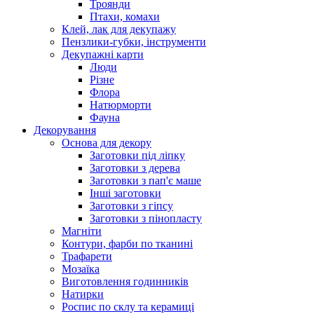
Троянди
Птахи, комахи
Клей, лак для декупажу
Пензлики-губки, інструменти
Декупажні карти
Люди
Різне
Флора
Натюрморти
Фауна
Декорування
Основа для декору
Заготовки під ліпку
Заготовки з дерева
Заготовки з пап'є маше
Інші заготовки
Заготовки з гіпсу
Заготовки з пінопласту
Магніти
Контури, фарби по тканині
Трафарети
Мозаїка
Виготовлення годинників
Натирки
Роспис по склу та керамиці