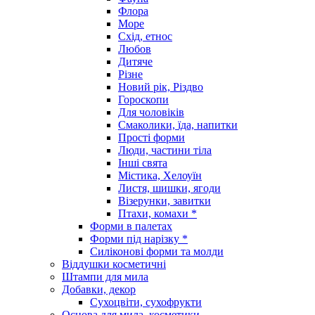
Флора
Море
Схід, етнос
Любов
Дитяче
Різне
Новий рік, Різдво
Гороскопи
Для чоловіків
Смаколики, їда, напитки
Прості форми
Люди, частини тіла
Інші свята
Містика, Хелоуїн
Листя, шишки, ягоди
Візерунки, завитки
Птахи, комахи *
Форми в палетах
Форми під нарізку *
Силіконові форми та молди
Віддушки косметичні
Штампи для мила
Добавки, декор
Сухоцвіти, сухофрукти
Основа для мила, косметики