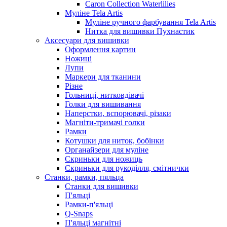
Caron Collection Waterlilies
Муліне Tela Artis
Муліне ручного фарбування Tela Artis
Нитка для вишивки Пухнастик
Аксесуари для вишивки
Оформлення картин
Ножиці
Лупи
Маркери для тканини
Різне
Гольниці, нитковдівачі
Голки для вишивання
Наперстки, вспорювачі, різаки
Магніти-тримачі голки
Рамки
Котушки для ниток, бобінки
Органайзери для муліне
Скриньки для ножиць
Скриньки для рукоділля, смітнички
Станки, рамки, пяльца
Станки для вишивки
П'яльці
Рамки-п'яльці
Q-Snaps
П'яльці магнітні