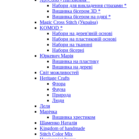
Набори для викладення стразами *
Вишивка бісером 3D *
Вишивка бісером на одязі *
Magic Cross Stitch (Україна)
KOMOD *
Набори на дерев'яній основі
Набори на пластиковій основі
Набори на тканині
Набори бісерні
Юркевич Марія
Вишивка на пластику
Вишивка на дереві
Світ можливостей
Heritage Crafts
Флора
Фауна
Природа
Люди
Леля
Марічка
Вишивка хрестиком
Шаменко Наталія
Kingdom of handmade
Stitch Color Mix