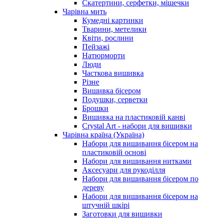
Скатертини, серфетки, мішечки
Чарiвна мить
Кумедні картинки
Тварини, метелики
Квіти, рослини
Пейзажі
Натюрморти
Люди
Часткова вишивка
Різне
Вишивка бісером
Подушки, серветки
Брошки
Вишивка на пластиковій канві
Crystal Art - набори для вишивки
Чарівна країна (Україна)
Набори для вишивання бісером на
пластиковій основі
Набори для вишивання нитками
Аксесуари для рукоділля
Набори для вишивання бісером по
дереву
Набори для вишивання бісером на
штучній шкірі
Заготовки для вишивки