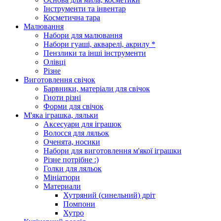
Інструменти та інвентар
Косметична тара
Малювання
Набори для малювання
Набори гуаші, акварелі, акрилу *
Пензлики та інші інструменти
Олівці
Різне
Виготовлення свічок
Барвники, матеріали для свічок
Гноти різні
Форми для свічок
М'яка іграшка, ляльки
Аксесуари для іграшок
Волосся для ляльок
Оченята, носики
Набори для виготовлення м'якої іграшки
Різне потрібне :)
Голки для ляльок
Мініатюри
Материали
Хутряний (синельний) дріт
Помпони
Хутро