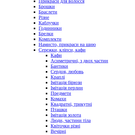
Прикраси для волосся
Брошки
Браслети
Різне
Каблучки
Годинники
Брелки
Комплекти
Намисто, прикраси на шию
Сережки, кліпси, кафи
Кафи
Асиметричні, з двох частин
Бантики
Сердця, любовь
Краплі
Імітація бірюзи
Імітація перлин
Предмети
Комахи
Квадратні, трикутні
Пташки
Імітація золота
Люди, частини тіла
Квіточки різні
Вечірні