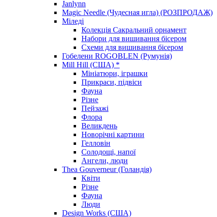
Janlynn
Magic Needle (Чудесная игла) (РОЗПРОДАЖ)
Міледі
Колекція Сакральний орнамент
Набори для вишивання бісером
Схеми для вишивання бісером
Гобелени ROGOBLEN (Румунія)
Mill Hill (США) *
Мініатюри, іграшки
Прикраси, підвіси
Фауна
Різне
Пейзажі
Флора
Великдень
Новорічні картини
Гелловін
Солодощі, напої
Ангели, люди
Thea Gouverneur (Голандія)
Квіти
Різне
Фауна
Люди
Design Works (США)