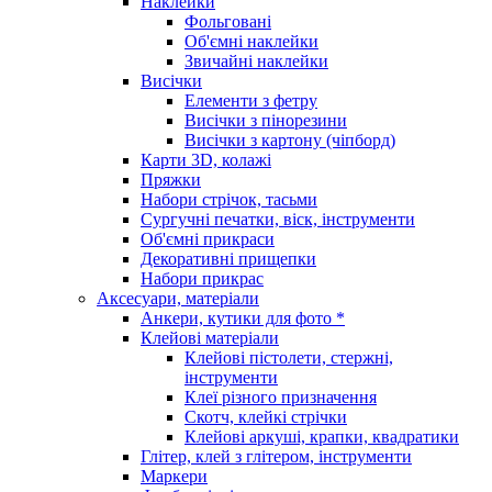
Наклейки
Фольговані
Об'ємні наклейки
Звичайні наклейки
Висічки
Елементи з фетру
Висічки з пінорезини
Висічки з картону (чіпборд)
Карти 3D, колажі
Пряжки
Набори стрічок, тасьми
Сургучні печатки, віск, інструменти
Об'ємні прикраси
Декоративні прищепки
Набори прикрас
Аксесуари, матеріали
Анкери, кутики для фото *
Клейові матеріали
Клейові пістолети, стержні,
інструменти
Клеї різного призначення
Скотч, клейкі стрічки
Клейові аркуші, крапки, квадратики
Глітер, клей з глітером, інструменти
Маркери