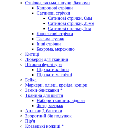
Стрічки, тасьма, шнури, бахрома
Капронові стрічки
Сатинові стрічки
Сатинові стрічки, 6мм
Сатинові стрічки, 25мм
Сатинові стрічки, 1см
Люрексові стрічки
Тасьма, сутаж
Інші стрічки
Бахрома, мереживо
Китиці
Люверси для тканини
Шторна фурнітура
Підхвати-кліпси
Підхвати магнітні
Бейка
Маркери, олівці, крейда, копіри
Замки-блискавки *
Тканина для шиття
Набори тканини, відрізи
Фетр, метраж
Аплікації, бантики
Зворотний бік подушок
Пір'я
Кравецькі ножиці *