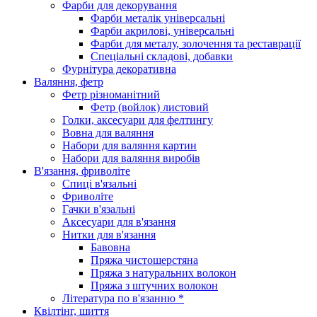
Фарби для декорування
Фарби металік універсальні
Фарби акрилові, універсальні
Фарби для металу, золочення та реставрації
Спеціальні складові, добавки
Фурнітура декоративна
Валяння, фетр
Фетр різноманітний
Фетр (войлок) листовий
Голки, аксесуари для фелтингу
Вовна для валяння
Набори для валяння картин
Набори для валяння виробів
В'язання, фриволіте
Спиці в'язальні
Фриволіте
Гачки в'язальні
Аксесуари для в'язання
Нитки для в'язання
Бавовна
Пряжа чистошерстяна
Пряжа з натуральних волокон
Пряжа з штучних волокон
Література по в'язанню *
Квілтінг, шиття