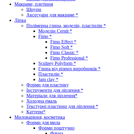
Макраме, плетіння
Шнури
Аксесуари для макраме *
Ліпка
Полімерна глина, моделін, пластилін *
Моделін Cernit *
Fimo *
Fimo Effect *
Fimo Soft *
Fimo Classic *
Fimo Professional *
Sculpey Polyform *
Глина від різних виробників *
Пластилін *
Jam clay *
Форми для пластику
Інструменти для ліплення *
Матеріали для ліплення*
Холодна емаль
Текстурні пластини для ліплення *
Каттери*
Миловаріння, косметика
Форми для мила
Форми поштучно
Фауна