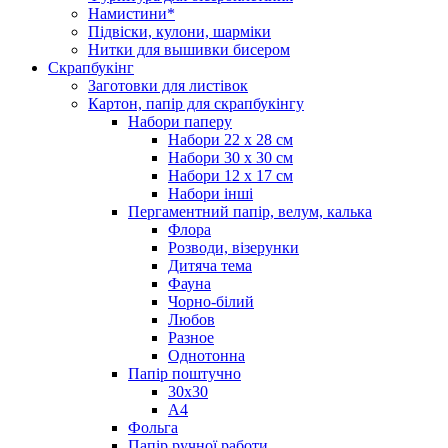
Намистини*
Підвіски, кулони, шарміки
Нитки для вышивки бисером
Скрапбукінг
Заготовки для листівок
Картон, папір для скрапбукінгу
Набори паперу
Набори 22 х 28 см
Набори 30 х 30 см
Набори 12 х 17 см
Набори інші
Пергаментний папір, велум, калька
Флора
Розводи, візерунки
Дитяча тема
Фауна
Чорно-білий
Любов
Разное
Однотонна
Папір поштучно
30х30
А4
Фольга
Папір ручної работи