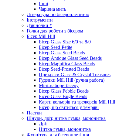
Інші
Чарівна мить
Література по бісероплетінню
Інструменти
Дзвіночки *
Голки для роботи з бісером
Бісер Mill Hill
Бісер Glass Size 6/0 та 8/0
Бісер Seed-Petite
Бісер Glass Seed Beads
Бісер Antique Glass Seed Beads
Бісер Magnifica Glass Beads
Бісер Seed-Frosted Beads
Прикраси Glass & Crystal Treasures
Гудзики Mill Hill (ручна работа)
Міні-набори бісеру
Бісер Glass Pebble Beads
Бісер Glass Bugle Beads
Карти кольорів та трежерсів Mill Hill
Бісер, що світиться у темряві
Паєтки
Шнури, дріт, нитка-гумка, мононитка
Дріт
Нитка-гумка, мононитка
Фурнітура для бісероплетіння