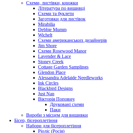
Схеми, листівки, книжки
Література по вишивці
Схеми та буклети
Заготовки для листівок
Mirabilia
Debbie Mumm
Wichelt
Схеми американських дизайнерів
Jim Shore
Cхеми Rosewood Manor
Lavender & Lace
Stoney Creek
Cottage Garden Samplings
Glendon Place
Alessandra Adelaide Needleworks
Ink Circles
Blackbird Designs
Just Nan
Вікторія Попович
Друковані схеми
Паки
Вироби з місцем для вишивки
Бісер, бісероплетіння
Набори для бісероплетіння
Ріоліс (Росія)