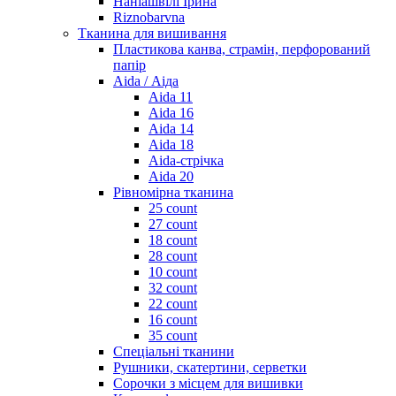
Наніашвілі Ірина
Riznobarvna
Тканина для вишивання
Пластикова канва, страмін, перфорований
папір
Aida / Аіда
Aida 11
Aida 16
Aida 14
Aida 18
Aida-стрічка
Aida 20
Рівномірна тканина
25 count
27 count
18 count
28 count
10 count
32 count
22 count
16 count
35 count
Спеціальні тканини
Рушники, скатертини, серветки
Сорочки з місцем для вишивки