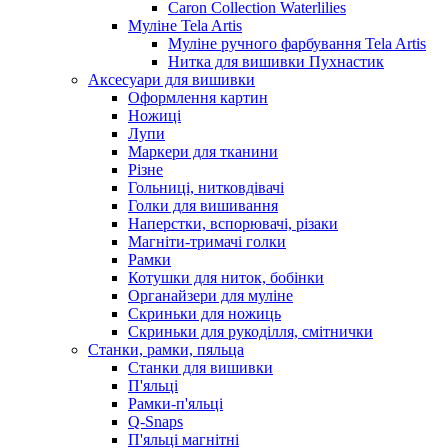
Caron Collection Waterlilies
Муліне Tela Artis
Муліне ручного фарбування Tela Artis
Нитка для вишивки Пухнастик
Аксесуари для вишивки
Оформлення картин
Ножиці
Лупи
Маркери для тканини
Різне
Гольниці, нитковдівачі
Голки для вишивання
Наперстки, вспорювачі, різаки
Магніти-тримачі голки
Рамки
Котушки для ниток, бобінки
Органайзери для муліне
Скриньки для ножиць
Скриньки для рукоділля, смітнички
Станки, рамки, пяльца
Станки для вишивки
П'яльці
Рамки-п'яльці
Q-Snaps
П'яльці магнітні