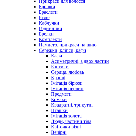
Прикраси для волосся
Брошки
Браслети
Різне
Каблучки
Годинники
Брелки
Комплекти
Намисто, прикраси на шию
Сережки, кліпси, кафи
Кафи
Асиметричні, з двох частин
Бантики
Сердця, любовь
Краплі
Імітація бірюзи
Імітація перлин
Предмети
Комахи
Квадратні, трикутні
Пташки
Імітація золота
Люди, частини тіла
Квіточки різні
Вечірні