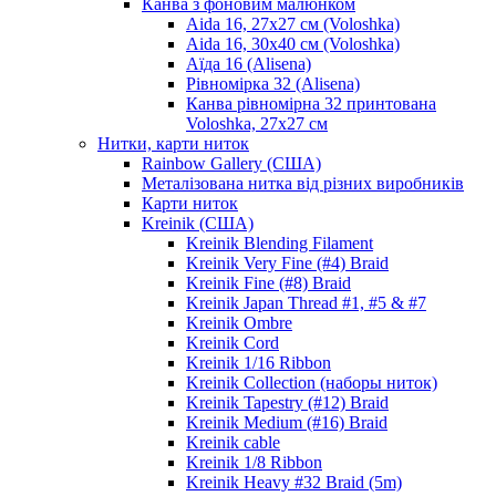
Канва з фоновим малюнком
Aida 16, 27х27 см (Voloshka)
Aida 16, 30х40 см (Voloshka)
Аїда 16 (Alisena)
Рівномірка 32 (Alisena)
Канва рівномірна 32 принтована
Voloshka, 27х27 см
Нитки, карти ниток
Rainbow Gallery (США)
Металізована нитка від різних виробників
Карти ниток
Kreinik (США)
Kreinik Blending Filament
Kreinik Very Fine (#4) Braid
Kreinik Fine (#8) Braid
Kreinik Japan Thread #1, #5 & #7
Kreinik Ombre
Kreinik Cord
Kreinik 1/16 Ribbon
Kreinik Collection (наборы ниток)
Kreinik Tapestry (#12) Braid
Kreinik Medium (#16) Braid
Kreinik cable
Kreinik 1/8 Ribbon
Kreinik Heavy #32 Braid (5m)