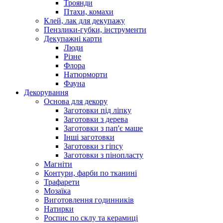
Троянди
Птахи, комахи
Клей, лак для декупажу
Пензлики-губки, інструменти
Декупажні карти
Люди
Різне
Флора
Натюрморти
Фауна
Декорування
Основа для декору
Заготовки під ліпку
Заготовки з дерева
Заготовки з пап'є маше
Інші заготовки
Заготовки з гіпсу
Заготовки з пінопласту
Магніти
Контури, фарби по тканині
Трафарети
Мозаїка
Виготовлення годинників
Натирки
Роспис по склу та керамиці