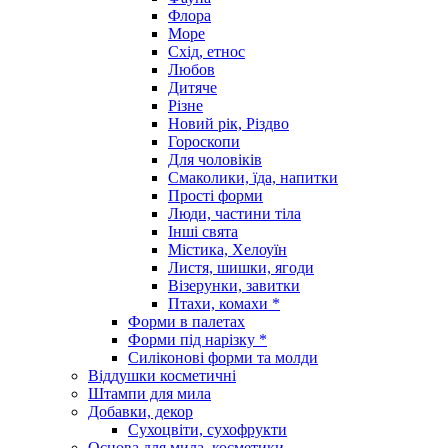
Флора
Море
Схід, етнос
Любов
Дитяче
Різне
Новий рік, Різдво
Гороскопи
Для чоловіків
Смаколики, їда, напитки
Прості форми
Люди, частини тіла
Інші свята
Містика, Хелоуїн
Листя, шишки, ягоди
Візерунки, завитки
Птахи, комахи *
Форми в палетах
Форми під нарізку *
Силіконові форми та молди
Віддушки косметичні
Штампи для мила
Добавки, декор
Сухоцвіти, сухофрукти
Основа для мила, косметики