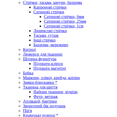
Стрічки, тасьма, шнури, бахрома
Капронові стрічки
Сатинові стрічки
Сатинові стрічки, 6мм
Сатинові стрічки, 25мм
Сатинові стрічки, 1см
Люрексові стрічки
Тасьма, сутаж
Інші стрічки
Бахрома, мереживо
Китиці
Люверси для тканини
Шторна фурнітура
Підхвати-кліпси
Підхвати магнітні
Бейка
Маркери, олівці, крейда, копіри
Замки-блискавки *
Тканина для шиття
Набори тканини, відрізи
Фетр, метраж
Аплікації, бантики
Зворотний бік подушок
Пір'я
Кравецькі ножиці *