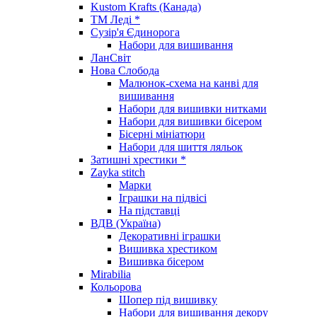
Kustom Krafts (Канада)
ТМ Леді *
Сузір'я Єдинорога
Набори для вишивання
ЛанСвіт
Нова Слобода
Малюнок-схема на канві для
вишивання
Набори для вишивки нитками
Набори для вишивки бісером
Бісерні мініатюри
Набори для шиття ляльок
Затишні хрестики *
Zayka stitch
Марки
Іграшки на підвісі
На підставці
ВДВ (Україна)
Декоративні іграшки
Вишивка хрестиком
Вишивка бісером
Mirabilia
Кольорова
Шопер під вишивку
Набори для вишивання декору