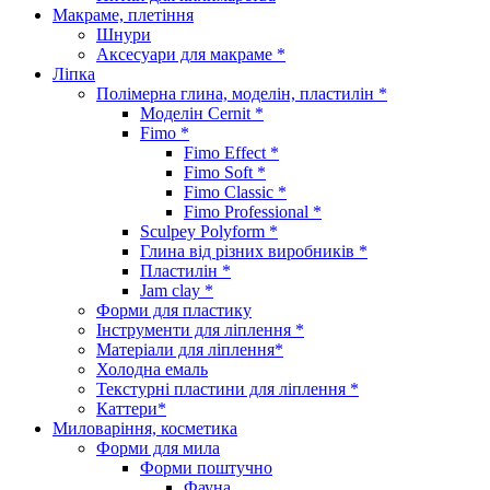
Макраме, плетіння
Шнури
Аксесуари для макраме *
Ліпка
Полімерна глина, моделін, пластилін *
Моделін Cernit *
Fimo *
Fimo Effect *
Fimo Soft *
Fimo Classic *
Fimo Professional *
Sculpey Polyform *
Глина від різних виробників *
Пластилін *
Jam clay *
Форми для пластику
Інструменти для ліплення *
Матеріали для ліплення*
Холодна емаль
Текстурні пластини для ліплення *
Каттери*
Миловаріння, косметика
Форми для мила
Форми поштучно
Фауна