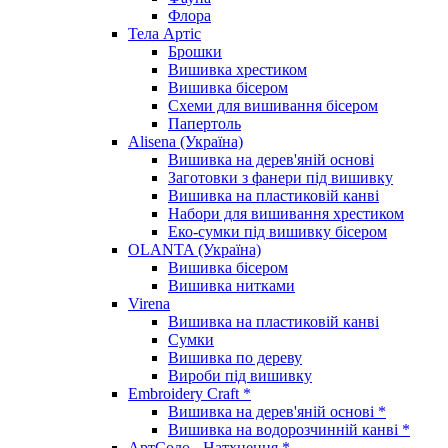
Флора
Тела Артіс
Брошки
Вишивка хрестиком
Вишивка бісером
Схеми для вишивання бісером
Папертоль
Alisena (Україна)
Вишивка на дерев'яній основі
Заготовки з фанери під вишивку
Вишивка на пластиковій канві
Набори для вишивання хрестиком
Еко-сумки під вишивку бісером
OLANTA (Україна)
Вишивка бісером
Вишивка нитками
Virena
Вишивка на пластиковій канві
Сумки
Вишивка по дереву
Вироби під вишивку
Embroidery Craft *
Вишивка на дерев'яній основі *
Вишивка на водорозчинній канві *
АртСоло - Натхнення *