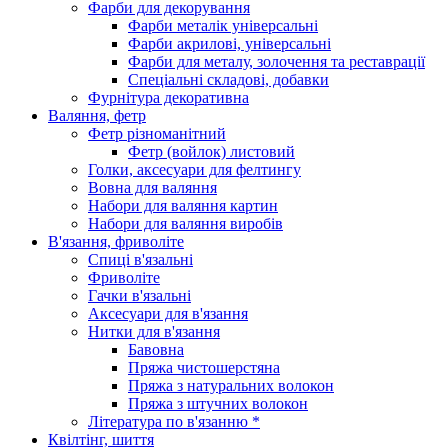
Фарби для декорування
Фарби металік універсальні
Фарби акрилові, універсальні
Фарби для металу, золочення та реставрації
Спеціальні складові, добавки
Фурнітура декоративна
Валяння, фетр
Фетр різноманітний
Фетр (войлок) листовий
Голки, аксесуари для фелтингу
Вовна для валяння
Набори для валяння картин
Набори для валяння виробів
В'язання, фриволіте
Спиці в'язальні
Фриволіте
Гачки в'язальні
Аксесуари для в'язання
Нитки для в'язання
Бавовна
Пряжа чистошерстяна
Пряжа з натуральних волокон
Пряжа з штучних волокон
Література по в'язанню *
Квілтінг, шиття