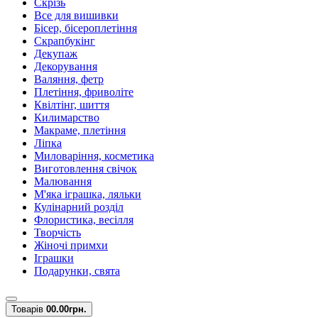
Скрізь
Все для вишивки
Бісер, бісероплетіння
Скрапбукінг
Декупаж
Декорування
Валяння, фетр
Плетіння, фриволіте
Квілтінг, шиття
Килимарство
Макраме, плетіння
Ліпка
Миловаріння, косметика
Виготовлення свічок
Малювання
М'яка іграшка, ляльки
Кулінарний розділ
Флористика, весілля
Творчість
Жіночі примхи
Іграшки
Подарунки, свята
Товарів
0
0.00грн.