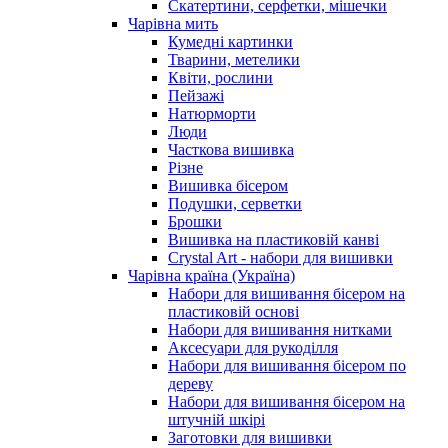
Скатертини, серфетки, мішечки
Чарiвна мить
Кумедні картинки
Тварини, метелики
Квіти, рослини
Пейзажі
Натюрморти
Люди
Часткова вишивка
Різне
Вишивка бісером
Подушки, серветки
Брошки
Вишивка на пластиковій канві
Crystal Art - набори для вишивки
Чарівна країна (Україна)
Набори для вишивання бісером на
пластиковій основі
Набори для вишивання нитками
Аксесуари для рукоділля
Набори для вишивання бісером по
дереву
Набори для вишивання бісером на
штучній шкірі
Заготовки для вишивки