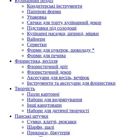
Кулінарний розділ
Кондитерські інструменти
Паперові форми
Упаковка
Свічки для торту, кулінарний декор
Підставки під солодощі
Кулінарні насадки, шприці, мішки
Вайнери
Серветки
Форми для цукерок, шоколаду *
Форми для печива
Флористика, весілля
Флористичний дріт
Флористичний декор
Аксесуари для весіль, вечірок
Інструменти та аксесуари для флористики
Творчість
Пазли картонні
Набори для видряпування
Інші канцтовари
Набори для дитячої творчості
Панські штучки
Сумки, клатчі, рюкзаки
Шарфи, шалі
Прикраси, біжутерія