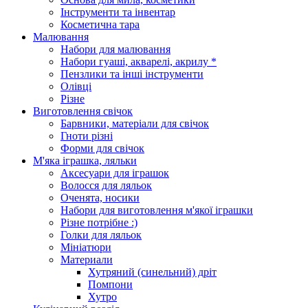
Інструменти та інвентар
Косметична тара
Малювання
Набори для малювання
Набори гуаші, акварелі, акрилу *
Пензлики та інші інструменти
Олівці
Різне
Виготовлення свічок
Барвники, матеріали для свічок
Гноти різні
Форми для свічок
М'яка іграшка, ляльки
Аксесуари для іграшок
Волосся для ляльок
Оченята, носики
Набори для виготовлення м'якої іграшки
Різне потрібне :)
Голки для ляльок
Мініатюри
Материали
Хутряний (синельний) дріт
Помпони
Хутро