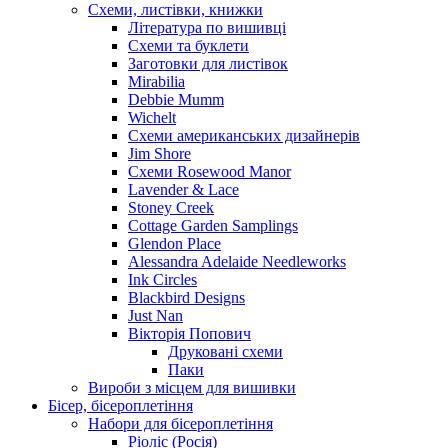
Схеми, листівки, книжки
Література по вишивці
Схеми та буклети
Заготовки для листівок
Mirabilia
Debbie Mumm
Wichelt
Схеми американських дизайнерів
Jim Shore
Cхеми Rosewood Manor
Lavender & Lace
Stoney Creek
Cottage Garden Samplings
Glendon Place
Alessandra Adelaide Needleworks
Ink Circles
Blackbird Designs
Just Nan
Вікторія Попович
Друковані схеми
Паки
Вироби з місцем для вишивки
Бісер, бісероплетіння
Набори для бісероплетіння
Ріоліс (Росія)