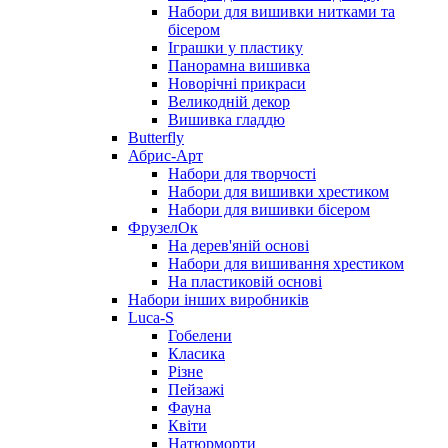
Набори для вишивки нитками та
бісером
Іграшки у пластику
Панорамна вишивка
Новорічні прикраси
Великодній декор
Вишивка гладдю
Butterfly
Абрис-Арт
Набори для творчості
Набори для вишивки хрестиком
Набори для вишивки бісером
ФрузелОк
На дерев'яній основі
Набори для вишивання хрестиком
На пластиковій основі
Набори інших виробників
Luca-S
Гобелени
Класика
Різне
Пейзажі
Фауна
Квіти
Натюрморти