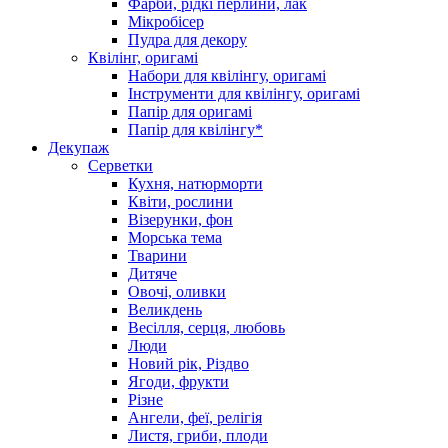
Фарби, рідкі перлини, лак
Мікробісер
Пудра для декору
Квілінг, оригамі
Набори для квілінгу, оригамі
Інструменти для квілінгу, оригамі
Папір для оригамі
Папір для квілінгу*
Декупаж
Серветки
Кухня, натюрморти
Квіти, рослини
Візерунки, фон
Морська тема
Тварини
Дитяче
Овочі, оливки
Великдень
Весілля, серця, любовь
Люди
Новий рік, Різдво
Ягоди, фрукти
Різне
Ангели, феї, релігія
Листя, гриби, плоди