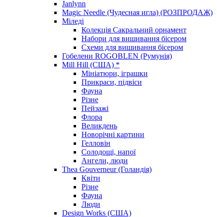
Janlynn
Magic Needle (Чудесная игла) (РОЗПРОДАЖ)
Міледі
Колекція Сакральний орнамент
Набори для вишивання бісером
Схеми для вишивання бісером
Гобелени ROGOBLEN (Румунія)
Mill Hill (США) *
Мініатюри, іграшки
Прикраси, підвіси
Фауна
Різне
Пейзажі
Флора
Великдень
Новорічні картини
Гелловін
Солодощі, напої
Ангели, люди
Thea Gouverneur (Голандія)
Квіти
Різне
Фауна
Люди
Design Works (США)