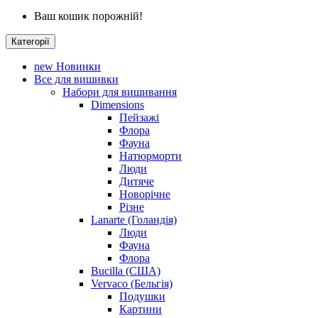
Ваш кошик порожній!
Категорії
new
Новинки
Все для вишивки
Набори для вишивання
Dimensions
Пейзажі
Флора
Фауна
Натюрморти
Люди
Дитяче
Новорічне
Різне
Lanarte (Голандія)
Люди
Фауна
Флора
Bucilla (США)
Vervaco (Бельгія)
Подушки
Картини