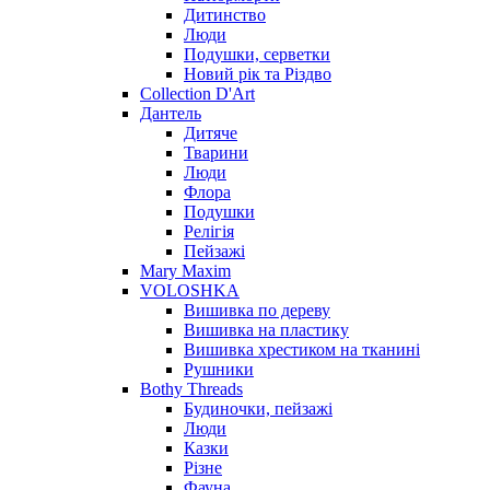
Дитинство
Люди
Подушки, серветки
Новий рік та Різдво
Collection D'Art
Дантель
Дитяче
Тварини
Люди
Флора
Подушки
Релігія
Пейзажі
Mary Maxim
VOLOSHKA
Вишивка по дереву
Вишивка на пластику
Вишивка хрестиком на тканині
Рушники
Bothy Threads
Будиночки, пейзажі
Люди
Казки
Різне
Фауна