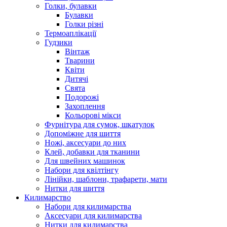
Голки, булавки
Булавки
Голки різні
Термоаплікації
Гудзики
Вінтаж
Тварини
Квіти
Дитячі
Свята
Подорожі
Захоплення
Кольорові мікси
Фурнітура для сумок, шкатулок
Допоміжне для шиття
Ножі, аксесуари до них
Клей, добавки для тканини
Для швейних машинок
Набори для квілтінгу
Лінійки, шаблони, трафарети, мати
Нитки для шиття
Килимарство
Набори для килимарства
Аксесуари для килимарства
Нитки для килимарства