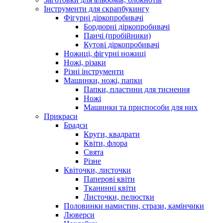
Інструменти для скрапбукингу
Фігурні діркопробивачі
Бордюрні діркопробивачі
Панчі (пробійники)
Кутові діркопробивачі
Ножиці, фігурні ножиці
Ножі, різаки
Різні інструменти
Машинки, ножі, папки
Папки, пластини для тиснення
Ножі
Машинки та приспособи для них
Прикраси
Брадси
Круги, квадрати
Квіти, флора
Свята
Різне
Квіточки, листочки
Паперові квіти
Тканинні квіти
Листочки, пелюстки
Половинки намистин, стрази, камінчики
Люверси