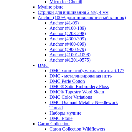
Micro Ice Chenill
Муліне різне
Стрічки для вишивання 2 мм, 4 мм
Anchor (100% длинноволокнистый хлопок)
Anchor (#1-99)
Anchor (#100-189)
Anchor (#203-298)
Anchor (#300-399)
Anchor (#400-899)
Anchor (#900-979)
Anchor (#1001-1098)
Anchor (#1201-9575)
DMC
DMC хлопчатобумажная нить art.177
DMC - металлизированая нить
DMC Perle Cotton
DMC® Satin Embroidery Floss
DMC® Tapestry Wool Skein
DMC Color Variations
DMC Diamant Metallic Needlework
Thread
Наборы мулине
DMC Etoile
Caron Collection
Caron Collection Wildflowers