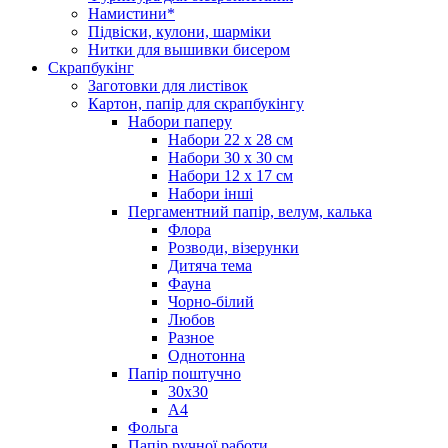
Намистини*
Підвіски, кулони, шарміки
Нитки для вышивки бисером
Скрапбукінг
Заготовки для листівок
Картон, папір для скрапбукінгу
Набори паперу
Набори 22 х 28 см
Набори 30 х 30 см
Набори 12 х 17 см
Набори інші
Пергаментний папір, велум, калька
Флора
Розводи, візерунки
Дитяча тема
Фауна
Чорно-білий
Любов
Разное
Однотонна
Папір поштучно
30х30
А4
Фольга
Папір ручної работи