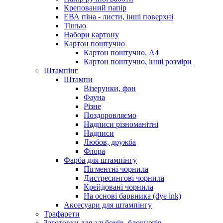
Крепований папір
ЕВА піна - листи, інші поверхні
Тішью
Набори картону
Картон поштучно
Картон поштучно, А4
Картон поштучно, інші розміри
Штампінг
Штампи
Візерунки, фон
Фауна
Різне
Поздоровляємо
Надписи різноманітні
Надписи
Любов, дружба
Флора
Фарба для штампінгу
Пігментні чорнила
Дистресингові чорнила
Крейдовані чорнила
На основі барвника (dye ink)
Аксесуари для штампінгу
Трафарети
Заготовки для альбомів, блокнотів