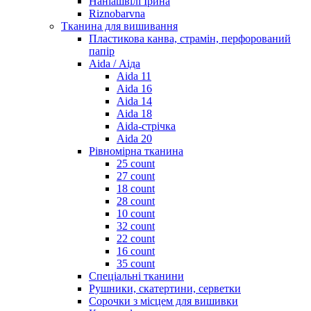
Наніашвілі Ірина
Riznobarvna
Тканина для вишивання
Пластикова канва, страмін, перфорований
папір
Aida / Аіда
Aida 11
Aida 16
Aida 14
Aida 18
Aida-стрічка
Aida 20
Рівномірна тканина
25 count
27 count
18 count
28 count
10 count
32 count
22 count
16 count
35 count
Спеціальні тканини
Рушники, скатертини, серветки
Сорочки з місцем для вишивки