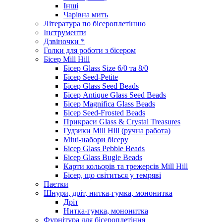
Інші
Чарівна мить
Література по бісероплетінню
Інструменти
Дзвіночки *
Голки для роботи з бісером
Бісер Mill Hill
Бісер Glass Size 6/0 та 8/0
Бісер Seed-Petite
Бісер Glass Seed Beads
Бісер Antique Glass Seed Beads
Бісер Magnifica Glass Beads
Бісер Seed-Frosted Beads
Прикраси Glass & Crystal Treasures
Гудзики Mill Hill (ручна работа)
Міні-набори бісеру
Бісер Glass Pebble Beads
Бісер Glass Bugle Beads
Карти кольорів та трежерсів Mill Hill
Бісер, що світиться у темряві
Паєтки
Шнури, дріт, нитка-гумка, мононитка
Дріт
Нитка-гумка, мононитка
Фурнітура для бісероплетіння