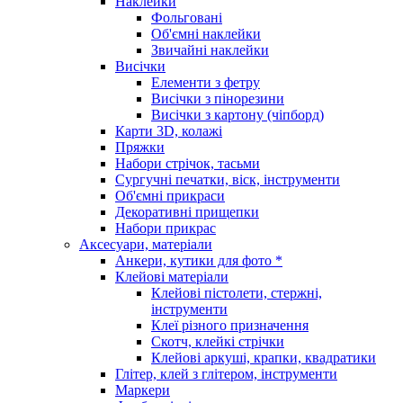
Наклейки
Фольговані
Об'ємні наклейки
Звичайні наклейки
Висічки
Елементи з фетру
Висічки з пінорезини
Висічки з картону (чіпборд)
Карти 3D, колажі
Пряжки
Набори стрічок, тасьми
Сургучні печатки, віск, інструменти
Об'ємні прикраси
Декоративні прищепки
Набори прикрас
Аксесуари, матеріали
Анкери, кутики для фото *
Клейові матеріали
Клейові пістолети, стержні,
інструменти
Клеї різного призначення
Скотч, клейкі стрічки
Клейові аркуші, крапки, квадратики
Глітер, клей з глітером, інструменти
Маркери