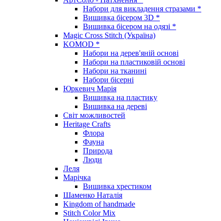
Набори для викладення стразами *
Вишивка бісером 3D *
Вишивка бісером на одязі *
Magic Cross Stitch (Україна)
KOMOD *
Набори на дерев'яній основі
Набори на пластиковій основі
Набори на тканині
Набори бісерні
Юркевич Марія
Вишивка на пластику
Вишивка на дереві
Світ можливостей
Heritage Crafts
Флора
Фауна
Природа
Люди
Леля
Марічка
Вишивка хрестиком
Шаменко Наталія
Kingdom of handmade
Stitch Color Mix