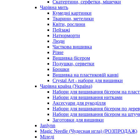
Скатертини, серфетки, мішечки
Чарiвна мить
Кумедні картинки
Тварини, метелики
Квіти, рослини
Пейзажі
Натюрморти
Люди
Часткова вишивка
Різне
Вишивка бісером
Подушки, серветки
Брошки
Вишивка на пластиковій канві
Crystal Art - набори для вишивки
Чарівна країна (Україна)
Набори для вишивання бісером на пласт
Набори для вишивання нитками
Аксесуари для рукоділля
Набори для вишивання бісером по дерев
Набори для вишивання бісером на штучн
Заготовки для вишивки
Janlynn
Magic Needle (Чудесная игла) (РОЗПРОДАЖ)
Міледі