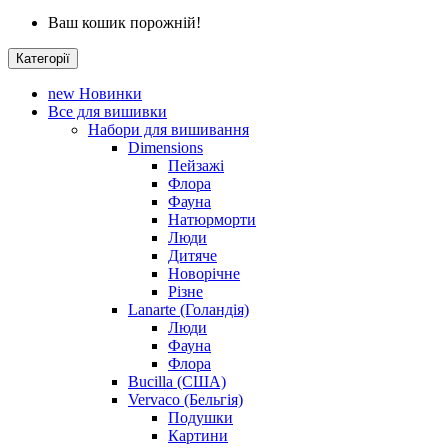
Ваш кошик порожній!
Категорії
new
Новинки
Все для вишивки
Набори для вишивання
Dimensions
Пейзажі
Флора
Фауна
Натюрморти
Люди
Дитяче
Новорічне
Різне
Lanarte (Голандія)
Люди
Фауна
Флора
Bucilla (США)
Vervaco (Бельгія)
Подушки
Картини