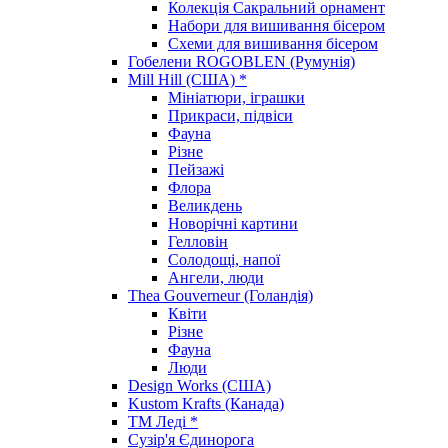
Колекція Сакральний орнамент
Набори для вишивання бісером
Схеми для вишивання бісером
Гобелени ROGOBLEN (Румунія)
Mill Hill (США) *
Мініатюри, іграшки
Прикраси, підвіси
Фауна
Різне
Пейзажі
Флора
Великдень
Новорічні картини
Гелловін
Солодощі, напої
Ангели, люди
Thea Gouverneur (Голандія)
Квіти
Різне
Фауна
Люди
Design Works (США)
Kustom Krafts (Канада)
ТМ Леді *
Сузір'я Єдинорога