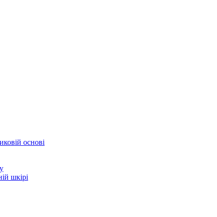
иковій основі
у
ій шкірі