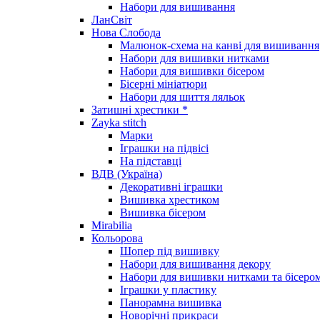
Набори для вишивання
ЛанСвіт
Нова Слобода
Малюнок-схема на канві для вишивання
Набори для вишивки нитками
Набори для вишивки бісером
Бісерні мініатюри
Набори для шиття ляльок
Затишні хрестики *
Zayka stitch
Марки
Іграшки на підвісі
На підставці
ВДВ (Україна)
Декоративні іграшки
Вишивка хрестиком
Вишивка бісером
Mirabilia
Кольорова
Шопер під вишивку
Набори для вишивання декору
Набори для вишивки нитками та бісеро
Іграшки у пластику
Панорамна вишивка
Новорічні прикраси