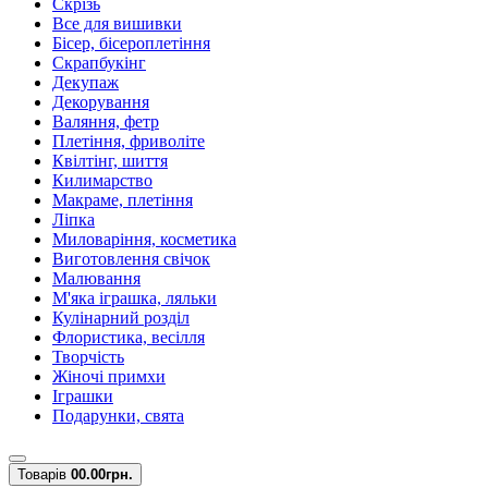
Скрізь
Все для вишивки
Бісер, бісероплетіння
Скрапбукінг
Декупаж
Декорування
Валяння, фетр
Плетіння, фриволіте
Квілтінг, шиття
Килимарство
Макраме, плетіння
Ліпка
Миловаріння, косметика
Виготовлення свічок
Малювання
М'яка іграшка, ляльки
Кулінарний розділ
Флористика, весілля
Творчість
Жіночі примхи
Іграшки
Подарунки, свята
Товарів
0
0.00грн.