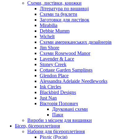
Схеми, листівки, книжки
Література по вишивці
Схеми та буклети
Заготовки для листівок
Mirabilia
Debbie Mumm
Wichelt
Схеми американських дизайнерів
Jim Shore
Cхеми Rosewood Manor
Lavender & Lace
Stoney Creek
Cottage Garden Samplings
Glendon Place
Alessandra Adelaide Needleworks
Ink Circles
Blackbird Designs
Just Nan
Вікторія Попович
Друковані схеми
Паки
Вироби з місцем для вишивки
Бісер, бісероплетіння
Набори для бісероплетіння
Ріоліс (Росія)