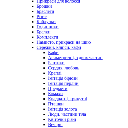
Прикраси для волосся
Брошки
Браслети
Різне
Каблучки
Годинники
Брелки
Комплекти
Намисто, прикраси на шию
Сережки, кліпси, кафи
Кафи
Асиметричні, з двох частин
Бантики
Сердця, любовь
Краплі
Імітація бірюзи
Імітація перлин
Предмети
Комахи
Квадратні, трикутні
Пташки
Імітація золота
Люди, частини тіла
Квіточки різні
Вечірні