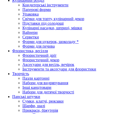
Кулінарний розділ
Кондитерські інструменти
Паперові форми
Упаковка
Свічки для торту, кулінарний декор
Підставки під солодощі
Кулінарні насадки, шприці, мішки
Вайнери
Серветки
Форми для цукерок, шоколаду *
Форми для печива
Флористика, весілля
Флористичний дріт
Флористичний декор
Аксесуари для весіль, вечірок
Інструменти та аксесуари для флористики
Творчість
Пазли картонні
Набори для видряпування
Інші канцтовари
Набори для дитячої творчості
Панські штучки
Сумки, клатчі, рюкзаки
Шарфи, шалі
Прикраси, біжутерія