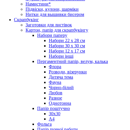
Намистини*
Підвіски, кулони, шарміки
Нитки для вышивки бисером
Скрапбукінг
Заготовки для листівок
Картон, папір для скрапбукінгу
Набори паперу
Набори 22 х 28 см
Набори 30 х 30 см
Набори 12 х 17 см
Набори інші
Пергаментний папір, велум, калька
Флора
Розводи, візерунки
Дитяча тема
Фауна
Чорно-білий
Любов
Разное
Однотонна
Папір поштучно
30х30
А4
Фольга
Папір ручної работи