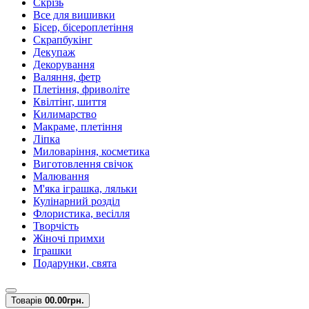
Скрізь
Все для вишивки
Бісер, бісероплетіння
Скрапбукінг
Декупаж
Декорування
Валяння, фетр
Плетіння, фриволіте
Квілтінг, шиття
Килимарство
Макраме, плетіння
Ліпка
Миловаріння, косметика
Виготовлення свічок
Малювання
М'яка іграшка, ляльки
Кулінарний розділ
Флористика, весілля
Творчість
Жіночі примхи
Іграшки
Подарунки, свята
Товарів
0
0.00грн.