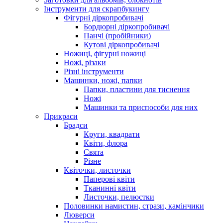
Інструменти для скрапбукингу
Фігурні діркопробивачі
Бордюрні діркопробивачі
Панчі (пробійники)
Кутові діркопробивачі
Ножиці, фігурні ножиці
Ножі, різаки
Різні інструменти
Машинки, ножі, папки
Папки, пластини для тиснення
Ножі
Машинки та приспособи для них
Прикраси
Брадси
Круги, квадрати
Квіти, флора
Свята
Різне
Квіточки, листочки
Паперові квіти
Тканинні квіти
Листочки, пелюстки
Половинки намистин, стрази, камінчики
Люверси