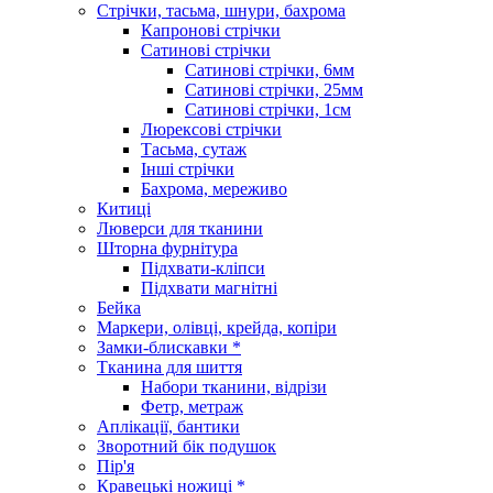
Стрічки, тасьма, шнури, бахрома
Капронові стрічки
Сатинові стрічки
Сатинові стрічки, 6мм
Сатинові стрічки, 25мм
Сатинові стрічки, 1см
Люрексові стрічки
Тасьма, сутаж
Інші стрічки
Бахрома, мереживо
Китиці
Люверси для тканини
Шторна фурнітура
Підхвати-кліпси
Підхвати магнітні
Бейка
Маркери, олівці, крейда, копіри
Замки-блискавки *
Тканина для шиття
Набори тканини, відрізи
Фетр, метраж
Аплікації, бантики
Зворотний бік подушок
Пір'я
Кравецькі ножиці *