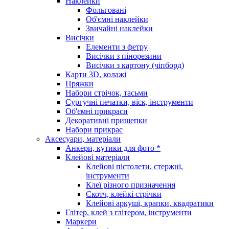
Наклейки
Фольговані
Об'ємні наклейки
Звичайні наклейки
Висічки
Елементи з фетру
Висічки з пінорезини
Висічки з картону (чіпборд)
Карти 3D, колажі
Пряжки
Набори стрічок, тасьми
Сургучні печатки, віск, інструменти
Об'ємні прикраси
Декоративні прищепки
Набори прикрас
Аксесуари, матеріали
Анкери, кутики для фото *
Клейові матеріали
Клейові пістолети, стержні,
інструменти
Клеї різного призначення
Скотч, клейкі стрічки
Клейові аркуші, крапки, квадратики
Глітер, клей з глітером, інструменти
Маркери