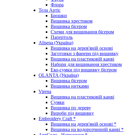
Флора
Тела Артіс
Брошки
Вишивка хрестиком
Вишивка бісером
Схеми для вишивання бісером
Папертоль
Alisena (Україна)
Вишивка на дерев'яній основі
Заготовки з фанери під вишивку
Вишивка на пластиковій канві
Набори для вишивання хрестиком
Еко-сумки під вишивку бісером
OLANTA (Україна)
Вишивка бісером
Вишивка нитками
Virena
Вишивка на пластиковій канві
Сумки
Вишивка по дереву
Вироби під вишивку
Embroidery Craft *
Вишивка на дерев'яній основі *
Вишивка на водорозчинній канві *
АртСоло - Натхнення *