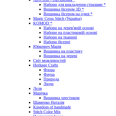
Набори для викладення стразами *
Вишивка бісером 3D *
Вишивка бісером на одязі *
Magic Cross Stitch (Україна)
KOMOD *
Набори на дерев'яній основі
Набори на пластиковій основі
Набори на тканині
Набори бісерні
Юркевич Марія
Вишивка на пластику
Вишивка на дереві
Світ можливостей
Heritage Crafts
Флора
Фауна
Природа
Люди
Леля
Марічка
Вишивка хрестиком
Шаменко Наталія
Kingdom of handmade
Stitch Color Mix