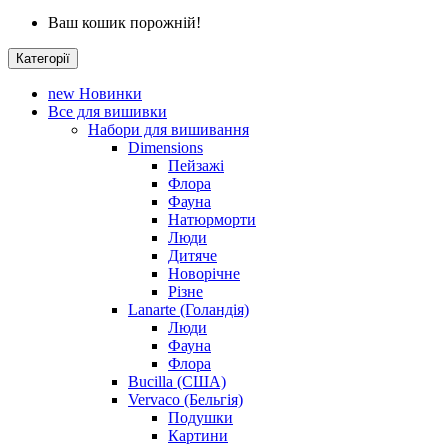
Ваш кошик порожній!
Категорії
new
Новинки
Все для вишивки
Набори для вишивання
Dimensions
Пейзажі
Флора
Фауна
Натюрморти
Люди
Дитяче
Новорічне
Різне
Lanarte (Голандія)
Люди
Фауна
Флора
Bucilla (США)
Vervaco (Бельгія)
Подушки
Картини