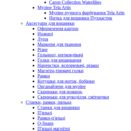
Caron Collection Waterlilies
Муліне Tela Artis
Муліне ручного фарбування Tela Artis
Нитка для вишивки Пухнастик
Аксесуари для вишивки
Оформлення картин
Ножиці
Лупи
Маркери для тканини
Різне
Гольниці, нитковдівачі
Голки для вишивання
Наперстки, вспорювачі, різаки
Магніти-тримачі голки
Рамки
Котушки для ниток, бобінки
Органайзери для муліне
Скриньки для ножиць
Скриньки для рукоділля, смітнички
Станки, рамки, пяльца
Станки для вишивки
П'яльці
Рамки-п'яльці
Q-Snaps
П'яльці магнітні