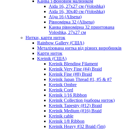
Канва з фоновим малюнком
Aida 16, 27х27 см (Voloshka)
Aida 16, 30х40 см (Voloshka)
Аїда 16 (Alisena)
Рівномірка 32 (Alisena)
Канва рівномірна 32 принтована
Voloshka, 27х27 см
Нитки, карти ниток
Rainbow Gallery (США)
Металізована нитка від різних виробників
Карти ниток
Kreinik (США)
Kreinik Blending Filament
Kreinik Very Fine (#4) Braid
Kreinik Fine (#8) Braid
Kreinik Japan Thread #1, #5 & #7
Kreinik Ombre
Kreinik Cord
Kreinik 1/16 Ribbon
Kreinik Collection (наборы ниток)
Kreinik Tapestry (#12) Braid
Kreinik Medium (#16) Braid
Kreinik cable
Kreinik 1/8 Ribbon
Kreinik Heavy #32 Braid (5m)