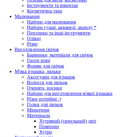
Інструменти та інвентар
Косметична тара
Малювання
Набори для малювання
Набори гуаші, акварелі, акрилу *
Пензлики та інші інструменти
Олівці
Різне
Виготовлення свічок
Барвники, матеріали для свічок
Гноти різні
Форми для свічок
М'яка іграшка, ляльки
Аксесуари для іграшок
Волосся для ляльок
Оченята, носики
Набори для виготовлення м'якої іграшки
Різне потрібне :)
Голки для ляльок
Мініатюри
Материали
Хутряний (синельний) дріт
Помпони
Хутро