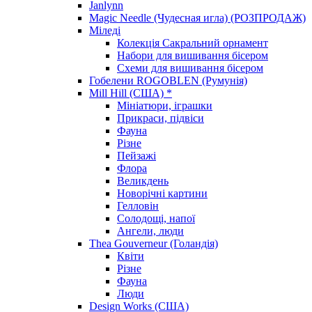
Janlynn
Magic Needle (Чудесная игла) (РОЗПРОДАЖ)
Міледі
Колекція Сакральний орнамент
Набори для вишивання бісером
Схеми для вишивання бісером
Гобелени ROGOBLEN (Румунія)
Mill Hill (США) *
Мініатюри, іграшки
Прикраси, підвіси
Фауна
Різне
Пейзажі
Флора
Великдень
Новорічні картини
Гелловін
Солодощі, напої
Ангели, люди
Thea Gouverneur (Голандія)
Квіти
Різне
Фауна
Люди
Design Works (США)