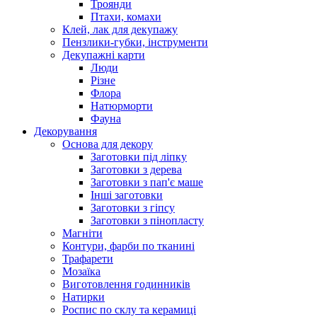
Троянди
Птахи, комахи
Клей, лак для декупажу
Пензлики-губки, інструменти
Декупажні карти
Люди
Різне
Флора
Натюрморти
Фауна
Декорування
Основа для декору
Заготовки під ліпку
Заготовки з дерева
Заготовки з пап'є маше
Інші заготовки
Заготовки з гіпсу
Заготовки з пінопласту
Магніти
Контури, фарби по тканині
Трафарети
Мозаїка
Виготовлення годинників
Натирки
Роспис по склу та керамиці