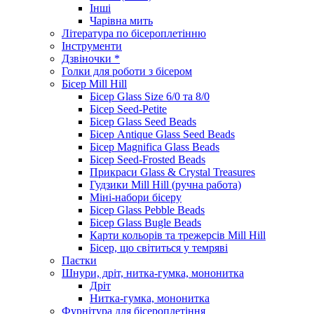
Інші
Чарівна мить
Література по бісероплетінню
Інструменти
Дзвіночки *
Голки для роботи з бісером
Бісер Mill Hill
Бісер Glass Size 6/0 та 8/0
Бісер Seed-Petite
Бісер Glass Seed Beads
Бісер Antique Glass Seed Beads
Бісер Magnifica Glass Beads
Бісер Seed-Frosted Beads
Прикраси Glass & Crystal Treasures
Гудзики Mill Hill (ручна работа)
Міні-набори бісеру
Бісер Glass Pebble Beads
Бісер Glass Bugle Beads
Карти кольорів та трежерсів Mill Hill
Бісер, що світиться у темряві
Паєтки
Шнури, дріт, нитка-гумка, мононитка
Дріт
Нитка-гумка, мононитка
Фурнітура для бісероплетіння