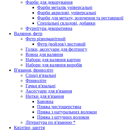
Фарби для декорування
Фарби металік універсальні
Фарби акрилові, універсальні
Фарби для металу, золочення та реставрації
Спеціальні складові, добавки
Фурнітура декоративна
Валяння, фетр
Фетр різноманітний
Фетр (войлок) листовий
Голки, аксесуари для фелтингу
Вовна для валяння
Набори для валяння картин
Набори для валяння виробів
В'язання, фриволіте
Спиці в'язальні
Фриволіте
Гачки в'язальні
Аксесуари для в'язання
Нитки для в'язання
Бавовна
Пряжа чистошерстяна
Пряжа з натуральних волокон
Пряжа з штучних волокон
Література по в'язанню *
Квілтінг, шиття