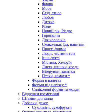
Флора
Море
Схід, етнос
Любов
Дитяче
Різне
Новий рік, Різдво
Гороскопи
Для чоловіків
Смаколики, їда, напитки
Прості форми
Люди, частини тіла
Інші свята
Містика, Хелоуїн
Листя, шишки, ягоди
Візерунки, завитки
Птахи, комахи *
Форми в палетах
Форми під нарізку *
Силіконові форми та молди
Віддушки косметичні
Штампи для мила
Добавки, декор
Сухоцвіти, сухофрукти
Основа для мила, косметики