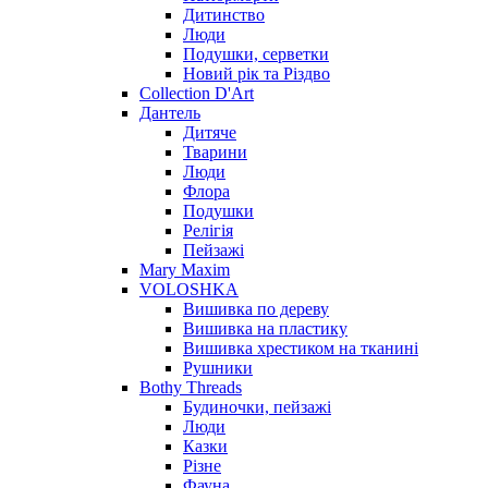
Дитинство
Люди
Подушки, серветки
Новий рік та Різдво
Collection D'Art
Дантель
Дитяче
Тварини
Люди
Флора
Подушки
Релігія
Пейзажі
Mary Maxim
VOLOSHKA
Вишивка по дереву
Вишивка на пластику
Вишивка хрестиком на тканині
Рушники
Bothy Threads
Будиночки, пейзажі
Люди
Казки
Різне
Фауна