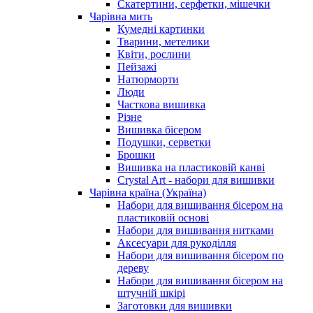
Скатертини, серфетки, мішечки
Чарiвна мить
Кумедні картинки
Тварини, метелики
Квіти, рослини
Пейзажі
Натюрморти
Люди
Часткова вишивка
Різне
Вишивка бісером
Подушки, серветки
Брошки
Вишивка на пластиковій канві
Crystal Art - набори для вишивки
Чарівна країна (Україна)
Набори для вишивання бісером на
пластиковій основі
Набори для вишивання нитками
Аксесуари для рукоділля
Набори для вишивання бісером по
дереву
Набори для вишивання бісером на
штучній шкірі
Заготовки для вишивки