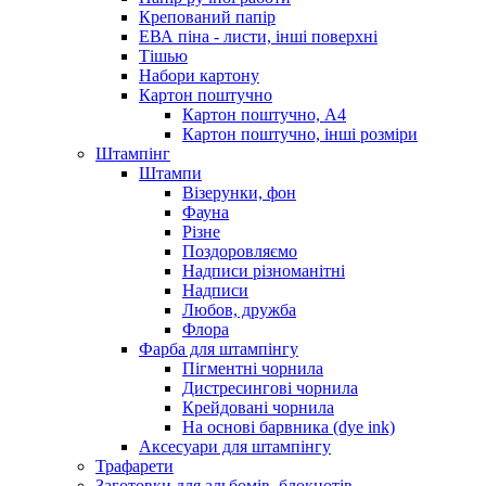
Крепований папір
ЕВА піна - листи, інші поверхні
Тішью
Набори картону
Картон поштучно
Картон поштучно, А4
Картон поштучно, інші розміри
Штампінг
Штампи
Візерунки, фон
Фауна
Різне
Поздоровляємо
Надписи різноманітні
Надписи
Любов, дружба
Флора
Фарба для штампінгу
Пігментні чорнила
Дистресингові чорнила
Крейдовані чорнила
На основі барвника (dye ink)
Аксесуари для штампінгу
Трафарети
Заготовки для альбомів, блокнотів