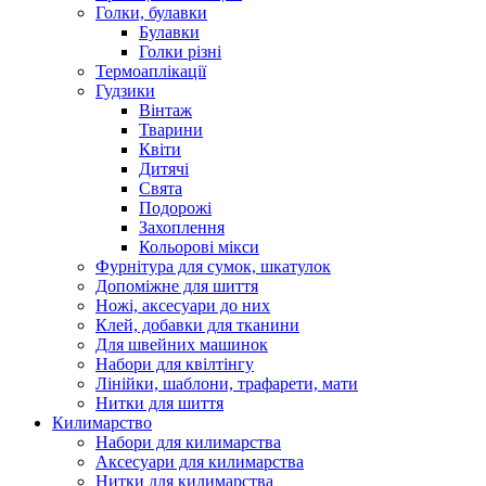
Голки, булавки
Булавки
Голки різні
Термоаплікації
Гудзики
Вінтаж
Тварини
Квіти
Дитячі
Свята
Подорожі
Захоплення
Кольорові мікси
Фурнітура для сумок, шкатулок
Допоміжне для шиття
Ножі, аксесуари до них
Клей, добавки для тканини
Для швейних машинок
Набори для квілтінгу
Лінійки, шаблони, трафарети, мати
Нитки для шиття
Килимарство
Набори для килимарства
Аксесуари для килимарства
Нитки для килимарства