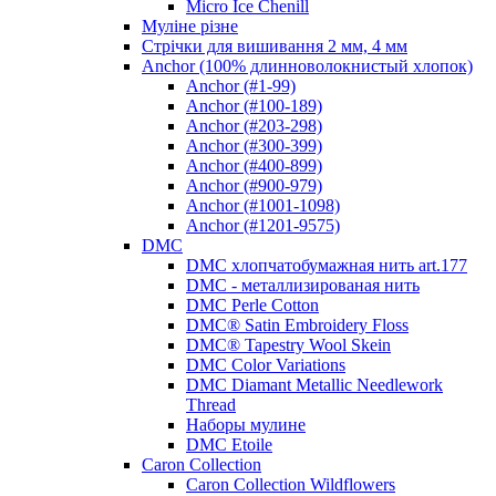
Micro Ice Chenill
Муліне різне
Стрічки для вишивання 2 мм, 4 мм
Anchor (100% длинноволокнистый хлопок)
Anchor (#1-99)
Anchor (#100-189)
Anchor (#203-298)
Anchor (#300-399)
Anchor (#400-899)
Anchor (#900-979)
Anchor (#1001-1098)
Anchor (#1201-9575)
DMC
DMC хлопчатобумажная нить art.177
DMC - металлизированая нить
DMC Perle Cotton
DMC® Satin Embroidery Floss
DMC® Tapestry Wool Skein
DMC Color Variations
DMC Diamant Metallic Needlework
Thread
Наборы мулине
DMC Etoile
Caron Collection
Caron Collection Wildflowers