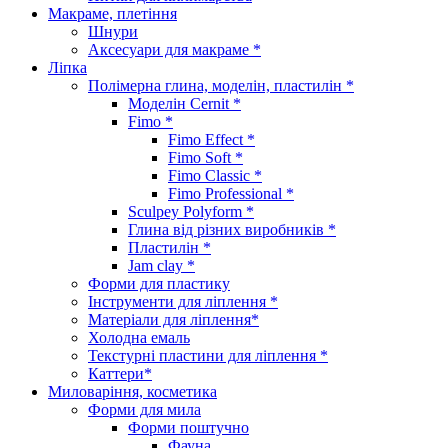
Макраме, плетіння
Шнури
Аксесуари для макраме *
Ліпка
Полімерна глина, моделін, пластилін *
Моделін Cernit *
Fimo *
Fimo Effect *
Fimo Soft *
Fimo Classic *
Fimo Professional *
Sculpey Polyform *
Глина від різних виробників *
Пластилін *
Jam clay *
Форми для пластику
Інструменти для ліплення *
Матеріали для ліплення*
Холодна емаль
Текстурні пластини для ліплення *
Каттери*
Миловаріння, косметика
Форми для мила
Форми поштучно
Фауна