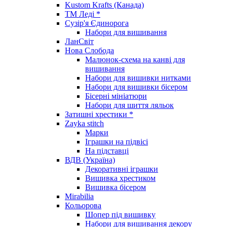
Kustom Krafts (Канада)
ТМ Леді *
Сузір'я Єдинорога
Набори для вишивання
ЛанСвіт
Нова Слобода
Малюнок-схема на канві для
вишивання
Набори для вишивки нитками
Набори для вишивки бісером
Бісерні мініатюри
Набори для шиття ляльок
Затишні хрестики *
Zayka stitch
Марки
Іграшки на підвісі
На підставці
ВДВ (Україна)
Декоративні іграшки
Вишивка хрестиком
Вишивка бісером
Mirabilia
Кольорова
Шопер під вишивку
Набори для вишивання декору