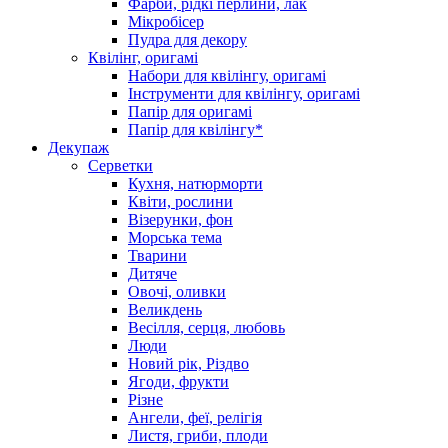
Фарби, рідкі перлини, лак
Мікробісер
Пудра для декору
Квілінг, оригамі
Набори для квілінгу, оригамі
Інструменти для квілінгу, оригамі
Папір для оригамі
Папір для квілінгу*
Декупаж
Серветки
Кухня, натюрморти
Квіти, рослини
Візерунки, фон
Морська тема
Тварини
Дитяче
Овочі, оливки
Великдень
Весілля, серця, любовь
Люди
Новий рік, Різдво
Ягоди, фрукти
Різне
Ангели, феї, релігія
Листя, гриби, плоди