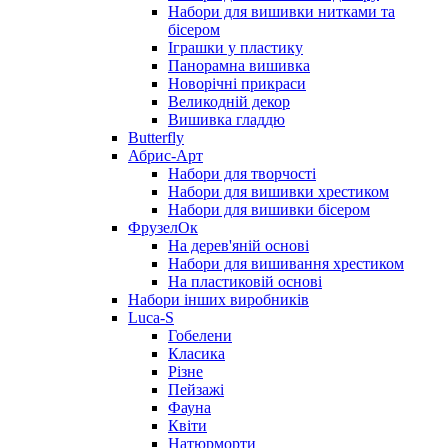
Набори для вишивки нитками та
бісером
Іграшки у пластику
Панорамна вишивка
Новорічні прикраси
Великодній декор
Вишивка гладдю
Butterfly
Абрис-Арт
Набори для творчості
Набори для вишивки хрестиком
Набори для вишивки бісером
ФрузелОк
На дерев'яній основі
Набори для вишивання хрестиком
На пластиковій основі
Набори інших виробників
Luca-S
Гобелени
Класика
Різне
Пейзажі
Фауна
Квіти
Натюрморти