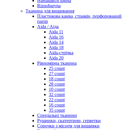
Наніашвілі Ірина
Riznobarvna
Тканина для вишивання
Пластикова канва, страмін, перфорований
папір
Aida / Аіда
Aida 11
Aida 16
Aida 14
Aida 18
Aida-стрічка
Aida 20
Рівномірна тканина
25 count
27 count
18 count
28 count
10 count
32 count
22 count
16 count
35 count
Спеціальні тканини
Рушники, скатертини, серветки
Сорочки з місцем для вишивки