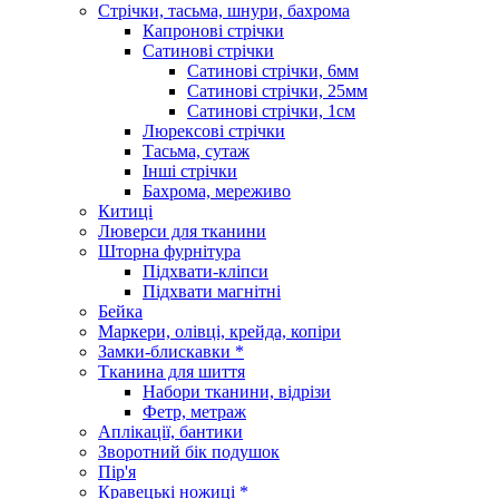
Стрічки, тасьма, шнури, бахрома
Капронові стрічки
Сатинові стрічки
Сатинові стрічки, 6мм
Сатинові стрічки, 25мм
Сатинові стрічки, 1см
Люрексові стрічки
Тасьма, сутаж
Інші стрічки
Бахрома, мереживо
Китиці
Люверси для тканини
Шторна фурнітура
Підхвати-кліпси
Підхвати магнітні
Бейка
Маркери, олівці, крейда, копіри
Замки-блискавки *
Тканина для шиття
Набори тканини, відрізи
Фетр, метраж
Аплікації, бантики
Зворотний бік подушок
Пір'я
Кравецькі ножиці *