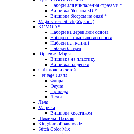
Набори для викладення стразами *
Вишивка бісером 3D *
Вишивка бісером на одязі *
Magic Cross Stitch (Україна)
KOMOD *
Набори на дерев'яній основі
Набори на пластиковій основі
Набори на тканині
Набори бісерні
Юркевич Марія
Вишивка на пластику
Вишивка на дереві
Світ можливостей
Heritage Crafts
Флора
Фауна
Природа
Люди
Леля
Марічка
Вишивка хрестиком
Шаменко Наталія
Kingdom of handmade
Stitch Color Mix