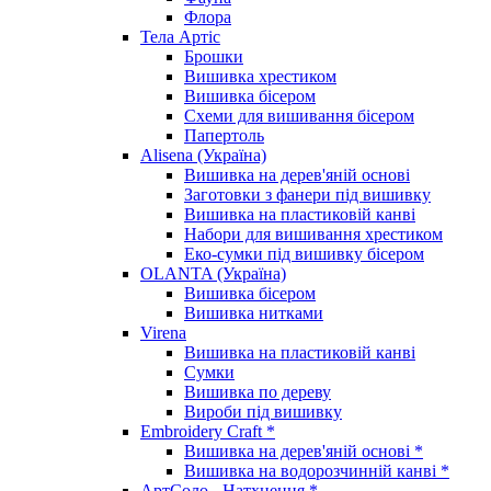
Флора
Тела Артіс
Брошки
Вишивка хрестиком
Вишивка бісером
Схеми для вишивання бісером
Папертоль
Alisena (Україна)
Вишивка на дерев'яній основі
Заготовки з фанери під вишивку
Вишивка на пластиковій канві
Набори для вишивання хрестиком
Еко-сумки під вишивку бісером
OLANTA (Україна)
Вишивка бісером
Вишивка нитками
Virena
Вишивка на пластиковій канві
Сумки
Вишивка по дереву
Вироби під вишивку
Embroidery Craft *
Вишивка на дерев'яній основі *
Вишивка на водорозчинній канві *
АртСоло - Натхнення *