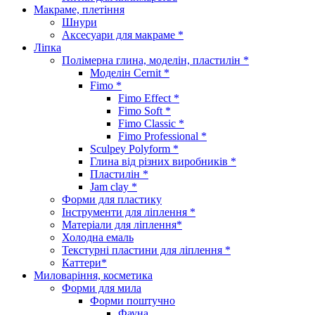
Макраме, плетіння
Шнури
Аксесуари для макраме *
Ліпка
Полімерна глина, моделін, пластилін *
Моделін Cernit *
Fimo *
Fimo Effect *
Fimo Soft *
Fimo Classic *
Fimo Professional *
Sculpey Polyform *
Глина від різних виробників *
Пластилін *
Jam clay *
Форми для пластику
Інструменти для ліплення *
Матеріали для ліплення*
Холодна емаль
Текстурні пластини для ліплення *
Каттери*
Миловаріння, косметика
Форми для мила
Форми поштучно
Фауна