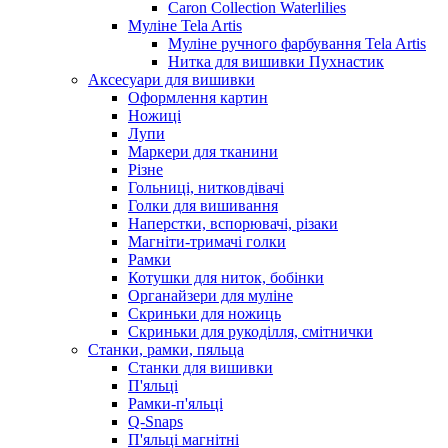
Caron Collection Waterlilies
Муліне Tela Artis
Муліне ручного фарбування Tela Artis
Нитка для вишивки Пухнастик
Аксесуари для вишивки
Оформлення картин
Ножиці
Лупи
Маркери для тканини
Різне
Гольниці, нитковдівачі
Голки для вишивання
Наперстки, вспорювачі, різаки
Магніти-тримачі голки
Рамки
Котушки для ниток, бобінки
Органайзери для муліне
Скриньки для ножиць
Скриньки для рукоділля, смітнички
Станки, рамки, пяльца
Станки для вишивки
П'яльці
Рамки-п'яльці
Q-Snaps
П'яльці магнітні