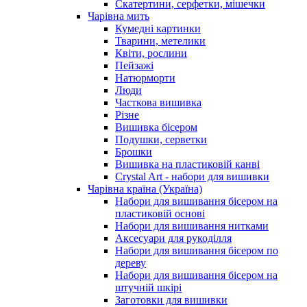
Скатертини, серфетки, мішечки
Чарiвна мить
Кумедні картинки
Тварини, метелики
Квіти, рослини
Пейзажі
Натюрморти
Люди
Часткова вишивка
Різне
Вишивка бісером
Подушки, серветки
Брошки
Вишивка на пластиковій канві
Crystal Art - набори для вишивки
Чарівна країна (Україна)
Набори для вишивання бісером на
пластиковій основі
Набори для вишивання нитками
Аксесуари для рукоділля
Набори для вишивання бісером по
дереву
Набори для вишивання бісером на
штучній шкірі
Заготовки для вишивки