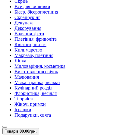
Скрізь
Все для вишивки
Бісер, бісероплетіння
Скрапбукінг
Декупаж
Декорування
Валяння, фетр
Плетіння, фриволіте
Квілтінг, шиття
Килимарство
Макраме, плетіння
Ліпка
Миловаріння, косметика
Виготовлення свічок
Малювання
М'яка іграшка, ляльки
Кулінарний розділ
Флористика, весілля
Творчість
Жіночі примхи
Іграшки
Подарунки, свята
Товарів
0
0.00грн.