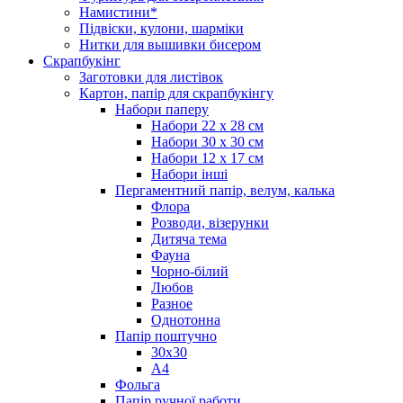
Намистини*
Підвіски, кулони, шарміки
Нитки для вышивки бисером
Скрапбукінг
Заготовки для листівок
Картон, папір для скрапбукінгу
Набори паперу
Набори 22 х 28 см
Набори 30 х 30 см
Набори 12 х 17 см
Набори інші
Пергаментний папір, велум, калька
Флора
Розводи, візерунки
Дитяча тема
Фауна
Чорно-білий
Любов
Разное
Однотонна
Папір поштучно
30х30
А4
Фольга
Папір ручної работи