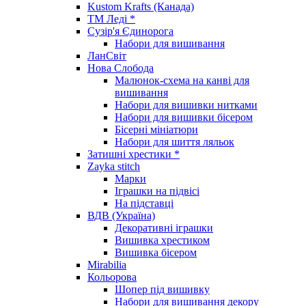
Kustom Krafts (Канада)
ТМ Леді *
Сузір'я Єдинорога
Набори для вишивання
ЛанСвіт
Нова Слобода
Малюнок-схема на канві для
вишивання
Набори для вишивки нитками
Набори для вишивки бісером
Бісерні мініатюри
Набори для шиття ляльок
Затишні хрестики *
Zayka stitch
Марки
Іграшки на підвісі
На підставці
ВДВ (Україна)
Декоративні іграшки
Вишивка хрестиком
Вишивка бісером
Mirabilia
Кольорова
Шопер під вишивку
Набори для вишивання декору