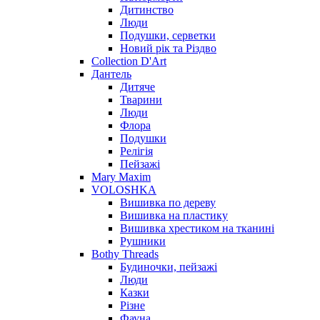
Дитинство
Люди
Подушки, серветки
Новий рік та Різдво
Collection D'Art
Дантель
Дитяче
Тварини
Люди
Флора
Подушки
Релігія
Пейзажі
Mary Maxim
VOLOSHKA
Вишивка по дереву
Вишивка на пластику
Вишивка хрестиком на тканині
Рушники
Bothy Threads
Будиночки, пейзажі
Люди
Казки
Різне
Фауна