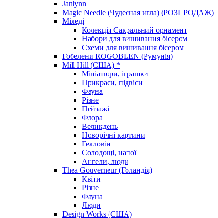
Janlynn
Magic Needle (Чудесная игла) (РОЗПРОДАЖ)
Міледі
Колекція Сакральний орнамент
Набори для вишивання бісером
Схеми для вишивання бісером
Гобелени ROGOBLEN (Румунія)
Mill Hill (США) *
Мініатюри, іграшки
Прикраси, підвіси
Фауна
Різне
Пейзажі
Флора
Великдень
Новорічні картини
Гелловін
Солодощі, напої
Ангели, люди
Thea Gouverneur (Голандія)
Квіти
Різне
Фауна
Люди
Design Works (США)