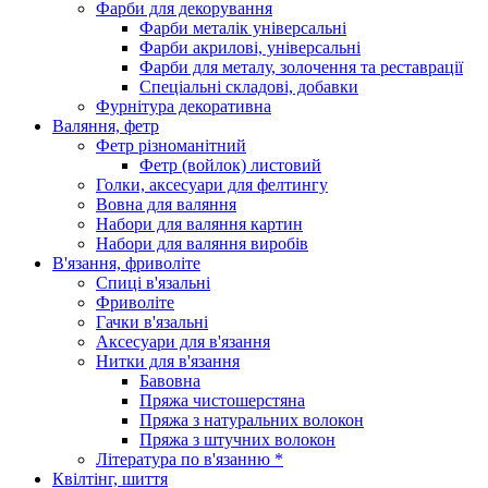
Фарби для декорування
Фарби металік універсальні
Фарби акрилові, універсальні
Фарби для металу, золочення та реставрації
Спеціальні складові, добавки
Фурнітура декоративна
Валяння, фетр
Фетр різноманітний
Фетр (войлок) листовий
Голки, аксесуари для фелтингу
Вовна для валяння
Набори для валяння картин
Набори для валяння виробів
В'язання, фриволіте
Спиці в'язальні
Фриволіте
Гачки в'язальні
Аксесуари для в'язання
Нитки для в'язання
Бавовна
Пряжа чистошерстяна
Пряжа з натуральних волокон
Пряжа з штучних волокон
Література по в'язанню *
Квілтінг, шиття