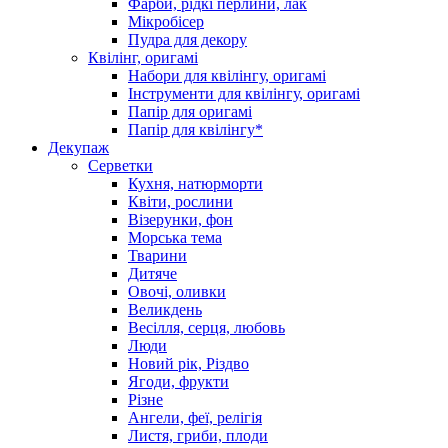
Фарби, рідкі перлини, лак
Мікробісер
Пудра для декору
Квілінг, оригамі
Набори для квілінгу, оригамі
Інструменти для квілінгу, оригамі
Папір для оригамі
Папір для квілінгу*
Декупаж
Серветки
Кухня, натюрморти
Квіти, рослини
Візерунки, фон
Морська тема
Тварини
Дитяче
Овочі, оливки
Великдень
Весілля, серця, любовь
Люди
Новий рік, Різдво
Ягоди, фрукти
Різне
Ангели, феї, релігія
Листя, гриби, плоди