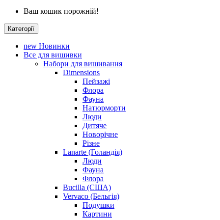
Ваш кошик порожній!
Категорії
new
Новинки
Все для вишивки
Набори для вишивання
Dimensions
Пейзажі
Флора
Фауна
Натюрморти
Люди
Дитяче
Новорічне
Різне
Lanarte (Голандія)
Люди
Фауна
Флора
Bucilla (США)
Vervaco (Бельгія)
Подушки
Картини