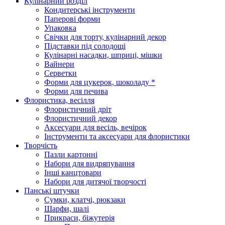
Кулінарний розділ
Кондитерські інструменти
Паперові форми
Упаковка
Свічки для торту, кулінарний декор
Підставки під солодощі
Кулінарні насадки, шприці, мішки
Вайнери
Серветки
Форми для цукерок, шоколаду *
Форми для печива
Флористика, весілля
Флористичний дріт
Флористичний декор
Аксесуари для весіль, вечірок
Інструменти та аксесуари для флористики
Творчість
Пазли картонні
Набори для видряпування
Інші канцтовари
Набори для дитячої творчості
Панські штучки
Сумки, клатчі, рюкзаки
Шарфи, шалі
Прикраси, біжутерія