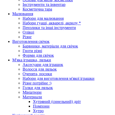
Інструменти та інвентар
Косметична тара
Малювання
Набори для малювання
Набори гуаші, акварелі, акрилу *
Пензлики та інші інструменти
Олівці
Різне
Виготовлення свічок
Барвники, матеріали для свічок
Гноти різні
Форми для свічок
М'яка іграшка, ляльки
Аксесуари для іграшок
Волосся для ляльок
Оченята, носики
Набори для виготовлення м'якої іграшки
Різне потрібне :)
Голки для ляльок
Мініатюри
Материали
Хутряний (синельний) дріт
Помпони
Хутро