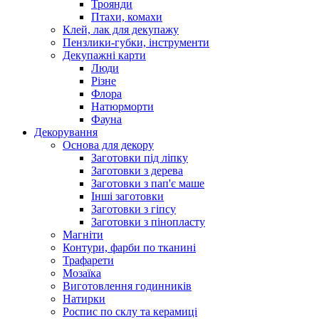
Троянди
Птахи, комахи
Клей, лак для декупажу
Пензлики-губки, інструменти
Декупажні карти
Люди
Різне
Флора
Натюрморти
Фауна
Декорування
Основа для декору
Заготовки під ліпку
Заготовки з дерева
Заготовки з пап'є маше
Інші заготовки
Заготовки з гіпсу
Заготовки з пінопласту
Магніти
Контури, фарби по тканині
Трафарети
Мозаїка
Виготовлення годинників
Натирки
Роспис по склу та керамиці