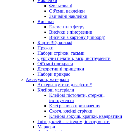
Наклейки
Фольговані
Об'ємні наклейки
Звичайні наклейки
Висічки
Елементи з фетру
Висічки з пінорезини
Висічки з картону (чіпборд)
Карти 3D, колажі
Пряжки
Набори стрічок, тасьми
Сургучні печатки, віск, інструменти
Об'ємні прикраси
Декоративні прищепки
Набори прикрас
Аксесуари, матеріали
Анкери, кутики для фото *
Клейові матеріали
Клейові пістолети, стержні,
інструменти
Клеї різного призначення
Скотч, клейкі стрічки
Клейові аркуші, крапки, квадратики
Глітер, клей з глітером, інструменти
Маркери