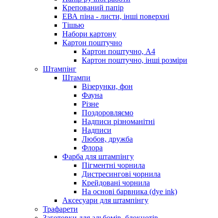
Крепований папір
ЕВА піна - листи, інші поверхні
Тішью
Набори картону
Картон поштучно
Картон поштучно, А4
Картон поштучно, інші розміри
Штампінг
Штампи
Візерунки, фон
Фауна
Різне
Поздоровляємо
Надписи різноманітні
Надписи
Любов, дружба
Флора
Фарба для штампінгу
Пігментні чорнила
Дистресингові чорнила
Крейдовані чорнила
На основі барвника (dye ink)
Аксесуари для штампінгу
Трафарети
Заготовки для альбомів, блокнотів