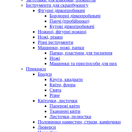
Інструменти для скрапбукингу
Фігурні діркопробивачі
Бордюрні діркопробивачі
Панчі (пробійники)
Кутові діркопробивачі
Ножиці, фігурні ножиці
Ножі, різаки
Різні інструменти
Машинки, ножі, папки
Папки, пластини для тиснення
Ножі
Машинки та приспособи для них
Прикраси
Брадси
Круги, квадрати
Квіти, флора
Свята
Різне
Квіточки, листочки
Паперові квіти
Тканинні квіти
Листочки, пелюстки
Половинки намистин, стрази, камінчики
Люверси