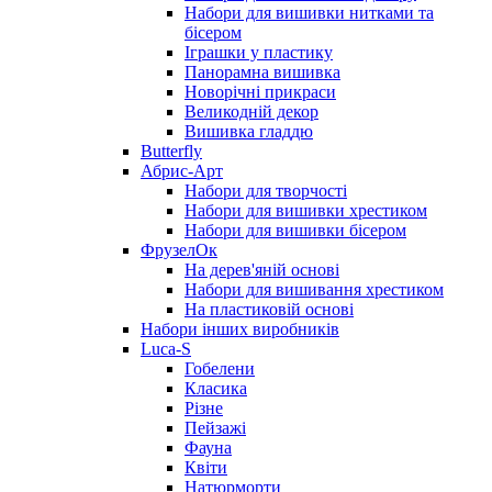
Набори для вишивки нитками та
бісером
Іграшки у пластику
Панорамна вишивка
Новорічні прикраси
Великодній декор
Вишивка гладдю
Butterfly
Абрис-Арт
Набори для творчості
Набори для вишивки хрестиком
Набори для вишивки бісером
ФрузелОк
На дерев'яній основі
Набори для вишивання хрестиком
На пластиковій основі
Набори інших виробників
Luca-S
Гобелени
Класика
Різне
Пейзажі
Фауна
Квіти
Натюрморти