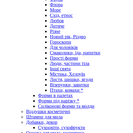
Флора
Море
Схід, етнос
Любов
Дитяче
Різне
Новий рік, Різдво
Гороскопи
Для чоловіків
Смаколики, їда, напитки
Прості форми
Люди, частини тіла
Інші свята
Містика, Хелоуїн
Листя, шишки, ягоди
Візерунки, завитки
Птахи, комахи *
Форми в палетах
Форми під нарізку *
Силіконові форми та молди
Віддушки косметичні
Штампи для мила
Добавки, декор
Сухоцвіти, сухофрукти
Основа для мила, косметики