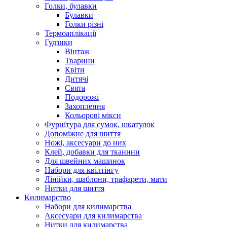
Голки, булавки
Булавки
Голки різні
Термоаплікації
Гудзики
Вінтаж
Тварини
Квіти
Дитячі
Свята
Подорожі
Захоплення
Кольорові мікси
Фурнітура для сумок, шкатулок
Допоміжне для шиття
Ножі, аксесуари до них
Клей, добавки для тканини
Для швейних машинок
Набори для квілтінгу
Лінійки, шаблони, трафарети, мати
Нитки для шиття
Килимарство
Набори для килимарства
Аксесуари для килимарства
Нитки для килимарства