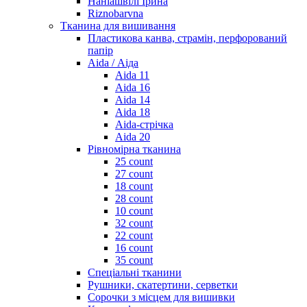
Наніашвілі Ірина
Riznobarvna
Тканина для вишивання
Пластикова канва, страмін, перфорований
папір
Aida / Аіда
Aida 11
Aida 16
Aida 14
Aida 18
Aida-стрічка
Aida 20
Рівномірна тканина
25 count
27 count
18 count
28 count
10 count
32 count
22 count
16 count
35 count
Спеціальні тканини
Рушники, скатертини, серветки
Сорочки з місцем для вишивки