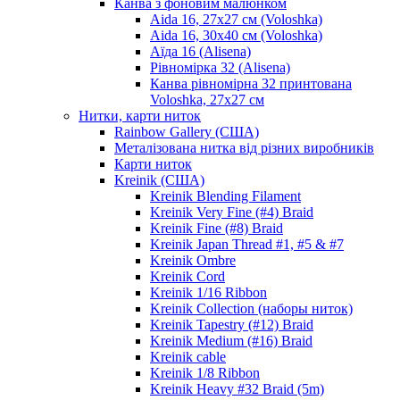
Канва з фоновим малюнком
Aida 16, 27х27 см (Voloshka)
Aida 16, 30х40 см (Voloshka)
Аїда 16 (Alisena)
Рівномірка 32 (Alisena)
Канва рівномірна 32 принтована
Voloshka, 27х27 см
Нитки, карти ниток
Rainbow Gallery (США)
Металізована нитка від різних виробників
Карти ниток
Kreinik (США)
Kreinik Blending Filament
Kreinik Very Fine (#4) Braid
Kreinik Fine (#8) Braid
Kreinik Japan Thread #1, #5 & #7
Kreinik Ombre
Kreinik Cord
Kreinik 1/16 Ribbon
Kreinik Collection (наборы ниток)
Kreinik Tapestry (#12) Braid
Kreinik Medium (#16) Braid
Kreinik cable
Kreinik 1/8 Ribbon
Kreinik Heavy #32 Braid (5m)