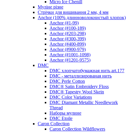
Micro Ice Chenill
Муліне різне
Стрічки для вишивання 2 мм, 4 мм
Anchor (100% длинноволокнистый хлопок)
Anchor (#1-99)
Anchor (#100-189)
Anchor (#203-298)
Anchor (#300-399)
Anchor (#400-899)
Anchor (#900-979)
Anchor (#1001-1098)
Anchor (#1201-9575)
DMC
DMC хлопчатобумажная нить art.177
DMC - металлизированая нить
DMC Perle Cotton
DMC® Satin Embroidery Floss
DMC® Tapestry Wool Skein
DMC Color Variations
DMC Diamant Metallic Needlework
Thread
Наборы мулине
DMC Etoile
Caron Collection
Caron Collection Wildflowers