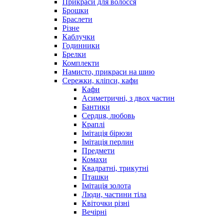
Прикраси для волосся
Брошки
Браслети
Різне
Каблучки
Годинники
Брелки
Комплекти
Намисто, прикраси на шию
Сережки, кліпси, кафи
Кафи
Асиметричні, з двох частин
Бантики
Сердця, любовь
Краплі
Імітація бірюзи
Імітація перлин
Предмети
Комахи
Квадратні, трикутні
Пташки
Імітація золота
Люди, частини тіла
Квіточки різні
Вечірні