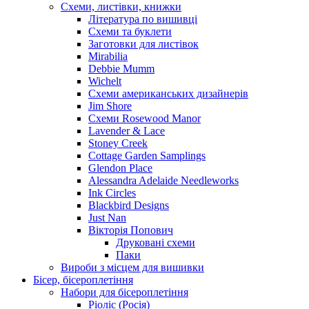
Схеми, листівки, книжки
Література по вишивці
Схеми та буклети
Заготовки для листівок
Mirabilia
Debbie Mumm
Wichelt
Схеми американських дизайнерів
Jim Shore
Cхеми Rosewood Manor
Lavender & Lace
Stoney Creek
Cottage Garden Samplings
Glendon Place
Alessandra Adelaide Needleworks
Ink Circles
Blackbird Designs
Just Nan
Вікторія Попович
Друковані схеми
Паки
Вироби з місцем для вишивки
Бісер, бісероплетіння
Набори для бісероплетіння
Ріоліс (Росія)