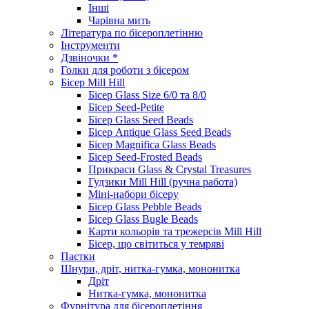
Інші
Чарівна мить
Література по бісероплетінню
Інструменти
Дзвіночки *
Голки для роботи з бісером
Бісер Mill Hill
Бісер Glass Size 6/0 та 8/0
Бісер Seed-Petite
Бісер Glass Seed Beads
Бісер Antique Glass Seed Beads
Бісер Magnifica Glass Beads
Бісер Seed-Frosted Beads
Прикраси Glass & Crystal Treasures
Гудзики Mill Hill (ручна работа)
Міні-набори бісеру
Бісер Glass Pebble Beads
Бісер Glass Bugle Beads
Карти кольорів та трежерсів Mill Hill
Бісер, що світиться у темряві
Паєтки
Шнури, дріт, нитка-гумка, мононитка
Дріт
Нитка-гумка, мононитка
Фурнітура для бісероплетіння