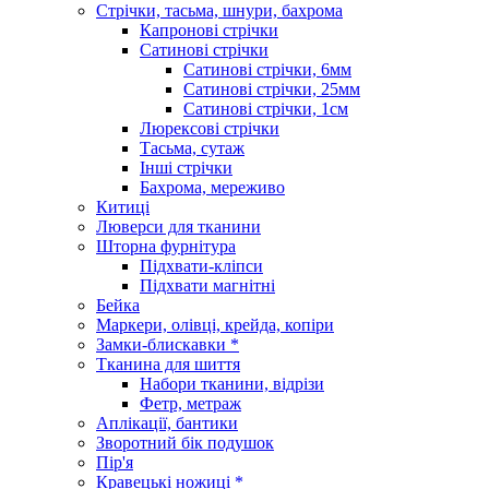
Стрічки, тасьма, шнури, бахрома
Капронові стрічки
Сатинові стрічки
Сатинові стрічки, 6мм
Сатинові стрічки, 25мм
Сатинові стрічки, 1см
Люрексові стрічки
Тасьма, сутаж
Інші стрічки
Бахрома, мереживо
Китиці
Люверси для тканини
Шторна фурнітура
Підхвати-кліпси
Підхвати магнітні
Бейка
Маркери, олівці, крейда, копіри
Замки-блискавки *
Тканина для шиття
Набори тканини, відрізи
Фетр, метраж
Аплікації, бантики
Зворотний бік подушок
Пір'я
Кравецькі ножиці *