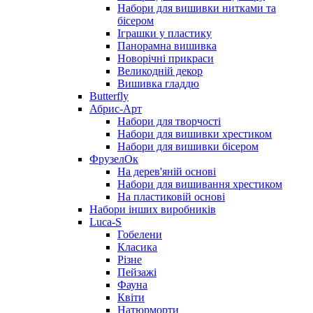
Набори для вишивки нитками та
бісером
Іграшки у пластику
Панорамна вишивка
Новорічні прикраси
Великодній декор
Вишивка гладдю
Butterfly
Абрис-Арт
Набори для творчості
Набори для вишивки хрестиком
Набори для вишивки бісером
ФрузелОк
На дерев'яній основі
Набори для вишивання хрестиком
На пластиковій основі
Набори інших виробників
Luca-S
Гобелени
Класика
Різне
Пейзажі
Фауна
Квіти
Натюрморти