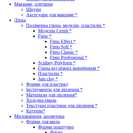
Макраме, плетіння
Шнури
Аксесуари для макраме *
Ліпка
Полімерна глина, моделін, пластилін *
Моделін Cernit *
Fimo *
Fimo Effect *
Fimo Soft *
Fimo Classic *
Fimo Professional *
Sculpey Polyform *
Глина від різних виробників *
Пластилін *
Jam clay *
Форми для пластику
Інструменти для ліплення *
Матеріали для ліплення*
Холодна емаль
Текстурні пластини для ліплення *
Каттери*
Миловаріння, косметика
Форми для мила
Форми поштучно
Фауна