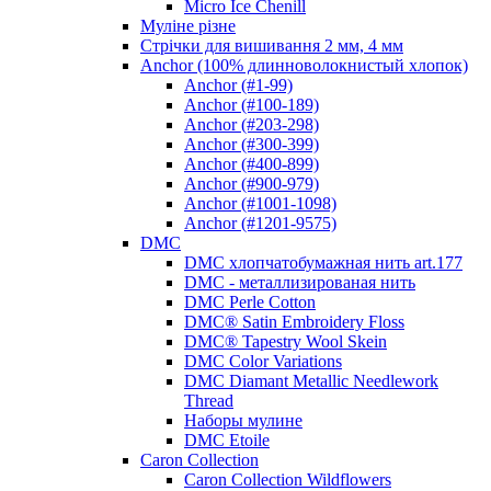
Micro Ice Chenill
Муліне різне
Стрічки для вишивання 2 мм, 4 мм
Anchor (100% длинноволокнистый хлопок)
Anchor (#1-99)
Anchor (#100-189)
Anchor (#203-298)
Anchor (#300-399)
Anchor (#400-899)
Anchor (#900-979)
Anchor (#1001-1098)
Anchor (#1201-9575)
DMC
DMC хлопчатобумажная нить art.177
DMC - металлизированая нить
DMC Perle Cotton
DMC® Satin Embroidery Floss
DMC® Tapestry Wool Skein
DMC Color Variations
DMC Diamant Metallic Needlework
Thread
Наборы мулине
DMC Etoile
Caron Collection
Caron Collection Wildflowers