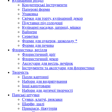
Кулінарний розділ
Кондитерські інструменти
Паперові форми
Упаковка
Свічки для торту, кулінарний декор
Підставки під солодощі
Кулінарні насадки, шприці, мішки
Вайнери
Серветки
Форми для цукерок, шоколаду *
Форми для печива
Флористика, весілля
Флористичний дріт
Флористичний декор
Аксесуари для весіль, вечірок
Інструменти та аксесуари для флористики
Творчість
Пазли картонні
Набори для видряпування
Інші канцтовари
Набори для дитячої творчості
Панські штучки
Сумки, клатчі, рюкзаки
Шарфи, шалі
Прикраси, біжутерія