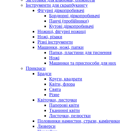
Інструменти для скрапбукингу
Фігурні діркопробивачі
Бордюрні діркопробивачі
Панчі (пробійники)
Кутові діркопробивачі
Ножиці, фігурні ножиці
Ножі, різаки
Різні інструменти
Машинки, ножі, папки
Папки, пластини для тиснення
Ножі
Машинки та приспособи для них
Прикраси
Брадси
Круги, квадрати
Квіти, флора
Свята
Різне
Квіточки, листочки
Паперові квіти
Тканинні квіти
Листочки, пелюстки
Половинки намистин, стрази, камінчики
Люверси