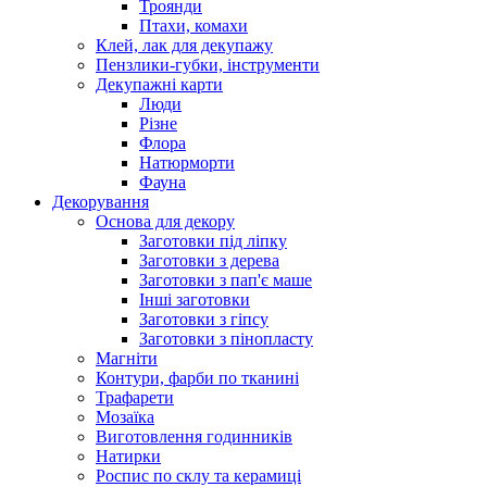
Троянди
Птахи, комахи
Клей, лак для декупажу
Пензлики-губки, інструменти
Декупажні карти
Люди
Різне
Флора
Натюрморти
Фауна
Декорування
Основа для декору
Заготовки під ліпку
Заготовки з дерева
Заготовки з пап'є маше
Інші заготовки
Заготовки з гіпсу
Заготовки з пінопласту
Магніти
Контури, фарби по тканині
Трафарети
Мозаїка
Виготовлення годинників
Натирки
Роспис по склу та керамиці