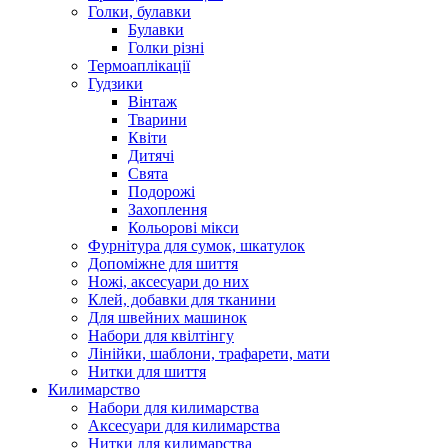
Голки, булавки
Булавки
Голки різні
Термоаплікації
Гудзики
Вінтаж
Тварини
Квіти
Дитячі
Свята
Подорожі
Захоплення
Кольорові мікси
Фурнітура для сумок, шкатулок
Допоміжне для шиття
Ножі, аксесуари до них
Клей, добавки для тканини
Для швейних машинок
Набори для квілтінгу
Лінійки, шаблони, трафарети, мати
Нитки для шиття
Килимарство
Набори для килимарства
Аксесуари для килимарства
Нитки для килимарства