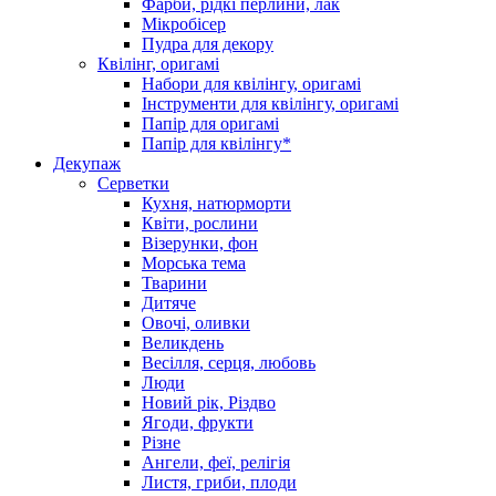
Фарби, рідкі перлини, лак
Мікробісер
Пудра для декору
Квілінг, оригамі
Набори для квілінгу, оригамі
Інструменти для квілінгу, оригамі
Папір для оригамі
Папір для квілінгу*
Декупаж
Серветки
Кухня, натюрморти
Квіти, рослини
Візерунки, фон
Морська тема
Тварини
Дитяче
Овочі, оливки
Великдень
Весілля, серця, любовь
Люди
Новий рік, Різдво
Ягоди, фрукти
Різне
Ангели, феї, релігія
Листя, гриби, плоди