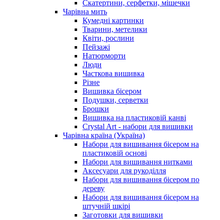
Скатертини, серфетки, мішечки
Чарiвна мить
Кумедні картинки
Тварини, метелики
Квіти, рослини
Пейзажі
Натюрморти
Люди
Часткова вишивка
Різне
Вишивка бісером
Подушки, серветки
Брошки
Вишивка на пластиковій канві
Crystal Art - набори для вишивки
Чарівна країна (Україна)
Набори для вишивання бісером на
пластиковій основі
Набори для вишивання нитками
Аксесуари для рукоділля
Набори для вишивання бісером по
дереву
Набори для вишивання бісером на
штучній шкірі
Заготовки для вишивки