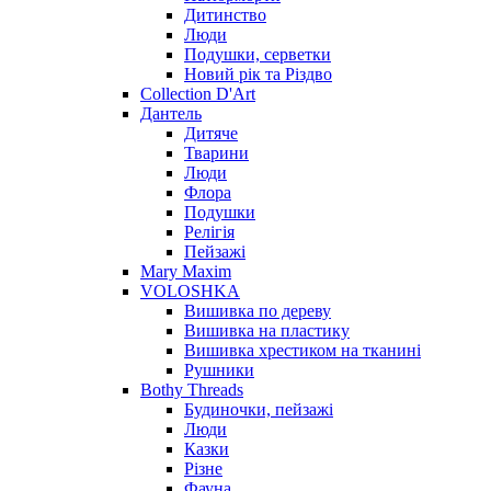
Дитинство
Люди
Подушки, серветки
Новий рік та Різдво
Collection D'Art
Дантель
Дитяче
Тварини
Люди
Флора
Подушки
Релігія
Пейзажі
Mary Maxim
VOLOSHKA
Вишивка по дереву
Вишивка на пластику
Вишивка хрестиком на тканині
Рушники
Bothy Threads
Будиночки, пейзажі
Люди
Казки
Різне
Фауна