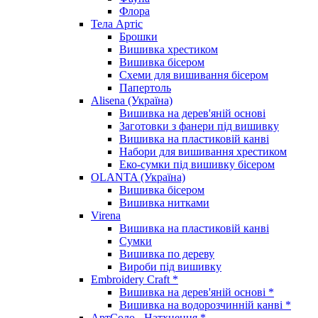
Флора
Тела Артіс
Брошки
Вишивка хрестиком
Вишивка бісером
Схеми для вишивання бісером
Папертоль
Alisena (Україна)
Вишивка на дерев'яній основі
Заготовки з фанери під вишивку
Вишивка на пластиковій канві
Набори для вишивання хрестиком
Еко-сумки під вишивку бісером
OLANTA (Україна)
Вишивка бісером
Вишивка нитками
Virena
Вишивка на пластиковій канві
Сумки
Вишивка по дереву
Вироби під вишивку
Embroidery Craft *
Вишивка на дерев'яній основі *
Вишивка на водорозчинній канві *
АртСоло - Натхнення *