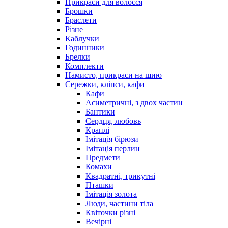
Прикраси для волосся
Брошки
Браслети
Різне
Каблучки
Годинники
Брелки
Комплекти
Намисто, прикраси на шию
Сережки, кліпси, кафи
Кафи
Асиметричні, з двох частин
Бантики
Сердця, любовь
Краплі
Імітація бірюзи
Імітація перлин
Предмети
Комахи
Квадратні, трикутні
Пташки
Імітація золота
Люди, частини тіла
Квіточки різні
Вечірні