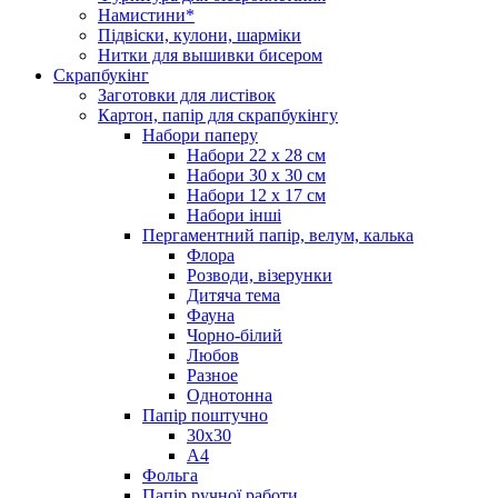
Намистини*
Підвіски, кулони, шарміки
Нитки для вышивки бисером
Скрапбукінг
Заготовки для листівок
Картон, папір для скрапбукінгу
Набори паперу
Набори 22 х 28 см
Набори 30 х 30 см
Набори 12 х 17 см
Набори інші
Пергаментний папір, велум, калька
Флора
Розводи, візерунки
Дитяча тема
Фауна
Чорно-білий
Любов
Разное
Однотонна
Папір поштучно
30х30
А4
Фольга
Папір ручної работи