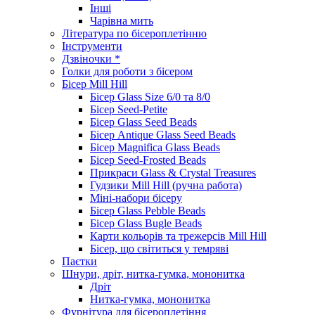
Інші
Чарівна мить
Література по бісероплетінню
Інструменти
Дзвіночки *
Голки для роботи з бісером
Бісер Mill Hill
Бісер Glass Size 6/0 та 8/0
Бісер Seed-Petite
Бісер Glass Seed Beads
Бісер Antique Glass Seed Beads
Бісер Magnifica Glass Beads
Бісер Seed-Frosted Beads
Прикраси Glass & Crystal Treasures
Гудзики Mill Hill (ручна работа)
Міні-набори бісеру
Бісер Glass Pebble Beads
Бісер Glass Bugle Beads
Карти кольорів та трежерсів Mill Hill
Бісер, що світиться у темряві
Паєтки
Шнури, дріт, нитка-гумка, мононитка
Дріт
Нитка-гумка, мононитка
Фурнітура для бісероплетіння