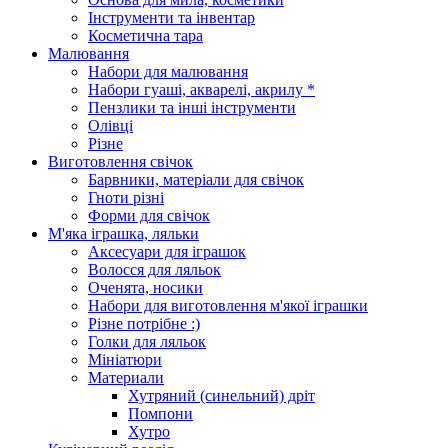
Інструменти та інвентар
Косметична тара
Малювання
Набори для малювання
Набори гуаші, акварелі, акрилу *
Пензлики та інші інструменти
Олівці
Різне
Виготовлення свічок
Барвники, матеріали для свічок
Гноти різні
Форми для свічок
М'яка іграшка, ляльки
Аксесуари для іграшок
Волосся для ляльок
Оченята, носики
Набори для виготовлення м'якої іграшки
Різне потрібне :)
Голки для ляльок
Мініатюри
Материали
Хутряний (синельний) дріт
Помпони
Хутро