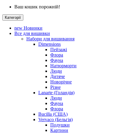
Ваш кошик порожній!
Категорії
new
Новинки
Все для вишивки
Набори для вишивання
Dimensions
Пейзажі
Флора
Фауна
Натюрморти
Люди
Дитяче
Новорічне
Різне
Lanarte (Голандія)
Люди
Фауна
Флора
Bucilla (США)
Vervaco (Бельгія)
Подушки
Картини