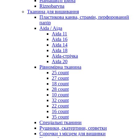
Наніашвілі Ірина
Riznobarvna
Тканина для вишивання
Пластикова канва, страмін, перфорований
папір
Aida / Аіда
Aida 11
Aida 16
Aida 14
Aida 18
Aida-стрічка
Aida 20
Рівномірна тканина
25 count
27 count
18 count
28 count
10 count
32 count
22 count
16 count
35 count
Спеціальні тканини
Рушники, скатертини, серветки
Сорочки з місцем для вишивки