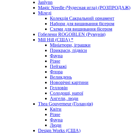
Janlynn
Magic Needle (Чудесная игла) (РОЗПРОДАЖ)
Міледі
Колекція Сакральний орнамент
Набори для вишивання бісером
Схеми для вишивання бісером
Гобелени ROGOBLEN (Румунія)
Mill Hill (США) *
Мініатюри, іграшки
Прикраси, підвіси
Фауна
Різне
Пейзажі
Флора
Великдень
Новорічні картини
Гелловін
Солодощі, напої
Ангели, люди
Thea Gouverneur (Голандія)
Квіти
Різне
Фауна
Люди
Design Works (США)