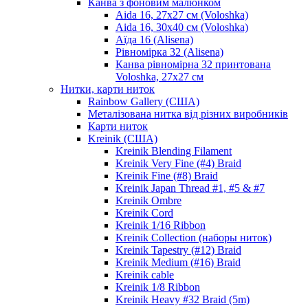
Канва з фоновим малюнком
Aida 16, 27х27 см (Voloshka)
Aida 16, 30х40 см (Voloshka)
Аїда 16 (Alisena)
Рівномірка 32 (Alisena)
Канва рівномірна 32 принтована
Voloshka, 27х27 см
Нитки, карти ниток
Rainbow Gallery (США)
Металізована нитка від різних виробників
Карти ниток
Kreinik (США)
Kreinik Blending Filament
Kreinik Very Fine (#4) Braid
Kreinik Fine (#8) Braid
Kreinik Japan Thread #1, #5 & #7
Kreinik Ombre
Kreinik Cord
Kreinik 1/16 Ribbon
Kreinik Collection (наборы ниток)
Kreinik Tapestry (#12) Braid
Kreinik Medium (#16) Braid
Kreinik cable
Kreinik 1/8 Ribbon
Kreinik Heavy #32 Braid (5m)