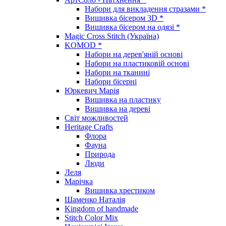
Набори для викладення стразами *
Вишивка бісером 3D *
Вишивка бісером на одязі *
Magic Cross Stitch (Україна)
KOMOD *
Набори на дерев'яній основі
Набори на пластиковій основі
Набори на тканині
Набори бісерні
Юркевич Марія
Вишивка на пластику
Вишивка на дереві
Світ можливостей
Heritage Crafts
Флора
Фауна
Природа
Люди
Леля
Марічка
Вишивка хрестиком
Шаменко Наталія
Kingdom of handmade
Stitch Color Mix