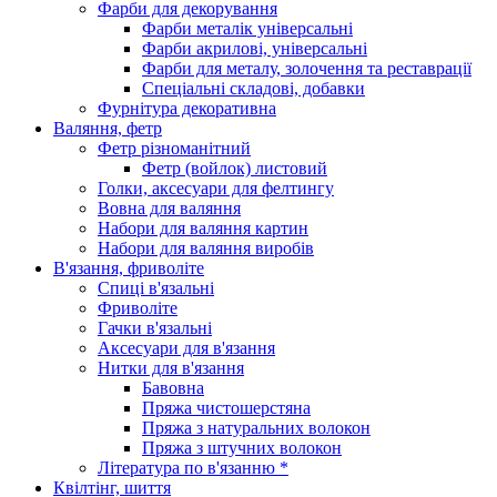
Фарби для декорування
Фарби металік універсальні
Фарби акрилові, універсальні
Фарби для металу, золочення та реставрації
Спеціальні складові, добавки
Фурнітура декоративна
Валяння, фетр
Фетр різноманітний
Фетр (войлок) листовий
Голки, аксесуари для фелтингу
Вовна для валяння
Набори для валяння картин
Набори для валяння виробів
В'язання, фриволіте
Спиці в'язальні
Фриволіте
Гачки в'язальні
Аксесуари для в'язання
Нитки для в'язання
Бавовна
Пряжа чистошерстяна
Пряжа з натуральних волокон
Пряжа з штучних волокон
Література по в'язанню *
Квілтінг, шиття