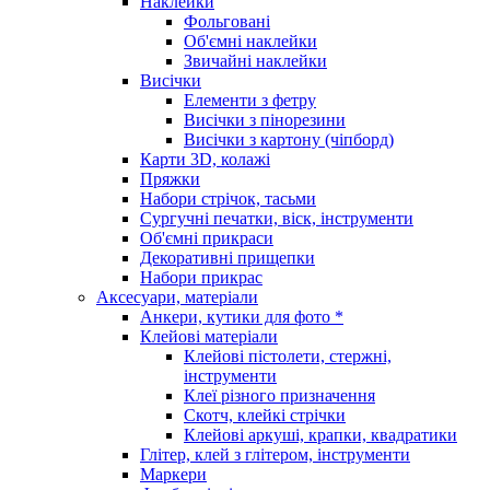
Наклейки
Фольговані
Об'ємні наклейки
Звичайні наклейки
Висічки
Елементи з фетру
Висічки з пінорезини
Висічки з картону (чіпборд)
Карти 3D, колажі
Пряжки
Набори стрічок, тасьми
Сургучні печатки, віск, інструменти
Об'ємні прикраси
Декоративні прищепки
Набори прикрас
Аксесуари, матеріали
Анкери, кутики для фото *
Клейові матеріали
Клейові пістолети, стержні,
інструменти
Клеї різного призначення
Скотч, клейкі стрічки
Клейові аркуші, крапки, квадратики
Глітер, клей з глітером, інструменти
Маркери