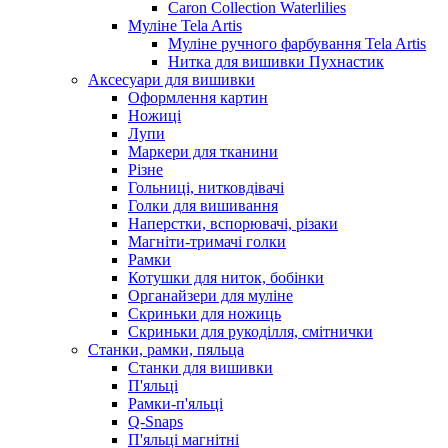
Caron Collection Waterlilies
Муліне Tela Artis
Муліне ручного фарбування Tela Artis
Нитка для вишивки Пухнастик
Аксесуари для вишивки
Оформлення картин
Ножиці
Лупи
Маркери для тканини
Різне
Гольниці, нитковдівачі
Голки для вишивання
Наперстки, вспорювачі, різаки
Магніти-тримачі голки
Рамки
Котушки для ниток, бобінки
Органайзери для муліне
Скриньки для ножиць
Скриньки для рукоділля, смітнички
Станки, рамки, пяльца
Станки для вишивки
П'яльці
Рамки-п'яльці
Q-Snaps
П'яльці магнітні