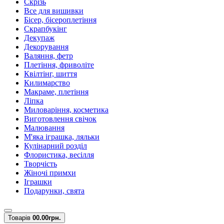
Скрізь
Все для вишивки
Бісер, бісероплетіння
Скрапбукінг
Декупаж
Декорування
Валяння, фетр
Плетіння, фриволіте
Квілтінг, шиття
Килимарство
Макраме, плетіння
Ліпка
Миловаріння, косметика
Виготовлення свічок
Малювання
М'яка іграшка, ляльки
Кулінарний розділ
Флористика, весілля
Творчість
Жіночі примхи
Іграшки
Подарунки, свята
Товарів
0
0.00грн.