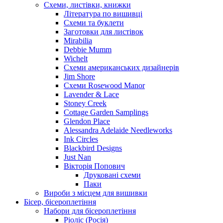
Схеми, листівки, книжки
Література по вишивці
Схеми та буклети
Заготовки для листівок
Mirabilia
Debbie Mumm
Wichelt
Схеми американських дизайнерів
Jim Shore
Cхеми Rosewood Manor
Lavender & Lace
Stoney Creek
Cottage Garden Samplings
Glendon Place
Alessandra Adelaide Needleworks
Ink Circles
Blackbird Designs
Just Nan
Вікторія Попович
Друковані схеми
Паки
Вироби з місцем для вишивки
Бісер, бісероплетіння
Набори для бісероплетіння
Ріоліс (Росія)