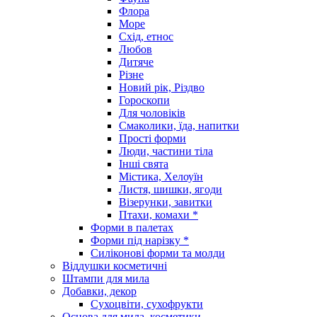
Флора
Море
Схід, етнос
Любов
Дитяче
Різне
Новий рік, Різдво
Гороскопи
Для чоловіків
Смаколики, їда, напитки
Прості форми
Люди, частини тіла
Інші свята
Містика, Хелоуїн
Листя, шишки, ягоди
Візерунки, завитки
Птахи, комахи *
Форми в палетах
Форми під нарізку *
Силіконові форми та молди
Віддушки косметичні
Штампи для мила
Добавки, декор
Сухоцвіти, сухофрукти
Основа для мила, косметики