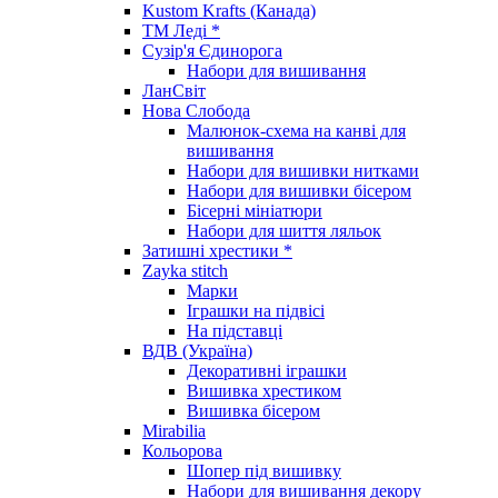
Kustom Krafts (Канада)
ТМ Леді *
Сузір'я Єдинорога
Набори для вишивання
ЛанСвіт
Нова Слобода
Малюнок-схема на канві для
вишивання
Набори для вишивки нитками
Набори для вишивки бісером
Бісерні мініатюри
Набори для шиття ляльок
Затишні хрестики *
Zayka stitch
Марки
Іграшки на підвісі
На підставці
ВДВ (Україна)
Декоративні іграшки
Вишивка хрестиком
Вишивка бісером
Mirabilia
Кольорова
Шопер під вишивку
Набори для вишивання декору