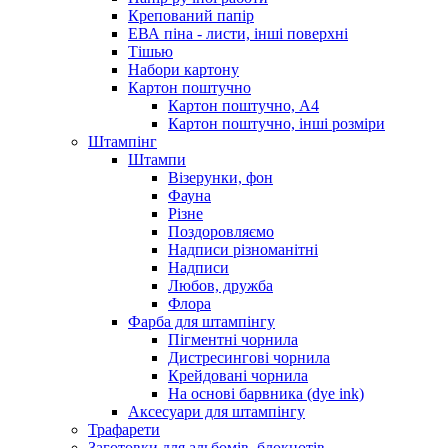
Крепований папір
ЕВА піна - листи, інші поверхні
Тішью
Набори картону
Картон поштучно
Картон поштучно, А4
Картон поштучно, інші розміри
Штампінг
Штампи
Візерунки, фон
Фауна
Різне
Поздоровляємо
Надписи різноманітні
Надписи
Любов, дружба
Флора
Фарба для штампінгу
Пігментні чорнила
Дистресингові чорнила
Крейдовані чорнила
На основі барвника (dye ink)
Аксесуари для штампінгу
Трафарети
Заготовки для альбомів, блокнотів