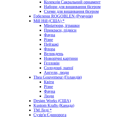
Колекція Сакральний орнамент
Набори для вишивання бісером
Схеми для вишивання бісером
Гобелени ROGOBLEN (Румунія)
Mill Hill (США) *
Мініатюри, іграшки
Прикраси, підвіси
Фауна
Різне
Пейзажі
Флора
Великдень
Новорічні картини
Гелловін
Солодощі, напої
Ангели, люди
Thea Gouverneur (Голандія)
Квіти
Різне
Фауна
Люди
Design Works (США)
Kustom Krafts (Канада)
ТМ Леді *
Сузір'я Єдинорога