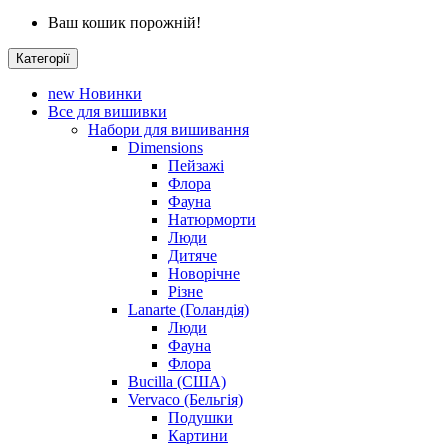
Ваш кошик порожній!
Категорії
new
Новинки
Все для вишивки
Набори для вишивання
Dimensions
Пейзажі
Флора
Фауна
Натюрморти
Люди
Дитяче
Новорічне
Різне
Lanarte (Голандія)
Люди
Фауна
Флора
Bucilla (США)
Vervaco (Бельгія)
Подушки
Картини