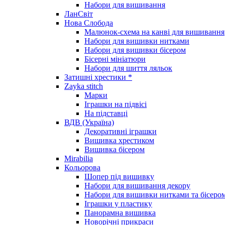
Набори для вишивання
ЛанСвіт
Нова Слобода
Малюнок-схема на канві для вишивання
Набори для вишивки нитками
Набори для вишивки бісером
Бісерні мініатюри
Набори для шиття ляльок
Затишні хрестики *
Zayka stitch
Марки
Іграшки на підвісі
На підставці
ВДВ (Україна)
Декоративні іграшки
Вишивка хрестиком
Вишивка бісером
Mirabilia
Кольорова
Шопер під вишивку
Набори для вишивання декору
Набори для вишивки нитками та бісеро
Іграшки у пластику
Панорамна вишивка
Новорічні прикраси