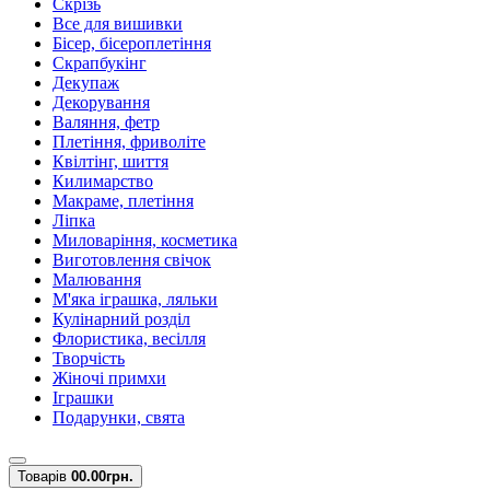
Скрізь
Все для вишивки
Бісер, бісероплетіння
Скрапбукінг
Декупаж
Декорування
Валяння, фетр
Плетіння, фриволіте
Квілтінг, шиття
Килимарство
Макраме, плетіння
Ліпка
Миловаріння, косметика
Виготовлення свічок
Малювання
М'яка іграшка, ляльки
Кулінарний розділ
Флористика, весілля
Творчість
Жіночі примхи
Іграшки
Подарунки, свята
Товарів
0
0.00грн.