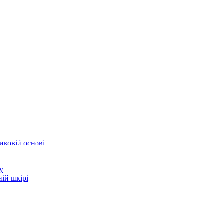
иковій основі
у
ій шкірі