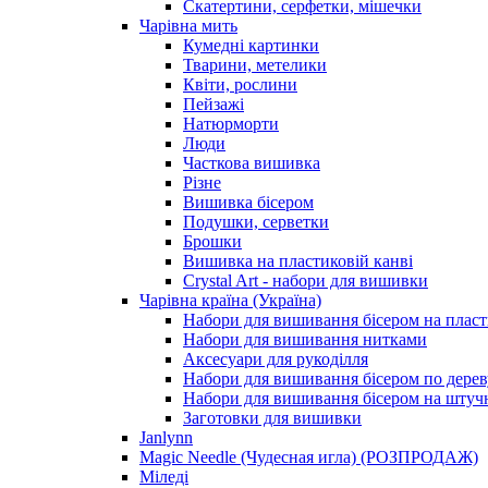
Скатертини, серфетки, мішечки
Чарiвна мить
Кумедні картинки
Тварини, метелики
Квіти, рослини
Пейзажі
Натюрморти
Люди
Часткова вишивка
Різне
Вишивка бісером
Подушки, серветки
Брошки
Вишивка на пластиковій канві
Crystal Art - набори для вишивки
Чарівна країна (Україна)
Набори для вишивання бісером на пласт
Набори для вишивання нитками
Аксесуари для рукоділля
Набори для вишивання бісером по дерев
Набори для вишивання бісером на штучн
Заготовки для вишивки
Janlynn
Magic Needle (Чудесная игла) (РОЗПРОДАЖ)
Міледі