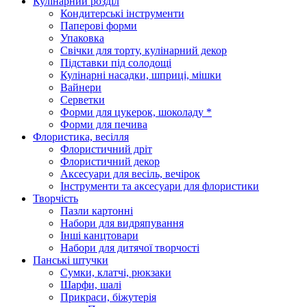
Кулінарний розділ
Кондитерські інструменти
Паперові форми
Упаковка
Свічки для торту, кулінарний декор
Підставки під солодощі
Кулінарні насадки, шприці, мішки
Вайнери
Серветки
Форми для цукерок, шоколаду *
Форми для печива
Флористика, весілля
Флористичний дріт
Флористичний декор
Аксесуари для весіль, вечірок
Інструменти та аксесуари для флористики
Творчість
Пазли картонні
Набори для видряпування
Інші канцтовари
Набори для дитячої творчості
Панські штучки
Сумки, клатчі, рюкзаки
Шарфи, шалі
Прикраси, біжутерія