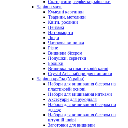
Скатертини, серфетки, мішечки
Чарiвна мить
Кумедні картинки
Тварини, метелики
Квіти, рослини
Пейзажі
Натюрморти
Люди
Часткова вишивка
Різне
Вишивка бісером
Подушки, серветки
Брошки
Вишивка на пластиковій канві
Crystal Art - набори для вишивки
Чарівна країна (Україна)
Набори для вишивання бісером на
пластиковій основі
Набори для вишивання нитками
Аксесуари для рукоділля
Набори для вишивання бісером по
дереву
Набори для вишивання бісером на
штучній шкірі
Заготовки для вишивки