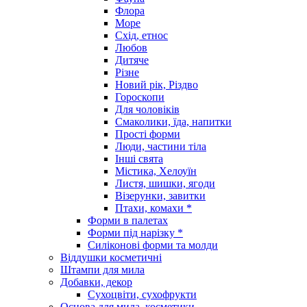
Флора
Море
Схід, етнос
Любов
Дитяче
Різне
Новий рік, Різдво
Гороскопи
Для чоловіків
Смаколики, їда, напитки
Прості форми
Люди, частини тіла
Інші свята
Містика, Хелоуїн
Листя, шишки, ягоди
Візерунки, завитки
Птахи, комахи *
Форми в палетах
Форми під нарізку *
Силіконові форми та молди
Віддушки косметичні
Штампи для мила
Добавки, декор
Сухоцвіти, сухофрукти
Основа для мила, косметики