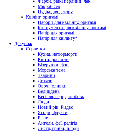
Фарби, рідкі перлини, лак
Мікробісер
Пудра для декору
Квілінг, оригамі
Набори для квілінгу, оригамі
Інструменти для квілінгу, оригамі
Папір для оригамі
Папір для квілінгу*
Декупаж
Серветки
Кухня, натюрморти
Квіти, рослини
Візерунки, фон
Морська тема
Тварини
Дитяче
Овочі, оливки
Великдень
Весілля, серця, любовь
Люди
Новий рік, Різдво
Ягоди, фрукти
Різне
Ангели, феї, релігія
Листя, гриби, плоди