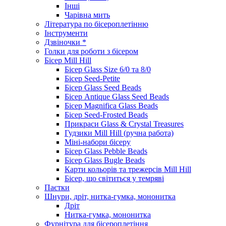
Інші
Чарівна мить
Література по бісероплетінню
Інструменти
Дзвіночки *
Голки для роботи з бісером
Бісер Mill Hill
Бісер Glass Size 6/0 та 8/0
Бісер Seed-Petite
Бісер Glass Seed Beads
Бісер Antique Glass Seed Beads
Бісер Magnifica Glass Beads
Бісер Seed-Frosted Beads
Прикраси Glass & Crystal Treasures
Гудзики Mill Hill (ручна работа)
Міні-набори бісеру
Бісер Glass Pebble Beads
Бісер Glass Bugle Beads
Карти кольорів та трежерсів Mill Hill
Бісер, що світиться у темряві
Паєтки
Шнури, дріт, нитка-гумка, мононитка
Дріт
Нитка-гумка, мононитка
Фурнітура для бісероплетіння