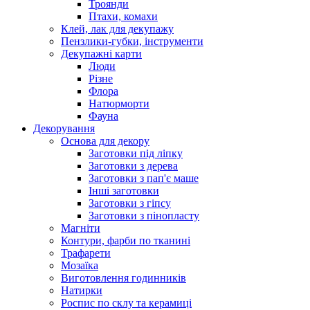
Троянди
Птахи, комахи
Клей, лак для декупажу
Пензлики-губки, інструменти
Декупажні карти
Люди
Різне
Флора
Натюрморти
Фауна
Декорування
Основа для декору
Заготовки під ліпку
Заготовки з дерева
Заготовки з пап'є маше
Інші заготовки
Заготовки з гіпсу
Заготовки з пінопласту
Магніти
Контури, фарби по тканині
Трафарети
Мозаїка
Виготовлення годинників
Натирки
Роспис по склу та керамиці