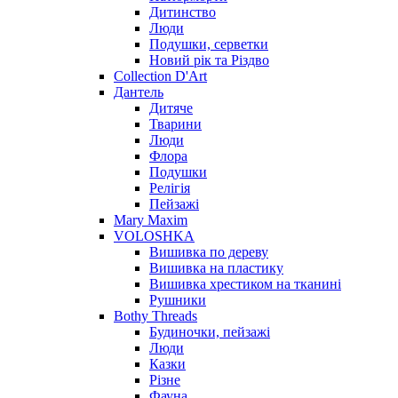
Дитинство
Люди
Подушки, серветки
Новий рік та Різдво
Collection D'Art
Дантель
Дитяче
Тварини
Люди
Флора
Подушки
Релігія
Пейзажі
Mary Maxim
VOLOSHKA
Вишивка по дереву
Вишивка на пластику
Вишивка хрестиком на тканині
Рушники
Bothy Threads
Будиночки, пейзажі
Люди
Казки
Різне
Фауна