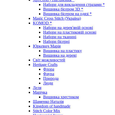
Набори для викладення стразами *
Вишивка бісером 3D *
Вишивка бісером на одязі *
Magic Cross Stitch (Україна)
KOMOD *
Набори на дерев'яній основі
Набори на пластиковій основі
Набори на тканині
Набори бісерні
Юркевич Марія
Вишивка на пластику
Вишивка на дереві
Світ можливостей
Heritage Crafts
Флора
Фауна
Природа
Люди
Леля
Марічка
Вишивка хрестиком
Шаменко Наталія
Kingdom of handmade
Stitch Color Mix