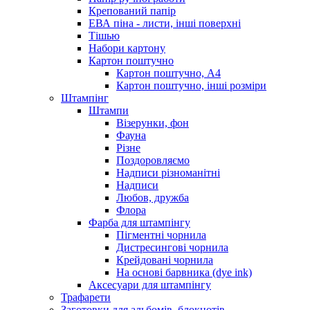
Крепований папір
ЕВА піна - листи, інші поверхні
Тішью
Набори картону
Картон поштучно
Картон поштучно, А4
Картон поштучно, інші розміри
Штампінг
Штампи
Візерунки, фон
Фауна
Різне
Поздоровляємо
Надписи різноманітні
Надписи
Любов, дружба
Флора
Фарба для штампінгу
Пігментні чорнила
Дистресингові чорнила
Крейдовані чорнила
На основі барвника (dye ink)
Аксесуари для штампінгу
Трафарети
Заготовки для альбомів, блокнотів