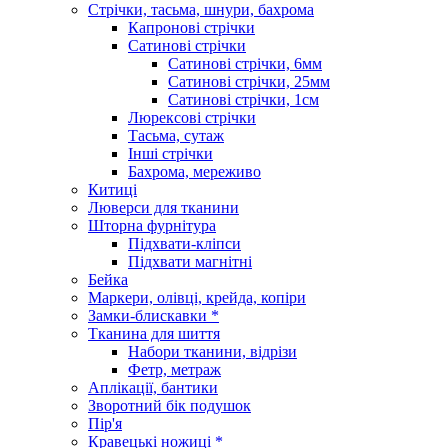
Стрічки, тасьма, шнури, бахрома
Капронові стрічки
Сатинові стрічки
Сатинові стрічки, 6мм
Сатинові стрічки, 25мм
Сатинові стрічки, 1см
Люрексові стрічки
Тасьма, сутаж
Інші стрічки
Бахрома, мереживо
Китиці
Люверси для тканини
Шторна фурнітура
Підхвати-кліпси
Підхвати магнітні
Бейка
Маркери, олівці, крейда, копіри
Замки-блискавки *
Тканина для шиття
Набори тканини, відрізи
Фетр, метраж
Аплікації, бантики
Зворотний бік подушок
Пір'я
Кравецькі ножиці *