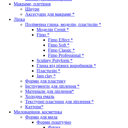
Макраме, плетіння
Шнури
Аксесуари для макраме *
Ліпка
Полімерна глина, моделін, пластилін *
Моделін Cernit *
Fimo *
Fimo Effect *
Fimo Soft *
Fimo Classic *
Fimo Professional *
Sculpey Polyform *
Глина від різних виробників *
Пластилін *
Jam clay *
Форми для пластику
Інструменти для ліплення *
Матеріали для ліплення*
Холодна емаль
Текстурні пластини для ліплення *
Каттери*
Миловаріння, косметика
Форми для мила
Форми поштучно
Фауна