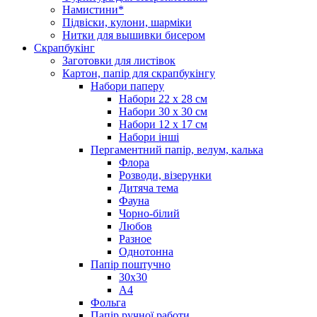
Намистини*
Підвіски, кулони, шарміки
Нитки для вышивки бисером
Скрапбукінг
Заготовки для листівок
Картон, папір для скрапбукінгу
Набори паперу
Набори 22 х 28 см
Набори 30 х 30 см
Набори 12 х 17 см
Набори інші
Пергаментний папір, велум, калька
Флора
Розводи, візерунки
Дитяча тема
Фауна
Чорно-білий
Любов
Разное
Однотонна
Папір поштучно
30х30
А4
Фольга
Папір ручної работи