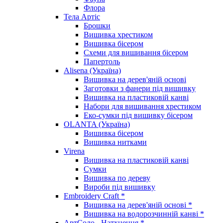
Флора
Тела Артіс
Брошки
Вишивка хрестиком
Вишивка бісером
Схеми для вишивання бісером
Папертоль
Alisena (Україна)
Вишивка на дерев'яній основі
Заготовки з фанери під вишивку
Вишивка на пластиковій канві
Набори для вишивання хрестиком
Еко-сумки під вишивку бісером
OLANTA (Україна)
Вишивка бісером
Вишивка нитками
Virena
Вишивка на пластиковій канві
Сумки
Вишивка по дереву
Вироби під вишивку
Embroidery Craft *
Вишивка на дерев'яній основі *
Вишивка на водорозчинній канві *
АртСоло - Натхнення *