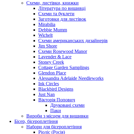
Схеми, листівки, книжки
Література по вишивці
Схеми та буклети
Заготовки для листівок
Mirabilia
Debbie Mumm
Wichelt
Схеми американських дизайнерів
Jim Shore
Cхеми Rosewood Manor
Lavender & Lace
Stoney Creek
Cottage Garden Samplings
Glendon Place
Alessandra Adelaide Needleworks
Ink Circles
Blackbird Designs
Just Nan
Вікторія Попович
Друковані схеми
Паки
Вироби з місцем для вишивки
Бісер, бісероплетіння
Набори для бісероплетіння
Ріоліс (Росія)