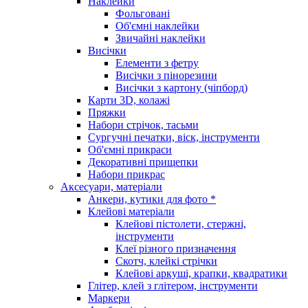
Наклейки
Фольговані
Об'ємні наклейки
Звичайні наклейки
Висічки
Елементи з фетру
Висічки з пінорезини
Висічки з картону (чіпборд)
Карти 3D, колажі
Пряжки
Набори стрічок, тасьми
Сургучні печатки, віск, інструменти
Об'ємні прикраси
Декоративні прищепки
Набори прикрас
Аксесуари, матеріали
Анкери, кутики для фото *
Клейові матеріали
Клейові пістолети, стержні,
інструменти
Клеї різного призначення
Скотч, клейкі стрічки
Клейові аркуші, крапки, квадратики
Глітер, клей з глітером, інструменти
Маркери