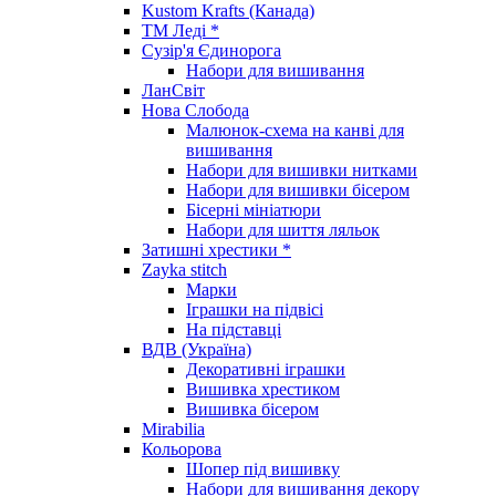
Kustom Krafts (Канада)
ТМ Леді *
Сузір'я Єдинорога
Набори для вишивання
ЛанСвіт
Нова Слобода
Малюнок-схема на канві для
вишивання
Набори для вишивки нитками
Набори для вишивки бісером
Бісерні мініатюри
Набори для шиття ляльок
Затишні хрестики *
Zayka stitch
Марки
Іграшки на підвісі
На підставці
ВДВ (Україна)
Декоративні іграшки
Вишивка хрестиком
Вишивка бісером
Mirabilia
Кольорова
Шопер під вишивку
Набори для вишивання декору