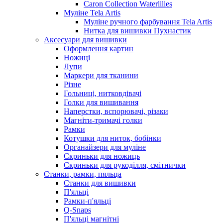
Caron Collection Waterlilies
Муліне Tela Artis
Муліне ручного фарбування Tela Artis
Нитка для вишивки Пухнастик
Аксесуари для вишивки
Оформлення картин
Ножиці
Лупи
Маркери для тканини
Різне
Гольниці, нитковдівачі
Голки для вишивання
Наперстки, вспорювачі, різаки
Магніти-тримачі голки
Рамки
Котушки для ниток, бобінки
Органайзери для муліне
Скриньки для ножиць
Скриньки для рукоділля, смітнички
Станки, рамки, пяльца
Станки для вишивки
П'яльці
Рамки-п'яльці
Q-Snaps
П'яльці магнітні