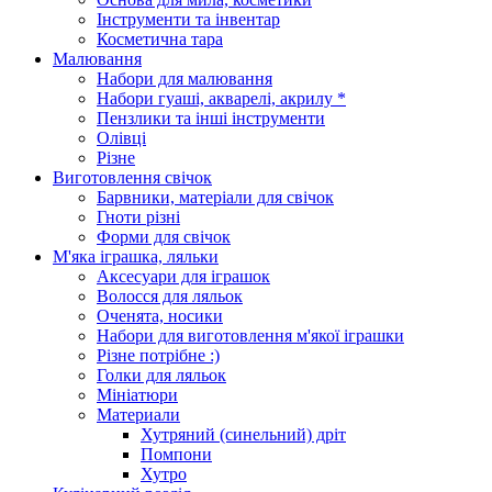
Інструменти та інвентар
Косметична тара
Малювання
Набори для малювання
Набори гуаші, акварелі, акрилу *
Пензлики та інші інструменти
Олівці
Різне
Виготовлення свічок
Барвники, матеріали для свічок
Гноти різні
Форми для свічок
М'яка іграшка, ляльки
Аксесуари для іграшок
Волосся для ляльок
Оченята, носики
Набори для виготовлення м'якої іграшки
Різне потрібне :)
Голки для ляльок
Мініатюри
Материали
Хутряний (синельний) дріт
Помпони
Хутро