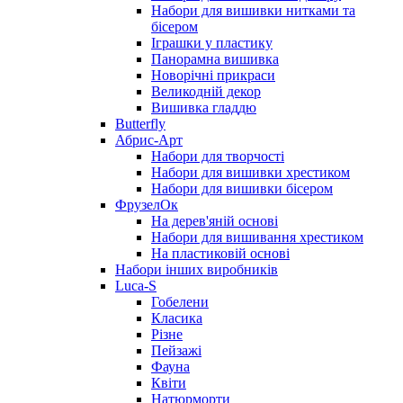
Набори для вишивки нитками та
бісером
Іграшки у пластику
Панорамна вишивка
Новорічні прикраси
Великодній декор
Вишивка гладдю
Butterfly
Абрис-Арт
Набори для творчості
Набори для вишивки хрестиком
Набори для вишивки бісером
ФрузелОк
На дерев'яній основі
Набори для вишивання хрестиком
На пластиковій основі
Набори інших виробників
Luca-S
Гобелени
Класика
Різне
Пейзажі
Фауна
Квіти
Натюрморти