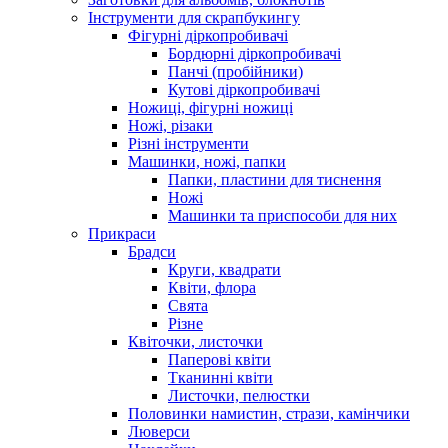
Інструменти для скрапбукингу
Фігурні діркопробивачі
Бордюрні діркопробивачі
Панчі (пробійники)
Кутові діркопробивачі
Ножиці, фігурні ножиці
Ножі, різаки
Різні інструменти
Машинки, ножі, папки
Папки, пластини для тиснення
Ножі
Машинки та приспособи для них
Прикраси
Брадси
Круги, квадрати
Квіти, флора
Свята
Різне
Квіточки, листочки
Паперові квіти
Тканинні квіти
Листочки, пелюстки
Половинки намистин, стрази, камінчики
Люверси