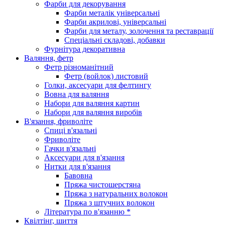
Фарби для декорування
Фарби металік універсальні
Фарби акрилові, універсальні
Фарби для металу, золочення та реставрації
Спеціальні складові, добавки
Фурнітура декоративна
Валяння, фетр
Фетр різноманітний
Фетр (войлок) листовий
Голки, аксесуари для фелтингу
Вовна для валяння
Набори для валяння картин
Набори для валяння виробів
В'язання, фриволіте
Спиці в'язальні
Фриволіте
Гачки в'язальні
Аксесуари для в'язання
Нитки для в'язання
Бавовна
Пряжа чистошерстяна
Пряжа з натуральних волокон
Пряжа з штучних волокон
Література по в'язанню *
Квілтінг, шиття