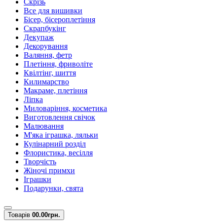
Скрізь
Все для вишивки
Бісер, бісероплетіння
Скрапбукінг
Декупаж
Декорування
Валяння, фетр
Плетіння, фриволіте
Квілтінг, шиття
Килимарство
Макраме, плетіння
Ліпка
Миловаріння, косметика
Виготовлення свічок
Малювання
М'яка іграшка, ляльки
Кулінарний розділ
Флористика, весілля
Творчість
Жіночі примхи
Іграшки
Подарунки, свята
Товарів
0
0.00грн.