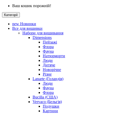
Ваш кошик порожній!
Категорії
new
Новинки
Все для вишивки
Набори для вишивання
Dimensions
Пейзажі
Флора
Фауна
Натюрморти
Люди
Дитяче
Новорічне
Різне
Lanarte (Голандія)
Люди
Фауна
Флора
Bucilla (США)
Vervaco (Бельгія)
Подушки
Картини