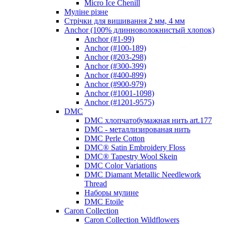
Micro Ice Chenill
Муліне різне
Стрічки для вишивання 2 мм, 4 мм
Anchor (100% длинноволокнистый хлопок)
Anchor (#1-99)
Anchor (#100-189)
Anchor (#203-298)
Anchor (#300-399)
Anchor (#400-899)
Anchor (#900-979)
Anchor (#1001-1098)
Anchor (#1201-9575)
DMC
DMC хлопчатобумажная нить art.177
DMC - металлизированая нить
DMC Perle Cotton
DMC® Satin Embroidery Floss
DMC® Tapestry Wool Skein
DMC Color Variations
DMC Diamant Metallic Needlework
Thread
Наборы мулине
DMC Etoile
Caron Collection
Caron Collection Wildflowers