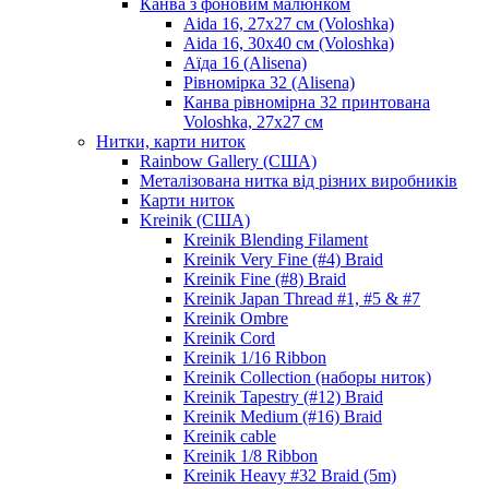
Канва з фоновим малюнком
Aida 16, 27х27 см (Voloshka)
Aida 16, 30х40 см (Voloshka)
Аїда 16 (Alisena)
Рівномірка 32 (Alisena)
Канва рівномірна 32 принтована
Voloshka, 27х27 см
Нитки, карти ниток
Rainbow Gallery (США)
Металізована нитка від різних виробників
Карти ниток
Kreinik (США)
Kreinik Blending Filament
Kreinik Very Fine (#4) Braid
Kreinik Fine (#8) Braid
Kreinik Japan Thread #1, #5 & #7
Kreinik Ombre
Kreinik Cord
Kreinik 1/16 Ribbon
Kreinik Collection (наборы ниток)
Kreinik Tapestry (#12) Braid
Kreinik Medium (#16) Braid
Kreinik cable
Kreinik 1/8 Ribbon
Kreinik Heavy #32 Braid (5m)