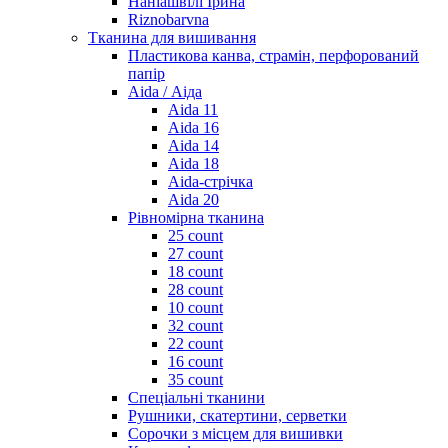
Наніашвілі Ірина
Riznobarvna
Тканина для вишивання
Пластикова канва, страмін, перфорований
папір
Aida / Аіда
Aida 11
Aida 16
Aida 14
Aida 18
Aida-стрічка
Aida 20
Рівномірна тканина
25 count
27 count
18 count
28 count
10 count
32 count
22 count
16 count
35 count
Спеціальні тканини
Рушники, скатертини, серветки
Сорочки з місцем для вишивки