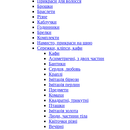
Прикраси для волосся
Брошки
Браслети
Різне
Каблучки
Годинники
Брелки
Комплекти
Намисто, прикраси на шию
Сережки, кліпси, кафи
Кафи
Асиметричні, з двох частин
Бантики
Сердця, любовь
Краплі
Імітація бірюзи
Імітація перлин
Предмети
Комахи
Квадратні, трикутні
Пташки
Імітація золота
Люди, частини тіла
Квіточки різні
Вечірні