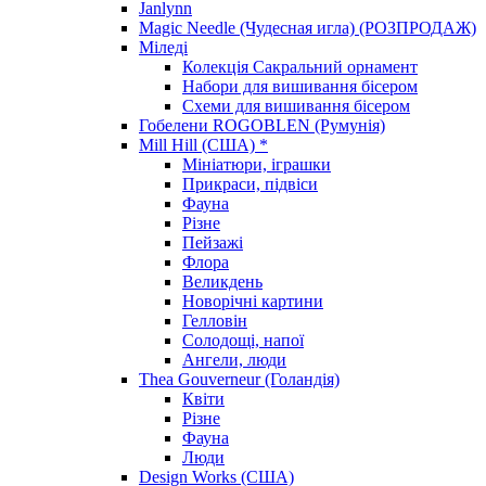
Janlynn
Magic Needle (Чудесная игла) (РОЗПРОДАЖ)
Міледі
Колекція Сакральний орнамент
Набори для вишивання бісером
Схеми для вишивання бісером
Гобелени ROGOBLEN (Румунія)
Mill Hill (США) *
Мініатюри, іграшки
Прикраси, підвіси
Фауна
Різне
Пейзажі
Флора
Великдень
Новорічні картини
Гелловін
Солодощі, напої
Ангели, люди
Thea Gouverneur (Голандія)
Квіти
Різне
Фауна
Люди
Design Works (США)