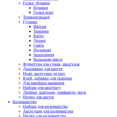
Голки, булавки
Булавки
Голки різні
Термоаплікації
Гудзики
Вінтаж
Тварини
Квіти
Дитячі
Свята
Подорожі
Захоплення
Кольорові мікси
Фурнітура для сумок, шкатулок
Допоміжне для шиття
Ножі, аксесуари до них
Клей, добавки для тканини
Для швейних машинок
Набори для квілтінгу
Лінійки, шаблони, трафарети, мати
Нитки для шиття
Килимарство
Набори для килимарства
Аксесуари для килимарства
Нитки для килимарства