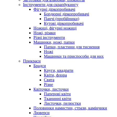
Інструменти для скрапбукингу
Фігурні діркопробивачі
Бордюрні діркопробивачі
Панчі (пробійники)
Кутові діркопробивачі
Ножиці, фігурні ножиці
Ножі, різаки
Різні інструменти
Машинки, ножі, папки
Папки, пластини для тиснення
Ножі
Машинки та приспособи для них
Прикраси
Брадси
Круги, квадрати
Квіти, флора
Свята
Різне
Квіточки, листочки
Паперові квіти
Тканинні квіти
Листочки, пелюстки
Половинки намистин, стрази, камінчики
Люверси