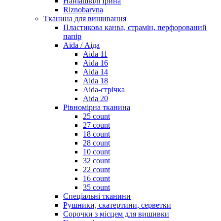
Наніашвілі Ірина
Riznobarvna
Тканина для вишивання
Пластикова канва, страмін, перфорований
папір
Aida / Аіда
Aida 11
Aida 16
Aida 14
Aida 18
Aida-стрічка
Aida 20
Рівномірна тканина
25 count
27 count
18 count
28 count
10 count
32 count
22 count
16 count
35 count
Спеціальні тканини
Рушники, скатертини, серветки
Сорочки з місцем для вишивки