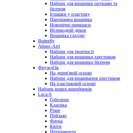
Набори для вишивки нитками та
бісером
Іграшки у пластику
Панорамна вишивка
Новорічні прикраси
Великодній декор
Вишивка гладдю
Butterfly
Абрис-Арт
Набори для творчості
Набори для вишивки хрестиком
Набори для вишивки бісером
ФрузелОк
На дерев'яній основі
Набори для вишивання хрестиком
На пластиковій основі
Набори інших виробників
Luca-S
Гобелени
Класика
Різне
Пейзажі
Фауна
Квіти
Натюрморти