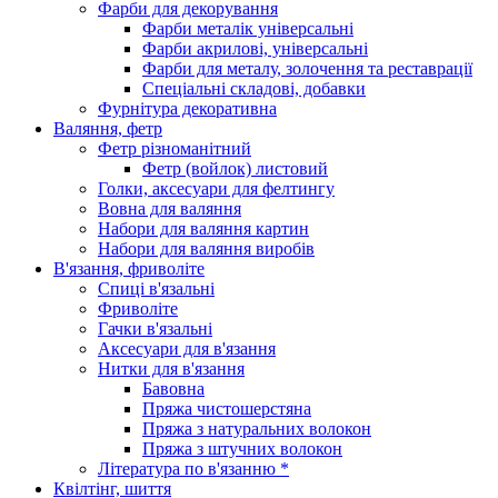
Фарби для декорування
Фарби металік універсальні
Фарби акрилові, універсальні
Фарби для металу, золочення та реставрації
Спеціальні складові, добавки
Фурнітура декоративна
Валяння, фетр
Фетр різноманітний
Фетр (войлок) листовий
Голки, аксесуари для фелтингу
Вовна для валяння
Набори для валяння картин
Набори для валяння виробів
В'язання, фриволіте
Спиці в'язальні
Фриволіте
Гачки в'язальні
Аксесуари для в'язання
Нитки для в'язання
Бавовна
Пряжа чистошерстяна
Пряжа з натуральних волокон
Пряжа з штучних волокон
Література по в'язанню *
Квілтінг, шиття