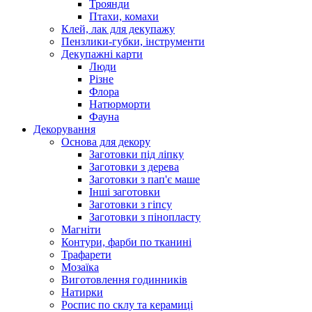
Троянди
Птахи, комахи
Клей, лак для декупажу
Пензлики-губки, інструменти
Декупажні карти
Люди
Різне
Флора
Натюрморти
Фауна
Декорування
Основа для декору
Заготовки під ліпку
Заготовки з дерева
Заготовки з пап'є маше
Інші заготовки
Заготовки з гіпсу
Заготовки з пінопласту
Магніти
Контури, фарби по тканині
Трафарети
Мозаїка
Виготовлення годинників
Натирки
Роспис по склу та керамиці