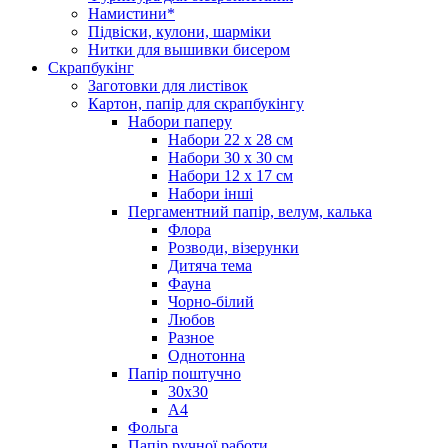
Намистини*
Підвіски, кулони, шарміки
Нитки для вышивки бисером
Скрапбукінг
Заготовки для листівок
Картон, папір для скрапбукінгу
Набори паперу
Набори 22 х 28 см
Набори 30 х 30 см
Набори 12 х 17 см
Набори інші
Пергаментний папір, велум, калька
Флора
Розводи, візерунки
Дитяча тема
Фауна
Чорно-білий
Любов
Разное
Однотонна
Папір поштучно
30х30
А4
Фольга
Папір ручної работи