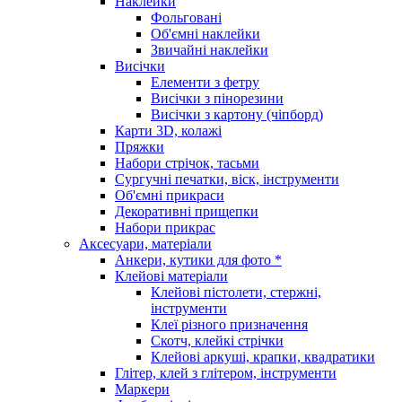
Наклейки
Фольговані
Об'ємні наклейки
Звичайні наклейки
Висічки
Елементи з фетру
Висічки з пінорезини
Висічки з картону (чіпборд)
Карти 3D, колажі
Пряжки
Набори стрічок, тасьми
Сургучні печатки, віск, інструменти
Об'ємні прикраси
Декоративні прищепки
Набори прикрас
Аксесуари, матеріали
Анкери, кутики для фото *
Клейові матеріали
Клейові пістолети, стержні,
інструменти
Клеї різного призначення
Скотч, клейкі стрічки
Клейові аркуші, крапки, квадратики
Глітер, клей з глітером, інструменти
Маркери