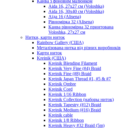
Канва з фоновим малюнком
Aida 16, 27х27 см (Voloshka)
Aida 16, 30х40 см (Voloshka)
Аїда 16 (Alisena)
Рівномірка 32 (Alisena)
Канва рівномірна 32 принтована
Voloshka, 27х27 см
Нитки, карти ниток
Rainbow Gallery (США)
Металізована нитка від різних виробників
Карти ниток
Kreinik (США)
Kreinik Blending Filament
Kreinik Very Fine (#4) Braid
Kreinik Fine (#8) Braid
Kreinik Japan Thread #1, #5 & #7
Kreinik Ombre
Kreinik Cord
Kreinik 1/16 Ribbon
Kreinik Collection (наборы ниток)
Kreinik Tapestry (#12) Braid
Kreinik Medium (#16) Braid
Kreinik cable
Kreinik 1/8 Ribbon
Kreinik Heavy #32 Braid (5m)