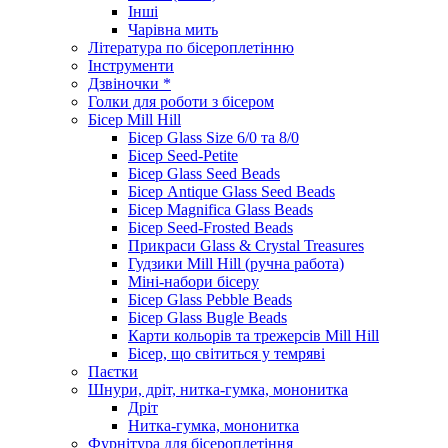
Інші
Чарівна мить
Література по бісероплетінню
Інструменти
Дзвіночки *
Голки для роботи з бісером
Бісер Mill Hill
Бісер Glass Size 6/0 та 8/0
Бісер Seed-Petite
Бісер Glass Seed Beads
Бісер Antique Glass Seed Beads
Бісер Magnifica Glass Beads
Бісер Seed-Frosted Beads
Прикраси Glass & Crystal Treasures
Гудзики Mill Hill (ручна работа)
Міні-набори бісеру
Бісер Glass Pebble Beads
Бісер Glass Bugle Beads
Карти кольорів та трежерсів Mill Hill
Бісер, що світиться у темряві
Паєтки
Шнури, дріт, нитка-гумка, мононитка
Дріт
Нитка-гумка, мононитка
Фурнітура для бісероплетіння