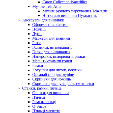
Caron Collection Waterlilies
Муліне Tela Artis
Муліне ручного фарбування Tela Artis
Нитка для вишивки Пухнастик
Аксесуари для вишивки
Оформлення картин
Ножиці
Лупи
Маркери для тканини
Різне
Гольниці, нитковдівачі
Голки для вишивання
Наперстки, вспорювачі, різаки
Магніти-тримачі голки
Рамки
Котушки для ниток, бобінки
Органайзери для муліне
Скриньки для ножиць
Скриньки для рукоділля, смітнички
Станки, рамки, пяльца
Станки для вишивки
П'яльці
Рамки-п'яльці
Q-Snaps
П'яльці магнітні