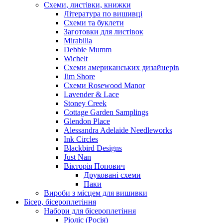
Схеми, листівки, книжки
Література по вишивці
Схеми та буклети
Заготовки для листівок
Mirabilia
Debbie Mumm
Wichelt
Схеми американських дизайнерів
Jim Shore
Cхеми Rosewood Manor
Lavender & Lace
Stoney Creek
Cottage Garden Samplings
Glendon Place
Alessandra Adelaide Needleworks
Ink Circles
Blackbird Designs
Just Nan
Вікторія Попович
Друковані схеми
Паки
Вироби з місцем для вишивки
Бісер, бісероплетіння
Набори для бісероплетіння
Ріоліс (Росія)