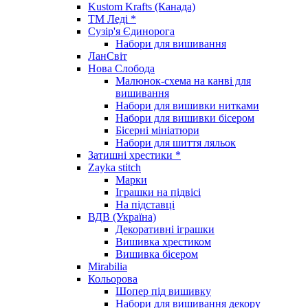
Kustom Krafts (Канада)
ТМ Леді *
Сузір'я Єдинорога
Набори для вишивання
ЛанСвіт
Нова Слобода
Малюнок-схема на канві для
вишивання
Набори для вишивки нитками
Набори для вишивки бісером
Бісерні мініатюри
Набори для шиття ляльок
Затишні хрестики *
Zayka stitch
Марки
Іграшки на підвісі
На підставці
ВДВ (Україна)
Декоративні іграшки
Вишивка хрестиком
Вишивка бісером
Mirabilia
Кольорова
Шопер під вишивку
Набори для вишивання декору