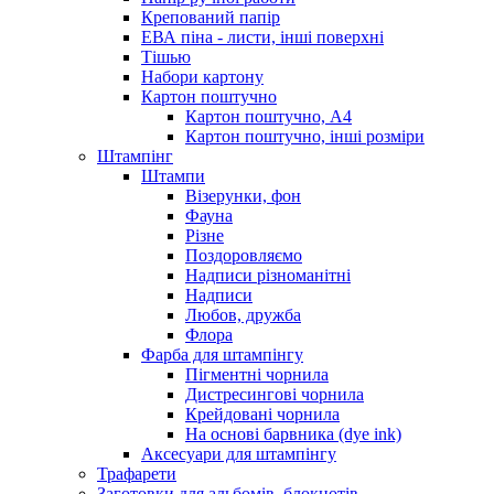
Крепований папір
ЕВА піна - листи, інші поверхні
Тішью
Набори картону
Картон поштучно
Картон поштучно, А4
Картон поштучно, інші розміри
Штампінг
Штампи
Візерунки, фон
Фауна
Різне
Поздоровляємо
Надписи різноманітні
Надписи
Любов, дружба
Флора
Фарба для штампінгу
Пігментні чорнила
Дистресингові чорнила
Крейдовані чорнила
На основі барвника (dye ink)
Аксесуари для штампінгу
Трафарети
Заготовки для альбомів, блокнотів