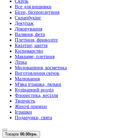
Скрізь
Все для вишивки
Бісер, бісероплетіння
Скрапбукінг
Декупаж
Декорування
Валяння, фетр
Плетіння, фриволіте
Квілтінг, шиття
Килимарство
Макраме, плетіння
Ліпка
Миловаріння, косметика
Виготовлення свічок
Малювання
М'яка іграшка, ляльки
Кулінарний розділ
Флористика, весілля
Творчість
Жіночі примхи
Іграшки
Подарунки, свята
Товарів
0
0.00грн.