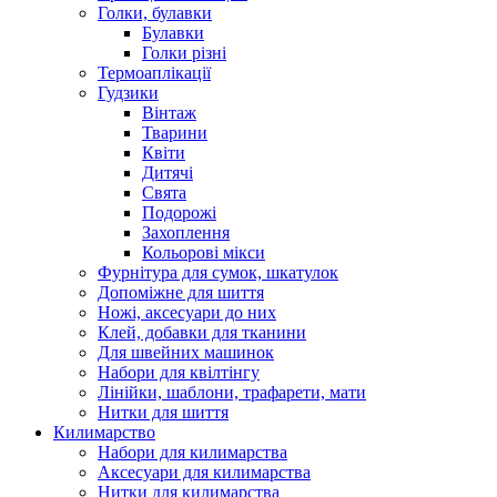
Голки, булавки
Булавки
Голки різні
Термоаплікації
Гудзики
Вінтаж
Тварини
Квіти
Дитячі
Свята
Подорожі
Захоплення
Кольорові мікси
Фурнітура для сумок, шкатулок
Допоміжне для шиття
Ножі, аксесуари до них
Клей, добавки для тканини
Для швейних машинок
Набори для квілтінгу
Лінійки, шаблони, трафарети, мати
Нитки для шиття
Килимарство
Набори для килимарства
Аксесуари для килимарства
Нитки для килимарства