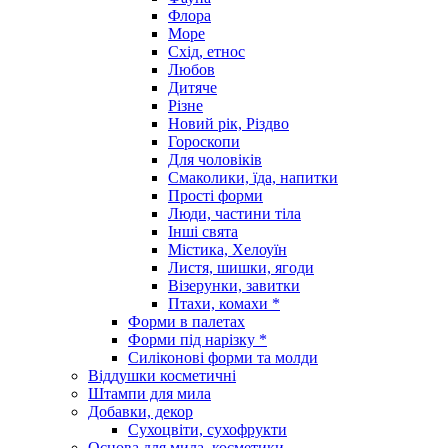
Флора
Море
Схід, етнос
Любов
Дитяче
Різне
Новий рік, Різдво
Гороскопи
Для чоловіків
Смаколики, їда, напитки
Прості форми
Люди, частини тіла
Інші свята
Містика, Хелоуїн
Листя, шишки, ягоди
Візерунки, завитки
Птахи, комахи *
Форми в палетах
Форми під нарізку *
Силіконові форми та молди
Віддушки косметичні
Штампи для мила
Добавки, декор
Сухоцвіти, сухофрукти
Основа для мила, косметики