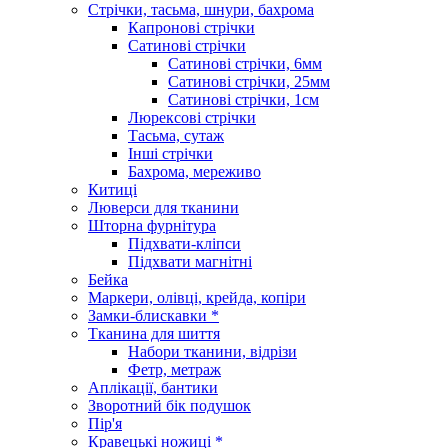
Стрічки, тасьма, шнури, бахрома
Капронові стрічки
Сатинові стрічки
Сатинові стрічки, 6мм
Сатинові стрічки, 25мм
Сатинові стрічки, 1см
Люрексові стрічки
Тасьма, сутаж
Інші стрічки
Бахрома, мереживо
Китиці
Люверси для тканини
Шторна фурнітура
Підхвати-кліпси
Підхвати магнітні
Бейка
Маркери, олівці, крейда, копіри
Замки-блискавки *
Тканина для шиття
Набори тканини, відрізи
Фетр, метраж
Аплікації, бантики
Зворотний бік подушок
Пір'я
Кравецькі ножиці *