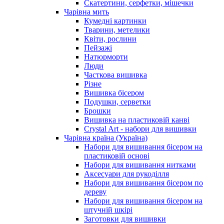
Скатертини, серфетки, мішечки
Чарiвна мить
Кумедні картинки
Тварини, метелики
Квіти, рослини
Пейзажі
Натюрморти
Люди
Часткова вишивка
Різне
Вишивка бісером
Подушки, серветки
Брошки
Вишивка на пластиковій канві
Crystal Art - набори для вишивки
Чарівна країна (Україна)
Набори для вишивання бісером на
пластиковій основі
Набори для вишивання нитками
Аксесуари для рукоділля
Набори для вишивання бісером по
дереву
Набори для вишивання бісером на
штучній шкірі
Заготовки для вишивки