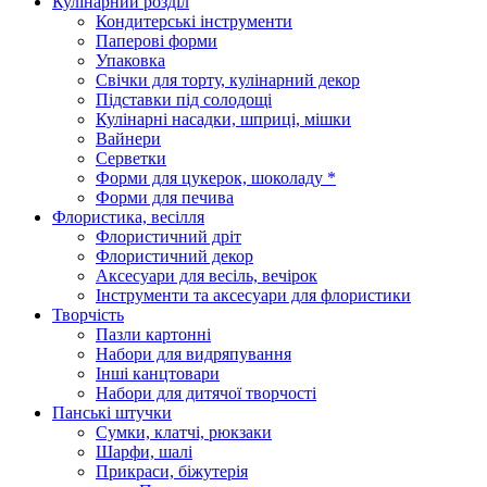
Кулінарний розділ
Кондитерські інструменти
Паперові форми
Упаковка
Свічки для торту, кулінарний декор
Підставки під солодощі
Кулінарні насадки, шприці, мішки
Вайнери
Серветки
Форми для цукерок, шоколаду *
Форми для печива
Флористика, весілля
Флористичний дріт
Флористичний декор
Аксесуари для весіль, вечірок
Інструменти та аксесуари для флористики
Творчість
Пазли картонні
Набори для видряпування
Інші канцтовари
Набори для дитячої творчості
Панські штучки
Сумки, клатчі, рюкзаки
Шарфи, шалі
Прикраси, біжутерія