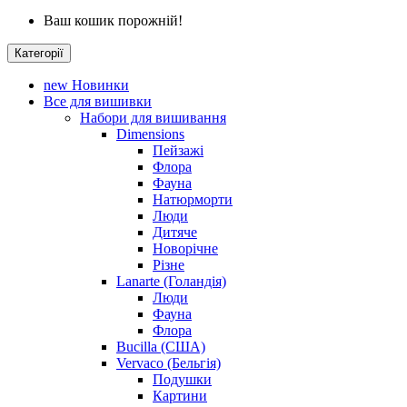
Ваш кошик порожній!
Категорії
new
Новинки
Все для вишивки
Набори для вишивання
Dimensions
Пейзажі
Флора
Фауна
Натюрморти
Люди
Дитяче
Новорічне
Різне
Lanarte (Голандія)
Люди
Фауна
Флора
Bucilla (США)
Vervaco (Бельгія)
Подушки
Картини