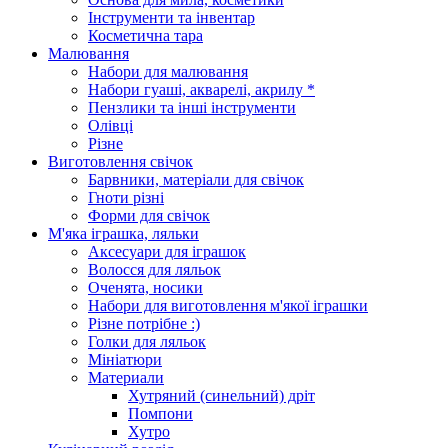
Інструменти та інвентар
Косметична тара
Малювання
Набори для малювання
Набори гуаші, акварелі, акрилу *
Пензлики та інші інструменти
Олівці
Різне
Виготовлення свічок
Барвники, матеріали для свічок
Гноти різні
Форми для свічок
М'яка іграшка, ляльки
Аксесуари для іграшок
Волосся для ляльок
Оченята, носики
Набори для виготовлення м'якої іграшки
Різне потрібне :)
Голки для ляльок
Мініатюри
Материали
Хутряний (синельний) дріт
Помпони
Хутро