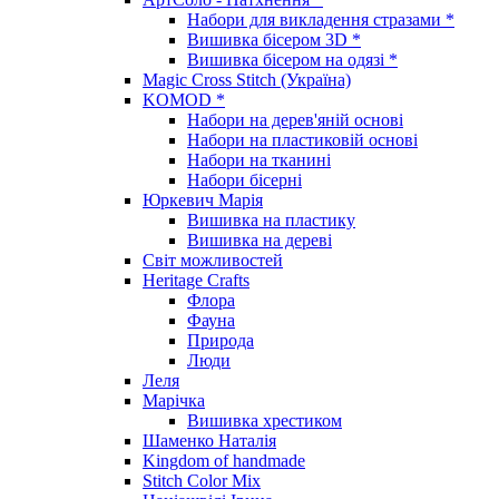
Набори для викладення стразами *
Вишивка бісером 3D *
Вишивка бісером на одязі *
Magic Cross Stitch (Україна)
KOMOD *
Набори на дерев'яній основі
Набори на пластиковій основі
Набори на тканині
Набори бісерні
Юркевич Марія
Вишивка на пластику
Вишивка на дереві
Світ можливостей
Heritage Crafts
Флора
Фауна
Природа
Люди
Леля
Марічка
Вишивка хрестиком
Шаменко Наталія
Kingdom of handmade
Stitch Color Mix