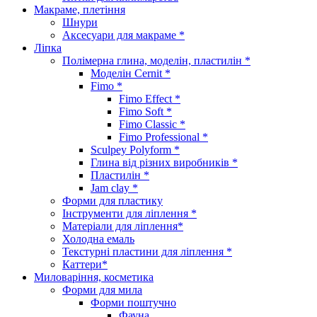
Макраме, плетіння
Шнури
Аксесуари для макраме *
Ліпка
Полімерна глина, моделін, пластилін *
Моделін Cernit *
Fimo *
Fimo Effect *
Fimo Soft *
Fimo Classic *
Fimo Professional *
Sculpey Polyform *
Глина від різних виробників *
Пластилін *
Jam clay *
Форми для пластику
Інструменти для ліплення *
Матеріали для ліплення*
Холодна емаль
Текстурні пластини для ліплення *
Каттери*
Миловаріння, косметика
Форми для мила
Форми поштучно
Фауна