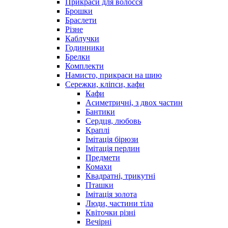
Прикраси для волосся
Брошки
Браслети
Різне
Каблучки
Годинники
Брелки
Комплекти
Намисто, прикраси на шию
Сережки, кліпси, кафи
Кафи
Асиметричні, з двох частин
Бантики
Сердця, любовь
Краплі
Імітація бірюзи
Імітація перлин
Предмети
Комахи
Квадратні, трикутні
Пташки
Імітація золота
Люди, частини тіла
Квіточки різні
Вечірні