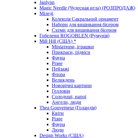
Janlynn
Magic Needle (Чудесная игла) (РОЗПРОДАЖ)
Міледі
Колекція Сакральний орнамент
Набори для вишивання бісером
Схеми для вишивання бісером
Гобелени ROGOBLEN (Румунія)
Mill Hill (США) *
Мініатюри, іграшки
Прикраси, підвіси
Фауна
Різне
Пейзажі
Флора
Великдень
Новорічні картини
Гелловін
Солодощі, напої
Ангели, люди
Thea Gouverneur (Голандія)
Квіти
Різне
Фауна
Люди
Design Works (США)