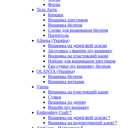
Флора
Тела Артіс
Брошки
Вишивка хрестиком
Вишивка бісером
Схеми для вишивання бісером
Папертоль
Alisena (Україна)
Вишивка на дерев'яній основі
Заготовки з фанери під вишивку
Вишивка на пластиковій канві
Набори для вишивання хрестиком
Еко-сумки під вишивку бісером
OLANTA (Україна)
Вишивка бісером
Вишивка нитками
Virena
Вишивка на пластиковій канві
Сумки
Вишивка по дереву
Вироби під вишивку
Embroidery Craft *
Вишивка на дерев'яній основі *
Вишивка на водорозчинній канві *
АртСоло - Натхнення *