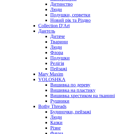
Дитинство
Люди
Подушки, серветки
Новий рік та Різдво
Collection D'Art
Дантель
Дитяче
Тварини
Люди
Флора
Подушки
Релігія
Пейзажі
Mary Maxim
VOLOSHKA
Вишивка по дереву
Вишивка на пластику
Вишивка хрестиком на тканині
Рушники
Bothy Threads
Будиночки, пейзажі
Люди
Казки
Різне
Фауна