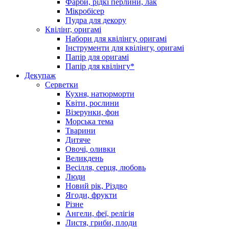
Фарби, рідкі перлини, лак
Мікробісер
Пудра для декору
Квілінг, оригамі
Набори для квілінгу, оригамі
Інструменти для квілінгу, оригамі
Папір для оригамі
Папір для квілінгу*
Декупаж
Серветки
Кухня, натюрморти
Квіти, рослини
Візерунки, фон
Морська тема
Тварини
Дитяче
Овочі, оливки
Великдень
Весілля, серця, любовь
Люди
Новий рік, Різдво
Ягоди, фрукти
Різне
Ангели, феї, релігія
Листя, гриби, плоди