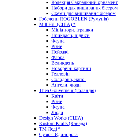
Колекція Сакральний орнамент
Набори для вишивання бісером
Схеми для вишивання бісером
Гобелени ROGOBLEN (Румунія)
Mill Hill (США) *
Мініатюри, іграшки
Прикраси, підвіси
Фауна
Різне
Пейзажі
Флора
Великдень
Новорічні картини
Гелловін
Солодощі, напої
Ангели, люди
Thea Gouverneur (Голандія)
Квіти
Різне
Фауна
Люди
Design Works (США)
Kustom Krafts (Канада)
ТМ Леді *
Сузір'я Єдинорога