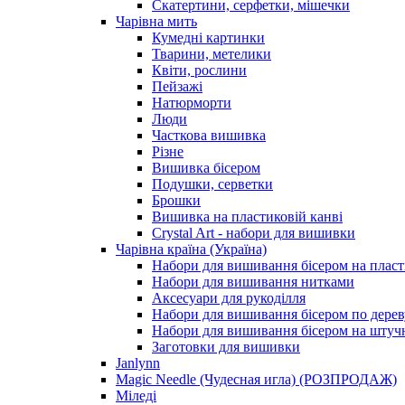
Скатертини, серфетки, мішечки
Чарiвна мить
Кумедні картинки
Тварини, метелики
Квіти, рослини
Пейзажі
Натюрморти
Люди
Часткова вишивка
Різне
Вишивка бісером
Подушки, серветки
Брошки
Вишивка на пластиковій канві
Crystal Art - набори для вишивки
Чарівна країна (Україна)
Набори для вишивання бісером на пласт
Набори для вишивання нитками
Аксесуари для рукоділля
Набори для вишивання бісером по дерев
Набори для вишивання бісером на штучн
Заготовки для вишивки
Janlynn
Magic Needle (Чудесная игла) (РОЗПРОДАЖ)
Міледі