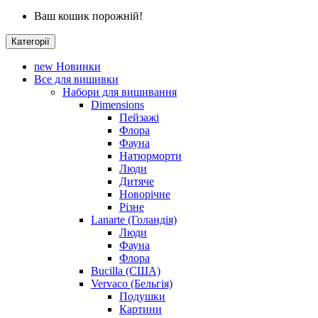
Ваш кошик порожній!
Категорії
new
Новинки
Все для вишивки
Набори для вишивання
Dimensions
Пейзажі
Флора
Фауна
Натюрморти
Люди
Дитяче
Новорічне
Різне
Lanarte (Голандія)
Люди
Фауна
Флора
Bucilla (США)
Vervaco (Бельгія)
Подушки
Картини