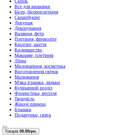
Скрізь
Все для вишивки
Бісер, бісероплетіння
Скрапбукінг
Декупаж
Декорування
Валяння, фетр
Плетіння, фриволіте
Квілтінг, шиття
Килимарство
Макраме, плетіння
Ліпка
Миловаріння, косметика
Виготовлення свічок
Малювання
М'яка іграшка, ляльки
Кулінарний розділ
Флористика, весілля
Творчість
Жіночі примхи
Іграшки
Подарунки, свята
Товарів
0
0.00грн.