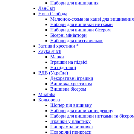
Набори для вишивання
ЛанСвіт
Нова Слобода
Малюнок-схема на канві для вишивання
Набори для вишивки нитками
Набори для вишивки бісером
Бісерні мініатюри
Набори для шиття ляльок
Затишні хрестики *
Zayka stitch
Марки
Іграшки на підвісі
На підставці
ВДВ (Україна)
Декоративні іграшки
Вишивка хрестиком
Вишивка бісером
Mirabilia
Кольорова
Шопер під вишивку
Набори для вишивання декору
Набори для вишивки нитками та бісеро
Іграшки у пластику
Панорамна вишивка
Новорічні прикраси