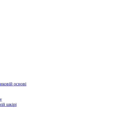
иковій основі
у
ій шкірі