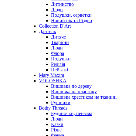
Дитинство
Люди
Подушки, серветки
Новий рік та Різдво
Collection D'Art
Дантель
Дитяче
Тварини
Люди
Флора
Подушки
Релігія
Пейзажі
Mary Maxim
VOLOSHKA
Вишивка по дереву
Вишивка на пластику
Вишивка хрестиком на тканині
Рушники
Bothy Threads
Будиночки, пейзажі
Люди
Казки
Різне
Фауна