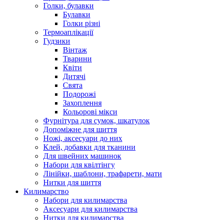
Голки, булавки
Булавки
Голки різні
Термоаплікації
Гудзики
Вінтаж
Тварини
Квіти
Дитячі
Свята
Подорожі
Захоплення
Кольорові мікси
Фурнітура для сумок, шкатулок
Допоміжне для шиття
Ножі, аксесуари до них
Клей, добавки для тканини
Для швейних машинок
Набори для квілтінгу
Лінійки, шаблони, трафарети, мати
Нитки для шиття
Килимарство
Набори для килимарства
Аксесуари для килимарства
Нитки для килимарства