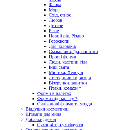
Флора
Море
Схід, етнос
Любов
Дитяче
Різне
Новий рік, Різдво
Гороскопи
Для чоловіків
Смаколики, їда, напитки
Прості форми
Люди, частини тіла
Інші свята
Містика, Хелоуїн
Листя, шишки, ягоди
Візерунки, завитки
Птахи, комахи *
Форми в палетах
Форми під нарізку *
Силіконові форми та молди
Віддушки косметичні
Штампи для мила
Добавки, декор
Сухоцвіти, сухофрукти
Основа для мила, косметики