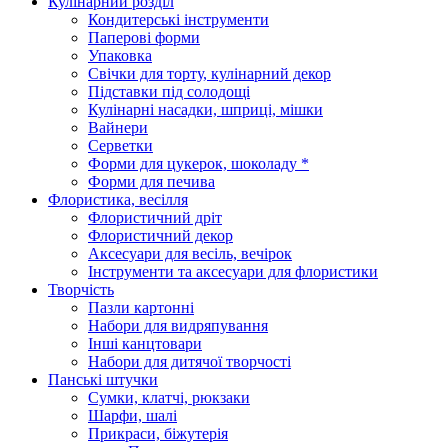
Кулінарний розділ
Кондитерські інструменти
Паперові форми
Упаковка
Свічки для торту, кулінарний декор
Підставки під солодощі
Кулінарні насадки, шприці, мішки
Вайнери
Серветки
Форми для цукерок, шоколаду *
Форми для печива
Флористика, весілля
Флористичний дріт
Флористичний декор
Аксесуари для весіль, вечірок
Інструменти та аксесуари для флористики
Творчість
Пазли картонні
Набори для видряпування
Інші канцтовари
Набори для дитячої творчості
Панські штучки
Сумки, клатчі, рюкзаки
Шарфи, шалі
Прикраси, біжутерія