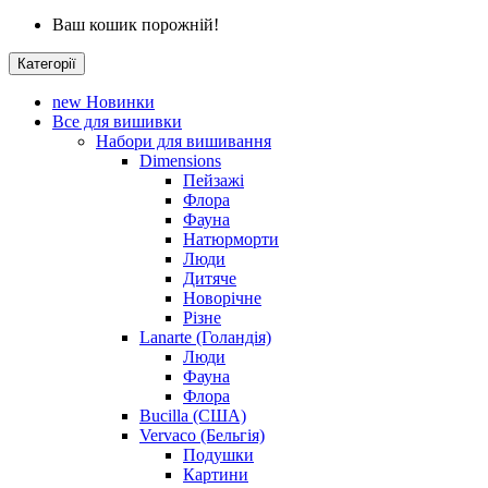
Ваш кошик порожній!
Категорії
new
Новинки
Все для вишивки
Набори для вишивання
Dimensions
Пейзажі
Флора
Фауна
Натюрморти
Люди
Дитяче
Новорічне
Різне
Lanarte (Голандія)
Люди
Фауна
Флора
Bucilla (США)
Vervaco (Бельгія)
Подушки
Картини