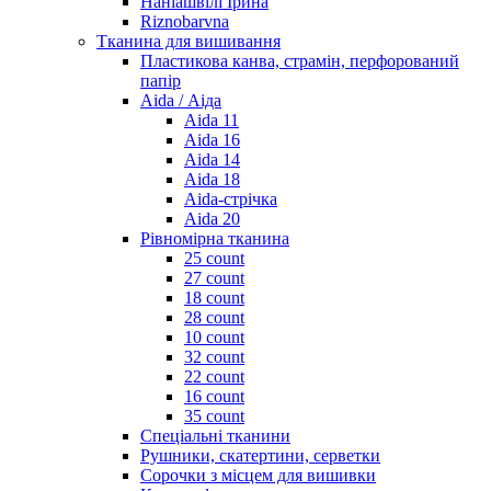
Наніашвілі Ірина
Riznobarvna
Тканина для вишивання
Пластикова канва, страмін, перфорований
папір
Aida / Аіда
Aida 11
Aida 16
Aida 14
Aida 18
Aida-стрічка
Aida 20
Рівномірна тканина
25 count
27 count
18 count
28 count
10 count
32 count
22 count
16 count
35 count
Спеціальні тканини
Рушники, скатертини, серветки
Сорочки з місцем для вишивки