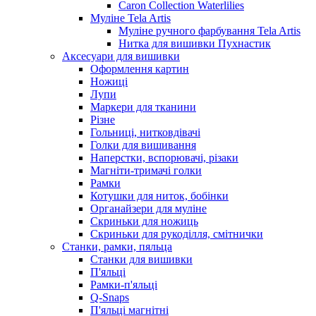
Caron Collection Waterlilies
Муліне Tela Artis
Муліне ручного фарбування Tela Artis
Нитка для вишивки Пухнастик
Аксесуари для вишивки
Оформлення картин
Ножиці
Лупи
Маркери для тканини
Різне
Гольниці, нитковдівачі
Голки для вишивання
Наперстки, вспорювачі, різаки
Магніти-тримачі голки
Рамки
Котушки для ниток, бобінки
Органайзери для муліне
Скриньки для ножиць
Скриньки для рукоділля, смітнички
Станки, рамки, пяльца
Станки для вишивки
П'яльці
Рамки-п'яльці
Q-Snaps
П'яльці магнітні