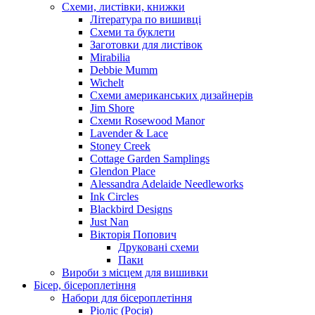
Схеми, листівки, книжки
Література по вишивці
Схеми та буклети
Заготовки для листівок
Mirabilia
Debbie Mumm
Wichelt
Схеми американських дизайнерів
Jim Shore
Cхеми Rosewood Manor
Lavender & Lace
Stoney Creek
Cottage Garden Samplings
Glendon Place
Alessandra Adelaide Needleworks
Ink Circles
Blackbird Designs
Just Nan
Вікторія Попович
Друковані схеми
Паки
Вироби з місцем для вишивки
Бісер, бісероплетіння
Набори для бісероплетіння
Ріоліс (Росія)