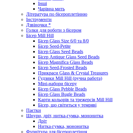
Інші
Чарівна мить
Література по бісероплетінню
Інструменти
Дзвіночки *
Голки для роботи з бісером
Бісер Mill Hill
Бісер Glass Size 6/0 та 8/0
Бісер Seed-Petite
Бісер Glass Seed Beads
Бісер Antique Glass Seed Beads
Бісер Magnifica Glass Beads
Бісер Seed-Frosted Beads
Прикраси Glass & Crystal Treasures
Гудзики Mill Hill (ручна работа)
Міні-набори бісеру
Бісер Glass Pebble Beads
Бісер Glass Bugle Beads
Карти кольорів та трежерсів Mill Hill
Бісер, що світиться у темряві
Паєтки
Шнури, дріт, нитка-гумка, мононитка
Дріт
Нитка-гумка, мононитка
Фурнітура для бісероплетіння