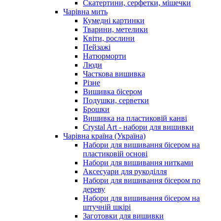
Скатертини, серфетки, мішечки
Чарiвна мить
Кумедні картинки
Тварини, метелики
Квіти, рослини
Пейзажі
Натюрморти
Люди
Часткова вишивка
Різне
Вишивка бісером
Подушки, серветки
Брошки
Вишивка на пластиковій канві
Crystal Art - набори для вишивки
Чарівна країна (Україна)
Набори для вишивання бісером на
пластиковій основі
Набори для вишивання нитками
Аксесуари для рукоділля
Набори для вишивання бісером по
дереву
Набори для вишивання бісером на
штучній шкірі
Заготовки для вишивки