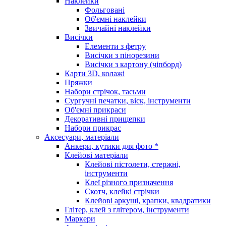
Наклейки
Фольговані
Об'ємні наклейки
Звичайні наклейки
Висічки
Елементи з фетру
Висічки з пінорезини
Висічки з картону (чіпборд)
Карти 3D, колажі
Пряжки
Набори стрічок, тасьми
Сургучні печатки, віск, інструменти
Об'ємні прикраси
Декоративні прищепки
Набори прикрас
Аксесуари, матеріали
Анкери, кутики для фото *
Клейові матеріали
Клейові пістолети, стержні,
інструменти
Клеї різного призначення
Скотч, клейкі стрічки
Клейові аркуші, крапки, квадратики
Глітер, клей з глітером, інструменти
Маркери