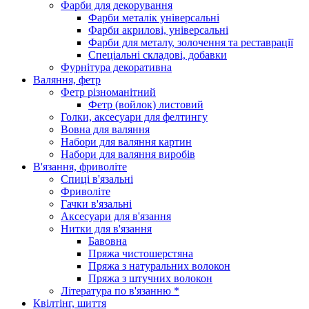
Фарби для декорування
Фарби металік універсальні
Фарби акрилові, універсальні
Фарби для металу, золочення та реставрації
Спеціальні складові, добавки
Фурнітура декоративна
Валяння, фетр
Фетр різноманітний
Фетр (войлок) листовий
Голки, аксесуари для фелтингу
Вовна для валяння
Набори для валяння картин
Набори для валяння виробів
В'язання, фриволіте
Спиці в'язальні
Фриволіте
Гачки в'язальні
Аксесуари для в'язання
Нитки для в'язання
Бавовна
Пряжа чистошерстяна
Пряжа з натуральних волокон
Пряжа з штучних волокон
Література по в'язанню *
Квілтінг, шиття