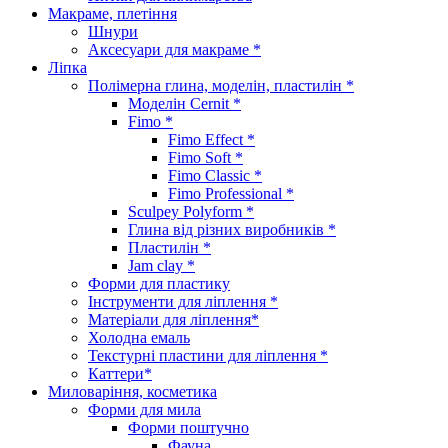
Макраме, плетіння
Шнури
Аксесуари для макраме *
Ліпка
Полімерна глина, моделін, пластилін *
Моделін Cernit *
Fimo *
Fimo Effect *
Fimo Soft *
Fimo Classic *
Fimo Professional *
Sculpey Polyform *
Глина від різних виробників *
Пластилін *
Jam clay *
Форми для пластику
Інструменти для ліплення *
Матеріали для ліплення*
Холодна емаль
Текстурні пластини для ліплення *
Каттери*
Миловаріння, косметика
Форми для мила
Форми поштучно
Фауна