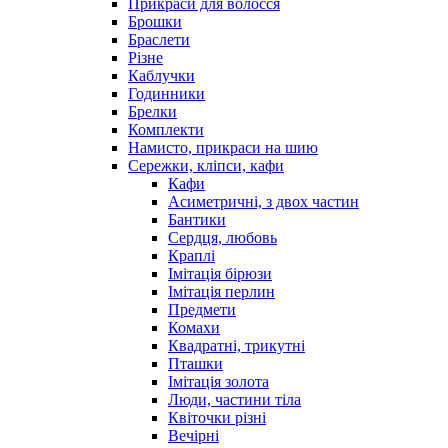
Прикраси для волосся
Брошки
Браслети
Різне
Каблучки
Годинники
Брелки
Комплекти
Намисто, прикраси на шию
Сережки, кліпси, кафи
Кафи
Асиметричні, з двох частин
Бантики
Сердця, любовь
Краплі
Імітація бірюзи
Імітація перлин
Предмети
Комахи
Квадратні, трикутні
Пташки
Імітація золота
Люди, частини тіла
Квіточки різні
Вечірні