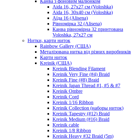
Канва з фоновим малюнком
Aida 16, 27х27 см (Voloshka)
Aida 16, 30х40 см (Voloshka)
Аїда 16 (Alisena)
Рівномірка 32 (Alisena)
Канва рівномірна 32 принтована
Voloshka, 27х27 см
Нитки, карти ниток
Rainbow Gallery (США)
Металізована нитка від різних виробників
Карти ниток
Kreinik (США)
Kreinik Blending Filament
Kreinik Very Fine (#4) Braid
Kreinik Fine (#8) Braid
Kreinik Japan Thread #1, #5 & #7
Kreinik Ombre
Kreinik Cord
Kreinik 1/16 Ribbon
Kreinik Collection (наборы ниток)
Kreinik Tapestry (#12) Braid
Kreinik Medium (#16) Braid
Kreinik cable
Kreinik 1/8 Ribbon
Kreinik Heavy #32 Braid (5m)