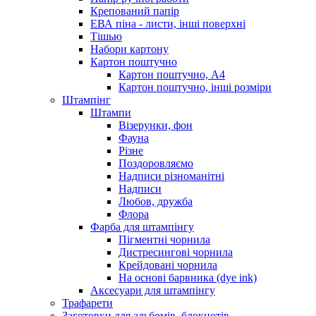
Крепований папір
ЕВА піна - листи, інші поверхні
Тішью
Набори картону
Картон поштучно
Картон поштучно, А4
Картон поштучно, інші розміри
Штампінг
Штампи
Візерунки, фон
Фауна
Різне
Поздоровляємо
Надписи різноманітні
Надписи
Любов, дружба
Флора
Фарба для штампінгу
Пігментні чорнила
Дистресингові чорнила
Крейдовані чорнила
На основі барвника (dye ink)
Аксесуари для штампінгу
Трафарети
Заготовки для альбомів, блокнотів