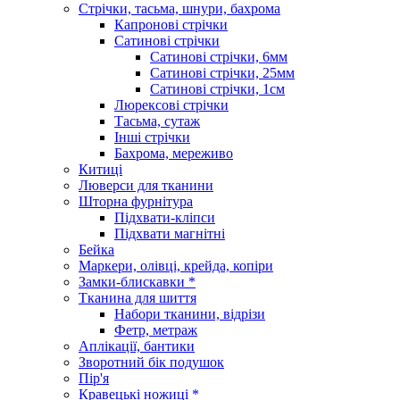
Стрічки, тасьма, шнури, бахрома
Капронові стрічки
Сатинові стрічки
Сатинові стрічки, 6мм
Сатинові стрічки, 25мм
Сатинові стрічки, 1см
Люрексові стрічки
Тасьма, сутаж
Інші стрічки
Бахрома, мереживо
Китиці
Люверси для тканини
Шторна фурнітура
Підхвати-кліпси
Підхвати магнітні
Бейка
Маркери, олівці, крейда, копіри
Замки-блискавки *
Тканина для шиття
Набори тканини, відрізи
Фетр, метраж
Аплікації, бантики
Зворотний бік подушок
Пір'я
Кравецькі ножиці *