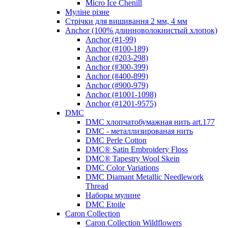
Micro Ice Chenill
Муліне різне
Стрічки для вишивання 2 мм, 4 мм
Anchor (100% длинноволокнистый хлопок)
Anchor (#1-99)
Anchor (#100-189)
Anchor (#203-298)
Anchor (#300-399)
Anchor (#400-899)
Anchor (#900-979)
Anchor (#1001-1098)
Anchor (#1201-9575)
DMC
DMC хлопчатобумажная нить art.177
DMC - металлизированая нить
DMC Perle Cotton
DMC® Satin Embroidery Floss
DMC® Tapestry Wool Skein
DMC Color Variations
DMC Diamant Metallic Needlework
Thread
Наборы мулине
DMC Etoile
Caron Collection
Caron Collection Wildflowers