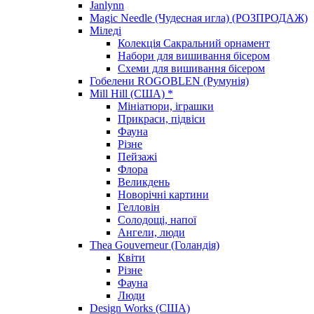
Janlynn
Magic Needle (Чудесная игла) (РОЗПРОДАЖ)
Міледі
Колекція Сакральний орнамент
Набори для вишивання бісером
Схеми для вишивання бісером
Гобелени ROGOBLEN (Румунія)
Mill Hill (США) *
Мініатюри, іграшки
Прикраси, підвіси
Фауна
Різне
Пейзажі
Флора
Великдень
Новорічні картини
Гелловін
Солодощі, напої
Ангели, люди
Thea Gouverneur (Голандія)
Квіти
Різне
Фауна
Люди
Design Works (США)