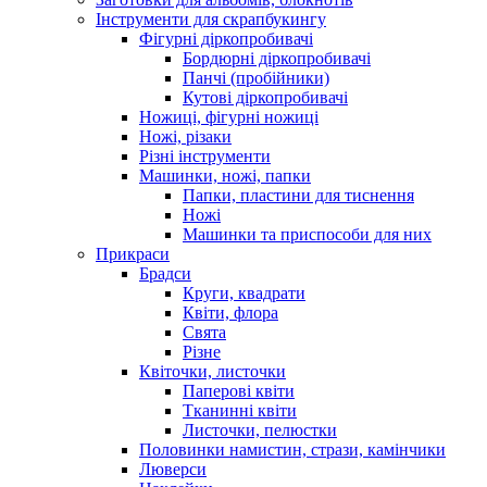
Інструменти для скрапбукингу
Фігурні діркопробивачі
Бордюрні діркопробивачі
Панчі (пробійники)
Кутові діркопробивачі
Ножиці, фігурні ножиці
Ножі, різаки
Різні інструменти
Машинки, ножі, папки
Папки, пластини для тиснення
Ножі
Машинки та приспособи для них
Прикраси
Брадси
Круги, квадрати
Квіти, флора
Свята
Різне
Квіточки, листочки
Паперові квіти
Тканинні квіти
Листочки, пелюстки
Половинки намистин, стрази, камінчики
Люверси