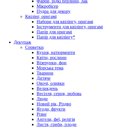
Фарби, рідкі перлини, лак
Мікробісер
Пудра для декору
Квілінг, оригамі
Набори для квілінгу, оригамі
Інструменти для квілінгу, оригамі
Папір для оригамі
Папір для квілінгу*
Декупаж
Серветки
Кухня, натюрморти
Квіти, рослини
Візерунки, фон
Морська тема
Тварини
Дитяче
Овочі, оливки
Великдень
Весілля, серця, любовь
Люди
Новий рік, Різдво
Ягоди, фрукти
Різне
Ангели, феї, релігія
Листя, гриби, плоди