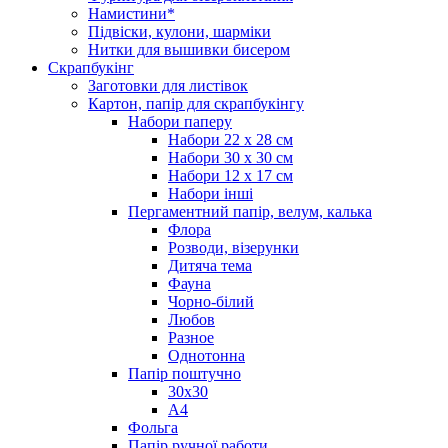
Намистини*
Підвіски, кулони, шарміки
Нитки для вышивки бисером
Скрапбукінг
Заготовки для листівок
Картон, папір для скрапбукінгу
Набори паперу
Набори 22 х 28 см
Набори 30 х 30 см
Набори 12 х 17 см
Набори інші
Пергаментний папір, велум, калька
Флора
Розводи, візерунки
Дитяча тема
Фауна
Чорно-білий
Любов
Разное
Однотонна
Папір поштучно
30х30
А4
Фольга
Папір ручної работи