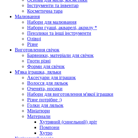
Інструменти та інвентар
Косметична тара
Малювання
Набори для малювання
Набори гуаші, акварелі, акрилу *
Пензлики та інші інструменти
Олівці
Різне
Виготовлення свічок
Барвники, матеріали для свічок
Гноти різні
Форми для свічок
М'яка іграшка, ляльки
Аксесуари для іграшок
Волосся для ляльок
Оченята, носики
Набори для виготовлення м'якої іграшки
Різне потрібне :)
Голки для ляльок
Мініатюри
Материали
Хутряний (синельний) дріт
Помпони
Хутро