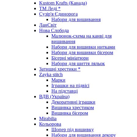
Kustom Krafts (Канада)
ТМ Леді *
Сузір'я Єдинорога
Набори для вишивання
ЛанСвіт
Нова Слобода
Малюнок-схема на канві для
вишивання
Набори для вишивки нитками
Набори для вишивки бісером
Бісерні мініатюри
Набори для шиття ляльок
Затишні хрестики *
Zayka stitch
Марки
Іграшки на підвісі
На підставці
ВДВ (Україна)
Декоративні іграшки
Вишивка хрестиком
Вишивка бісером
Mirabilia
Кольорова
Шопер під вишивку
Набори для вишивання декору