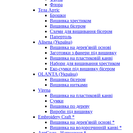
Флора
Тела Артіс
Брошки
Вишивка хрестиком
Вишивка бісером
Схеми для вишивання бісером
Папертоль
Alisena (Україна)
Вишивка на дерев'яній основі
Заготовки з фанери під вишивку
Вишивка на пластиковій канві
Набори для вишивання хрестиком
Еко-сумки під вишивку бісером
OLANTA (Україна)
Вишивка бісером
Вишивка нитками
Virena
Вишивка на пластиковій канві
Сумки
Вишивка по дереву
Вироби під вишивку
Embroidery Craft *
Вишивка на дерев'яній основі *
Вишивка на водорозчинній канві *
АртСоло - Натхнення *