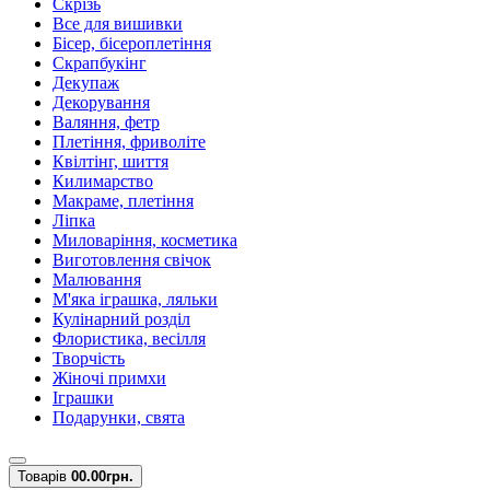
Скрізь
Все для вишивки
Бісер, бісероплетіння
Скрапбукінг
Декупаж
Декорування
Валяння, фетр
Плетіння, фриволіте
Квілтінг, шиття
Килимарство
Макраме, плетіння
Ліпка
Миловаріння, косметика
Виготовлення свічок
Малювання
М'яка іграшка, ляльки
Кулінарний розділ
Флористика, весілля
Творчість
Жіночі примхи
Іграшки
Подарунки, свята
Товарів
0
0.00грн.