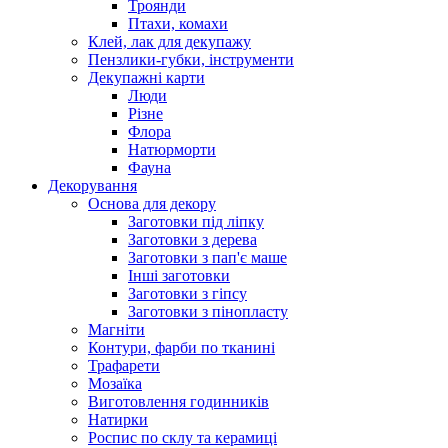
Троянди
Птахи, комахи
Клей, лак для декупажу
Пензлики-губки, інструменти
Декупажні карти
Люди
Різне
Флора
Натюрморти
Фауна
Декорування
Основа для декору
Заготовки під ліпку
Заготовки з дерева
Заготовки з пап'є маше
Інші заготовки
Заготовки з гіпсу
Заготовки з пінопласту
Магніти
Контури, фарби по тканині
Трафарети
Мозаїка
Виготовлення годинників
Натирки
Роспис по склу та керамиці