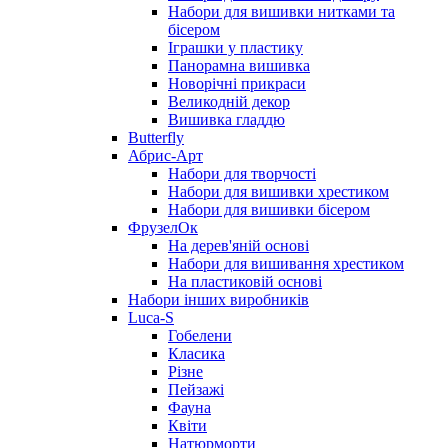
Набори для вишивки нитками та
бісером
Іграшки у пластику
Панорамна вишивка
Новорічні прикраси
Великодній декор
Вишивка гладдю
Butterfly
Абрис-Арт
Набори для творчості
Набори для вишивки хрестиком
Набори для вишивки бісером
ФрузелОк
На дерев'яній основі
Набори для вишивання хрестиком
На пластиковій основі
Набори інших виробників
Luca-S
Гобелени
Класика
Різне
Пейзажі
Фауна
Квіти
Натюрморти