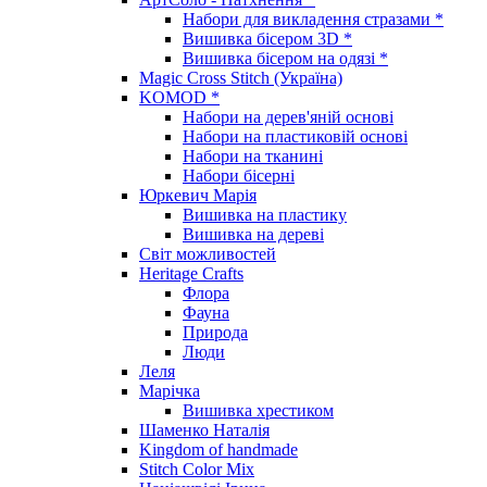
Набори для викладення стразами *
Вишивка бісером 3D *
Вишивка бісером на одязі *
Magic Cross Stitch (Україна)
KOMOD *
Набори на дерев'яній основі
Набори на пластиковій основі
Набори на тканині
Набори бісерні
Юркевич Марія
Вишивка на пластику
Вишивка на дереві
Світ можливостей
Heritage Crafts
Флора
Фауна
Природа
Люди
Леля
Марічка
Вишивка хрестиком
Шаменко Наталія
Kingdom of handmade
Stitch Color Mix