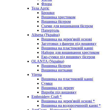
Флора
Тела Артіс
Брошки
Вишивка хрестиком
Вишивка бісером
Схеми для вишивання бісером
Папертоль
Alisena (Україна)
Вишивка на дерев'яній основі
Заготовки з фанери під вишивку
Вишивка на пластиковій канві
Набори для вишивання хрестиком
Еко-сумки під вишивку бісером
OLANTA (Україна)
Вишивка бісером
Вишивка нитками
Virena
Вишивка на пластиковій канві
Сумки
Вишивка по дереву
Вироби під вишивку
Embroidery Craft *
Вишивка на дерев'яній основі *
Вишивка на водорозчинній канві *
АртСоло - Натхнення *