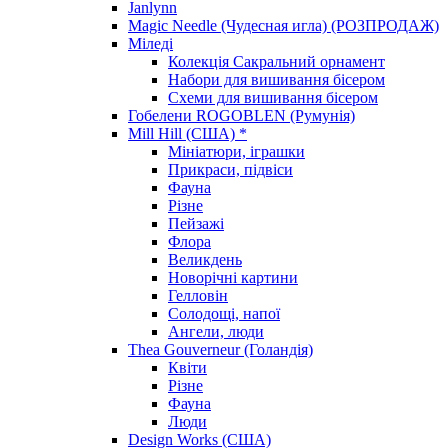
Janlynn
Magic Needle (Чудесная игла) (РОЗПРОДАЖ)
Міледі
Колекція Сакральний орнамент
Набори для вишивання бісером
Схеми для вишивання бісером
Гобелени ROGOBLEN (Румунія)
Mill Hill (США) *
Мініатюри, іграшки
Прикраси, підвіси
Фауна
Різне
Пейзажі
Флора
Великдень
Новорічні картини
Гелловін
Солодощі, напої
Ангели, люди
Thea Gouverneur (Голандія)
Квіти
Різне
Фауна
Люди
Design Works (США)