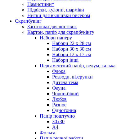
Намистини*
Підвіски, кулони, шарміки
Нитки для вышивки бисером
Скрапбукінг
Заготовки для листівок
Картон, папір для скрапбукінгу
Набори паперу
Набори 22 х 28 см
Набори 30 х 30 см
Набори 12 х 17 см
Набори інші
Пергаментний папір, велум, калька
Флора
Розводи, візерунки
Дитяча тема
Фауна
Чорно-білий
Любов
Разное
Однотонна
Папір поштучно
30х30
А4
Фольга
Папір ручної работи