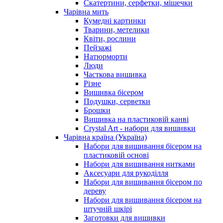
Скатертини, серфетки, мішечки
Чарiвна мить
Кумедні картинки
Тварини, метелики
Квіти, рослини
Пейзажі
Натюрморти
Люди
Часткова вишивка
Різне
Вишивка бісером
Подушки, серветки
Брошки
Вишивка на пластиковій канві
Crystal Art - набори для вишивки
Чарівна країна (Україна)
Набори для вишивання бісером на
пластиковій основі
Набори для вишивання нитками
Аксесуари для рукоділля
Набори для вишивання бісером по
дереву
Набори для вишивання бісером на
штучній шкірі
Заготовки для вишивки