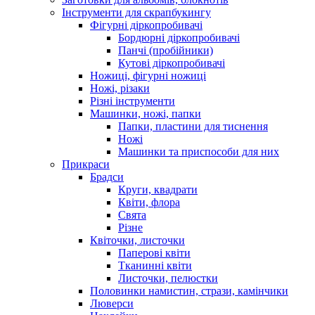
Інструменти для скрапбукингу
Фігурні діркопробивачі
Бордюрні діркопробивачі
Панчі (пробійники)
Кутові діркопробивачі
Ножиці, фігурні ножиці
Ножі, різаки
Різні інструменти
Машинки, ножі, папки
Папки, пластини для тиснення
Ножі
Машинки та приспособи для них
Прикраси
Брадси
Круги, квадрати
Квіти, флора
Свята
Різне
Квіточки, листочки
Паперові квіти
Тканинні квіти
Листочки, пелюстки
Половинки намистин, стрази, камінчики
Люверси