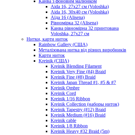
Канва з фоновим малюнком
Aida 16, 27х27 см (Voloshka)
Aida 16, 30х40 см (Voloshka)
Аїда 16 (Alisena)
Рівномірка 32 (Alisena)
Канва рівномірна 32 принтована
Voloshka, 27х27 см
Нитки, карти ниток
Rainbow Gallery (США)
Металізована нитка від різних виробників
Карти ниток
Kreinik (США)
Kreinik Blending Filament
Kreinik Very Fine (#4) Braid
Kreinik Fine (#8) Braid
Kreinik Japan Thread #1, #5 & #7
Kreinik Ombre
Kreinik Cord
Kreinik 1/16 Ribbon
Kreinik Collection (наборы ниток)
Kreinik Tapestry (#12) Braid
Kreinik Medium (#16) Braid
Kreinik cable
Kreinik 1/8 Ribbon
Kreinik Heavy #32 Braid (5m)