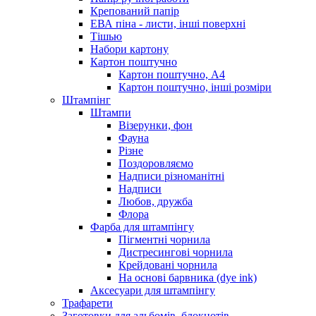
Крепований папір
ЕВА піна - листи, інші поверхні
Тішью
Набори картону
Картон поштучно
Картон поштучно, А4
Картон поштучно, інші розміри
Штампінг
Штампи
Візерунки, фон
Фауна
Різне
Поздоровляємо
Надписи різноманітні
Надписи
Любов, дружба
Флора
Фарба для штампінгу
Пігментні чорнила
Дистресингові чорнила
Крейдовані чорнила
На основі барвника (dye ink)
Аксесуари для штампінгу
Трафарети
Заготовки для альбомів, блокнотів