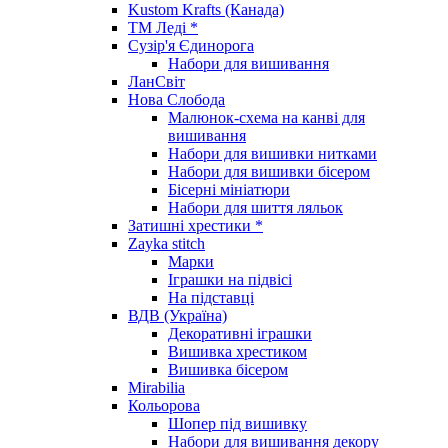
Kustom Krafts (Канада)
ТМ Леді *
Сузір'я Єдинорога
Набори для вишивання
ЛанСвіт
Нова Слобода
Малюнок-схема на канві для
вишивання
Набори для вишивки нитками
Набори для вишивки бісером
Бісерні мініатюри
Набори для шиття ляльок
Затишні хрестики *
Zayka stitch
Марки
Іграшки на підвісі
На підставці
ВДВ (Україна)
Декоративні іграшки
Вишивка хрестиком
Вишивка бісером
Mirabilia
Кольорова
Шопер під вишивку
Набори для вишивання декору