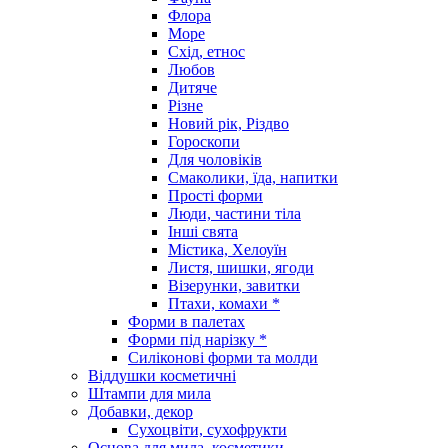
Флора
Море
Схід, етнос
Любов
Дитяче
Різне
Новий рік, Різдво
Гороскопи
Для чоловіків
Смаколики, їда, напитки
Прості форми
Люди, частини тіла
Інші свята
Містика, Хелоуїн
Листя, шишки, ягоди
Візерунки, завитки
Птахи, комахи *
Форми в палетах
Форми під нарізку *
Силіконові форми та молди
Віддушки косметичні
Штампи для мила
Добавки, декор
Сухоцвіти, сухофрукти
Основа для мила, косметики