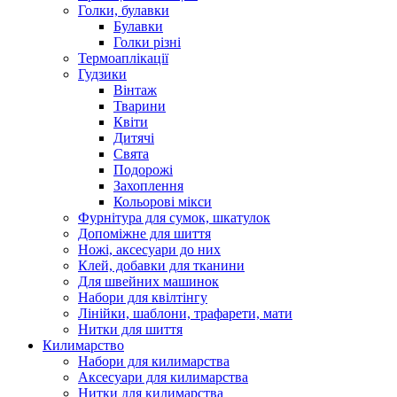
Голки, булавки
Булавки
Голки різні
Термоаплікації
Гудзики
Вінтаж
Тварини
Квіти
Дитячі
Свята
Подорожі
Захоплення
Кольорові мікси
Фурнітура для сумок, шкатулок
Допоміжне для шиття
Ножі, аксесуари до них
Клей, добавки для тканини
Для швейних машинок
Набори для квілтінгу
Лінійки, шаблони, трафарети, мати
Нитки для шиття
Килимарство
Набори для килимарства
Аксесуари для килимарства
Нитки для килимарства