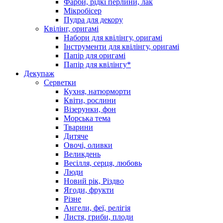
Фарби, рідкі перлини, лак
Мікробісер
Пудра для декору
Квілінг, оригамі
Набори для квілінгу, оригамі
Інструменти для квілінгу, оригамі
Папір для оригамі
Папір для квілінгу*
Декупаж
Серветки
Кухня, натюрморти
Квіти, рослини
Візерунки, фон
Морська тема
Тварини
Дитяче
Овочі, оливки
Великдень
Весілля, серця, любовь
Люди
Новий рік, Різдво
Ягоди, фрукти
Різне
Ангели, феї, релігія
Листя, гриби, плоди