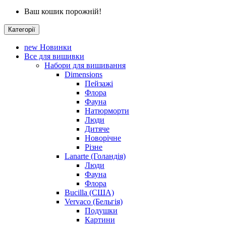
Ваш кошик порожній!
Категорії
new
Новинки
Все для вишивки
Набори для вишивання
Dimensions
Пейзажі
Флора
Фауна
Натюрморти
Люди
Дитяче
Новорічне
Різне
Lanarte (Голандія)
Люди
Фауна
Флора
Bucilla (США)
Vervaco (Бельгія)
Подушки
Картини