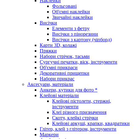
Наклейки
Фольговані
Об'ємні наклейки
Звичайні наклейки
Висічки
Елементи з фетру
Висічки з пінорезини
Висічки з картону (чіпборд)
Карти 3D, колажі
Пряжки
Набори стрічок, тасьми
Сургучні печатки, віск, інструменти
Об'ємні прикраси
Декоративні прищепки
Набори прикрас
Аксесуари, матеріали
Анкери, кутики для фото *
Клейові матеріали
Клейові пістолети, стержні,
інструменти
Клеї різного призначення
Скотч, клейкі стрічки
Клейові аркуші, крапки, квадратики
Глітер, клей з глітером, інструменти
Маркери