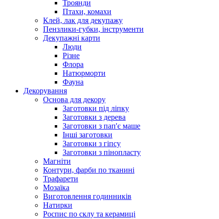
Троянди
Птахи, комахи
Клей, лак для декупажу
Пензлики-губки, інструменти
Декупажні карти
Люди
Різне
Флора
Натюрморти
Фауна
Декорування
Основа для декору
Заготовки під ліпку
Заготовки з дерева
Заготовки з пап'є маше
Інші заготовки
Заготовки з гіпсу
Заготовки з пінопласту
Магніти
Контури, фарби по тканині
Трафарети
Мозаїка
Виготовлення годинників
Натирки
Роспис по склу та керамиці