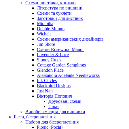
Схеми, листівки, книжки
Література по вишивці
Схеми та буклети
Заготовки для листівок
Mirabilia
Debbie Mumm
Wichelt
Схеми американських дизайнерів
Jim Shore
Cхеми Rosewood Manor
Lavender & Lace
Stoney Creek
Cottage Garden Samplings
Glendon Place
Alessandra Adelaide Needleworks
Ink Circles
Blackbird Designs
Just Nan
Вікторія Попович
Друковані схеми
Паки
Вироби з місцем для вишивки
Бісер, бісероплетіння
Набори для бісероплетіння
Ріоліс (Росія)