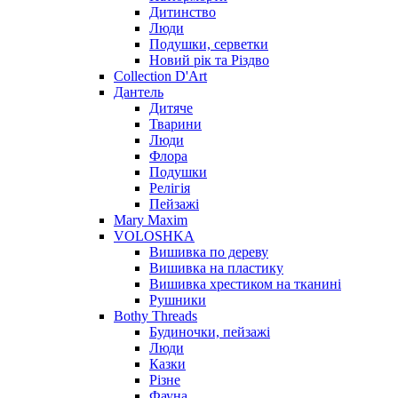
Дитинство
Люди
Подушки, серветки
Новий рік та Різдво
Collection D'Art
Дантель
Дитяче
Тварини
Люди
Флора
Подушки
Релігія
Пейзажі
Mary Maxim
VOLOSHKA
Вишивка по дереву
Вишивка на пластику
Вишивка хрестиком на тканині
Рушники
Bothy Threads
Будиночки, пейзажі
Люди
Казки
Різне
Фауна