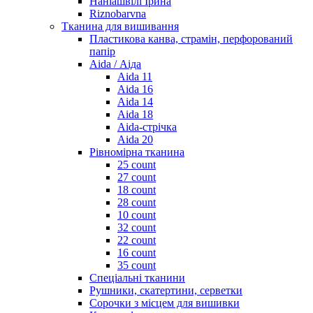
Наніашвілі Ірина
Riznobarvna
Тканина для вишивання
Пластикова канва, страмін, перфорований
папір
Aida / Аіда
Aida 11
Aida 16
Aida 14
Aida 18
Aida-стрічка
Aida 20
Рівномірна тканина
25 count
27 count
18 count
28 count
10 count
32 count
22 count
16 count
35 count
Спеціальні тканини
Рушники, скатертини, серветки
Сорочки з місцем для вишивки