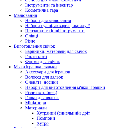
Інструменти та інвентар
Косметична тара
Малювання
Набори для малювання
Набори гуаші, акварелі, акрилу *
Пензлики та інші інструменти
Олівці
Різне
Виготовлення свічок
Барвники, матеріали для свічок
Гноти різні
Форми для свічок
М'яка іграшка, ляльки
Аксесуари для іграшок
Волосся для ляльок
Оченята, носики
Набори для виготовлення м'якої іграшки
Різне потрібне :)
Голки для ляльок
Мініатюри
Материали
Хутряний (синельний) дріт
Помпони
Хутро