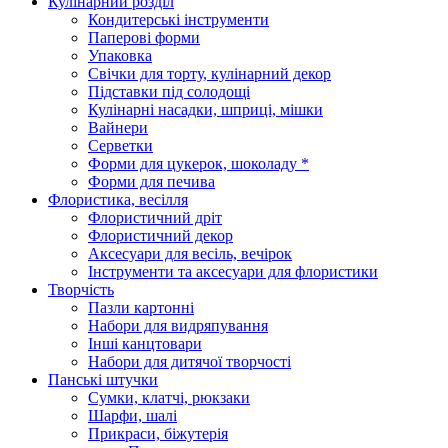
Кулінарний розділ
Кондитерські інструменти
Паперові форми
Упаковка
Свічки для торту, кулінарний декор
Підставки під солодощі
Кулінарні насадки, шприці, мішки
Вайнери
Серветки
Форми для цукерок, шоколаду *
Форми для печива
Флористика, весілля
Флористичний дріт
Флористичний декор
Аксесуари для весіль, вечірок
Інструменти та аксесуари для флористики
Творчість
Пазли картонні
Набори для видряпування
Інші канцтовари
Набори для дитячої творчості
Панські штучки
Сумки, клатчі, рюкзаки
Шарфи, шалі
Прикраси, біжутерія