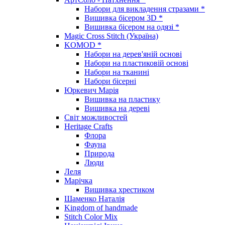
Набори для викладення стразами *
Вишивка бісером 3D *
Вишивка бісером на одязі *
Magic Cross Stitch (Україна)
KOMOD *
Набори на дерев'яній основі
Набори на пластиковій основі
Набори на тканині
Набори бісерні
Юркевич Марія
Вишивка на пластику
Вишивка на дереві
Світ можливостей
Heritage Crafts
Флора
Фауна
Природа
Люди
Леля
Марічка
Вишивка хрестиком
Шаменко Наталія
Kingdom of handmade
Stitch Color Mix