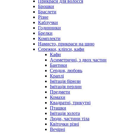
Прикраси для волосся
Брошки
Браслети
Різне
Каблучки
Годинники
Брелки
Комплекти
Намисто, прикраси на шию
Сережки, кліпси, кафи
Кафи
Асиметричні, з двох частин
Бантики
Сердця, любовь
Краплі
Імітація бірюзи
Імітація перлин
Предмети
Комахи
Квадратні, трикутні
Пташки
Імітація золота
Люди, частини тіла
Квіточки різні
Вечірні