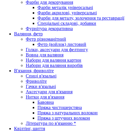
Фарби для декорування
Фарби металік універсальні
Фарби акрилові, універсальні
Фарби для металу, золочення та реставрації
Спеціальні складові, добавки
Фурнітура декоративна
Валяння, фетр
Фетр різноманітний
Фетр (войлок) листовий
Голки, аксесуари для фелтингу
Вовна для валяння
Набори для валяння картин
Набори для валяння виробів
В'язання, фриволіте
Спиці в'язальні
Фриволіте
Гачки в'язальні
Аксесуари для в'язання
Нитки для в'язання
Бавовна
Пряжа чистошерстяна
Пряжа з натуральних волокон
Пряжа з штучних волокон
Література по в'язанню *
Квілтінг, шиття