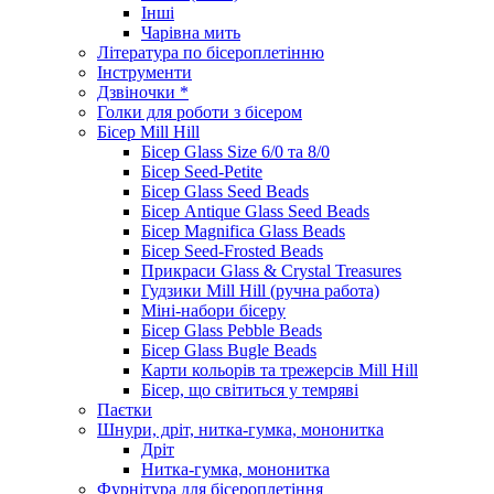
Інші
Чарівна мить
Література по бісероплетінню
Інструменти
Дзвіночки *
Голки для роботи з бісером
Бісер Mill Hill
Бісер Glass Size 6/0 та 8/0
Бісер Seed-Petite
Бісер Glass Seed Beads
Бісер Antique Glass Seed Beads
Бісер Magnifica Glass Beads
Бісер Seed-Frosted Beads
Прикраси Glass & Crystal Treasures
Гудзики Mill Hill (ручна работа)
Міні-набори бісеру
Бісер Glass Pebble Beads
Бісер Glass Bugle Beads
Карти кольорів та трежерсів Mill Hill
Бісер, що світиться у темряві
Паєтки
Шнури, дріт, нитка-гумка, мононитка
Дріт
Нитка-гумка, мононитка
Фурнітура для бісероплетіння