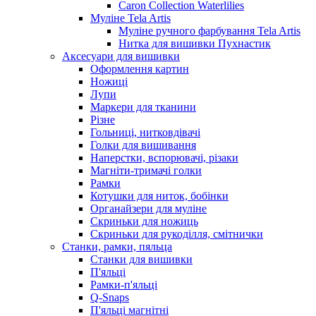
Caron Collection Waterlilies
Муліне Tela Artis
Муліне ручного фарбування Tela Artis
Нитка для вишивки Пухнастик
Аксесуари для вишивки
Оформлення картин
Ножиці
Лупи
Маркери для тканини
Різне
Гольниці, нитковдівачі
Голки для вишивання
Наперстки, вспорювачі, різаки
Магніти-тримачі голки
Рамки
Котушки для ниток, бобінки
Органайзери для муліне
Скриньки для ножиць
Скриньки для рукоділля, смітнички
Станки, рамки, пяльца
Станки для вишивки
П'яльці
Рамки-п'яльці
Q-Snaps
П'яльці магнітні