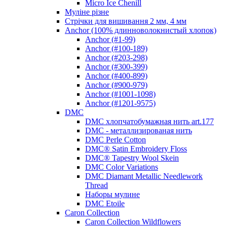
Micro Ice Chenill
Муліне різне
Стрічки для вишивання 2 мм, 4 мм
Anchor (100% длинноволокнистый хлопок)
Anchor (#1-99)
Anchor (#100-189)
Anchor (#203-298)
Anchor (#300-399)
Anchor (#400-899)
Anchor (#900-979)
Anchor (#1001-1098)
Anchor (#1201-9575)
DMC
DMC хлопчатобумажная нить art.177
DMC - металлизированая нить
DMC Perle Cotton
DMC® Satin Embroidery Floss
DMC® Tapestry Wool Skein
DMC Color Variations
DMC Diamant Metallic Needlework
Thread
Наборы мулине
DMC Etoile
Caron Collection
Caron Collection Wildflowers