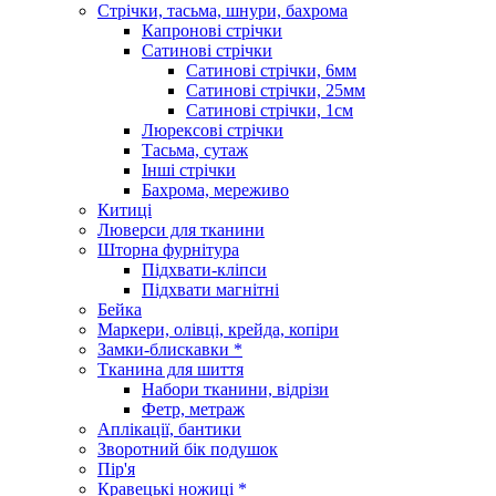
Стрічки, тасьма, шнури, бахрома
Капронові стрічки
Сатинові стрічки
Сатинові стрічки, 6мм
Сатинові стрічки, 25мм
Сатинові стрічки, 1см
Люрексові стрічки
Тасьма, сутаж
Інші стрічки
Бахрома, мереживо
Китиці
Люверси для тканини
Шторна фурнітура
Підхвати-кліпси
Підхвати магнітні
Бейка
Маркери, олівці, крейда, копіри
Замки-блискавки *
Тканина для шиття
Набори тканини, відрізи
Фетр, метраж
Аплікації, бантики
Зворотний бік подушок
Пір'я
Кравецькі ножиці *