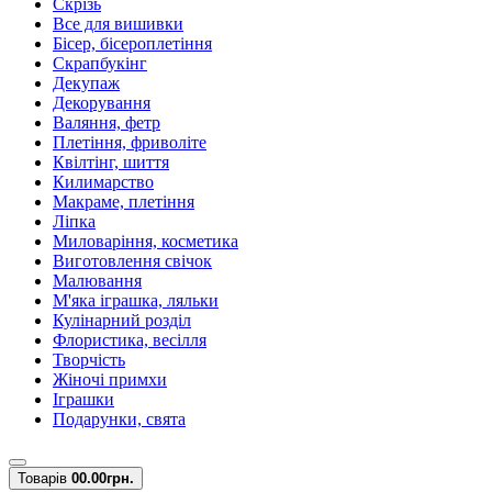
Скрізь
Все для вишивки
Бісер, бісероплетіння
Скрапбукінг
Декупаж
Декорування
Валяння, фетр
Плетіння, фриволіте
Квілтінг, шиття
Килимарство
Макраме, плетіння
Ліпка
Миловаріння, косметика
Виготовлення свічок
Малювання
М'яка іграшка, ляльки
Кулінарний розділ
Флористика, весілля
Творчість
Жіночі примхи
Іграшки
Подарунки, свята
Товарів
0
0.00грн.