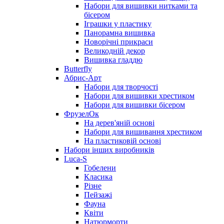
Набори для вишивки нитками та
бісером
Іграшки у пластику
Панорамна вишивка
Новорічні прикраси
Великодній декор
Вишивка гладдю
Butterfly
Абрис-Арт
Набори для творчості
Набори для вишивки хрестиком
Набори для вишивки бісером
ФрузелОк
На дерев'яній основі
Набори для вишивання хрестиком
На пластиковій основі
Набори інших виробників
Luca-S
Гобелени
Класика
Різне
Пейзажі
Фауна
Квіти
Натюрморти