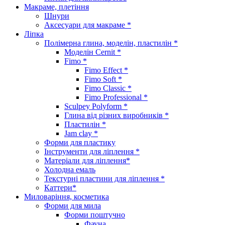
Макраме, плетіння
Шнури
Аксесуари для макраме *
Ліпка
Полімерна глина, моделін, пластилін *
Моделін Cernit *
Fimo *
Fimo Effect *
Fimo Soft *
Fimo Classic *
Fimo Professional *
Sculpey Polyform *
Глина від різних виробників *
Пластилін *
Jam clay *
Форми для пластику
Інструменти для ліплення *
Матеріали для ліплення*
Холодна емаль
Текстурні пластини для ліплення *
Каттери*
Миловаріння, косметика
Форми для мила
Форми поштучно
Фауна