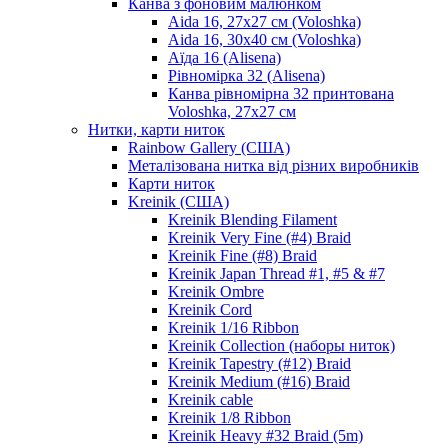
Канва з фоновим малюнком
Aida 16, 27х27 см (Voloshka)
Aida 16, 30х40 см (Voloshka)
Аїда 16 (Alisena)
Рівномірка 32 (Alisena)
Канва рівномірна 32 принтована
Voloshka, 27х27 см
Нитки, карти ниток
Rainbow Gallery (США)
Металізована нитка від різних виробників
Карти ниток
Kreinik (США)
Kreinik Blending Filament
Kreinik Very Fine (#4) Braid
Kreinik Fine (#8) Braid
Kreinik Japan Thread #1, #5 & #7
Kreinik Ombre
Kreinik Cord
Kreinik 1/16 Ribbon
Kreinik Collection (наборы ниток)
Kreinik Tapestry (#12) Braid
Kreinik Medium (#16) Braid
Kreinik cable
Kreinik 1/8 Ribbon
Kreinik Heavy #32 Braid (5m)