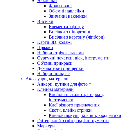
Наклейки
Фольговані
Об'ємні наклейки
Звичайні наклейки
Висічки
Елементи з фетру
Висічки з пінорезини
Висічки з картону (чіпборд)
Карти 3D, колажі
Пряжки
Набори стрічок, тасьми
Сургучні печатки, віск, інструменти
Об'ємні прикраси
Декоративні прищепки
Набори прикрас
Аксесуари, матеріали
Анкери, кутики для фото *
Клейові матеріали
Клейові пістолети, стержні,
інструменти
Клеї різного призначення
Скотч, клейкі стрічки
Клейові аркуші, крапки, квадратики
Глітер, клей з глітером, інструменти
Маркери