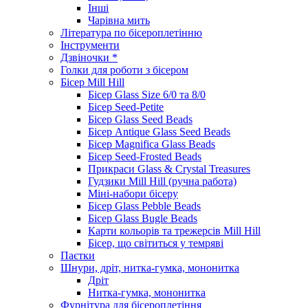
Інші
Чарівна мить
Література по бісероплетінню
Інструменти
Дзвіночки *
Голки для роботи з бісером
Бісер Mill Hill
Бісер Glass Size 6/0 та 8/0
Бісер Seed-Petite
Бісер Glass Seed Beads
Бісер Antique Glass Seed Beads
Бісер Magnifica Glass Beads
Бісер Seed-Frosted Beads
Прикраси Glass & Crystal Treasures
Гудзики Mill Hill (ручна работа)
Міні-набори бісеру
Бісер Glass Pebble Beads
Бісер Glass Bugle Beads
Карти кольорів та трежерсів Mill Hill
Бісер, що світиться у темряві
Паєтки
Шнури, дріт, нитка-гумка, мононитка
Дріт
Нитка-гумка, мононитка
Фурнітура для бісероплетіння