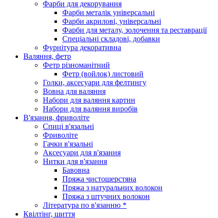
Фарби для декорування
Фарби металік універсальні
Фарби акрилові, універсальні
Фарби для металу, золочення та реставрації
Спеціальні складові, добавки
Фурнітура декоративна
Валяння, фетр
Фетр різноманітний
Фетр (войлок) листовий
Голки, аксесуари для фелтингу
Вовна для валяння
Набори для валяння картин
Набори для валяння виробів
В'язання, фриволіте
Спиці в'язальні
Фриволіте
Гачки в'язальні
Аксесуари для в'язання
Нитки для в'язання
Бавовна
Пряжа чистошерстяна
Пряжа з натуральних волокон
Пряжа з штучних волокон
Література по в'язанню *
Квілтінг, шиття