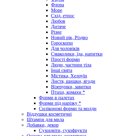
Флора
Море
Схід, етнос
Любов
Дитяче
Різне
Новий рік, Різдво
Гороскопи
Для чоловіків
Смаколики, їда, напитки
Прості форми
Люди, частини тіла
Інші свята
Містика, Хелоуїн
Листя, шишки, ягоди
Візерунки, завитки
Птахи, комахи *
Форми в палетах
Форми під нарізку *
Силіконові форми та молди
Віддушки косметичні
Штампи для мила
Добавки, декор
Сухоцвіти, сухофрукти
Основа для мила, косметики