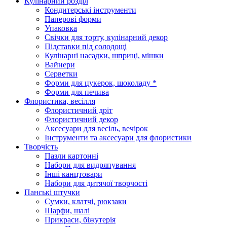
Кулінарний розділ
Кондитерські інструменти
Паперові форми
Упаковка
Свічки для торту, кулінарний декор
Підставки під солодощі
Кулінарні насадки, шприці, мішки
Вайнери
Серветки
Форми для цукерок, шоколаду *
Форми для печива
Флористика, весілля
Флористичний дріт
Флористичний декор
Аксесуари для весіль, вечірок
Інструменти та аксесуари для флористики
Творчість
Пазли картонні
Набори для видряпування
Інші канцтовари
Набори для дитячої творчості
Панські штучки
Сумки, клатчі, рюкзаки
Шарфи, шалі
Прикраси, біжутерія