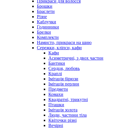
Прикраси для волосся
Брошки
Браслети
Різне
Каблучки
Годинники
Брелки
Комплекти
Намисто, прикраси на шию
Сережки, кліпси, кафи
Кафи
Асиметричні, з двох частин
Бантики
Сердця, любовь
Краплі
Імітація бірюзи
Імітація перлин
Предмети
Комахи
Квадратні, трикутні
Пташки
Імітація золота
Люди, частини тіла
Квіточки різні
Вечірні