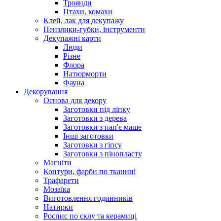
Троянди
Птахи, комахи
Клей, лак для декупажу
Пензлики-губки, інструменти
Декупажні карти
Люди
Різне
Флора
Натюрморти
Фауна
Декорування
Основа для декору
Заготовки під ліпку
Заготовки з дерева
Заготовки з пап'є маше
Інші заготовки
Заготовки з гіпсу
Заготовки з пінопласту
Магніти
Контури, фарби по тканині
Трафарети
Мозаїка
Виготовлення годинників
Натирки
Роспис по склу та керамиці