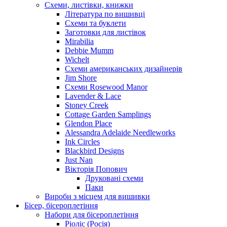
Схеми, листівки, книжки
Література по вишивці
Схеми та буклети
Заготовки для листівок
Mirabilia
Debbie Mumm
Wichelt
Схеми американських дизайнерів
Jim Shore
Cхеми Rosewood Manor
Lavender & Lace
Stoney Creek
Cottage Garden Samplings
Glendon Place
Alessandra Adelaide Needleworks
Ink Circles
Blackbird Designs
Just Nan
Вікторія Попович
Друковані схеми
Паки
Вироби з місцем для вишивки
Бісер, бісероплетіння
Набори для бісероплетіння
Ріоліс (Росія)