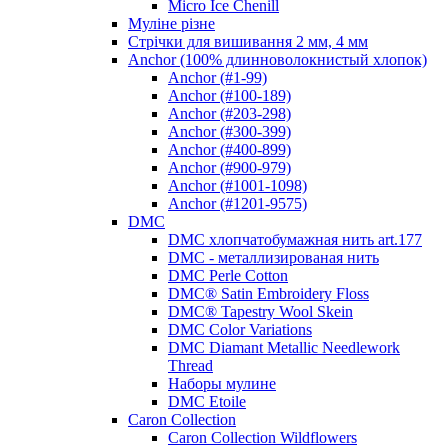
Micro Ice Chenill
Муліне різне
Стрічки для вишивання 2 мм, 4 мм
Anchor (100% длинноволокнистый хлопок)
Anchor (#1-99)
Anchor (#100-189)
Anchor (#203-298)
Anchor (#300-399)
Anchor (#400-899)
Anchor (#900-979)
Anchor (#1001-1098)
Anchor (#1201-9575)
DMC
DMC хлопчатобумажная нить art.177
DMC - металлизированая нить
DMC Perle Cotton
DMC® Satin Embroidery Floss
DMC® Tapestry Wool Skein
DMC Color Variations
DMC Diamant Metallic Needlework
Thread
Наборы мулине
DMC Etoile
Caron Collection
Caron Collection Wildflowers