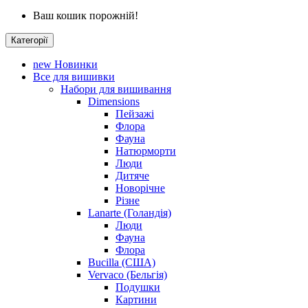
Ваш кошик порожній!
Категорії
new
Новинки
Все для вишивки
Набори для вишивання
Dimensions
Пейзажі
Флора
Фауна
Натюрморти
Люди
Дитяче
Новорічне
Різне
Lanarte (Голандія)
Люди
Фауна
Флора
Bucilla (США)
Vervaco (Бельгія)
Подушки
Картини