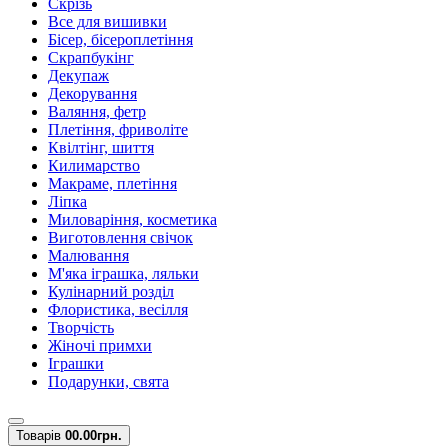
Скрізь
Все для вишивки
Бісер, бісероплетіння
Скрапбукінг
Декупаж
Декорування
Валяння, фетр
Плетіння, фриволіте
Квілтінг, шиття
Килимарство
Макраме, плетіння
Ліпка
Миловаріння, косметика
Виготовлення свічок
Малювання
М'яка іграшка, ляльки
Кулінарний розділ
Флористика, весілля
Творчість
Жіночі примхи
Іграшки
Подарунки, свята
Товарів
0
0.00грн.