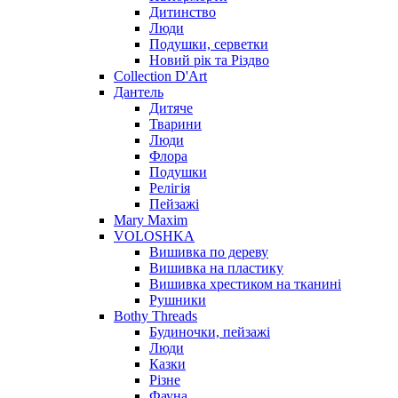
Дитинство
Люди
Подушки, серветки
Новий рік та Різдво
Collection D'Art
Дантель
Дитяче
Тварини
Люди
Флора
Подушки
Релігія
Пейзажі
Mary Maxim
VOLOSHKA
Вишивка по дереву
Вишивка на пластику
Вишивка хрестиком на тканині
Рушники
Bothy Threads
Будиночки, пейзажі
Люди
Казки
Різне
Фауна