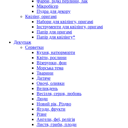
Фарби, рідкі перлини, лак
Мікробісер
Пудра для декору
Квілінг, оригамі
Набори для квілінгу, оригамі
Інструменти для квілінгу, оригамі
Папір для оригамі
Папір для квілінгу*
Декупаж
Серветки
Кухня, натюрморти
Квіти, рослини
Візерунки, фон
Морська тема
Тварини
Дитяче
Овочі, оливки
Великдень
Весілля, серця, любовь
Люди
Новий рік, Різдво
Ягоди, фрукти
Різне
Ангели, феї, релігія
Листя, гриби, плоди