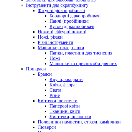
Інструменти для скрапбукингу
Фігурні діркопробивачі
Бордюрні діркопробивачі
Панчі (пробійники)
Кутові діркопробивачі
Ножиці, фігурні ножиці
Ножі, різаки
Різні інструменти
Машинки, ножі, папки
Папки, пластини для тиснення
Ножі
Машинки та приспособи для них
Прикраси
Брадси
Круги, квадрати
Квіти, флора
Свята
Різне
Квіточки, листочки
Паперові квіти
Тканинні квіти
Листочки, пелюстки
Половинки намистин, стрази, камінчики
Люверси