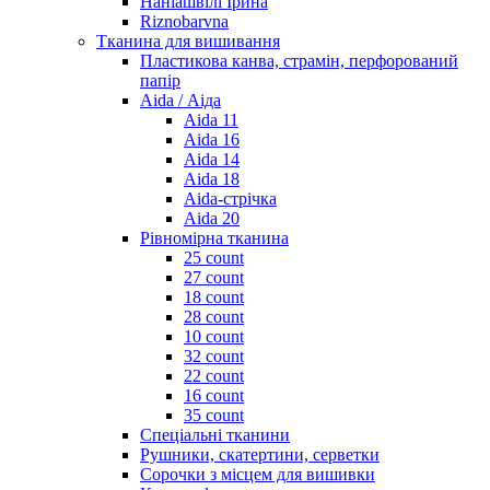
Наніашвілі Ірина
Riznobarvna
Тканина для вишивання
Пластикова канва, страмін, перфорований
папір
Aida / Аіда
Aida 11
Aida 16
Aida 14
Aida 18
Aida-стрічка
Aida 20
Рівномірна тканина
25 count
27 count
18 count
28 count
10 count
32 count
22 count
16 count
35 count
Спеціальні тканини
Рушники, скатертини, серветки
Сорочки з місцем для вишивки