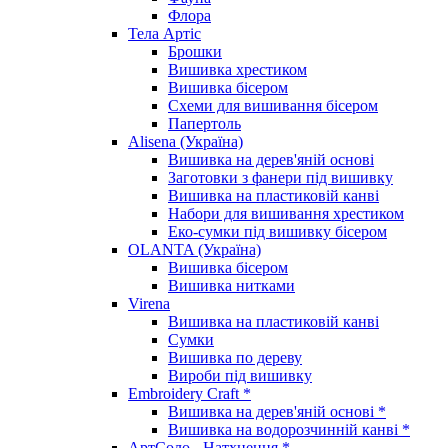
Флора
Тела Артіс
Брошки
Вишивка хрестиком
Вишивка бісером
Схеми для вишивання бісером
Папертоль
Alisena (Україна)
Вишивка на дерев'яній основі
Заготовки з фанери під вишивку
Вишивка на пластиковій канві
Набори для вишивання хрестиком
Еко-сумки під вишивку бісером
OLANTA (Україна)
Вишивка бісером
Вишивка нитками
Virena
Вишивка на пластиковій канві
Сумки
Вишивка по дереву
Вироби під вишивку
Embroidery Craft *
Вишивка на дерев'яній основі *
Вишивка на водорозчинній канві *
АртСоло - Натхнення *