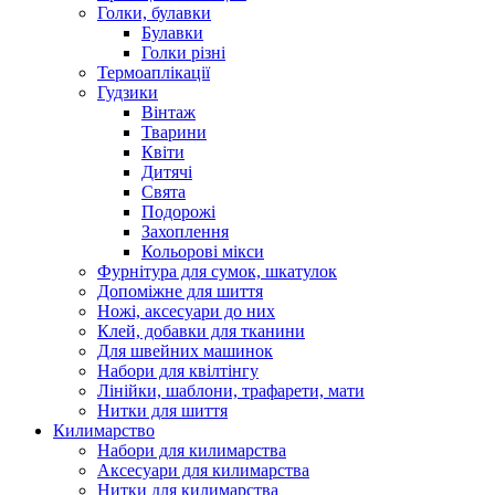
Голки, булавки
Булавки
Голки різні
Термоаплікації
Гудзики
Вінтаж
Тварини
Квіти
Дитячі
Свята
Подорожі
Захоплення
Кольорові мікси
Фурнітура для сумок, шкатулок
Допоміжне для шиття
Ножі, аксесуари до них
Клей, добавки для тканини
Для швейних машинок
Набори для квілтінгу
Лінійки, шаблони, трафарети, мати
Нитки для шиття
Килимарство
Набори для килимарства
Аксесуари для килимарства
Нитки для килимарства