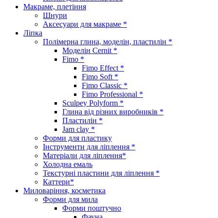
Макраме, плетіння
Шнури
Аксесуари для макраме *
Ліпка
Полімерна глина, моделін, пластилін *
Моделін Cernit *
Fimo *
Fimo Effect *
Fimo Soft *
Fimo Classic *
Fimo Professional *
Sculpey Polyform *
Глина від різних виробників *
Пластилін *
Jam clay *
Форми для пластику
Інструменти для ліплення *
Матеріали для ліплення*
Холодна емаль
Текстурні пластини для ліплення *
Каттери*
Миловаріння, косметика
Форми для мила
Форми поштучно
Фауна