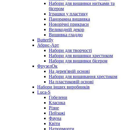
Набори для вишивки нитками та
бісером
Іграшки у пластику
Панорамна вишивка
Новорічні прикраси
Великодній декор
Вишивка гладдю
Butterfly
Абрис-Арт
Набори для творчості
Набори для вишивки хрестиком
Набори для вишивки бісером
ФрузелОк
На дерев'яній основі
Набори для вишивання хрестиком
На пластиковій основі
Набори інших виробників
Luca-S
Гобелени
Класика
Різне
Пейзажі
Фауна
Квіти
Натюрморти