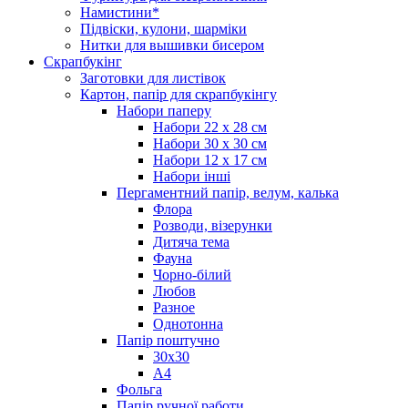
Намистини*
Підвіски, кулони, шарміки
Нитки для вышивки бисером
Скрапбукінг
Заготовки для листівок
Картон, папір для скрапбукінгу
Набори паперу
Набори 22 х 28 см
Набори 30 х 30 см
Набори 12 х 17 см
Набори інші
Пергаментний папір, велум, калька
Флора
Розводи, візерунки
Дитяча тема
Фауна
Чорно-білий
Любов
Разное
Однотонна
Папір поштучно
30х30
А4
Фольга
Папір ручної работи