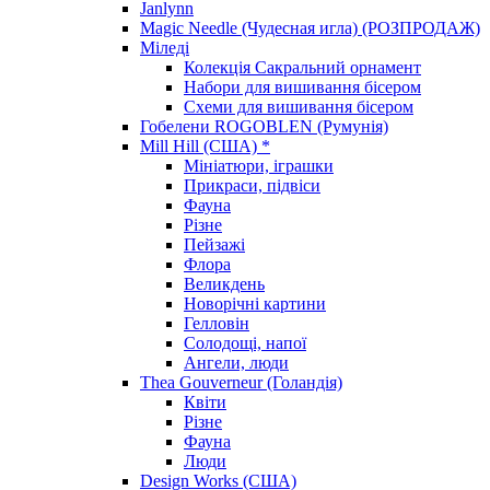
Janlynn
Magic Needle (Чудесная игла) (РОЗПРОДАЖ)
Міледі
Колекція Сакральний орнамент
Набори для вишивання бісером
Схеми для вишивання бісером
Гобелени ROGOBLEN (Румунія)
Mill Hill (США) *
Мініатюри, іграшки
Прикраси, підвіси
Фауна
Різне
Пейзажі
Флора
Великдень
Новорічні картини
Гелловін
Солодощі, напої
Ангели, люди
Thea Gouverneur (Голандія)
Квіти
Різне
Фауна
Люди
Design Works (США)