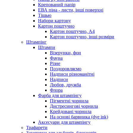
Крепований папір
ЕВА піна - листи, інші поверхні
Тішью
Набори картону
Картон поштучно
Картон поштучно, А4
Картон поштучно, інші розміри
Штампінг
Штампи
Візерунки, фон
Фауна
Різне
Поздоровляємо
Надписи різноманітні
Надписи
Любов, дружба
Флора
Фарба для штампінгу
Пігментні чорнила
Дистресингові чорнила
Крейдовані чорнила
На основі барвника (dye ink)
Аксесуари для штампінгу
Трафарети
Заготовки для альбомів, блокнотів