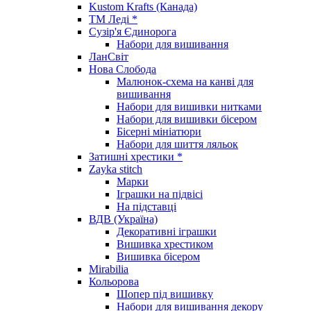
Kustom Krafts (Канада)
ТМ Леді *
Сузір'я Єдинорога
Набори для вишивання
ЛанСвіт
Нова Слобода
Малюнок-схема на канві для
вишивання
Набори для вишивки нитками
Набори для вишивки бісером
Бісерні мініатюри
Набори для шиття ляльок
Затишні хрестики *
Zayka stitch
Марки
Іграшки на підвісі
На підставці
ВДВ (Україна)
Декоративні іграшки
Вишивка хрестиком
Вишивка бісером
Mirabilia
Кольорова
Шопер під вишивку
Набори для вишивання декору