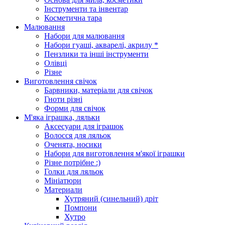
Інструменти та інвентар
Косметична тара
Малювання
Набори для малювання
Набори гуаші, акварелі, акрилу *
Пензлики та інші інструменти
Олівці
Різне
Виготовлення свічок
Барвники, матеріали для свічок
Гноти різні
Форми для свічок
М'яка іграшка, ляльки
Аксесуари для іграшок
Волосся для ляльок
Оченята, носики
Набори для виготовлення м'якої іграшки
Різне потрібне :)
Голки для ляльок
Мініатюри
Материали
Хутряний (синельний) дріт
Помпони
Хутро