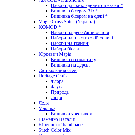
Набори для викладення стразами *
Вишивка бісером 3D *
Вишивка бісером на одязі *
Magic Cross Stitch (Україна)
KOMOD *
Набори на дерев'яній основі
Набори на пластиковій основі
Набори на тканині
Набори бісерні
Юркевич Марія
Вишивка на пластику
Вишивка на дереві
Світ можливостей
Heritage Crafts
Флора
Фауна
Природа
Люди
Леля
Марічка
Вишивка хрестиком
Шаменко Наталія
Kingdom of handmade
Stitch Color Mix