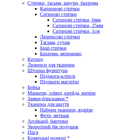
Стрічки, тасьма, шнури, бахрома
Капронові стрічки
Сатинові стрічки
Сатинові стрічки, 6мм
Сатинові стрічки, 25мм
Сатинові стрічки, 1см
Люрексові стрічки
Тасьма, сутаж
Інші стрічки
Бахрома, мереживо
Китиці
Люверси для тканини
Шторна фурнітура
Підхвати-кліпси
Підхвати магнітні
Бейка
Маркери, олівці, крейда, копіри
Замки-блискавки *
Тканина для шиття
Набори тканини, відрізи
Фетр, метраж
Аплікації, бантики
Зворотний бік подушок
Пір'я
Кравецькі ножиці *