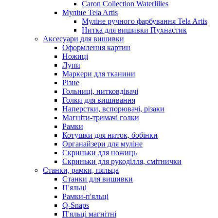
Caron Collection Waterlilies
Муліне Tela Artis
Муліне ручного фарбування Tela Artis
Нитка для вишивки Пухнастик
Аксесуари для вишивки
Оформлення картин
Ножиці
Лупи
Маркери для тканини
Різне
Гольниці, нитковдівачі
Голки для вишивання
Наперстки, вспорювачі, різаки
Магніти-тримачі голки
Рамки
Котушки для ниток, бобінки
Органайзери для муліне
Скриньки для ножиць
Скриньки для рукоділля, смітнички
Станки, рамки, пяльца
Станки для вишивки
П'яльці
Рамки-п'яльці
Q-Snaps
П'яльці магнітні