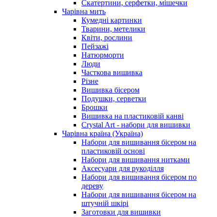
Скатертини, серфетки, мішечки
Чарiвна мить
Кумедні картинки
Тварини, метелики
Квіти, рослини
Пейзажі
Натюрморти
Люди
Часткова вишивка
Різне
Вишивка бісером
Подушки, серветки
Брошки
Вишивка на пластиковій канві
Crystal Art - набори для вишивки
Чарівна країна (Україна)
Набори для вишивання бісером на
пластиковій основі
Набори для вишивання нитками
Аксесуари для рукоділля
Набори для вишивання бісером по
дереву
Набори для вишивання бісером на
штучній шкірі
Заготовки для вишивки