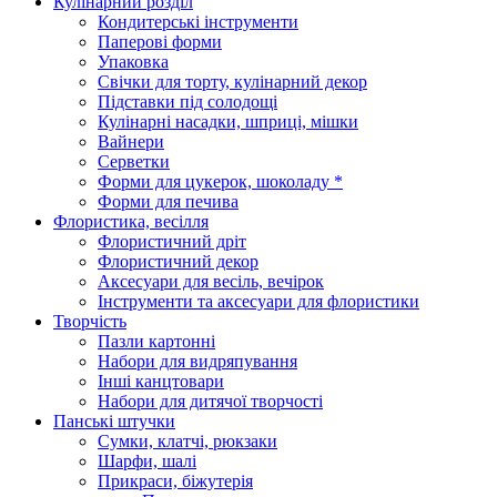
Кулінарний розділ
Кондитерські інструменти
Паперові форми
Упаковка
Свічки для торту, кулінарний декор
Підставки під солодощі
Кулінарні насадки, шприці, мішки
Вайнери
Серветки
Форми для цукерок, шоколаду *
Форми для печива
Флористика, весілля
Флористичний дріт
Флористичний декор
Аксесуари для весіль, вечірок
Інструменти та аксесуари для флористики
Творчість
Пазли картонні
Набори для видряпування
Інші канцтовари
Набори для дитячої творчості
Панські штучки
Сумки, клатчі, рюкзаки
Шарфи, шалі
Прикраси, біжутерія