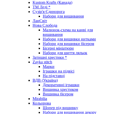
Kustom Krafts (Канада)
ТМ Леді *
Сузір'я Єдинорога
Набори для вишивання
ЛанСвіт
Нова Слобода
Малюнок-схема на канві для
вишивання
Набори для вишивки нитками
Набори для вишивки бісером
Бісерні мініатюри
Набори для шиття ляльок
Затишні хрестики *
Zayka stitch
Марки
Іграшки на підвісі
На підставці
ВДВ (Україна)
Декоративні іграшки
Вишивка хрестиком
Вишивка бісером
Mirabilia
Кольорова
Шопер під вишивку
Набори для вишивання декору