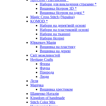
Набори для викладення стразами *
Вишивка бісером 3D *
Вишивка бісером на одязі *
Magic Cross Stitch (Україна)
KOMOD *
Набори на дерев'яній основі
Набори на пластиковій основі
Набори на тканині
Набори бісерні
Юркевич Марія
Вишивка на пластику
Вишивка на дереві
Світ можливостей
Heritage Crafts
Флора
Фауна
Природа
Люди
Леля
Марічка
Вишивка хрестиком
Шаменко Наталія
Kingdom of handmade
Stitch Color Mix