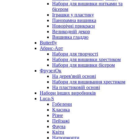
Набори для вишивки нитками та
бісером
Іграшки у пластику
Панорамна вишивка
Новорічні прикраси
Великодній декор
Вишивка гладдю
Butterfly
Абрис-Арт
Набори для творчості
Набори для вишивки хрестиком
Набори для вишивки бісером
ФрузелОк
На дерев'яній основі
Набори для вишивання хрестиком
На пластиковій основі
Набори інших виробників
Luca-S
Гобелени
Класика
Різне
Пейзажі
Фауна
Квіти
Натюрморти