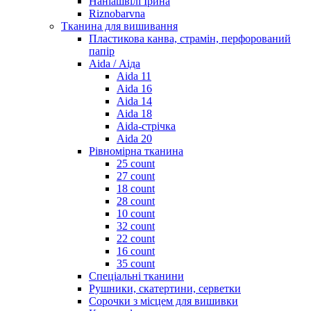
Наніашвілі Ірина
Riznobarvna
Тканина для вишивання
Пластикова канва, страмін, перфорований
папір
Aida / Аіда
Aida 11
Aida 16
Aida 14
Aida 18
Aida-стрічка
Aida 20
Рівномірна тканина
25 count
27 count
18 count
28 count
10 count
32 count
22 count
16 count
35 count
Спеціальні тканини
Рушники, скатертини, серветки
Сорочки з місцем для вишивки