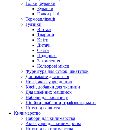
Голки, булавки
Булавки
Голки різні
Термоаплікації
Гудзики
Вінтаж
Тварини
Квіти
Дитячі
Свята
Подорожі
Захоплення
Кольорові мікси
Фурнітура для сумок, шкатулок
Допоміжне для шиття
Ножі, аксесуари до них
Клей, добавки для тканини
Для швейних машинок
Набори для квілтінгу
Лінійки, шаблони, трафарети, мати
Нитки для шиття
Килимарство
Набори для килимарства
Аксесуари для килимарства
Нитки для килимарства