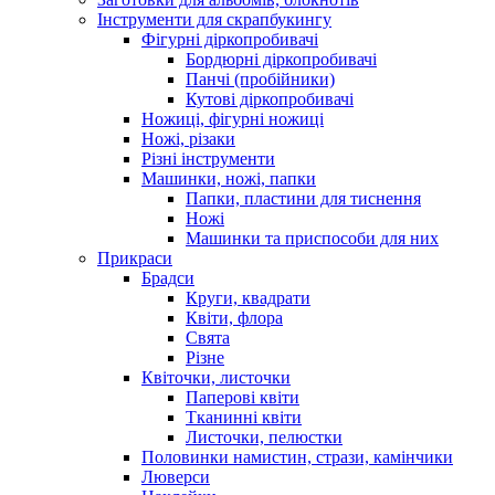
Інструменти для скрапбукингу
Фігурні діркопробивачі
Бордюрні діркопробивачі
Панчі (пробійники)
Кутові діркопробивачі
Ножиці, фігурні ножиці
Ножі, різаки
Різні інструменти
Машинки, ножі, папки
Папки, пластини для тиснення
Ножі
Машинки та приспособи для них
Прикраси
Брадси
Круги, квадрати
Квіти, флора
Свята
Різне
Квіточки, листочки
Паперові квіти
Тканинні квіти
Листочки, пелюстки
Половинки намистин, стрази, камінчики
Люверси