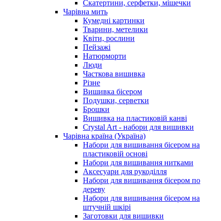
Скатертини, серфетки, мішечки
Чарiвна мить
Кумедні картинки
Тварини, метелики
Квіти, рослини
Пейзажі
Натюрморти
Люди
Часткова вишивка
Різне
Вишивка бісером
Подушки, серветки
Брошки
Вишивка на пластиковій канві
Crystal Art - набори для вишивки
Чарівна країна (Україна)
Набори для вишивання бісером на
пластиковій основі
Набори для вишивання нитками
Аксесуари для рукоділля
Набори для вишивання бісером по
дереву
Набори для вишивання бісером на
штучній шкірі
Заготовки для вишивки