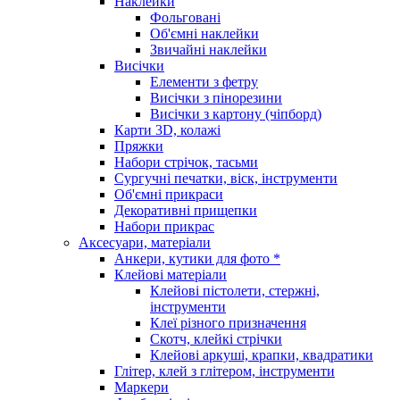
Наклейки
Фольговані
Об'ємні наклейки
Звичайні наклейки
Висічки
Елементи з фетру
Висічки з пінорезини
Висічки з картону (чіпборд)
Карти 3D, колажі
Пряжки
Набори стрічок, тасьми
Сургучні печатки, віск, інструменти
Об'ємні прикраси
Декоративні прищепки
Набори прикрас
Аксесуари, матеріали
Анкери, кутики для фото *
Клейові матеріали
Клейові пістолети, стержні,
інструменти
Клеї різного призначення
Скотч, клейкі стрічки
Клейові аркуші, крапки, квадратики
Глітер, клей з глітером, інструменти
Маркери