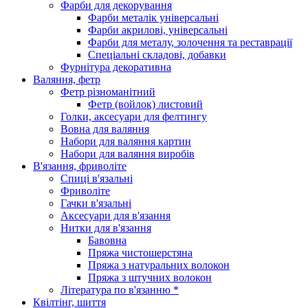
Фарби для декорування
Фарби металік універсальні
Фарби акрилові, універсальні
Фарби для металу, золочення та реставрації
Спеціальні складові, добавки
Фурнітура декоративна
Валяння, фетр
Фетр різноманітний
Фетр (войлок) листовий
Голки, аксесуари для фелтингу
Вовна для валяння
Набори для валяння картин
Набори для валяння виробів
В'язання, фриволіте
Спиці в'язальні
Фриволіте
Гачки в'язальні
Аксесуари для в'язання
Нитки для в'язання
Бавовна
Пряжа чистошерстяна
Пряжа з натуральних волокон
Пряжа з штучних волокон
Література по в'язанню *
Квілтінг, шиття