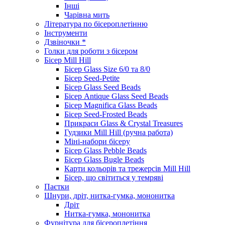
Інші
Чарівна мить
Література по бісероплетінню
Інструменти
Дзвіночки *
Голки для роботи з бісером
Бісер Mill Hill
Бісер Glass Size 6/0 та 8/0
Бісер Seed-Petite
Бісер Glass Seed Beads
Бісер Antique Glass Seed Beads
Бісер Magnifica Glass Beads
Бісер Seed-Frosted Beads
Прикраси Glass & Crystal Treasures
Гудзики Mill Hill (ручна работа)
Міні-набори бісеру
Бісер Glass Pebble Beads
Бісер Glass Bugle Beads
Карти кольорів та трежерсів Mill Hill
Бісер, що світиться у темряві
Паєтки
Шнури, дріт, нитка-гумка, мононитка
Дріт
Нитка-гумка, мононитка
Фурнітура для бісероплетіння