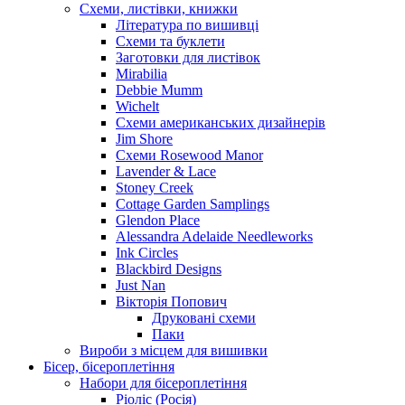
Схеми, листівки, книжки
Література по вишивці
Схеми та буклети
Заготовки для листівок
Mirabilia
Debbie Mumm
Wichelt
Схеми американських дизайнерів
Jim Shore
Cхеми Rosewood Manor
Lavender & Lace
Stoney Creek
Cottage Garden Samplings
Glendon Place
Alessandra Adelaide Needleworks
Ink Circles
Blackbird Designs
Just Nan
Вікторія Попович
Друковані схеми
Паки
Вироби з місцем для вишивки
Бісер, бісероплетіння
Набори для бісероплетіння
Ріоліс (Росія)