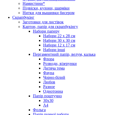
Намистини*
Підвіски, кулони, шарміки
Нитки для вышивки бисером
Скрапбукінг
Заготовки для листівок
Картон, папір для скрапбукінгу
Набори паперу
Набори 22 х 28 см
Набори 30 х 30 см
Набори 12 х 17 см
Набори інші
Пергаментний папір, велум, калька
Флора
Розводи, візерунки
Дитяча тема
Фауна
Чорно-білий
Любов
Разное
Однотонна
Папір поштучно
30х30
А4
Фольга
Папір ручної работи