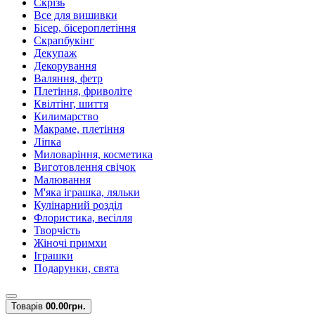
Скрізь
Все для вишивки
Бісер, бісероплетіння
Скрапбукінг
Декупаж
Декорування
Валяння, фетр
Плетіння, фриволіте
Квілтінг, шиття
Килимарство
Макраме, плетіння
Ліпка
Миловаріння, косметика
Виготовлення свічок
Малювання
М'яка іграшка, ляльки
Кулінарний розділ
Флористика, весілля
Творчість
Жіночі примхи
Іграшки
Подарунки, свята
Товарів
0
0.00грн.