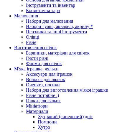
Інструменти та інвентар
Косметична тара
Малювання
Набори для малювання
Набори гуаші, акварелі, акрилу *
Пензлики та інші інструменти
Олівці
Різне
Виготовлення свічок
Барвники, матеріали для свічок
Гноти різні
Форми для свічок
М'яка іграшка, ляльки
Аксесуари для іграшок
Волосся для ляльок
Оченята, носики
Набори для виготовлення м'якої іграшки
Різне потрібне :)
Голки для ляльок
Мініатюри
Материали
Хутряний (синельний) дріт
Помпони
Хутро