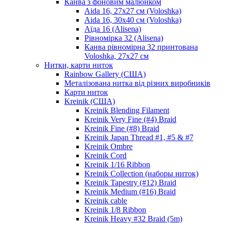
Канва з фоновим малюнком
Aida 16, 27х27 см (Voloshka)
Aida 16, 30х40 см (Voloshka)
Аїда 16 (Alisena)
Рівномірка 32 (Alisena)
Канва рівномірна 32 принтована
Voloshka, 27х27 см
Нитки, карти ниток
Rainbow Gallery (США)
Металізована нитка від різних виробників
Карти ниток
Kreinik (США)
Kreinik Blending Filament
Kreinik Very Fine (#4) Braid
Kreinik Fine (#8) Braid
Kreinik Japan Thread #1, #5 & #7
Kreinik Ombre
Kreinik Cord
Kreinik 1/16 Ribbon
Kreinik Collection (наборы ниток)
Kreinik Tapestry (#12) Braid
Kreinik Medium (#16) Braid
Kreinik cable
Kreinik 1/8 Ribbon
Kreinik Heavy #32 Braid (5m)