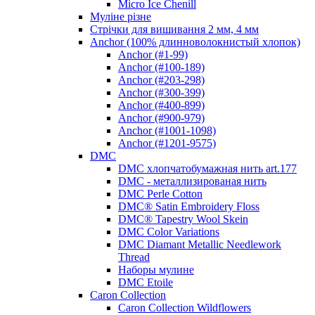
Micro Ice Chenill
Муліне різне
Стрічки для вишивання 2 мм, 4 мм
Anchor (100% длинноволокнистый хлопок)
Anchor (#1-99)
Anchor (#100-189)
Anchor (#203-298)
Anchor (#300-399)
Anchor (#400-899)
Anchor (#900-979)
Anchor (#1001-1098)
Anchor (#1201-9575)
DMC
DMC хлопчатобумажная нить art.177
DMC - металлизированая нить
DMC Perle Cotton
DMC® Satin Embroidery Floss
DMC® Tapestry Wool Skein
DMC Color Variations
DMC Diamant Metallic Needlework
Thread
Наборы мулине
DMC Etoile
Caron Collection
Caron Collection Wildflowers