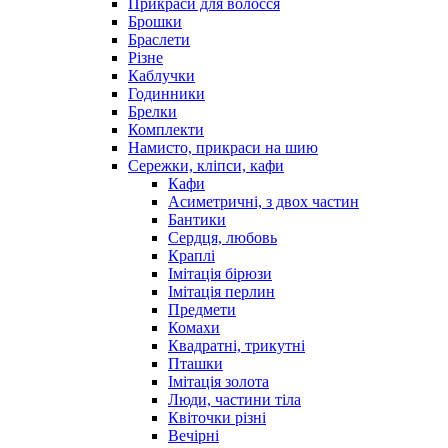
Прикраси для волосся
Брошки
Браслети
Різне
Каблучки
Годинники
Брелки
Комплекти
Намисто, прикраси на шию
Сережки, кліпси, кафи
Кафи
Асиметричні, з двох частин
Бантики
Сердця, любовь
Краплі
Імітація бірюзи
Імітація перлин
Предмети
Комахи
Квадратні, трикутні
Пташки
Імітація золота
Люди, частини тіла
Квіточки різні
Вечірні