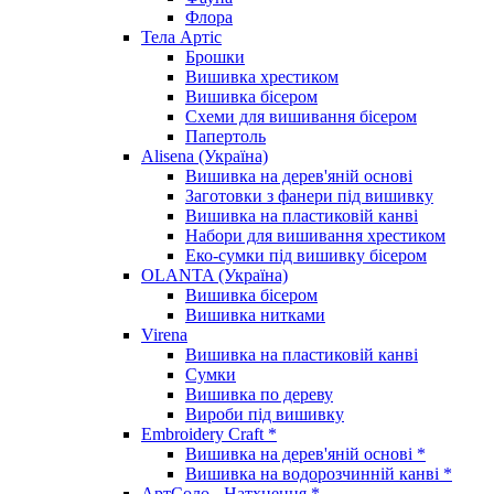
Флора
Тела Артіс
Брошки
Вишивка хрестиком
Вишивка бісером
Схеми для вишивання бісером
Папертоль
Alisena (Україна)
Вишивка на дерев'яній основі
Заготовки з фанери під вишивку
Вишивка на пластиковій канві
Набори для вишивання хрестиком
Еко-сумки під вишивку бісером
OLANTA (Україна)
Вишивка бісером
Вишивка нитками
Virena
Вишивка на пластиковій канві
Сумки
Вишивка по дереву
Вироби під вишивку
Embroidery Craft *
Вишивка на дерев'яній основі *
Вишивка на водорозчинній канві *
АртСоло - Натхнення *