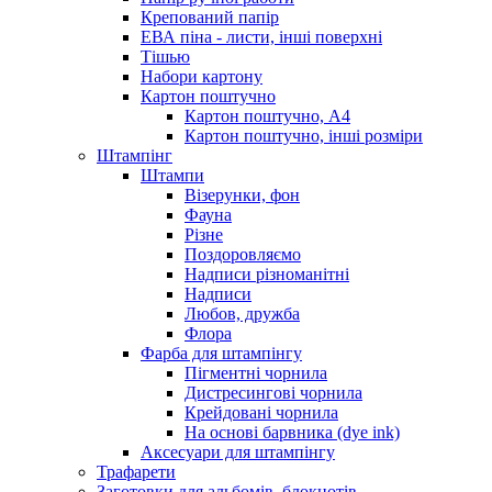
Крепований папір
ЕВА піна - листи, інші поверхні
Тішью
Набори картону
Картон поштучно
Картон поштучно, А4
Картон поштучно, інші розміри
Штампінг
Штампи
Візерунки, фон
Фауна
Різне
Поздоровляємо
Надписи різноманітні
Надписи
Любов, дружба
Флора
Фарба для штампінгу
Пігментні чорнила
Дистресингові чорнила
Крейдовані чорнила
На основі барвника (dye ink)
Аксесуари для штампінгу
Трафарети
Заготовки для альбомів, блокнотів