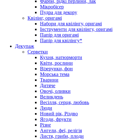
Фарби, рідкі перлини, лак
Мікробісер
Пудра для декору
Квілінг, оригамі
Набори для квілінгу, оригамі
Інструменти для квілінгу, оригамі
Папір для оригамі
Папір для квілінгу*
Декупаж
Серветки
Кухня, натюрморти
Квіти, рослини
Візерунки, фон
Морська тема
Тварини
Дитяче
Овочі, оливки
Великдень
Весілля, серця, любовь
Люди
Новий рік, Різдво
Ягоди, фрукти
Різне
Ангели, феї, релігія
Листя, гриби, плоди