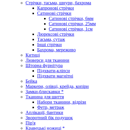
Стрічки, тасьма, шнури, бахрома
Капронові стрічки
Сатинові стрічки
Сатинові стрічки, 6мм
Сатинові стрічки, 25мм
Сатинові стрічки, 1см
Люрексові стрічки
Тасьма, сутаж
Інші стрічки
Бахрома, мереживо
Китиці
Люверси для тканини
Шторна фурнітура
Підхвати-кліпси
Підхвати магнітні
Бейка
Маркери, олівці, крейда, копіри
Замки-блискавки *
Тканина для шиття
Набори тканини, відрізи
Фетр, метраж
Аплікації, бантики
Зворотний бік подушок
Пір'я
Кравецькі ножиці *