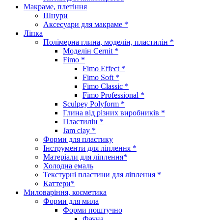
Макраме, плетіння
Шнури
Аксесуари для макраме *
Ліпка
Полімерна глина, моделін, пластилін *
Моделін Cernit *
Fimo *
Fimo Effect *
Fimo Soft *
Fimo Classic *
Fimo Professional *
Sculpey Polyform *
Глина від різних виробників *
Пластилін *
Jam clay *
Форми для пластику
Інструменти для ліплення *
Матеріали для ліплення*
Холодна емаль
Текстурні пластини для ліплення *
Каттери*
Миловаріння, косметика
Форми для мила
Форми поштучно
Фауна