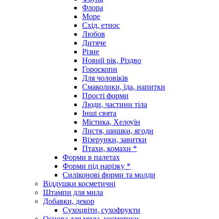
Флора
Море
Схід, етнос
Любов
Дитяче
Різне
Новий рік, Різдво
Гороскопи
Для чоловіків
Смаколики, їда, напитки
Прості форми
Люди, частини тіла
Інші свята
Містика, Хелоуїн
Листя, шишки, ягоди
Візерунки, завитки
Птахи, комахи *
Форми в палетах
Форми під нарізку *
Силіконові форми та молди
Віддушки косметичні
Штампи для мила
Добавки, декор
Сухоцвіти, сухофрукти
Основа для мила, косметики