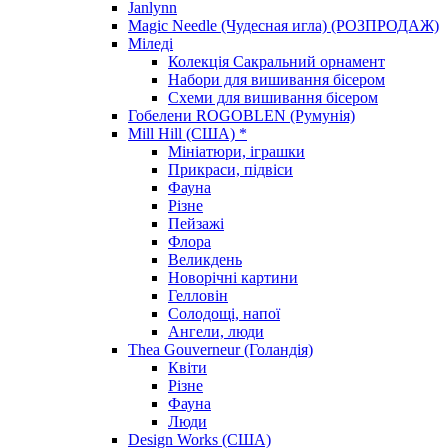
Janlynn
Magic Needle (Чудесная игла) (РОЗПРОДАЖ)
Міледі
Колекція Сакральний орнамент
Набори для вишивання бісером
Схеми для вишивання бісером
Гобелени ROGOBLEN (Румунія)
Mill Hill (США) *
Мініатюри, іграшки
Прикраси, підвіси
Фауна
Різне
Пейзажі
Флора
Великдень
Новорічні картини
Гелловін
Солодощі, напої
Ангели, люди
Thea Gouverneur (Голандія)
Квіти
Різне
Фауна
Люди
Design Works (США)