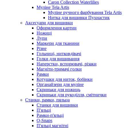
Caron Collection Waterlilies
Муліне Tela Artis
Муліне ручного фарбування Tela Artis
Нитка для вишивки Пухнастик
Аксесуари для вишивки
Оформлення картин
Ножиці
Лупи
Маркери для тканини
Різне
Гольниці, нитковдівачі
Голки для вишивання
Наперстки, вспорювачі, різаки
Магніти-тримачі голки
Рамки
Котушки для ниток, бобінки
Органайзери для муліне
Скриньки для ножиць
Скриньки для рукоділля, смітнички
Станки, рамки, пяльца
Станки для вишивки
П'яльці
Рамки-п'яльці
Q-Snaps
П'яльці магнітні