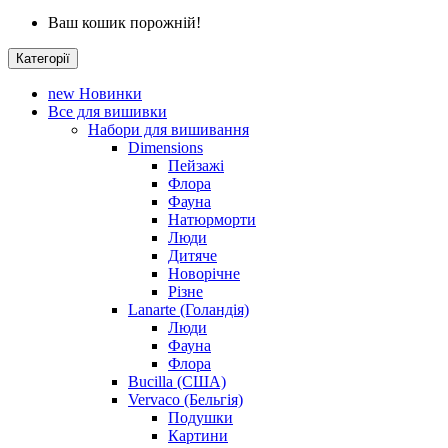
Ваш кошик порожній!
Категорії
new
Новинки
Все для вишивки
Набори для вишивання
Dimensions
Пейзажі
Флора
Фауна
Натюрморти
Люди
Дитяче
Новорічне
Різне
Lanarte (Голандія)
Люди
Фауна
Флора
Bucilla (США)
Vervaco (Бельгія)
Подушки
Картини