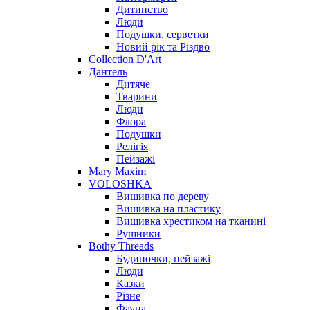
Дитинство
Люди
Подушки, серветки
Новий рік та Різдво
Collection D'Art
Дантель
Дитяче
Тварини
Люди
Флора
Подушки
Релігія
Пейзажі
Mary Maxim
VOLOSHKA
Вишивка по дереву
Вишивка на пластику
Вишивка хрестиком на тканині
Рушники
Bothy Threads
Будиночки, пейзажі
Люди
Казки
Різне
Фауна