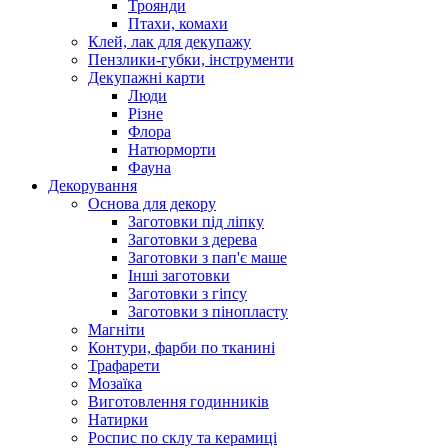
Троянди
Птахи, комахи
Клей, лак для декупажу
Пензлики-губки, інструменти
Декупажні карти
Люди
Різне
Флора
Натюрморти
Фауна
Декорування
Основа для декору
Заготовки під ліпку
Заготовки з дерева
Заготовки з пап'є маше
Інші заготовки
Заготовки з гіпсу
Заготовки з пінопласту
Магніти
Контури, фарби по тканині
Трафарети
Мозаїка
Виготовлення годинників
Натирки
Роспис по склу та керамиці