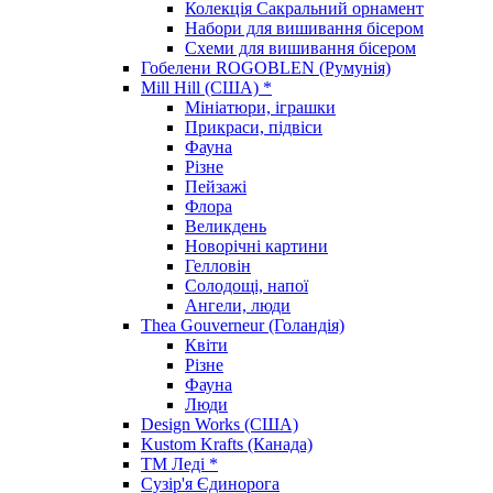
Колекція Сакральний орнамент
Набори для вишивання бісером
Схеми для вишивання бісером
Гобелени ROGOBLEN (Румунія)
Mill Hill (США) *
Мініатюри, іграшки
Прикраси, підвіси
Фауна
Різне
Пейзажі
Флора
Великдень
Новорічні картини
Гелловін
Солодощі, напої
Ангели, люди
Thea Gouverneur (Голандія)
Квіти
Різне
Фауна
Люди
Design Works (США)
Kustom Krafts (Канада)
ТМ Леді *
Сузір'я Єдинорога