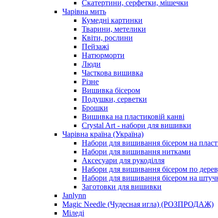
Скатертини, серфетки, мішечки
Чарiвна мить
Кумедні картинки
Тварини, метелики
Квіти, рослини
Пейзажі
Натюрморти
Люди
Часткова вишивка
Різне
Вишивка бісером
Подушки, серветки
Брошки
Вишивка на пластиковій канві
Crystal Art - набори для вишивки
Чарівна країна (Україна)
Набори для вишивання бісером на пласт
Набори для вишивання нитками
Аксесуари для рукоділля
Набори для вишивання бісером по дерев
Набори для вишивання бісером на штучн
Заготовки для вишивки
Janlynn
Magic Needle (Чудесная игла) (РОЗПРОДАЖ)
Міледі