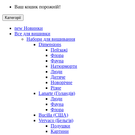
Ваш кошик порожній!
Категорії
new
Новинки
Все для вишивки
Набори для вишивання
Dimensions
Пейзажі
Флора
Фауна
Натюрморти
Люди
Дитяче
Новорічне
Різне
Lanarte (Голандія)
Люди
Фауна
Флора
Bucilla (США)
Vervaco (Бельгія)
Подушки
Картини