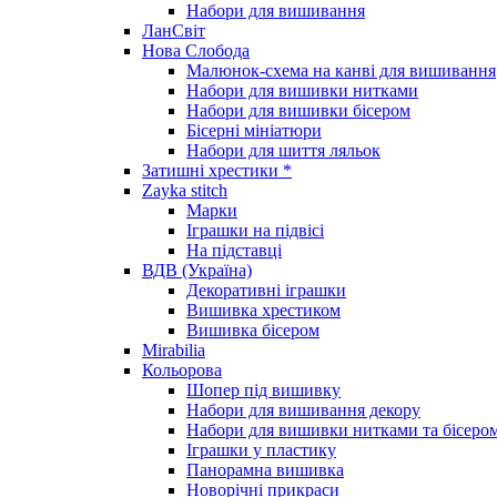
Набори для вишивання
ЛанСвіт
Нова Слобода
Малюнок-схема на канві для вишивання
Набори для вишивки нитками
Набори для вишивки бісером
Бісерні мініатюри
Набори для шиття ляльок
Затишні хрестики *
Zayka stitch
Марки
Іграшки на підвісі
На підставці
ВДВ (Україна)
Декоративні іграшки
Вишивка хрестиком
Вишивка бісером
Mirabilia
Кольорова
Шопер під вишивку
Набори для вишивання декору
Набори для вишивки нитками та бісеро
Іграшки у пластику
Панорамна вишивка
Новорічні прикраси