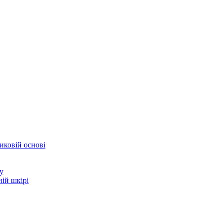
иковій основі
у
ій шкірі