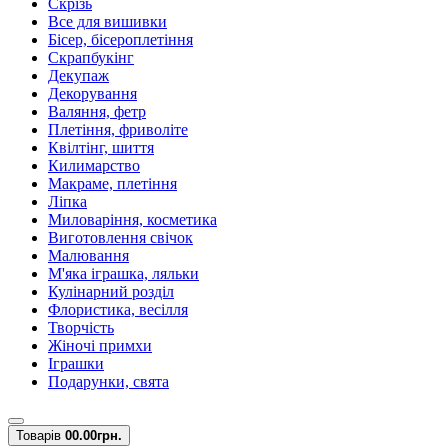
Скрізь
Все для вишивки
Бісер, бісероплетіння
Скрапбукінг
Декупаж
Декорування
Валяння, фетр
Плетіння, фриволіте
Квілтінг, шиття
Килимарство
Макраме, плетіння
Ліпка
Миловаріння, косметика
Виготовлення свічок
Малювання
М'яка іграшка, ляльки
Кулінарний розділ
Флористика, весілля
Творчість
Жіночі примхи
Іграшки
Подарунки, свята
Товарів
0
0.00грн.