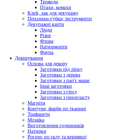
Троянди
Птахи, комахи
Клей, лак для декупажу
Пензлики-губки, інструменти
Декупажні карти
Люди
Різне
Флора
Натюрморти
Фауна
Декорування
Основа для декору
Заготовки під ліпку
Заготовки з дерева
Заготовки з пап'є маше
Інші заготовки
Заготовки з гіпсу
Заготовки з пінопласту
Магніти
Контури, фарби по тканині
Трафарети
Мозаїка
Виготовлення годинників
Натирки
Роспис по склу та керамиці