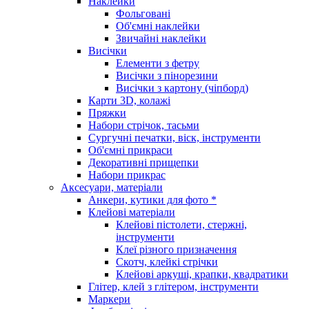
Наклейки
Фольговані
Об'ємні наклейки
Звичайні наклейки
Висічки
Елементи з фетру
Висічки з пінорезини
Висічки з картону (чіпборд)
Карти 3D, колажі
Пряжки
Набори стрічок, тасьми
Сургучні печатки, віск, інструменти
Об'ємні прикраси
Декоративні прищепки
Набори прикрас
Аксесуари, матеріали
Анкери, кутики для фото *
Клейові матеріали
Клейові пістолети, стержні,
інструменти
Клеї різного призначення
Скотч, клейкі стрічки
Клейові аркуші, крапки, квадратики
Глітер, клей з глітером, інструменти
Маркери