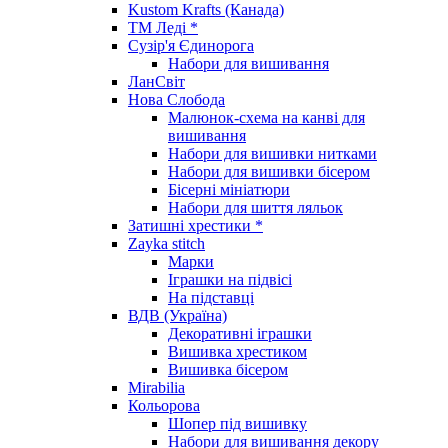
Kustom Krafts (Канада)
ТМ Леді *
Сузір'я Єдинорога
Набори для вишивання
ЛанСвіт
Нова Слобода
Малюнок-схема на канві для
вишивання
Набори для вишивки нитками
Набори для вишивки бісером
Бісерні мініатюри
Набори для шиття ляльок
Затишні хрестики *
Zayka stitch
Марки
Іграшки на підвісі
На підставці
ВДВ (Україна)
Декоративні іграшки
Вишивка хрестиком
Вишивка бісером
Mirabilia
Кольорова
Шопер під вишивку
Набори для вишивання декору