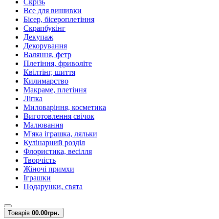
Скрізь
Все для вишивки
Бісер, бісероплетіння
Скрапбукінг
Декупаж
Декорування
Валяння, фетр
Плетіння, фриволіте
Квілтінг, шиття
Килимарство
Макраме, плетіння
Ліпка
Миловаріння, косметика
Виготовлення свічок
Малювання
М'яка іграшка, ляльки
Кулінарний розділ
Флористика, весілля
Творчість
Жіночі примхи
Іграшки
Подарунки, свята
Товарів
0
0.00грн.