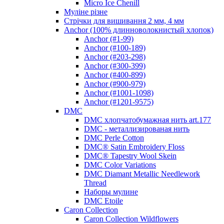
Micro Ice Chenill
Муліне різне
Стрічки для вишивання 2 мм, 4 мм
Anchor (100% длинноволокнистый хлопок)
Anchor (#1-99)
Anchor (#100-189)
Anchor (#203-298)
Anchor (#300-399)
Anchor (#400-899)
Anchor (#900-979)
Anchor (#1001-1098)
Anchor (#1201-9575)
DMC
DMC хлопчатобумажная нить art.177
DMC - металлизированая нить
DMC Perle Cotton
DMC® Satin Embroidery Floss
DMC® Tapestry Wool Skein
DMC Color Variations
DMC Diamant Metallic Needlework
Thread
Наборы мулине
DMC Etoile
Caron Collection
Caron Collection Wildflowers