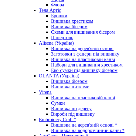
Флора
Тела Артіс
Брошки
Вишивка хрестиком
Вишивка бісером
Схеми для вишивання бісером
Папертоль
Alisena (Україна)
Вишивка на дерев'яній основі
Заготовки з фанери під вишивку
Вишивка на пластиковій канві
Набори для вишивання хрестиком
Еко-сумки під вишивку бісером
OLANTA (Україна)
Вишивка бісером
Вишивка нитками
Virena
Вишивка на пластиковій канві
Сумки
Вишивка по дереву
Вироби під вишивку
Embroidery Craft *
Вишивка на дерев'яній основі *
Вишивка на водорозчинній канві *
АртСоло - Натхнення *