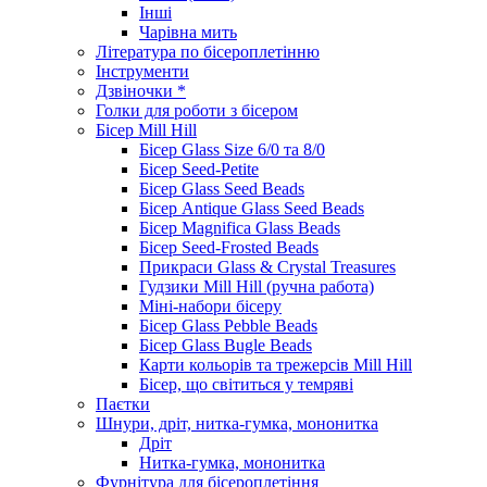
Інші
Чарівна мить
Література по бісероплетінню
Інструменти
Дзвіночки *
Голки для роботи з бісером
Бісер Mill Hill
Бісер Glass Size 6/0 та 8/0
Бісер Seed-Petite
Бісер Glass Seed Beads
Бісер Antique Glass Seed Beads
Бісер Magnifica Glass Beads
Бісер Seed-Frosted Beads
Прикраси Glass & Crystal Treasures
Гудзики Mill Hill (ручна работа)
Міні-набори бісеру
Бісер Glass Pebble Beads
Бісер Glass Bugle Beads
Карти кольорів та трежерсів Mill Hill
Бісер, що світиться у темряві
Паєтки
Шнури, дріт, нитка-гумка, мононитка
Дріт
Нитка-гумка, мононитка
Фурнітура для бісероплетіння