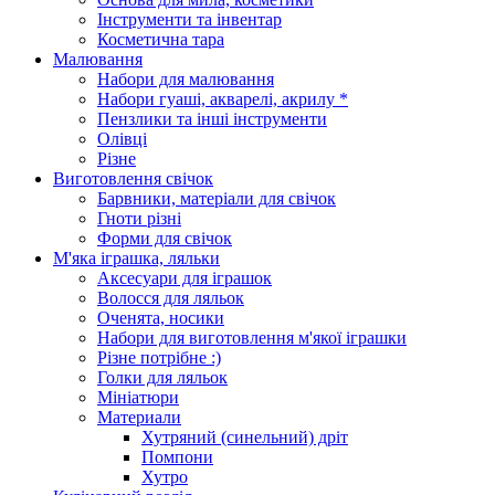
Інструменти та інвентар
Косметична тара
Малювання
Набори для малювання
Набори гуаші, акварелі, акрилу *
Пензлики та інші інструменти
Олівці
Різне
Виготовлення свічок
Барвники, матеріали для свічок
Гноти різні
Форми для свічок
М'яка іграшка, ляльки
Аксесуари для іграшок
Волосся для ляльок
Оченята, носики
Набори для виготовлення м'якої іграшки
Різне потрібне :)
Голки для ляльок
Мініатюри
Материали
Хутряний (синельний) дріт
Помпони
Хутро