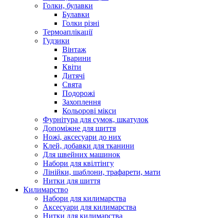
Голки, булавки
Булавки
Голки різні
Термоаплікації
Гудзики
Вінтаж
Тварини
Квіти
Дитячі
Свята
Подорожі
Захоплення
Кольорові мікси
Фурнітура для сумок, шкатулок
Допоміжне для шиття
Ножі, аксесуари до них
Клей, добавки для тканини
Для швейних машинок
Набори для квілтінгу
Лінійки, шаблони, трафарети, мати
Нитки для шиття
Килимарство
Набори для килимарства
Аксесуари для килимарства
Нитки для килимарства