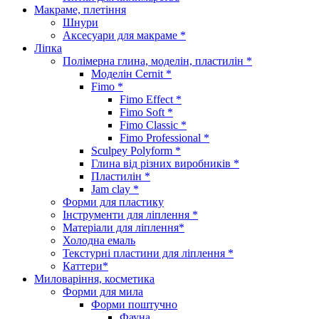
Макраме, плетіння
Шнури
Аксесуари для макраме *
Ліпка
Полімерна глина, моделін, пластилін *
Моделін Cernit *
Fimo *
Fimo Effect *
Fimo Soft *
Fimo Classic *
Fimo Professional *
Sculpey Polyform *
Глина від різних виробників *
Пластилін *
Jam clay *
Форми для пластику
Інструменти для ліплення *
Матеріали для ліплення*
Холодна емаль
Текстурні пластини для ліплення *
Каттери*
Миловаріння, косметика
Форми для мила
Форми поштучно
Фауна