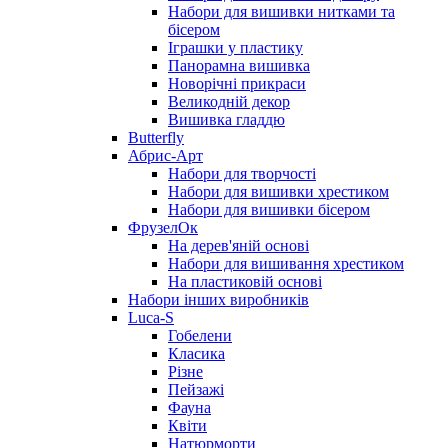
Набори для вишивки нитками та
бісером
Іграшки у пластику
Панорамна вишивка
Новорічні прикраси
Великодній декор
Вишивка гладдю
Butterfly
Абрис-Арт
Набори для творчості
Набори для вишивки хрестиком
Набори для вишивки бісером
ФрузелОк
На дерев'яній основі
Набори для вишивання хрестиком
На пластиковій основі
Набори інших виробників
Luca-S
Гобелени
Класика
Різне
Пейзажі
Фауна
Квіти
Натюрморти