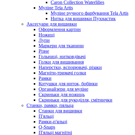
Caron Collection Waterlilies
Муліне Tela Artis
Муліне ручного фарбування Tela Artis
Нитка для вишивки Пухнастик
Аксесуари для вишивки
Оформлення картин
Ножиці
Лупи
Маркери для тканини
Різне
Гольниці, нитковдівачі
Голки для вишивання
Наперстки, вспорювачі, різаки
Магніти-тримачі голки
Рамки
Котушки для ниток, бобінки
Органайзери для муліне
Скриньки для ножиць
Скриньки для рукоділля, смітнички
Станки, рамки, пяльца
Станки для вишивки
П'яльці
Рамки-п'яльці
Q-Snaps
П'яльці магнітні