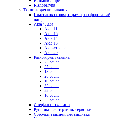
Наніашвілі Ірина
Riznobarvna
Тканина для вишивання
Пластикова канва, страмін, перфорований
папір
Aida / Аіда
Aida 11
Aida 16
Aida 14
Aida 18
Aida-стрічка
Aida 20
Рівномірна тканина
25 count
27 count
18 count
28 count
10 count
32 count
22 count
16 count
35 count
Спеціальні тканини
Рушники, скатертини, серветки
Сорочки з місцем для вишивки