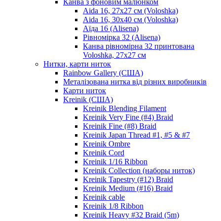
Канва з фоновим малюнком
Aida 16, 27х27 см (Voloshka)
Aida 16, 30х40 см (Voloshka)
Аїда 16 (Alisena)
Рівномірка 32 (Alisena)
Канва рівномірна 32 принтована
Voloshka, 27х27 см
Нитки, карти ниток
Rainbow Gallery (США)
Металізована нитка від різних виробників
Карти ниток
Kreinik (США)
Kreinik Blending Filament
Kreinik Very Fine (#4) Braid
Kreinik Fine (#8) Braid
Kreinik Japan Thread #1, #5 & #7
Kreinik Ombre
Kreinik Cord
Kreinik 1/16 Ribbon
Kreinik Collection (наборы ниток)
Kreinik Tapestry (#12) Braid
Kreinik Medium (#16) Braid
Kreinik cable
Kreinik 1/8 Ribbon
Kreinik Heavy #32 Braid (5m)