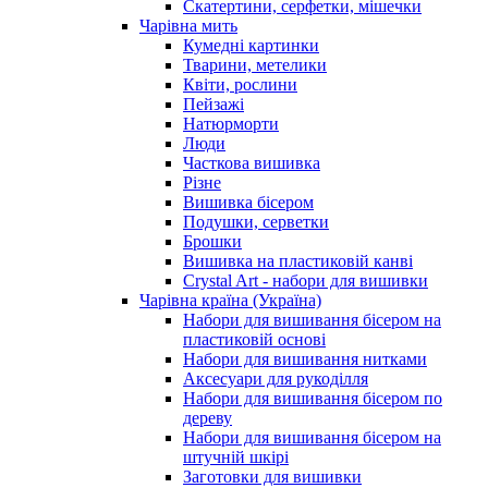
Скатертини, серфетки, мішечки
Чарiвна мить
Кумедні картинки
Тварини, метелики
Квіти, рослини
Пейзажі
Натюрморти
Люди
Часткова вишивка
Різне
Вишивка бісером
Подушки, серветки
Брошки
Вишивка на пластиковій канві
Crystal Art - набори для вишивки
Чарівна країна (Україна)
Набори для вишивання бісером на
пластиковій основі
Набори для вишивання нитками
Аксесуари для рукоділля
Набори для вишивання бісером по
дереву
Набори для вишивання бісером на
штучній шкірі
Заготовки для вишивки