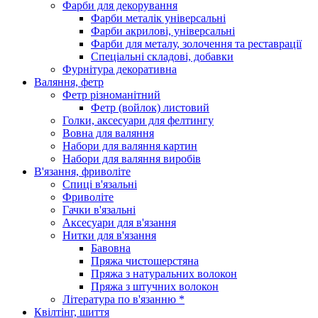
Фарби для декорування
Фарби металік універсальні
Фарби акрилові, універсальні
Фарби для металу, золочення та реставрації
Спеціальні складові, добавки
Фурнітура декоративна
Валяння, фетр
Фетр різноманітний
Фетр (войлок) листовий
Голки, аксесуари для фелтингу
Вовна для валяння
Набори для валяння картин
Набори для валяння виробів
В'язання, фриволіте
Спиці в'язальні
Фриволіте
Гачки в'язальні
Аксесуари для в'язання
Нитки для в'язання
Бавовна
Пряжа чистошерстяна
Пряжа з натуральних волокон
Пряжа з штучних волокон
Література по в'язанню *
Квілтінг, шиття