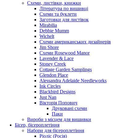
Схеми, листівки, книжки
Література по вишивці
Схеми та буклети
Заготовки для листівок
Mirabilia
Debbie Mumm
Wichelt
Схеми американських дизайнерів
Jim Shore
Cхеми Rosewood Manor
Lavender & Lace
Stoney Creek
Cottage Garden Samplings
Glendon Place
Alessandra Adelaide Needleworks
Ink Circles
Blackbird Designs
Just Nan
Вікторія Попович
Друковані схеми
Паки
Вироби з місцем для вишивки
Бісер, бісероплетіння
Набори для бісероплетіння
Ріоліс (Росія)