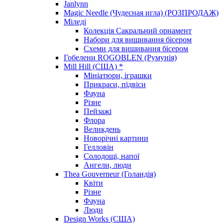
Janlynn
Magic Needle (Чудесная игла) (РОЗПРОДАЖ)
Міледі
Колекція Сакральний орнамент
Набори для вишивання бісером
Схеми для вишивання бісером
Гобелени ROGOBLEN (Румунія)
Mill Hill (США) *
Мініатюри, іграшки
Прикраси, підвіси
Фауна
Різне
Пейзажі
Флора
Великдень
Новорічні картини
Гелловін
Солодощі, напої
Ангели, люди
Thea Gouverneur (Голандія)
Квіти
Різне
Фауна
Люди
Design Works (США)