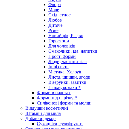
Флора
Море
Схід, етнос
Любов
Дитяче
Різне
Новий рік, Різдво
Гороскопи
Для чоловіків
Смаколики, їда, напитки
Прості форми
Люди, частини тіла
Інші свята
Містика, Хелоуїн
Листя, шишки, ягоди
Візерунки, завитки
Птахи, комахи *
Форми в палетах
Форми під нарізку *
Силіконові форми та молди
Віддушки косметичні
Штампи для мила
Добавки, декор
Сухоцвіти, сухофрукти
Основа для мила, косметики