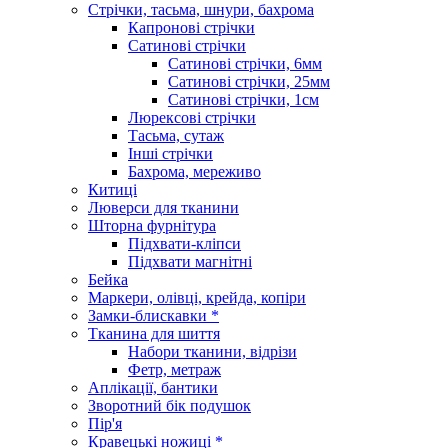
Стрічки, тасьма, шнури, бахрома
Капронові стрічки
Сатинові стрічки
Сатинові стрічки, 6мм
Сатинові стрічки, 25мм
Сатинові стрічки, 1см
Люрексові стрічки
Тасьма, сутаж
Інші стрічки
Бахрома, мереживо
Китиці
Люверси для тканини
Шторна фурнітура
Підхвати-кліпси
Підхвати магнітні
Бейка
Маркери, олівці, крейда, копіри
Замки-блискавки *
Тканина для шиття
Набори тканини, відрізи
Фетр, метраж
Аплікації, бантики
Зворотний бік подушок
Пір'я
Кравецькі ножиці *