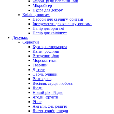
Фарби, рідкі перлини, лак
Мікробісер
Пудра для декору
Квілінг, оригамі
Набори для квілінгу, оригамі
Інструменти для квілінгу, оригамі
Папір для оригамі
Папір для квілінгу*
Декупаж
Серветки
Кухня, натюрморти
Квіти, рослини
Візерунки, фон
Морська тема
Тварини
Дитяче
Овочі, оливки
Великдень
Весілля, серця, любовь
Люди
Новий рік, Різдво
Ягоди, фрукти
Різне
Ангели, феї, релігія
Листя, гриби, плоди