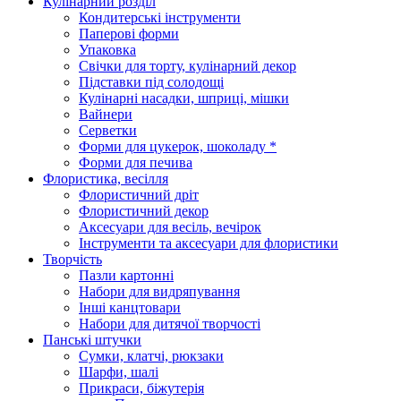
Кулінарний розділ
Кондитерські інструменти
Паперові форми
Упаковка
Свічки для торту, кулінарний декор
Підставки під солодощі
Кулінарні насадки, шприці, мішки
Вайнери
Серветки
Форми для цукерок, шоколаду *
Форми для печива
Флористика, весілля
Флористичний дріт
Флористичний декор
Аксесуари для весіль, вечірок
Інструменти та аксесуари для флористики
Творчість
Пазли картонні
Набори для видряпування
Інші канцтовари
Набори для дитячої творчості
Панські штучки
Сумки, клатчі, рюкзаки
Шарфи, шалі
Прикраси, біжутерія