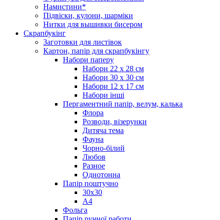
Намистини*
Підвіски, кулони, шарміки
Нитки для вышивки бисером
Скрапбукінг
Заготовки для листівок
Картон, папір для скрапбукінгу
Набори паперу
Набори 22 х 28 см
Набори 30 х 30 см
Набори 12 х 17 см
Набори інші
Пергаментний папір, велум, калька
Флора
Розводи, візерунки
Дитяча тема
Фауна
Чорно-білий
Любов
Разное
Однотонна
Папір поштучно
30х30
А4
Фольга
Папір ручної работи