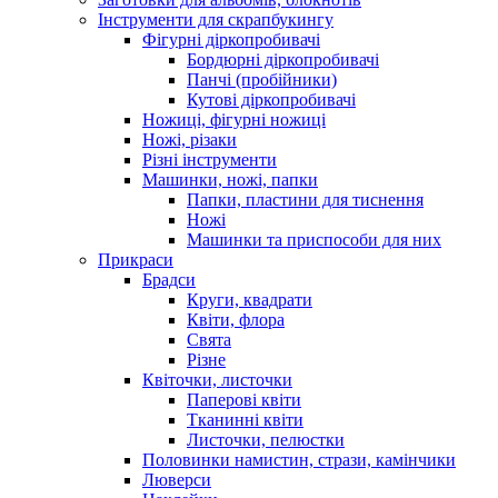
Інструменти для скрапбукингу
Фігурні діркопробивачі
Бордюрні діркопробивачі
Панчі (пробійники)
Кутові діркопробивачі
Ножиці, фігурні ножиці
Ножі, різаки
Різні інструменти
Машинки, ножі, папки
Папки, пластини для тиснення
Ножі
Машинки та приспособи для них
Прикраси
Брадси
Круги, квадрати
Квіти, флора
Свята
Різне
Квіточки, листочки
Паперові квіти
Тканинні квіти
Листочки, пелюстки
Половинки намистин, стрази, камінчики
Люверси