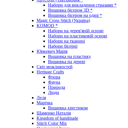
Набори для викладення стразами *
Вишивка бісером 3D *
Вишивка бісером на одязі *
Magic Cross Stitch (Україна)
KOMOD *
Набори на дерев'яній основі
Набори на пластиковій основі
Набори на тканині
Набори бісерні
Юркевич Марія
Вишивка на пластику
Вишивка на дереві
Світ можливостей
Heritage Crafts
Флора
Фауна
Природа
Люди
Леля
Марічка
Вишивка хрестиком
Шаменко Наталія
Kingdom of handmade
Stitch Color Mix