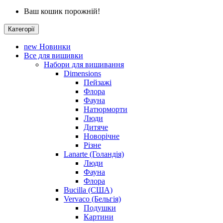
Ваш кошик порожній!
Категорії
new
Новинки
Все для вишивки
Набори для вишивання
Dimensions
Пейзажі
Флора
Фауна
Натюрморти
Люди
Дитяче
Новорічне
Різне
Lanarte (Голандія)
Люди
Фауна
Флора
Bucilla (США)
Vervaco (Бельгія)
Подушки
Картини