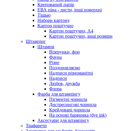
Крепований папір
ЕВА піна - листи, інші поверхні
Тішью
Набори картону
Картон поштучно
Картон поштучно, А4
Картон поштучно, інші розміри
Штампінг
Штампи
Візерунки, фон
Фауна
Різне
Поздоровляємо
Надписи різноманітні
Надписи
Любов, дружба
Флора
Фарба для штампінгу
Пігментні чорнила
Дистресингові чорнила
Крейдовані чорнила
На основі барвника (dye ink)
Аксесуари для штампінгу
Трафарети
Заготовки для альбомів, блокнотів