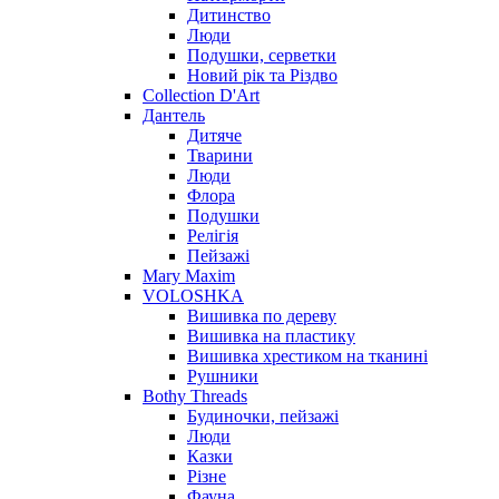
Дитинство
Люди
Подушки, серветки
Новий рік та Різдво
Collection D'Art
Дантель
Дитяче
Тварини
Люди
Флора
Подушки
Релігія
Пейзажі
Mary Maxim
VOLOSHKA
Вишивка по дереву
Вишивка на пластику
Вишивка хрестиком на тканині
Рушники
Bothy Threads
Будиночки, пейзажі
Люди
Казки
Різне
Фауна