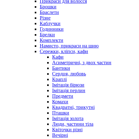
Прикраси для волосся
Брошки
Браслети
Різне
Каблучки
Годинники
Брелки
Комплекти
Намисто, прикраси на шию
Сережки, кліпси, кафи
Кафи
Асиметричні, з двох частин
Бантики
Сердця, любовь
Краплі
Імітація бірюзи
Імітація перлин
Предмети
Комахи
Квадратні, трикутні
Пташки
Імітація золота
Люди, частини тіла
Квіточки різні
Вечірні