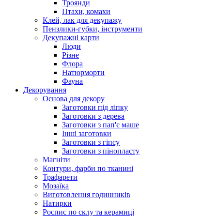
Троянди
Птахи, комахи
Клей, лак для декупажу
Пензлики-губки, інструменти
Декупажні карти
Люди
Різне
Флора
Натюрморти
Фауна
Декорування
Основа для декору
Заготовки під ліпку
Заготовки з дерева
Заготовки з пап'є маше
Інші заготовки
Заготовки з гіпсу
Заготовки з пінопласту
Магніти
Контури, фарби по тканині
Трафарети
Мозаїка
Виготовлення годинників
Натирки
Роспис по склу та керамиці