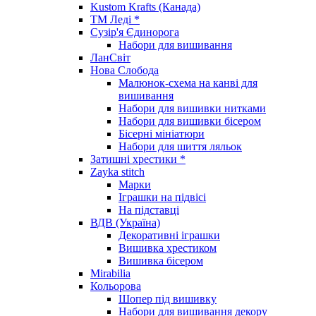
Kustom Krafts (Канада)
ТМ Леді *
Сузір'я Єдинорога
Набори для вишивання
ЛанСвіт
Нова Слобода
Малюнок-схема на канві для
вишивання
Набори для вишивки нитками
Набори для вишивки бісером
Бісерні мініатюри
Набори для шиття ляльок
Затишні хрестики *
Zayka stitch
Марки
Іграшки на підвісі
На підставці
ВДВ (Україна)
Декоративні іграшки
Вишивка хрестиком
Вишивка бісером
Mirabilia
Кольорова
Шопер під вишивку
Набори для вишивання декору