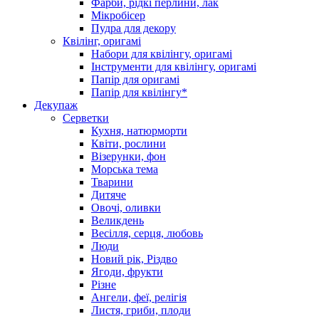
Фарби, рідкі перлини, лак
Мікробісер
Пудра для декору
Квілінг, оригамі
Набори для квілінгу, оригамі
Інструменти для квілінгу, оригамі
Папір для оригамі
Папір для квілінгу*
Декупаж
Серветки
Кухня, натюрморти
Квіти, рослини
Візерунки, фон
Морська тема
Тварини
Дитяче
Овочі, оливки
Великдень
Весілля, серця, любовь
Люди
Новий рік, Різдво
Ягоди, фрукти
Різне
Ангели, феї, релігія
Листя, гриби, плоди