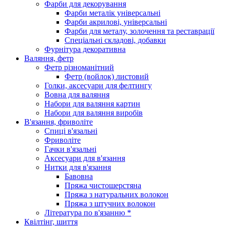
Фарби для декорування
Фарби металік універсальні
Фарби акрилові, універсальні
Фарби для металу, золочення та реставрації
Спеціальні складові, добавки
Фурнітура декоративна
Валяння, фетр
Фетр різноманітний
Фетр (войлок) листовий
Голки, аксесуари для фелтингу
Вовна для валяння
Набори для валяння картин
Набори для валяння виробів
В'язання, фриволіте
Спиці в'язальні
Фриволіте
Гачки в'язальні
Аксесуари для в'язання
Нитки для в'язання
Бавовна
Пряжа чистошерстяна
Пряжа з натуральних волокон
Пряжа з штучних волокон
Література по в'язанню *
Квілтінг, шиття