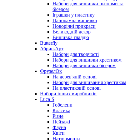
Набори для вишивки нитками та
бісером
Іграшки у пластику
Панорамна вишивка
Новорічні прикраси
Великодній декор
Вишивка гладдю
Butterfly
Абрис-Арт
Набори для творчості
Набори для вишивки хрестиком
Набори для вишивки бісером
ФрузелОк
На дерев'яній основі
Набори для вишивання хрестиком
На пластиковій основі
Набори інших виробників
Luca-S
Гобелени
Класика
Різне
Пейзажі
Фауна
Квіти
Натюрморти