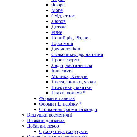
Флора
Море
Схід, етнос
Любов
Дитяче
Різне
Новий рік, Різдво
Гороскопи
Для чоловіків
Смаколики, їда, напитки
Прості форми
Люди, частини тіла
Інші свята
Містика, Хелоуїн
Листя, шишки, ягоди
Візерунки, завитки
Птахи, комахи *
Форми в палетах
Форми під нарізку *
Силіконові форми та молди
Віддушки косметичні
Штампи для мила
Добавки, декор
Сухоцвіти, сухофрукти
Основа для мила, косметики