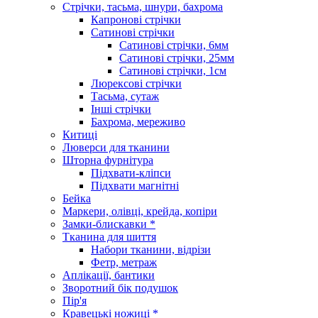
Стрічки, тасьма, шнури, бахрома
Капронові стрічки
Сатинові стрічки
Сатинові стрічки, 6мм
Сатинові стрічки, 25мм
Сатинові стрічки, 1см
Люрексові стрічки
Тасьма, сутаж
Інші стрічки
Бахрома, мереживо
Китиці
Люверси для тканини
Шторна фурнітура
Підхвати-кліпси
Підхвати магнітні
Бейка
Маркери, олівці, крейда, копіри
Замки-блискавки *
Тканина для шиття
Набори тканини, відрізи
Фетр, метраж
Аплікації, бантики
Зворотний бік подушок
Пір'я
Кравецькі ножиці *