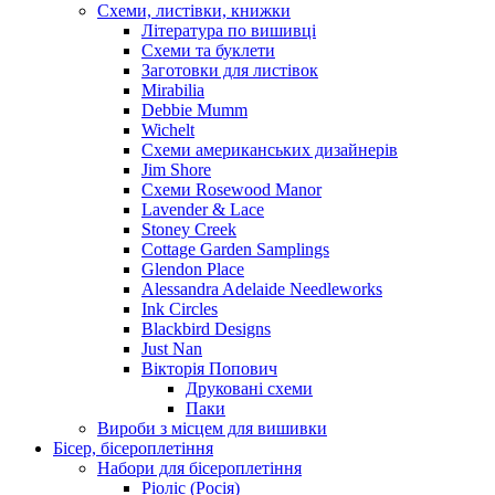
Схеми, листівки, книжки
Література по вишивці
Схеми та буклети
Заготовки для листівок
Mirabilia
Debbie Mumm
Wichelt
Схеми американських дизайнерів
Jim Shore
Cхеми Rosewood Manor
Lavender & Lace
Stoney Creek
Cottage Garden Samplings
Glendon Place
Alessandra Adelaide Needleworks
Ink Circles
Blackbird Designs
Just Nan
Вікторія Попович
Друковані схеми
Паки
Вироби з місцем для вишивки
Бісер, бісероплетіння
Набори для бісероплетіння
Ріоліс (Росія)