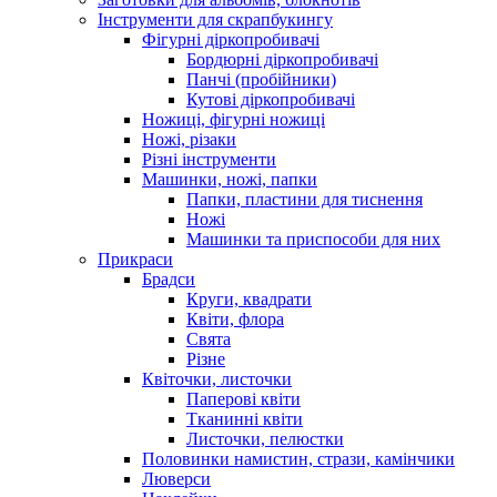
Інструменти для скрапбукингу
Фігурні діркопробивачі
Бордюрні діркопробивачі
Панчі (пробійники)
Кутові діркопробивачі
Ножиці, фігурні ножиці
Ножі, різаки
Різні інструменти
Машинки, ножі, папки
Папки, пластини для тиснення
Ножі
Машинки та приспособи для них
Прикраси
Брадси
Круги, квадрати
Квіти, флора
Свята
Різне
Квіточки, листочки
Паперові квіти
Тканинні квіти
Листочки, пелюстки
Половинки намистин, стрази, камінчики
Люверси