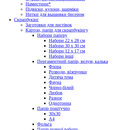
Намистини*
Підвіски, кулони, шарміки
Нитки для вышивки бисером
Скрапбукінг
Заготовки для листівок
Картон, папір для скрапбукінгу
Набори паперу
Набори 22 х 28 см
Набори 30 х 30 см
Набори 12 х 17 см
Набори інші
Пергаментний папір, велум, калька
Флора
Розводи, візерунки
Дитяча тема
Фауна
Чорно-білий
Любов
Разное
Однотонна
Папір поштучно
30х30
А4
Фольга
Папір ручної работи