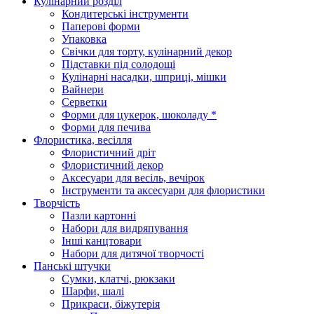
Кулінарний розділ
Кондитерські інструменти
Паперові форми
Упаковка
Свічки для торту, кулінарний декор
Підставки під солодощі
Кулінарні насадки, шприці, мішки
Вайнери
Серветки
Форми для цукерок, шоколаду *
Форми для печива
Флористика, весілля
Флористичний дріт
Флористичний декор
Аксесуари для весіль, вечірок
Інструменти та аксесуари для флористики
Творчість
Пазли картонні
Набори для видряпування
Інші канцтовари
Набори для дитячої творчості
Панські штучки
Сумки, клатчі, рюкзаки
Шарфи, шалі
Прикраси, біжутерія