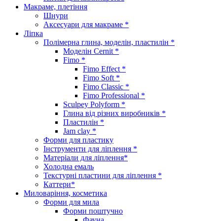
Макраме, плетіння
Шнури
Аксесуари для макраме *
Ліпка
Полімерна глина, моделін, пластилін *
Моделін Cernit *
Fimo *
Fimo Effect *
Fimo Soft *
Fimo Classic *
Fimo Professional *
Sculpey Polyform *
Глина від різних виробників *
Пластилін *
Jam clay *
Форми для пластику
Інструменти для ліплення *
Матеріали для ліплення*
Холодна емаль
Текстурні пластини для ліплення *
Каттери*
Миловаріння, косметика
Форми для мила
Форми поштучно
Фауна