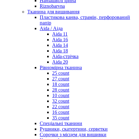
Наніашвілі Ірина
Riznobarvna
Тканина для вишивання
Пластикова канва, страмін, перфорований
папір
Aida / Аіда
Aida 11
Aida 16
Aida 14
Aida 18
Aida-стрічка
Aida 20
Рівномірна тканина
25 count
27 count
18 count
28 count
10 count
32 count
22 count
16 count
35 count
Спеціальні тканини
Рушники, скатертини, серветки
Сорочки з місцем для вишивки