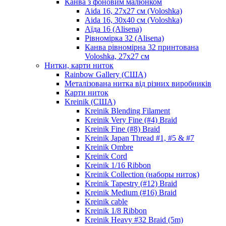
Канва з фоновим малюнком
Aida 16, 27х27 см (Voloshka)
Aida 16, 30х40 см (Voloshka)
Аїда 16 (Alisena)
Рівномірка 32 (Alisena)
Канва рівномірна 32 принтована
Voloshka, 27х27 см
Нитки, карти ниток
Rainbow Gallery (США)
Металізована нитка від різних виробників
Карти ниток
Kreinik (США)
Kreinik Blending Filament
Kreinik Very Fine (#4) Braid
Kreinik Fine (#8) Braid
Kreinik Japan Thread #1, #5 & #7
Kreinik Ombre
Kreinik Cord
Kreinik 1/16 Ribbon
Kreinik Collection (наборы ниток)
Kreinik Tapestry (#12) Braid
Kreinik Medium (#16) Braid
Kreinik cable
Kreinik 1/8 Ribbon
Kreinik Heavy #32 Braid (5m)