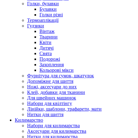
Голки, булавки
Булавки
Голки різні
Термоаплікації
Гудзики
Вінтаж
Тварини
Квіти
Дитячі
Свята
Подорожі
Захоплення
Кольорові мікси
Фурнітура для сумок, шкатулок
Допоміжне для шиття
Ножі, аксесуари до них
Клей, добавки для тканини
Для швейних машинок
Набори для квілтінгу
Лінійки, шаблони, трафарети, мати
Нитки для шиття
Килимарство
Набори для килимарства
Аксесуари для килимарства
Нитки для килимарства