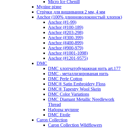
Micro Ice Chenill
Муліне різне
Стрічки для вишивання 2 мм, 4 мм
Anchor (100% длинноволокнистый хлопок)
Anchor (#1-99)
Anchor (#100-189)
Anchor (#203-298)
Anchor (#300-399)
Anchor (#400-899)
Anchor (#900-979)
Anchor (#1001-1098)
Anchor (#1201-9575)
DMC
DMC хлопчатобумажная нить art.177
DMC - металлизированая нить
DMC Perle Cotton
DMC® Satin Embroidery Floss
DMC® Tapestry Wool Skein
DMC Color Variations
DMC Diamant Metallic Needlework
Thread
Наборы мулине
DMC Etoile
Caron Collection
Caron Collection Wildflowers