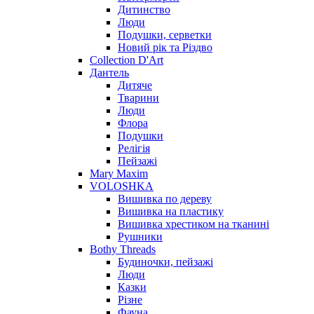
Дитинство
Люди
Подушки, серветки
Новий рік та Різдво
Collection D'Art
Дантель
Дитяче
Тварини
Люди
Флора
Подушки
Релігія
Пейзажі
Mary Maxim
VOLOSHKA
Вишивка по дереву
Вишивка на пластику
Вишивка хрестиком на тканині
Рушники
Bothy Threads
Будиночки, пейзажі
Люди
Казки
Різне
Фауна