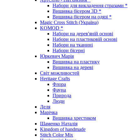
Набори для викладення стразами *
Вишивка бісером 3D *
Вишивка бісером на одязі *
Magic Cross Stitch (Україна)
KOMOD *
Набори на дерев'яній основі
Набори на пластиковій основі
Набори на тканині
Набори бісерні
Юркевич Марія
Вишивка на пластику
Вишивка на дереві
Світ можливостей
Heritage Crafts
Флора
Фауна
Природа
Люди
Леля
Марічка
Вишивка хрестиком
Шаменко Наталія
Kingdom of handmade
Stitch Color Mix