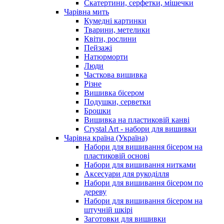
Скатертини, серфетки, мішечки
Чарiвна мить
Кумедні картинки
Тварини, метелики
Квіти, рослини
Пейзажі
Натюрморти
Люди
Часткова вишивка
Різне
Вишивка бісером
Подушки, серветки
Брошки
Вишивка на пластиковій канві
Crystal Art - набори для вишивки
Чарівна країна (Україна)
Набори для вишивання бісером на
пластиковій основі
Набори для вишивання нитками
Аксесуари для рукоділля
Набори для вишивання бісером по
дереву
Набори для вишивання бісером на
штучній шкірі
Заготовки для вишивки