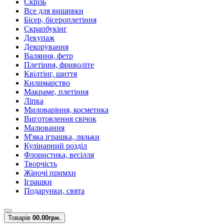
Скрізь
Все для вишивки
Бісер, бісероплетіння
Скрапбукінг
Декупаж
Декорування
Валяння, фетр
Плетіння, фриволіте
Квілтінг, шиття
Килимарство
Макраме, плетіння
Ліпка
Миловаріння, косметика
Виготовлення свічок
Малювання
М'яка іграшка, ляльки
Кулінарний розділ
Флористика, весілля
Творчість
Жіночі примхи
Іграшки
Подарунки, свята
Товарів
0
0.00грн.