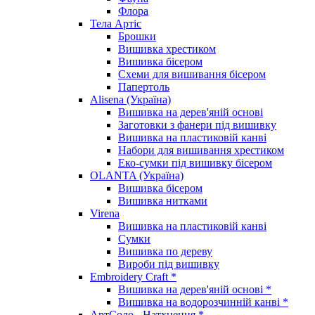
Флора
Тела Артіс
Брошки
Вишивка хрестиком
Вишивка бісером
Схеми для вишивання бісером
Папертоль
Alisena (Україна)
Вишивка на дерев'яній основі
Заготовки з фанери під вишивку
Вишивка на пластиковій канві
Набори для вишивання хрестиком
Еко-сумки під вишивку бісером
OLANTA (Україна)
Вишивка бісером
Вишивка нитками
Virena
Вишивка на пластиковій канві
Сумки
Вишивка по дереву
Вироби під вишивку
Embroidery Craft *
Вишивка на дерев'яній основі *
Вишивка на водорозчинній канві *
АртСоло - Натхнення *