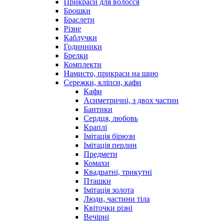
Прикраси для волосся
Брошки
Браслети
Різне
Каблучки
Годинники
Брелки
Комплекти
Намисто, прикраси на шию
Сережки, кліпси, кафи
Кафи
Асиметричні, з двох частин
Бантики
Сердця, любовь
Краплі
Імітація бірюзи
Імітація перлин
Предмети
Комахи
Квадратні, трикутні
Пташки
Імітація золота
Люди, частини тіла
Квіточки різні
Вечірні