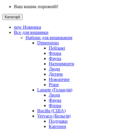
Ваш кошик порожній!
Категорії
new
Новинки
Все для вишивки
Набори для вишивання
Dimensions
Пейзажі
Флора
Фауна
Натюрморти
Люди
Дитяче
Новорічне
Різне
Lanarte (Голандія)
Люди
Фауна
Флора
Bucilla (США)
Vervaco (Бельгія)
Подушки
Картини