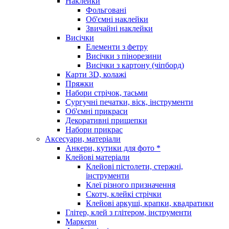
Наклейки
Фольговані
Об'ємні наклейки
Звичайні наклейки
Висічки
Елементи з фетру
Висічки з пінорезини
Висічки з картону (чіпборд)
Карти 3D, колажі
Пряжки
Набори стрічок, тасьми
Сургучні печатки, віск, інструменти
Об'ємні прикраси
Декоративні прищепки
Набори прикрас
Аксесуари, матеріали
Анкери, кутики для фото *
Клейові матеріали
Клейові пістолети, стержні,
інструменти
Клеї різного призначення
Скотч, клейкі стрічки
Клейові аркуші, крапки, квадратики
Глітер, клей з глітером, інструменти
Маркери