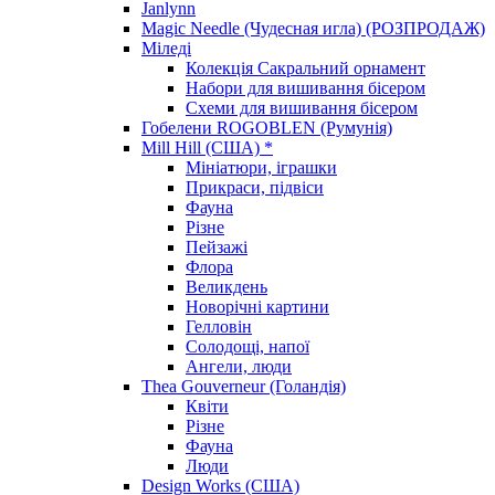
Janlynn
Magic Needle (Чудесная игла) (РОЗПРОДАЖ)
Міледі
Колекція Сакральний орнамент
Набори для вишивання бісером
Схеми для вишивання бісером
Гобелени ROGOBLEN (Румунія)
Mill Hill (США) *
Мініатюри, іграшки
Прикраси, підвіси
Фауна
Різне
Пейзажі
Флора
Великдень
Новорічні картини
Гелловін
Солодощі, напої
Ангели, люди
Thea Gouverneur (Голандія)
Квіти
Різне
Фауна
Люди
Design Works (США)