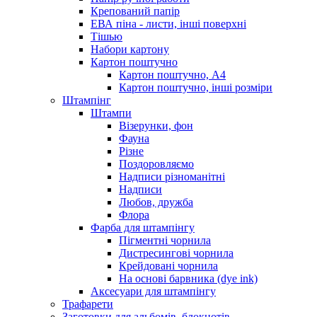
Крепований папір
ЕВА піна - листи, інші поверхні
Тішью
Набори картону
Картон поштучно
Картон поштучно, А4
Картон поштучно, інші розміри
Штампінг
Штампи
Візерунки, фон
Фауна
Різне
Поздоровляємо
Надписи різноманітні
Надписи
Любов, дружба
Флора
Фарба для штампінгу
Пігментні чорнила
Дистресингові чорнила
Крейдовані чорнила
На основі барвника (dye ink)
Аксесуари для штампінгу
Трафарети
Заготовки для альбомів, блокнотів