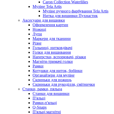
Caron Collection Waterlilies
Муліне Tela Artis
Муліне ручного фарбування Tela Artis
Нитка для вишивки Пухнастик
Аксесуари для вишивки
Оформлення картин
Ножиці
Лупи
Маркери для тканини
Різне
Гольниці, нитковдівачі
Голки для вишивання
Наперстки, вспорювачі, різаки
Магніти-тримачі голки
Рамки
Котушки для ниток, бобінки
Органайзери для муліне
Скриньки для ножиць
Скриньки для рукоділля, смітнички
Станки, рамки, пяльца
Станки для вишивки
П'яльці
Рамки-п'яльці
Q-Snaps
П'яльці магнітні