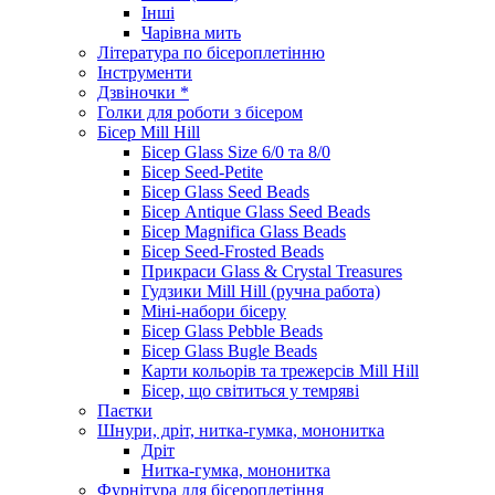
Інші
Чарівна мить
Література по бісероплетінню
Інструменти
Дзвіночки *
Голки для роботи з бісером
Бісер Mill Hill
Бісер Glass Size 6/0 та 8/0
Бісер Seed-Petite
Бісер Glass Seed Beads
Бісер Antique Glass Seed Beads
Бісер Magnifica Glass Beads
Бісер Seed-Frosted Beads
Прикраси Glass & Crystal Treasures
Гудзики Mill Hill (ручна работа)
Міні-набори бісеру
Бісер Glass Pebble Beads
Бісер Glass Bugle Beads
Карти кольорів та трежерсів Mill Hill
Бісер, що світиться у темряві
Паєтки
Шнури, дріт, нитка-гумка, мононитка
Дріт
Нитка-гумка, мононитка
Фурнітура для бісероплетіння