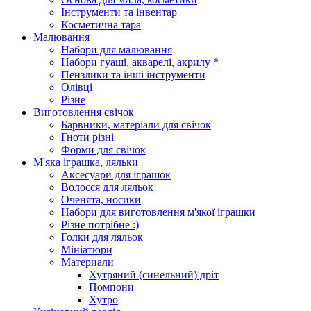
Інструменти та інвентар
Косметична тара
Малювання
Набори для малювання
Набори гуаші, акварелі, акрилу *
Пензлики та інші інструменти
Олівці
Різне
Виготовлення свічок
Барвники, матеріали для свічок
Гноти різні
Форми для свічок
М'яка іграшка, ляльки
Аксесуари для іграшок
Волосся для ляльок
Оченята, носики
Набори для виготовлення м'якої іграшки
Різне потрібне :)
Голки для ляльок
Мініатюри
Материали
Хутряний (синельний) дріт
Помпони
Хутро