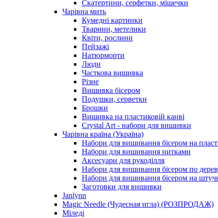
Скатертини, серфетки, мішечки
Чарiвна мить
Кумедні картинки
Тварини, метелики
Квіти, рослини
Пейзажі
Натюрморти
Люди
Часткова вишивка
Різне
Вишивка бісером
Подушки, серветки
Брошки
Вишивка на пластиковій канві
Crystal Art - набори для вишивки
Чарівна країна (Україна)
Набори для вишивання бісером на пласт
Набори для вишивання нитками
Аксесуари для рукоділля
Набори для вишивання бісером по дерев
Набори для вишивання бісером на штучн
Заготовки для вишивки
Janlynn
Magic Needle (Чудесная игла) (РОЗПРОДАЖ)
Міледі