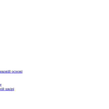
иковій основі
у
ій шкірі