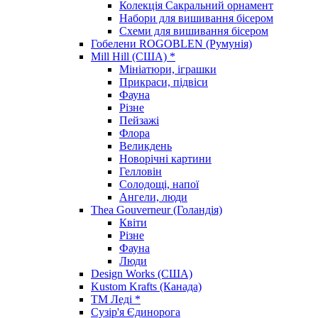
Колекція Сакральний орнамент
Набори для вишивання бісером
Схеми для вишивання бісером
Гобелени ROGOBLEN (Румунія)
Mill Hill (США) *
Мініатюри, іграшки
Прикраси, підвіси
Фауна
Різне
Пейзажі
Флора
Великдень
Новорічні картини
Гелловін
Солодощі, напої
Ангели, люди
Thea Gouverneur (Голандія)
Квіти
Різне
Фауна
Люди
Design Works (США)
Kustom Krafts (Канада)
ТМ Леді *
Сузір'я Єдинорога