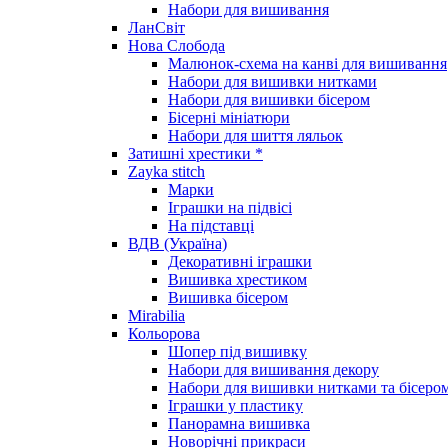
Набори для вишивання
ЛанСвіт
Нова Слобода
Малюнок-схема на канві для вишивання
Набори для вишивки нитками
Набори для вишивки бісером
Бісерні мініатюри
Набори для шиття ляльок
Затишні хрестики *
Zayka stitch
Марки
Іграшки на підвісі
На підставці
ВДВ (Україна)
Декоративні іграшки
Вишивка хрестиком
Вишивка бісером
Mirabilia
Кольорова
Шопер під вишивку
Набори для вишивання декору
Набори для вишивки нитками та бісеро
Іграшки у пластику
Панорамна вишивка
Новорічні прикраси