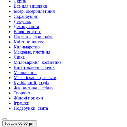
Скрізь
Все для вишивки
Бісер, бісероплетіння
Скрапбукінг
Декупаж
Декорування
Валяння, фетр
Плетіння, фриволіте
Квілтінг, шиття
Килимарство
Макраме, плетіння
Ліпка
Миловаріння, косметика
Виготовлення свічок
Малювання
М'яка іграшка, ляльки
Кулінарний розділ
Флористика, весілля
Творчість
Жіночі примхи
Іграшки
Подарунки, свята
Товарів
0
0.00грн.