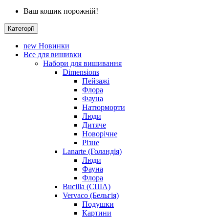
Ваш кошик порожній!
Категорії
new
Новинки
Все для вишивки
Набори для вишивання
Dimensions
Пейзажі
Флора
Фауна
Натюрморти
Люди
Дитяче
Новорічне
Різне
Lanarte (Голандія)
Люди
Фауна
Флора
Bucilla (США)
Vervaco (Бельгія)
Подушки
Картини