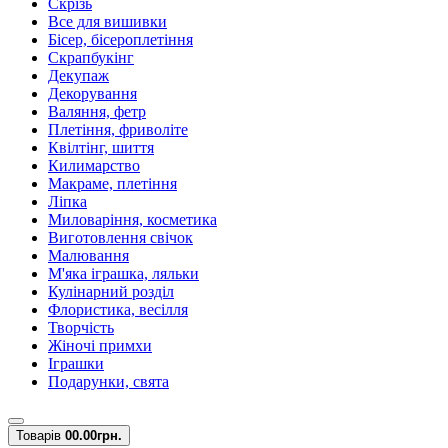
Скрізь
Все для вишивки
Бісер, бісероплетіння
Скрапбукінг
Декупаж
Декорування
Валяння, фетр
Плетіння, фриволіте
Квілтінг, шиття
Килимарство
Макраме, плетіння
Ліпка
Миловаріння, косметика
Виготовлення свічок
Малювання
М'яка іграшка, ляльки
Кулінарний розділ
Флористика, весілля
Творчість
Жіночі примхи
Іграшки
Подарунки, свята
Товарів
0
0.00грн.