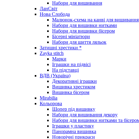
Набори для вишивання
ЛанСвіт
Нова Слобода
Малюнок-схема на канві для вишивання
Набори для вишивки нитками
Набори для вишивки бісером
Бісерні мініатюри
Набори для шиття ляльок
Затишні хрестики *
Zayka stitch
Марки
Іграшки на підвісі
На підставці
ВДВ (Україна)
Декоративні іграшки
Вишивка хрестиком
Вишивка бісером
Mirabilia
Кольорова
Шопер під вишивку
Набори для вишивання декору
Набори для вишивки нитками та бісеро
Іграшки у пластику
Панорамна вишивка
Новорічні прикраси