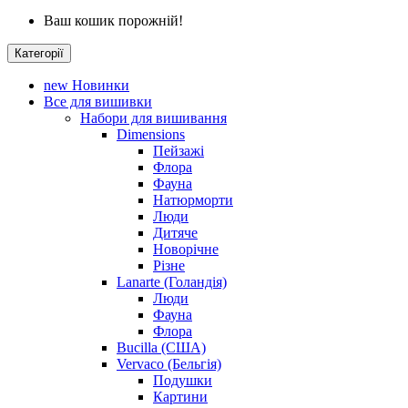
Ваш кошик порожній!
Категорії
new
Новинки
Все для вишивки
Набори для вишивання
Dimensions
Пейзажі
Флора
Фауна
Натюрморти
Люди
Дитяче
Новорічне
Різне
Lanarte (Голандія)
Люди
Фауна
Флора
Bucilla (США)
Vervaco (Бельгія)
Подушки
Картини