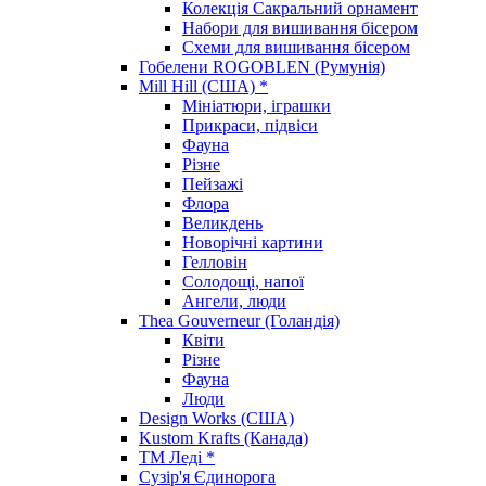
Колекція Сакральний орнамент
Набори для вишивання бісером
Схеми для вишивання бісером
Гобелени ROGOBLEN (Румунія)
Mill Hill (США) *
Мініатюри, іграшки
Прикраси, підвіси
Фауна
Різне
Пейзажі
Флора
Великдень
Новорічні картини
Гелловін
Солодощі, напої
Ангели, люди
Thea Gouverneur (Голандія)
Квіти
Різне
Фауна
Люди
Design Works (США)
Kustom Krafts (Канада)
ТМ Леді *
Сузір'я Єдинорога