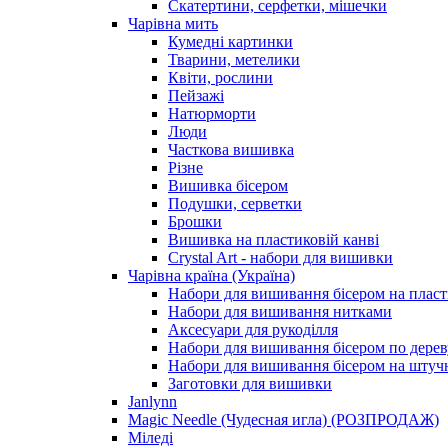
Скатертини, серфетки, мішечки
Чарiвна мить
Кумедні картинки
Тварини, метелики
Квіти, рослини
Пейзажі
Натюрморти
Люди
Часткова вишивка
Різне
Вишивка бісером
Подушки, серветки
Брошки
Вишивка на пластиковій канві
Crystal Art - набори для вишивки
Чарівна країна (Україна)
Набори для вишивання бісером на пласт
Набори для вишивання нитками
Аксесуари для рукоділля
Набори для вишивання бісером по дерев
Набори для вишивання бісером на штучн
Заготовки для вишивки
Janlynn
Magic Needle (Чудесная игла) (РОЗПРОДАЖ)
Міледі