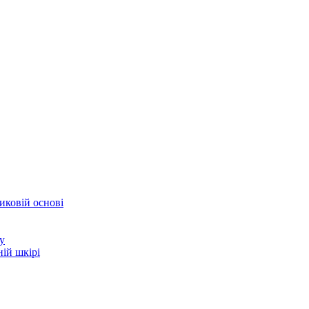
иковій основі
у
ій шкірі